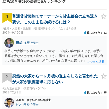
立ち退き交渉の法律Q&Aランキング
1
普通賃貸契約でオーナーから貸主都合の立ち退き
要求。このまま住み続けるには？
#住民・入居者・買主側
#賃貸契約トラブル
#立ち退き交渉
2024年9月20日
役にたった
22
田嶋 祥宏
弁護士
相手方の弁護士が強気のようですが、ご相談内容の限りでは、相手に
勝算は少ないと考えて良いでしょう。 調停は、裁判所を介した話し合
いの場に過ぎませんので、相手の一方的な要求に応じる必要はなく、
妥協もしてはいけません。調停委員から意に沿わない調停案を示され
ても拒否して大丈夫です。納得いかない場合は調停不調で終了にして
もらうと良いです。 そうすると裁判になりますが、相手に正当事由が
2
突然の大家から一ヶ月後の退去をしろと言われた
かなり少ないケースといえますので、立退請求は棄却、または相当程
が大家が損害請求に応じない
度の立退料を提示しないと立退請求は認められないと思います。た
#立ち退き交渉
#賃貸契約トラブル
だ、裁判となった場合は、費用はかかりますが、弁護士を立てること
2018年2月2日
役にたった
15
をおすすめします。 頑張ってください！
不動産・住まいに強い弁護士
鈴木 崇裕
弁護士