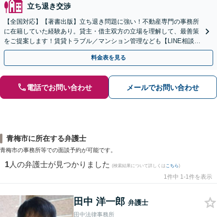
立ち退き交渉
【全国対応】【著書出版】立ち退き問題に強い！不動産専門の事務所
に在籍していた経験あり。貸主・借主双方の立場を理解して、最善策
をご提案します！賃貸トラブル／マンション管理なども【LINE相談可
能】【初回相談30分無料】【土日夜間相談可】
料金表を見る
電話でお問い合わせ
メールでお問い合わせ
青梅市に所在する弁護士
青梅市の事務所等での面談予約が可能です。
1
人の弁護士が見つかりました
(検索結果について詳しくは
こちら
)
1件中 1-1件を表示
田中 洋一郎
弁護士
田中法律事務所