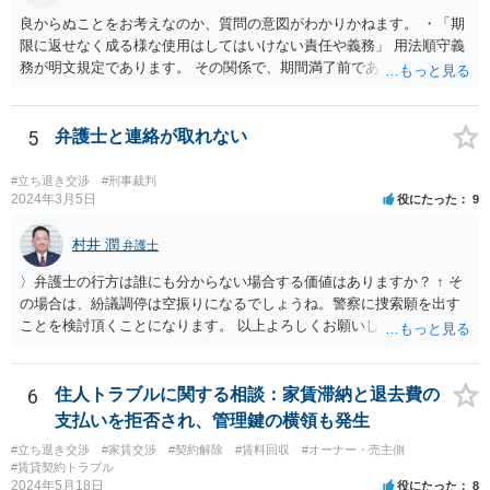
良からぬことをお考えなのか、質問の意図がわかりかねます。 ・「期
限に返せなく成る様な使用はしてはいけない責任や義務」 用法順守義
務が明文規定であります。 その関係で、期間満了前であっても、契約
解除されることが考えられます。 （借主による使用及び収益） 第五百
九十四条 借主は、契約又はその目的物の性質によって定まった用法
に従い、その物の使用及び収益をしなければならない。 ２ 借主は、
5
弁護士と連絡が取れない
貸主の承諾を得なければ、第三者に借用物の使用又は収益をさせるこ
とができない。 ３ 借主が前二項の規定に違反して使用又は収益をし
#立ち退き交渉
#刑事裁判
たときは、貸主は、契約の解除をすることができる。
2024年3月5日
役にたった
9
村井 潤
弁護士
〉弁護士の行方は誰にも分からない場合する価値はありますか？ ↑ そ
の場合は、紛議調停は空振りになるでしょうね。警察に捜索願を出す
ことを検討頂くことになります。 以上よろしくお願いします。同業者
の謎過ぎる行動で大変なことになり申し訳ないのですが、これにて終
了させてください。
6
住人トラブルに関する相談：家賃滞納と退去費の
支払いを拒否され、管理鍵の横領も発生
#立ち退き交渉
#家賃交渉
#契約解除
#賃料回収
#オーナー・売主側
#賃貸契約トラブル
2024年5月18日
役にたった
8