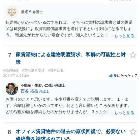
匿名A
弁護士
転居先がわかっているのであれば、 そちらに賃料の請求書と鍵の返還
又は鍵交換による損害賠償請求書を送付するという対応になるでしょ
う。 転居先がわからない場合ですが、知人ということで、連絡がつく
のであれば、そちらに連絡をしてという形ですが、知人間ということ
で、適切な対応が望めない場合は、債権回収を弁護士に依頼すること
をご検討ください。
7
家賃滞納による建物明渡請求、和解の可能性と対
策
#契約解除
#立ち退き交渉
#賃料回収
2024年5月15日
役にたった
7
不動産・住まいに強い弁護士
西谷 拓哉
弁護士
お困りのことと思います。多少順番を変えてご説明します。 １・ま
ず、和解は難しいかの点ですが、何とも言い難いところがあります。
どの程度の額を滞納したのか分かりませんが、３ヶ月分以上滞納した
り、これまで繰り返し賃料滞納があったりすると、 信頼関係が破壊さ
れたと評価され、来月払えるからと言って、大家があなたとの賃貸借
契約が解約できることに変わりなくなってしまうからです。 そのよう
8
オフィス賃貸物件の退去の原状回復で、必要ない
な場合、相手が、「もう出て行って欲しい」と考えていれば、引き続
修繕費を請求されている