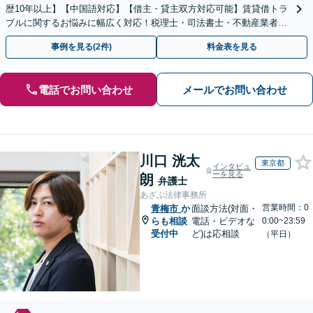
歴10年以上】【中国語対応】【借主・貸主双方対応可能】賃貸借トラ
ブルに関するお悩みに幅広く対応！税理士・司法書士・不動産業者と
の連携でスムーズに解決します【新御茶ノ水駅1分】
事例を見る(2件)
料金表を見る
電話でお問い合わせ
メールでお問い合わせ
川口 洸太
東京都
インタビュ
ーを見る
朗
弁護士
あざぶ法律事務所
営業時間：0
青梅市
か
面談方法(対面・
らも相談
電話・ビデオな
0:00~23:59
受付中
ど)は応相談
（平日）