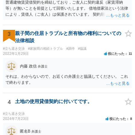
普通建物賃貸借契約を締結しており，ご友人に契約違反（家賃滞納
等）が無いことを前提として回答いたします。 借地借家法という法律
により，賃借人（ご友人）は保護されています。 契約期間途中であれ
ば，賃貸人が何を言おうと（契約書にどう書いてあろうと），契約を
一方的に終了させられてしまうことはありません。 さらに，契約期間
が満了するときであっても， 建物の老朽化が著しいとか，賃貸人（大
3
親子間の住居トラブルと所有物の権利についての
家さん）の居宅が無くなってしまったというような事情がない限り，
法律相談
賃貸借契約は更新されます。 したがって，ご友人は，大家さんの要望
#立ち退き交渉
#家族間の相続トラブル
#調停
#協議
に応える必要はありません。 ご友人としては， Ａ 退去しないと主張
2022年1月29日
役にたった
11
する Ｂ 退去しても良いが，相応の立退料を支払ってもらう という，
いずれかの選択肢をとることができます。さらに，Ｂの亜種として
内藤 政信
弁護士
Ｃ 退去の時期をたとえば半年先として，それまでの期間の賃料を免
除してもらう という方法もあり得るかもしれません（実質的には半年
それは、わからないので、お近くの弁護士と協議してください。 これ
分の立退き料をもらったことになります。）。 ストレスで体調を崩さ
で終わります。
れるのもよろしくないですから，費用の面で折り合いがつけば，弁護
士に交渉を代理してもらっても良いように思います。
4
土地の使用貸借契約に付いてです。
#立ち退き交渉
2024年7月23日
役にたった
8
匿名B
弁護士