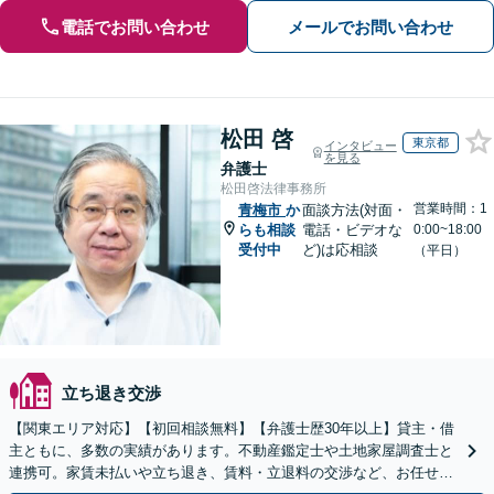
電話でお問い合わせ
メールでお問い合わせ
松田 啓
東京都
インタビュー
を見る
弁護士
松田啓法律事務所
営業時間：1
青梅市
か
面談方法(対面・
らも相談
電話・ビデオな
0:00~18:00
受付中
ど)は応相談
（平日）
立ち退き交渉
【関東エリア対応】【初回相談無料】【弁護士歴30年以上】貸主・借
主ともに、多数の実績があります。不動産鑑定士や土地家屋調査士と
連携可。家賃未払いや立ち退き、賃料・立退料の交渉など、お任せく