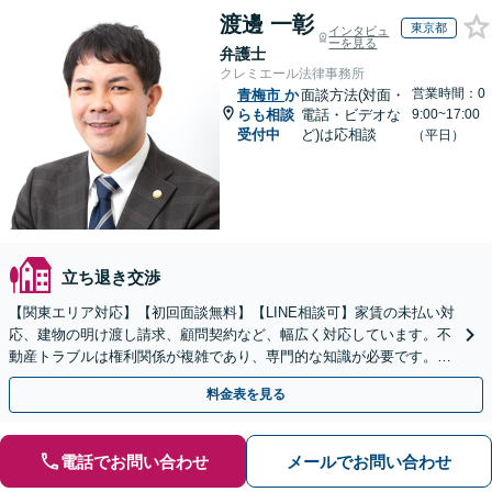
渡邊 一彰
東京都
インタビュ
ーを見る
弁護士
クレミエール法律事務所
営業時間：0
青梅市
か
面談方法(対面・
らも相談
電話・ビデオな
9:00~17:00
受付中
ど)は応相談
（平日）
立ち退き交渉
【関東エリア対応】【初回面談無料】【LINE相談可】家賃の未払い対
応、建物の明け渡し請求、顧問契約など、幅広く対応しています。不
動産トラブルは権利関係が複雑であり、専門的な知識が必要です。ぜ
ひ弁護士にご相談ください。【休日・夜間面談可】
料金表を見る
電話でお問い合わせ
メールでお問い合わせ