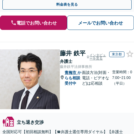
ださい【事前予約で休日・夜間面談可】【WEB面談可】
料金表を見る
電話でお問い合わせ
メールでお問い合わせ
藤井 鉄平
東京都
インタビュ
ーを見る
弁護士
藤井鉄平法律事務所
営業時間：0
青梅市
か
面談方法(対面・
らも相談
電話・ビデオな
7:00~21:00
受付中
ど)は応相談
（平日）
立ち退き交渉
全国対応可【初回相談無料】【☎︎弁護士選任専用ダイヤル】【弁護士