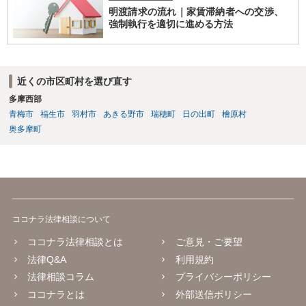
す。 （建物賃貸借契約の更新等） 第二十六条 建物の賃貸借について
明渡請求の流れ｜家賃滞納者への交渉、
期間の定めがある場合において、当事者が期間の満了の一年前から六
強制執行を適切に進める方法
月前までの間に相手方に対して更新をしない旨の通知又は条件を変更
しなければ更新をしない旨の通知をしなかったときは、従前の契約と
同一の条件で契約を更新したものとみなす。ただし、その期間は、定
めがないものとする。 ２ 前項の通知をした場合であっても、建物の
近くの市区町村を選び直す
賃貸借の期間が満了した後建物の賃借人が使用を継続する場合におい
多摩西部
て、建物の賃貸人が遅滞なく異議を述べなかったときも、同項と同様
とする。 （建物賃貸借契約の更新拒絶等の要件） 第二十八条 建物の
青梅市
福生市
羽村市
あきる野市
瑞穂町
日の出町
檜原村
賃貸人による第二十六条第一項の通知又は建物の賃貸借の解約の申入
奥多摩町
れは、建物の賃貸人及び賃借人（転借人を含む。以下この条において
同じ。）が建物の使用を必要とする事情のほか、建物の賃貸借に関す
る従前の経過、建物の利用状況及び建物の現況並びに建物の賃貸人が
建物の明渡しの条件として又は建物の明渡しと引換えに建物の賃借人
に対して財産上の給付をする旨の申出をした場合におけるその申出を
考慮して、正当の事由があると認められる場合でなければ、すること
ココナラ法律相談について
ができない。
ココナラ法律相談とは
ご意見・ご要望
法律Q&A
利用規約
法律相談コラム
プライバシーポリシー
ココナラとは
外部送信ポリシー