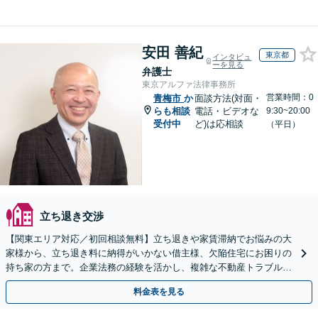
安田 善紀
東京都
インタビュ
ーを見る
弁護士
東京アルファ法律事務所
営業時間：0
青梅市
か
面談方法(対面・
らも相談
電話・ビデオな
9:30~20:00
受付中
ど)は応相談
（平日）
立ち退き交渉
【関東エリア対応／初回相談無料】立ち退きや家賃滞納でお悩みの大
家様から、立ち退き料に納得がいかない借主様、欠陥住宅にお困りの
持ち家の方まで。企業法務の経験を活かし、複雑な不動産トラブルを
法的に解決へと導きます。
料金表を見る