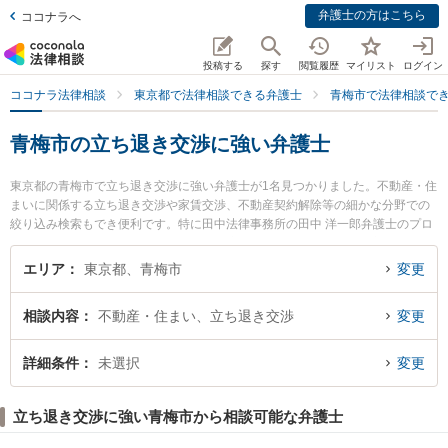
弁護士の方はこちら
ココナラへ
投稿する
探す
閲覧履歴
マイリスト
ログイン
ココナラ法律相談
東京都で法律相談できる弁護士
青梅市で法律相談で
青梅市の立ち退き交渉に強い弁護士
東京都の青梅市で立ち退き交渉に強い弁護士が1名見つかりました。不動産・住
まいに関係する立ち退き交渉や家賃交渉、不動産契約解除等の細かな分野での
絞り込み検索もでき便利です。特に田中法律事務所の田中 洋一郎弁護士のプロ
フィール情報や弁護士費用、強みなどが注目されています。『青梅市で土日や
夜間に発生した立ち退き交渉のトラブルを今すぐに弁護士に相談したい』『立
エリア
東京都、青梅市
変更
ち退き交渉のトラブル解決の実績豊富な近くの弁護士を検索したい』『初回相
談無料で立ち退き交渉を法律相談できる青梅市内の弁護士に相談予約したい』
相談内容
不動産・住まい、立ち退き交渉
変更
などでお困りの相談者さんにおすすめです。
詳細条件
未選択
変更
立ち退き交渉に強い青梅市から相談可能な弁護士