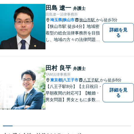
談ください【相続】税理士や
田島 遼一
弁護士
司法書士などと連携し、複雑
田島遼一法律事務所
な案件も対応。【狭山市駅4
埼玉県
狭山市
狭山市駅
から徒歩3分
|
分】
【狭山市駅 徒歩4分】地域密
詳細を見
着型の総合法律事務所を目指
る
し、地域の方々の法律問題を
迅速かつ良い解決に導けるよ
う最善を尽くします。 法律問
題でお悩みのことがあればお
気軽にご相談ください。
田村 良平
弁護士
TAM法律事務所
東京都
八王子市
八王子駅
から徒歩8分
|
【八王子駅8分】【土日祝日・
詳細を見
早朝夜間の対応可】【離婚・
る
男女問題】男女ともに多数実
績アリ。親権、財産分与～養
育費まで幅広く対応【交通事
故】【相続】もお任せくださ
い。