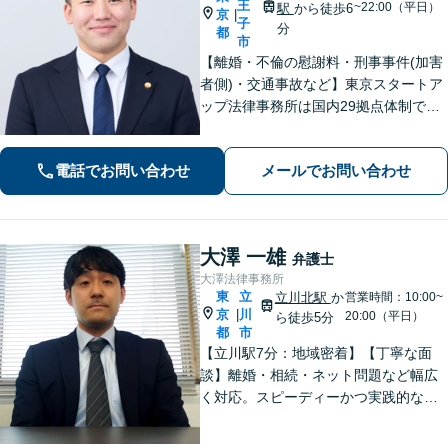
王
~22:00（平日）
駅
から徒歩6
京
|
子
分
都
市
【離婚・不倫の慰謝料・刑事事件(加害
者側)・交通事故など】東京スタートア
ップ法律事務所は国内29拠点体制で全
国対応！【ご自宅からの電話相談にも
対応(法律相談は完全予約制)】各分野で
電話でお問い合わせ
メールでお問い合わせ
専門性の高い弁護士が寄り添い解決を
サポートします。
大澤 一雄
弁護士
大澤法律事務所
東
立
立川北駅
か
営業時間：10:00~
京
川
|
20:00（平日）
ら徒歩5分
都
市
【立川駅7分：地域密着】【丁寧な面
談】離婚・相続・ネット問題など幅広
く対応。スピーディーかつ実践的なア
ドバイスで、ご相談者さまの不安を解
消します。解決への具体的な道筋を一