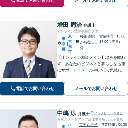
電話でお問い合わせ
メールでお問い合わせ
増田 周治
弁護士
オンライン法律事務所タマ
東
桜街道駅
営業時間：10:00~
東
大
17:00（平日）
から徒歩1
京
|
和
分
都
市
【オンライン相談メイン】場所を問わ
ず、あなたのビジネスと暮らしを迅速
にサポート！メールやLINEで気軽につ
ながる身近さと、倒産・労働紛争で磨
いた確かな解決力で、進むべき道を丁
電話でお問い合わせ
メールでお問い合わせ
寧に示します。【メール・LINE 受付
中】
中嶋 涼
弁護士
インタビューを見る
東京スタートアップ法律事務所 八王子支店
八
京王八王子
営業時間：06:30
東