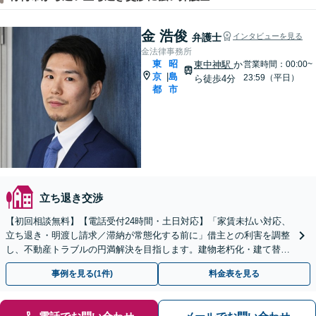
金 浩俊
弁護士
インタビューを見る
金法律事務所
東
昭
東中神駅
か
営業時間：00:00~
京
島
|
23:59（平日）
ら徒歩4分
都
市
立ち退き交渉
【初回相談無料】【電話受付24時間・土日対応】「家賃未払い対応、
立ち退き・明渡し請求／滞納が常態化する前に」借主との利害を調整
し、不動産トラブルの円満解決を目指します。建物老朽化・建て替え
時の対応もお任せ。契約書の作成・リーガルチェックほか
事例を見る(1件)
料金表を見る