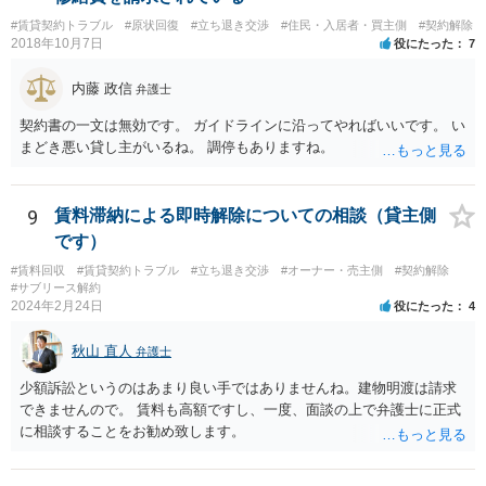
き居住する前提での和解は難しい可能性があります。 ２・弁護士が事
#賃貸契約トラブル
#原状回復
#立ち退き交渉
#住民・入居者・買主側
#契約解除
件の見通しをたてるにも、賃料滞納状況で見立てが変わりますし、そ
2018年10月7日
役にたった
7
もそも賃料滞納状況によってはご希望に沿える活動を保障できず、 依
頼を受けられないかもしれないです。依頼を受けるにしても厳しめの
内藤 政信
弁護士
リスクを踏まえた上でのものとなる可能性があります。 定型的な事件
依頼となるかもわからず、着手金額もなんともいえないと思います。
契約書の一文は無効です。 ガイドラインに沿ってやればいいです。 い
複数事務所にあたり、着手金額を確認されるとよいと思います。 ３・
まどき悪い貸し主がいるね。 調停もありますね。
弁護士が依頼を受ければ代わりに裁判所とのやりとりを行うことが可
能です。双方に弁護士がついていればウェブ会議で裁判を実施する場
合もあるでしょう。 ただし、ご本人さんも同行してもらう必要が和解
9
賃料滞納による即時解除についての相談（貸主側
協議の場合だとあると思います。
です）
#賃料回収
#賃貸契約トラブル
#立ち退き交渉
#オーナー・売主側
#契約解除
#サブリース解約
2024年2月24日
役にたった
4
秋山 直人
弁護士
少額訴訟というのはあまり良い手ではありませんね。建物明渡は請求
できませんので。 賃料も高額ですし、一度、面談の上で弁護士に正式
に相談することをお勧め致します。