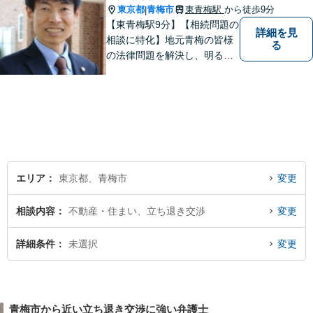
東京都
青梅市
東青梅駅
から徒歩9分
|
【東青梅駅9分】【相続問題の
詳細を見
相談に特化】地元青梅の皆様
る
の法律問題を解決し、明るく
活気のある地域づくりに貢献
いたします。法的な解決だけ
でなく、依頼者様一人ひとり
の心に寄り添ったサポートを
心がけております。まずはお
気軽にご相談ください。
エリア
東京都、青梅市
変更
相談内容
不動産・住まい、立ち退き交渉
変更
詳細条件
未選択
変更
青梅市から近い立ち退き交渉に強い弁護士