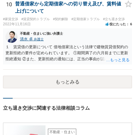
10
普通借家から定期借家への切り替え及び、賃料値
上げについて
#家賃交渉
#賃貸契約トラブル
#契約解除
#定期借家トラブル
#立ち退き交渉
2022年11月16日
役にたった
6
不動産・住まいに強い弁護士
清水 卓
弁護士
１ 賃貸借の更新について 借地借家法という法律で建物賃貸借契約の
更新拒絶の要件が定められています。 ①期間満了の六月前までに更新
拒絶通知 ②また、更新拒絶の通知には、正当の事由が認められる必要
があります。この正当の事由は、賃貸人の建物使用を必要とする事情•
賃借人の建物使用を必要とする事情のほか、従前の経過，建物の利用
状況，建物の現況，いわゆる立退料の申出を考慮して判断するものと
もっとみる
されています。 ③更新拒絶通知がされた場合でも、賃貸借期間満了満
了後も賃借人が建物の使用を継続する場合には、賃借人に対し遅滞な
く異議を述べる 大家側（賃貸人側）に正当の事由が認めらるか疑問
のあるご事案かと思います。更新拒絶に正当の事由がない場合、大家
側（賃貸人側）が、更新の予定されている普通賃貸借契約から更新の
立ち退き交渉に関連する法律相談コラム
ない定期借家契約に一方的に切り替えることはできません。ただし、
正当の事由がない場合でも、賃借人側の同意があれば、定期借家契約
への切り替えも可能です。そのため、仲介会社側は、何とか、賃借人
側（あなた側）から同意を取り付けようとしているものと思われま
不動産・住まい