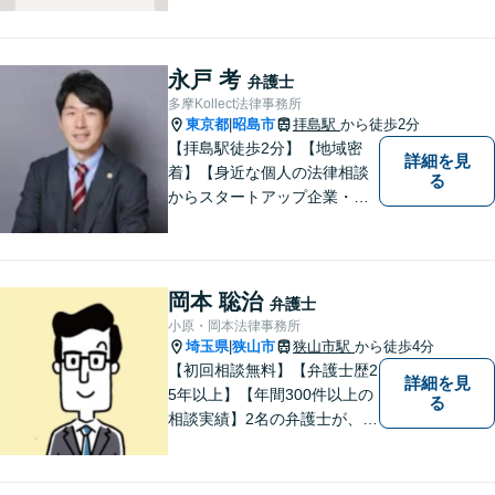
永戸 考
弁護士
多摩Kollect法律事務所
東京都
昭島市
拝島駅
から徒歩2分
|
【拝島駅徒歩2分】【地域密
詳細を見
着】【身近な個人の法律相談
る
からスタートアップ企業・中
小企業の法務全般に強み】
【英語対応可能】経営者視点
に立った実践的な法的アドバ
イスをご提供します。
岡本 聡治
弁護士
小原・岡本法律事務所
埼玉県
狭山市
狭山市駅
から徒歩4分
|
【初回相談無料】【弁護士歴2
詳細を見
5年以上】【年間300件以上の
る
相談実績】2名の弁護士が、さ
まざまな問題を解決します！
【離婚】不倫の慰謝料請求、
財産分与、養育費など、ご相