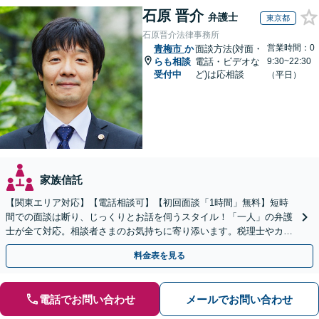
石原 晋介
弁護士
東京都
石原晋介法律事務所
営業時間：0
青梅市
か
面談方法(対面・
らも相談
電話・ビデオな
9:30~22:30
受付中
ど)は応相談
（平日）
家族信託
【関東エリア対応】【電話相談可】【初回面談「1時間」無料】短時
間での面談は断り、じっくりとお話を伺うスタイル！「一人」の弁護
士が全て対応。相談者さまのお気持ちに寄り添います。税理士やカウ
ンセラーと連携し、生前対策のご相談も
料金表を見る
電話でお問い合わせ
メールでお問い合わせ