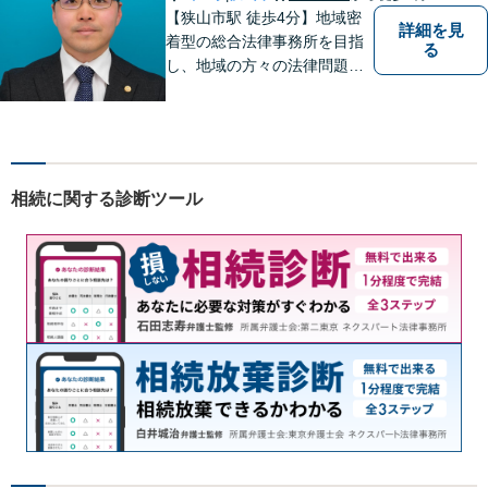
【狭山市駅 徒歩4分】地域密
詳細を見
着型の総合法律事務所を目指
る
し、地域の方々の法律問題を
迅速かつ良い解決に導けるよ
う最善を尽くします。 法律問
題でお悩みのことがあればお
気軽にご相談ください。
相続に関する診断ツール