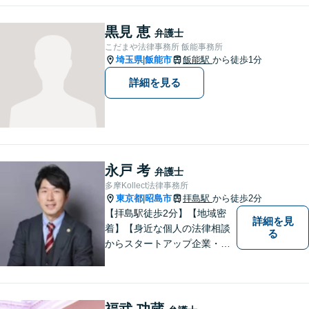
防」こそ、重要なのです。ぜ
ひ一度ご相談ください。
黒見 恵
弁護士
こだまや法律事務所 飯能事務所
埼玉県
飯能市
飯能駅
から徒歩1分
|
詳細を見る
永戸 考
弁護士
多摩Kollect法律事務所
東京都
昭島市
拝島駅
から徒歩2分
|
【拝島駅徒歩2分】【地域密
詳細を見
着】【身近な個人の法律相談
る
からスタートアップ企業・中
小企業の法務全般に強み】
【英語対応可能】経営者視点
に立った実践的な法的アドバ
イスをご提供します。
福武 功蔵