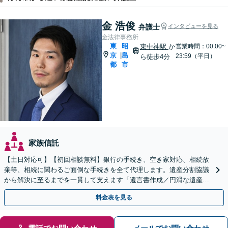
金 浩俊
弁護士
インタビューを見る
金法律事務所
東
昭
東中神駅
か
営業時間：00:00~
京
島
|
23:59（平日）
ら徒歩4分
都
市
家族信託
【土日対応可】【初回相談無料】銀行の手続き、空き家対応、相続放
棄等、相続に関わるご面倒な手続きを全て代理します。遺産分割協議
から解決に至るまでを一貫して支えます「遺言書作成／円滑な遺産分
割を」「家族信託／信頼できる家族に財産管理を任せる」
料金表を見る