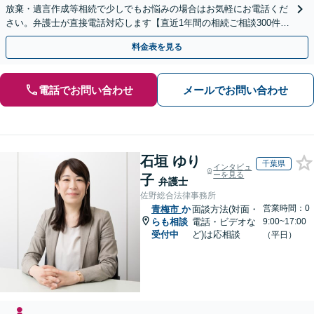
放棄・遺言作成等相続で少しでもお悩みの場合はお気軽にお電話くだ
さい。弁護士が直接電話対応します【直近1年間の相続ご相談300件以
上！＆相続の著書・セミナー多数】弁護士複数所属
料金表を見る
電話でお問い合わせ
メールでお問い合わせ
石垣 ゆり
千葉県
インタビュ
ーを見る
子
弁護士
佐野総合法律事務所
営業時間：0
青梅市
か
面談方法(対面・
らも相談
電話・ビデオな
9:00~17:00
受付中
ど)は応相談
（平日）