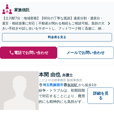
家族信託
【立川駅7分：地域密着】【60分の丁寧な面談】遺産分割・遺留分・
遺言・相続放棄に対応｜不動産が関わる相続もご相談可能。負担の大
きい手続きや話し合いをサポートし、フットワーク軽く迅速に、納得
できる解決を目指します【電話・WEB相談可】
料金表を見る
電話でお問い合わせ
メールでお問い合わせ
本間 由也
弁護士
こだまや法律事務所 飯能事務所
埼玉県
飯能市
飯能駅
から徒歩1分
|
紛争・トラブルは、初期段階
詳細を見
で対応することにより、費用
る
的にも精神的にも負担がずっ
と軽くなります。 さらに言え
ば、紛争・トラブルの「予