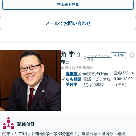
つつ、双方が納得できる着地点を探ります。
料金表を見る
メールでお問い合わせ
角 学
弁
東京都
インタビューを
見る
護士
葛飾総合法律事務所
営業時間：0
青梅市
か
面談方法(対面・
らも相談
電話・ビデオな
9:00~18:00
受付中
ど)は応相談
（平日）
家族信託
関東エリア対応【初回面談相談30分無料！】遺産分割・遺留分・相続