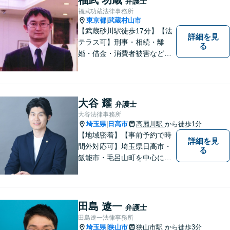
弁護士
福武功蔵法律事務所
東京都
武蔵村山市
|
【武蔵砂川駅徒歩17分】【法
詳細を見
テラス可】刑事・相続・離
る
婚・借金・消費者被害など、
幅広いお困りごとに対応いた
します。いつでも依頼者様の
味方となり、しかるべき方向
へと導いてまいります。まず
大谷 耀
弁護士
はお気軽にご相談ください。
大谷法律事務所
埼玉県
日高市
高麗川駅
から徒歩1分
|
【地域密着】【事前予約で時
詳細を見
間外対応可】埼玉県日高市・
る
飯能市・毛呂山町を中心に、
相続・交通事故案件を中心に
取り扱っております。 豊富な
経験と確かな知識に基づい
て、依頼者様に納得いただけ
田島 遼一
弁護士
る解決を目指します。
田島遼一法律事務所
埼玉県
狭山市
狭山市駅
から徒歩3分
|