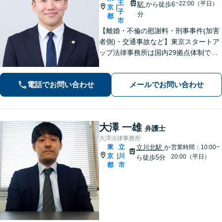
王
~22:00（平日）
駅
から徒歩6
京
|
子
分
都
市
【離婚・不倫の慰謝料・刑事事件(加害
者側)・交通事故など】東京スタートア
ップ法律事務所は国内29拠点体制で全
国対応！【ご自宅からの電話相談にも
対応(法律相談は完全予約制)】各分野で
電話でお問い合わせ
メールでお問い合わせ
専門性の高い弁護士が寄り添い解決を
サポートします。
大澤 一雄
弁護士
大澤法律事務所
東
立
立川北駅
か
営業時間：10:00~
京
川
|
20:00（平日）
ら徒歩5分
都
市