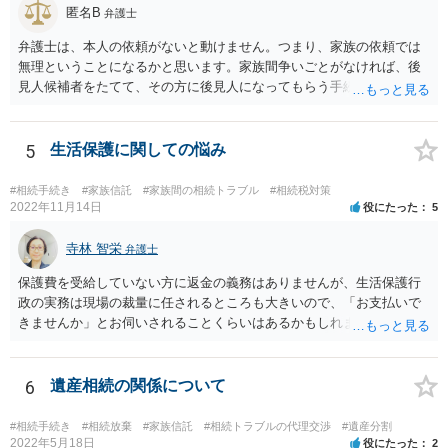
匿名B
弁護士
弁護士は、本人の依頼がないと動けません。つまり、家族の依頼では
無理ということになるかと思います。家族間争いごとがなければ、後
見人候補者をたてて、その方に後見人になってもらう手続をすすめた
ほうが、今後もいろいろやりやすくなると思います。
5
生活保護に関しての悩み
#相続手続き
#家族信託
#家族間の相続トラブル
#相続税対策
2022年11月14日
役にたった
5
寺林 智栄
弁護士
保護費を受給していない方に返金の義務はありませんが、生活保護行
政の実務は現場の裁量に任されるところも大きいので、「お支払いで
きませんか」とお伺いされることくらいはあるかもしれません。 通報
するかどうかは、あなたとお父さんの妹さんとの関係などを総合的に
考えてご判断いただくのが良いと思います。
6
遺産相続の関係について
#相続手続き
#相続放棄
#家族信託
#相続トラブルの代理交渉
#遺産分割
2022年5月18日
役にたった
2