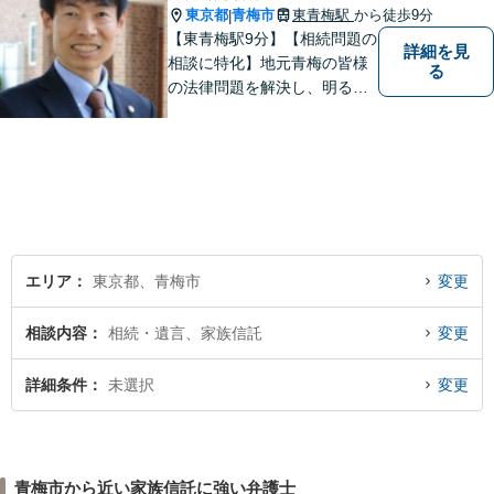
東京都
青梅市
東青梅駅
から徒歩9分
|
【東青梅駅9分】【相続問題の
詳細を見
相談に特化】地元青梅の皆様
る
の法律問題を解決し、明るく
活気のある地域づくりに貢献
いたします。法的な解決だけ
でなく、依頼者様一人ひとり
の心に寄り添ったサポートを
心がけております。まずはお
気軽にご相談ください。
エリア
東京都、青梅市
変更
相談内容
相続・遺言、家族信託
変更
詳細条件
未選択
変更
青梅市から近い家族信託に強い弁護士