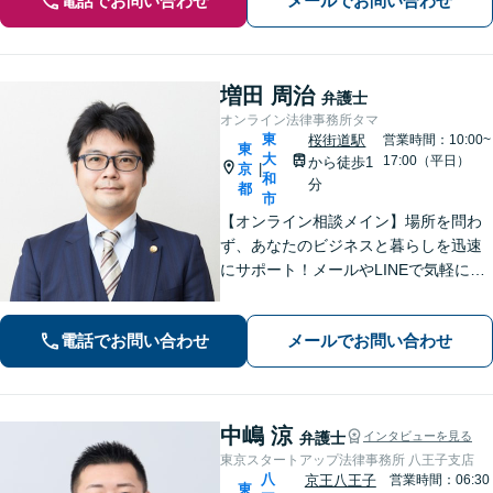
電話でお問い合わせ
メールでお問い合わせ
増田 周治
弁護士
オンライン法律事務所タマ
東
桜街道駅
営業時間：10:00~
東
大
17:00（平日）
から徒歩1
京
|
和
分
都
市
【オンライン相談メイン】場所を問わ
ず、あなたのビジネスと暮らしを迅速
にサポート！メールやLINEで気軽につ
ながる身近さと、倒産・労働紛争で磨
いた確かな解決力で、進むべき道を丁
電話でお問い合わせ
メールでお問い合わせ
寧に示します。【メール・LINE 受付
中】
中嶋 涼
弁護士
インタビューを見る
東京スタートアップ法律事務所 八王子支店
八
京王八王子
営業時間：06:30
東