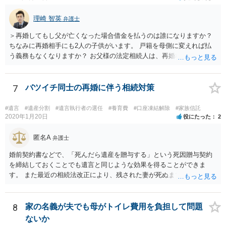
理崎 智英
弁護士
＞再婚してもし父が亡くなった場合借金を払うのは誰になりますか？
ちなみに再婚相手にも2人の子供がいます。 戸籍を母側に変えれば払
う義務もなくなりますか？ お父様の法定相続人は、再婚相手とご相談
者様なので、お父様の借金はご相談者様も相続することになります。
戸籍がどこにあるのかは関係ありません。 ただし、お父様が亡くなっ
たことを知ってから３か月以内に家庭裁判所にて「相続放棄」の手続
7
バツイチ同士の再婚に伴う相続対策
をすれば、ご相談者様はお父様の借金は相続しません。
#遺言
#遺産分割
#遺言執行者の選任
#養育費
#口座凍結解除
#家族信託
2020年1月20日
役にたった
2
匿名A
弁護士
婚前契約書などで、「死んだら遺産を贈与する」という死因贈与契約
を締結しておくことでも遺言と同じような効果を得ることができま
す。 また最近の相続法改正により、残された妻が死ぬまで家に住み続
けられる権利として「配偶者居住権」という制度が設けられましたの
で、その制度を活用する方法も考えられます。 もし契約書の作成まで
視野に入れておられる場合は、お近くの弁護士、できれば相続に強い
8
家の名義が夫でも母がトイレ費用を負担して問題
弁護士にご相談なさるとよいでしょう。
ないか