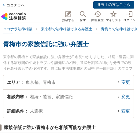
弁護士の方はこちら
ココナラへ
投稿する
探す
閲覧履歴
マイリスト
ログイン
ココナラ法律相談
東京都で法律相談できる弁護士
青梅市で法律相談で
青梅市の家族信託に強い弁護士
東京都の青梅市で家族信託に強い弁護士が1名見つかりました。相続・遺言に関
係する家族間の相続トラブルや認知症の相続、遺産分割等の細かな分野での絞
り込み検索もでき便利です。特に田中法律事務所の田中 洋一郎弁護士のプロフ
ィール情報や弁護士費用、強みなどが注目されています。『青梅市で土日や夜
間に発生した家族信託のトラブルを今すぐに弁護士に相談したい』『家族信託
エリア
東京都、青梅市
変更
のトラブル解決の実績豊富な近くの弁護士を検索したい』『初回相談無料で家
族信託を法律相談できる青梅市内の弁護士に相談予約したい』などでお困りの
相談内容
相続・遺言、家族信託
変更
相談者さんにおすすめです。
詳細条件
未選択
変更
家族信託に強い青梅市から相談可能な弁護士