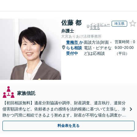
佐藤 都
埼玉県
インタビュー
を見る
弁護士
大宮ありあけ法律事務所
営業時間：0
青梅市
か
面談方法(対面・
らも相談
電話・ビデオな
9:00~20:00
受付中
ど)は応相談
（平日）
家族信託
【初回相談無料】遺産分割協議や調停、財産調査、遺言執行、遺留分
侵害額請求など。依頼者さまの感情を法的根拠に基づいて主張し、冷
静かつ円滑に相続できるよう努めます。財産が不明な場合も調査から
対応します。
料金表を見る