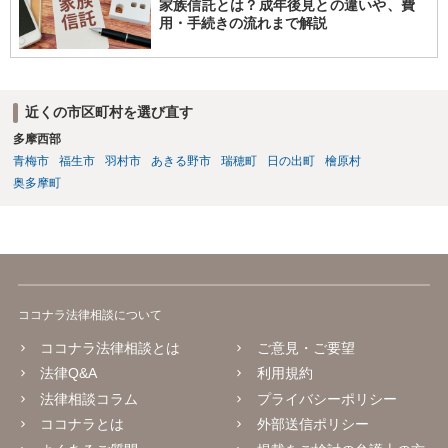
家族信託とは？成年後見との違いや、費
用・手続きの流れまで解説
近くの市区町村を選び直す
多摩西部
青梅市
福生市
羽村市
あきる野市
瑞穂町
日の出町
檜原村
奥多摩町
ココナラ法律相談について
ココナラ法律相談とは
ご意見・ご要望
法律Q&A
利用規約
法律相談コラム
プライバシーポリシー
ココナラとは
外部送信ポリシー