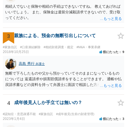
が、事前準備が早い方が有効な手段が増える傾向にありますので、早
相続人でないと保険や相続の手続はできないですね。 教えてあげれば
目に弁護士を入れられることを御検討頂くと良いかと思います。
いいでしょう。 また、保険金は遺留分減殺請求できないので、受け取
ってください。
3
親族による、預金の無断引出しについて
#家族信託
#口座凍結解除
#相続財産調査・鑑定
#M&A・事業承継
2018年10月25日
役にたった
9
高島 秀行
弁護士
無断で下ろしたものや父から預かっていてそのままになっているもの
については 返還請求や損害賠償請求をすることができます。 通帳や払
戻請求書などの資料を持って弁護士に面談で相談した方がよいと思い
ます。
4
成年後見人しか手立ては無いの？
#認知症・意思疎通不能
#家族信託
#成年後見(生前の財産管理)
2023年1月4日
役にたった
3