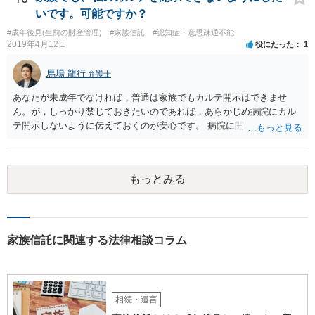
いです。可能ですか？
#成年後見(生前の財産管理)
#家族信託
#認知症・意思疎通不能
2019年4月12日
役にたった
1
馬場 龍行
弁護士
あなたが未成年でなければ，普通は家族でもカルテ開示はできませ
ん。が，しっかり禁じておきたいのであれば，あらかじめ病院にカル
テ開示しないように伝えておくのが安心です。 病院に開示しないよう
に伝える書面を作ることはできますが，それがなくても開示はされる
可能性は低いのでコストパフォーマンスとしてはどうかなという感じ
がします。
もっとみる
家族信託に関連する法律相談コラム
相続・遺言