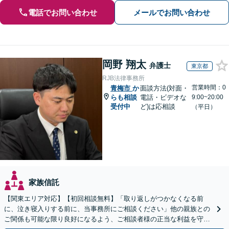
電話でお問い合わせ
メールでお問い合わせ
岡野 翔太
弁護士
東京都
RJB法律事務所
営業時間：0
青梅市
か
面談方法(対面・
らも相談
電話・ビデオな
9:00~20:00
受付中
ど)は応相談
（平日）
家族信託
【関東エリア対応】【初回相談無料】「取り返しがつかなくなる前
に、泣き寝入りする前に、当事務所にご相談ください」他の親族との
ご関係も可能な限り良好になるよう、ご相談者様の正当な利益を守り