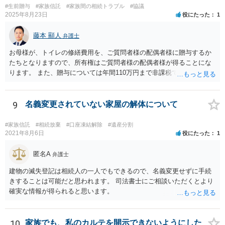
#生前贈与
#家族信託
#家族間の相続トラブル
#協議
2025年8月23日
役にたった
1
藤本 顯人
弁護士
お母様が、トイレの修繕費用を、ご質問者様の配偶者様に贈与するか
たちとなりますので、所有権はご質問者様の配偶者様が得ることにな
ります。 また、贈与については年間110万円まで非課税であり、トイ
レの修繕費であればこの枠内に収まると思います。
9
名義変更されていない家屋の解体について
#家族信託
#相続放棄
#口座凍結解除
#遺産分割
2021年8月6日
役にたった
1
匿名A
弁護士
建物の滅失登記は相続人の一人でもできるので、名義変更せずに手続
きすることは可能だと思われます。 司法書士にご相談いただくとより
確実な情報が得られると思います。
10
家族でも、私のカルテを開示できないようにした