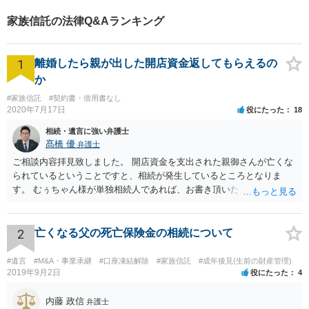
家族信託の法律Q&Aランキング
1
離婚したら親が出した開店資金返してもらえるの
か
#家族信託
#契約書・借用書なし
2020年7月17日
役にたった
18
相続・遺言に強い弁護士
髙橋 優
弁護士
ご相談内容拝見致しました。 開店資金を支出された親御さんが亡くな
られているということですと、相続が発生しているところとなりま
す。 むぅちゃん様が単独相続人であれば、お書き頂いたような方法で
ご主人に書面を書いてもらうことで対応は可能かと思います。 他にも
相続人おられるということであれば、他の相続人との協議が必要とな
るところです。 また、当該点とは別にご主人から貸付ではなく贈与で
2
亡くなる父の死亡保険金の相続について
あると主張される可能性がございます。 その場合には、貸付であるこ
とを伺わせる事情をどれだけ積み重ねることが出来るか、というとこ
#遺言
#M&A・事業承継
#口座凍結解除
#家族信託
#成年後見(生前の財産管理)
ろとなります。 返済の事実や、返済を約束するメール等です。 金額の
2019年9月2日
役にたった
4
大きさや状況を考えると、一つ一つの問題を解決し、万が一に備えて
おく方が宜しいかと思います。 緊急という訳ではないかと思います
内藤 政信
弁護士