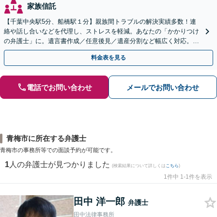
家族信託
【千葉中央駅5分、船橋駅１分】親族間トラブルの解決実績多数！連
絡や話し合いなどを代理し、ストレスを軽減。あなたの「かかりつけ
の弁護士」に。遺言書作成／任意後見／遺産分割など幅広く対応。お
気軽にご相談ください！【初回来所相談30分無料】
料金表を見る
電話でお問い合わせ
メールでお問い合わせ
青梅市に所在する弁護士
青梅市の事務所等での面談予約が可能です。
1
人の弁護士が見つかりました
(検索結果について詳しくは
こちら
)
1件中 1-1件を表示
田中 洋一郎
弁護士
田中法律事務所