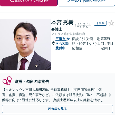
電話でお問い合わせ
メールでお問い合わせ
本宮 秀樹
千葉県
インタビュ
ーを見る
弁護士
アトラス綜合法律事務所
営業時
三鷹市
か
面談方法(対面・電
らも相談
話・ビデオなど)は
間：本日
受付中
応相談
定休日
逮捕・勾留の準抗告
【イオンタウン市川大和田2階の法律事務所】【初回面談無料】 傷
害、盗撮、窃盗、死亡事故など。ご依頼後は即日接見に伺い、 不起訴
獲得に向けて迅速に対応します。 弁護士歴15年以上の経験を活かし、
最善の結果を模索します。【電話相談可】
料金表を見る