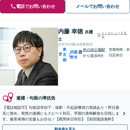
電話でお問い合わせ
メールでお問い合わせ
内藤 幸徳
弁護
インタビューを見
る
士
吉祥寺内藤法律事務所
東
井の頭公園駅
営業時間：本
武蔵
京
|
日定休日
から徒歩6分
野市
都
逮捕・勾留の準抗告
【電話相談可】勾留請求却下・保釈・不起訴獲得の実績あり！即日接
見に努め、突然の逮捕にもスピード対応。早期の身柄解放を目指しま
す。被害者側の支援もお任せ／【夜間休日対応】【初回面談無料】
料金表を見る