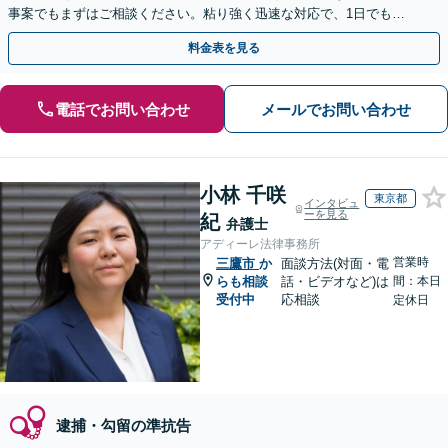
事案でもまずはご相談ください。粘り強く迅速な対応で、1日でも早
い解決を目指します。刑事事件は迷わず弁護士へ！
料金表を見る
電話でお問い合わせ
メールでお問い合わせ
小林 千咲
東京都
インタビュ
ーを見る
紀
弁護士
アディーレ法律事務所
営業時
三鷹市
か
面談方法(対面・電
らも相談
話・ビデオなど)は
間：本日
受付中
応相談
定休日
逮捕・勾留の準抗告