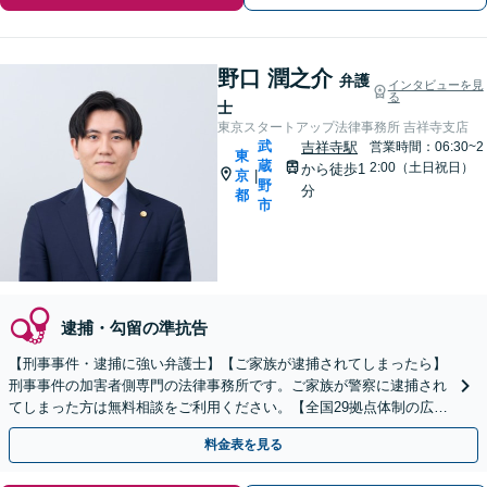
野口 潤之介
弁護
インタビューを見
る
士
東京スタートアップ法律事務所 吉祥寺支店
武
吉祥寺駅
営業時間：06:30~2
東
蔵
2:00（土日祝日）
から徒歩1
京
|
野
分
都
市
逮捕・勾留の準抗告
【刑事事件・逮捕に強い弁護士】【ご家族が逮捕されてしまったら】
刑事事件の加害者側専門の法律事務所です。ご家族が警察に逮捕され
てしまった方は無料相談をご利用ください。【全国29拠点体制の広域
対応】【弁護士待機中/当日中の電話相談可(予約制)】
料金表を見る