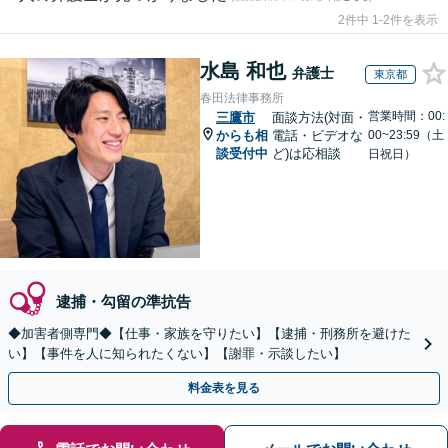
2件中 1-2件を表示
水島 和也
弁護士
東京都
春田法律事務所
営業時間：00:
三鷹市
面談方法(対面・
からも相
電話・ビデオな
00~23:59（土
談受付中
ど)は応相談
日祝日）
逮捕・勾留の準抗告
◆加害者側専門◆【仕事・家族を守りたい】【逮捕・刑務所を避けた
い】【事件を人に知られたくない】【謝罪・示談したい】
料金表を見る