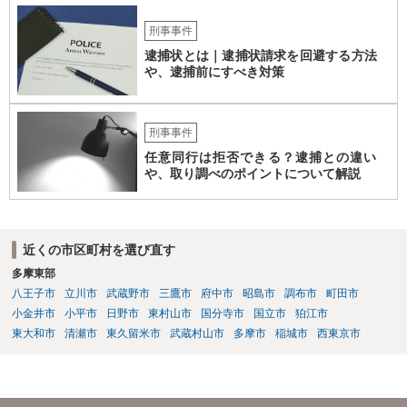
刑事事件
逮捕状とは｜逮捕状請求を回避する方法
や、逮捕前にすべき対策
刑事事件
任意同行は拒否できる？逮捕との違い
や、取り調べのポイントについて解説
近くの市区町村を選び直す
多摩東部
八王子市
立川市
武蔵野市
三鷹市
府中市
昭島市
調布市
町田市
小金井市
小平市
日野市
東村山市
国分寺市
国立市
狛江市
東大和市
清瀬市
東久留米市
武蔵村山市
多摩市
稲城市
西東京市