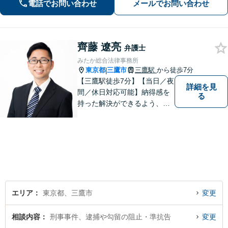
電話でお問い合わせ
メールでお問い合わせ
齊藤 遼亮
弁護士
みたか総合法律事務所
東京都
三鷹市
三鷹駅
から徒歩7分
|
【三鷹駅徒歩7分】【当日／夜
詳細を見
間／休日対応可能】納得感を
る
持った解決ができるよう、問
題解決というゴールだけでな
く過程も重要視してまいりま
す。一つひとつの案件に最大
限の努力を尽くしていきま
す。【司法書士資格あり】
【宅建士資格あり】【法テラ
ス利用可能】
エリア
東京都、三鷹市
変更
相談内容
刑事事件、逮捕や勾留の阻止・準抗告
変更