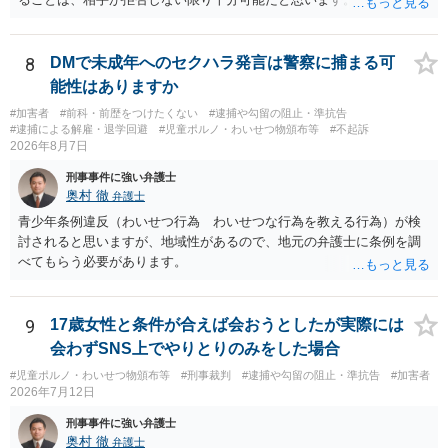
てもらって、それが妥当か（正規品の市場価格と大きく齟齬がない
か）、弁護士に法律相談において助言をもらえば足りるでしょう。
8
DMで未成年へのセクハラ発言は警察に捕まる可
能性はありますか
#加害者
#前科・前歴をつけたくない
#逮捕や勾留の阻止・準抗告
#逮捕による解雇・退学回避
#児童ポルノ・わいせつ物頒布等
#不起訴
2026年8月7日
刑事事件に強い弁護士
奥村 徹
弁護士
青少年条例違反（わいせつ行為 わいせつな行為を教える行為）が検
討されると思いますが、地域性があるので、地元の弁護士に条例を調
べてもらう必要があります。
9
17歳女性と条件が合えば会おうとしたが実際には
会わずSNS上でやりとりのみをした場合
#児童ポルノ・わいせつ物頒布等
#刑事裁判
#逮捕や勾留の阻止・準抗告
#加害者
2026年7月12日
刑事事件に強い弁護士
奥村 徹
弁護士