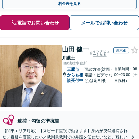
料金表を見る
電話でお問い合わせ
メールでお問い合わせ
山田 健一
東京都
インタビュ
ーを見る
弁護士
Tifa法律事務所
営業時間：08:
三鷹市
面談方法(対面・
からも相
電話・ビデオな
00~23:00（土
談受付中
ど)は応相談
日祝日）
逮捕・勾留の準抗告
【関東エリア対応】【スピード重視で動きます】身内が突然逮捕され
た／容疑を否認したい／裁判員裁判での弁護を任せたいなど、難しい