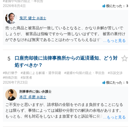
#逮捕や勾留の阻止・準抗告
2026年8月4日
役にたった
3
鬼沢 健士
弁護士
売った商品と被害品が一致しているとなると、かなり弁解が苦しいで
しょうが、 被害品は指輪ですから一致しないはずです。 被害の裏付け
ができなければ無実であることはわかってもらえるはずです。
5
口座売却後に法律事務所からの返済通知、どう対
処すべきか？
#執行猶予
#逮捕による解雇・退学回避
#逮捕や勾留の阻止・準抗告
#示談交渉
#特殊詐欺
#加害者
2026年7月23日
役にたった
5
刑事事件に強い弁護士
本庄 卓磨
弁護士
ご不安かと思いますが、請求額の全額をそのまま負担することになる
とは限らず、事情によっては減額や分割での解決の余地があります。
もっとも、何も対応をしないまま放置すると訴訟等に発展してしまう
可能性がありますので、お早めに弁護士にご相談されることをおすす
めします。