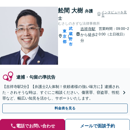
舩間 大樹
弁護
インタビューを見
る
士
むさしのきずな法律事務所
武
吉祥寺駅
営業時間：09:00~2
東
蔵
0:00（土日祝日）
から徒歩2
京
|
野
分
都
市
逮捕・勾留の準抗告
【吉祥寺駅2分】【弁護士2人体制！依頼者様の強い味方に】逮捕され
た・されそうな時は、すぐにご相談ください。傷害罪、窃盗罪、性犯
罪など、幅広い知見を活かし、サポートいたします。
料金表を見る
電話でお問い合わせ
メールで面談予約