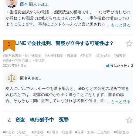
藤本 顯人
弁護士
・生活安全課からの電話 →痴漢捜査の部署です。 ・なぜ呼び出したの
か尋ねても電話では教えられませんとの事。 →事件捜査の場合にその
ように伝えます。 事前にヒントを与えると言い訳されるからです。 ・
満員電車の中でかなり女性と密着してしまった可能性があるとの心当
たり →やはり痴漢として疑われているのでは。 そもそも痴漢をやって
ないのであれば、何も疑われる筋合いは無いわけですし狼狽える必要
3
LINEで会社批判、警察が立件する可能性は？
はないですね。
#業務妨害罪・信用毀損罪
#名誉毀損罪・侮辱罪
#不起訴
#名誉毀損
#加害者
#逮捕や勾留の阻止・準抗告
2026年8月3日
役にたった
2
匿名A
弁護士
友人にLINEでメッセージを送る場合と、SNSなどの公開の場所で書き
込むのとでは、犯罪の成否から全く違うことになります。前者の場
合、そもそも世間に流布していなければ名誉や信用、業務にかかる犯
罪は成立しないことになります。
4
窃盗 執行猶予中 冤罪
#加害者（再犯）
#加害者
#万引き・窃盗罪
#冤罪・無実・正当防衛
#示談交渉