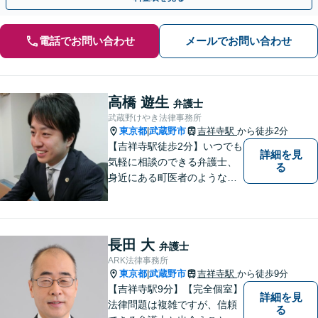
電話でお問い合わせ
メールでお問い合わせ
高橋 遊生
弁護士
武蔵野けやき法律事務所
東京都
武蔵野市
吉祥寺駅
から徒歩2分
|
【吉祥寺駅徒歩2分】いつでも
詳細を見
気軽に相談のできる弁護士、
る
身近にある町医者のような弁
護士を目指しております。一
人ひとりの納得のいく解決の
ために、一緒に全力で取り組
みます。お気軽にご相談くだ
長田 大
弁護士
さい。
ARK法律事務所
東京都
武蔵野市
吉祥寺駅
から徒歩9分
|
【吉祥寺駅9分】【完全個室】
詳細を見
法律問題は複雑ですが、信頼
る