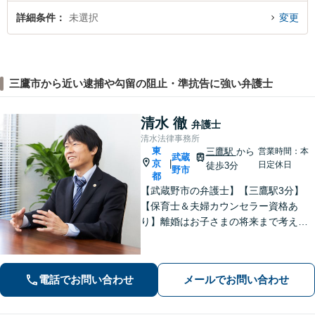
詳細条件
未選択
変更
三鷹市から近い逮捕や勾留の阻止・準抗告に強い弁護士
清水 徹
弁護士
清水法律事務所
東
三鷹駅
から
営業時間：本
武蔵
京
|
日定休日
徒歩3分
野市
都
【武蔵野市の弁護士】【三鷹駅3分】
【保育士＆夫婦カウンセラー資格あ
り】離婚はお子さまの将来まで考えた
アドバイス！「不動産借主の方：立
退・立退料の増額交渉」「NPOの顧問
も引き受けております」【平日夜間相
電話でお問い合わせ
メールでお問い合わせ
談可】