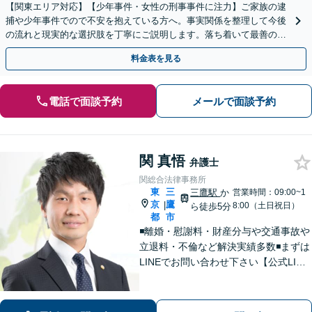
【関東エリア対応】【少年事件・女性の刑事事件に注力】ご家族の逮
捕や少年事件でので不安を抱えている方へ。事実関係を整理して今後
の流れと現実的な選択肢を丁寧にご説明します。落ち着いて最善の対
応を検討したい方は、ご相談ください。
料金表を見る
電話で面談予約
メールで面談予約
関 真悟
弁護士
関総合法律事務所
東
三
三鷹駅
か
営業時間：09:00~1
京
鷹
|
8:00（土日祝日）
ら徒歩5分
都
市
◾️離婚・慰謝料・財産分与や交通事故や
立退料・不倫など解決実績多数◾️まずは
LINEでお問い合わせ下さい【公式LINE
→@566ziisjまたは関総合法律事務所】
で検索、そのあと分野により無料相談
案内します。