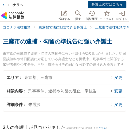
弁護士の方はこちら
ココナラへ
投稿する
探す
閲覧履歴
マイリスト
ログイン
ココナラ法律相談
東京都で法律相談できる弁護士
三鷹市で法律相談で
三鷹市の逮捕・勾留の準抗告に強い弁護士
東京都の三鷹市で逮捕・勾留の準抗告に強い弁護士が2名見つかりました。初回
面談無料や休日面談に対応している弁護士なども掲載中。刑事事件に関係する
加害者側や少年事件、再犯・前科あり等の細かな分野での絞り込み検索もでき
便利です。特に関総合法律事務所の関 真悟弁護士やみたか総合法律事務所の齊
藤 遼亮弁護士のプロフィール情報や弁護士費用、強みなどが注目されていま
エリア
東京都、三鷹市
変更
す。『三鷹市で土日や夜間に発生した逮捕・勾留の準抗告のトラブルを今すぐ
に弁護士に相談したい』『逮捕・勾留の準抗告のトラブル解決の実績豊富な近
相談内容
刑事事件、逮捕や勾留の阻止・準抗告
変更
くの弁護士を検索したい』『初回相談無料で逮捕・勾留の準抗告を法律相談で
きる三鷹市内の弁護士に相談予約したい』などでお困りの相談者さんにおすす
めです。
詳細条件
未選択
変更
2
人の弁護士が見つかりました
(検索結果について詳しくは
こちら
)