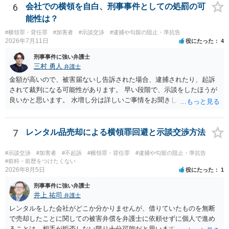
6
会社での横領を自白、刑事事件としての処罰の可
能性は？
#横領罪・背任罪
#加害者
#示談交渉
#逮捕や勾留の阻止・準抗告
2026年7月11日
役にたった
4
刑事事件に強い弁護士
三村 勇人
弁護士
金額が高いので、被害届ないし告訴された場合、逮捕されたり、起訴
されて裁判になる可能性があります。 早い段階で、示談をしたほうが
良いかと思います。 水増し分は詳しいご事情をお聞きしなければお答
えできません。
7
レンタル品売却による横領罪回避と示談交渉方法
#示談交渉
#加害者
#不起訴
#横領罪・背任罪
#逮捕や勾留の阻止・準抗告
#前科・前歴をつけたくない
2026年8月5日
役にたった
1
刑事事件に強い弁護士
井上 祐司
弁護士
レンタルをした会社がどこか分かりませんが、借りていたものを無断
で売却したことに関しての被害弁償を弁護士に依頼せずに個人で進め
ることは、相手が拒否しない限り十分可能だと思います。 見積を出し