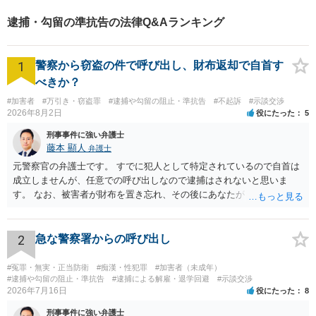
逮捕・勾留の準抗告の法律Q&Aランキング
1
警察から窃盗の件で呼び出し、財布返却で自首す
べきか？
#加害者
#万引き・窃盗罪
#逮捕や勾留の阻止・準抗告
#不起訴
#示談交渉
2026年8月2日
役にたった
5
刑事事件に強い弁護士
藤本 顯人
弁護士
元警察官の弁護士です。 すでに犯人として特定されているので自首は
成立しませんが、任意での呼び出しなので逮捕はされないと思いま
す。 なお、被害者が財布を置き忘れ、その後にあなたがトイレに入
り、再び被害者がトイレに戻ったら財布が無かったような事情がある
と言い逃れはかなり厳しいものと思います。
2
急な警察署からの呼び出し
#冤罪・無実・正当防衛
#痴漢・性犯罪
#加害者（未成年）
#逮捕や勾留の阻止・準抗告
#逮捕による解雇・退学回避
#示談交渉
2026年7月16日
役にたった
8
刑事事件に強い弁護士