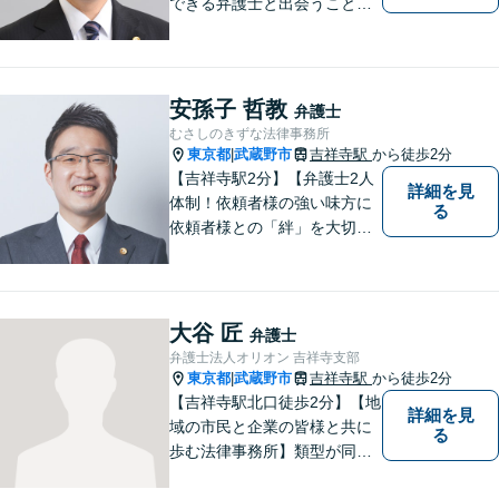
できる弁護士と出会うことで
解決への道が開けます。 関係
があるか分からないことで
も、ためらわずにご相談くだ
さい。一緒に最善の解決策を
安孫子 哲教
弁護士
見つけましょう。【迅速な対
むさしのきずな法律事務所
応】
東京都
武蔵野市
吉祥寺駅
から徒歩2分
|
【吉祥寺駅2分】【弁護士2人
詳細を見
体制！依頼者様の強い味方に
る
依頼者様との「絆」を大切
に。相続・遺言、不動産・住
まい、労働・雇用（会社
側）、離婚・男女問題 、債権
回収、企業法務、刑事事件、
大谷 匠
弁護士
インターネットなど
弁護士法人オリオン 吉祥寺支部
東京都
武蔵野市
吉祥寺駅
から徒歩2分
|
【吉祥寺駅北口徒歩2分】【地
詳細を見
域の市民と企業の皆様と共に
る
歩む法律事務所】類型が同じ
事件であっても事実関係やご