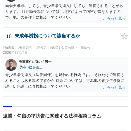
面会要求罪にしても、青少年条例違反にしても、逮捕されることがあ
ります。 非行助長罪については、地方によって内容が異なりますの
で、地元の弁護士に相談してください。
10
未成年誘拐について該当するか
#加害者
#刑事裁判
#不起訴
#逮捕や勾留の阻止・準抗告
2026年7月17日
刑事事件に強い弁護士
奥村 徹
弁護士
青少年条例違反（深夜同伴）を疑われる行為です。 それだけで逮捕さ
れることもある罪名ですから 対応については、行為地の青少年条例に
詳しい弁護士に直接相談してください
逮捕・勾留の準抗告に関連する法律相談コラム