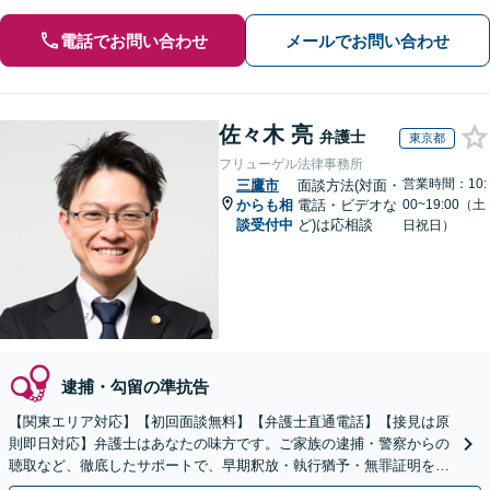
電話でお問い合わせ
メールでお問い合わせ
佐々木 亮
弁護士
東京都
フリューゲル法律事務所
営業時間：10:
三鷹市
面談方法(対面・
からも相
電話・ビデオな
00~19:00（土
談受付中
ど)は応相談
日祝日）
逮捕・勾留の準抗告
【関東エリア対応】【初回面談無料】【弁護士直通電話】【接見は原
則即日対応】弁護士はあなたの味方です。ご家族の逮捕・警察からの
聴取など、徹底したサポートで、早期釈放・執行猶予・無罪証明を目
指します【WEB面談可】【休日・夜間・当日相談に対応】