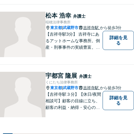
要望は異なるため、お一人お
ひとりに寄り添って問題解決
を図ります。お困りごとがあ
松本 浩幸
弁護士
ればお気軽にご相談くださ
稲穂法律事務所
い！
東京都
武蔵野市
吉祥寺駅
から徒歩3分
|
【吉祥寺駅3分】 吉祥寺にあ
詳細を見
るアットホームな事務所。倒
る
産・刑事事件の実績豊富。
【予約制】【休日面談可】
【法テラス利用可】
宇都宮 隆展
弁護士
くにたち法律事務所
東京都
武蔵野市
吉祥寺駅
から徒歩3分
|
【吉祥寺駅３分】【休日/夜間
詳細を見
相談可】顧客の目線に立ち、
る
顧客の利益・納得・安心のた
めに法律問題に全力で取り組
みます。お困りの方は、お気
軽にご相談ください。