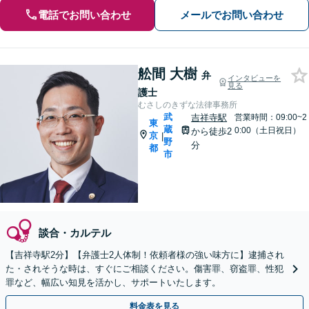
電話でお問い合わせ
メールでお問い合わせ
舩間 大樹
弁
インタビューを
見る
護士
むさしのきずな法律事務所
武
吉祥寺駅
営業時間：09:00~2
東
蔵
0:00（土日祝日）
から徒歩2
京
|
野
分
都
市
談合・カルテル
【吉祥寺駅2分】【弁護士2人体制！依頼者様の強い味方に】逮捕され
た・されそうな時は、すぐにご相談ください。傷害罪、窃盗罪、性犯
罪など、幅広い知見を活かし、サポートいたします。
料金表を見る