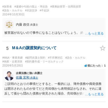
なります。 もし、頼める方がいるならば身元引受をお願いし、いない
ならばその旨を捜査機関に申し出られれば良いでしょう。 上記、ご参
#加害者
#逮捕や勾留の阻止・準抗告
#業務妨害罪・信用毀損罪
考ください。
#談合・カルテル
#示談交渉
#不起訴
2024年10月30日
内藤 政信
弁護士
被害届が出ないので事件になることはないでしょう。 終わり
5
M＆Aの譲渡契約について
#M&A・事業承継
#顧問弁護士契約
#不祥事対応
#談合・カルテル
#倒産・企業清算
#契約書作成・リーガルチェック
2026年5月28日
役にたった
1
企業法務に強い弁護士
佐藤 宏和
弁護士
ご説明のとおりの事情だとすると、一般的には、簿外債務や偶発債務
は開示されたものが全てだと売却側から表明保証がなされ、それに違
反して後から隠れた債務が発見された場合、売却側が責任追及を受け
ることになります。仮に表明保証がないとすれば、一般的には株式譲
渡は成立しないでしょう。それでも万が一表明保証なしで株式譲渡契
約が成立したとしたら、一義的には株式譲渡を受けた買い手が責任を