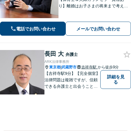
り】離婚はお子さまの将来まで考えた
アドバイス！「不動産借主の方：立
退・立退料の増額交渉」「NPOの顧問
も引き受けております」【平日夜間相
電話でお問い合わせ
メールでお問い合わせ
談可】
長田 大
弁護士
ARK法律事務所
東京都
武蔵野市
吉祥寺駅
から徒歩9分
|
【吉祥寺駅9分】【完全個室】
詳細を見
法律問題は複雑ですが、信頼
る
できる弁護士と出会うことで
解決への道が開けます。 関係
があるか分からないことで
も、ためらわずにご相談くだ
さい。一緒に最善の解決策を
見つけましょう。【迅速な対
応】