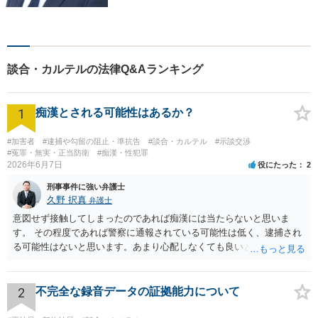
真摯に向き合いながら解決へ
と導くことを心がけていま
す。【夜間や休日相談も対応
可能】【メール・WEB面談
談合・カルテルの法律Q&Aランキング
可】
1
痴漢とされる可能性はあるか？
#加害者
#逮捕や勾留の阻止・準抗告
#談合・カルテル
#示談交渉
#冤罪・無実・正当防衛
#痴漢・性犯罪
2026年6月7日
役にたった
2
刑事事件に強い弁護士
久野 択真
弁護士
意図せず接触してしまったのであれば痴漢には当たらないと思いま
す。 その程度であれば警察に通報されている可能性は低く、逮捕され
る可能性はないと思います。あまり心配しなくても良いと思います。
以上ご参考までに。
2
不完全な録音データの証拠能力について