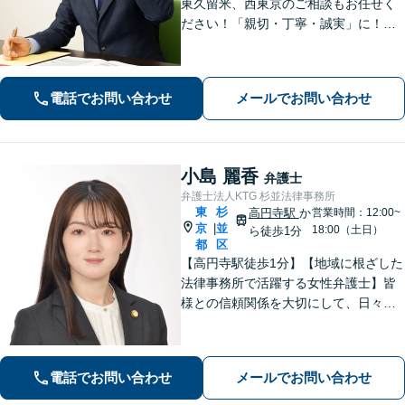
東久留米、西東京のご相談もお任せく
ださい！「親切・丁寧・誠実」に！弁
護士2名でチームを組んで対応。高品質
なリーガルサービスを地元で受けられ
ます！離婚／相続／交通事故／借金／
電話でお問い合わせ
メールでお問い合わせ
不動産／企業法務の相談に対応【清瀬
駅1分】
小島 麗香
弁護士
弁護士法人KTG 杉並法律事務所
東
杉
高円寺駅
か
営業時間：12:00~
京
並
|
18:00（土日）
ら徒歩1分
都
区
【高円寺駅徒歩1分】【地域に根ざした
法律事務所で活躍する女性弁護士】皆
様との信頼関係を大切にして、日々業
務を行っております。【離婚問題】
【相続】【債務整理】お悩みごとあり
ましたら、お気軽にご相談ください。
電話でお問い合わせ
メールでお問い合わせ