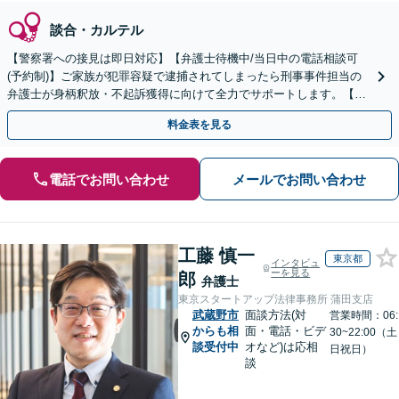
談合・カルテル
【警察署への接見は即日対応】【弁護士待機中/当日中の電話相談可
(予約制)】ご家族が犯罪容疑で逮捕されてしまったら刑事事件担当の
弁護士が身柄釈放・不起訴獲得に向けて全力でサポートします。【毎
月100名以上の相談実績】【関東エリア全域対応】
料金表を見る
電話でお問い合わせ
メールでお問い合わせ
工藤 慎一
東京都
インタビュ
ーを見る
郎
弁護士
東京スタートアップ法律事務所 蒲田支店
武蔵野市
面談方法(対
営業時間：06:
からも相
面・電話・ビデ
30~22:00（土
談受付中
オなど)は応相
日祝日）
談