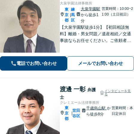
大泉学園法律事務所
大泉学園駅
営業時間：10:00~2
東
練
1:00（土日祝日）
京
馬
から徒歩1
|
都
区
分
【大泉学園駅徒歩1分】【初回相談無
料】離婚・男女問題／遺産相続／交通
事故ならお任せください。ご依頼者様
の気持ちに寄り添い、納得できる解決
を目指します。法テラスの利用OK！出
張対応も可能です。【土日・夜間相談
電話でお問い合わせ
メールでお問い合わせ
◎】
渡邊 一彰
弁護
インタビューを見
る
士
クレミエール法律事務所
東
千歳烏山駅
か
営業時間：本
世田
京
|
日定休日
ら徒歩8分
谷区
都