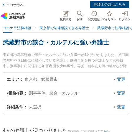
弁護士の方はこちら
ココナラへ
投稿する
探す
閲覧履歴
マイリスト
ログイン
ココナラ法律相談
東京都で法律相談できる弁護士
武蔵野市で法律相談
武蔵野市の談合・カルテルに強い弁護士
東京都の武蔵野市で談合・カルテルに強い弁護士が4名見つかりました。初回面
談無料や休日面談に対応している弁護士、解決事例を持つ弁護士なども掲載
中。刑事事件に関係する加害者側や少年事件、再犯・前科あり等の細かな分野
での絞り込み検索もでき便利です。特に東京スタートアップ法律事務所 吉祥寺
支店の野口 潤之介弁護士やむさしのきずな法律事務所の舩間 大樹弁護士、清水
エリア
東京都、武蔵野市
変更
法律事務所の清水 徹弁護士のプロフィール情報や弁護士費用、強みなどが注目
されています。『武蔵野市で土日や夜間に発生した談合・カルテルのトラブル
相談内容
刑事事件、談合・カルテル
変更
を今すぐに弁護士に相談したい』『談合・カルテルのトラブル解決の実績豊富
な近くの弁護士を検索したい』『初回相談無料で談合・カルテルを法律相談で
きる武蔵野市内の弁護士に相談予約したい』などでお困りの相談者さんにおす
詳細条件
未選択
変更
すめです。
4
人の弁護士が見つかりました
(検索結果について詳しくは
こちら
)