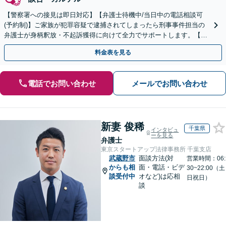
【警察署への接見は即日対応】【弁護士待機中/当日中の電話相談可
(予約制)】ご家族が犯罪容疑で逮捕されてしまったら刑事事件担当の
弁護士が身柄釈放・不起訴獲得に向けて全力でサポートします。【毎
月100名以上の相談実績】【全国対応】
料金表を見る
電話でお問い合わせ
メールでお問い合わせ
新妻 俊稀
千葉県
インタビュ
ーを見る
弁護士
東京スタートアップ法律事務所 千葉支店
武蔵野市
面談方法(対
営業時間：06:
からも相
面・電話・ビデ
30~22:00（土
談受付中
オなど)は応相
日祝日）
談