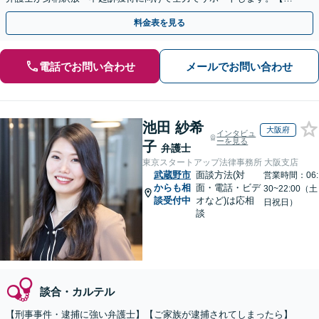
月100名以上の相談実績】【関東エリア全域対応】
料金表を見る
電話でお問い合わせ
メールでお問い合わせ
池田 紗希
大阪府
インタビュ
ーを見る
子
弁護士
東京スタートアップ法律事務所 大阪支店
武蔵野市
面談方法(対
営業時間：06:
からも相
面・電話・ビデ
30~22:00（土
談受付中
オなど)は応相
日祝日）
談
談合・カルテル
【刑事事件・逮捕に強い弁護士】【ご家族が逮捕されてしまったら】