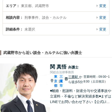
エリア
東京都、武蔵野市
変更
相談内容
刑事事件、談合・カルテル
変更
詳細条件
未選択
変更
武蔵野市から近い談合・カルテルに強い弁護士
関 真悟
弁護士
関総合法律事務所
東
三
三鷹駅
か
営業時間：09:00~1
京
鷹
|
8:00（土日祝日）
ら徒歩5分
都
市
◾️離婚・慰謝料・財産分与や交通事故や
立退料・不倫など解決実績多数◾️まずは
LINEでお問い合わせ下さい【公式LINE
→@566ziisjまたは関総合法律事務所】