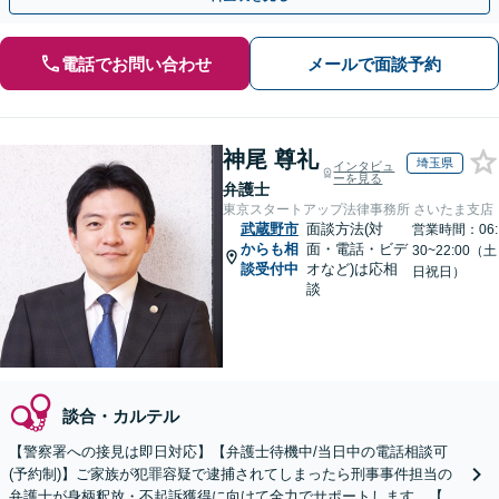
電話でお問い合わせ
メールで面談予約
神尾 尊礼
埼玉県
インタビュ
ーを見る
弁護士
東京スタートアップ法律事務所 さいたま支店
武蔵野市
面談方法(対
営業時間：06:
からも相
面・電話・ビデ
30~22:00（土
談受付中
オなど)は応相
日祝日）
談
談合・カルテル
【警察署への接見は即日対応】【弁護士待機中/当日中の電話相談可
(予約制)】ご家族が犯罪容疑で逮捕されてしまったら刑事事件担当の
弁護士が身柄釈放・不起訴獲得に向けて全力でサポートします。【毎