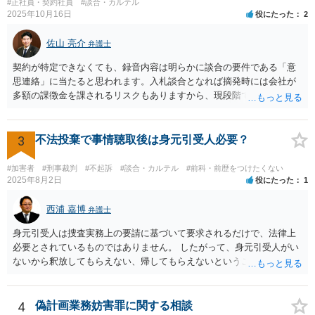
#正社員・契約社員
#談合・カルテル
2025年10月16日
役にたった
2
佐山 亮介
弁護士
契約が特定できなくても、録音内容は明らかに談合の要件である「意
思連絡」に当たると思われます。入札談合となれば摘発時には会社が
多額の課徴金を課されるリスクもありますから、現段階で通報するこ
とにも意味があるでしょう。
3
不法投棄で事情聴取後は身元引受人必要？
#加害者
#刑事裁判
#不起訴
#談合・カルテル
#前科・前歴をつけたくない
2025年8月2日
役にたった
1
西浦 嘉博
弁護士
身元引受人は捜査実務上の要請に基づいて要求されるだけで、法律上
必要とされているものではありません。 したがって、身元引受人がい
ないから釈放してもらえない、帰してもらえないということはありま
せん。 他方で、捜査機関としては、被疑者と一定の人間関係ないし血
縁関係にある人に身元を託し、身柄引受書に署名・押印をさせ、被疑
者の釈放後の社会生活に一定の監督機能が果たされ得ると考える形に
4
偽計画業務妨害罪に関する相談