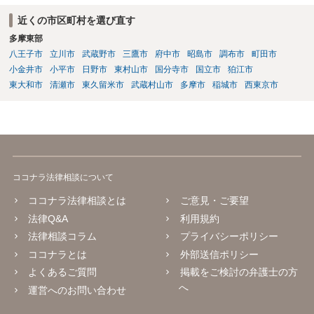
取ることになりますが、譲渡後は売却側が一切責任を負わないとの確
近くの市区町村を選び直す
約がない限り、争いが起きる可能性はあります。 2番目の点について
多摩東部
は、口座は法人名義のものでしょうから、一般的には株式譲渡であれ
八王子市
立川市
武蔵野市
三鷹市
府中市
昭島市
調布市
町田市
ば売却側に責任追及が来ることはないでしょうが、口座を不正に使用
するような相手であればそもそも取引はしない方がいいと思います。
小金井市
小平市
日野市
東村山市
国分寺市
国立市
狛江市
東大和市
清瀬市
東久留米市
武蔵村山市
多摩市
稲城市
西東京市
ココナラ法律相談について
ココナラ法律相談とは
ご意見・ご要望
法律Q&A
利用規約
法律相談コラム
プライバシーポリシー
ココナラとは
外部送信ポリシー
よくあるご質問
掲載をご検討の弁護士の方
へ
運営へのお問い合わせ