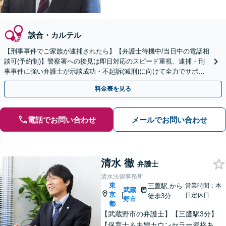
談合・カルテル
【刑事事件でご家族が逮捕されたら】【弁護士待機中/当日中の電話相
談可(予約制)】警察署への接見は即日対応のスピード重視、逮捕・刑
事事件に強い弁護士が示談成功・不起訴(減刑)に向けて全力でサポー
トします。【加害者側の相談専門】
料金表を見る
電話でお問い合わせ
メールでお問い合わせ
清水 徹
弁護士
清水法律事務所
東
三鷹駅
から
営業時間：本
武蔵
京
|
日定休日
徒歩3分
野市
都
【武蔵野市の弁護士】【三鷹駅3分】
【保育士＆夫婦カウンセラー資格あ