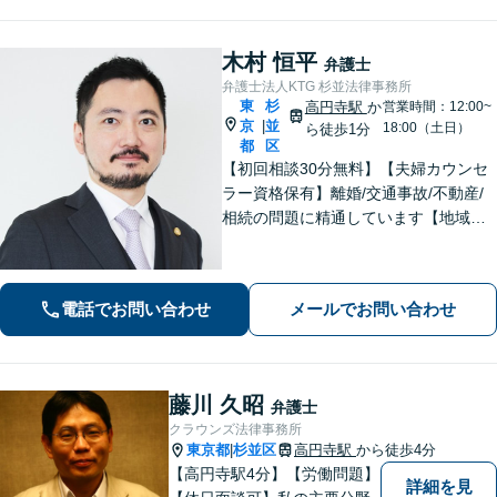
木村 恒平
弁護士
弁護士法人KTG 杉並法律事務所
東
杉
高円寺駅
か
営業時間：12:00~
京
並
|
18:00（土日）
ら徒歩1分
都
区
【初回相談30分無料】【夫婦カウンセ
ラー資格保有】離婚/交通事故/不動産/
相続の問題に精通しています【地域に
密着した法律事務所】皆様に安心して
いただけるような頼もしい弁護士を目
指し、日々邁進しております【夜間・
電話でお問い合わせ
メールでお問い合わせ
土日相談可】
藤川 久昭
弁護士
クラウンズ法律事務所
東京都
杉並区
高円寺駅
から徒歩4分
|
【高円寺駅4分】【労働問題】
詳細を見