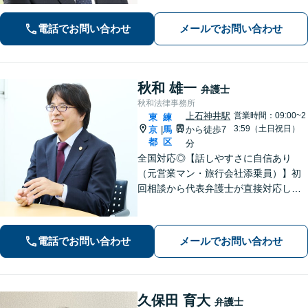
で検索、そのあと分野により無料相談
案内します。
電話でお問い合わせ
メールでお問い合わせ
秋和 雄一
弁護士
秋和法律事務所
上石神井駅
営業時間：09:00~2
東
練
3:59（土日祝日）
京
馬
から徒歩7
|
都
区
分
全国対応◎【話しやすさに自信あり
（元営業マン・旅行会社添乗員）】初
回相談から代表弁護士が直接対応し、
相談者さまのお話を丁寧にお聞きいた
します。初回ご相談時に適切な解決方
法の道筋をご案内し、無駄なやりとり
電話でお問い合わせ
メールでお問い合わせ
をしていただくことが無いように配慮
いたします。
久保田 育大
弁護士