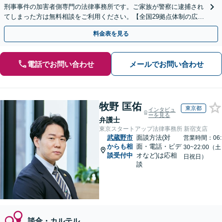
刑事事件の加害者側専門の法律事務所です。ご家族が警察に逮捕され
てしまった方は無料相談をご利用ください。【全国29拠点体制の広域
対応】【弁護士待機中/当日中の電話相談可(予約制)】
料金表を見る
電話でお問い合わせ
メールでお問い合わせ
牧野 匡佑
東京都
インタビュ
ーを見る
弁護士
東京スタートアップ法律事務所 新宿支店
武蔵野市
面談方法(対
営業時間：06:
からも相
面・電話・ビデ
30~22:00（土
談受付中
オなど)は応相
日祝日）
談
談合・カルテル