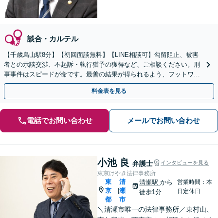
談合・カルテル
【千歳烏山駅8分】【初回面談無料】【LINE相談可】勾留阻止、被害
者との示談交渉、不起訴・執行猶予の獲得など、ご相談ください。刑
事事件はスピードが命です。最善の結果が得られるよう、フットワー
ク軽く、迅速に対応いたします。【休日・夜間面談可】
料金表を見る
電話でお問い合わせ
メールでお問い合わせ
小池 良
弁護士
インタビューを見る
東京けやき法律事務所
東
清
清瀬駅
から
営業時間：本
京
瀬
|
日定休日
徒歩1分
都
市
＼清瀬市唯一の法律事務所／東村山、