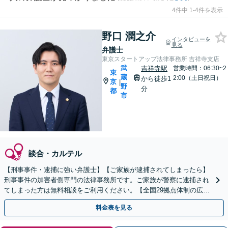
4件中 1-4件を表示
野口 潤之介
インタビューを
見る
弁護士
東京スタートアップ法律事務所 吉祥寺支店
武
吉祥寺駅
営業時間：06:30~2
東
蔵
2:00（土日祝日）
から徒歩1
京
|
野
分
都
市
談合・カルテル
【刑事事件・逮捕に強い弁護士】【ご家族が逮捕されてしまったら】
刑事事件の加害者側専門の法律事務所です。ご家族が警察に逮捕され
てしまった方は無料相談をご利用ください。【全国29拠点体制の広域
対応】【弁護士待機中/当日中の電話相談可(予約制)】
料金表を見る