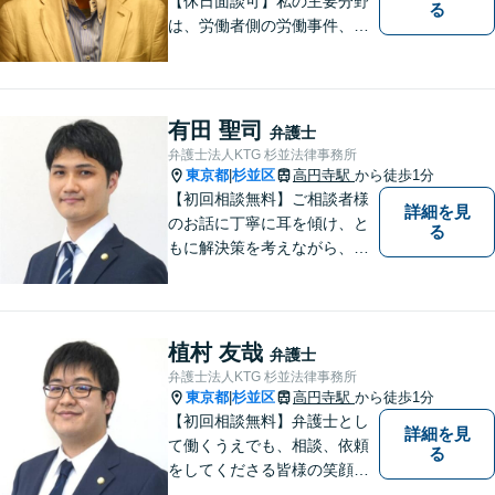
【休日面談可】私の主要分野
る
は、労働者側の労働事件、企
業法務（顧問先約４０社）、
破産・再生・任意整理です。
相談件数、訴訟案件、交渉案
件を数多く担当しています。
有田 聖司
弁護士
依頼人さまにとって、最大限
弁護士法人KTG 杉並法律事務所
の効用を得られるように頑張
東京都
杉並区
高円寺駅
から徒歩1分
|
っています。
【初回相談無料】ご相談者様
詳細を見
のお話に丁寧に耳を傾け、と
る
もに解決策を考えながら、納
得できる形での問題解決を目
指して尽力いたします。信頼
いただける弁護士になれるよ
う日々精進して参ります。
植村 友哉
弁護士
【夜間や休日相談も対応可
弁護士法人KTG 杉並法律事務所
能】【メール・WEB面談可】
東京都
杉並区
高円寺駅
から徒歩1分
|
【初回相談無料】弁護士とし
詳細を見
て働くうえでも、相談、依頼
る
をしてくださる皆様の笑顔を
見られるよう、不安や悩みに