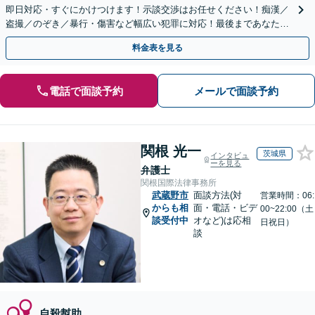
即日対応・すぐにかけつけます！示談交渉はお任せください！痴漢／
盗撮／のぞき／暴行・傷害など幅広い犯罪に対応！最後まであなたの
味方です。
料金表を見る
電話で面談予約
メールで面談予約
関根 光一
茨城県
インタビュ
ーを見る
弁護士
関根国際法律事務所
武蔵野市
面談方法(対
営業時間：06:
からも相
面・電話・ビデ
00~22:00（土
談受付中
オなど)は応相
日祝日）
談
自殺幇助