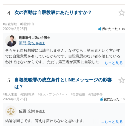
います。
4
次の言動は自殺教唆にあたりますか？
#自殺幇助
#誹謗中傷
2022年2月25日
役にたった
10
刑事事件に強い弁護士
濵門 俊也
弁護士
そもそも自殺教唆には該当しません。なぜなら，第三者という方がす
でに自殺意思を有しているからです。自殺意思のない者を唆している
わけではないからです。 ただ，第三者が実際に自殺した場合，あなた
の言動が自殺幇助に該当し得る可能性はあります。
5
自殺教唆罪の成立条件とLINEメッセージの影響
は？
#殺人未遂
#自殺幇助
#個人・プライベート
#名誉毀損
#誹謗中傷
2024年2月26日
役にたった
5
佐藤 充崇
弁護士
結論は同じです。答えは変わらないと思います。