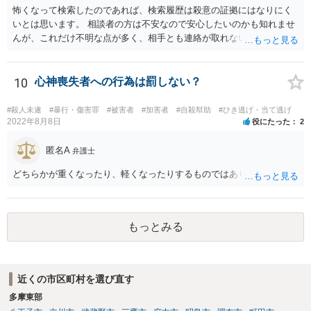
怖くなって検索したのであれば、検索履歴は殺意の証拠にはなりにく
対応でしょう。
いとは思います。 相談者の方は不安なので安心したいのかも知れませ
んが、これだけ不明な点が多く、相手とも連絡が取れないとなると、
多分相談者の方が安心する結論は出せないでしょう。気持ちはお察し
しますが・・・ それでもどうしても気になるようなら、弁護士に予約
取って相談すべきです。 正直、今後こういうことをしないよう気を付
10
心神喪失者への行為は罰しない？
けて、あとは警察が来たり民事訴訟の訴状等が家に届いたらその時考
えるしかないように思います。
#殺人未遂
#暴行・傷害罪
#被害者
#加害者
#自殺幇助
#ひき逃げ・当て逃げ
2022年8月8日
役にたった
2
匿名A
弁護士
どちらかが重くなったり、軽くなったりするものではありません。
もっとみる
近くの市区町村を選び直す
多摩東部