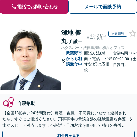
電話でお問い合わせ
メールで面談予約
澤地 響
神奈川県
インタビュ
ーを見る
丸
弁護士
ネクスパート法律事務所 横浜オフィス
武蔵野市
面談方法(対
営業時間：09:
からも相
面・電話・ビデ
00~21:00（土
談受付中
オなど)は応相
日祝日）
談
自殺幇助
【全国13拠点／24時間受付】痴漢・盗撮・不同意わいせつで逮捕され
たら、すぐにご相談ください。刑事事件の示談交渉の経験豊富な弁護
士がスピード対応します！不起訴・早期釈放を目指して粘りの弁護活
動を行います。
料金表を見る