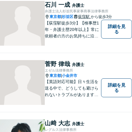
石川 一成
弁護士
弁護士法人杉並民事家事商事法律事務所
東京都
杉並区
荻窪駅
から徒歩3分
|
【荻窪駅徒歩3分】【検事歴1
詳細を見
年・弁護士歴20年以上】常に
る
依頼者の方のお気持ちに沿っ
た事件の解決を目指し、法的
に最善のアドバイスをさせて
頂きます。当所は民事事件全
般を幅広く取り扱っていま
菅野 律哉
弁護士
す。【初回面談無料】どんな
エゼル法律事務所
難件でも全力でお客様のお力
東京都
小金井市
|
になります。
【英語対応可能】日々生活を
詳細を見
送る中で、どうしても避けら
る
れないトラブルがあります。
相談の中で皆様のお話をお聞
きし、法律家がお役に立てる
かどうかを一緒に考えていき
ます。 まずはお気軽にご相談
山﨑 大志
弁護士
ください。
レグルス法律事務所