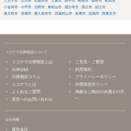
八王子市
立川市
武蔵野市
三鷹市
府中市
昭島市
調布市
町田市
小金井市
小平市
日野市
東村山市
国分寺市
国立市
狛江市
東大和市
清瀬市
東久留米市
武蔵村山市
多摩市
稲城市
西東京市
ココナラ法律相談について
ココナラ法律相談とは
ご意見・ご要望
法律Q&A
利用規約
法律相談コラム
プライバシーポリシー
ココナラとは
外部送信ポリシー
よくあるご質問
掲載をご検討の弁護士の方
へ
運営へのお問い合わせ
会社情報
運営会社