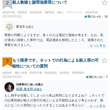
や侮辱には当たらないと考えているが、相手は何らかの理由で公然性
2
殺人教唆と謝罪強要罪について
があると言っているのか」と反省の意を示しつつ、なぜ警察が連絡し
てきたのか尋ねることが考えられます。
#誹謗中傷
#加害者
#自殺幇助
#被害者
#個人・プライベート
#名誉毀損
2022年3月2日
役にたった
12
匿名B
弁護士
警察の判断によりますが、多くの人は電話で連絡が来ます。なお、私
が過去に経験した事件では、電話連絡を無視したところ、逮捕された
事案がありました。
3
もう限界です。ネットでの行為による殺人罪の可
能性についての質問
#加害者
#殺人未遂
#誹謗中傷
#自殺幇助
#加害者
#刑事裁判
2024年4月5日
役にたった
7
刑事事件に強い弁護士
稲葉 進太郎
弁護士
もし相手が自殺してしまったら私は死刑になりますよね？ →ネットで
の記事投稿が殺人の実行行為といえる可能性はあまり考えられず、殺
人になったり死刑になったりすることはあまり考えられないように思