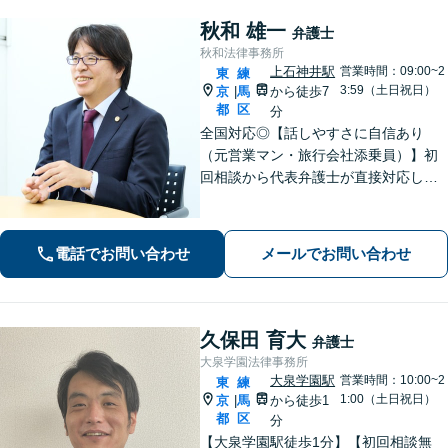
秋和 雄一
弁護士
秋和法律事務所
上石神井駅
営業時間：09:00~2
東
練
3:59（土日祝日）
京
馬
から徒歩7
|
都
区
分
全国対応◎【話しやすさに自信あり
（元営業マン・旅行会社添乗員）】初
回相談から代表弁護士が直接対応し、
相談者さまのお話を丁寧にお聞きいた
します。初回ご相談時に適切な解決方
法の道筋をご案内し、無駄なやりとり
電話でお問い合わせ
メールでお問い合わせ
をしていただくことが無いように配慮
いたします。
久保田 育大
弁護士
大泉学園法律事務所
大泉学園駅
営業時間：10:00~2
東
練
1:00（土日祝日）
京
馬
から徒歩1
|
都
区
分
【大泉学園駅徒歩1分】【初回相談無