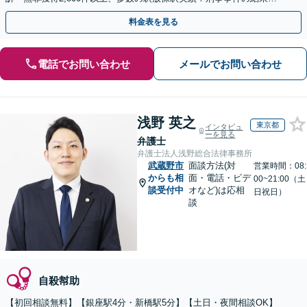
弁護士の腕次第で変わります【初回相談無料】
料金表を見る
電話でお問い合わせ
メールでお問い合わせ
浅野 英之
東京都
インタビュ
ーを見る
弁護士
弁護士法人浅野総合法律事務所
武蔵野市
面談方法(対
営業時間：08:
からも相
面・電話・ビデ
00~21:00（土
談受付中
オなど)は応相
日祝日）
談
自殺幇助
【初回相談無料】【銀座駅4分・新橋駅5分】【土日・夜間相談OK】