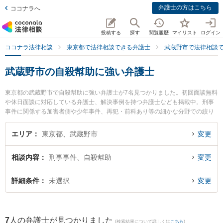
弁護士の方はこちら
ココナラへ
投稿する
探す
閲覧履歴
マイリスト
ログイン
ココナラ法律相談
東京都で法律相談できる弁護士
武蔵野市で法律相談
武蔵野市の自殺幇助に強い弁護士
東京都の武蔵野市で自殺幇助に強い弁護士が7名見つかりました。初回面談無料
や休日面談に対応している弁護士、解決事例を持つ弁護士なども掲載中。刑事
事件に関係する加害者側や少年事件、再犯・前科あり等の細かな分野での絞り
込み検索もでき便利です。特にむさしのきずな法律事務所の舩間 大樹弁護士や
むさしのきずな法律事務所の安孫子 哲教弁護士、武蔵野けやき法律事務所の高
エリア
東京都、武蔵野市
変更
橋 遊生弁護士のプロフィール情報や弁護士費用、強みなどが注目されていま
す。『武蔵野市で土日や夜間に発生した自殺幇助のトラブルを今すぐに弁護士
相談内容
刑事事件、自殺幇助
変更
に相談したい』『自殺幇助のトラブル解決の実績豊富な近くの弁護士を検索し
たい』『初回相談無料で自殺幇助を法律相談できる武蔵野市内の弁護士に相談
予約したい』などでお困りの相談者さんにおすすめです。
詳細条件
未選択
変更
7
人の弁護士が見つかりました
(検索結果について詳しくは
こちら
)