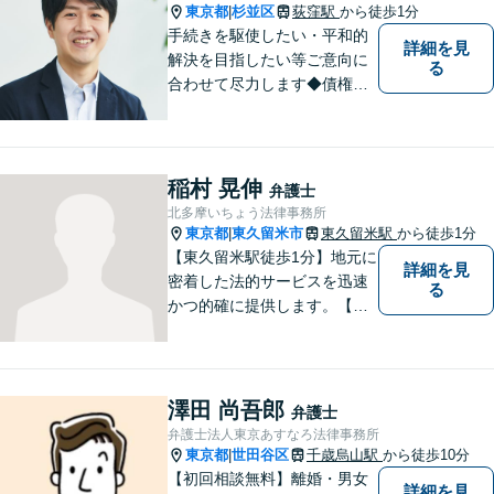
東京都
杉並区
荻窪駅
から徒歩1分
|
手続きを駆使したい・平和的
詳細を見
解決を目指したい等ご意向に
る
合わせて尽力します◆債権回
収：約3,000万円の請負代金を
早期に回収！多業種の豊富な
相談実績あり【建築・内装・
電気工事等】【請負代金、売
稲村 晃伸
弁護士
掛代金】今すぐにお電話くだ
北多摩いちょう法律事務所
さい。
東京都
東久留米市
東久留米駅
から徒歩1分
|
【東久留米駅徒歩1分】地元に
詳細を見
密着した法的サービスを迅速
る
かつ的確に提供します。【当
日／夜間／休日対応可能】法
律トラブルでお悩みの方は、
お気軽にご相談ください。ご
納得のいく解決を目指して、
澤田 尚吾郎
弁護士
全力を尽くします。【法テラ
弁護士法人東京あすなろ法律事務所
ス利用可能】
東京都
世田谷区
千歳烏山駅
から徒歩10分
|
【初回相談無料】離婚・男女
詳細を見