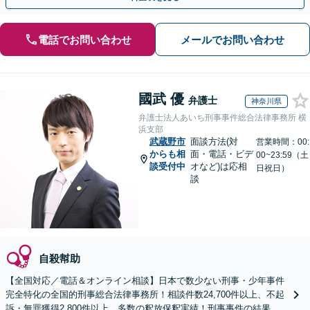
電話でお問い合わせ
メールでお問い合わせ
國武 優
弁護士
神奈川県
弁護士法人あいち刑事事件総合法律事務所 横
浜支部
武蔵野市
面談方法(対
営業時間：00:
からも相
面・電話・ビデ
00~23:59（土
談受付中
オなど)は応相
日祝日）
談
自殺幇助
【全国対応／電話＆オンライン相談】日本で数少ない刑事・少年事件
完全特化の全国的刑事総合法律事務所！相談件数24,700件以上、不起
訴・無罪獲得2,800件以上、多数の釈放保釈実績！刑事事件の結果は