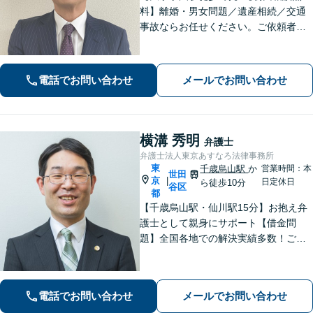
料】離婚・男女問題／遺産相続／交通
事故ならお任せください。ご依頼者様
の気持ちに寄り添い、納得できる解決
を目指します。法テラスの利用OK！出
張対応も可能です。【土日・夜間相談
電話でお問い合わせ
メールでお問い合わせ
◎】
横溝 秀明
弁護士
弁護士法人東京あすなろ法律事務所
東
千歳烏山駅
か
営業時間：本
世田
京
|
日定休日
ら徒歩10分
谷区
都
【千歳烏山駅・仙川駅15分】お抱え弁
護士として親身にサポート【借金問
題】全国各地での解決実績多数！ご相
談は何度でも無料で、迅速かつ的確な
対応で満足度の高い解決を目指します
【相続・遺言】協議・調停・裁判に幅
電話でお問い合わせ
メールでお問い合わせ
広く対応【分割払い対応】【電話相談