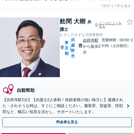
7件中 1-7件を表示
舩間 大樹
弁
インタビューを
見る
護士
むさしのきずな法律事務所
武
吉祥寺駅
営業時間：09:00~2
東
蔵
0:00（土日祝日）
から徒歩2
京
|
野
分
都
市
自殺幇助
【吉祥寺駅2分】【弁護士2人体制！依頼者様の強い味方に】逮捕され
た・されそうな時は、すぐにご相談ください。傷害罪、窃盗罪、性犯
罪など、幅広い知見を活かし、サポートいたします。
料金表を見る