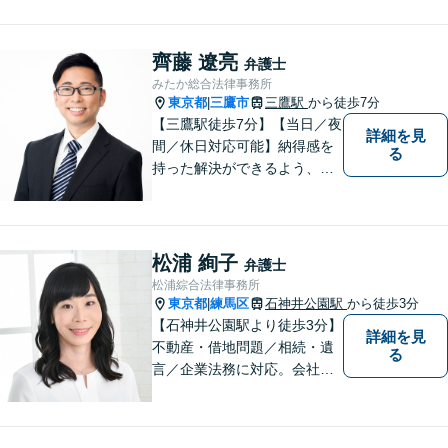
OK】
齊藤 遼亮
弁護士
みたか総合法律事務所
東京都
三鷹市
三鷹駅
から徒歩7分
|
【三鷹駅徒歩7分】【当日／夜
詳細を見
間／休日対応可能】納得感を
る
持った解決ができるよう、問
題解決というゴールだけでな
く過程も重要視してまいりま
す。一つひとつの案件に最大
限の努力を尽くしていきま
松浦 絢子
弁護士
す。【司法書士資格あり】
松浦綜合法律事務所
【宅建士資格あり】【法テラ
東京都
練馬区
石神井公園駅
から徒歩3分
|
ス利用可能】
【石神井公園駅より徒歩3分】
詳細を見
不動産・借地問題／相続・遺
る
言／企業法務に対応。会社員
経験もある女性弁護士による
丁寧な対応に定評があります