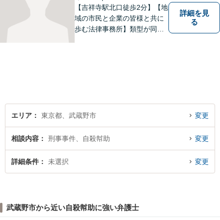
【吉祥寺駅北口徒歩2分】【地
詳細を見
域の市民と企業の皆様と共に
る
歩む法律事務所】類型が同じ
事件であっても事実関係やご
要望は異なるため、お一人お
ひとりに寄り添って問題解決
を図ります。お困りごとがあ
ればお気軽にご相談くださ
い！
エリア
東京都、武蔵野市
変更
相談内容
刑事事件、自殺幇助
変更
詳細条件
未選択
変更
武蔵野市から近い自殺幇助に強い弁護士