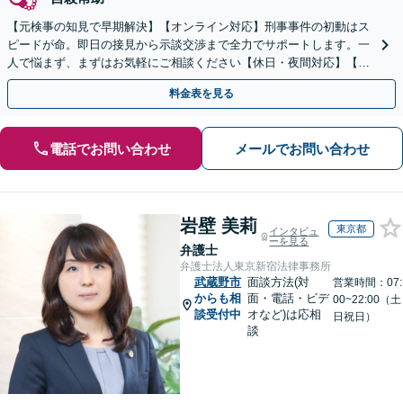
【元検事の知見で早期解決】【オンライン対応】刑事事件の初動はス
ピードが命。即日の接見から示談交渉まで全力でサポートします。一
人で悩まず、まずはお気軽にご相談ください【休日・夜間対応】【英
語・ベトナム語対応可】
料金表を見る
電話でお問い合わせ
メールでお問い合わせ
岩壁 美莉
東京都
インタビュ
ーを見る
弁護士
弁護士法人東京新宿法律事務所
武蔵野市
面談方法(対
営業時間：07:
からも相
面・電話・ビデ
00~22:00（土
談受付中
オなど)は応相
日祝日）
談