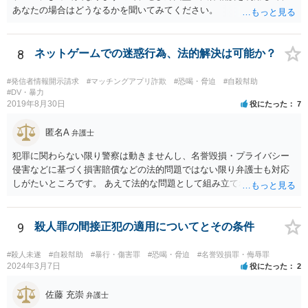
あなたの場合はどうなるかを聞いてみてください。
8
ネットゲームでの迷惑行為、法的解決は可能か？
#発信者情報開示請求
#マッチングアプリ詐欺
#恐喝・脅迫
#自殺幇助
#DV・暴力
2019年8月30日
役にたった
7
匿名A
弁護士
犯罪に関わらない限り警察は動きませんし、名誉毀損・プライバシー
侵害などに基づく損害賠償などの法的問題ではない限り弁護士も対応
しがたいところです。 あえて法的な問題として組み立てれば、迷惑な
画像を送られたことによる精神的苦痛に対して慰謝料を求めることも
考えられますが、発信者情報開示などで加害者の住所氏名を特定する
には最低でも３０万円以上の弁護士費用は必要になってくるかと思い
9
殺人罪の間接正犯の適用についてとその条件
ます。ゲームではなく弁護士に課金しても、さほど面白くないのでは
ないですか。 逆に費用の点からして、加害者が訴訟を考えているとか
#殺人未遂
#自殺幇助
#暴行・傷害罪
#恐喝・脅迫
#名誉毀損罪・侮辱罪
の話も、かなりの高確率でマユツバかなと思います。ゲーム内の結婚
2024年3月7日
役にたった
2
詐欺？とか、そんな依頼を引き受ける弁護士はいるだろうかと。 ただ
し、うっかり「ﾀﾋね」とか書き込むと、自殺教唆罪が成立する可能性
佐藤 充崇
弁護士
がありますので気をつけてください。無視と運営への通報が現実的な