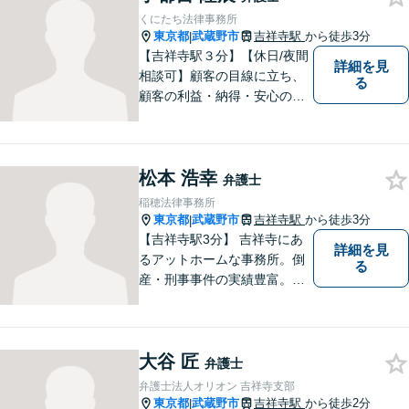
り添い、納得の解決を目指し
くにたち法律事務所
ます。
東京都
武蔵野市
吉祥寺駅
から徒歩3分
|
【吉祥寺駅３分】【休日/夜間
詳細を見
相談可】顧客の目線に立ち、
る
顧客の利益・納得・安心のた
めに法律問題に全力で取り組
みます。お困りの方は、お気
軽にご相談ください。
松本 浩幸
弁護士
稲穂法律事務所
東京都
武蔵野市
吉祥寺駅
から徒歩3分
|
【吉祥寺駅3分】 吉祥寺にあ
詳細を見
るアットホームな事務所。倒
る
産・刑事事件の実績豊富。
【予約制】【休日面談可】
【法テラス利用可】
大谷 匠
弁護士
弁護士法人オリオン 吉祥寺支部
東京都
武蔵野市
吉祥寺駅
から徒歩2分
|