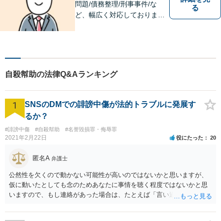
問題/債務整理/刑事事件/な
る
ど、幅広く対応しておりま
す。お困りごとは、すぐにご
相談ください！依頼者さまの
意向を汲み取り、希望を尊重
した弁護活動を行います。
【電話相談可】
自殺幇助の法律Q&Aランキング
1
SNSのDMでの誹謗中傷が法的トラブルに発展す
るか？
#誹謗中傷
#自殺幇助
#名誉毀損罪・侮辱罪
2021年2月22日
役にたった
20
匿名A
弁護士
公然性を欠くので動かない可能性が高いのではないかと思いますが、
仮に動いたとしても念のためあなたに事情を聴く程度ではないかと思
いますので、もし連絡があった場合は、たとえば「言い過ぎた部分が
あり反省しており、相手にも謝ったが、非公開のダイレクトメッセー
ジでのやりとりなので、公然性がないことが明らかなので、名誉毀損