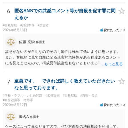
6
匿名SNSでの共感コメント等が自殺を促す罪に問
えるか
#自殺幇助
#誹謗中傷
#加害者
2024年6月18日
役にたった
3
佐藤 充崇
弁護士
故意がないのが自明なのでその可能性は極めて低いように思います。
また、客観的に見て自殺に至る現実的危険性がある程度あるコメント
にも見えませんので、構成要件該当性もないともいえる可能性は高い
と思います。
7
至急です。 できれば詳しく教えていただきたい
なと思っております。
#学校トラブル・いじめ問題
#名誉毀損
#自殺幇助
#恐喝・脅迫
#名誉毀損罪・侮辱罪
2020年8月12日
役にたった
3
匿名A
弁護士
ケースによって異なりますので、ぜひ対面型の法律相談を利用して、