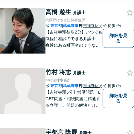
側）、離婚・男女問題 、債権
高橋 遊生
回収、企業法務、刑事事件、
弁護士
インターネットなど
武蔵野けやき法律事務所
東京都
武蔵野市
吉祥寺駅
から徒歩2分
|
【吉祥寺駅徒歩2分】いつでも
詳細を見
気軽に相談のできる弁護士、
る
身近にある町医者のような弁
護士を目指しております。一
人ひとりの納得のいく解決の
ために、一緒に全力で取り組
竹村 将志
みます。お気軽にご相談くだ
弁護士
さい。
中村法律事務所
東京都
武蔵野市
吉祥寺駅
から徒歩7分
|
【吉祥寺駅5分】労働問題・L
詳細を見
GBT問題・相続問題に精通す
る
る弁護士。問題の解決だけで
なく、トラブルを防ぐ予防法
務にも力を入れています。問
題が大きくなる前に、お早め
宇都宮 隆展
にご相談ください！皆様に寄
弁護士