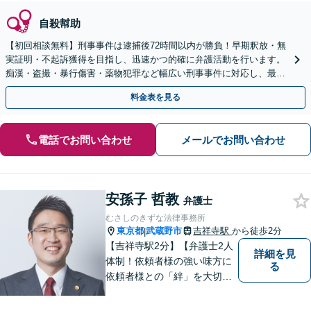
自殺幇助
【初回相談無料】刑事事件は逮捕後72時間以内が勝負！早期釈放・無
実証明・不起訴獲得を目指し、迅速かつ的確に弁護活動を行います。
痴漢・盗撮・暴行傷害・薬物犯罪など幅広い刑事事件に対応し、最善
の解決を目指します【都庁前駅直結】【複数拠点あり】
料金表を見る
電話でお問い合わせ
メールでお問い合わせ
安孫子 哲教
弁護士
むさしのきずな法律事務所
東京都
武蔵野市
吉祥寺駅
から徒歩2分
|
【吉祥寺駅2分】【弁護士2人
詳細を見
体制！依頼者様の強い味方に
る
依頼者様との「絆」を大切
に。相続・遺言、不動産・住
まい、労働・雇用（会社