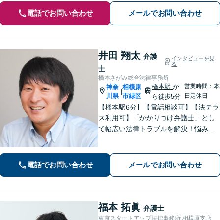
電話でお問い合わせ
メールでお問い合わせ
井田 翔太
弁護
インタビューを見
る
士
橋本さがみ総合法律事務所
橋本駅
か
営業時間：本
神奈
相模原
|
川県
市緑区
日定休日
ら徒歩5分
【橋本駅6分】【電話相談可】【法テラ
ス利用可】「かかりつけ弁護士」とし
て幅広い法律トラブルを解決！悩みに
寄り添いながら、誠実な対応を心がけ
ております「粘り強い交渉とフットワ
ークの軽さが強み」男性・女性弁護士
電話でお問い合わせ
メールでお問い合わせ
が所属し多角的な視点から解決へ尽力
いたします
福本 拓眞
弁護士
東京スタートアップ法律事務所 相模原支店