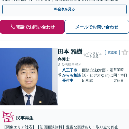
相談ください。
料金表を見る
電話でお問い合わせ
メールでお問い合わせ
田本 雅樹
東京都
インタビュ
ーを見る
弁護士
STO法律事務所
営業時
八王子市
面談方法(対面・電
からも相談
話・ビデオなど)は
間：本日
受付中
応相談
定休日
民事再生
【関東エリア対応】【初回面談無料】豊富な実績あり！取り立て停止