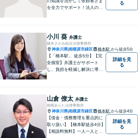
の知識を活かして依頼者さま
る
を全力でサポート！法人のお
客様も、個人のお客様も、ま
ずはざっくばらんにお悩みを
お話ください。ご相談者の話
したいことを整理しながら導
小川 葵
弁護士
き出します。
橋本さがみ総合法律事務所
神奈川県
相模原市緑区
橋本駅
から徒歩5分
|
【「橋本駅」 徒歩5分】【完
詳細を見
全個室】弁護士がサポート
る
し、負担を軽減し解決に導き
ます。 お話をじっくり聞き、
お客様の気持ちを尊重しなが
ら解決策を提案します。 まず
はご相談いただき、今後の進
山倉 僚太
弁護士
め方を一緒に考えましょう。
相模あらた法律事務所
【法テラス利用可】
神奈川県
相模原市緑区
橋本駅
から徒歩4分
|
【借金・債務整理を重点的に
詳細を見
取り扱い】【橋本駅徒歩4分】
る
【相談料無料】一人一人と誠
実に向き合い、ご事情に応じ