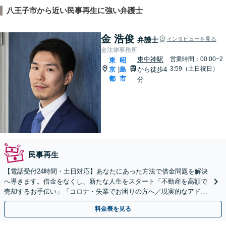
八王子市から近い民事再生に強い弁護士
金 浩俊
弁護士
インタビューを見る
金法律事務所
東中神駅
営業時間：00:00~2
東
昭
3:59（土日祝日）
京
島
から徒歩4
|
都
市
分
民事再生
【電話受付24時間・土日対応】あなたにあった方法で借金問題を解決
へ導きます。借金をなくし、新たな人生をスタート「不動産を高額で
売却するお手伝い」「コロナ・失業でお困りの方へ／現実的なアドバ
イスだけでなく精神的なご負担を軽減」【完全個室】
料金表を見る