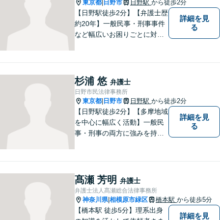
る損害賠償、企業や飲食店の
東京都
日野市
日野駅
から徒歩2分
|
風評被害対策など」
【日野駅徒歩2分】【弁護士歴
詳細を見
約20年】一般民事・刑事事件
る
など幅広いお困りごとに対応
可能。建築紛争や原発事故な
どの複雑な問題にも積極的に
取り組んでおります。一つひ
とつの問題に真剣に向き合
杉浦 悠
弁護士
い、最善の解決を目指しま
日野市民法律事務所
す。
東京都
日野市
日野駅
から徒歩2分
|
【日野駅徒歩2分】【多摩地域
詳細を見
を中心に幅広く活動】一般民
る
事・刑事の両方に強みを持つ
弁護士。依頼者様1人1人に寄
り添って、最適な道へと導き
ます。法律問題は身近なもの
です。まずはお気軽にご相談
髙瀬 芳明
弁護士
ください。【子連れ相談OK】
弁護士法人髙瀬総合法律事務所
神奈川県
相模原市緑区
橋本駅
から徒歩5分
|
【橋本駅 徒歩5分】理系出身
詳細を見