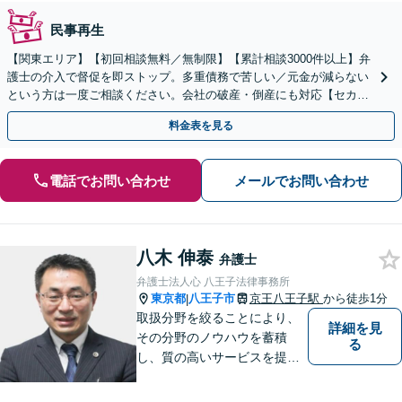
民事再生
【関東エリア】【初回相談無料／無制限】【累計相談3000件以上】弁
護士の介入で督促を即ストップ。多重債務で苦しい／元金が減らない
という方は一度ご相談ください。会社の破産・倒産にも対応【セカン
ドオピニオン可】【分割払い・後払い可】
料金表を見る
電話でお問い合わせ
メールでお問い合わせ
八木 伸泰
弁護士
弁護士法人心 八王子法律事務所
東京都
八王子市
京王八王子駅
から徒歩1分
|
取扱分野を絞ることにより、
詳細を見
その分野のノウハウを蓄積
る
し、質の高いサービスを提供
できるよう努めております。
全力でサポートさせていただ