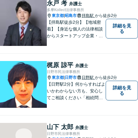
永戸 考
弁護士
多摩Kollect法律事務所
東京都
昭島市
拝島駅
から徒歩2分
|
【拝島駅徒歩2分】【地域密
詳細を見
着】【身近な個人の法律相談
る
からスタートアップ企業・中
小企業の法務全般に強み】
【英語対応可能】経営者視点
に立った実践的な法的アドバ
イスをご提供します。
梶原 諒平
弁護士
日野市民法律事務所
東京都
日野市
日野駅
から徒歩2分
|
【日野駅2分】何からすればよ
詳細を見
いかわからない方も、安心し
る
てご相談ください「相続問
題：不動産相続、株式の相
続、遺留分侵害額請求、遺言
書作成など」「インターネッ
ト：誹謗中傷の削除、発信者
山下 太郎
弁護士
情報開示請求、名誉毀損によ
日野市民法律事務所