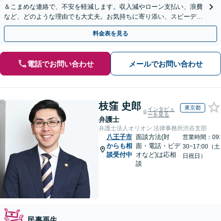
＆こまめな連絡で、不安を軽減します。収入減やローン支払い、浪費
など、どのような理由でも大丈夫。お気持ちに寄り添い、スピーディ
ーな解決を目指します【法テラス利用＆休日・夜間面談可】
料金表を見る
電話でお問い合わせ
メールでお問い合わせ
枝窪 史郎
東京都
インタビュ
ーを見る
弁護士
弁護士法人オリオン 法律事務所渋谷支部
八王子市
面談方法(対
営業時間：09:
からも相
面・電話・ビデ
30~17:00（土
談受付中
オなど)は応相
日祝日）
談
民事再生