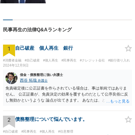
た親身な対応を心掛けていま
す。【平日夜間・土日祝日面
談可能(事前予約制)】
民事再生の法律Q&Aランキング
1
自己破産 個人再生 銀行
#消費者金融
#自己破産
#個人再生
#民事再生
#クレジット会社
#銀行借り入れ
2024年12月9日
借金・債務整理に強い弁護士
西谷 拓哉
弁護士
免責確定後に公正証書を作らされている場合は、事は単純ではありま
せん。 公正証書が、免責決定の効果を覆すものだとして公序良俗に反
し無効かというような 論点が出てきます。 あなたは、どこかできちん
と一度、法律相談や、前回の弁護士の事件処理について相談する機会
を設けてもらう必要が高いと思います。 ネットで広告を出しているよ
うな法律事務所だと、またまずい処理をする法律事務所に相談してし
2
債務整理について悩んでいます。
まう恐れがあるので まずは、下記のURLを参考に、弁護士会が設置・
開催している、債務整理等の相談を受けて今回の一連の流れを踏まえ
#自己破産
#民事再生
#個人再生
#任意整理