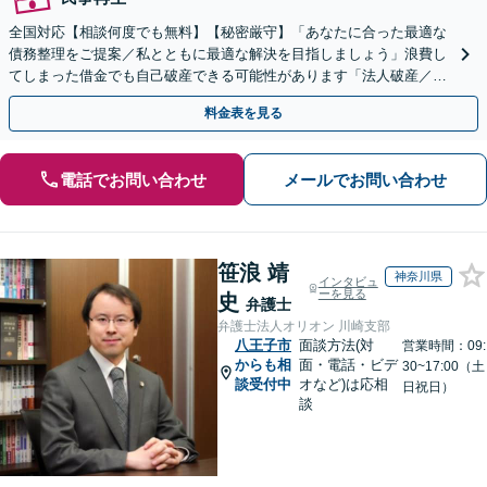
全国対応【相談何度でも無料】【秘密厳守】「あなたに合った最適な
債務整理をご提案／私とともに最適な解決を目指しましょう」浪費し
てしまった借金でも自己破産できる可能性があります「法人破産／コ
ロナ不況・物価高騰に苦しむ企業さまを救済」
料金表を見る
電話でお問い合わせ
メールでお問い合わせ
笹浪 靖
神奈川県
インタビュ
ーを見る
史
弁護士
弁護士法人オリオン 川崎支部
八王子市
面談方法(対
営業時間：09:
からも相
面・電話・ビデ
30~17:00（土
談受付中
オなど)は応相
日祝日）
談