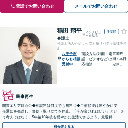
電話でお問い合わせ
メールでお問い合わせ
稲田 翔平
千葉県
インタビュ
ーを見る
弁護士
弁護士法人やがしら 支所柏リバティ法律事務
所
営業時
八王子市
面談方法(対面・電
からも相談
話・ビデオなど)は
間：本日
受付中
応相談
定休日
民事再生
関東エリア対応◇◆相談料は何度でも無料◇◆ご依頼後は速やかに受
任通知を発送し、督促・取り立てを停止。「今が良ければいい」とい
う考えではなく、5年後10年後も穏やかに生活できるよう、最適解を
ご提案。借金問題は一人で抱え込まずご相談ください。
料金表を見る