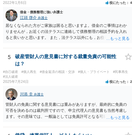
2022年1月6日
役にたった
4
借金・債務整理に強い弁護士
江頭 啓介
弁護士
居なくなられた方がご家族は困ると思いますよ。借金のご事情はわか
りませんが，お近くの法テラスに連絡して債務整理の相談予約を入れ
ると良いかと思います。 また，法テラス以外にも，お住いの都道府県
弁護士会でも相談窓口があると思いますので，インターネットで検索
してみてください。
5
破産管財人の意見書に対する裁量免責の可能性
は？
#自己破産
#個人再生
#借金返済の相談・交渉
#個人・プライベート
#民事再生
#法人破産
2025年7月24日
役にたった
2
川添 圭
弁護士
管財人の免責に関する意見書には重みがありますが、最終的に免責の
可否を決めるのは裁判所ですので、申立代理人の意見書も当然考慮し
ます。その意味では、一般論としては免責許可となる可能性が全くな
いとはいえないでしょう。ただ、本件で裁量免責の可能性がどの程度
あるのかといった個別事案の問題については、詳しい情報がないため
回答できません。最も事情をよく知っているのは申立代理人だと思い