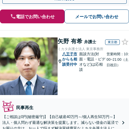
電話でお問い合わせ
メールでお問い合わせ
矢野 有希
弁護士
東京都
ミカタ弁護士法人 東京事務所
八王子市
面談方法(対
営業時間：10:
からも相
面・電話・ビデ
00~21:00（土
談受付中
オなど)は応相
日祝日）
談
民事再生
【ご相談は0円(秘密厳守)】【自己破産40万円～/個人再生50万円～】
法人・個人問わず最適な解決策を提案します。減らない借金の返済で
お困りの方は、お一人で悩まず解決実績豊富なミカタ弁護士法人にご