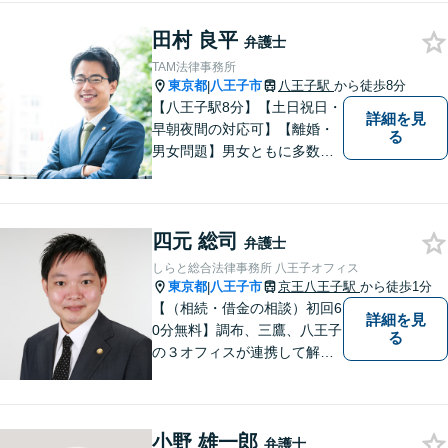
きますので、お困りの際はご
田村 良平
相談ください。
弁護士
TAM法律事務所
東京都
八王子市
八王子駅
から徒歩8分
|
【八王子駅8分】【土日祝日・
詳細を見
早朝夜間の対応可】【離婚・
る
男女問題】男女ともに多数実
績アリ。親権、財産分与～養
育費まで幅広く対応【交通事
故】【相続】もお任せくださ
四元 総司
い。
弁護士
しらと総合法律事務所 八王子オフィス
東京都
八王子市
京王八王子駅
から徒歩1分
|
【（相続・借金の相談）初回6
詳細を見
0分無料】調布、三鷹、八王子
る
の３オフィスが連携して解決
／相続／借金／不動産／離婚
／家族信託／事業承継／廃業
支援（会社清算）／中小企業
小野 雄一郎
法務／債権回収
弁護士