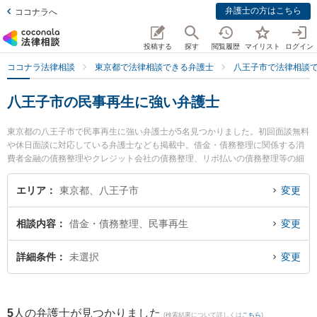
弁護士の方はこちら
ココナラへ
投稿する
探す
閲覧履歴
マイリスト
ログイン
ココナラ法律相談
東京都で法律相談できる弁護士
八王子市で法律相談
八王子市の民事再生に強い弁護士
東京都の八王子市で民事再生に強い弁護士が5名見つかりました。初回面談無料
や休日面談に対応している弁護士なども掲載中。借金・債務整理に関係する消
費者金融の債務整理やクレジット会社の債務整理、リボ払いの債務整理等の細
かな分野での絞り込み検索もでき便利です。特に東京スタートアップ法律事務
所 八王子支店の中嶋 涼弁護士や弁護士法人心 八王子法律事務所の八木 伸泰弁
エリア
東京都、八王子市
変更
護士、TAM法律事務所の田村 良平弁護士のプロフィール情報や弁護士費用、強
みなどが注目されています。『八王子市で土日や夜間に発生した民事再生のト
相談内容
借金・債務整理、民事再生
変更
ラブルを今すぐに弁護士に相談したい』『民事再生のトラブル解決の実績豊富
な近くの弁護士を検索したい』『初回相談無料で民事再生を法律相談できる八
王子市内の弁護士に相談予約したい』などでお困りの相談者さんにおすすめで
詳細条件
未選択
変更
す。
5
人の弁護士が見つかりました
(検索結果について詳しくは
こちら
)