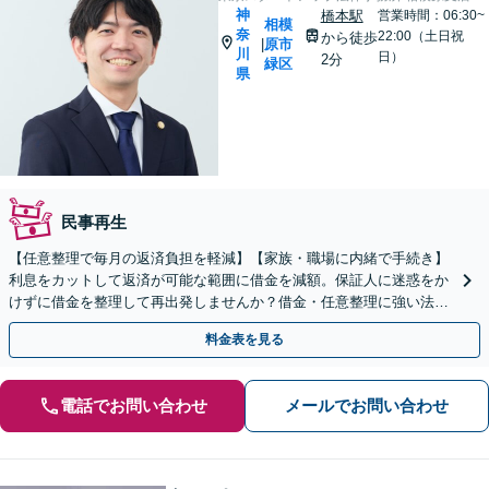
神
橋本駅
営業時間：06:30~
相模
奈
22:00（土日祝
から徒歩
原市
|
川
日）
2分
緑区
県
民事再生
【任意整理で毎月の返済負担を軽減】【家族・職場に内緒で手続き】
利息をカットして返済が可能な範囲に借金を減額。保証人に迷惑をか
けずに借金を整理して再出発しませんか？借金・任意整理に強い法律
事務所【実績5,000件以上】【財産を残して借金整理】
料金表を見る
電話でお問い合わせ
メールでお問い合わせ