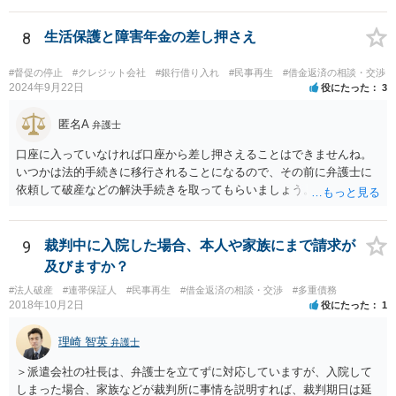
クリアできるか（具体的には負債総額の過半数を占める債権者がいる
かどうか、債権者が力を合わせて不同意に持っていく可能性がないか
8
生活保護と障害年金の差し押さえ
どうか）が問題でしょう。公開の相談では詳しい事情がわかりません
ので、弁護士へ直接相談した方がよいと思います。
#督促の停止
#クレジット会社
#銀行借り入れ
#民事再生
#借金返済の相談・交渉
2024年9月22日
役にたった
3
匿名A
弁護士
口座に入っていなければ口座から差し押さえることはできませんね。
いつかは法的手続きに移行されることになるので、その前に弁護士に
依頼して破産などの解決手続きを取ってもらいましょう。
9
裁判中に入院した場合、本人や家族にまで請求が
及びますか？
#法人破産
#連帯保証人
#民事再生
#借金返済の相談・交渉
#多重債務
2018年10月2日
役にたった
1
理崎 智英
弁護士
＞派遣会社の社長は、弁護士を立てずに対応していますが、入院して
しまった場合、家族などが裁判所に事情を説明すれば、裁判期日は延