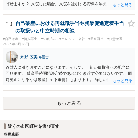
ばせますか？ 入院した場合、入院を証明する資料を添えて、裁判所に
対して期日変更の上申をすれば良いと思います。 ＞口がきけず、字も
書けない、意識が無い場合など、弁護士ではなく家族などの代理人が
裁判延期を申請できますか？ ご家族であっても訴訟代理権はありませ
10
自己破産における再就職手当や就業促進定着手当
んので、ご本人に代わって裁判延期の申請することは出来ません。た
の取扱いと申立時期の相談
だ、事実上、裁判所に対して事情を説明すれば、裁判手続は中止され
#自己破産
#個人再生
#リボ払い
#クレジット会社
#民事再生
#任意整理
ると思います。 ＞本人が出廷できないことを理由に、財産の差し押さ
2026年3月18日
えなどされることはございますでしょうか？ ご本人の状態が回復する
までの間は裁判が中止されるでしょうから、そのような心配はないと
永野 広美
弁護士
思います。
管財人に引き渡すことになります。そして、一部が債権者への配当に
回ります。 破産手続開始決定後であれば引き渡す必要はないです。 同
時廃止になるかは破産に至る事情にもよります。 詳しい話はお問い合
わせください。
もっとみる
近くの市区町村を選び直す
多摩東部