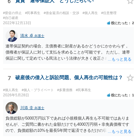
6
賃貸 連帯保証人 どうしたらいい
ますので、申立代理人から見通しを聞き、あとは代理人を信じましょ
う。
#督促の停止
#民事再生
#借金返済の相談・交渉
#個人再生
#任意整理
#自己破産
2022年12月13日
役にたった
2
清水 卓
弁護士
連帯保証契約の場合、主債務者に財産があるかどうかにかかわらず，
債権者が保証人に対して支払を求めることが可能です。 ただし、連帯
保証に関して定めている民法という法律が大きく改正され、2020年4月
1日から、保証に関する民法のルールが大きく変わっています。 あな
たが連帯保証人になった時期は、この民法改正後の可能性がありま
す。 そのため、連帯保証人になった際に締結した（署名や捺印をし
7
破産後の借入と訴訟問題、個人再生の可能性は？
た）契約書がお手もとにある場合には、その契約書を持参の上、お住
まいの地域の弁護士に直接相談し、適切なアドバイスを受けてみるこ
#個人再生
#個人・プライベート
#多重債務
#民事再生
とをご検討下さい（改正民法が適用される事案の場合、参考のパンフ
2026年5月28日
役にたった
1
レットに記載されているように、極度額（上限額）の定めのない個人
の根保証契約にあたり、無効となる可能性もあります）。 なお、手
川添 圭
弁護士
もとに契約書がない場合には、相手の弁護士に、あなたが連帯保証人
負債総額が5000万円以下であれば小規模個人再生も不可能ではありま
と記載されている契約書のコピーの提供を求めてみましょう。 （参
せんが、ご質問に書かれた金額だけでも4000万円弱＋非免責債権です
考）民法改正のパンフレット（保証乃ルール）法務省 https://www.moj.
ので、負債総額の10%を最長5年間で返済できるだけの収入があるのか
go.jp/content/001254262.pdf
どうか、そして（小規模個人再生なので）債権者の書面決議の要件を