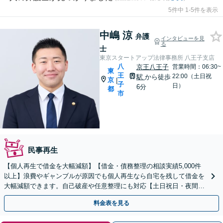
5件中 1-5件を表示
中嶋 涼
弁護
インタビューを見
る
士
東京スタートアップ法律事務所 八王子支店
八
京王八王子
営業時間：06:30~
東
王
22:00（土日祝
駅
から徒歩
京
|
子
日）
6分
都
市
民事再生
【個人再生で借金を大幅減額】【借金・債務整理の相談実績5,000件
以上】浪費やギャンブルが原因でも個人再生なら自宅を残して借金を
大幅減額できます。自己破産や任意整理にも対応【土日祝日・夜間も
相談受付】【費用の分割払い可】初回相談料は0円
料金表を見る