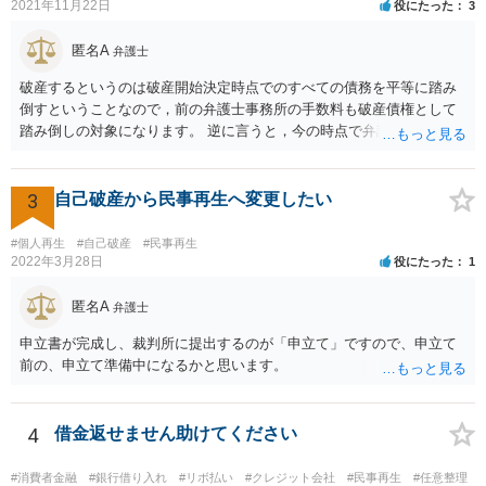
て相談されることをお勧め致します。 https://www.horitsu-sodan.jp/so
2021年11月22日
役にたった
3
udan/syakkin.html
匿名A
弁護士
破産するというのは破産開始決定時点でのすべての債務を平等に踏み
倒すということなので，前の弁護士事務所の手数料も破産債権として
踏み倒しの対象になります。 逆に言うと，今の時点で弁護士手数料を
払うと「偏頗弁済（不公平な弁済）」として破産手続きの中で問題に
なるので，方針が決まるまでは支払わない方がいいでしょう。 費用は
法テラスを利用できるなら分割払いができるはずですが，収入や資力
3
自己破産から民事再生へ変更したい
が一定以上だと利用できません。 また，破産にあたって破産管財人と
いうのが付く管財事件になる可能性もありますので，その場合は予納
#個人再生
#自己破産
#民事再生
金という管財人に係る費用（20万円が目安）を別途裁判所に払い込む
2022年3月28日
役にたった
1
必要がありますが，予納金は法テラスが立て替えてくれないので，自
分で用立てる必要があります。
匿名A
弁護士
申立書が完成し、裁判所に提出するのが「申立て」ですので、申立て
前の、申立て準備中になるかと思います。
4
借金返せません助けてください
#消費者金融
#銀行借り入れ
#リボ払い
#クレジット会社
#民事再生
#任意整理