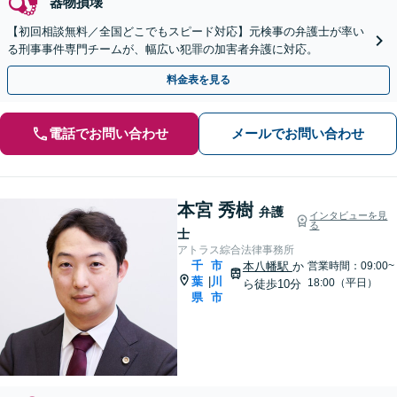
器物損壊
【初回相談無料／全国どこでもスピード対応】元検事の弁護士が率い
る刑事事件専門チームが、幅広い犯罪の加害者弁護に対応。
料金表を見る
電話でお問い合わせ
メールでお問い合わせ
本宮 秀樹
弁護
インタビューを見
る
士
アトラス綜合法律事務所
千
市
本八幡駅
か
営業時間：09:00~
葉
川
|
18:00（平日）
ら徒歩10分
県
市