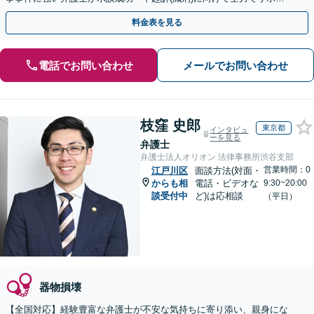
トします。【加害者側の相談専門】
料金表を見る
電話でお問い合わせ
メールでお問い合わせ
枝窪 史郎
東京都
インタビュ
ーを見る
弁護士
弁護士法人オリオン 法律事務所渋谷支部
営業時間：0
江戸川区
面談方法(対面・
からも相
電話・ビデオな
9:30~20:00
談受付中
ど)は応相談
（平日）
器物損壊
【全国対応】経験豊富な弁護士が不安な気持ちに寄り添い、親身にな