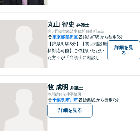
決策を一緒に考えていきたい
と思い仕事をしております。
離婚・男女問題／刑事事件／
借金・債務整理／相続などの
丸山 智史
弁護士
幅広い分野に対応可能。お気
虎ノ門法律経済事務所 錦糸町支店
軽にご相談ください。
東京都
墨田区
錦糸町駅
から徒歩5分
|
【錦糸町駅5分】【初回相談無
詳細を見
料対応可能】ご依頼いただい
る
た方々が「弁護士に相談して
よかった」とご満足いただけ
るよう、日々の精進を重ねな
がら、法律問題に真摯に向き
合います。お金にまつわるト
牧 成明
弁護士
ラブルや終活に関するお悩み
市川妙典法律事務所
もお気軽にご相談ください。
千葉県
市川市
妙典駅
から徒歩7分
|
詳細を見る