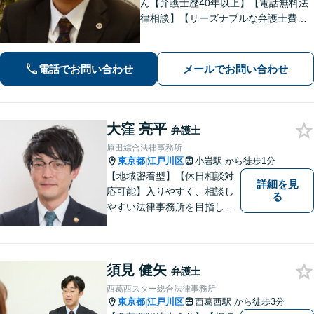
ん【弁護士歴40年以上】【電話無料法
律相談】【リーズナブルな弁護士費
用】【JR小岩駅徒歩12分・駐車場完
備】地元下町を知り尽くし、地域に密
着した業務を展開。実績・経験豊富な
電話でお問い合わせ
メールでお問い合わせ
弁護士の確かな見解と事件処理。
大窪 亮平
弁護士
原田綜合法律事務所
東京都
江戸川区
小岩駅
から徒歩1分
|
【地域密着型】【休日相談対
詳細を見
応可能】入りやすく、相談し
る
やすい法律事務所を目指して
います。離婚・男女問題／ 借
金・債務整理／交通事故／犯
罪・刑事事件など多数の分野
須見 健矢
に対応可能。是非一度お気軽
弁護士
にご相談ください。
西葛西スター総合法律事務所
東京都
江戸川区
西葛西駅
から徒歩3分
|