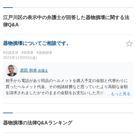
江戸川区の表示中の弁護士が回答した器物損壊に関する法
律Q&A
器物損壊についてご相談です。
#示談交渉
#加害者
#器物損壊
2021年12月03日(金)
原田 和幸
弁護士
相手から電話があり同品のヘルメットを購入予定の金額と代替わりに
買ったヘルメット代金、その他諸経費など思っていたより高額な金額
を請求されましたがそのままの金額をお支払いした方がよいよでしょ
うか？ 示談ができれば、刑事事件において、相談者に有利な事情にな
りますので、できれば示談したいですね。 ただ、どうしても納得でき
ない金額なのであれば、減額交渉もありうると思います。
器物損壊の法律Q&Aランキング