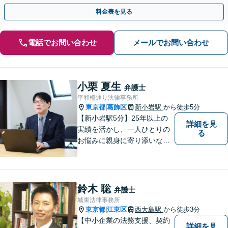
刑事事件は時間との勝負です。すぐにご連絡ください。
料金表を見る
電話でお問い合わせ
メールでお問い合わせ
小栗 夏生
弁護士
平和橋通り法律事務所
東京都
葛飾区
新小岩駅
から徒歩5分
|
【新小岩駅5分】25年以上の
詳細を見
実績を活かし、一人ひとりの
る
お悩みに親身に寄り添いなが
ら、納得できる解決を全力で
目指します。法律問題の解決
だけでなく、その先の暮らし
や未来を見据えたサポートを
鈴木 聡
弁護士
大切にしています。【休日や
城東法律事務所
夜間相談も柔軟に対応】【WE
東京都
江東区
西大島駅
から徒歩3分
|
B相談可】
【中小企業の法務支援、契約
詳細を見