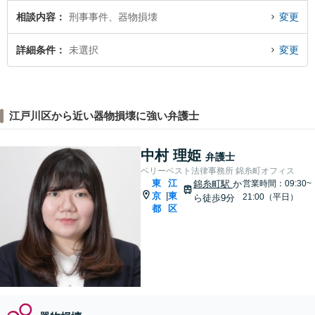
相談内容
刑事事件、器物損壊
変更
詳細条件
未選択
変更
江戸川区から近い器物損壊に強い弁護士
中村 理姫
弁護士
ベリーベスト法律事務所 錦糸町オフィス
東
江
錦糸町駅
か
営業時間：09:30~
京
東
|
21:00（平日）
ら徒歩9分
都
区