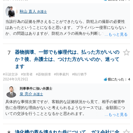
秋山 直人
弁護士
当該行為の証拠を押さえることができたなら、防犯上の撮影の必要性
はあったということになると思います。 プライバシー侵害にならない
か、の問題はありますが、防犯カメラの画角から判断して、隣人のプ
ライバシーを侵害するものとはいえないように思います。 よって、
「盗撮」という指摘はあたらないのではないか、と思います。
7
器物損壊、一部でも修理代は、払った方がいいの
か？後、弁護士は、つけた方がいいのか、迷って
ます
#示談交渉
#加害者
#器物損壊
#刑事裁判
#執行猶予
2024年3月29日
役にたった
4
刑事事件に強い弁護士
泉 亮介
弁護士
具体的な事情次第ですが、客観的な証拠状況から見て、相手の被害申
告に合理的な理由がないと考えられるようなケースでは、金額面につ
いての交渉を行うこととなるかと思われます。
8
浄化槽の蓋を壊された件について、ガス会社に全