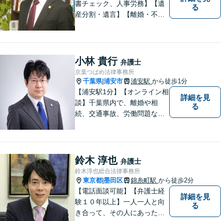
書チェック、人事労務】【遺
る
産分割・遺言】【離婚・不倫
慰謝料】【江東区で14年目の
弁護士】【Zoom相談可】【弁
護士が全て対応】【無料相談
分野あり】民間企業出身の弁
小林 貴行
弁護士
護士が、経営者・ビジネスパ
京葉つばめ法律事務所
ーソンの悩みに「速く・適切
千葉県
浦安市
浦安駅
から徒歩1分
|
に」対応。
【浦安駅1分】【オンライン相
詳細を見
談】千葉県内で、離婚や相
る
続、交通事故、労働問題な
ど、個人の方が直面する法律
トラブルに幅広く取り組んで
きました。「相談してよかっ
た」と思っていただけるよ
鈴木 淳也
弁護士
う、誠実に対応いたします。
鈴木淳也総合法律事務所
【相談しやすい法律事務所】
東京都
墨田区
錦糸町駅
から徒歩2分
|
【電話面談可能】【弁護士経
詳細を見
験１０年以上】一人一人と向
る
き合って、その人にあった解