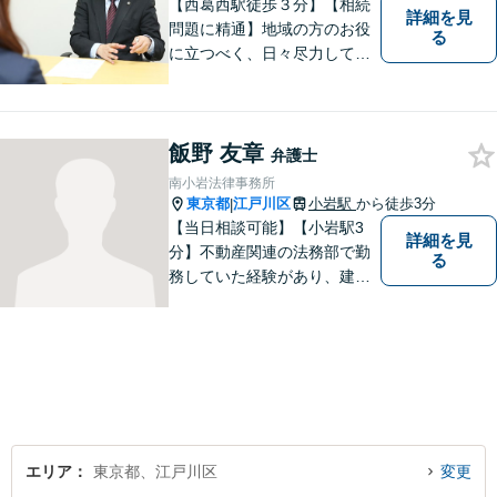
【西葛西駅徒歩３分】【相続
詳細を見
問題に精通】地域の方のお役
る
に立つべく、日々尽力してお
ります。勝ち負けではなく、
「その人にとってより良い解
決」を目指します。法律問題
飯野 友章
でお困りの方は、お一人で抱
弁護士
え込むことなく、お気軽にご
南小岩法律事務所
相談ください。
東京都
江戸川区
小岩駅
から徒歩3分
|
【当日相談可能】【小岩駅3
詳細を見
分】不動産関連の法務部で勤
る
務していた経験があり、建築
やリフォームに開ける瑕疵ト
ラブル、労働問題の対応経験
が多数あります。ご依頼者様
と一緒に考え、最適な解決策
をご提案いたします。 どんな
ことでもお気軽にご相談くだ
さい。
エリア
東京都、江戸川区
変更