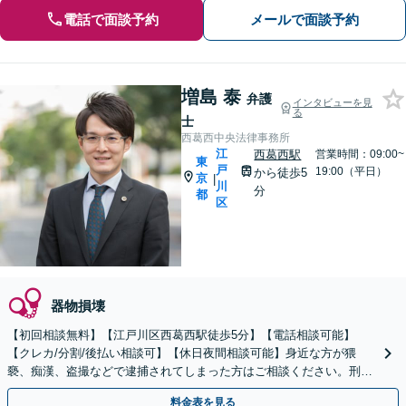
電話で面談予約
メールで面談予約
増島 泰
弁護
インタビューを見
る
士
西葛西中央法律事務所
江
西葛西駅
営業時間：09:00~
東
戸
19:00（平日）
から徒歩5
京
|
川
分
都
区
器物損壊
【初回相談無料】【江戸川区西葛西駅徒歩5分】【電話相談可能】
【クレカ/分割/後払い相談可】【休日夜間相談可能】身近な方が猥
褻、痴漢、盗撮などで逮捕されてしまった方はご相談ください。刑事
事件は早く動くことが重要です。まずはお電話ください。
料金表を見る