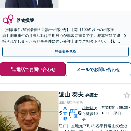
器物損壊
【刑事事件/加害者側の弁護士相談0円】【毎月100名以上の相談実
績】刑事事件の弁護活動は早期対応が非常に重要です。犯罪容疑で逮
捕されてしまったら刑事事件に強い弁護士までご相談下さい。【初回
相談０円(電話)】【加害者側の相談専門】
料金表を見る
電話でお問い合わせ
メールでお問い合わせ
遠山 泰夫
弁護士
遠山法律事務所
小岩駅
か
営業時間：09:30~
東
江戸
18:30（平日）
京
ら徒歩10
|
川区
都
分
江戸川区地元下町の名奉行遠山の金さ