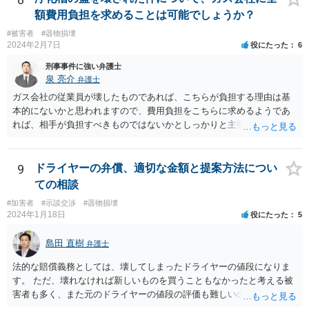
額費用負担を求めることは可能でしょうか？
#被害者
#器物損壊
2024年2月7日
役にたった
6
刑事事件に強い弁護士
泉 亮介
弁護士
ガス会社の従業員が壊したものであれば、こちらが負担する理由は基
本的にないかと思われますので、費用負担をこちらに求めるようであ
れば、相手が負担すべきものではないかとしっかりと主張されて良い
かと思われます。
9
ドライヤーの弁償、適切な金額と提案方法につい
ての相談
#加害者
#示談交渉
#器物損壊
2024年1月18日
役にたった
5
島田 直樹
弁護士
法的な賠償義務としては、壊してしまったドライヤーの値段になりま
す。 ただ、壊れなければ新しいものを買うこともなかったと考える被
害者も多く、また元のドライヤーの値段の評価も難しいので、今後の
関係性も踏まえて、賠償額を決めることもお考え下さい。 例 新し