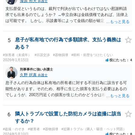
漆原 照大
弁護士
支払督促というものは、裁判で判決が出ているわけではない慰謝料請
求でも出来るのでしょうか？ →申立自体は金銭債権であれば、法律上
は可能です。 しかし、示談書等によって金銭の額が確定していない損
害賠償請求は却下される可能性が高いです。 そのため、いずれ訴訟を
見据えた検討になるかと存じます。 相手の職場に内容証明郵便を送る
のは何か罪に問われますか？ →会社は事件とは関係がないので最悪名
5
息子が私有地での行為で多額請求、支払う義務は
誉棄損に問われる可能性があります。住所等が不明であったり、どう
ある？
しても送達ができない場合に限り、相手方の承諾をとった上で送付す
#加害者（未成年）
#示談交渉
#器物損壊
#前科・前歴をつけたくない
ることは可能であると思います。 なお、旧姓を併記すること自体は問
2026年1月15日
役にたった
4
題ありません。 参考条文 民事訴訟法 第三百八十五条 支払督促の申
立てが第三百八十二条若しくは第三百八十三条の規定に違反すると
刑事事件に強い弁護士
き、又は申立ての趣旨から請求に理由がないことが明らかなときは、
久野 択真
弁護士
その申立てを却下しなければならない。請求の一部につき支払督促を
息子さんの行為自体は私有地の所有者に対する不法行為に該当する可
発することができない場合におけるその一部についても、同様とす
能性があります。そのため、相手に生じた損害を支払う必要はあるの
る。
でしょうが、200万円近くの損害が生じたのかどうかは相手の方で立証
する必要があります。 どのように対応すべきかは、そのメールをプリ
ントアウトして、お近くの弁護士に一度相談してみるのが良いと思い
ます。 ご参考までに。
6
隣人トラブルで設置した防犯カメラは盗撮に該当
するか？
#盗撮・のぞき
#被害者
#器物損壊
#近隣トラブル（隣人・騒音・ペット問題）
2024年5月10日
役にたった
8