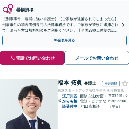
器物損壊
【刑事事件・逮捕に強い弁護士】【ご家族が逮捕されてしまったら】
刑事事件の加害者側専門の法律事務所です。ご家族が警察に逮捕され
てしまった方は無料相談をご利用ください。【全国29拠点体制の広域
対応】【弁護士待機中/当日中の電話相談可(予約制)】
料金表を見る
電話でお問い合わせ
メールでお問い合わせ
福本 拓眞
弁護士
神奈川県
東京スタートアップ法律事務所 相模原支店
営業時間：0
江戸川区
面談方法(対面・
からも相
電話・ビデオな
6:30~22:00
談受付中
ど)は応相談
（平日）