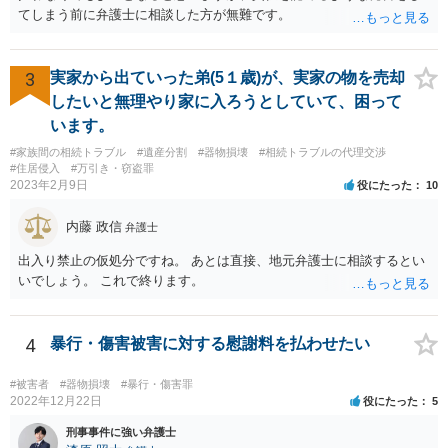
てしまう前に弁護士に相談した方が無難です。
3
実家から出ていった弟(5１歳)が、実家の物を売却
したいと無理やり家に入ろうとしていて、困って
います。
#家族間の相続トラブル
#遺産分割
#器物損壊
#相続トラブルの代理交渉
#住居侵入
#万引き・窃盗罪
2023年2月9日
役にたった
10
内藤 政信
弁護士
出入り禁止の仮処分ですね。 あとは直接、地元弁護士に相談するとい
いでしょう。 これで終ります。
4
暴行・傷害被害に対する慰謝料を払わせたい
#被害者
#器物損壊
#暴行・傷害罪
2022年12月22日
役にたった
5
刑事事件に強い弁護士