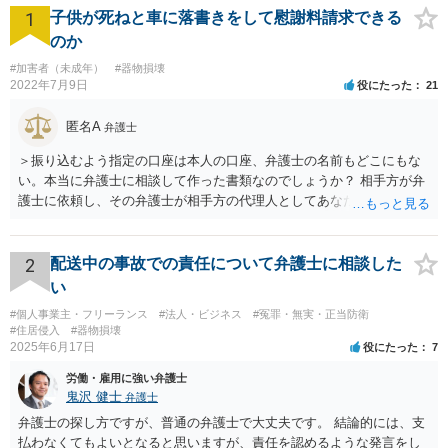
1
子供が死ねと車に落書きをして慰謝料請求できる
のか
#加害者（未成年）
#器物損壊
2022年7月9日
役にたった
21
匿名A
弁護士
＞振り込むよう指定の口座は本人の口座、弁護士の名前もどこにもな
い。本当に弁護士に相談して作った書類なのでしょうか？ 相手方が弁
護士に依頼し、その弁護士が相手方の代理人としてあなたと交渉し、
示談書を作成したということであれば、弁護士名義への振り込みもあ
るかと思いますが、「弁護士に相談して作成」しただけであれば、弁
護士の名前は出てきません。 ＞慰謝料（死ねと書かれ精神的苦痛生活
2
配送中の事故での責任について弁護士に相談した
に支障をきたした） ＞車の修理代 ＞監視カメラ代 のうち、修理代の
い
支払いは必要ですが、監視カメラ代は通常認められません。慰謝料は
#個人事業主・フリーランス
#法人・ビジネス
#冤罪・無実・正当防衛
いくら請求されているのでしょうか？
#住居侵入
#器物損壊
2025年6月17日
役にたった
7
労働・雇用に強い弁護士
鬼沢 健士
弁護士
弁護士の探し方ですが、普通の弁護士で大丈夫です。 結論的には、支
払わなくてもよいとなると思いますが、責任を認めるような発言をし