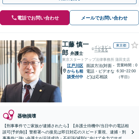
電話でお問い合わせ
メールでお問い合わせ
工藤 慎一
東京都
インタビュ
ーを見る
郎
弁護士
東京スタートアップ法律事務所 蒲田支店
営業時間：0
江戸川区
面談方法(対面・
からも相
電話・ビデオな
6:30~22:00
談受付中
ど)は応相談
（平日）
器物損壊
【刑事事件でご家族が逮捕されたら】【弁護士待機中/当日中の電話相
談可(予約制)】警察署への接見は即日対応のスピード重視、逮捕・刑
事事件に強い弁護士が示談成功・不起訴(減刑)に向けて全力でサポー