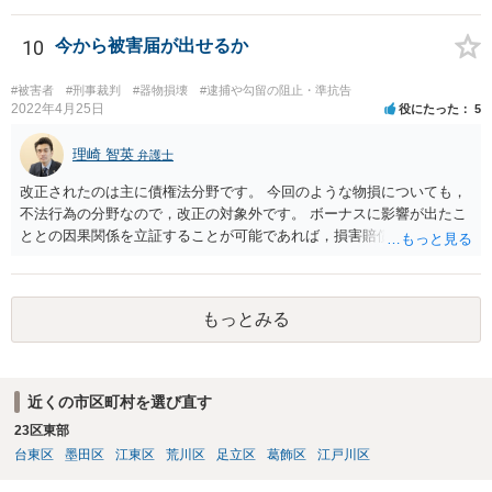
く購入したドライヤーの○割、壊したドライヤーの当初販売価格の○割
10
今から被害届が出せるか
#被害者
#刑事裁判
#器物損壊
#逮捕や勾留の阻止・準抗告
2022年4月25日
役にたった
5
理崎 智英
弁護士
改正されたのは主に債権法分野です。 今回のような物損についても，
不法行為の分野なので，改正の対象外です。 ボーナスに影響が出たこ
ととの因果関係を立証することが可能であれば，損害賠償請求（慰謝
料ではない）が可能ですが，やはり不法行為に基づく損害賠償請求な
ので，３年で時効となります。 更に詳しいアドバイスをご希望であれ
ば，直接，弁護士にご相談いただければと存じます。 これで回答を終
もっとみる
了させていただきます。
近くの市区町村を選び直す
23区東部
台東区
墨田区
江東区
荒川区
足立区
葛飾区
江戸川区