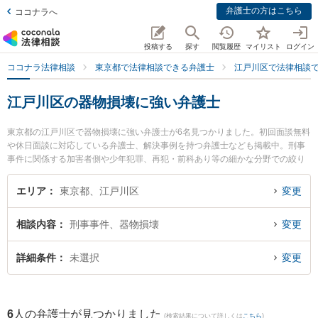
弁護士の方はこちら
ココナラへ
投稿する
探す
閲覧履歴
マイリスト
ログイン
ココナラ法律相談
東京都で法律相談できる弁護士
江戸川区で法律相談
江戸川区の器物損壊に強い弁護士
東京都の江戸川区で器物損壊に強い弁護士が6名見つかりました。初回面談無料
や休日面談に対応している弁護士、解決事例を持つ弁護士なども掲載中。刑事
事件に関係する加害者側や少年犯罪、再犯・前科あり等の細かな分野での絞り
込み検索もでき便利です。特に原田綜合法律事務所の原田 和幸弁護士や西葛西
中央法律事務所の増島 泰弁護士、遠山法律事務所の遠山 泰夫弁護士のプロフィ
エリア
東京都、江戸川区
変更
ール情報や弁護士費用、強みなどが注目されています。『江戸川区で土日や夜
間に発生した器物損壊のトラブルを今すぐに弁護士に相談したい』『器物損壊
相談内容
刑事事件、器物損壊
変更
のトラブル解決の実績豊富な近くの弁護士を検索したい』『初回相談無料で器
物損壊を法律相談できる江戸川区内の弁護士に相談予約したい』などでお困り
の相談者さんにおすすめです。
詳細条件
未選択
変更
6
人の弁護士が見つかりました
(検索結果について詳しくは
こちら
)