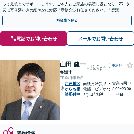
って最後までサポートします。ご本人とご家族の橋渡し役となり、不
安に寄り添いきめ細やかに対応「示談交渉お任せください」「痴漢／
盗撮／暴行・傷害／窃盗／薬物」【完全個室対応】
料金表を見る
電話でお問い合わせ
メールでお問い合わせ
山田 健一
東京都
インタビュ
ーを見る
弁護士
Tifa法律事務所
営業時間：0
江戸川区
面談方法(対面・
からも相
電話・ビデオな
8:00~23:00
談受付中
ど)は応相談
（平日）
器物損壊