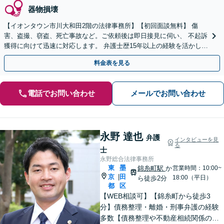
器物損壊
【イオンタウン市川大和田2階の法律事務所】【初回面談無料】 傷
害、盗撮、窃盗、死亡事故など。ご依頼後は即日接見に伺い、 不起訴
獲得に向けて迅速に対応します。 弁護士歴15年以上の経験を活かし、
最善の結果を模索します。【電話相談可】
料金表を見る
電話でお問い合わせ
メールでお問い合わせ
永野 達也
弁護
インタビューを見
る
士
永野総合法律事務所
東
墨
錦糸町駅
か
営業時間：10:00~
京
田
|
18:00（平日）
ら徒歩2分
都
区
【WEB相談可】【錦糸町から徒歩3
分】債務整理・離婚・刑事弁護の経験
多数【債務整理や不動産相続関係の著