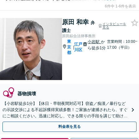
6件中 1-6件を表示
原田 和幸
弁
インタビューを
見る
護士
原田綜合法律事務所
東
小岩駅
か
営業時間：10:00~
江戸
京
|
17:00（平日）
ら徒歩1分
川区
都
器物損壊
【小岩駅徒歩1分】【休日・早朝夜間対応可】窃盗／痴漢／暴行など
の示談交渉による不起訴獲得実績多数！ご家族が逮捕されたら、すぐ
にご相談ください。迅速に対応し、できる限りの手段を講じて助けら
れるよう尽力いたします。【メディア出演経験あり】
料金表を見る