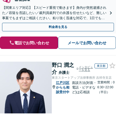
【関東エリア対応】【スピード重視で動きます】身内が突然逮捕され
た／容疑を否認したい／裁判員裁判での弁護を任せたいなど、難しい
事案でもまずはご相談ください。粘り強く迅速な対応で、1日でも早
い解決を目指します。刑事事件は迷わず弁護士へ！
料金表を見る
電話でお問い合わせ
メールでお問い合わせ
野口 潤之
東京都
インタビュ
ーを見る
介
弁護士
東京スタートアップ法律事務所 吉祥寺支店
営業時間：0
江戸川区
面談方法(対面・
からも相
電話・ビデオな
6:30~22:00
談受付中
ど)は応相談
（平日）