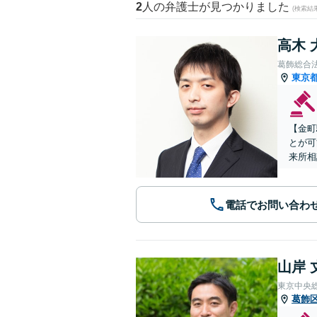
2
人の弁護士が見つかりました
(検索結
高木 
葛飾総合
東京
【金町
とが可
来所相
電話でお問い合わ
山岸 
東京中央
葛飾