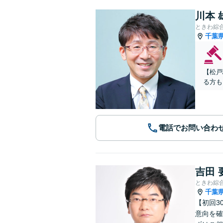
川本 
ときわ綜
千葉
【松戸
る方も
電話でお問い合わ
吉田 
ときわ綜
千葉
【初回3
意向を確