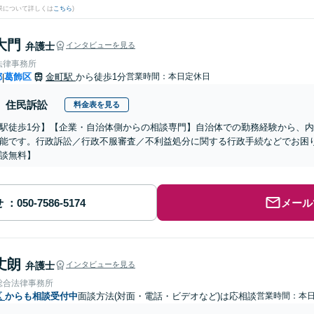
果について詳しくは
こちら
)
大門
弁護士
インタビューを見る
法律事務所
都
葛飾区
金町駅
から徒歩1分
営業時間：本日定休日
|
住民訴訟
料金表を見る
駅徒歩1分】【企業・自治体側からの相談専門】自治体での勤務経験から、
能です。行政訴訟／行政不服審査／不利益処分に関する行政手続などでお困り
談無料】
せ
メール
丈朗
弁護士
インタビューを見る
総合法律事務所
区
からも相談受付中
面談方法(対面・電話・ビデオなど)は応相談
営業時間：本