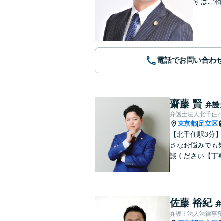
ずはご相
電話でお問い合わ
齋藤 賢
弁護
弁護士法人北千住
東京都
足立区
|
【北千住駅3分
さなお悩みでも
談ください【丁
佐藤 裕紀
弁護士法人法律事務