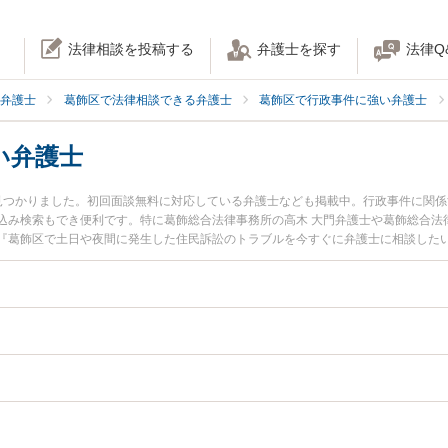
法律相談を投稿する
弁護士を探す
法律Q
弁護士
葛飾区で法律相談できる弁護士
葛飾区で行政事件に強い弁護士
い弁護士
見つかりました。初回面談無料に対応している弁護士なども掲載中。行政事件に関
込み検索もでき便利です。特に葛飾総合法律事務所の高木 大門弁護士や葛飾総合法
『葛飾区で土日や夜間に発生した住民訴訟のトラブルを今すぐに弁護士に相談した
訴訟を法律相談できる葛飾区内の弁護士に相談予約したい』などでお困りの相談者