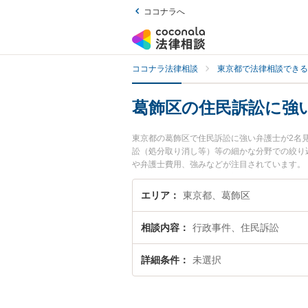
ココナラへ
ココナラ法律相談
東京都で法律相談できる
葛飾区の住民訴訟に強
東京都の葛飾区で住民訴訟に強い弁護士が2名
訟（処分取り消し等）等の細かな分野での絞り
や弁護士費用、強みなどが注目されています。
の弁護士を検索したい』『初回相談無料で住民
エリア
東京都、葛飾区
相談内容
行政事件、住民訴訟
詳細条件
未選択