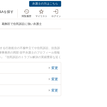
弁護士の方はこちら
&Aを探す
閲覧履歴
マイリスト
ログイン
葛飾区で住民訴訟に強い弁護士
係する行政処分の不服申立てや住民訴訟、抗告訴
律事務所の岡部 頌平弁護士のプロフィール情報
い』『住民訴訟のトラブル解決の実績豊富な近く
さんにおすすめです。
変更
変更
変更