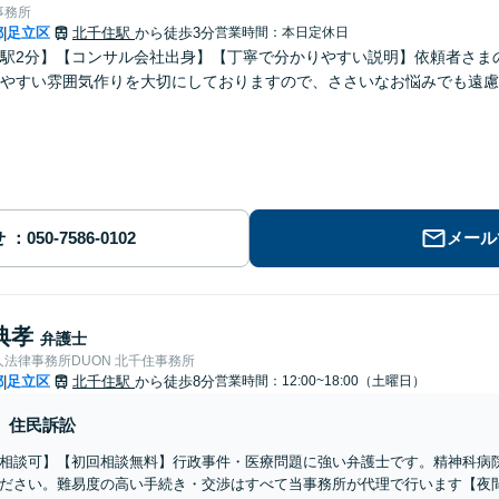
事務所
都
足立区
北千住駅
から徒歩3分
営業時間：本日定休日
|
駅2分】【コンサル会社出身】【丁寧で分かりやすい説明】依頼者さま
やすい雰囲気作りを大切にしておりますので、ささいなお悩みでも遠慮
せ
メール
典孝
弁護士
法律事務所DUON 北千住事務所
都
足立区
北千住駅
から徒歩8分
営業時間：12:00~18:00（土曜日）
|
住民訴訟
相談可】【初回相談無料】行政事件・医療問題に強い弁護士です。精神科病
ださい。難易度の高い手続き・交渉はすべて当事務所が代理で行います【夜