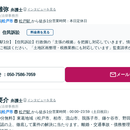
雄弥
弁護士
インタビューを見る
合法律事務所
県
松戸市
松戸駅
から徒歩1分
営業時間：本日定休日
|
住民訴訟
料金表を見る
駅1分】【住民訴訟】行政側の「主張の根拠」を把握し対応していきます。
ご相談ください。「土地区画整理・税務業務にも対応しています」監査請求
せ
メール
要介
弁護士
インタビューを見る
合法律事務所
県
松戸市
松戸駅
から徒歩1分
営業時間：00:00~23:59（土日祝日）
|
0分無料】東葛地域（松戸市、柏市、流山市、我孫子市、鎌ケ谷市、野
認の上、徹底して案件の解決に当たります。離婚・交通事故・債務整理