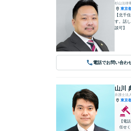
杉山法律
東京
【北千住
す。話し
談可】
電話でお問い合わ
山川 
弁護士法人
東京
【電話
任せく