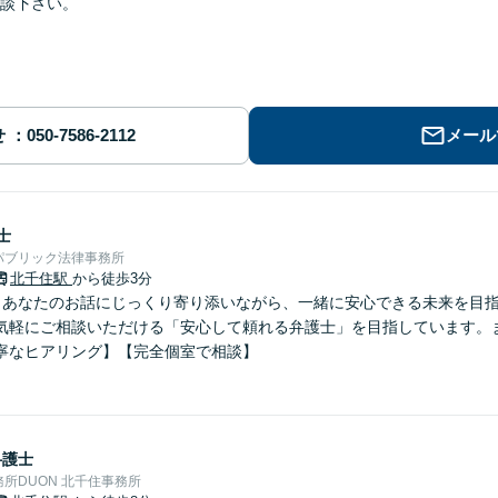
談下さい。
せ
メール
士
パブリック法律事務所
北千住駅
から徒歩3分
】あなたのお話にじっくり寄り添いながら、一緒に安心できる未来を目
気軽にご相談いただける「安心して頼れる弁護士」を目指しています。
寧なヒアリング】【完全個室で相談】
弁護士
所DUON 北千住事務所