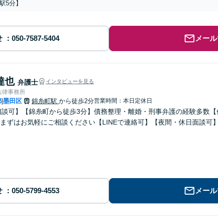
駅5分】
せ
メール
達也
弁護士
インタビューを見る
法律事務所
都
墨田区
錦糸町駅
から徒歩2分
営業時間：本日定休日
|
相談可】【錦糸町から徒歩3分】債務整理・離婚・刑事弁護の経験多数
まずはお気軽にご相談ください【LINEで連絡可】【夜間・休日面談可
せ
メール