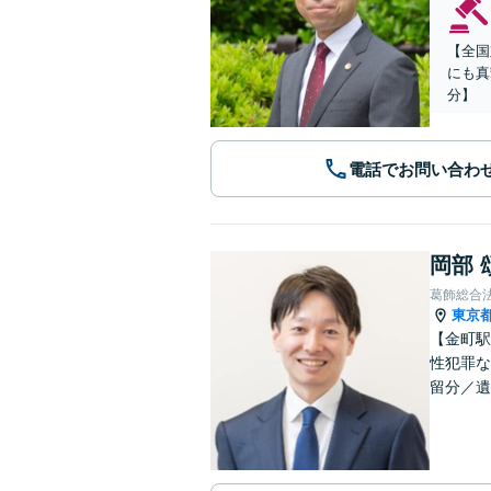
【全国
にも真
分】
電話でお問い合わ
岡部 
葛飾総合
東京
【金町駅
性犯罪な
留分／遺