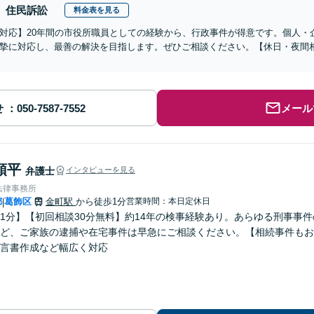
住民訴訟
料金表を見る
対応】20年間の市役所職員としての経験から、行政事件が得意です。個人・
摯に対応し、最善の解決を目指します。ぜひご相談ください。【休日・夜間
せ
メール
頌平
弁護士
インタビューを見る
法律事務所
都
葛飾区
金町駅
から徒歩1分
営業時間：本日定休日
|
1分】【初回相談30分無料】約14年の検事経験あり。あらゆる刑事事
ど、ご家族の逮捕や在宅事件は早急にご相談ください。【相続事件もお
言書作成など幅広く対応