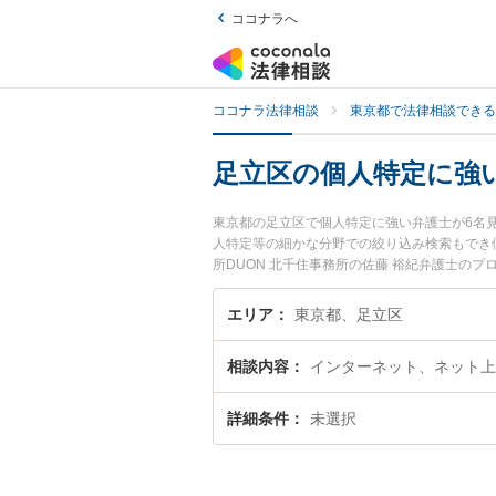
ココナラへ
ココナラ法律相談
東京都で法律相談できる
足立区の個人特定に強
東京都の足立区で個人特定に強い弁護士が6名
人特定等の細かな分野での絞り込み検索もでき
所DUON 北千住事務所の佐藤 裕紀弁護士の
士に相談したい』『個人特定のトラブル解決の
困りの相談者さんにおすすめです。
エリア
東京都、足立区
相談内容
インターネット、ネット上
詳細条件
未選択