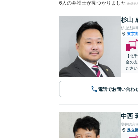
6
人の弁護士が見つかりました
(検索結
杉山 
杉山法律
東京
【北千
金の支
ださい
電話でお問い合わ
中西 
増井総合
足立