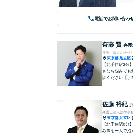
電話でお問い合わ
齋藤 賢
弁護
弁護士法人北千住
東京都
足立区
|
【北千住駅3分
さなお悩みでも
談ください【丁
佐藤 裕紀
弁護士法人法律事務
東京都
足立区
|
【北千住駅8分
み事を一人で抱