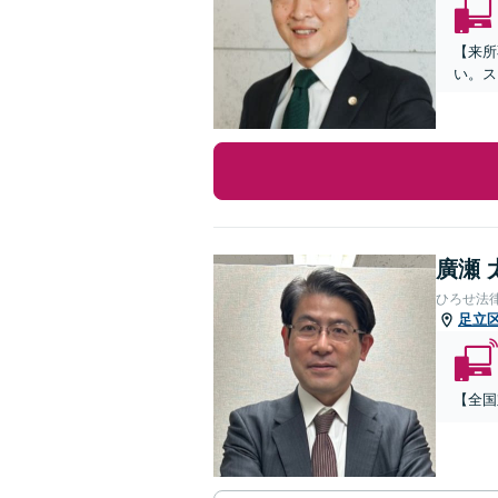
【来所
い。ス
廣瀬 
ひろせ法
足立
【全国