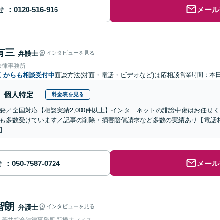
せ
メール
有三
弁護士
インタビューを見る
法律事務所
区
からも相談受付中
面談方法(対面・電話・ビデオなど)は応相談
営業時間：本
個人特定
料金表を見る
要／全国対応【相談実績2,000件以上】インターネットの誹謗中傷はお任せ
も多数受けています／記事の削除・損害賠償請求など多数の実績あり【電話
】
せ
メール
智朗
弁護士
インタビューを見る
人若井綜合法律事務所 新橋オフィス