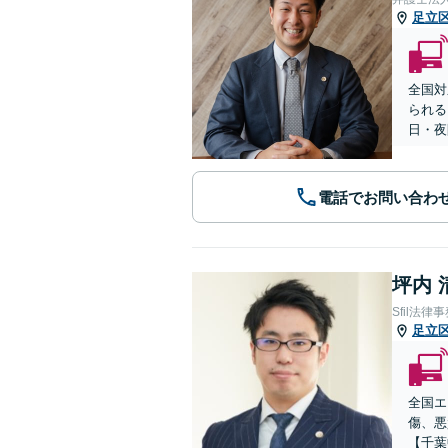
足立
全国対
られる
日・夜
電話でお問い合わ
坪内 
Sfil法律
足立
全国エ
傷、悪
【千葉