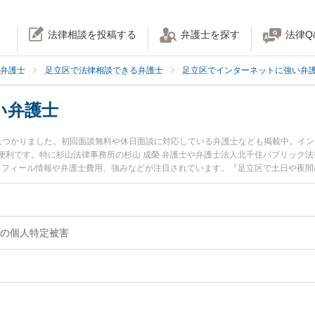
法律相談を投稿する
弁護士を探す
法律Q
弁護士
足立区で法律相談できる弁護士
足立区でインターネットに強い弁
い弁護士
見つかりました。初回面談無料や休日面談に対応している弁護士なども掲載中。イ
便利です。特に杉山法律事務所の杉山 成榮 弁護士や弁護士法人北千住パブリック法
プロフィール情報や弁護士費用、強みなどが注目されています。『足立区で土日や夜
実績豊富な近くの弁護士を検索したい』『初回相談無料で個人特定を法律相談でき
の個人特定被害