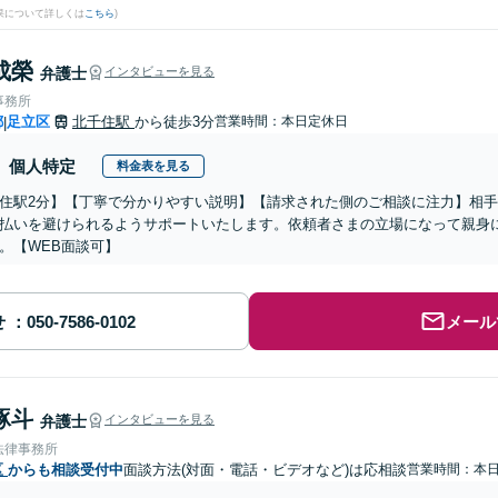
果について詳しくは
こちら
)
成榮
弁護士
インタビューを見る
事務所
都
足立区
北千住駅
から徒歩3分
営業時間：本日定休日
|
個人特定
料金表を見る
住駅2分】【丁寧で分かりやすい説明】【請求された側のご相談に注力】相
払いを避けられるようサポートいたします。依頼者さまの立場になって親身
。【WEB面談可】
せ
メール
琢斗
弁護士
インタビューを見る
法律事務所
区
からも相談受付中
面談方法(対面・電話・ビデオなど)は応相談
営業時間：本