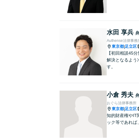
水田 享兵
Authense法律
東京都
足立区
|
【初回相談45
解決となるよう
す。
小倉 秀夫
おぐら法律事務所
東京都
足立区
|
知的財産権やI
ック等であれば