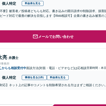
個人特定
料金表を見る
不要】被害者／投稿者どちらも対応。書き込みの開示請求や削除請求、損害
ピード対応で最善の解決を目指します【Web相談可】企業の書き込み被害の
メールでお問い合わせ
太亮
弁護士
律事務所
区
からも相談受付中
面談方法(対面・電話・ビデオなど)は応相談
営業時間：本
個人特定
事例を見る(1件)
料金表を見る
対応】ネット上の記事やコメントを削除希望される方はまずご相談ください