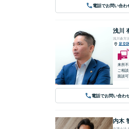
電話でお問い合わ
浅川 
浅川倉方
足立
来所不
ご相談
面談可
電話でお問い合わ
内木 
弁護士法