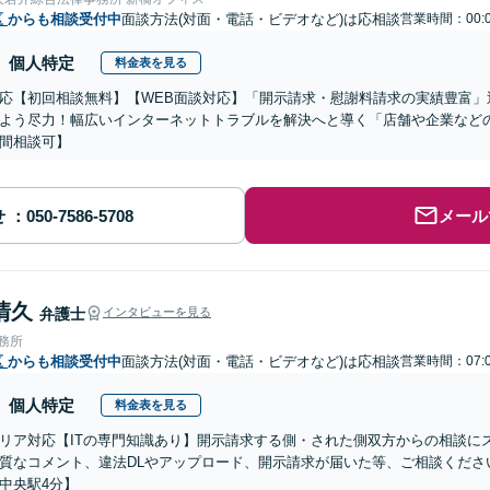
区
からも相談受付中
面談方法(対面・電話・ビデオなど)は応相談
営業時間：00:
個人特定
料金表を見る
応【初回相談無料】【WEB面談対応】「開示請求・慰謝料請求の実績豊富」
よう尽力！幅広いインターネットトラブルを解決へと導く「店舗や企業など
間相談可】
せ
メール
清久
弁護士
インタビューを見る
事務所
区
からも相談受付中
面談方法(対面・電話・ビデオなど)は応相談
営業時間：07:
個人特定
料金表を見る
リア対応【ITの専門知識あり】開示請求する側・された側双方からの相談に
質なコメント、違法DLやアップロード、開示請求が届いた等、ご相談ください
中央駅4分】