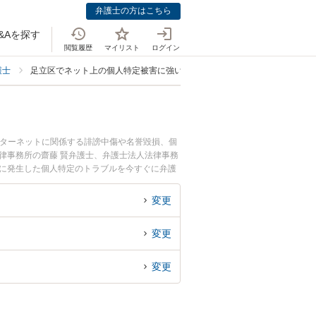
弁護士の方はこちら
&Aを探す
閲覧履歴
マイリスト
ログイン
護士
足立区でネット上の個人特定被害に強い弁護士
ンターネットに関係する誹謗中傷や名誉毀損、個
律事務所の齋藤 賢弁護士、弁護士法人法律事務
間に発生した個人特定のトラブルを今すぐに弁護
る足立区内の弁護士に相談予約したい』などでお
変更
変更
変更