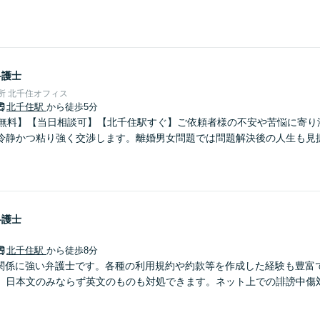
弁護士
事務所 北千住オフィス
北千住駅
から徒歩5分
分無料】【当日相談可】【北千住駅すぐ】ご依頼者様の不安や苦悩に寄り
冷静かつ粘り強く交渉します。離婚男女問題では問題解決後の人生も見
弁護士
北千住駅
から徒歩8分
T関係に強い弁護士です。各種の利用規約や約款等を作成した経験も豊富
、日本文のみならず英文のものも対処できます。ネット上での誹謗中傷