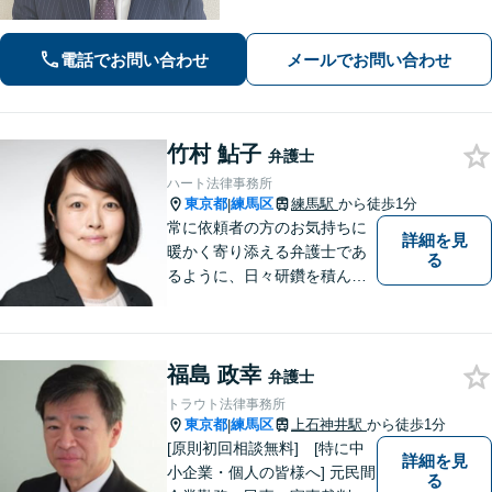
の気持ちに寄り添い、納得できる解決
を目指します。法テラスの利用OK！出
張対応も可能です。【土日・夜間相談
電話でお問い合わせ
メールでお問い合わせ
◎】
竹村 鮎子
弁護士
ハート法律事務所
東京都
練馬区
練馬駅
から徒歩1分
|
常に依頼者の方のお気持ちに
詳細を見
暖かく寄り添える弁護士であ
る
るように、日々研鑽を積んで
おります。特に、練馬エリア
を中心に、東京２３区西部、
多摩地区、埼玉地区の方のご
福島 政幸
相談を多く受けております。
弁護士
皆様が明るい未来を進めるよ
トラウト法律事務所
うに、法律の面から力になり
東京都
練馬区
上石神井駅
から徒歩1分
|
ます。
[原則初回相談無料] [特に中
詳細を見
小企業・個人の皆様へ] 元民間
る