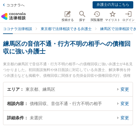
弁護士の方はこちら
ココナラへ
投稿する
探す
閲覧履歴
マイリスト
ログイン
ココナラ法律相談
東京都で法律相談できる弁護士
練馬区で法律相談で
練馬区の音信不通・行方不明の相手への債権回
収に強い弁護士
東京都の練馬区で音信不通・行方不明の相手への債権回収に強い弁護士が4名見
つかりました。初回面談無料や休日面談に対応している弁護士、解決事例を持
つ弁護士なども掲載中。債権回収に関係する売掛金回収や債権回収代行、債権
の時効中断等の細かな分野での絞り込み検索もでき便利です。特に秋和法律事
務所の秋和 雄一弁護士や大泉学園法律事務所の久保田 育大弁護士、ハート法律
エリア
東京都、練馬区
変更
事務所の竹村 鮎子弁護士のプロフィール情報や弁護士費用、強みなどが注目さ
れています。『練馬区で土日や夜間に発生した音信不通・行方不明の相手への
相談内容
債権回収、音信不通・行方不明の相手
変更
債権回収のトラブルを今すぐに弁護士に相談したい』『音信不通・行方不明の
相手への債権回収のトラブル解決の実績豊富な近くの弁護士を検索したい』
『初回相談無料で音信不通・行方不明の相手への債権回収を法律相談できる練
詳細条件
未選択
変更
馬区内の弁護士に相談予約したい』などでお困りの相談者さんにおすすめで
す。