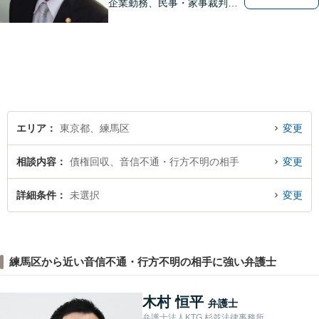
企業勤務、民事・家事裁判官
出身弁護士が全国どこにお住
まいの市民の皆さんでも気軽
に利用いただける法律事務所
として、オールラウンドに対
応します。
エリア
東京都、練馬区
変更
相談内容
債権回収、音信不通・行方不明の相手
変更
詳細条件
未選択
変更
練馬区から近い音信不通・行方不明の相手に強い弁護士
木村 恒平
弁護士
弁護士法人KTG 杉並法律事務所