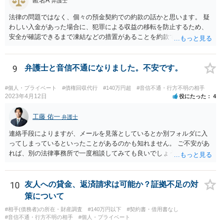
匿名A
弁護士
法律の問題ではなく、個々の預金契約での約款の話かと思います。 疑
わしい入金があった場合に、犯罪による収益の移転を防止するため、
安全が確認できるまで凍結などの措置があることを約款で定めている
のではないかと考えられます。もし約款があるなら、これに同意して
口座を開設している以上、応じざるを得ません。 銀行に根拠を確認し
てみるとよいでしょう。
9
弁護士と音信不通になりました。不安です。
#個人・プライベート
#債権回収代行
#140万円超
#音信不通・行方不明の相手
2023年4月12日
役にたった
4
工藤 佑一
弁護士
連絡手段によりますが、メールを見落としているとか別フォルダに入
ってしまっているといったことがあるのかも知れません。 ご不安があ
れば、別の法律事務所で一度相談してみても良いでしょう。
10
友人への貸金、返済請求は可能か？証拠不足の対
策について
#相手(債務者)の所在・財産調査
#140万円以下
#契約書・借用書なし
#音信不通・行方不明の相手
#個人・プライベート