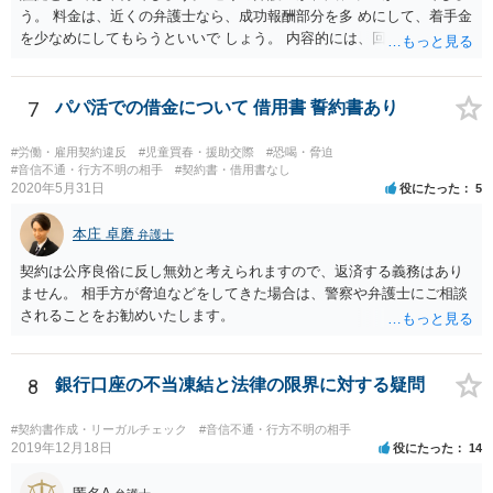
う。 料金は、近くの弁護士なら、成功報酬部分を多 めにして、着手金
を少なめにしてもらうといいで しょう。 内容的には、回収見込みがあ
るかどうかですね。
7
パパ活での借金について 借用書 誓約書あり
#労働・雇用契約違反
#児童買春・援助交際
#恐喝・脅迫
#音信不通・行方不明の相手
#契約書・借用書なし
2020年5月31日
役にたった
5
本庄 卓磨
弁護士
契約は公序良俗に反し無効と考えられますので、返済する義務はあり
ません。 相手方が脅迫などをしてきた場合は、警察や弁護士にご相談
されることをお勧めいたします。
8
銀行口座の不当凍結と法律の限界に対する疑問
#契約書作成・リーガルチェック
#音信不通・行方不明の相手
2019年12月18日
役にたった
14