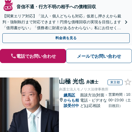
音信不通・行方不明の相手への債権回収
【関東エリア対応】「法人・個人どちらも対応」仮差し押さえから裁
判・強制執行まで対応できます！円滑な債権回収の実現を目指します
「借用書がない」「債務者に財産があるかわらない」私にお任せくだ
さい！【分割払いあり】【休日・夜間相談可】
料金表を見る
電話でお問い合わせ
メールでお問い合わせ
山極 光也
弁護士
東京都
弁護士法人モノリス法律事務所
営業時間：10:
練馬区
面談方法(対面・
からも相
電話・ビデオな
00~23:00（土
談受付中
ど)は応相談
日祝日）