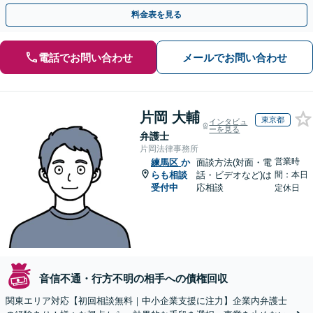
交渉で、権利を守るために尽力【夜間相談可】
料金表を見る
電話でお問い合わせ
メールでお問い合わせ
片岡 大輔
東京都
インタビュ
ーを見る
弁護士
片岡法律事務所
営業時
練馬区
か
面談方法(対面・電
らも相談
話・ビデオなど)は
間：本日
受付中
応相談
定休日
音信不通・行方不明の相手への債権回収
関東エリア対応【初回相談無料｜中小企業支援に注力】企業内弁護士