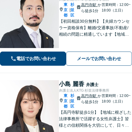
東
杉
高円寺駅
か
営業時間：12:00~
京
並
|
18:00（土日）
ら徒歩1分
都
区
【初回相談30分無料】【夫婦カウンセ
ラー資格保有】離婚/交通事故/不動産/
相続の問題に精通しています【地域に
密着した法律事務所】皆様に安心して
いただけるような頼もしい弁護士を目
指し、日々邁進しております【夜間・
電話でお問い合わせ
メールでお問い合わせ
土日相談可】
小島 麗香
弁護士
弁護士法人KTG 杉並法律事務所
東
杉
高円寺駅
か
営業時間：12:00~
京
並
|
18:00（土日）
ら徒歩1分
都
区
【高円寺駅徒歩1分】【地域に根ざした
法律事務所で活躍する女性弁護士】皆
様との信頼関係を大切にして、日々業
務を行っております。【離婚問題】