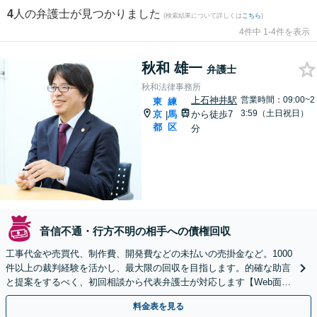
4
人の弁護士が見つかりました
(検索結果について詳しくは
こちら
)
4件中 1-4件を表示
秋和 雄一
弁護士
秋和法律事務所
上石神井駅
営業時間：09:00~2
東
練
3:59（土日祝日）
京
馬
から徒歩7
|
都
区
分
音信不通・行方不明の相手への債権回収
工事代金や売買代、制作費、開発費などの未払いの売掛金など。1000
件以上の裁判経験を活かし、最大限の回収を目指します。的確な助言
と提案をするべく、初回相談から代表弁護士が対応します【Web面談
可】
料金表を見る