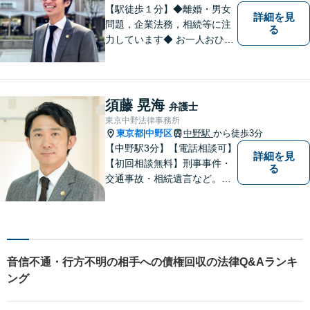
【駅徒歩１分】◆離婚・男女
詳細を見
問題，企業法務，相続等に注
る
力しています◆ お一人おひと
りのお気持ちに即した，事案
ごとの解決策をご提案いたし
ます。
須藤 晃海
弁護士
東京中野法律事務所
東京都
中野区
中野駅
から徒歩3分
|
【中野駅3分】【電話相談可】
詳細を見
【初回相談無料】刑事事件・
る
交通事故・相続遺言など。フ
ットワークの軽さと交渉力が
私の大きな強みです。おひと
りで悩みや問題を抱える必要
はありません。お気軽に弁護
士にご相談ください【休日・
音信不通・行方不明の相手への債権回収の法律Q&Aランキ
夜間相談可】
ング