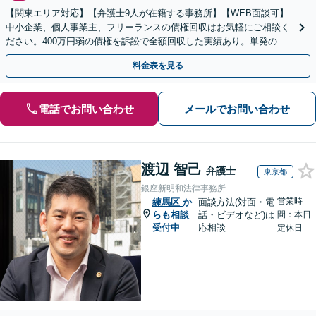
【関東エリア対応】【弁護士9人が在籍する事務所】【WEB面談可】
中小企業、個人事業主、フリーランスの債権回収はお気軽にご相談く
ださい。400万円弱の債権を訴訟で全額回収した実績あり。単発のご
依頼から、顧問契約まで対応しております
料金表を見る
電話でお問い合わせ
メールでお問い合わせ
渡辺 智己
弁護士
東京都
銀座新明和法律事務所
営業時
練馬区
か
面談方法(対面・電
らも相談
話・ビデオなど)は
間：本日
受付中
応相談
定休日