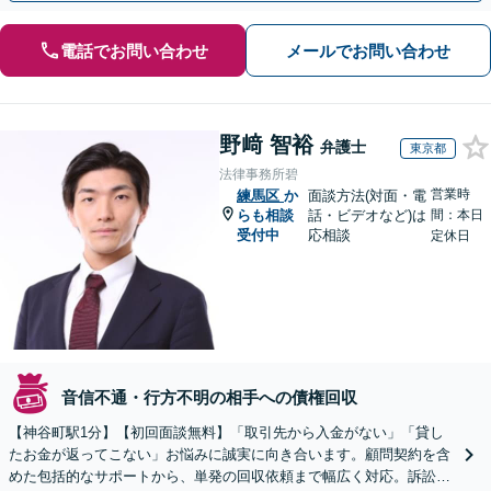
電話でお問い合わせ
メールでお問い合わせ
野﨑 智裕
弁護士
東京都
法律事務所碧
営業時
練馬区
か
面談方法(対面・電
らも相談
話・ビデオなど)は
間：本日
受付中
応相談
定休日
音信不通・行方不明の相手への債権回収
【神谷町駅1分】【初回面談無料】「取引先から入金がない」「貸し
たお金が返ってこない」お悩みに誠実に向き合います。顧問契約を含
めた包括的なサポートから、単発の回収依頼まで幅広く対応。訴訟や