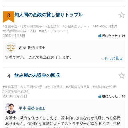
と共に証拠として用いることが可能です。メールについては内容次第
です。 彼の住所については住民票上の住所であれば調査することは可
能です。 弁護士に依頼した際の費用にいては現在弁護士費用が自由化
3
知人間の金銭の貸し借りトラブル
されており法律事務所によって異なりますので、あくまで目安となり
ますが、交渉を依頼すると①着手金が請求額×8％or10万円の高い方、
#音信不通・行方不明の相手
#返金請求
#少額訴訟サポート
#10〜50万円未満
②成功報酬が16％、③実費というところでしょうか。法律事務所によ
#少額訴訟の相談・依頼
#個人・プライベート
2023年4月8日
役にたった
16
っては別途日当を請求するところもあると思います。 勝訴の見込みや
回収の見込み、私にご依頼いただいた場合の費用については、詳細を
内藤 政信
お伺いできればお伝えさせていただきますので、宜しければ、個別に
弁護士
ご連絡頂けますと幸いです。 宜しくお願い致します。
無理ですね。 これで相談は終了します。
4
飲み屋の未収金の回収
#音信不通・行方不明の相手
#売掛金回収
#遅延損害金回収
#債権の時効中断
#内容証明作成送付
2018年1月21日
役にたった
10
甲本 晃啓
弁護士
弁護士に裁判を任せてしまえば、基本的にはあなたが法廷に出る必要
ありません。個別的な事情によってストラテジーが異なるので、守秘