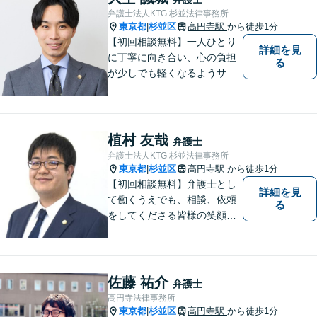
【夜間や休日相談も対応可
弁護士法人KTG 杉並法律事務所
能】【メール・WEB面談可】
東京都
杉並区
高円寺駅
から徒歩1分
|
【初回相談無料】一人ひとり
詳細を見
に丁寧に向き合い、心の負担
る
が少しでも軽くなるようサポ
ートいたします。問題の背景
にも目を向け、その先の暮ら
しまで見据えた支えを大切に
しています。【夜間や休日相
植村 友哉
弁護士
談も対応可能】【メール・WE
弁護士法人KTG 杉並法律事務所
B面談可】
東京都
杉並区
高円寺駅
から徒歩1分
|
【初回相談無料】弁護士とし
詳細を見
て働くうえでも、相談、依頼
る
をしてくださる皆様の笑顔を
見られるよう、不安や悩みに
真摯に向き合いながら解決へ
と導くことを心がけていま
す。【夜間や休日相談も対応
佐藤 祐介
弁護士
可能】【メール・WEB面談
高円寺法律事務所
可】
東京都
杉並区
高円寺駅
から徒歩1分
|