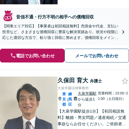
音信不通・行方不明の相手への債権回収
【関東エリア対応】【事業者は初回相談無料】売掛金や代金、支払い
拒否など、さまざまな債権回収に豊富な解決実績あり。状況や段階に
応じた適切な方法で、粘り強く回収に努めます。債権回収をメインと
する顧問契約もお任せください【個人のご相談にも対応】
電話でお問い合わせ
メールでお問い合わせ
久保田 育大
弁護士
大泉学園法律事務所
大泉学園駅
営業時間：10:00~2
東
練
1:00（土日祝日）
京
馬
から徒歩1
|
都
区
分
【大泉学園駅徒歩1分】【初回相談無
料】離婚・男女問題／遺産相続／交通
事故ならお任せください。ご依頼者様