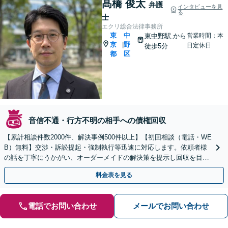
髙橋 俊太
弁護
インタビューを見
る
士
エクリ総合法律事務所
東
中
東中野駅
から
営業時間：本
京
野
|
日定休日
徒歩5分
都
区
音信不通・行方不明の相手への債権回収
【累計相談件数2000件、解決事例500件以上】【初回相談（電話・WE
B）無料】交渉・訴訟提起・強制執行等迅速に対応します。依頼者様
の話を丁寧にうかがい、オーダーメイドの解決策を提示し回収を目指
します。【東京都在住以外の方も対応】
料金表を見る
電話でお問い合わせ
メールでお問い合わせ