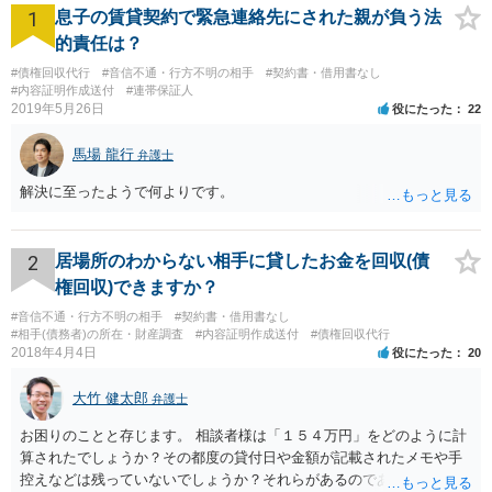
1
息子の賃貸契約で緊急連絡先にされた親が負う法
的責任は？
#債権回収代行
#音信不通・行方不明の相手
#契約書・借用書なし
#内容証明作成送付
#連帯保証人
2019年5月26日
役にたった
22
馬場 龍行
弁護士
解決に至ったようで何よりです。
2
居場所のわからない相手に貸したお金を回収(債
権回収)できますか？
#音信不通・行方不明の相手
#契約書・借用書なし
#相手(債務者)の所在・財産調査
#内容証明作成送付
#債権回収代行
2018年4月4日
役にたった
20
大竹 健太郎
弁護士
お困りのことと存じます。 相談者様は「１５４万円」をどのように計
算されたでしょうか？その都度の貸付日や金額が記載されたメモや手
控えなどは残っていないでしょうか？それらがあるのであればメール