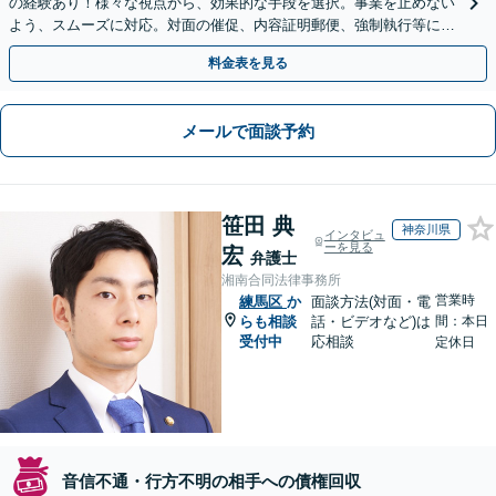
の経験あり！様々な視点から、効果的な手段を選択。事業を止めない
よう、スムーズに対応。対面の催促、内容証明郵便、強制執行等に精
通。お困りの方はすぐにご相談を【オンライン面談◎】
料金表を見る
メールで面談予約
笹田 典
神奈川県
インタビュ
ーを見る
宏
弁護士
湘南合同法律事務所
営業時
練馬区
か
面談方法(対面・電
らも相談
話・ビデオなど)は
間：本日
受付中
応相談
定休日
音信不通・行方不明の相手への債権回収