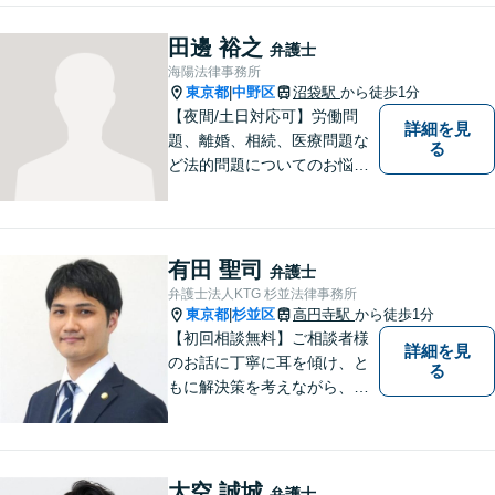
田邊 裕之
弁護士
海陽法律事務所
東京都
中野区
沼袋駅
から徒歩1分
|
【夜間/土日対応可】労働問
詳細を見
題、離婚、相続、医療問題な
る
ど法的問題についてのお悩み
は東京都中野区の海陽法律事
務所にご相談下さい。町の法
律家として、一つ一つきめ細
やかに案件に取り組みます。
有田 聖司
弁護士
弁護士法人KTG 杉並法律事務所
東京都
杉並区
高円寺駅
から徒歩1分
|
【初回相談無料】ご相談者様
詳細を見
のお話に丁寧に耳を傾け、と
る
もに解決策を考えながら、納
得できる形での問題解決を目
指して尽力いたします。信頼
いただける弁護士になれるよ
う日々精進して参ります。
大空 誠城
弁護士