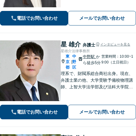
【相続】【債務整理】お悩みごとあり
ましたら、お気軽にご相談ください。
電話でお問い合わせ
メールでお問い合わせ
星 雄介
弁護士
インタビューを見る
星雄介法律事務所
東
中
中野駅
か
営業時間：10:00~1
京
野
|
9:00（土日祝日）
ら徒歩5分
都
区
理系で、財閥系総合商社出身。現在、
弁護士業の他、大学受験予備校物理講
師、上智大学法学部及び法科大学院非
常勤講師、刑事弁護委員会所属。男女
問題、離婚問題、成人・少年の刑事事
件、相続問題、学校問題、行政事件、
電話でお問い合わせ
メールでお問い合わせ
企業法務に強い関心があります。