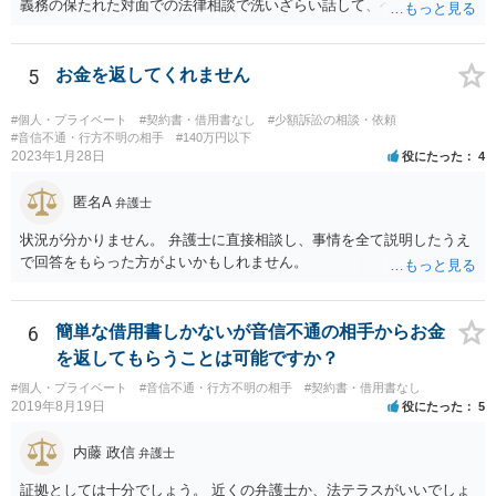
義務の保たれた対面での法律相談で洗いざらい話して、ベストな方法
を検討してもらってください。
5
お金を返してくれません
#個人・プライベート
#契約書・借用書なし
#少額訴訟の相談・依頼
#音信不通・行方不明の相手
#140万円以下
2023年1月28日
役にたった
4
匿名A
弁護士
状況が分かりません。 弁護士に直接相談し、事情を全て説明したうえ
で回答をもらった方がよいかもしれません。
6
簡単な借用書しかないが音信不通の相手からお金
を返してもらうことは可能ですか？
#個人・プライベート
#音信不通・行方不明の相手
#契約書・借用書なし
2019年8月19日
役にたった
5
内藤 政信
弁護士
証拠としては十分でしょう。 近くの弁護士か、法テラスがいいでしょ