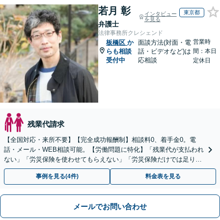
若月 彰
東京都
インタビュー
を見る
弁護士
法律事務所クレシェンド
営業時
板橋区
か
面談方法(対面・電
らも相談
話・ビデオなど)は
間：本日
受付中
応相談
定休日
残業代請求
【全国対応・来所不要】【完全成功報酬制】相談料0、着手金0。電
話・メール・WEB相談可能。【労働問題に特化】「残業代が支払われ
ない」「労災保険を使わせてもらえない」「労災保険だけでは足りな
い。損害賠償請求したい」など労働問題はお任せを。
事例を見る(4件)
料金表を見る
メールでお問い合わせ