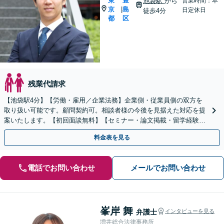
東
豊
池袋駅
から
営業時間：本
京
島
|
日定休日
徒歩4分
都
区
残業代請求
【池袋駅4分】【労働・雇用／企業法務】企業側・従業員側の双方を
取り扱い可能です。顧問契約可。相談者様の今後を見据えた対応を提
案いたします。【初回面談無料】【セミナー・論文掲載・留学経験あ
り】【英語・国際案件対応可能】
料金表を見る
電話でお問い合わせ
メールでお問い合わせ
峯岸 舞
弁護士
インタビューを見る
増井総合法律事務所