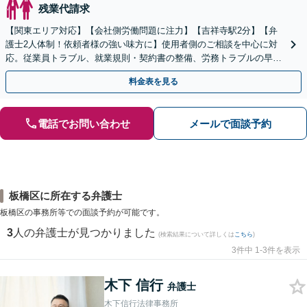
残業代請求
【関東エリア対応】【会社側労働問題に注力】【吉祥寺駅2分】【弁
護士2人体制！依頼者様の強い味方に】使用者側のご相談を中心に対
応。従業員トラブル、就業規則・契約書の整備、労務トラブルの早期
解決・防止に努めます。
料金表を見る
電話でお問い合わせ
メールで面談予約
板橋区に所在する弁護士
板橋区の事務所等での面談予約が可能です。
3
人の弁護士が見つかりました
(検索結果について詳しくは
こちら
)
3件中 1-3件を表示
木下 信行
弁護士
木下信行法律事務所