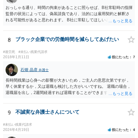
おっしゃる通り、時間の拘束があることに照らせば、B社常駐時の指揮
監督の状況によっては、偽装請負であり、法的には雇用契約と解釈さ
れる可能性があると思われます。 B社に常駐してほしいと先方が求め
る理由がコミュニケーションをしやすいからであるとするのであれ
ば、折衷的な提案として、「突発的な質問に対応できるように、基本
的には１０時〜１９時はできるだけB社にいるよう努力はします。た
8
ブラック企業での労働時間を減らしてあげたい
だ、他の仕事もありますので、必ずその条件を守れるとは限りません
し、B社常駐時であっても本件以外の仕事もさせてもらうことになりま
#過労死
#未払い残業代請求
す。」というものが考えられます。 その提案すら断られるようであれ
2018年1月11日
役にたった
7
ば、ちょっと危険な会社だというシグナルと考えるべきでしょう。
石畑 晶彦
弁護士
長時間残業は心身への影響が大きいため，ご主人の意思次第ですが，
早く休業するか，又は退職も検討した方がいいですね。 退職の場合，
退職届を出し，2週間経過すれば退職することができます。これは会社
の意向は関係ありません。 もっとも，禍根を残すことなくという希望
であれば，十分な引き継ぎを行った上で，退職することで後々のトラ
ブルは防ぐことが可能です。
9
不誠実な弁護士さんについて
#未払い残業代請求
2024年4月19日
役にたった
4