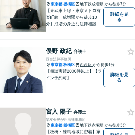
東京都
板橋区
地下鉄成増駅
から徒歩7分
|
【東武東上線・東京メトロ有
詳細を見
楽町線 成増駅から徒歩10
る
分】成増の身近な法律相談所
です。小さなお悩みでも構い
ません。お気軽にご相談くだ
さい。
俣野 政紀
弁護士
西台法律事務所
東京都
板橋区
西台駅
から徒歩1分
|
【相談実績2000件以上】【ラ
詳細を見
イン予約可】
る
宮入 陽子
弁護士
楽友会光が丘法律事務所
東京都
板橋区
地下鉄赤塚駅
から徒歩3分
|
【板橋・練馬地域に密着】家