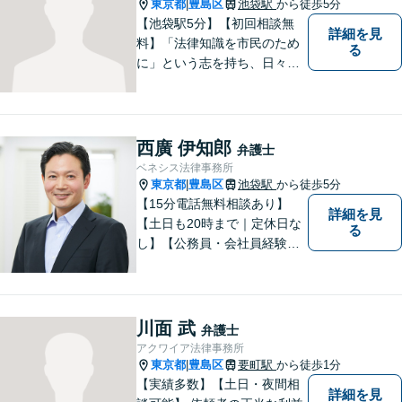
応】
東京都
豊島区
池袋駅
から徒歩5分
|
【池袋駅5分】【初回相談無
詳細を見
料】「法律知識を市民のため
る
に」という志を持ち、日々弁
護士活動に取り組んでいま
す。親権/財産分与/国際結婚な
どの問題でお悩みの方、長年
の経験と持ち前の情熱で手厚
西廣 伊知郎
弁護士
くサポートさせていただきま
ベネシス法律事務所
す。【フランス語対応可能】
東京都
豊島区
池袋駅
から徒歩5分
|
【15分電話無料相談あり】
詳細を見
【土日も20時まで｜定休日な
る
し】【公務員・会社員経験あ
り】【弁護士歴15年以上】ス
ピード対応に定評あり。オン
ライン面談も実施中。不動
産、離婚、労働、借金トラブ
川面 武
弁護士
ルならお任せください。【企
アクワイア法律事務所
業側にも対応】【池袋駅5分】
東京都
豊島区
要町駅
から徒歩1分
|
【実績多数】【土日・夜間相
詳細を見