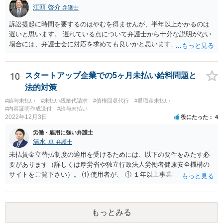
江頭 啓介
弁護士
訴訟提起に時間を要するのはやむを得ませんが、半年以上かかるのは
遅いと思います。 遅れている点について弁護士から十分な説明がない
場合には、弁護士会に対応を求めても良いかと思います。
10
スタートアップ企業での5ヶ月未払い給料問題と
法的対策
#給与未払い
#未払い残業代請求
#債権回収代行
#退職金未払い
#内容証明作成送付
#給与未払い
2022年12月3日
役にたった
4
労働・雇用に強い弁護士
清水 卓
弁護士
未払賃金立替払制度の適用を受けるためには、以下の要件をみたす必
要があります（詳しくは厚労省や独立行政法人労働者健康安全機構の
サイトをご覧下さい）。 ⑴ 使用者が、 ① １年以上事業活動を行って
いたこと ② 倒産したこと •法律上の倒産（破産、民事再生等） → 破
産管財人等に倒産の事実等を証明してもらう必要あり。 •事実上の倒産
（中小企業について、事業活動が停止し、再開する見込みがなく、賃
もっとみる
金支払能力がない場合） → 労働基準監督署長の認定が必要。 (2) 労働