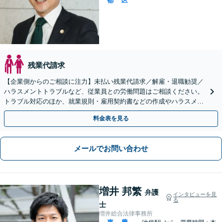
都
区
残業代請求
【企業側からのご相談に注力】未払い残業代請求／解雇・退職勧奨／
ハラスメントトラブルなど、従業員との労働問題はご相談ください。
トラブル対応のほか、就業規則・雇用契約書などの作成やハラスメン
ト予防策の策定など、予防法務にも豊富な実績【池袋4分】
料金表を見る
メールでお問い合わせ
増井 邦繁
弁護
インタビューを見
る
士
増井総合法律事務所