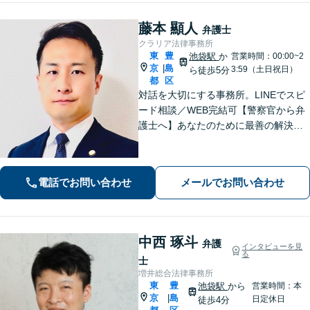
藤本 顯人
弁護士
クラリア法律事務所
東
豊
池袋駅
か
営業時間：00:00~2
京
島
|
3:59（土日祝日）
ら徒歩5分
都
区
対話を大切にする事務所。LINEでスピ
ード相談／WEB完結可【警察官から弁
護士へ】あなたのために最善の解決を
目指します。洞察力と交渉力を強み
に、相続問題、交通事故や離婚などの
民事から刑事事件まで幅広く支援【完
電話でお問い合わせ
メールでお問い合わせ
全個室】
中西 琢斗
弁護
インタビューを見
る
士
増井総合法律事務所
東
豊
池袋駅
から
営業時間：本
京
島
|
日定休日
徒歩4分