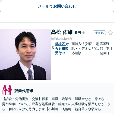
メールでお問い合わせ
髙松 佑維
弁護士
東京都
惺和法律事務所
営業時
板橋区
か
面談方法(対面・電
らも相談
話・ビデオなど)は
間：本日
受付中
応相談
定休日
残業代請求
【訴訟・労働審判・交渉】解雇・退職・残業代・退職金など、様々な
労働紛争について、豊富な処理経験・組織での人事経験を活用しなが
ら、解決に向けて尽力します【小川町・淡路町・新御茶ノ水駅から約