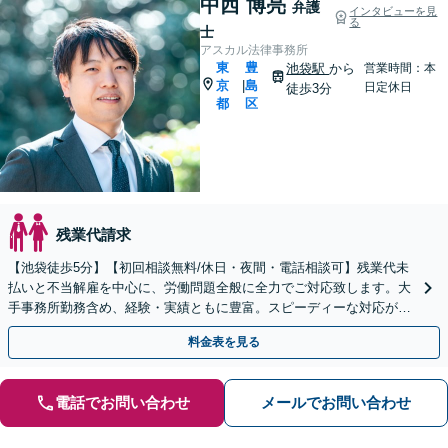
中西 博亮
弁護
インタビューを見
る
士
アスカル法律事務所
東
豊
池袋駅
から
営業時間：本
京
島
|
日定休日
徒歩3分
都
区
残業代請求
【池袋徒歩5分】【初回相談無料/休日・夜間・電話相談可】残業代未
払いと不当解雇を中心に、労働問題全般に全力でご対応致します。大
手事務所勤務含め、経験・実績ともに豊富。スピーディーな対応が信
条で、早期解決。【弁護士は頼りになると言われたい】
料金表を見る
電話でお問い合わせ
メールでお問い合わせ