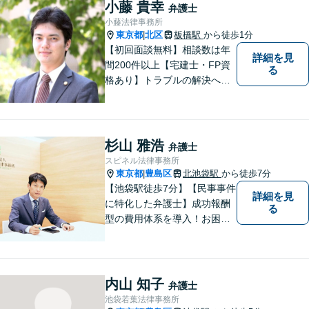
小藤 貴幸
弁護士
小藤法律事務所
東京都
北区
板橋駅
から徒歩1分
|
【初回面談無料】相談数は年
詳細を見
間200件以上【宅建士・FP資
る
格あり】トラブルの解決へは
スピード対応が重要です。問
題の本質を掘り下げ、真の解
決を目指します。不動産・相
続・離婚・企業法務はお任せ
杉山 雅浩
弁護士
ください。【板橋駅徒歩1分】
スピネル法律事務所
東京都
豊島区
北池袋駅
から徒歩7分
|
【池袋駅徒歩7分】【民事事件
詳細を見
に特化した弁護士】成功報酬
る
型の費用体系を導入！お困り
ごとがあれば、まずはご相談
ください。「街の法律家」と
しての身近な事細かい事件ま
で広く取り扱い、幅広い分野
内山 知子
弁護士
で実績あり！【完全個室対
池袋若葉法律事務所