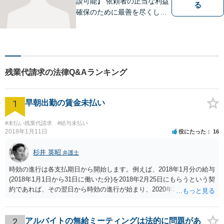
談可能】 依頼者の正当な利益
る
確保のために最善を尽くして
参ります。
残業代請求の法律Q&Aランキング
1
早朝出勤の賃金未払い
#未払い残業代請求
#給与未払い
2018年1月11日
役にたった
16
杉井 英昭
弁護士
時効の進行は各支払期日から開始します。例えば、2018年1月分の給与
(2018年1月1日から31日に働いた分)を2018年2月25日にもらうという契
約であれば、その翌日から時効の進行が始まり、2020年2月25日の経
過によって時効が完成します。
2
アルバイトの無給ミーティングは法的に問題があ