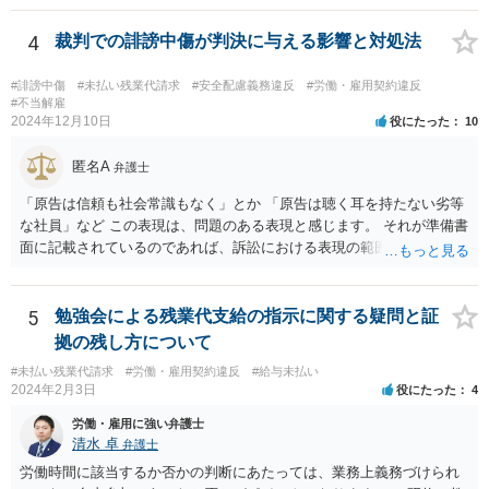
で、どの程度の事実を顧問弁護士が把握しているかも不明です。 有休
消化の話がないのであれば、退職手続きだけを見れば問題がなかった
4
裁判での誹謗中傷が判決に与える影響と対処法
ということはあり得るかと思われます。
#誹謗中傷
#未払い残業代請求
#安全配慮義務違反
#労働・雇用契約違反
#不当解雇
2024年12月10日
役にたった
10
匿名A
弁護士
「原告は信頼も社会常識もなく」とか 「原告は聴く耳を持たない劣等
な社員」など この表現は、問題のある表現と感じます。 それが準備書
面に記載されているのであれば、訴訟における表現の範囲を超えてい
ると感じます。
5
勉強会による残業代支給の指示に関する疑問と証
拠の残し方について
#未払い残業代請求
#労働・雇用契約違反
#給与未払い
2024年2月3日
役にたった
4
労働・雇用に強い弁護士
清水 卓
弁護士
労働時間に該当するか否かの判断にあたっては、業務上義務づけられ