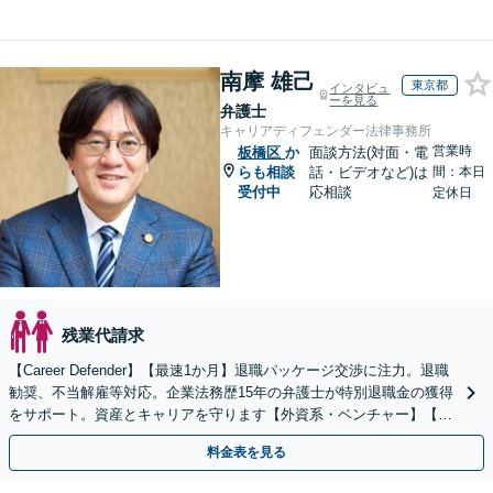
南摩 雄己
東京都
インタビュ
ーを見る
弁護士
キャリアディフェンダー法律事務所
営業時
板橋区
か
面談方法(対面・電
らも相談
話・ビデオなど)は
間：本日
受付中
応相談
定休日
残業代請求
【Career Defender】【最速1か月】退職パッケージ交渉に注力。退職
勧奨、不当解雇等対応。企業法務歴15年の弁護士が特別退職金の獲得
をサポート。資産とキャリアを守ります【外資系・ベンチャー】【初
回面談無料】【オンライン完結】
料金表を見る