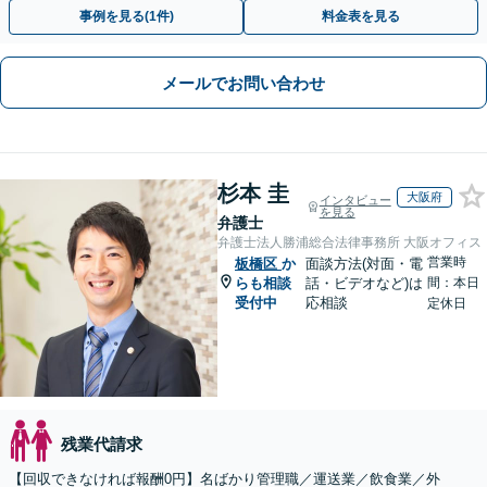
1分、御茶ノ水駅も利用可】
事例を見る(1件)
料金表を見る
メールでお問い合わせ
杉本 圭
大阪府
インタビュー
を見る
弁護士
弁護士法人勝浦総合法律事務所 大阪オフィス
営業時
板橋区
か
面談方法(対面・電
らも相談
話・ビデオなど)は
間：本日
受付中
応相談
定休日
残業代請求
【回収できなければ報酬0円】名ばかり管理職／運送業／飲食業／外