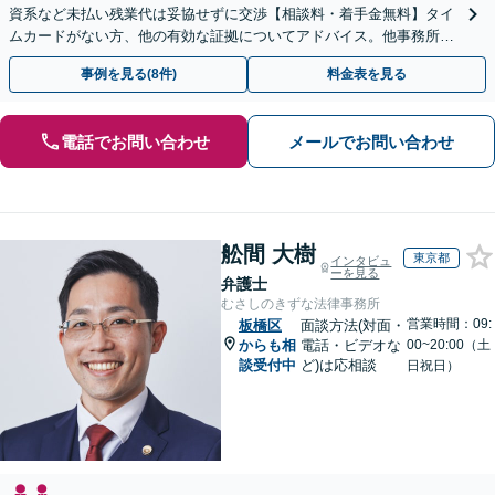
資系など未払い残業代は妥協せずに交渉【相談料・着手金無料】タイ
ムカードがない方、他の有効な証拠についてアドバイス。他事務所で
断られた方もご相談ください。あなたの権利を守ります！
事例を見る(8件)
料金表を見る
電話でお問い合わせ
メールでお問い合わせ
舩間 大樹
東京都
インタビュ
ーを見る
弁護士
むさしのきずな法律事務所
営業時間：09:
板橋区
面談方法(対面・
からも相
電話・ビデオな
00~20:00（土
談受付中
ど)は応相談
日祝日）