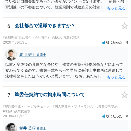
ていない自由参加であったか否かがポイントになります。 研修・教
育訓練への不参加について、就業規則で減給処分の対象とされていた
り、不参加によって業務を行うことができなかったりするなど、事実
上参加を強制されている場合には、研修・教育訓練であっても 労働時
間に該当するものと考えられています。 実務でも勉強会で習ったソ
6
会社都合で退職できますか？
フトウェアを使用している、勉強会で出さた課題の提出を会社から求
められていること等からすると、参加しないと業務に支障が出る可能
#退職理由(自己都合・会社都合)
#未払い残業代請求
性があり、事実上参加せざるを得なかったとも言えそうです。 開催
2020年8月13日
役にたった
8
日時•場所、開催された勉強会の内容、出された課題、提出した課題の
回答等を証拠として押さえておくことが考えられます。 職場を管轄
北川 雄士
弁護士
している労働基準監督署に相談してみる、労働局のあっせんを利用し
以前と変更後の具体的な条項や、残業の実態や証拠関係などによって
てみる方法もあろうかと思います。厚労省サイトの参考情報もご紹介
変わってくるので、書類一式をもって早急に弁護士事務所に連絡して
しておきます。 【参考】厚労省サイト 労働時間の考え方:「研修・教
法律相談をしたほうがいいと思います。 なお、あたらしい雇用契約書
育訓練」等の取扱い https://www.mhlw.go.jp/content/000556972.pdf
にサインしなければ違法という可能性は低いと思いますが、今回は先
の回答でも述べた通り、時間が経つほどにこちらの不利益になる可能
性があるので、あたらしい書面にサインせず、すぐに弁護士に相談す
7
準委任契約での拘束時間について
る案件だと思います。
#契約書作成・リーガルチェック
#個人事業主・フリーランス
#業務委託契約
#未払い残業代請求
2018年11月2日
役にたった
8
杉井 英昭
弁護士