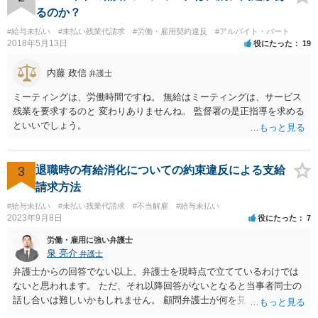
るのか？
#給与未払い
#未払い残業代請求
#労働・雇用契約違反
#アルバイト・パート
2018年5月13日
役にたった
19
内藤 政信
弁護士
ミーティングは、労働時間ですね。 無給はミーティングは、サービス
残業を要求するのと 変わりありませんね。 監督署の是正指導を求める
といいでしょう。
3
退職時の有給消化についての約束違反による支給
請求方法
#給与未払い
#未払い残業代請求
#不当解雇
#給与未払い
2023年9月8日
役にたった
7
労働・雇用に強い弁護士
泉 亮介
弁護士
弁護士からの回答でない以上、弁護士を現時点で立てているわけでは
ないと思われます。 ただ、それ以降回答がないとなると当事者同士の
話し合いは難しいかもしれません。 顧問弁護士が何を見て判断したの
か、そもそも会社がどのように説明をしたのかについても不明ですの