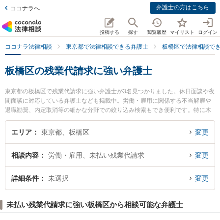
弁護士の方はこちら
ココナラへ
投稿する
探す
閲覧履歴
マイリスト
ログイン
ココナラ法律相談
東京都で法律相談できる弁護士
板橋区で法律相談で
板橋区の残業代請求に強い弁護士
東京都の板橋区で残業代請求に強い弁護士が3名見つかりました。休日面談や夜
間面談に対応している弁護士なども掲載中。労働・雇用に関係する不当解雇や
退職勧奨、内定取消等の細かな分野での絞り込み検索もでき便利です。特に木
下信行法律事務所の木下 信行弁護士や西台法律事務所の俣野 政紀弁護士、楽友
会光が丘法律事務所の宮入 陽子弁護士のプロフィール情報や弁護士費用、強み
エリア
東京都、板橋区
変更
などが注目されています。『板橋区で土日や夜間に発生した残業代請求のトラ
ブルを今すぐに弁護士に相談したい』『残業代請求のトラブル解決の実績豊富
相談内容
労働・雇用、未払い残業代請求
変更
な近くの弁護士を検索したい』『初回相談無料で残業代請求を法律相談できる
板橋区内の弁護士に相談予約したい』などでお困りの相談者さんにおすすめで
す。
詳細条件
未選択
変更
未払い残業代請求に強い板橋区から相談可能な弁護士