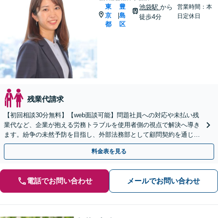
東
豊
池袋駅
から
営業時間：本
京
島
|
日定休日
徒歩4分
都
区
残業代請求
【初回相談30分無料】【web面談可能】問題社員への対応や未払い残
業代など、企業が抱える労務トラブルを使用者側の視点で解決へ導き
ます。紛争の未然予防を目指し、外部法務部として顧問契約を通じた
充実のサポートを提供しております【池袋駅徒歩4分】
料金表を見る
電話でお問い合わせ
メールでお問い合わせ