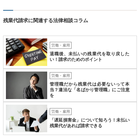
者が、倒産について裁判所への申立て等（法律上の倒産の場合）又は
労働基準監督署への認定申請（事実上の倒産の場合）が行われた日の
６か月前の日から２年の間に退職した者であること 事実上の倒産の場
合、そもそも、労働基準監督署長の認定を要するため、申請•認定に相
残業代請求に関連する法律相談コラム
応の時間を要します。また、事業活動の停止•再開見込み等につき会社
側の抵抗が予想され、認定に至らない事態も想定されます。 また、労
働基準監督署へ申告なされているとのことですが、労働基準監督署が
行うのは、原則として、会社への指導や是正勧告のため、未払い賃金
労働・雇用
の支払いを会社に強制する措置までは行うことができないという実情
退職後、未払いの残業代を取り戻した
があります。 そのため、退職の意思を既に会社に表明しているのであ
い！請求のためのポイント
れば、未払賃金の支払を求める労働審判や労働訴訟などの方法に切り
替えることを検討された方が適切なように思います（とろうとされて
いる主題と会社の実態とがマッチしていないように思われます）。 一
労働・雇用
度、雇用契約書や就業規則などを持参の上、弁護士に直接相談されて
管理職だから残業代は必要ないって本
みてはいかがでしょうか。
当？違法な「名ばかり管理職」にご注意
を
労働・雇用
「遅延損害金」について知ろう！未払い
残業代があれば請求できる