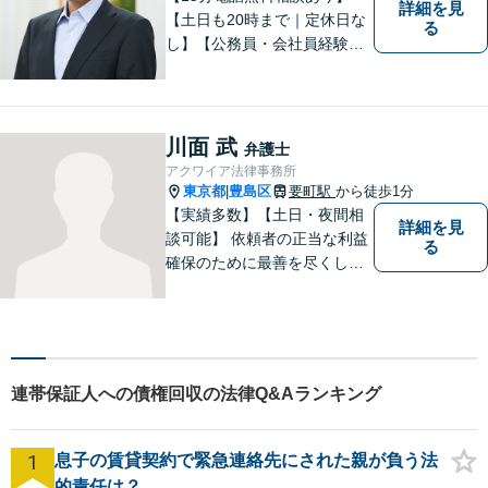
詳細を見
【土日も20時まで｜定休日な
る
し】【公務員・会社員経験あ
り】【弁護士歴15年以上】ス
ピード対応に定評あり。オン
ライン面談も実施中。不動
産、離婚、労働、借金トラブ
川面 武
弁護士
ルならお任せください。【企
アクワイア法律事務所
業側にも対応】【池袋駅5分】
東京都
豊島区
要町駅
から徒歩1分
|
【実績多数】【土日・夜間相
詳細を見
談可能】 依頼者の正当な利益
る
確保のために最善を尽くして
参ります。
連帯保証人への債権回収の法律Q&Aランキング
1
息子の賃貸契約で緊急連絡先にされた親が負う法
的責任は？