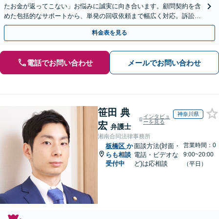
たお金が返ってこない」お悩みに誠実に向き合います。顧問契約を含
めた包括的なサポートから、単発の回収依頼まで幅広く対応。訴訟や
交渉で、権利を守るために尽力【夜間相談可】
料金表を見る
電話でお問い合わせ
メールでお問い合わせ
笹田 典
神奈川県
インタビュ
ーを見る
宏
弁護士
湘南合同法律事務所
営業時間：0
板橋区
か
面談方法(対面・
らも相談
電話・ビデオな
9:00~20:00
受付中
ど)は応相談
（平日）