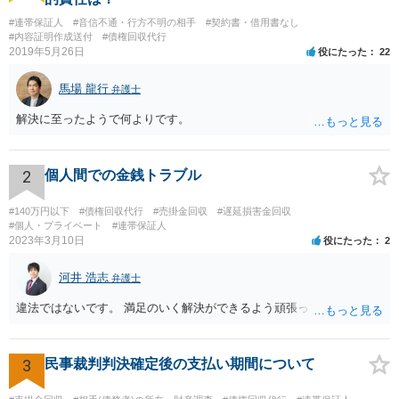
#連帯保証人
#音信不通・行方不明の相手
#契約書・借用書なし
#内容証明作成送付
#債権回収代行
2019年5月26日
役にたった
22
馬場 龍行
弁護士
解決に至ったようで何よりです。
2
個人間での金銭トラブル
#140万円以下
#債権回収代行
#売掛金回収
#遅延損害金回収
#個人・プライベート
#連帯保証人
2023年3月10日
役にたった
2
河井 浩志
弁護士
違法ではないです。 満足のいく解決ができるよう頑張ってください。
3
民事裁判判決確定後の支払い期間について