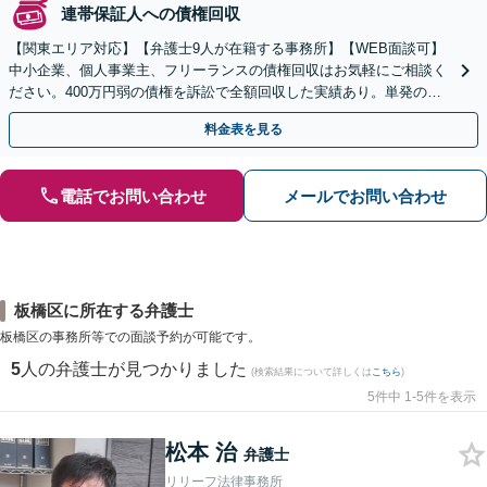
連帯保証人への債権回収
【関東エリア対応】【弁護士9人が在籍する事務所】【WEB面談可】
中小企業、個人事業主、フリーランスの債権回収はお気軽にご相談く
ださい。400万円弱の債権を訴訟で全額回収した実績あり。単発のご
依頼から、顧問契約まで対応しております
料金表を見る
電話でお問い合わせ
メールでお問い合わせ
板橋区に所在する弁護士
板橋区の事務所等での面談予約が可能です。
5
人の弁護士が見つかりました
(検索結果について詳しくは
こちら
)
5件中 1-5件を表示
松本 治
弁護士
リリーフ法律事務所