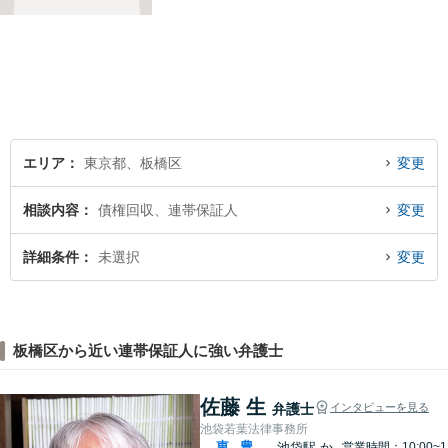
うな感覚で、気楽にご相談下
さい。
エリア
東京都、板橋区
変更
相談内容
債権回収、連帯保証人
変更
詳細条件
未選択
変更
板橋区から近い連帯保証人に強い弁護士
佐藤 生
弁護士
インタビューを見る
池袋若葉法律事務所
東
豊
池袋駅
か
営業時間：10:00~1