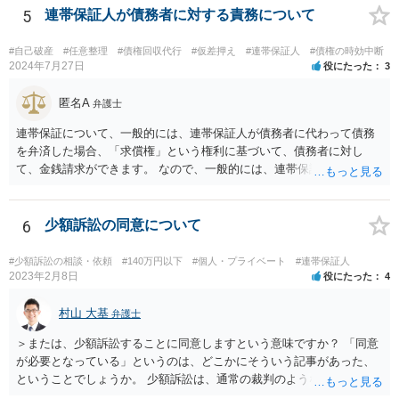
5
連帯保証人が債務者に対する責務について
#自己破産
#任意整理
#債権回収代行
#仮差押え
#連帯保証人
#債権の時効中断
2024年7月27日
役にたった
3
匿名A
弁護士
連帯保証について、一般的には、連帯保証人が債務者に代わって債務
を弁済した場合、「求償権」という権利に基づいて、債務者に対し
て、金銭請求ができます。 なので、一般的には、連帯保証人が代わり
に返済してくれた場合には、代わりに返済してもらった金額を、債務
者が連帯債務者に支払わなければならない、ということになります。
ご質問の構成の違いを確認されたい意図は分かりかねますが、結論と
6
少額訴訟の同意について
しては、一般的には「求償権」に基づいて上記のような処理になるか
と思います。
#少額訴訟の相談・依頼
#140万円以下
#個人・プライベート
#連帯保証人
2023年2月8日
役にたった
4
村山 大基
弁護士
＞または、少額訴訟することに同意しますという意味ですか？ 「同意
が必要となっている」というのは、どこかにそういう記事があった、
ということでしょうか。 少額訴訟は、通常の裁判のようなきちんとし
た審理をしないので、 被告側が、少額訴訟でいいよ、という同意だと