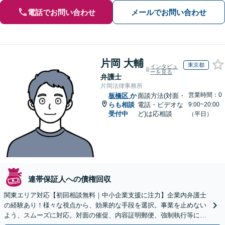
電話でお問い合わせ
メールでお問い合わせ
片岡 大輔
東京都
インタビュ
ーを見る
弁護士
片岡法律事務所
営業時間：0
板橋区
か
面談方法(対面・
らも相談
電話・ビデオな
9:00~20:00
受付中
ど)は応相談
（平日）
連帯保証人への債権回収
関東エリア対応【初回相談無料｜中小企業支援に注力】企業内弁護士
の経験あり！様々な視点から、効果的な手段を選択。事業を止めない
よう、スムーズに対応。対面の催促、内容証明郵便、強制執行等に精