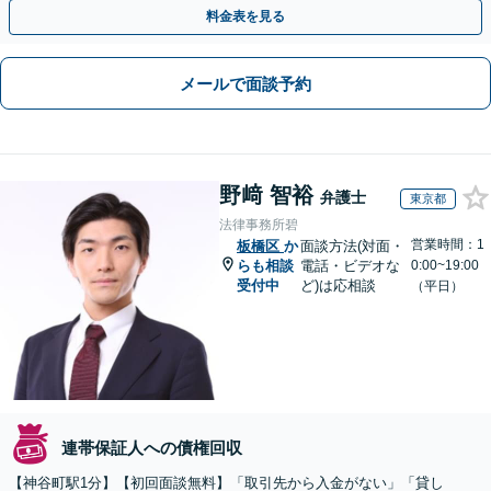
通。お困りの方はすぐにご相談を【オンライン面談◎】
料金表を見る
メールで面談予約
野﨑 智裕
弁護士
東京都
法律事務所碧
営業時間：1
板橋区
か
面談方法(対面・
らも相談
電話・ビデオな
0:00~19:00
受付中
ど)は応相談
（平日）
連帯保証人への債権回収
【神谷町駅1分】【初回面談無料】「取引先から入金がない」「貸し