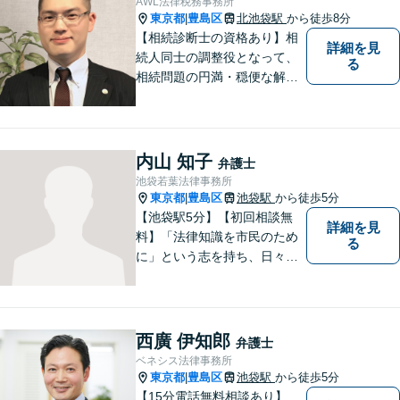
AWL法律税務事務所
応】
東京都
豊島区
北池袋駅
から徒歩8分
|
【相続診断士の資格あり】相
詳細を見
続人同士の調整役となって、
る
相続問題の円満・穏便な解決
をサポート／遺留分侵害額請
求／相続人・相続財産調査／
遺言書作成／遺産分割相続放
棄などお任せください【池袋8
内山 知子
弁護士
分】交通事故・借金問題にも
池袋若葉法律事務所
対応
東京都
豊島区
池袋駅
から徒歩5分
|
【池袋駅5分】【初回相談無
詳細を見
料】「法律知識を市民のため
る
に」という志を持ち、日々弁
護士活動に取り組んでいま
す。親権/財産分与/国際結婚な
どの問題でお悩みの方、長年
の経験と持ち前の情熱で手厚
西廣 伊知郎
弁護士
くサポートさせていただきま
ベネシス法律事務所
す。【フランス語対応可能】
東京都
豊島区
池袋駅
から徒歩5分
|
【15分電話無料相談あり】