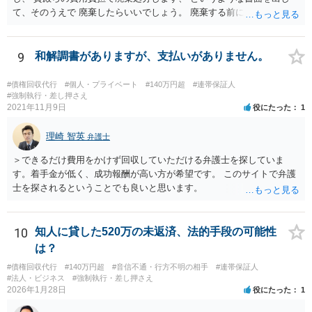
て、そのうえで 廃棄したらいいでしょう。 廃棄する前に、写真をとっ
ておくこと ですね。
9
和解調書がありますが、支払いがありません。
#債権回収代行
#個人・プライベート
#140万円超
#連帯保証人
#強制執行・差し押さえ
2021年11月9日
役にたった
1
理崎 智英
弁護士
＞できるだけ費用をかけず回収していただける弁護士を探していま
す。着手金が低く、成功報酬が高い方が希望です。 このサイトで弁護
士を探されるということでも良いと思います。
10
知人に貸した520万の未返済、法的手段の可能性
は？
#債権回収代行
#140万円超
#音信不通・行方不明の相手
#連帯保証人
#法人・ビジネス
#強制執行・差し押さえ
2026年1月28日
役にたった
1