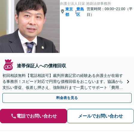
弁護士法人日栄 池袋法律事務所
東京
豊島
営業時間：09:00~21:00（平
|
都
区
日）
連帯保証人への債権回収
初回相談無料【電話相談可】裁判所書記官の経験ある弁護士が在籍す
る事務所！スピード対応で円滑な債権回収をおこないます。協議から
支払い督促、仮差し押さえ、強制執行まで一貫してサポート「費用や
見通しを説明するのでまずは気軽にご相談ください」
料金表を見る
電話でお問い合わせ
メールでお問い合わせ