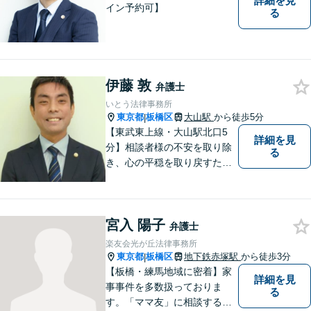
詳細を見
イン予約可】
る
伊藤 敦
弁護士
いとう法律事務所
東京都
板橋区
大山駅
から徒歩5分
|
【東武東上線・大山駅北口5
詳細を見
分】相談者様の不安を取り除
る
き、心の平穏を取り戻すため
のサポートに尽力。不動産が
絡む相続に強み。借金相談は2
000件以上。司法書士として
宮入 陽子
の実務経験を有し、不動産登
弁護士
記・商業登記といった登記業
楽友会光が丘法律事務所
務にも精通【宅建資格保有】
東京都
板橋区
地下鉄赤塚駅
から徒歩3分
|
【板橋・練馬地域に密着】家
詳細を見
事事件を多数扱っておりま
る
す。「ママ友」に相談するよ