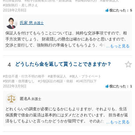
#売掛金回収
#相手(債務者)の所在・財産調査
#債権回収代行
#連帯保証人
#強制執行・差し押さえ
2018年2月8日
役にたった
5
氏家 悠
弁護士
保証人を付けてもらうことについては、純粋な交渉事項ですので、相
手方次第でしょう。 財産隠しの懸念は確かにあるかと思いますので、
交渉と並行して、強制執行の準備をしてもらうよう、今依頼されてい
る弁護士の先生と協議してみてはいかがでしょうか。 強制執行に強い
弁護士の探し方ですが、弁護士のウェブページなどがひとつの目安に
なります。 ただ、ウェブページの記載内容が確実というわけでもない
4
どうしたら金を返して貰うことできますか？
ので、実際に面談してみて、その弁護士ならどういう風に進めるか聞
いてみるのがよいと思います。
#音信不通・行方不明の相手
#連帯保証人
#個人・プライベート
#契約書・借用書なし
#少額訴訟の相談・依頼
#140万円以下
2022年3月9日
役にたった
1
匿名A
弁護士
どれくらいの調査が必要になるかにもよりますが、それよりも、生活
保護費で借金の返済は基本的にはダメだとされています。 担当者が返
済をしてもよいと言ったかどうかが疑問です。 そのあたりは、ネット
で「生活保護」「借金」「返済」といったキーワードで検索すれば詳
しい記事が出てきますので、一度見てみてもいいかもしれません。