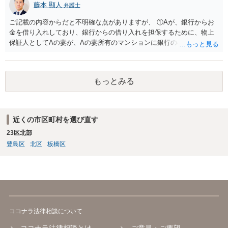
藤本 顯人
弁護士
ご記載の内容からだと不明確な点がありますが、 ①Aが、銀行からお
金を借り入れしており、銀行からの借り入れを担保するために、物上
保証人としてAの妻が、Aの妻所有のマンションに銀行の根抵当権を入
れているという可能性と ②AがAの妻にお金を貸付しており、その貸付
を担保するために、根抵当権としてAの妻のマンションに根抵当権が設
定されているという可能性 です。 状況からすると、①だと思います。
もっとみる
①だとした場合、現状ですと、Aには全く弁済能力がないので、回収は
非常に厳しいと思われます。
近くの市区町村を選び直す
23区北部
豊島区
北区
板橋区
ココナラ法律相談について