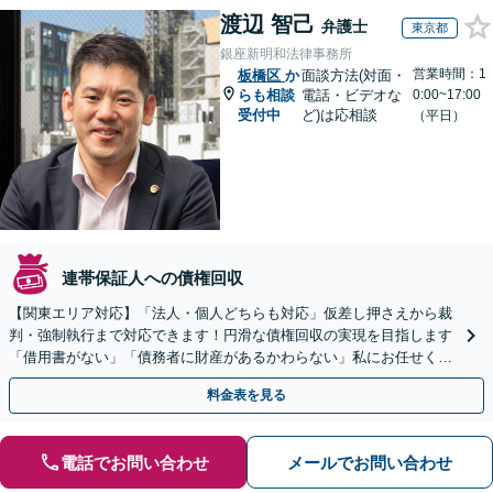
渡辺 智己
弁護士
東京都
銀座新明和法律事務所
営業時間：1
板橋区
か
面談方法(対面・
らも相談
電話・ビデオな
0:00~17:00
受付中
ど)は応相談
（平日）
連帯保証人への債権回収
【関東エリア対応】「法人・個人どちらも対応」仮差し押さえから裁
判・強制執行まで対応できます！円滑な債権回収の実現を目指します
「借用書がない」「債務者に財産があるかわらない」私にお任せくだ
さい！【分割払いあり】【休日・夜間相談可】
料金表を見る
電話でお問い合わせ
メールでお問い合わせ