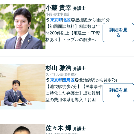
小藤 貴幸
弁護士
小藤法律事務所
東京都
北区
板橋駅
から徒歩1分
|
【初回面談無料】相談数は年
詳細を見
間200件以上【宅建士・FP資
る
格あり】トラブルの解決へは
スピード対応が重要です。問
題の本質を掘り下げ、真の解
決を目指します。不動産・相
続・離婚・企業法務はお任せ
杉山 雅浩
弁護士
ください。【板橋駅徒歩1分】
スピネル法律事務所
東京都
豊島区
北池袋駅
から徒歩7分
|
【池袋駅徒歩7分】【民事事件
詳細を見
に特化した弁護士】成功報酬
る
型の費用体系を導入！お困り
ごとがあれば、まずはご相談
ください。「街の法律家」と
しての身近な事細かい事件ま
で広く取り扱い、幅広い分野
佐々木 輝
弁護士
で実績あり！【完全個室対