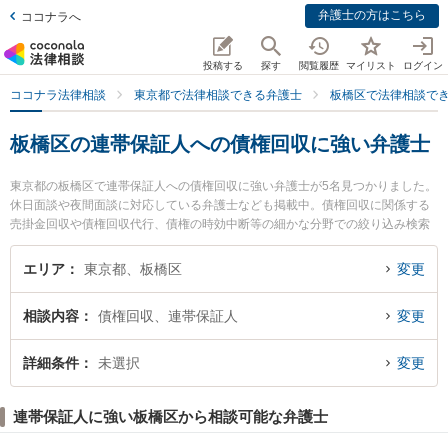
弁護士の方はこちら
ココナラへ
投稿する
探す
閲覧履歴
マイリスト
ログイン
ココナラ法律相談
東京都で法律相談できる弁護士
板橋区で法律相談で
板橋区の連帯保証人への債権回収に強い弁護士
東京都の板橋区で連帯保証人への債権回収に強い弁護士が5名見つかりました。
休日面談や夜間面談に対応している弁護士なども掲載中。債権回収に関係する
売掛金回収や債権回収代行、債権の時効中断等の細かな分野での絞り込み検索
もでき便利です。特にリリーフ法律事務所の松本 治弁護士や木下信行法律事務
所の木下 信行弁護士、西台法律事務所の俣野 政紀弁護士のプロフィール情報や
エリア
東京都、板橋区
変更
弁護士費用、強みなどが注目されています。『板橋区で土日や夜間に発生した
連帯保証人への債権回収のトラブルを今すぐに弁護士に相談したい』『連帯保
相談内容
債権回収、連帯保証人
変更
証人への債権回収のトラブル解決の実績豊富な近くの弁護士を検索したい』
『初回相談無料で連帯保証人への債権回収を法律相談できる板橋区内の弁護士
に相談予約したい』などでお困りの相談者さんにおすすめです。
詳細条件
未選択
変更
連帯保証人に強い板橋区から相談可能な弁護士