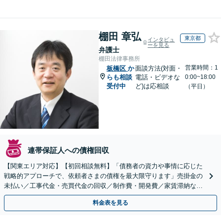
棚田 章弘
東京都
インタビュ
ーを見る
弁護士
棚田法律事務所
営業時間：1
板橋区
か
面談方法(対面・
らも相談
電話・ビデオな
0:00~18:00
受付中
ど)は応相談
（平日）
連帯保証人への債権回収
【関東エリア対応】【初回相談無料】「債務者の資力や事情に応じた
戦略的アプローチで、依頼者さまの債権を最大限守ります」売掛金の
未払い／工事代金・売買代金の回収／制作費・開発費／家賃滞納な
ど、事業活動で発生するあらゆる債権回収に実績あり
料金表を見る