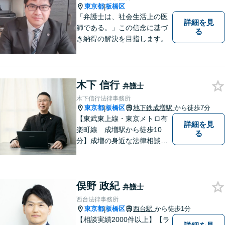
東京都
板橋区
|
「弁護士は、社会生活上の医
詳細を見
師である。」この信念に基づ
る
き納得の解決を目指します。
木下 信行
弁護士
木下信行法律事務所
東京都
板橋区
地下鉄成増駅
から徒歩7分
|
【東武東上線・東京メトロ有
詳細を見
楽町線 成増駅から徒歩10
る
分】成増の身近な法律相談所
です。小さなお悩みでも構い
ません。お気軽にご相談くだ
さい。
俣野 政紀
弁護士
西台法律事務所
東京都
板橋区
西台駅
から徒歩1分
|
【相談実績2000件以上】【ラ