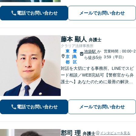
す。話しやすい雰囲気作りを徹底し、
依頼者さまと密にコミュニケーション
電話でお問い合わせ
メールでお問い合わせ
を取ることを大切にしています。【休
日・夜間面談可】【メール・WEB相談
可】
藤本 顯人
弁護士
クラリア法律事務所
東
豊
池袋駅
か
営業時間：00:00~2
京
島
|
3:59（平日）
ら徒歩5分
都
区
対話を大切にする事務所。LINEでスピ
ード相談／WEB完結可【警察官から弁
護士へ】あなたのために最善の解決を
目指します。洞察力と交渉力を強み
に、相続問題、交通事故や離婚などの
民事から刑事事件まで幅広く支援【完
電話でお問い合わせ
メールでお問い合わせ
全個室】
郡司 理
弁護士
インタビューを見る