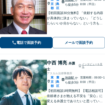
京
島
|
8:00（平日）
ら徒歩5分
都
区
【初回面談30分無料】「依頼する内容
が具体的に決まっていない」「どうし
たらいいか分からない」という方も、
まずはお気軽にご相談ください【弁護
士歴20年】離婚・男女問題、交通事
故、相続遺言、不動産・住まい
電話で面談予約
メールで面談予約
中西 博亮
弁護
インタビューを見
る
士
アスカル法律事務所
東
豊
池袋駅
か
営業時間：09:00~1
京
島
|
8:00（平日）
ら徒歩3分
都
区
【初回相談1時間無料】【電話相談可】
依頼者さまが抱える不安を「安心」に
変える弁護士でありたいと思っていま