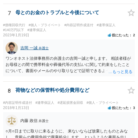
思います（多分）。 実際の流れとしては、少額訴訟では嫌だ、と被告
が考えた場合、 通常の訴訟でやってほしい、と裁判所に対して書類を
7
母とのお金のトラブルと今後について
出したりします。
#債権回収代行
#個人・プライベート
#内容証明作成送付
#連帯保証人
#140万円以下
#連帯保証人
2023年1月19日
役にたった
2
吉岡 一誠
弁護士
ワンオネスト法律事務所の弁護士の吉岡一誠と申します。 相談者様が
お母様との間で携帯料金や葬儀代等の支払いに関して約束をしたこと
について、書面やメールのやり取りなどで証明できるようであれば、
立替金を裁判上請求する余地があろうかと思います。 ただし、お母様
の資力が乏しいとなると、判決が下りても実際に回収することができ
ない可能性があるため、不定期でも少しずつでも返済があるようであ
8
荷物などの保管料や処分費用など
れば、コストをかけて裁判を起こすよりも、このまま分割払いを続け
てもらう方が良いかもしれません。 なお、保証人欄の無断署名の件
#内容証明作成送付
#連帯保証人
#遅延損害金回収
#個人・プライベート
は、お母様に注意するしかないですが、お母様が勝手に署名した場合
2018年1月13日
役にたった
3
は保証契約は無効ですので、仮に金融機関等から相談者様のもとに請
求が来た場合は支払いを拒否できます。
内藤 政信
弁護士
○月○日までに取りに来るように、 来ないならば放棄したものとみな
し、 貴殿らの費用負担で廃棄処分します、 というような書面を出し