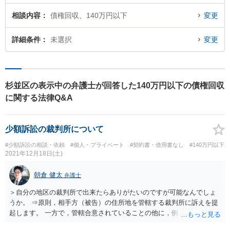
相談内容
債権回収、140万円以下
変更
詳細条件
未選択
変更
杉並区の表示中の弁護士が回答した140万円以下の債権回収
に関する法律Q&A
少額訴訟の裁判所について
#少額訴訟の相談・依頼
#個人・プライベート
#契約書・借用書なし
#140万円以下
2021年12月18日(土)
朝倉 健太
弁護士
＞自分の地区の裁判所で出来たらありがたいのですが可能なんでしょ
うか。 ⇒原則，相手方（被告）の住所地を管轄する裁判所に訴えを提
起します。 一方で，管轄合意されていることの他に，例えば金銭の請
求であれば債権者（原告）の住所地を管轄する裁判所に訴えを提起で