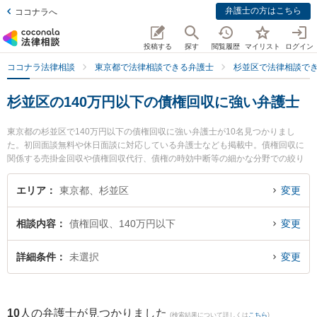
弁護士の方はこちら
ココナラへ
投稿する
探す
閲覧履歴
マイリスト
ログイン
ココナラ法律相談
東京都で法律相談できる弁護士
杉並区で法律相談で
杉並区の140万円以下の債権回収に強い弁護士
東京都の杉並区で140万円以下の債権回収に強い弁護士が10名見つかりまし
た。初回面談無料や休日面談に対応している弁護士なども掲載中。債権回収に
関係する売掛金回収や債権回収代行、債権の時効中断等の細かな分野での絞り
込み検索もでき便利です。特に弁護士法人KTG 杉並法律事務所の木村 恒平弁護
士や桜上水法律事務所の中島 圭太弁護士、弁護士法人KTG 杉並法律事務所の小
エリア
東京都、杉並区
変更
島 麗香弁護士のプロフィール情報や弁護士費用、強みなどが注目されていま
す。『杉並区で土日や夜間に発生した140万円以下の債権回収のトラブルを今
相談内容
債権回収、140万円以下
変更
すぐに弁護士に相談したい』『140万円以下の債権回収のトラブル解決の実績
豊富な近くの弁護士を検索したい』『初回相談無料で140万円以下の債権回収
を法律相談できる杉並区内の弁護士に相談予約したい』などでお困りの相談者
詳細条件
未選択
変更
さんにおすすめです。
10
人の弁護士が見つかりました
(検索結果について詳しくは
こちら
)