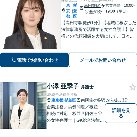
弁護士法人KTG 杉並法律事務所
東
杉
高円寺駅
か
営業時間：10:00~
京
並
|
19:00（平日）
ら徒歩1分
都
区
【高円寺駅徒歩1分】【地域に根ざした
法律事務所で活躍する女性弁護士】皆
様との信頼関係を大切にして、日々業
務を行っております。【離婚問題】
【相続】【債務整理】お悩みごとあり
ましたら、お気軽にご相談ください。
電話でお問い合わせ
メールでお問い合わせ
小澤 亜季子
弁護士
GK総合法律事務所
東京都
杉並区
南阿佐ケ谷駅
から徒歩3分
|
企業法務／労働問題／破産・
詳細を見
相続に対応｜杉並区阿佐ヶ谷
る
の女性弁護士｜GK総合法律事
務所