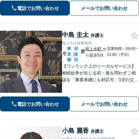
指し、日々邁進しております【夜間・
電話でお問い合わせ
メールでお問い合わせ
土日相談可】
中島 圭太
弁護士
桜上水法律事務所
東
杉
桜上水駅
か
営業時間：09:00~
京
並
|
21:00（平日）
ら徒歩5分
都
区
【ワンランク上のリーガルサービス】
相続紛争が生じる前・後を問わずご相
談を「事業承継にも対応可」3児の父で
ある弁護士が親の気持ちに寄り添い、
子の将来まで考えた解決策をご提案
【休日・夜間相談可】慰謝料や財産分
電話でお問い合わせ
メールでお問い合わせ
与などの金銭トラブルもお任せ【桜上
水駅5分】
小島 麗香
弁護士