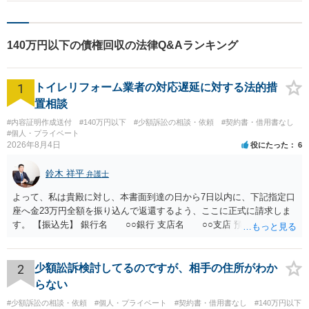
きることがあります（民事訴訟法5条1号，民法484条1項）。
140万円以下の債権回収の法律Q&Aランキング
1
トイレリフォーム業者の対応遅延に対する法的措
置相談
#内容証明作成送付
#140万円以下
#少額訴訟の相談・依頼
#契約書・借用書なし
#個人・プライベート
2026年8月4日
役にたった
6
鈴木 祥平
弁護士
よって、私は貴殿に対し、本書面到達の日から7日以内に、下記指定口
座へ金23万円全額を振り込んで返還するよう、ここに正式に請求しま
す。 【振込先】 銀行名 ○○銀行 支店名 ○○支店 預金種別 普通
口座番号 ○○○○○○○ 口座名義 ○○○○ 万一、上記期限までに返金がな
されない場合には、貴殿には任意に返金する意思がないものと判断
し、やむを得ず、返還金23万円及びこれに対する遅延損害金の支払い
2
少額訟訴検討してるのですが、相手の住所がわか
を求める民事訴訟、支払督促その他必要な法的手続を直ちに講じま
らない
す。 その際には、訴訟に要する費用その他法令上認められる金員につ
#少額訴訟の相談・依頼
#個人・プライベート
#契約書・借用書なし
#140万円以下
いても併せて請求する予定ですので、あらかじめ申し添えます。 本件