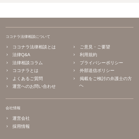
まず本名や住所の特定を進めてください。 相手が購入した高額商品
（Switch2等）の事実も踏まえ、応じない場合は法的措置を辞さない姿
勢で交渉に臨むのが現実的かと思います。
ココナラ法律相談について
ココナラ法律相談とは
ご意見・ご要望
法律Q&A
利用規約
法律相談コラム
プライバシーポリシー
ココナラとは
外部送信ポリシー
よくあるご質問
掲載をご検討の弁護士の方
へ
運営へのお問い合わせ
会社情報
運営会社
採用情報