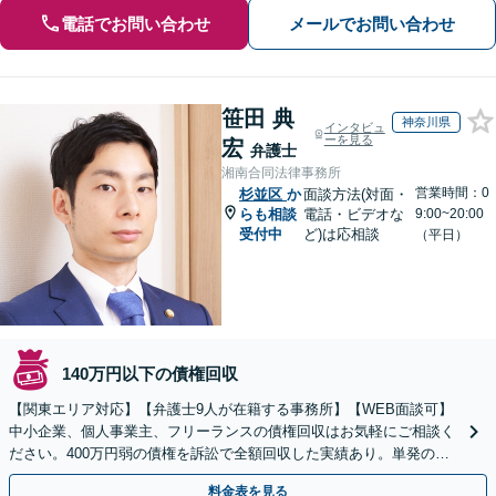
電話でお問い合わせ
メールでお問い合わせ
笹田 典
神奈川県
インタビュ
ーを見る
宏
弁護士
湘南合同法律事務所
営業時間：0
杉並区
か
面談方法(対面・
らも相談
電話・ビデオな
9:00~20:00
受付中
ど)は応相談
（平日）
140万円以下の債権回収
【関東エリア対応】【弁護士9人が在籍する事務所】【WEB面談可】
中小企業、個人事業主、フリーランスの債権回収はお気軽にご相談く
ださい。400万円弱の債権を訴訟で全額回収した実績あり。単発のご
依頼から、顧問契約まで対応しております
料金表を見る