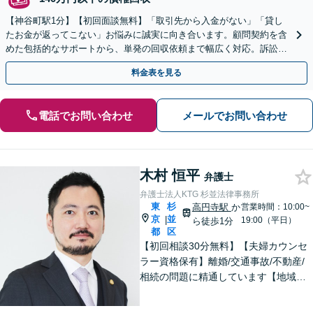
【神谷町駅1分】【初回面談無料】「取引先から入金がない」「貸し
たお金が返ってこない」お悩みに誠実に向き合います。顧問契約を含
めた包括的なサポートから、単発の回収依頼まで幅広く対応。訴訟や
交渉で、権利を守るために尽力【夜間相談可】
料金表を見る
電話でお問い合わせ
メールでお問い合わせ
木村 恒平
弁護士
弁護士法人KTG 杉並法律事務所
東
杉
高円寺駅
か
営業時間：10:00~
京
並
|
19:00（平日）
ら徒歩1分
都
区
【初回相談30分無料】【夫婦カウンセ
ラー資格保有】離婚/交通事故/不動産/
相続の問題に精通しています【地域に
密着した法律事務所】皆様に安心して
いただけるような頼もしい弁護士を目