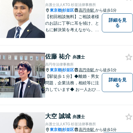
可能】【メール・WEB面談
弁護士法人KTG 杉並法律事務所
可】
東京都
杉並区
高円寺駅
から徒歩1分
|
【初回相談無料】ご相談者様
詳細を見
のお話に丁寧に耳を傾け、と
る
もに解決策を考えながら、納
得できる形での問題解決を目
指して尽力いたします。信頼
いただける弁護士になれるよ
佐藤 祐介
う日々精進して参ります。
弁護士
【夜間や休日相談も対応可
高円寺法律事務所
能】【メール・WEB面談可】
東京都
杉並区
高円寺駅
から徒歩1分
|
【駅徒歩１分】◆離婚・男女
詳細を見
問題，企業法務，相続等に注
る
力しています◆ お一人おひと
りのお気持ちに即した，事案
ごとの解決策をご提案いたし
ます。
大空 誠城
弁護士
弁護士法人KTG 杉並法律事務所
東京都
杉並区
高円寺駅
から徒歩1分
|