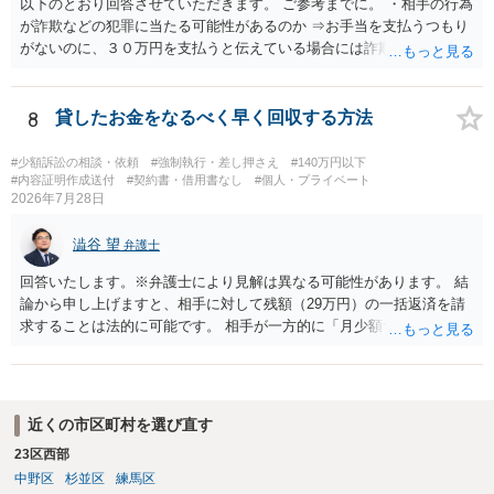
以下のとおり回答させていただきます。 ご参考までに。 ・相手の行為
が詐欺などの犯罪に当たる可能性があるのか ⇒お手当を支払うつもり
がないのに、３０万円を支払うと伝えている場合には詐欺罪に該当す
る可能性があります。 ・未払い金を回収するためにどのような法的手
段が取れるのか ⇒契約に基づく履行請求として３０万円を請求するこ
とが考えられますが、 パパ活の契約は、売春防止法に抵触する契約
8
貸したお金をなるべく早く回収する方法
であるため、公序良俗に反する契約として 民法上無効（民法９０
条）となるため、相手方に請求できない可能性が高いです。 ・相手の
#少額訴訟の相談・依頼
#強制執行・差し押さえ
#140万円以下
氏名や住所が分からない状態でも対応可能なのか ⇒訴訟等の裁判上の
#内容証明作成送付
#契約書・借用書なし
#個人・プライベート
2026年7月28日
手続を利用する場合には、原則として相手方の住所・氏名を把握して
いる必要があります。
澁谷 望
弁護士
回答いたします。※弁護士により見解は異なる可能性があります。 結
論から申し上げますと、相手に対して残額（29万円）の一括返済を請
求することは法的に可能です。 相手が一方的に「月少額ずつ返す」と
言ってきたとしても、あなたが同意していない以上、分割払いの合意
は成立していません。当初の返済期日も過ぎているため、一括返済を
求める権利があります。 具体的には、以下の手順で進めるのが効果的
です。 分割拒否と一括請求の通知：PayPayのメッセージ等で「分割
近くの市区町村を選び直す
払いには同意していないため、残額の一括払いを求める」旨を明確に
23区西部
伝えます。 相手の本名・住所の確認：応じない場合に法的手段（少額
中野区
杉並区
練馬区
訴訟など）をとるには、相手の身元が必要です。分からない場合は、