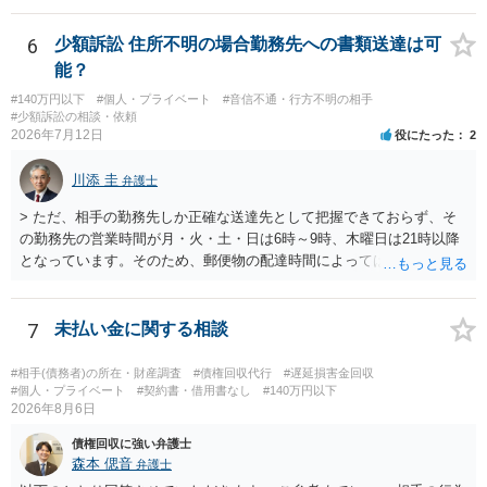
6
少額訴訟 住所不明の場合勤務先への書類送達は可
能？
#140万円以下
#個人・プライベート
#音信不通・行方不明の相手
#少額訴訟の相談・依頼
2026年7月12日
役にたった
2
川添 圭
弁護士
> ただ、相手の勤務先しか正確な送達先として把握できておらず、そ
の勤務先の営業時間が月・火・土・日は6時～9時、木曜日は21時以降
となっています。そのため、郵便物の配達時間によっては受け取りが
難しい可能性があります。 営業時間を具体的に明らかにして、早朝・
夜間の送達を上申するのが基本になりますが、感覚的には郵便局を動
かすには早すぎるので執行官送達を申し立てる必要があるかもしれま
7
未払い金に関する相談
せん。裁判所としては（あまりに特殊すぎて）就業場所送達を認めな
い可能性もありますし、執行官送達には費用もかかりますので、まず
#相手(債務者)の所在・財産調査
#債権回収代行
#遅延損害金回収
は裁判所へ相談した方がよいと思います。
#個人・プライベート
#契約書・借用書なし
#140万円以下
2026年8月6日
債権回収に強い弁護士
森本 偲音
弁護士