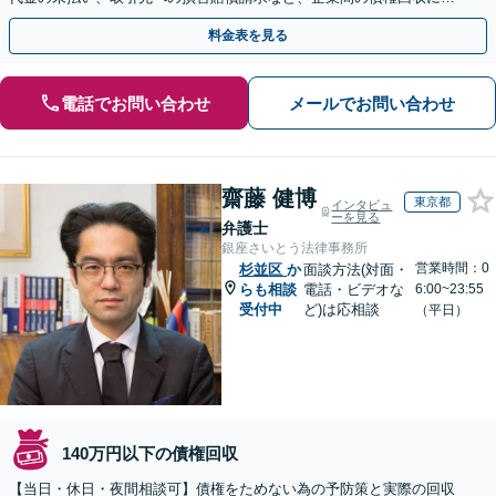
広く対応「フリーランスの報酬未払いもご相談ください」
料金表を見る
電話でお問い合わせ
メールでお問い合わせ
齋藤 健博
東京都
インタビュ
ーを見る
弁護士
銀座さいとう法律事務所
営業時間：0
杉並区
か
面談方法(対面・
らも相談
電話・ビデオな
6:00~23:55
受付中
ど)は応相談
（平日）
140万円以下の債権回収
【当日・休日・夜間相談可】債権をためない為の予防策と実際の回収