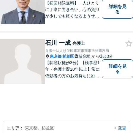
【初回相談無料】一人ひとり
詳細を見
に丁寧に向き合い、心の負担
る
が少しでも軽くなるようサポ
ートいたします。問題の背景
にも目を向け、その先の暮ら
しまで見据えた支えを大切に
石川 一成
しています。【夜間や休日相
弁護士
談も対応可能】【メール・WE
弁護士法人杉並民事家事商事法律事務所
B面談可】
東京都
杉並区
荻窪駅
から徒歩3分
|
【荻窪駅徒歩3分】【検事歴1
詳細を見
年・弁護士歴20年以上】常に
る
依頼者の方のお気持ちに沿っ
た事件の解決を目指し、法的
に最善のアドバイスをさせて
頂きます。当所は民事事件全
般を幅広く取り扱っていま
す。【初回面談無料】どんな
難件でも全力でお客様のお力
になります。
エリア
東京都、杉並区
変更