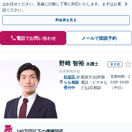
はお任せください。迅速に行動し丁寧に対応いたします。まずはお電
話ください。
料金表を見る
電話でお問い合わせ
メールで面談予約
野﨑 智裕
弁護士
東京都
法律事務所碧
営業時間：1
杉並区
か
面談方法(対面・
らも相談
電話・ビデオな
0:00~19:00
受付中
ど)は応相談
（平日）
140万円以下の債権回収