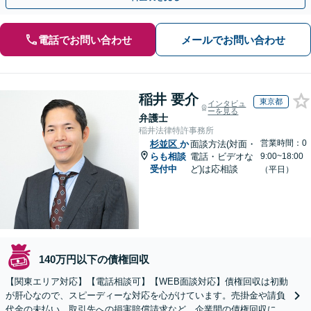
電話でお問い合わせ
メールでお問い合わせ
稲井 要介
東京都
インタビュ
ーを見る
弁護士
稲井法律特許事務所
営業時間：0
杉並区
か
面談方法(対面・
らも相談
電話・ビデオな
9:00~18:00
受付中
ど)は応相談
（平日）
140万円以下の債権回収
【関東エリア対応】【電話相談可】【WEB面談対応】債権回収は初動
が肝心なので、スピーディーな対応を心がけています。売掛金や請負
代金の未払い、取引先への損害賠償請求など、企業間の債権回収に幅