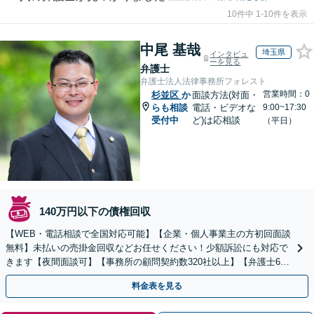
10件中 1-10件を表示
中尾 基哉
埼玉県
インタビュ
ーを見る
弁護士
弁護士法人法律事務所フォレスト
営業時間：0
杉並区
か
面談方法(対面・
らも相談
電話・ビデオな
9:00~17:30
受付中
ど)は応相談
（平日）
140万円以下の債権回収
【WEB・電話相談で全国対応可能】【企業・個人事業主の方初回面談
無料】未払いの売掛金回収などお任せください！少額訴訟にも対応で
きます【夜間面談可】【事務所の顧問契約数320社以上】【弁護士6人
在籍&専門家顧問がフルサポート】
料金表を見る