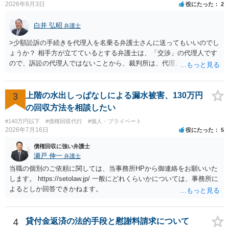
2026年8月3日
役にたった
2
は、貴殿自らが契約を解約したことによって生じた返還義務の履行を
求めるものにすぎません。貴殿の仕入先との取引関係や返金時期など
白井 弘昭
弁護士
の内部事情は、私に対する返還義務の発生や履行時期には何ら影響を
及ぼすものではありません。 これ以上、本件の解決を不必要に遅延さ
>少額訟訴の手続きを代理人を名乗る弁護士さんに送ってもいいのでし
せることなく、誠意をもって速やかに返金手続を履行されるよう、強
ょうか？ 相手方が立てているとする弁護士は、「交渉」の代理人です
く求めます。 以上
ので、訴訟の代理人ではないことから、裁判所は、代理人宛ての訴状
を受け取ることは無いと思われます。 なお、交渉段階で代理人が就い
ている場合は、相手方（被告）の住所で訴状を作成提出し、裁判所に
代理人が就いていたことを知らせると（訴状の記載内容から明らかな
3
上階の水出しっぱなしによる漏水被害、130万円
場合も）、裁判所が当該代理人弁護士に事前連絡し、引き続き訴訟も
の回収方法を相談したい
受任するかを聞いたうえで、受任の意志が明らかになったところで、
#140万円以下
#債権回収代行
#個人・プライベート
直接被告に送達するのではなく、代理人に訴状の受領を促すこともあ
2026年7月16日
役にたった
5
ります。 ラインのやり取りでしか証拠がないと、実際の本人性が明ら
かではありません。もちろん弁護士（２０万円の請求で代理人弁護士
債権回収に強い弁護士
に委任するかも疑わしいのですが）も住所は明らかにしないでしょ
瀬戸 伸一
弁護士
う。 何か本人を示す事実（振込先などの情報）から、相手の住所等の
当職の個別のご依頼に関しては、当事務所HPから御連絡をお願いいた
情報を割り出していくしかないように思えます。 以上、ご参考まで。
します。 https://setolaw.jp/ 一般にどれくらいかについては、事務所に
よるとしか回答できかねます。
4
貸付金返済の法的手段と慰謝料請求について