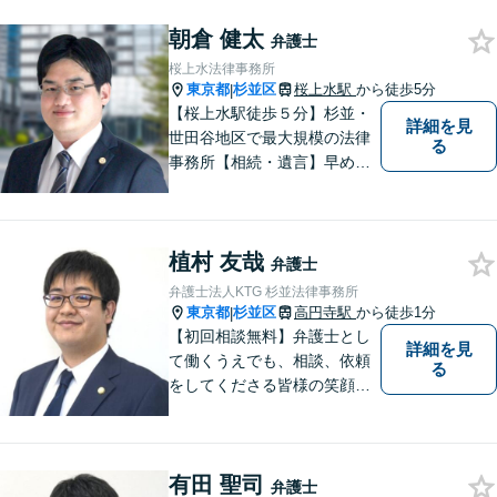
朝倉 健太
弁護士
桜上水法律事務所
東京都
杉並区
桜上水駅
から徒歩5分
|
【桜上水駅徒歩５分】杉並・
詳細を見
世田谷地区で最大規模の法律
る
事務所【相続・遺言】早めの
ご相談が解決への一番の近道
です【企業法務】契約書の作
成・リーガルチェックもご相
植村 友哉
談下さい【借金・債務整理】
弁護士
生活再建に向けて伴走しま
弁護士法人KTG 杉並法律事務所
す！
東京都
杉並区
高円寺駅
から徒歩1分
|
【初回相談無料】弁護士とし
詳細を見
て働くうえでも、相談、依頼
る
をしてくださる皆様の笑顔を
見られるよう、不安や悩みに
真摯に向き合いながら解決へ
と導くことを心がけていま
有田 聖司
す。【夜間や休日相談も対応
弁護士