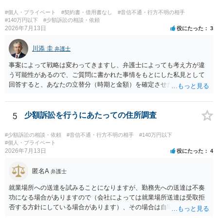
#個人・プライベート
#契約書・借用書なし
#音信不通・行方不明の相手
#140万円以下
#少額訴訟の相談・依頼
2026年7月13日
役にたった
3
川添 圭
弁護士
事案によって戦略は変わってきますし、弁護士によっても考え方が違
う可能性があるので、ご質問に書かれた事情をもとにした私見として
回答すると、あなたの立替分（時期と金額）を確定させた上で、淡々
と訴訟提起する方がよい事案ではないかと思料します。支払督促だ
と、もし異議申立てがなされる可能性が高そうであれば時間の浪費
（通常訴訟へ移行する日数分空転する）になりますし、支払督促及び
5
少額訴訟を行うにあたっての住所調査
その異議後の通常訴訟は相手方の住所地が管轄裁判所になるため（特
に相手方が遠方である場合は）対応が面倒な場合があるからです。相
#少額訴訟の相談・依頼
#音信不通・行方不明の相手
#140万円以下
手方の主張については、和解で減額を考慮すればよいと思います。 な
#個人・プライベート
2026年7月13日
役にたった
4
お、残念ながら、「連絡も返ってこず、返済の目処も立たずで精神的
ダメージが大きく」という理由では、慰謝料請求は通常は認められま
匿名A
せん。
弁護士
就業場所への送達を試みることになりますが、勤務先への送達は不奏
功になる場合がありますので（会社によっては就業場所送達は受取拒
否する方針にしている場合があります）、その場合は自宅の住所調査
が必要になるでしょう。