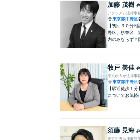
加藤 茂樹
アクシアム法律事
東京都
中野区
|
【初回３０分相
野区、杉並区、
内のみならず全
牧戸 美佳
東京ゆうか法律事
東京都
中野区
|
【駅近徒歩１分
についてお気軽
須藤 晃海
東京中野法律事務