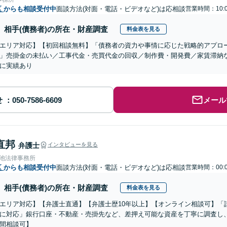
区
からも相談受付中
面談方法(対面・電話・ビデオなど)は応相談
営業時間：10:0
相手(債務者)の所在・財産調査
料金表を見る
エリア対応】【初回相談無料】「債務者の資力や事情に応じた戦略的アプロ
」売掛金の未払い／工事代金・売買代金の回収／制作費・開発費／家賃滞納
に実績あり
せ
メール
直邦
弁護士
インタビューを見る
溜池法律事務所
区
からも相談受付中
面談方法(対面・電話・ビデオなど)は応相談
営業時間：00:0
相手(債務者)の所在・財産調査
料金表を見る
エリア対応】【弁護士直通】【弁護士歴10年以上】【オンライン相談可】「
に対応」銀行口座・不動産・売掛先など、差押え可能な資産を丁寧に調査し
間相談可】