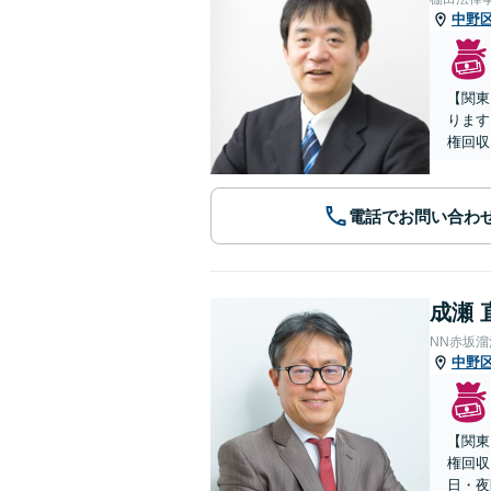
中野
【関東
ります
権回収
電話でお問い合わ
成瀬 
NN赤坂
中野
【関東
権回収
日・夜