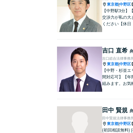
東京都
中野区
|
【中野駅3分】
交渉力が私の大
ください【休日
吉口 直希
吉口総合法律事務
東京都
中野区
|
【中野・杉並エ
間対応可】【年
組みます。お気
田中 賢規
田中賢規法律事務
東京都
中野区
|
{初回相談無料}