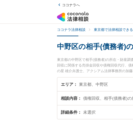
ココナラへ
ココナラ法律相談
東京都で法律相談できる
中野区の相手(債務者)
東京都の中野区で相手(債務者)の所在・財産
回収に関係する売掛金回収や債権回収代行、債
の星 雄介弁護士、アクシアム法律事務所の加藤
在・財産調査のトラブルを今すぐに弁護士に相
者)の所在・財産調査を法律相談できる中野区
エリア
東京都、中野区
相談内容
債権回収、相手(債務者)
詳細条件
未選択