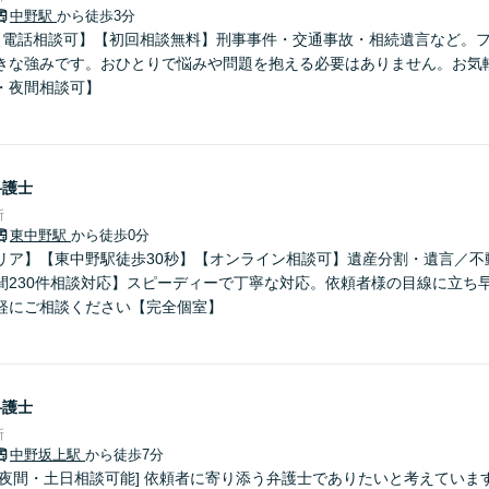
中野駅
から徒歩3分
【電話相談可】【初回相談無料】刑事事件・交通事故・相続遺言など。
きな強みです。おひとりで悩みや問題を抱える必要はありません。お気
・夜間相談可】
弁護士
所
東中野駅
から徒歩0分
リア】【東中野駅徒歩30秒】【オンライン相談可】遺産分割・遺言／不
間230件相談対応】スピーディーで丁寧な対応。依頼者様の目線に立ち
軽にご相談ください【完全個室】
弁護士
所
中野坂上駅
から徒歩7分
 [夜間・土日相談可能] 依頼者に寄り添う弁護士でありたいと考えてい