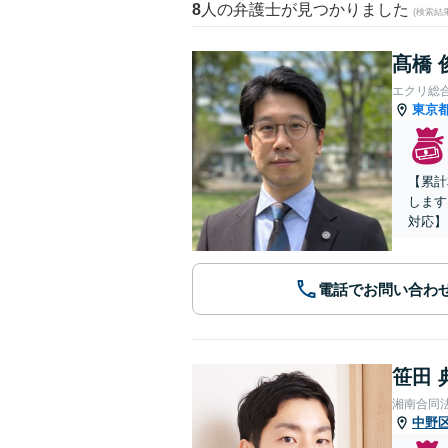
8
人の弁護士が見つかりました
(検索結
髙橋 
エクリ総
東京
【累計
します
対応】
電話でお問い合わ
笹田 
湘南合同
中野