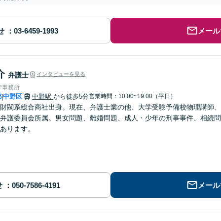
せ
メール
介
弁護士
インタビューを見る
律事務所
都
中野区
中野駅
から徒歩5分
営業時間：10:00~19:00（平日）
|
財閥系総合商社出身。現在、弁護士業の他、大学受験予備校物理講師、
弁護委員会所属。男女問題、離婚問題、成人・少年の刑事事件、相続問
あります。
せ
メール