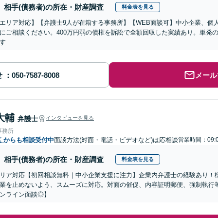
相手(債務者)の所在・財産調査
料金表を見る
エリア対応】【弁護士9人が在籍する事務所】【WEB面談可】中小企業、個
にご相談ください。400万円弱の債権を訴訟で全額回収した実績あり。単発
す
せ
メール
大輔
弁護士
インタビューを見る
事務所
区
からも相談受付中
面談方法(対面・電話・ビデオなど)は応相談
営業時間：09:0
相手(債務者)の所在・財産調査
料金表を見る
リア対応【初回相談無料｜中小企業支援に注力】企業内弁護士の経験あり！
業を止めないよう、スムーズに対応。対面の催促、内容証明郵便、強制執行
ンライン面談◎】