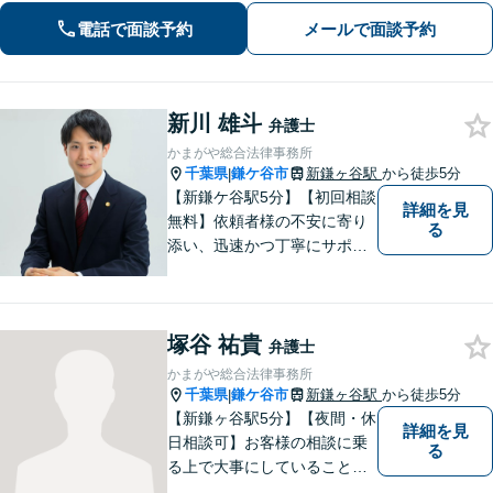
向けた新たな一歩を、弁護士が丁寧に
電話で面談予約
メールで面談予約
サポートします。お気軽にご相談くだ
さい【オンライン面談可】
新川 雄斗
弁護士
かまがや総合法律事務所
千葉県
鎌ケ谷市
新鎌ヶ谷駅
から徒歩5分
|
【新鎌ケ谷駅5分】【初回相談
詳細を見
無料】依頼者様の不安に寄り
る
添い、迅速かつ丁寧にサポー
ト。借金問題・相続・交通事
故など幅広いお悩みに対応
し、納得のいく解決を目指し
塚谷 祐貴
ます！お困りごとがございま
弁護士
したら、どうぞお気軽にご相
かまがや総合法律事務所
談ください。
千葉県
鎌ケ谷市
新鎌ヶ谷駅
から徒歩5分
|
【新鎌ヶ谷駅5分】【夜間・休
詳細を見
日相談可】お客様の相談に乗
る
る上で大事にしていることは
「お客様の話をよく聞くこ