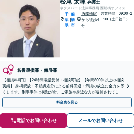
松尾 太暉
弁護士
ネクスパート法律事務所 西船橋オフィス
西船橋駅
営業時間：09:00~2
千
船
1:00（土日祝日）
葉
橋
から徒歩4
|
県
市
分
名誉毀損罪・侮辱罪
【相談料0円】【24時間電話受付・相談可能】【年間800件以上の相談
実績】 身柄釈放・不起訴処分による前科回避・示談の成立に全力を尽
くします。刑事事件は初動が命、ご家族や身近な方が逮捕されてしま
ったら一刻も早くお電話ください。
料金表を見る
電話でお問い合わせ
メールでお問い合わせ