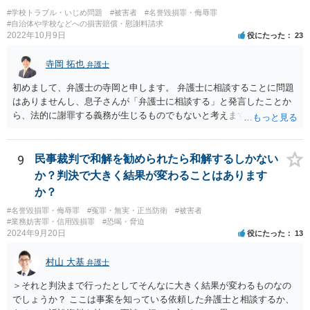
#学校トラブル・いじめ問題
#被害者
#名誉毀損罪・侮辱罪
#自治体や学校などへの損害賠償・慰謝料請求
2022年10月9日
役にたった
23
寺岡 拓也
弁護士
初めまして、弁護士の寺岡と申します。 弁護士に相談することに問題
はありませんし、息子さんが「弁護士に相談する」と発言したことか
ら、法的に謝罪する義務が生じるものでもないと考えます。 経緯から
してもはや当人同士でのお話は難しい段階にきているようにも思いま
す。 子どもの専門相談窓口もありますし、一度相談だけでもしてはい
かがでしょうか。
9
民事裁判で和解を勧められたら和解するしかない
か？判決で大きく結果が変わることはあります
か？
#名誉毀損罪・侮辱罪
#冤罪・無実・正当防衛
#被害者
#業務妨害罪・信用毀損罪
#恐喝・脅迫
2024年9月20日
役にたった
13
村山 大基
弁護士
＞それと判決まで行ったとしてそんなに大きく結果が変わるものなの
でしょうか？ ここは事案を知っている依頼した弁護士と相談するか、