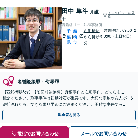
田中 隼斗
弁護
インタビューを見
る
士
西船橋ゴール法律事務所
西船橋駅
営業時間：09:00~2
千
船
0:00（土日祝日）
葉
橋
から徒歩3
|
県
市
分
名誉毀損罪・侮辱罪
【西船橋駅3分】【初回相談無料】身柄事件と在宅事件、どちらもご
相談ください。刑事事件は初動対応が重要です。大切な家族や友人が
逮捕されたら、できる限り早めにご連絡ください。困難な事件でも粘
り強く対応し、より良い結果を目指します。
料金表を見る
電話でお問い合わせ
メールでお問い合わせ