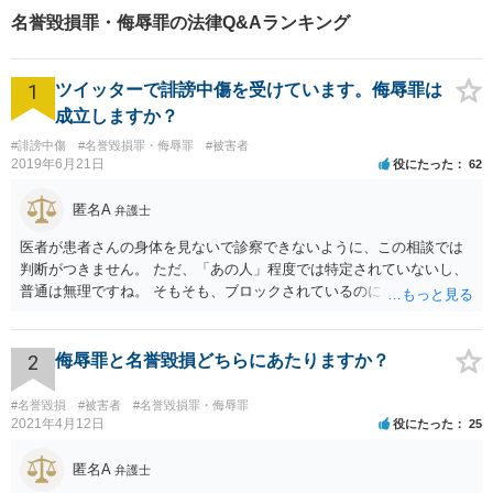
ピニオンも可能です【初回相
名誉毀損罪・侮辱罪の法律Q&Aランキング
談無料】【夜間／土日祝日対
応可】
1
ツイッターで誹謗中傷を受けています。侮辱罪は
成立しますか？
#誹謗中傷
#名誉毀損罪・侮辱罪
#被害者
2019年6月21日
役にたった
62
匿名A
弁護士
医者が患者さんの身体を見ないで診察できないように、この相談では
判断がつきません。 ただ、「あの人」程度では特定されていないし、
普通は無理ですね。 そもそも、ブロックされているのにわざわざ見に
行くことがどうなのかと。用もないのに公衆便所に行って、「臭い臭
い、困った困った」と騒いでいるイメージです。行かなければいいだ
ろう、と
2
侮辱罪と名誉毀損どちらにあたりますか？
#名誉毀損
#被害者
#名誉毀損罪・侮辱罪
2021年4月12日
役にたった
25
匿名A
弁護士