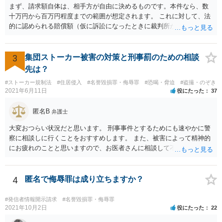
まず、請求額自体は、相手方が自由に決めるものです。本件なら、数
十万円から百万円程度までの範囲が想定されます。 これに対して、法
的に認められる賠償額（仮に訴訟になったときに裁判所が認める金
額）は、相手方の請求額よりも小さくなる例が多くあります。 本件で
は、ご相談者様が、そのなりすましアカウントを使い、Ｔｉｎｄｅｒ
上で具体的にどのような内容・程度のやり取りをしたのかといった個
3
集団ストーカー被害の対策と刑事罰のための相談
別的な事情に左右されます。 また、その他のお尋ねの点ですが、 ・将
先は？
来返還義務のある奨学金であっても、いったんご相談者様の口座に入
#ストーカー規制法
#住居侵入
#名誉毀損罪・侮辱罪
#恐喝・脅迫
#盗撮・のぞき
ったお金はご相談者様の財産としてカウントされます。 ・ご両親の財
2021年6月11日
役にたった
37
産はご相談者様の財産とは扱われません。もっとも、相手方がご相談
者様に対し、賠償金の用意のためご両親に協力を依頼するよう求めて
匿名B
弁護士
くることはあり得ます。 ・弁護士から連絡がある場合、通常は、連絡
先・請求額・支払先などが記載された書面が郵送されてくる場合が多
大変おつらい状況だと思います。 刑事事件とするためにも速やかに警
いと思料いたします。
察に相談しに行くことをおすすめします。 また、被害によって精神的
にお疲れのことと思いますので、お医者さんに相談して不安な気持ち
を解消することも検討してください。
4
匿名で侮辱罪は成り立ちますか？
#発信者情報開示請求
#名誉毀損罪・侮辱罪
2021年10月2日
役にたった
22