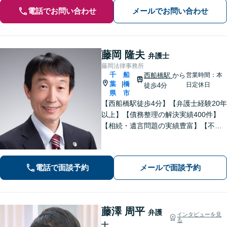
電話でお問い合わせ
メールでお問い合わせ
藤岡 隆夫
弁護士
藤岡法律事務所
千
船
西船橋駅
から
営業時間：本
葉
橋
|
日定休日
徒歩4分
県
市
【西船橋駅徒歩4分】【弁護士経験20年
以上】【債務整理の解決実績400件】
【相続・遺言問題の実績豊富】【不動
産について豊富な経験】地元密着で相
続・不動産問題も最後まできめ細かく
親身にサポートし解決へ。【企業勤め
電話で面談予約
メールで面談予約
経験有の弁護士】
藤澤 周平
弁護
インタビューを見
る
士