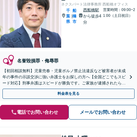
ネクスパート法律事務所 西船橋オフィス
西船橋駅
営業時間：09:00~2
千
船
1:00（土日祝日）
葉
橋
から徒歩4
|
県
市
分
名誉毀損罪・侮辱罪
【初回相談無料】児童売春・児童ポルノ禁止法違反など被害者が未成
年の事件の示談交渉に強い弁護士をお探しの方へ【全国どこでもスピ
ード対応】刑事弁護はスピードが勝負です。ご家族が逮捕されたら一
刻も早くご相談ください【24時間365日相談受付】
料金表を見る
電話でお問い合わせ
メールでお問い合わせ