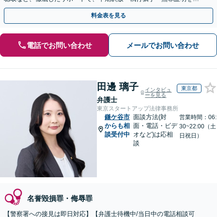
指します【WEB面談可】【休日・夜間・当日相談に対応】
料金表を見る
電話でお問い合わせ
メールでお問い合わせ
田邊 璃子
東京都
インタビュ
ーを見る
弁護士
東京スタートアップ法律事務所
鎌ケ谷市
面談方法(対
営業時間：06:
からも相
面・電話・ビデ
30~22:00（土
談受付中
オなど)は応相
日祝日）
談
名誉毀損罪・侮辱罪
【警察署への接見は即日対応】【弁護士待機中/当日中の電話相談可