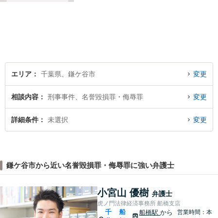
と」や「より良い解決を目指
すこと」です。お客様のお悩
みに真摯に耳を傾け，個々の
事情を吟味したうえで適切な
解決が図れるようサポートし
て参ります。
エリア
千葉県、鎌ケ谷市
変更
相談内容
刑事事件、名誉毀損罪・侮辱罪
変更
詳細条件
未選択
変更
鎌ケ谷市から近い名誉毀損罪・侮辱罪に強い弁護士
小宮山 優樹
弁護士
虎ノ門法律経済事務所 船橋支店
千
船
船橋駅
から
営業時間：本