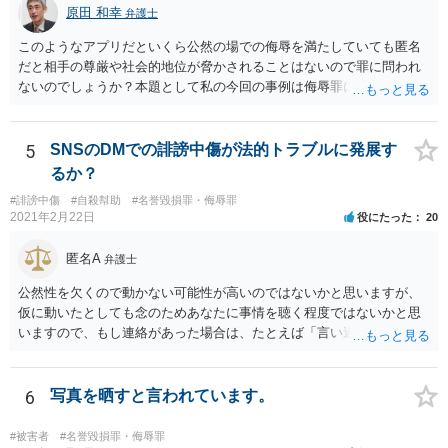
原田 和幸
弁護士
このようなアプリだといくら公然の場での侮辱を満たしていても匿名
だと相手の尊厳や社会的地位が脅かされることはないので罪に問われ
ないのでしょうか？本題として私の今回の事例は侮辱罪には該当しな
いのでしょうか？ 相手が誰のことだか分からなければ、相手の社会的
評価を低下させたとは言えないでしょうから、侮辱罪にはならないと
思います。
5
SNSのDMでの誹謗中傷が法的トラブルに発展す
るか？
#誹謗中傷
#自殺幇助
#名誉毀損罪・侮辱罪
2021年2月22日
役にたった
20
匿名A
弁護士
公然性を欠くので動かない可能性が高いのではないかと思いますが、
仮に動いたとしても念のためあなたに事情を聴く程度ではないかと思
いますので、もし連絡があった場合は、たとえば「言い過ぎた部分が
あり反省しており、相手にも謝ったが、非公開のダイレクトメッセー
ジでのやりとりなので、公然性がないことが明らかなので、名誉毀損
や侮辱には当たらないと考えているが、相手は何らかの理由で公然性
6
写真を晒すと言われています。
があると言っているのか」と反省の意を示しつつ、なぜ警察が連絡し
てきたのか尋ねることが考えられます。
#被害者
#名誉毀損罪・侮辱罪