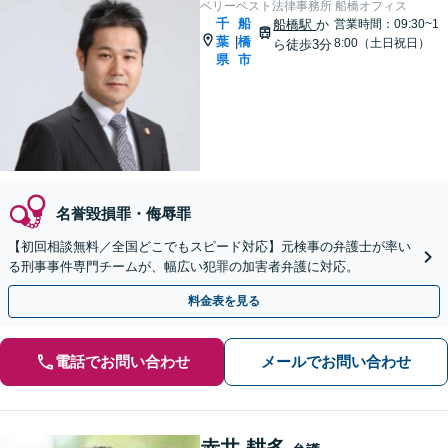
ベリーベスト法律事務所 船橋オフィス
千
船
船橋駅
か
営業時間：09:30~1
葉
橋
|
8:00（土日祝日）
ら徒歩3分
県
市
名誉毀損罪・侮辱罪
【初回相談無料／全国どこでもスピード対応】元検事の弁護士が率い
る刑事事件専門チームが、幅広い犯罪の加害者弁護に対応。
料金表を見る
電話でお問い合わせ
メールでお問い合わせ
赤井 耕多