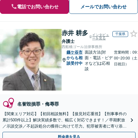
電話でお問い合わせ
メールでお問い合わせ
赤井 耕多
千葉県
インタビュ
ーを見る
弁護士
西船橋ゴール法律事務所
鎌ケ谷市
面談方法(対
営業時間：09:
からも相
面・電話・ビデ
00~20:00（土
談受付中
オなど)は応相
日祝日）
談
名誉毀損罪・侮辱罪
【関東エリア対応】【初回相談無料】【接見対応重視】【刑事事件の
累計500件以上】解決実績多数で、幅広く対応できます！／早期釈放
／示談交渉／不起訴処分の獲得に向けて尽力。犯罪被害者に寄り添っ
てサポートします【夜間・休日面談可】
料金表を見る