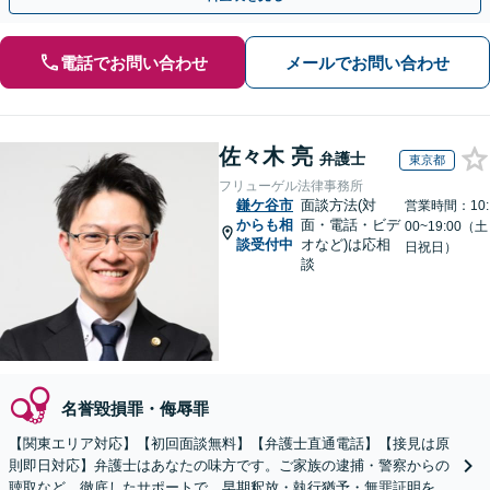
電話でお問い合わせ
メールでお問い合わせ
佐々木 亮
弁護士
東京都
フリューゲル法律事務所
鎌ケ谷市
面談方法(対
営業時間：10:
からも相
面・電話・ビデ
00~19:00（土
談受付中
オなど)は応相
日祝日）
談
名誉毀損罪・侮辱罪
【関東エリア対応】【初回面談無料】【弁護士直通電話】【接見は原
則即日対応】弁護士はあなたの味方です。ご家族の逮捕・警察からの
聴取など、徹底したサポートで、早期釈放・執行猶予・無罪証明を目