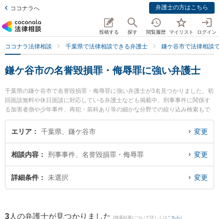
弁護士の方はこちら
ココナラへ
投稿する
探す
閲覧履歴
マイリスト
ログイン
ココナラ法律相談
千葉県で法律相談できる弁護士
鎌ケ谷市で法律相談
鎌ケ谷市の名誉毀損罪・侮辱罪に強い弁護士
千葉県の鎌ケ谷市で名誉毀損罪・侮辱罪に強い弁護士が3名見つかりました。初
回面談無料や休日面談に対応している弁護士なども掲載中。刑事事件に関係す
る加害者側や少年事件、再犯・前科あり等の細かな分野での絞り込み検索もで
き便利です。特にかまがや総合法律事務所の奧村 裕子弁護士やかまがや総合法
律事務所の新川 雄斗弁護士、かまがや総合法律事務所の塚谷 祐貴弁護士のプロ
エリア
千葉県、鎌ケ谷市
変更
フィール情報や弁護士費用、強みなどが注目されています。『鎌ケ谷市で土日
や夜間に発生した名誉毀損罪・侮辱罪のトラブルを今すぐに弁護士に相談した
相談内容
刑事事件、名誉毀損罪・侮辱罪
変更
い』『名誉毀損罪・侮辱罪のトラブル解決の実績豊富な近くの弁護士を検索し
たい』『初回相談無料で名誉毀損罪・侮辱罪を法律相談できる鎌ケ谷市内の弁
護士に相談予約したい』などでお困りの相談者さんにおすすめです。
詳細条件
未選択
変更
3
人の弁護士が見つかりました
(検索結果について詳しくは
こちら
)