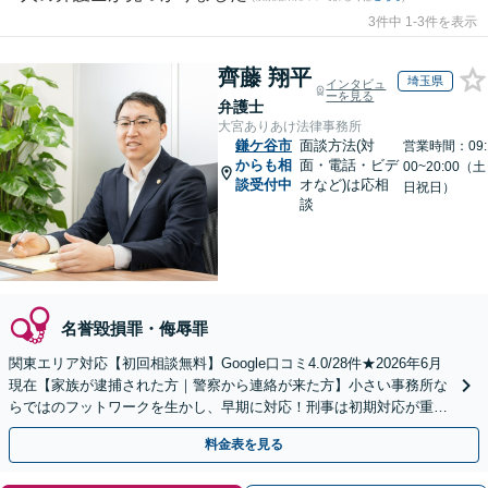
3件中 1-3件を表示
齊藤 翔平
埼玉県
インタビュ
ーを見る
弁護士
大宮ありあけ法律事務所
鎌ケ谷市
面談方法(対
営業時間：09:
からも相
面・電話・ビデ
00~20:00（土
談受付中
オなど)は応相
日祝日）
談
名誉毀損罪・侮辱罪
関東エリア対応【初回相談無料】Google口コミ4.0/28件★2026年6月
現在【家族が逮捕された方｜警察から連絡が来た方】小さい事務所な
らではのフットワークを生かし、早期に対応！刑事は初期対応が重要
なため、早めに弁護士にご相談ください
料金表を見る