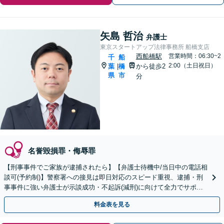
矢島 哲治
弁護士
東京スタートアップ法律事務所 船橋支店
西船橋駅
営業時間：06:30~2
千
船
2:00（土日祝日）
葉
橋
から徒歩2
|
県
市
分
名誉毀損罪・侮辱罪
【刑事事件でご家族が逮捕されたら】【弁護士待機中/当日中の電話相
談可(予約制)】警察署への接見は即日対応のスピード重視、逮捕・刑
事事件に強い弁護士が示談成功・不起訴(減刑)に向けて全力でサポー
トします。【加害者側の相談専門】
料金表を見る