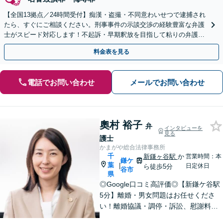
【全国13拠点／24時間受付】痴漢・盗撮・不同意わいせつで逮捕され
たら、すぐにご相談ください。刑事事件の示談交渉の経験豊富な弁護
士がスピード対応します！不起訴・早期釈放を目指して粘りの弁護活
動を行います。
料金表を見る
電話でお問い合わせ
メールでお問い合わせ
奧村 裕子
弁
インタビューを
見る
護士
かまがや総合法律事務所
千
新鎌ヶ谷駅
か
営業時間：本
鎌ケ
葉
|
日定休日
ら徒歩5分
谷市
県
◎Google口コミ高評価◎【新鎌ケ谷駅
5分】離婚・男女問題はお任せくださ
い！離婚協議・調停・訴訟、慰謝料、
養育費まで幅広く対応。明るい未来へ