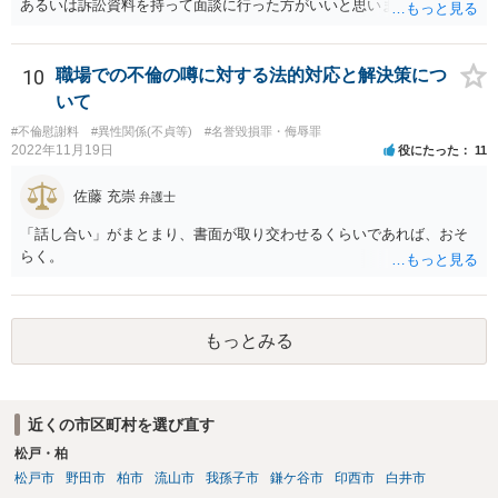
あるいは訴訟資料を持って面談に行った方がいいと思います。 和解
は、その時点での裁判官の印象（法律的には心証、と言ったりしま
す）に基づいて 提案されるもので、応じない場合提示案より上がった
り下がったりはありえます。 例えば、原告としては判決だともっと下
10
職場での不倫の噂に対する法的対応と解決策につ
がるかもしれないから応じておくか、とか 被告としては判決でもっと
いて
払うことになるリスクを考えたら和解に応じるか、とか考えさせるよ
#不倫慰謝料
#異性関係(不貞等)
#名誉毀損罪・侮辱罪
うな案が出てきます。
2022年11月19日
役にたった
11
佐藤 充崇
弁護士
「話し合い」がまとまり、書面が取り交わせるくらいであれば、おそ
らく。
もっとみる
近くの市区町村を選び直す
松戸・柏
松戸市
野田市
柏市
流山市
我孫子市
鎌ケ谷市
印西市
白井市