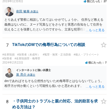
2019年12月8日
役にたった
27
依田 敏泰
弁護士
とりあえず警察に相談してみてはいかがでしょうか。 住所など教える
義務はないのに、ヌード写真などをさらすと害悪の告知をして住所を
伝えることを強要したというのですから、立派な犯罪行為です。
7
TikTokのDMでの侮辱行為についての相談
#名誉毀損
#加害者（未成年）
#冤罪・無実・正当防衛
#個人・プライベート
#加害者
#名誉毀損罪・侮辱罪
2024年2月22日
役にたった
7
インターネットに強い弁護士
泉 亮介
弁護士
dmであればそもそも公然性がないため侮辱罪とはならないでしょう。
相手方が何か動くという可能性も低いかと思われます。
8
・子供同士のトラブルと親の対応、法的助言を求
める方法は？