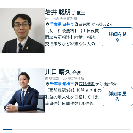
岩井 聡明
弁護士
岩井総合法律事務所
千葉県
白井市
白井駅
から徒歩2分
|
【初回相談無料】【土日夜間
詳細を見
面談も応相談】離婚、相続、
る
交通事故など家族や個人のト
ラブルでお悩みの方は気軽に
ご相談ください。弁護士が誠
心誠意、ご納得いくまでお話
を聞き、具体的な解決案をご
川口 晴久
弁護士
提案させていただきます。
西船橋ゴール法律事務所
千葉県
船橋市
西船橋駅
から徒歩3分
|
【西船橋駅3分】相談者さまの
詳細を見
利益の最大化を目指して【刑
る
事事件】依頼件数120件以
上。複数の無罪や不起訴を獲
得した経験を活かし、最善の
解決を【離婚問題】男性側の
豊富な対応実績。セカンドオ