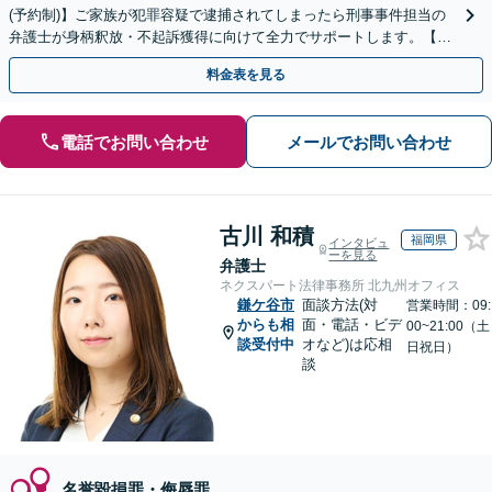
(予約制)】ご家族が犯罪容疑で逮捕されてしまったら刑事事件担当の
弁護士が身柄釈放・不起訴獲得に向けて全力でサポートします。【毎
月100名以上の相談実績】【関東エリア対応】
料金表を見る
電話でお問い合わせ
メールでお問い合わせ
古川 和積
福岡県
インタビュ
ーを見る
弁護士
ネクスパート法律事務所 北九州オフィス
鎌ケ谷市
面談方法(対
営業時間：09:
からも相
面・電話・ビデ
00~21:00（土
談受付中
オなど)は応相
日祝日）
談
名誉毀損罪・侮辱罪