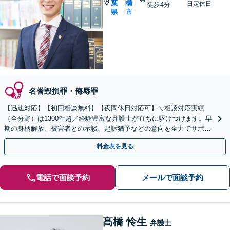
葉
橋
|
日定休日
徒歩4分
県
市
名誉毀損罪・侮辱罪
【迅速対応】【初回相談無料】【夜間休日対応可】＼相談対応実績
（全分野）は1300件超／経験豊富な弁護士が直ちに駆けつけます。早
期の身柄解放、被害者との示談、起訴猶予などの意向を全力でサポー
トします。
料金表を見る
電話で面談予約
メールで面談予約
髙橋 怜生
弁護士