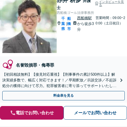
弁護
インタビューを見
る
士
西船橋ゴール法律事務所
西船橋駅
営業時間：09:00~2
千
船
0:00（土日祝日）
葉
橋
から徒歩3
|
県
市
分
名誉毀損罪・侮辱罪
【初回相談無料】【接見対応重視】【刑事事件の累計500件以上】解
決実績多数で、幅広く対応できます！／早期釈放／示談交渉／不起訴
処分の獲得に向けて尽力。犯罪被害者に寄り添ってサポートいたしま
す【夜間・休日面談可】【西船橋駅3分】
料金表を見る
電話でお問い合わせ
メールでお問い合わせ