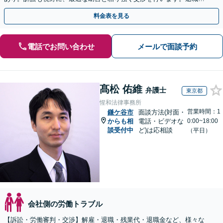
後、育休中などの状況でも歓迎。まずはご相談下さい！
料金表を見る
電話でお問い合わせ
メールで面談予約
髙松 佑維
弁護士
東京都
惺和法律事務所
営業時間：1
鎌ケ谷市
面談方法(対面・
からも相
電話・ビデオな
0:00~18:00
談受付中
ど)は応相談
（平日）
会社側の労働トラブル
【訴訟・労働審判・交渉】解雇・退職・残業代・退職金など、様々な