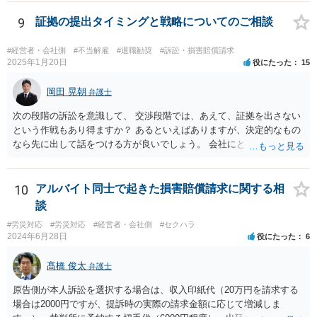
る可能性があると考える説が有力です。 ただし，いずれの説をとった
場合でも，会社にとって「不利な時期」に辞任したときは，「やむを
9
証拠の提出タイミングと戦略についてのご相談
得ない事由」がない限り，会社の損害を賠償しなければならなくなり
ます。 健康上の理由は「やむを得ない事由」の典型ですが，程度によ
#経営者・会社側
#不当解雇
#退職勧奨
#訴訟・損害賠償請求
って異なります。 子会社の代表取締役が辞任を認めてくれるのであれ
2025年1月20日
役にたった
15
ば，少なくとも法律上は，親会社（子会社にとっての株主）の承諾は
必要ありません。 なお，子会社の代表取締役には，取締役辞任の登記
岡田 晃朝
弁護士
をしてもらわなければなりません。 親会社が株主代表訴訟を提起する
次の段階の訴訟を意識して、 交渉段階では、あえて、証拠を出さない
ことは理論上可能ですが，あなたに対して追及できる責任は，あなた
という作戦もあり得ますか？ あるといえばありますが、決定的なもの
自身が会社に対して追う責任（例えば任務懈怠責任）の範囲に留まり
なら先に出して話をつける方が良いでしょう。 会社にとっても負担で
ます。子会社の負債をあなたに負わせることはできません。 実際上問
す。 また、そういう駆け引きは、裁判所における心象はよくないで
題となるのは，親会社からの圧力により，子会社の代表取締役があな
す。 それと認定はある事実と証拠の関係でされるので、一般の方が思
たの辞任に応じてくれない場合ですね。 子会社の代表取締役が全く動
うほどに駆け引き的な要素はありません。
10
アルバイト同士で起きた損害賠償請求に関する相
いてくれないと，辞任の登記をするためには，最終的には訴訟を提起
する必要が生じます。
談
#労災対応
#労災対応
#経営者・会社側
#セクハラ
2024年6月28日
役にたった
6
髙橋 俊太
弁護士
原告側が本人訴訟を選択する場合は、収入印紙代（20万円を請求する
場合は2000円ですが、提訴時の実際の請求金額に応じて増減しま