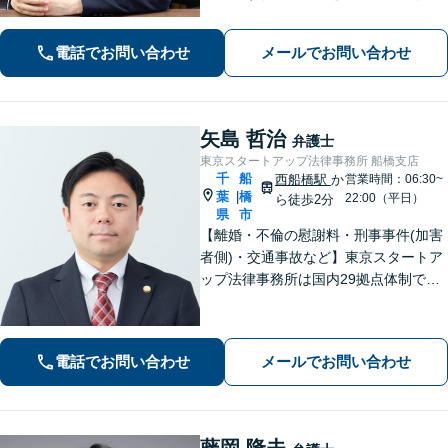
って対応することを大切にしていま
す。おひとりで悩まず、弁護士にご相
電話でお問い合わせ
メールでお問い合わせ
談ください。前向きな一歩を踏み出せ
るように、全力でサポートします。
矢島 哲治
弁護士
東京スタートアップ法律事務所 船橋支店
千
船
西船橋駅
か
営業時間：06:30~
葉
橋
|
22:00（平日）
ら徒歩2分
県
市
【離婚・不倫の慰謝料・刑事事件(加害
者側)・交通事故など】東京スタートア
ップ法律事務所は国内29拠点体制で全
国対応！【ご自宅からの電話相談にも
対応(法律相談は完全予約制)】各分野で
専門性の高い弁護士が寄り添い解決を
電話でお問い合わせ
メールでお問い合わせ
サポートします。
藤岡 隆夫