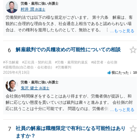
クペイに対する期待から、萎える理由はまず見当たりません。 つまり
むしろ高くなります。 中途の高度人材を能力不足で解雇するときは、
労働・雇用に強い弁護士
会社も原告の取下を狙っているという作戦の問題ではなく、上記、顧
① 導入期の評価基準と実績の比較 ② 複数回にわたる注意・指導・教
村井 潤
弁護士
問会社の意思の問題だと思われます。 ＞反論の書面も、矛盾だらけの
育の実施 ③ 配置転換などほかの改善策の検討 などをしっかり記録し
労働契約法では以下の様な規定がございます。 第十六条 解雇は、客
反論となっており、論理破綻もしており、もうダメです。担当役員の
ておかないと、解雇は無効とされる可能性が極めて高いです。
観的に合理的な理由を欠き、社会通念上相当であると認められない場
言葉をそのまま、文章にしたのか、一貫したストーリー性もありませ
合は、その権利を濫用したものとして、無効とする。 【ご質問１に対
ん。 とありますが、代理人弁護士としては、事実経験者が述べたこと
して】 「役員に逆らった」ということの内容次第ですが、 役員がどの
をそのまま事実主張するしかありません。事実として矛盾がないよう
ような命令を下し、それにどの様な逆らい方をしたのかによっては、
にストーリー性を与えるとそれは事実の捏造を伴うからです。
権利の濫用として解雇が無効とされる恐れはあると思います。 【ご質
6
解雇裁判での兵糧攻めの可能性についての相談
問２に対して】 得ている給与が高かったかどうかは、普通解雇の上で
は判断が難しいと思います。 経営上整理解雇の必要がある際の場合と
#不当解雇
#正社員・契約社員
#労働・雇用契約違反
#経営者・会社側
は事案が異なると思われます。 【ご質問３に対して】 「協調性のな
#退職理由(自己都合・会社都合)
#労働審判
2026年4月19日
役にたった
10
さ」＝能力不足ということにもならない様に思います。 指導や面談も
なく解雇ちうことをされたのでしたら、反省するチャンスも与えなか
労働・雇用に強い弁護士
ったと評価されることになろうかと思われます。 以上、ご質問が簡略
鬼沢 健士
弁護士
ですので、一般論的な私見としてお答えします。 ご参考になさって下
会社側が時間稼ぎをすることはあり得ますが、労働者側が提訴し、和
さい。
解に応じない態度を貫いていけば裁判は粛々と進みます。 会社側の対
応に抗うことは十分に可能です。 問題なのは、労働者側が「争わな
い」「諦める」態度をとることです。
7
社員の解雇は職種限定で有利になる可能性はあり
ますか？