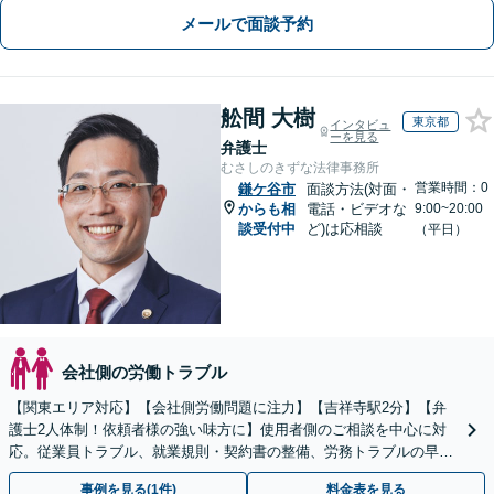
メールで面談予約
舩間 大樹
東京都
インタビュ
ーを見る
弁護士
むさしのきずな法律事務所
営業時間：0
鎌ケ谷市
面談方法(対面・
からも相
電話・ビデオな
9:00~20:00
談受付中
ど)は応相談
（平日）
会社側の労働トラブル
【関東エリア対応】【会社側労働問題に注力】【吉祥寺駅2分】【弁
護士2人体制！依頼者様の強い味方に】使用者側のご相談を中心に対
応。従業員トラブル、就業規則・契約書の整備、労務トラブルの早期
解決・防止に努めます。
事例を見る(1件)
料金表を見る