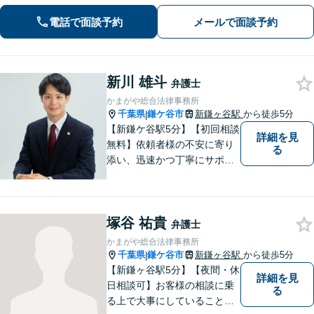
養育費まで幅広く対応。明るい未来へ
向けた新たな一歩を、弁護士が丁寧に
電話で面談予約
メールで面談予約
サポートします。お気軽にご相談くだ
さい【オンライン面談可】
新川 雄斗
弁護士
かまがや総合法律事務所
千葉県
鎌ケ谷市
新鎌ヶ谷駅
から徒歩5分
|
【新鎌ケ谷駅5分】【初回相談
詳細を見
無料】依頼者様の不安に寄り
る
添い、迅速かつ丁寧にサポー
ト。借金問題・相続・交通事
故など幅広いお悩みに対応
し、納得のいく解決を目指し
塚谷 祐貴
ます！お困りごとがございま
弁護士
したら、どうぞお気軽にご相
かまがや総合法律事務所
談ください。
千葉県
鎌ケ谷市
新鎌ヶ谷駅
から徒歩5分
|
【新鎌ヶ谷駅5分】【夜間・休
詳細を見
日相談可】お客様の相談に乗
る
る上で大事にしていることは