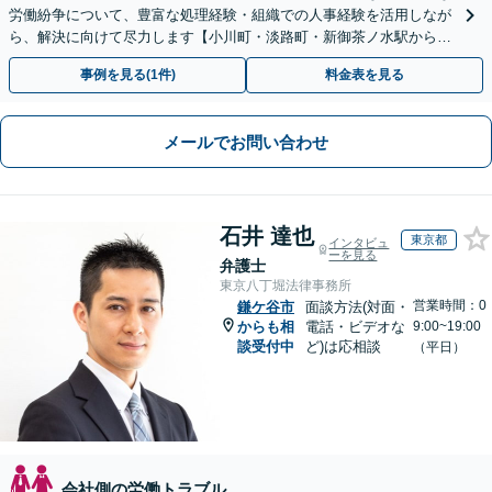
労働紛争について、豊富な処理経験・組織での人事経験を活用しなが
ら、解決に向けて尽力します【小川町・淡路町・新御茶ノ水駅から約
1分、御茶ノ水駅も利用可】
事例を見る(1件)
料金表を見る
メールでお問い合わせ
石井 達也
東京都
インタビュ
ーを見る
弁護士
東京八丁堀法律事務所
営業時間：0
鎌ケ谷市
面談方法(対面・
からも相
電話・ビデオな
9:00~19:00
談受付中
ど)は応相談
（平日）
会社側の労働トラブル