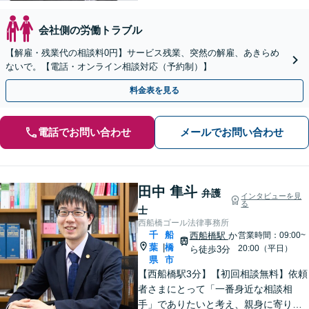
会社側の労働トラブル
【解雇・残業代の相談料0円】サービス残業、突然の解雇、あきらめ
ないで。【電話・オンライン相談対応（予約制）】
料金表を見る
電話でお問い合わせ
メールでお問い合わせ
田中 隼斗
弁護
インタビューを見
る
士
西船橋ゴール法律事務所
千
船
西船橋駅
か
営業時間：09:00~
葉
橋
|
20:00（平日）
ら徒歩3分
県
市
【西船橋駅3分】【初回相談無料】依頼
者さまにとって「一番身近な相談相
手」でありたいと考え、親身に寄り添