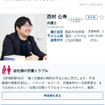
3件中 1-3件を表示
西村 公寿
東京都
インタビュ
ーを見る
弁護士
法律事務所錦
営業時間：1
鎌ケ谷市
面談方法(対面・
からも相
電話・ビデオな
0:00~19:00
談受付中
ど)は応相談
（平日）
会社側の労働トラブル
【茅場町駅4分】「働く労働者の権利を守るために尽力します」不当
解雇や残業代未払い、パワハラ・セクハラ、労働条件の一方的変更ま
でお任せください「企業の労務トラブルをトータルサポート」雇用契
約書や就業規則のリーガルチェックなど
料金表を見る