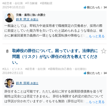
#経営者・会社側
#不当解雇
#退職勧奨
2025年10月21日
役にたった
14
労働・雇用に強い弁護士
鈴木 悠太
弁護士
一般論としては、即戦力中途採用者で職種限定の労働者が、採用の際
に前提としていた能力等を欠いていたと認められるような場合は、確
かに解雇回避努力義務の一環となる配置転換や降格などの措置は必ず
しも求められませんし、新卒総合職などの場合と比べると相対的には
解雇の有効性が認められやすい傾向にあります。 しかし、このような
場合でも、「会社が当該労働者に対してどの程度改善の機会を与えた
8
取締役の辞任について。困っています。法律的に
か」との点はやはり重要な要素となり（業務改善計画など、御指摘の
問題（リスク）がない辞任の仕方を教えてくださ
手段はその一例となるでしょう）、裁判上もこの点について争点化す
い。
る可能性が高いと思います。 具体的事案での見通しや戦略については
#法人・ビジネス
#経営者・会社側
#退職理由(自己都合・会社都合)
個別事情によりますので、顧問弁護士の先生等とよくご相談なさるの
2018年2月11日
役にたった
14
が良いかと思います。
鈴木 崇裕
弁護士
辞任することは可能です。ただし会社に対する損害賠償債務を追う可
能性は完全には否定できません。 辞任を制限する約定の効力について
は学説が分かれていますが，そもそも無効（辞任は可能）と考える説
と，辞任の効力自体は認め，会社に対する債務不履行責任を負わされ