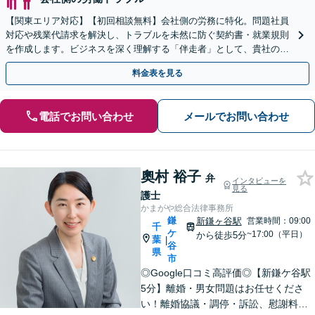
【関東エリア対応】【初回相談無料】会社側の労務に特化。問題社員
対応や残業代請求を解決し、トラブルを未然に防ぐ契約書・就業規則
を作成します。ビジネスを深く理解する「伴走者」として、貴社の利
益と今後の事業成長を守り抜きます。
料金表を見る
電話でお問い合わせ
メールでお問い合わせ
奧村 裕子
弁
インタビューを
見る
護士
かまがや総合法律事務所
鎌
新鎌ヶ谷駅
営業時間：09:00
千
ケ
~17:00（平日）
から徒歩5分
葉
|
谷
県
市
◎Google口コミ高評価◎【新鎌ケ谷駅
5分】離婚・男女問題はお任せくださ
い！離婚協議・調停・訴訟、慰謝料、