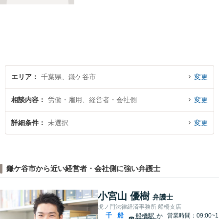
「お客様の話をよく聞くこ
と」や「より良い解決を目指
すこと」です。お客様のお悩
みに真摯に耳を傾け，個々の
事情を吟味したうえで適切な
解決が図れるようサポートし
て参ります。
エリア
千葉県、鎌ケ谷市
変更
相談内容
労働・雇用、経営者・会社側
変更
詳細条件
未選択
変更
鎌ケ谷市から近い経営者・会社側に強い弁護士
小宮山 優樹
弁護士
虎ノ門法律経済事務所 船橋支店
千
船
船橋駅
か
営業時間：09:00~1