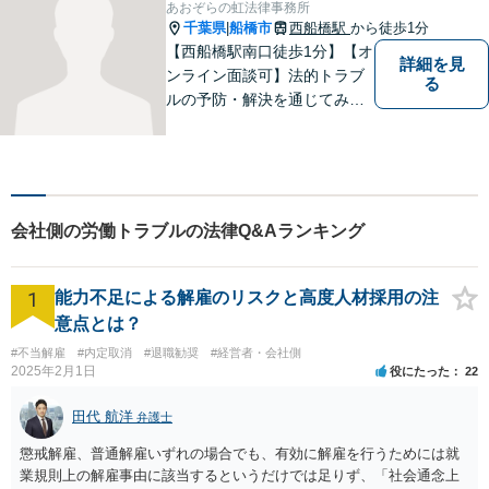
あおぞらの虹法律事務所
談無料】【夜間／土日祝日対
千葉県
船橋市
西船橋駅
から徒歩1分
|
応可】
【西船橋駅南口徒歩1分】【オ
詳細を見
ンライン面談可】法的トラブ
る
ルの予防・解決を通じてみな
さまが前向きに歩むお手伝い
ができたらうれしいです。ど
んな些細なことでも、まずは
お気軽にお問い合わせくださ
い。
会社側の労働トラブルの法律Q&Aランキング
1
能力不足による解雇のリスクと高度人材採用の注
意点とは？
#不当解雇
#内定取消
#退職勧奨
#経営者・会社側
2025年2月1日
役にたった
22
田代 航洋
弁護士
懲戒解雇、普通解雇いずれの場合でも、有効に解雇を行うためには就
業規則上の解雇事由に該当するというだけでは足りず、「社会通念上