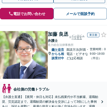
電話でお問い合わせ
メールで面談予約
加藤 良丞
東京都
インタビュ
ーを見る
弁護士
造力総合法律事務所
営業時間：0
鎌ケ谷市
面談方法(対面・
からも相
電話・ビデオな
9:00~19:00
談受付中
ど)は応相談
（平日）
会社側の労働トラブル
【弁護士直通】【夜間・休日も対応】未払残業代や不当解雇、退職勧
奨、労災認定まで。退職勧奨の解決金を交渉によって3倍にした事例
あり。訴訟も視野に、最適な助言と粘り強く交渉を行います。退職前