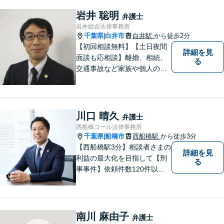
岩井 聡明
弁護士
岩井総合法律事務所
千葉県
白井市
白井駅
から徒歩2分
|
【初回相談無料】【土日夜間
詳細を見
面談も応相談】離婚、相続、
る
交通事故など家族や個人のト
ラブルでお悩みの方は気軽に
ご相談ください。弁護士が誠
心誠意、ご納得いくまでお話
を聞き、具体的な解決案をご
川口 晴久
弁護士
提案させていただきます。
西船橋ゴール法律事務所
千葉県
船橋市
西船橋駅
から徒歩3分
|
【西船橋駅3分】相談者さまの
詳細を見
利益の最大化を目指して【刑
る
事事件】依頼件数120件以
上。複数の無罪や不起訴を獲
得した経験を活かし、最善の
解決を【離婚問題】男性側の
豊富な対応実績。セカンドオ
南川 麻由子
弁護士
ピニオンも可能です【初回相