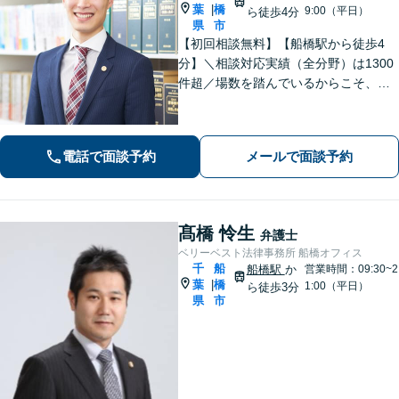
葉
橋
|
9:00（平日）
ら徒歩4分
県
市
【初回相談無料】【船橋駅から徒歩4
分】＼相談対応実績（全分野）は1300
件超／場数を踏んでいるからこそ、相
手方の主張を予測した先回りの対応が
でき、最善の解決へと導くことができ
ます。離婚問題・刑事事件・相続遺言
電話で面談予約
メールで面談予約
などでお悩みの方はお気軽にご相談く
ださい。
髙橋 怜生
弁護士
ベリーベスト法律事務所 船橋オフィス
千
船
船橋駅
か
営業時間：09:30~2
葉
橋
|
1:00（平日）
ら徒歩3分
県
市