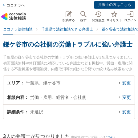
弁護士の方はこちら
ココナラへ
投稿する
探す
閲覧履歴
マイリスト
ログイン
ココナラ法律相談
千葉県で法律相談できる弁護士
鎌ケ谷市で法律相談
鎌ケ谷市の会社側の労働トラブルに強い弁護士
千葉県の鎌ケ谷市で会社側の労働トラブルに強い弁護士が3名見つかりました。
初回面談無料や休日面談に対応している弁護士なども掲載中。労働・雇用に関
係する不当解雇や退職勧奨、内定取消等の細かな分野での絞り込み検索もでき
便利です。特にかまがや総合法律事務所の奧村 裕子弁護士やかまがや総合法律
事務所の新川 雄斗弁護士、かまがや総合法律事務所の塚谷 祐貴弁護士のプロフ
エリア
千葉県、鎌ケ谷市
変更
ィール情報や弁護士費用、強みなどが注目されています。『鎌ケ谷市で土日や
夜間に発生した会社側の労働トラブルのトラブルを今すぐに弁護士に相談した
相談内容
労働・雇用、経営者・会社側
変更
い』『会社側の労働トラブルのトラブル解決の実績豊富な近くの弁護士を検索
したい』『初回相談無料で会社側の労働トラブルを法律相談できる鎌ケ谷市内
の弁護士に相談予約したい』などでお困りの相談者さんにおすすめです。
詳細条件
未選択
変更
3
人の弁護士が見つかりました
(検索結果について詳しくは
こちら
)