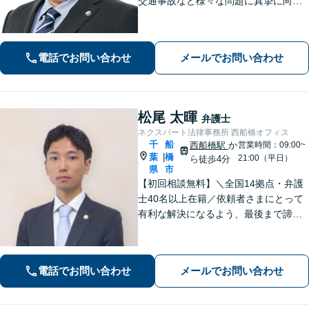
交通事故など様々な問題に真摯に向き
合い、最善の解決策をご提案します。
ご依頼者様の意向や価値観を尊重し、
共に考え、解決を目指します。お気軽
電話でお問い合わせ
メールでお問い合わせ
にご相談ください。【分割払い可】
松尾 太暉
弁護士
ネクスパート法律事務所 西船橋オフィス
千
船
西船橋駅
か
営業時間：09:00~
葉
橋
|
21:00（平日）
ら徒歩4分
県
市
【初回相談無料】＼全国14拠点・弁護
士40名以上在籍／依頼者さまにとって
有利な解決になるよう、最後まで諦め
ずに闘います！借金問題/離婚・男女問
題/相続/交通事故/刑事事件など、ご相
談ください【夜間・休日対応】
電話でお問い合わせ
メールでお問い合わせ