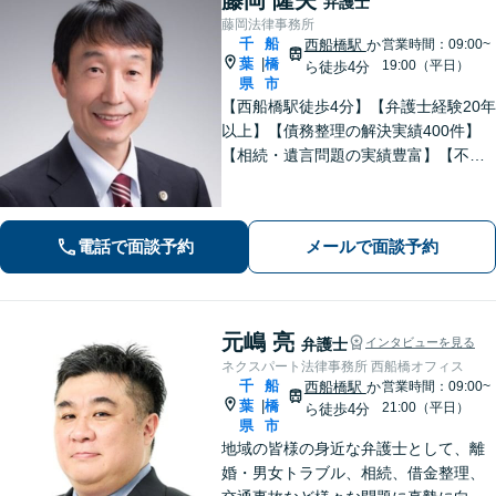
弁護士
藤岡法律事務所
千
船
西船橋駅
か
営業時間：09:00~
葉
橋
|
19:00（平日）
ら徒歩4分
県
市
【西船橋駅徒歩4分】【弁護士経験20年
以上】【債務整理の解決実績400件】
【相続・遺言問題の実績豊富】【不動
産について豊富な経験】地元密着で相
続・不動産問題も最後まできめ細かく
親身にサポートし解決へ。【企業勤め
電話で面談予約
メールで面談予約
経験有の弁護士】
元嶋 亮
弁護士
インタビューを見る
ネクスパート法律事務所 西船橋オフィス
千
船
西船橋駅
か
営業時間：09:00~
葉
橋
|
21:00（平日）
ら徒歩4分
県
市
地域の皆様の身近な弁護士として、離
婚・男女トラブル、相続、借金整理、