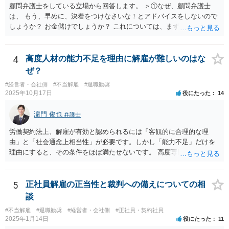
の良いものではないので自ら辞任を検討することもありますが、最終
顧問弁護士をしている立場から回答します。 ＞①なぜ、顧問弁護士
生にもご相談の上慎重にご判断ください。）
的にはお分かりいただけるだろうと考えて続けることもあります。 ご
は、 もう、早めに、決着をつけなさいな！とアドバイスをしないので
相談者さんが、今の弁護士さんの対応や方針に疑問を持ち、それによ
しょうか？ お金儲けでしょうか？ これについては、まず基本的に顧問
り経営者の考えが歪められ、このままでは会社がたち行かなくなると
弁護士は、依頼者（顧問会社）の意思（経営陣の意思）に従って、事
懸念するのであれば、ご相談者さんが経営者に対してその旨を伝え、
件を受任して遂行します。 そしてあなたの言う「早めに、決着をつけ
考えを改められるよう進言なさってはいかがでしょうか。
なさいな！」が意味するところは、「敗訴的和解」ということです
4
高度人材の能力不足を理由に解雇が難しいのはな
が、それには弁護士報酬はつきませんので、弁護士は確かに儲かりま
ぜ？
せん。 しかし、逆に負け筋の事件をズルズルすることは、着手金を増
#経営者・会社側
#不当解雇
#退職勧奨
額してもらえるわけでもない他方で、弁護士報酬も期待できないた
2025年10月17日
役にたった
14
め、むしろ他の事件処理ができないという意味で弁護士にも損害が増
すことはあっても、基本的に儲かることにはなりません。 控訴審で着
濵門 俊也
弁護士
手金をもらうということはありますが、1回限りの関係ではなく顧問の
関係なので、あまり好ましい処理ではありません。 事件終了後、顧問
労働契約法上、解雇が有効と認められるには「客観的に合理的な理
が切れる可能性があるからです。 つまり、弁護士は、儲かるためでは
由」と「社会通念上相当性」が必要です。しかし「能力不足」だけを
なく、顧問会社のためにその意思（それこそ会社の現在及び今後の戦
理由にすると、その条件をほぼ満たせないです。 高度専門職であって
略）を踏まえたうえで事件を遂行していると推測されます。 ＞②原告
も、 ・具体的な業績評価や数値目標との乖離を示す証拠 ・教育・指導
は年俸が1200万円と高かったこともあり、復職を希望しております。
や配置転換などの改善措置を尽くした記録 を揃えないと、裁判所は
復職の気持ちを萎えさす意味で、ずるずると、裁判を引き延ばしてい
「合理的な解雇理由」とは認めないためです。 そのため、「能力不
5
正社員解雇の正当性と裁判への備えについての相
る作戦もあるのでしょうか？ 原告は、その年俸に執着があるというこ
足」で解雇を争われると、会社側が立証責任を果たせず、まず裁判に
談
とで復職の意思があるということであればなおさら、時間がかかった
勝てない（＝解雇無効と判断されやすい）のです。 ご質問者様のイメ
からと言って復職の気持ちが萎えるということはあまりありません。
#不当解雇
#退職勧奨
#経営者・会社側
#正社員・契約社員
ージとは逆で、「高年俸・高度専門職だからこそ」、客観性・合理性
2025年1月14日
役にたった
11
現在、原告的に勝ち筋の見通しが十分あるということであれば、バッ
をより厳しく求められ、能力不足理由で解雇が認められるハードルは