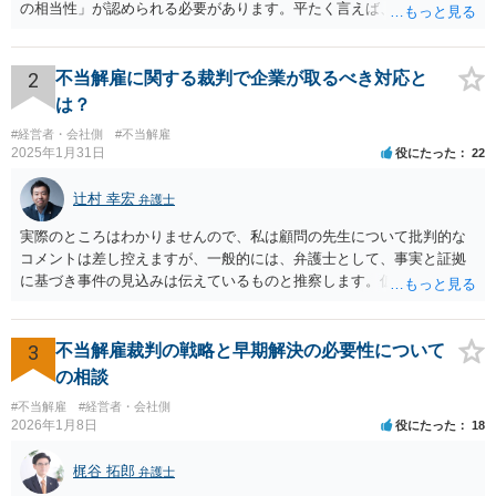
の相当性」が認められる必要があります。平たく言えば、解雇の原因
となった行為が解雇に値するほどの行為かということが厳格に判断さ
れます。 日本の労働法上、解雇は非常にハードルが高いです。 解雇が
有効か無効かという点は能力不足の程度にもよりますが、顧問弁護士
2
不当解雇に関する裁判で企業が取るべき対応と
の先生は具体的な事情を検討した上で能力不足の程度が解雇を有効と
は？
するほどではないと判断されたのだと思います。 例えば、無断欠勤を
#経営者・会社側
#不当解雇
連続する、会社のお金を横領する等の場合には一発で解雇した場合で
2025年1月31日
役にたった
22
も有効と判断されるケースも多いですが、たしかに能力不足のみの場
合はかなり解雇のハードルが高いと言わざるを得ません。 なお、懲戒
辻村 幸宏
弁護士
解雇の場合には、戒告、譴責、減給、出勤停止等解雇よりも軽い処分
を行い、改善を促したもののそれでも改善されない場合には解雇に踏
実際のところはわかりませんので、私は顧問の先生について批判的な
み切る等段階的に手順をい踏んだ場合は解雇が有効と判断される可能
コメントは差し控えますが、一般的には、弁護士として、事実と証拠
性が高まります。 高度人材の中途社員だから直ちに解雇しやすいとい
に基づき事件の見込みは伝えているものと推察します。仮に弁護士の
うわけではありませんが、高度人材の中途社員の場合は雇用契約上、
アドバイスが不十分であったり、説得が上手でなかったとしても、そ
相応に高い能力を求められているため能力不足か否かの判断が給与の
れを経営者自身が問題と感じていないのであれば、また、こちらにお
低い新卒の社員と比較すると厳格に判断される結果、解雇の有効性の
書きのような経営者のマインドからすれば、弁護士のせいではなく、
3
不当解雇裁判の戦略と早期解決の必要性について
判断が比較的甘くなるという可能性はあると考えます。 もっとも、高
根本的には弁護士選び含めて経営者の判断であり、責任ではないかと
の相談
度人材の中途社員の場合でもやはり解雇のハードルは相応に高いもの
思います。実際、事件の見込みが芳しくないことやリスクをいくらお
となります。 今回のようなリスクを避ける観点からは、会社側として
#不当解雇
#経営者・会社側
伝えしても考えを変えていただけない経営者や依頼者はいますし、代
2026年1月8日
役にたった
18
無期雇用契約ではなく有期雇用契約で募集する、試用期間付を設け
理人として説明説得を尽くしてもあくまで決めるのは依頼者ですか
る、業務委託契約を検討するという方法もあり得るかと存じます。
ら、事件がうまくいかないことの責任は弁護士にあるわけではない、
梶谷 拓郎
（※業務委託契約を検討される場合は、運用面によっては実質的に雇
弁護士
ということも多いと思います。そのような場合、仕事をしていて心地
用契約関係であると判断されるリスクもありますので顧問弁護士の先