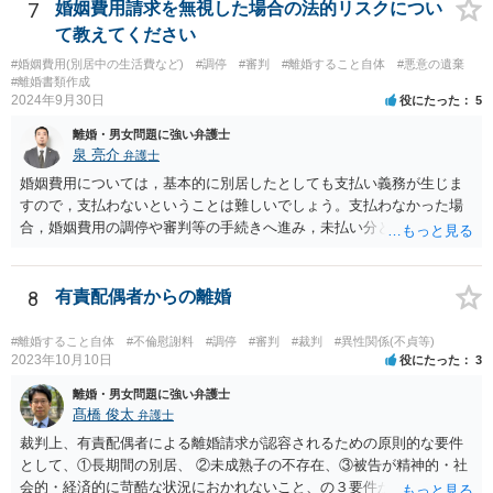
7
婚姻費用請求を無視した場合の法的リスクについ
て教えてください
#婚姻費用(別居中の生活費など)
#調停
#審判
#離婚すること自体
#悪意の遺棄
#離婚書類作成
2024年9月30日
役にたった
5
離婚・男女問題に強い弁護士
泉 亮介
弁護士
婚姻費用については，基本的に別居したとしても支払い義務が生じま
すので，支払わないということは難しいでしょう。支払わなかった場
合，婚姻費用の調停や審判等の手続きへ進み，未払い分として差押を
受けるリスクがあると言えます。
8
有責配偶者からの離婚
#離婚すること自体
#不倫慰謝料
#調停
#審判
#裁判
#異性関係(不貞等)
2023年10月10日
役にたった
3
離婚・男女問題に強い弁護士
髙橋 俊太
弁護士
裁判上、有責配偶者による離婚請求が認容されるための原則的な要件
として、①長期間の別居、 ②未成熟子の不存在、③被告が精神的・社
会的・経済的に苛酷な状況におかれないこと、の３要件が必要である