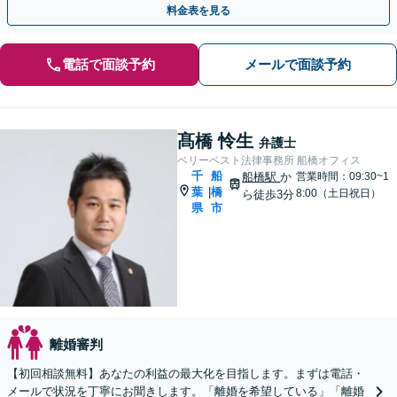
料金表を見る
電話で面談予約
メールで面談予約
髙橋 怜生
弁護士
ベリーベスト法律事務所 船橋オフィス
千
船
船橋駅
か
営業時間：09:30~1
葉
橋
|
8:00（土日祝日）
ら徒歩3分
県
市
離婚審判
【初回相談無料】あなたの利益の最大化を目指します。まずは電話・
メールで状況を丁寧にお聞きします。「離婚を希望している」「離婚