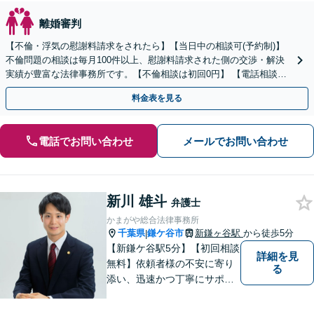
離婚審判
【不倫・浮気の慰謝料請求をされたら】【当日中の相談可(予約制)】
不倫問題の相談は毎月100件以上、慰謝料請求された側の交渉・解決
実績が豊富な法律事務所です。【不倫相談は初回0円】 【電話相談で
ご契約まで対応可/来所不要】
料金表を見る
電話でお問い合わせ
メールでお問い合わせ
新川 雄斗
弁護士
かまがや総合法律事務所
千葉県
鎌ケ谷市
新鎌ヶ谷駅
から徒歩5分
|
【新鎌ケ谷駅5分】【初回相談
詳細を見
無料】依頼者様の不安に寄り
る
添い、迅速かつ丁寧にサポー
ト。借金問題・相続・交通事
故など幅広いお悩みに対応