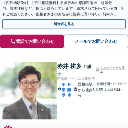
【西船橋駅3分】【初回相談無料】不貞行為の慰謝料請求、財産分
与、親権獲得など、幅広く対応しています。請求されて困っている方
もご相談ください。依頼者さまのお悩みに親身に寄り添い、前向きな
一歩を踏み出せるように全力でサポートします。
料金表を見る
電話でお問い合わせ
メールでお問い合わせ
赤井 耕多
弁護
インタビューを見
る
士
西船橋ゴール法律事務所
西船橋駅
営業時間：09:00~2
千
船
0:00（土日祝日）
葉
橋
から徒歩3
|
県
市
分