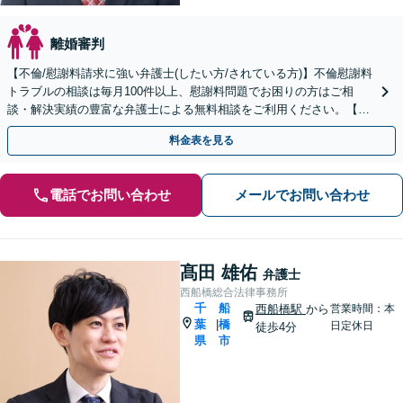
離婚審判
【不倫/慰謝料請求に強い弁護士(したい方/されている方)】不倫慰謝料
トラブルの相談は毎月100件以上、慰謝料問題でお困りの方はご相
談・解決実績の豊富な弁護士による無料相談をご利用ください。【不
倫相談は初回0円】 【千葉県全域対応】
料金表を見る
電話でお問い合わせ
メールでお問い合わせ
髙田 雄佑
弁護士
西船橋総合法律事務所
千
船
西船橋駅
から
営業時間：本
葉
橋
|
日定休日
徒歩4分
県
市