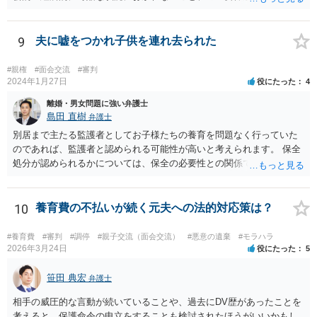
とされています。 お伺いしている事情からすると、貴方が未成熟子を
監護しており（②）、仮に離婚を認容すれば、専業主婦の貴方が経済
的に過酷な状況におかれる可能性がありますので（③）、現時点で
9
夫に嘘をつかれ子供を連れ去られた
は、夫側の離婚請求は裁判では認められにくい状況であると考えられ
ます。 一方で、期間が経過して子が成人した場合（②）、別居期間は
#親権
#面会交流
#審判
すでに１０年超となり、婚姻期間の３分の１程度とはいえ相当程度の
2024年1月27日
役にたった
4
長期別居となるので（①）、③の点がクリアされれば、夫側の離婚請
離婚・男女問題に強い弁護士
求が認容される余地はあります（専門的には、③は被告側から反論し
島田 直樹
弁護士
なければならないことです）。別居期間何年であれば要件①が常に充
別居まで主たる監護者としてお子様たちの養育を問題なく行っていた
たされるといった定式はなく、事案に応じて総合的に判断されるとこ
のであれば、監護者と認められる可能性が高いと考えられます。 保全
ろです。
処分が認められるかについては、保全の必要性との関係でなんともい
えませんが、その場合、審判を早めにしてくれることが多いと思いま
す。 精神的なご負担も大きいと思いますが、担当の弁護士とよく相談
しながら手続を進めてください。
10
養育費の不払いが続く元夫への法的対応策は？
#養育費
#審判
#調停
#親子交流（面会交流）
#悪意の遺棄
#モラハラ
2026年3月24日
役にたった
5
笹田 典宏
弁護士
相手の威圧的な言動が続いていることや、過去にDV歴があったことを
考えると、保護命令の申立をすることも検討されたほうがいいかもし