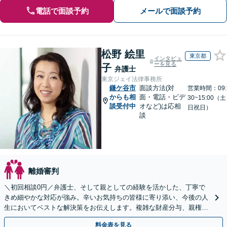
電話で面談予約
メールで面談予約
松野 絵里
東京都
インタビュ
ーを見る
子
弁護士
東京ジェイ法律事務所
鎌ケ谷市
面談方法(対
営業時間：09:
からも相
面・電話・ビデ
30~15:00（土
談受付中
オなど)は応相
日祝日）
談
離婚審判
＼初回相談0円／弁護士、そして親としての経験を活かした、丁寧で
きめ細やかな対応が強み。辛いお気持ちの皆様に寄り添い、今後の人
生においてベストな解決策をお伝えします。複雑な財産分与、親権問
題、養育費の交渉、国際離婚などが得意です【日英対応◎】
料金表を見る