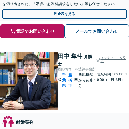
を切り出された」「不貞の慰謝料請求をしたい」等お任せください。
【リーズナブルな料金設定】
料金表を見る
電話でお問い合わせ
メールでお問い合わせ
田中 隼斗
弁護
インタビューを見
る
士
西船橋ゴール法律事務所
西船橋駅
営業時間：09:00~2
千
船
0:00（土日祝日）
葉
橋
から徒歩3
|
県
市
分
離婚審判