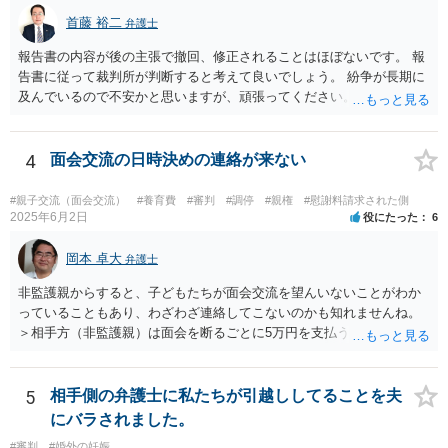
首藤 裕二
弁護士
報告書の内容が後の主張で撤回、修正されることはほぼないです。 報
告書に従って裁判所が判断すると考えて良いでしょう。 紛争が長期に
及んでいるので不安かと思いますが、頑張ってください。
4
面会交流の日時決めの連絡が来ない
#親子交流（面会交流）
#養育費
#審判
#調停
#親権
#慰謝料請求された側
2025年6月2日
役にたった
6
岡本 卓大
弁護士
非監護親からすると、子どもたちが面会交流を望んいないことがわか
っていることもあり、わざわざ連絡してこないのかも知れませんね。
＞相手方（非監護親）は面会を断るごとに5万円を支払うことを取決め
るよう要求してきたり、調停中もかなり揉めました。 というのも、本
当に何が何でも面会交流したい（子どもたちと会いたい）と言うより
は、あなたに対する嫌がらせだった可能性もあるように思います（そ
5
相手側の弁護士に私たちが引越ししてることを夫
ういう男はDV・虐待系の男には珍しくありません。）。 面会交流とは
にバラされました。
親の権利ではなく、『子どものため』のものです。 子どもたちの年齢
#審判
#婚外の妊娠