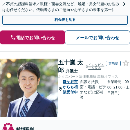
／不貞の慰謝料請求／親権・面会交流など、離婚・男女問題のお悩み
はお任せください。依頼者さまのご意向やお子さまの未来を第一に、
最善の解決へ向けてサポートいたします【子連れ相談】
料金表を見る
電話でお問い合わせ
メールでお問い合わせ
五十嵐 太
群馬県
インタビュ
ーを見る
郎
弁護士
ネクスパート法律事務所 高崎オフィス
鎌ケ谷市
面談方法(対
営業時間：09:
からも相
面・電話・ビデ
00~21:00（土
談受付中
オなど)は応相
日祝日）
談
離婚審判