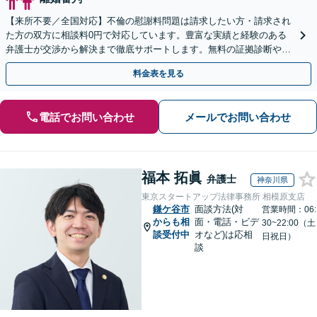
【来所不要／全国対応】不倫の慰謝料問題は請求したい方・請求され
た方の双方に相談料0円で対応しています。豊富な実績と経験のある
弁護士が交渉から解決まで徹底サポートします。無料の証拠診断や着
手金の返還保証もありますので安心してご相談ください。
料金表を見る
電話でお問い合わせ
メールでお問い合わせ
福本 拓眞
弁護士
神奈川県
東京スタートアップ法律事務所 相模原支店
鎌ケ谷市
面談方法(対
営業時間：06:
からも相
面・電話・ビデ
30~22:00（土
談受付中
オなど)は応相
日祝日）
談