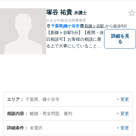
し、納得のいく解決を目指し
塚谷 祐貴
ます！お困りごとがございま
弁護士
したら、どうぞお気軽にご相
かまがや総合法律事務所
談ください。
千葉県
鎌ケ谷市
新鎌ヶ谷駅
から徒歩5分
|
【新鎌ヶ谷駅5分】【夜間・休
詳細を見
日相談可】お客様の相談に乗
る
る上で大事にしていることは
「お客様の話をよく聞くこ
と」や「より良い解決を目指
すこと」です。お客様のお悩
みに真摯に耳を傾け，個々の
事情を吟味したうえで適切な
解決が図れるようサポートし
て参ります。
エリア
千葉県、鎌ケ谷市
変更
相談内容
離婚・男女問題、審判
変更
詳細条件
未選択
変更