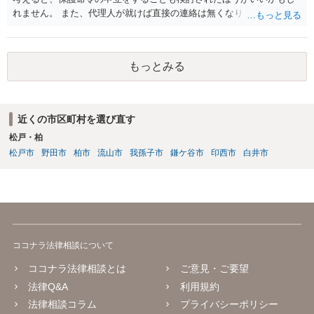
れません。 また、代理人が就けば直接の連絡は無くなりますので、ご
相談者の方も代理人を立てるのも一手です。 面会交流含め、元夫との
やりとりが相当ご心労になっていると見受けられますので、一度弁護
士や行政の相談窓口にご相談されることをお勧め致します。
もっとみる
近くの市区町村を選び直す
松戸・柏
松戸市
野田市
柏市
流山市
我孫子市
鎌ケ谷市
印西市
白井市
ココナラ法律相談について
ココナラ法律相談とは
ご意見・ご要望
法律Q&A
利用規約
法律相談コラム
プライバシーポリシー