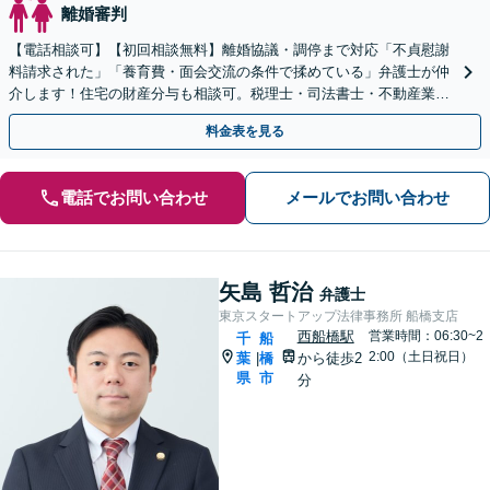
離婚審判
【電話相談可】【初回相談無料】離婚協議・調停まで対応「不貞慰謝
料請求された」「養育費・面会交流の条件で揉めている」弁護士が仲
介します！住宅の財産分与も相談可。税理士・司法書士・不動産業者
と連携してサポート【夜間・休日面談可】【西船橋駅3分】
料金表を見る
電話でお問い合わせ
メールでお問い合わせ
矢島 哲治
弁護士
東京スタートアップ法律事務所 船橋支店
西船橋駅
営業時間：06:30~2
千
船
2:00（土日祝日）
葉
橋
から徒歩2
|
県
市
分