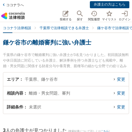
弁護士の方はこちら
ココナラへ
投稿する
探す
閲覧履歴
マイリスト
ログイン
ココナラ法律相談
千葉県で法律相談できる弁護士
鎌ケ谷市で法律相談
鎌ケ谷市の離婚審判に強い弁護士
千葉県の鎌ケ谷市で離婚審判に強い弁護士が3名見つかりました。初回面談無料
や休日面談に対応している弁護士、解決事例を持つ弁護士なども掲載中。離
婚・男女問題に関係する財産分与や養育費、親権等の細かな分野での絞り込み
検索もでき便利です。特にかまがや総合法律事務所の奧村 裕子弁護士やかまが
や総合法律事務所の新川 雄斗弁護士、かまがや総合法律事務所の塚谷 祐貴弁護
エリア
千葉県、鎌ケ谷市
変更
士のプロフィール情報や弁護士費用、強みなどが注目されています。『鎌ケ谷
市で土日や夜間に発生した離婚審判のトラブルを今すぐに弁護士に相談した
相談内容
離婚・男女問題、審判
変更
い』『離婚審判のトラブル解決の実績豊富な近くの弁護士を検索したい』『初
回相談無料で離婚審判を法律相談できる鎌ケ谷市内の弁護士に相談予約した
い』などでお困りの相談者さんにおすすめです。
詳細条件
未選択
変更
3
人の弁護士が見つかりました
(検索結果について詳しくは
こちら
)