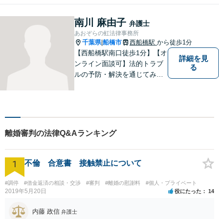
るごと笑顔に」をモットー
に、皆さんの明るい未来をサ
南川 麻由子
弁護士
ポートします。【電話相談
あおぞらの虹法律事務所
可】
千葉県
船橋市
西船橋駅
から徒歩1分
|
【西船橋駅南口徒歩1分】【オ
詳細を見
ンライン面談可】法的トラブ
る
ルの予防・解決を通じてみな
さまが前向きに歩むお手伝い
ができたらうれしいです。ど
んな些細なことでも、まずは
お気軽にお問い合わせくださ
い。
離婚審判の法律Q&Aランキング
1
不倫 合意書 接触禁止について
#調停
#借金返済の相談・交渉
#審判
#離婚の慰謝料
#個人・プライベート
2019年5月20日
役にたった
14
内藤 政信
弁護士