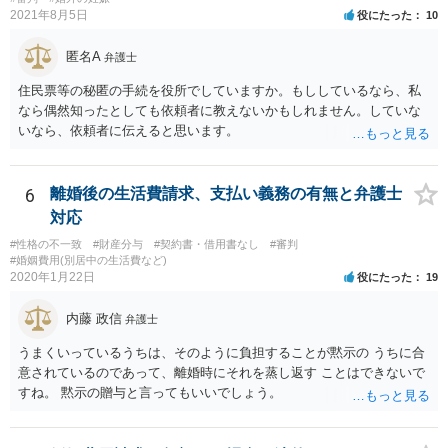
（自分の気持ちを言える年齢）を考えても、無理に面会交流をする必
2021年8月5日
役にたった
10
要もありません。 相手から面会交流を行うことについての申し出があ
ったときに対応すれば十分だと思います。 仮に相手から、面会交流さ
匿名A
弁護士
せなかった（連絡をしてこなかった）と慰謝料請求してきたとして
も、そのような請求は、まず認められません。 ご心配であれば、審判
住民票等の秘匿の手続を役所でしていますか。もししているなら、私
書を持参して、お近くの弁護士に法律相談してみてください。
なら偶然知ったとしても依頼者に教えないかもしれません。していな
いなら、依頼者に伝えると思います。
6
離婚後の生活費請求、支払い義務の有無と弁護士
対応
#性格の不一致
#財産分与
#契約書・借用書なし
#審判
#婚姻費用(別居中の生活費など)
2020年1月22日
役にたった
19
内藤 政信
弁護士
うまくいっているうちは、そのように負担することが黙示の うちに合
意されているのであって、離婚時にそれを蒸し返す ことはできないで
すね。 黙示の贈与と言ってもいいでしょう。