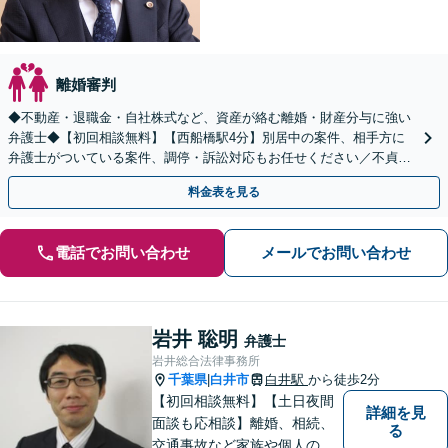
離婚審判
◆不動産・退職金・自社株式など、資産が絡む離婚・財産分与に強い
弁護士◆【初回相談無料】【西船橋駅4分】別居中の案件、相手方に
弁護士がついている案件、調停・訴訟対応もお任せください／不貞慰
謝料の被請求側＜着手金無料＞【夜間・土日相談◎】
料金表を見る
電話でお問い合わせ
メールでお問い合わせ
岩井 聡明
弁護士
岩井総合法律事務所
千葉県
白井市
白井駅
から徒歩2分
|
【初回相談無料】【土日夜間
詳細を見
面談も応相談】離婚、相続、
る
交通事故など家族や個人のト