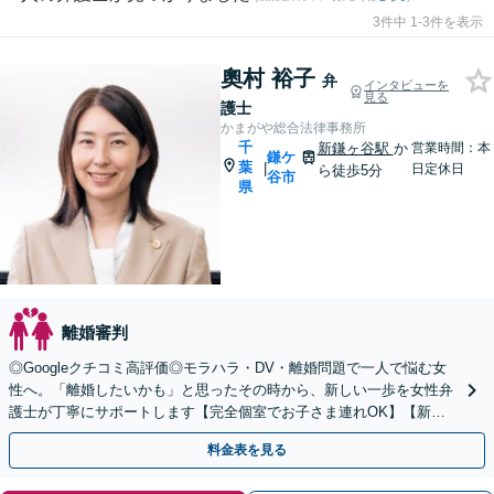
3件中 1-3件を表示
奧村 裕子
弁
インタビューを
見る
護士
かまがや総合法律事務所
千
新鎌ヶ谷駅
か
営業時間：本
鎌ケ
葉
|
日定休日
ら徒歩5分
谷市
県
離婚審判
◎Googleクチコミ高評価◎モラハラ・DV・離婚問題で一人で悩む女
性へ。「離婚したいかも」と思ったその時から、新しい一歩を女性弁
護士が丁寧にサポートします【完全個室でお子さま連れOK】【新鎌
ケ谷駅5分】
料金表を見る