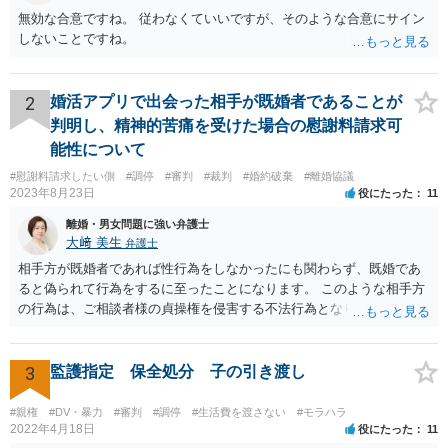
無効な合意ですね。 従わなくていいですが、そのような合意にサイン
しないことですね。
2
婚活アプリで出会った相手が既婚者であることが
判明し、精神的苦痛を受けた場合の慰謝料請求可
能性について
#慰謝料請求したい側
#調停
#審判
#裁判
#婚約破棄
#離婚協議
2023年8月23日
役にたった
11
離婚・男女問題に強い弁護士
大﨑 美生
弁護士
相手方が既婚者であれば性行為をしなかったにも関わらず、既婚であ
ると偽られて行為をするに至ったことになります。 このような相手方
の行為は、ご相談者様の貞操権を侵害する不法行為となりますので、
相手方に慰謝料請求が可能です。 （ご相談内容からは明らかではあり
ませんが、上記は性行為があったことを前提としています） 弁護士に
依頼されると、相手方の住民票を取得することができます。 請求する
3
監護指定 保全処分 子の引き渡し
慰謝料の額含め、一度弁護士にご相談されると良いと思います。
#親権
#DV・暴力
#審判
#調停
#生活費を渡さない
#モラハラ
2022年4月18日
役にたった
11