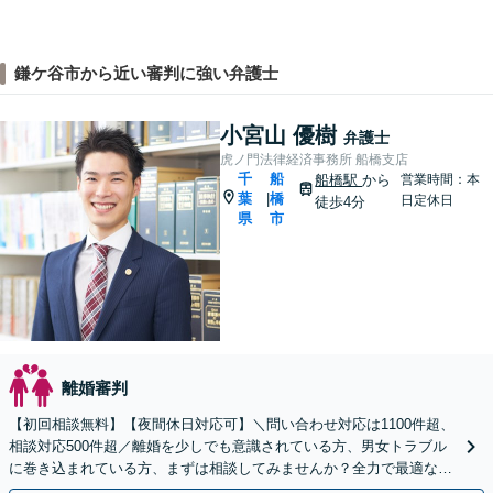
鎌ケ谷市から近い審判に強い弁護士
小宮山 優樹
弁護士
虎ノ門法律経済事務所 船橋支店
千
船
船橋駅
から
営業時間：本
葉
橋
|
日定休日
徒歩4分
県
市
離婚審判
【初回相談無料】【夜間休日対応可】＼問い合わせ対応は1100件超、
相談対応500件超／離婚を少しでも意識されている方、男女トラブル
に巻き込まれている方、まずは相談してみませんか？全力で最適な対
応策を提案します。