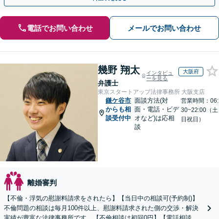
電話でお問い合わせ
メールでお問い合わせ
幾野 翔太
大阪府
インタビュ
ーを見る
弁護士
東京スタートアップ法律事務所 大阪支店
鎌ケ谷市
面談方法(対
営業時間：06:
からも相
面・電話・ビデ
30~22:00（土
談受付中
オなど)は応相
日祝日）
談
離婚審判
【不倫・浮気の慰謝料請求をされたら】【当日中の相談可(予約制)】
不倫問題の相談は毎月100件以上、慰謝料請求された側の交渉・解決
実績が豊富な法律事務所です。【不倫相談は初回0円】【電話相談で