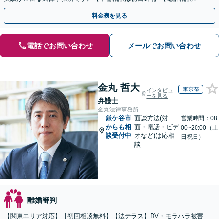
ご契約まで対応可/来所不要】
料金表を見る
電話でお問い合わせ
メールでお問い合わせ
金丸 哲大
東京都
インタビュ
ーを見る
弁護士
金丸法律事務所
鎌ケ谷市
面談方法(対
営業時間：08:
からも相
面・電話・ビデ
00~20:00（土
談受付中
オなど)は応相
日祝日）
談
離婚審判
【関東エリア対応】【初回相談無料】【法テラス】DV・モラハラ被害