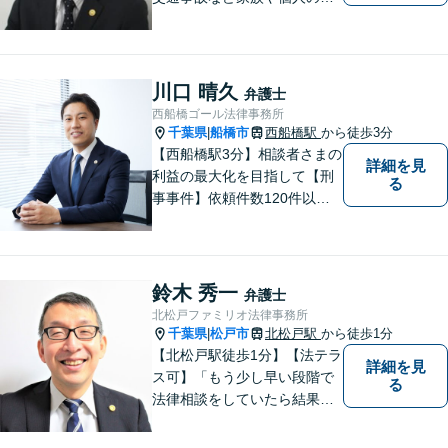
ラブルでお悩みの方は気軽に
ご相談ください。弁護士が誠
心誠意、ご納得いくまでお話
を聞き、具体的な解決案をご
川口 晴久
弁護士
提案させていただきます。
西船橋ゴール法律事務所
千葉県
船橋市
西船橋駅
から徒歩3分
|
【西船橋駅3分】相談者さまの
詳細を見
利益の最大化を目指して【刑
る
事事件】依頼件数120件以
上。複数の無罪や不起訴を獲
得した経験を活かし、最善の
解決を【離婚問題】男性側の
豊富な対応実績。セカンドオ
鈴木 秀一
弁護士
ピニオンも可能です【初回相
北松戸ファミリオ法律事務所
談無料】【夜間／土日祝日対
千葉県
松戸市
北松戸駅
から徒歩1分
|
応可】
【北松戸駅徒歩1分】【法テラ
詳細を見
ス可】「もう少し早い段階で
る
法律相談をしていたら結果が
変わっていた」問題を解決し
たい。「家族のお悩みを、ま