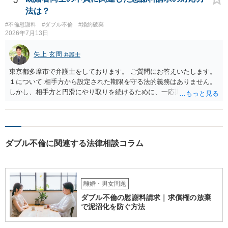
いでしょう。 成功報酬についても、契約内容次第です。通常は、実際
法は？
に回収できた金額を基準に報酬が発生する契約が多いと思われます
#不倫慰謝料
#ダブル不倫
#婚約破棄
が、「請求額を認めさせた場合」や「和解成立時」など、回収前に報
2026年7月13日
酬が発生する定めになっている可能性もあります。 依頼している弁護
士に、破産手続への意見申述まで契約内で対応してもらえるのか、追
矢上 玄周
弁護士
加費用はかかるか、免責された場合に成功報酬が発生するのか、非免
責債権として争う見込みがあるのかを確認されるとよいと思います。
東京都多摩市で弁護士をしております。 ご質問にお答えいたします。
１について 相手方から設定された期限を守る法的義務はありません。
しかし、相手方と円滑にやり取りを続けるために、一応期限を守って
連絡を取ることもあり得ます。 弁護士に相談してから連絡をしたい
が、期限を守らないのもご不安という場合には、「弁護士に相談して
から連絡するので少々お待ちください」という旨の連絡を入れておく
こともあります。 ２について 求償権の請求と婚約破棄の慰謝料請求
ダブル不倫に関連する法律相談コラム
は、法的には別の議論ではありますが、事実上の繋がりがないわけで
はありません。 例えば、既婚者であるにもかかわらず、結婚するとい
うことを匂わせて不貞関係になったというような場合には、求償権の
負担割合が高くなり、婚約破棄の慰謝料も払う必要が生じるという可
能性もないわけではありません。 ただし、法律上重婚は認められてい
離婚・男女問題
ないので、既婚者同士の婚約が成立するかといわれると、成立しない
ダブル不倫の慰謝料請求｜求償権の放棄
と判断される可能性の方が高いと思われます。 ３について 和解をする
で泥沼化を防ぐ方法
際には、清算条項という定めを設けることがほとんどです。 清算条項
を定めることによって、「これをもってお互いに今後一切請求しな