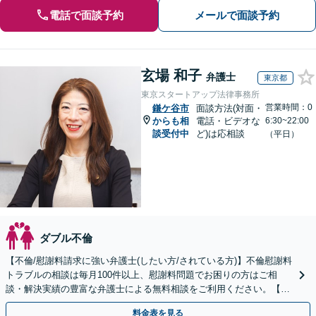
電話で面談予約
メールで面談予約
玄場 和子
弁護士
東京都
東京スタートアップ法律事務所
営業時間：0
鎌ケ谷市
面談方法(対面・
からも相
電話・ビデオな
6:30~22:00
談受付中
ど)は応相談
（平日）
ダブル不倫
【不倫/慰謝料請求に強い弁護士(したい方/されている方)】不倫慰謝料
トラブルの相談は毎月100件以上、慰謝料問題でお困りの方はご相
談・解決実績の豊富な弁護士による無料相談をご利用ください。【初
回相談０円(電話)】【全国対応】
料金表を見る