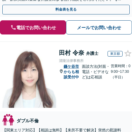
倫相談は初回0円】【全国対応】
料金表を見る
電話でお問い合わせ
メールでお問い合わせ
田村 令奈
弁護士
東京都
清陵法律事務所
営業時間：0
鎌ケ谷市
面談方法(対面・
からも相
電話・ビデオな
9:00~17:30
談受付中
ど)は応相談
（平日）
ダブル不倫
【関東エリア対応】【相談は無料】【来所不要で解決】突然の慰謝料