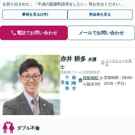
を切り出された」「不貞の慰謝料請求をしたい」等お任せください。
【リーズナブルな料金設定】
事例を見る(2件)
料金表を見る
電話でお問い合わせ
メールでお問い合わせ
赤井 耕多
弁護
インタビューを見
る
士
西船橋ゴール法律事務所
千
船
西船橋駅
か
営業時間：09:00~
葉
橋
|
20:00（平日）
ら徒歩3分
県
市
ダブル不倫