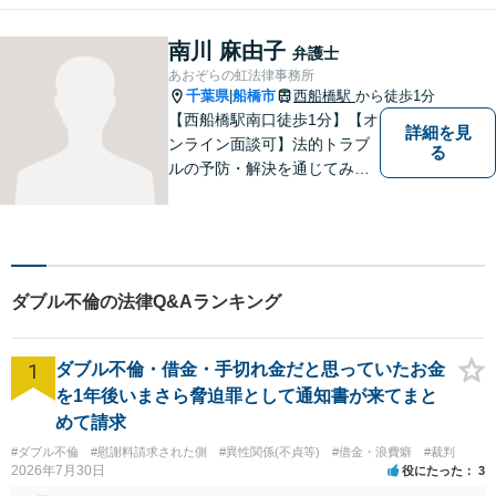
るごと笑顔に」をモットー
に、皆さんの明るい未来をサ
南川 麻由子
弁護士
ポートします。【電話相談
あおぞらの虹法律事務所
可】
千葉県
船橋市
西船橋駅
から徒歩1分
|
【西船橋駅南口徒歩1分】【オ
詳細を見
ンライン面談可】法的トラブ
る
ルの予防・解決を通じてみな
さまが前向きに歩むお手伝い
ができたらうれしいです。ど
んな些細なことでも、まずは
お気軽にお問い合わせくださ
い。
ダブル不倫の法律Q&Aランキング
1
ダブル不倫・借金・手切れ金だと思っていたお金
を1年後いまさら脅迫罪として通知書が来てまと
めて請求
#ダブル不倫
#慰謝料請求された側
#異性関係(不貞等)
#借金・浪費癖
#裁判
2026年7月30日
役にたった
3