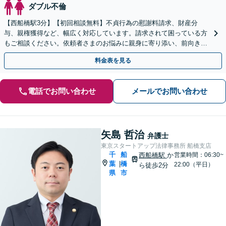
ダブル不倫
【西船橋駅3分】【初回相談無料】不貞行為の慰謝料請求、財産分
与、親権獲得など、幅広く対応しています。請求されて困っている方
もご相談ください。依頼者さまのお悩みに親身に寄り添い、前向きな
一歩を踏み出せるように全力でサポートします。
料金表を見る
電話でお問い合わせ
メールでお問い合わせ
矢島 哲治
弁護士
東京スタートアップ法律事務所 船橋支店
千
船
西船橋駅
か
営業時間：06:30~
葉
橋
|
22:00（平日）
ら徒歩2分
県
市