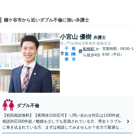
鎌ケ谷市から近いダブル不倫に強い弁護士
小宮山 優樹
弁護士
虎ノ門法律経済事務所 船橋支店
千
船
船橋駅
か
営業時間：09:00~1
葉
橋
|
9:00（平日）
ら徒歩4分
県
市
ダブル不倫
【初回相談無料】【夜間休日対応可】＼問い合わせ対応は1100件超、
相談対応500件超／離婚を少しでも意識されている方、男女トラブル
に巻き込まれている方、まずは相談してみませんか？全力で最適な対
応策を提案します。