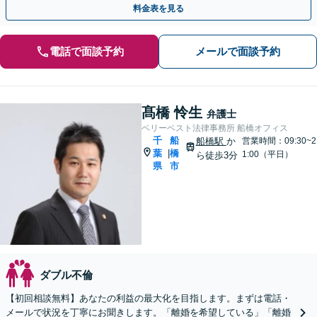
料金表を見る
電話で面談予約
メールで面談予約
髙橋 怜生
弁護士
ベリーベスト法律事務所 船橋オフィス
千
船
船橋駅
か
営業時間：09:30~2
葉
橋
|
1:00（平日）
ら徒歩3分
県
市
ダブル不倫
【初回相談無料】あなたの利益の最大化を目指します。まずは電話・
メールで状況を丁寧にお聞きします。「離婚を希望している」「離婚