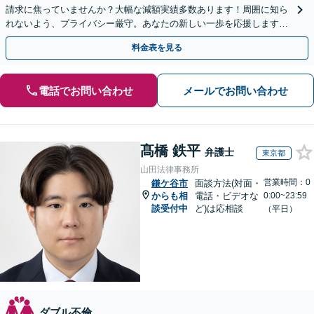
請求に焦っていませんか？大幅な減額実績多数あります！周囲に知ら
れないよう、プライバシー厳守。あなたの新しい一歩を応援しますの
で、まずはご相談ください。
料金表を見る
電話でお問い合わせ
メールでお問い合わせ
髙橋 鉄平
弁護士
東京都
山田法律事務所
営業時間：0
鎌ケ谷市
面談方法(対面・
からも相
電話・ビデオな
0:00~23:59
談受付中
ど)は応相談
（平日）
ダブル不倫