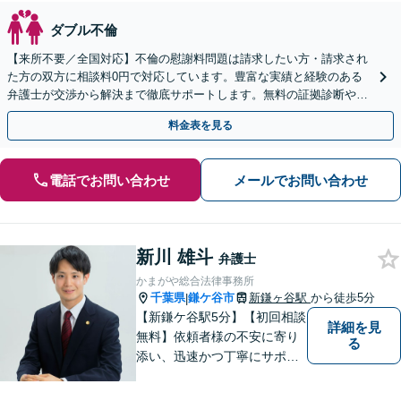
ダブル不倫
【来所不要／全国対応】不倫の慰謝料問題は請求したい方・請求され
た方の双方に相談料0円で対応しています。豊富な実績と経験のある
弁護士が交渉から解決まで徹底サポートします。無料の証拠診断や着
手金の返還保証もありますので安心してご相談ください。
料金表を見る
電話でお問い合わせ
メールでお問い合わせ
新川 雄斗
弁護士
かまがや総合法律事務所
千葉県
鎌ケ谷市
新鎌ヶ谷駅
から徒歩5分
|
【新鎌ケ谷駅5分】【初回相談
詳細を見
無料】依頼者様の不安に寄り
る
添い、迅速かつ丁寧にサポー
ト。借金問題・相続・交通事
故など幅広いお悩みに対応