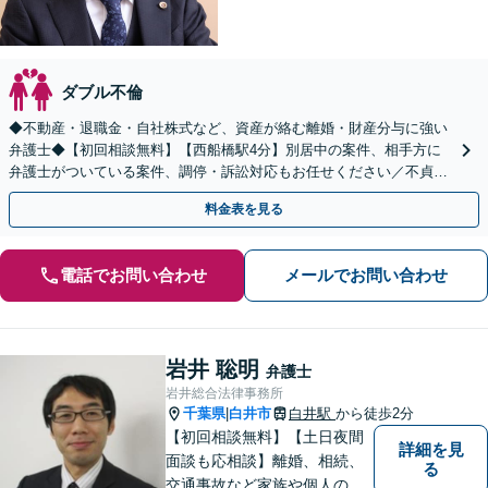
ダブル不倫
◆不動産・退職金・自社株式など、資産が絡む離婚・財産分与に強い
弁護士◆【初回相談無料】【西船橋駅4分】別居中の案件、相手方に
弁護士がついている案件、調停・訴訟対応もお任せください／不貞慰
謝料の被請求側＜着手金無料＞【夜間・土日相談◎】
料金表を見る
電話でお問い合わせ
メールでお問い合わせ
岩井 聡明
弁護士
岩井総合法律事務所
千葉県
白井市
白井駅
から徒歩2分
|
【初回相談無料】【土日夜間
詳細を見
面談も応相談】離婚、相続、
る
交通事故など家族や個人のト