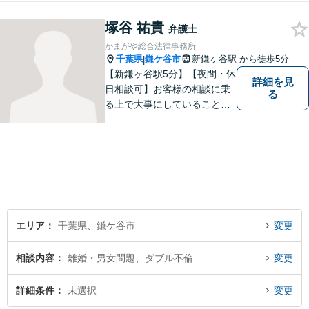
し、納得のいく解決を目指し
塚谷 祐貴
ます！お困りごとがございま
弁護士
したら、どうぞお気軽にご相
かまがや総合法律事務所
談ください。
千葉県
鎌ケ谷市
新鎌ヶ谷駅
から徒歩5分
|
【新鎌ヶ谷駅5分】【夜間・休
詳細を見
日相談可】お客様の相談に乗
る
る上で大事にしていることは
「お客様の話をよく聞くこ
と」や「より良い解決を目指
すこと」です。お客様のお悩
みに真摯に耳を傾け，個々の
事情を吟味したうえで適切な
解決が図れるようサポートし
て参ります。
エリア
千葉県、鎌ケ谷市
変更
相談内容
離婚・男女問題、ダブル不倫
変更
詳細条件
未選択
変更