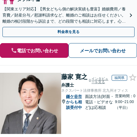
【関東エリア対応】【男女どちら側の解決実績も豊富】婚姻費用／養
育費／財産分与／慰謝料請求など、離婚のご相談はお任せください。
離婚の検討段階から訴訟まで、どの段階でも相談に対応します。心情
的な面にも配慮し、納得感の高い解決を目指します。
料金表を見る
電話でお問い合わせ
メールでお問い合わせ
藤家 寛之
福岡県
インタビュ
ーを見る
弁護士
ネクスパート法律事務所 北九州オフィス
営業時間：0
鎌ケ谷市
面談方法(対面・
からも相
電話・ビデオな
9:00~21:00
談受付中
ど)は応相談
（平日）