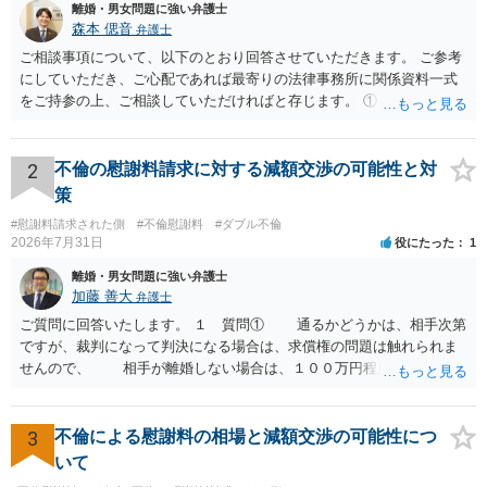
離婚・男女問題に強い弁護士
森本 偲音
弁護士
ご相談事項について、以下のとおり回答させていただきます。 ご参考
にしていただき、ご心配であれば最寄りの法律事務所に関係資料一式
をご持参の上、ご相談していただければと存じます。 ① このLINEの
流れを見る限り、100万円は貸付金ではなく、手切れ金・和解金と評価
される可能性はあるのか ⇒LINEを含む１００万円の貸付に至るまでの
やり取り等の経緯、誓約書の内容等を踏まえて、関係を清算するため
2
不倫の慰謝料請求に対する減額交渉の可能性と対
の 金銭であったと評価される可能性はあると考えます。 ② 「今後一
策
切関与しないなら100万円振り込む」というLINEや誓約書は、裁判上
#慰謝料請求された側
#不倫慰謝料
#ダブル不倫
どの程度証拠価値があるのか ⇒前後のやり取りや誓約書の具体的内容
2026年7月31日
役にたった
1
を見ない限り、具体的な判断はできませんが、一定の証拠価値はある
と考えます。 ③ 借用書があっても、後から100万円を貸付扱いに変更
離婚・男女問題に強い弁護士
することは認められるのか。 ⇒おそらく１００万円は不当利得（受け
加藤 善大
弁護士
取る正当な権利がないのに利益を取得した）として返還請求されてい
ご質問に回答いたします。 １ 質問① 通るかどうかは、相手次第
るものかと推察しますので、 貸金返還ではないかと存じます。 ④ 私
ですが、裁判になって判決になる場合は、求償権の問題は触れられま
は現在、収入も不安定で貯金もなくリボ払い借金が既に約100万あり。
せんので、 相手が離婚しない場合は、１００万円程度となる可能
今年に再婚したが主人はお金に厳しい為、一括で220万円を支払う事は
性があると思われます。 交渉については、相手としても、裁判を
困難 仮に裁判で敗訴した場合でも、分割払いになる可能性はあります
するデメリットはありますから（経済的、時間的、精神的負担等）、
か。 ⇒判決となり敗訴してしまった場合は、強制執行により不動産等
反対にご自身が、裁判も辞さずという姿勢を示すことで、プラス
3
不倫による慰謝料の相場と減額交渉の可能性につ
の財産を差し押さえられ、そこから債権回収が図られることになりま
に働く可能性は有り得ます。 交渉で解決する多くの場合は、相手
いて
すが、 和解であれば柔軟な解決が可能ですので、その場合は分割払
が弁護士に依頼しているケースで、５０万円以下で合意できる場合は