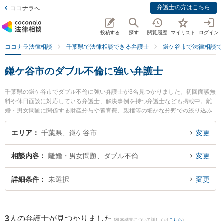
弁護士の方はこちら
ココナラへ
投稿する
探す
閲覧履歴
マイリスト
ログイン
ココナラ法律相談
千葉県で法律相談できる弁護士
鎌ケ谷市で法律相談
鎌ケ谷市のダブル不倫に強い弁護士
千葉県の鎌ケ谷市でダブル不倫に強い弁護士が3名見つかりました。初回面談無
料や休日面談に対応している弁護士、解決事例を持つ弁護士なども掲載中。離
婚・男女問題に関係する財産分与や養育費、親権等の細かな分野での絞り込み
検索もでき便利です。特にかまがや総合法律事務所の奧村 裕子弁護士やかまが
や総合法律事務所の新川 雄斗弁護士、かまがや総合法律事務所の塚谷 祐貴弁護
エリア
千葉県、鎌ケ谷市
変更
士のプロフィール情報や弁護士費用、強みなどが注目されています。『鎌ケ谷
市で土日や夜間に発生したダブル不倫のトラブルを今すぐに弁護士に相談した
相談内容
離婚・男女問題、ダブル不倫
変更
い』『ダブル不倫のトラブル解決の実績豊富な近くの弁護士を検索したい』
『初回相談無料でダブル不倫を法律相談できる鎌ケ谷市内の弁護士に相談予約
したい』などでお困りの相談者さんにおすすめです。
詳細条件
未選択
変更
3
人の弁護士が見つかりました
(検索結果について詳しくは
こちら
)