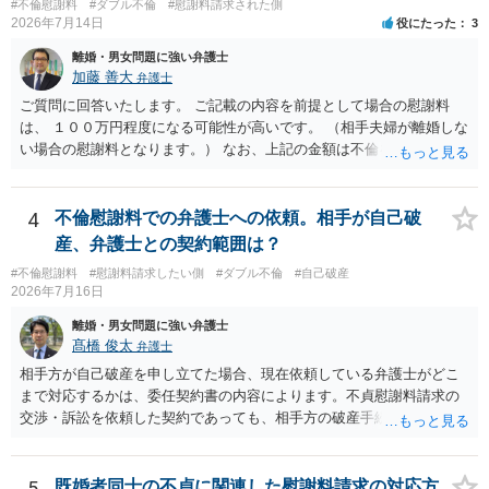
いにより支払うことも十分可能です。 ⑤ このような事情であれば、私
#不倫慰謝料
#ダブル不倫
#慰謝料請求された側
稀であると思います。 通常は、６０万円から８０万円程度になる
2026年7月14日
役にたった
3
は120万円のみ和解交渉を続けるべきでしょうか。 ⇒ご相談者様の認
ことが多いというのが私の印象です。 ２ 質問② ご記載の内容が
識を前提にすれば、１００万円も含めて返済する必要はないと考えら
減額を進めるうえでの交渉材料かと思います。 なお、ご自身が離
離婚・男女問題に強い弁護士
れるため、 120万円のみについて交渉を続けることがベターかと存じ
婚しないことは、交渉材料にはならないかと思いますので、ご注意く
加藤 善大
弁護士
ます。
ださい。 また、相手夫婦の婚姻関係が既に破綻していたことや、
ご質問に回答いたします。 ご記載の内容を前提として場合の慰謝料
相手女性が結婚しているとは知らなかったと主張することもあります
は、 １００万円程度になる可能性が高いです。 （相手夫婦が離婚しな
が、 ケースバイケースですので、ご自身の場合にそれらの主張が
い場合の慰謝料となります。） なお、上記の金額は不倫をした２名が
できるかはよくお考え下さい。 ３ 質問③ 違約金を５０万円とす
支払う総額の相場ですので、 ご自身が全額支払った場合は相手女性に
る旨の交渉をすることが妥当かどうかという基準はありません。
半額程度の支払を求める、 求償ができることになります。 その求償権
公序良俗に反するような金額では、その条項自体が無効になり得ます
を放棄する場合の慰謝料相場は、６０万円から８０万円程度になるこ
4
不倫慰謝料での弁護士への依頼。相手が自己破
が、 ２００万円でも、５０万円でも、公序良俗に反するほど高額
とが多いです。 （相手夫婦が離婚しませんので、減額してでも求償権
産、弁護士との契約範囲は？
とはいえないと考えますので、 結局は、妥当かどうかというより
を放棄してもらうメリットがあることになります。） ５年後に離婚す
も、ご自身が納得できるかどうかという基準でお考えいただくといい
#不倫慰謝料
#慰謝料請求したい側
#ダブル不倫
#自己破産
る可能性について、慰謝料額に影響が出る可能性はないと考えます。
2026年7月16日
と思います。 そのうえで、合意できるかは、相手も納得できるか
最後に、ご依頼になる場合の弁護士費用は、ご依頼になる弁護士によ
否かにかかってはきますが。 ４ 質問④ ご記載の内容からは判断
り異なりますので、直接ご確認いただくといいですよ。 ご質問に対す
離婚・男女問題に強い弁護士
できないのですが、 清算条項を記載しないで合意することはリス
る回答は以上ですが、可能であれば、ご依頼になるかは別にして、お
髙橋 俊太
弁護士
クがありますので、むしろ、原則としては、清算条項を記載するべき
近くの弁護士に直接相談されて、今後の対応についてアドバイスを求
相手方が自己破産を申し立てた場合、現在依頼している弁護士がどこ
であるとお考えいただくといいです。 ご質問に対する回答は以上で
めることをおすすめいたします。 ご参考にしていただけますと幸いで
まで対応するかは、委任契約書の内容によります。不貞慰謝料請求の
すが、可能であれば、ご依頼になるかは別として、お近くの弁護士に
す。
交渉・訴訟を依頼した契約であっても、相手方の破産手続への対応、
直接相談されて、 今後の対応についてアドバイス等を求めることを
免責に関する意見申述、非免責債権の主張、破産裁判所への書面提出
お勧めいたします。 ご参考にしていただければ幸いです。
等まで当然に含まれているとは限りません。そのため、追加費用が発
生するかどうかは、まず委任契約書と弁護士の説明を確認した方がよ
5
既婚者同士の不貞に関連した慰謝料請求の対応方