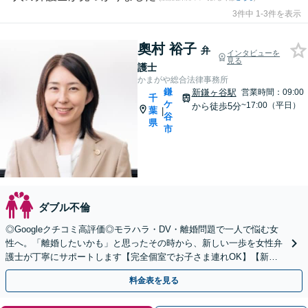
3件中 1-3件を表示
奧村 裕子
弁
インタビューを
見る
護士
かまがや総合法律事務所
鎌
新鎌ヶ谷駅
営業時間：09:00
千
ケ
~17:00（平日）
から徒歩5分
葉
|
谷
県
市
ダブル不倫
◎Googleクチコミ高評価◎モラハラ・DV・離婚問題で一人で悩む女
性へ。「離婚したいかも」と思ったその時から、新しい一歩を女性弁
護士が丁寧にサポートします【完全個室でお子さま連れOK】【新鎌
ケ谷駅5分】
料金表を見る