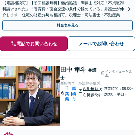
【電話相談可】【初回相談無料】離婚協議・調停まで対応「不貞慰謝
料請求された」「養育費・面会交流の条件で揉めている」弁護士が仲
介します！住宅の財産分与も相談可。税理士・司法書士・不動産業者
と連携してサポート【夜間・休日面談可】【西船橋駅3分】
料金表を見る
電話でお問い合わせ
メールでお問い合わせ
田中 隼斗
弁護
インタビューを見
る
士
西船橋ゴール法律事務所
千
船
西船橋駅
か
営業時間：09:00~
葉
橋
|
20:00（平日）
ら徒歩3分
県
市