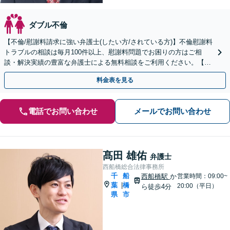
ダブル不倫
【不倫/慰謝料請求に強い弁護士(したい方/されている方)】不倫慰謝料
トラブルの相談は毎月100件以上、慰謝料問題でお困りの方はご相
談・解決実績の豊富な弁護士による無料相談をご利用ください。【不
倫相談は初回0円】 【千葉県全域対応】
料金表を見る
電話でお問い合わせ
メールでお問い合わせ
髙田 雄佑
弁護士
西船橋総合法律事務所
千
船
西船橋駅
か
営業時間：09:00~
葉
橋
|
20:00（平日）
ら徒歩4分
県
市