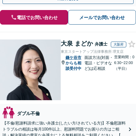
電話でお問い合わせ
メールでお問い合わせ
大泉 まどか
弁護士
大阪府
東京スタートアップ法律事務所 堺支店
営業時間：0
鎌ケ谷市
面談方法(対面・
からも相
電話・ビデオな
6:30~22:00
談受付中
ど)は応相談
（平日）
ダブル不倫
【不倫/慰謝料請求に強い弁護士(したい方/されている方)】不倫慰謝料
トラブルの相談は毎月100件以上、慰謝料問題でお困りの方はご相
談・解決実績の豊富な弁護士による無料相談をご利用ください。【不