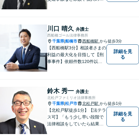
ラブルでお悩みの方は気軽に
ご相談ください。弁護士が誠
心誠意、ご納得いくまでお話
を聞き、具体的な解決案をご
川口 晴久
弁護士
提案させていただきます。
西船橋ゴール法律事務所
千葉県
船橋市
西船橋駅
から徒歩3分
|
【西船橋駅3分】相談者さまの
詳細を見
利益の最大化を目指して【刑
る
事事件】依頼件数120件以
上。複数の無罪や不起訴を獲
得した経験を活かし、最善の
解決を【離婚問題】男性側の
豊富な対応実績。セカンドオ
鈴木 秀一
弁護士
ピニオンも可能です【初回相
北松戸ファミリオ法律事務所
談無料】【夜間／土日祝日対
千葉県
松戸市
北松戸駅
から徒歩1分
|
応可】
【北松戸駅徒歩1分】【法テラ
詳細を見
ス可】「もう少し早い段階で
る
法律相談をしていたら結果が
変わっていた」問題を解決し
たい。「家族のお悩みを、ま