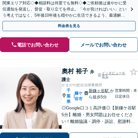
関東エリア対応◇◆相談料は何度でも無料◇◆ご依頼後は速やかに受
任通知を発送し、督促・取り立てを停止。「今が良ければいい」とい
う考えではなく、5年後10年後も穏やかに生活できるよう、最適解を
ご提案。借金問題は一人で抱え込まずご相談ください。
料金表を見る
電話でお問い合わせ
メールでお問い合わせ
奧村 裕子
弁
インタビューを
見る
護士
かまがや総合法律事務所
千
新鎌ヶ谷駅
か
営業時間：本
鎌ケ
葉
|
日定休日
ら徒歩5分
谷市
県
◎Google口コミ高評価◎【新鎌ケ谷駅
5分】離婚・男女問題はお任せくださ
い！離婚協議・調停・訴訟、慰謝料、
養育費まで幅広く対応。明るい未来へ
向けた新たな一歩を、弁護士が丁寧に