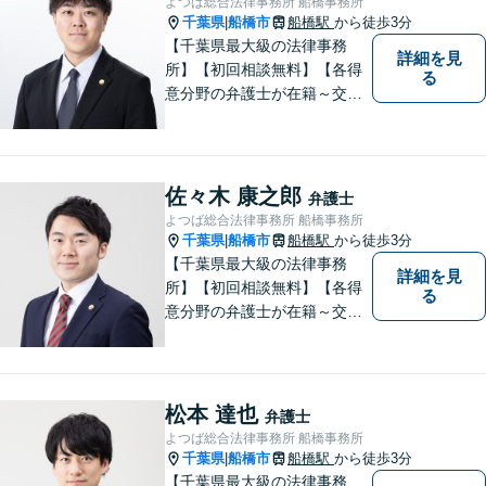
よつば総合法律事務所 船橋事務所
千葉県
船橋市
船橋駅
から徒歩3分
|
【千葉県最大級の法律事務
詳細を見
所】【初回相談無料】【各得
る
意分野の弁護士が在籍～交通
事故、労働災害、債務整理、
相続、企業法務、不動産】
【明確な費用】
佐々木 康之郎
弁護士
よつば総合法律事務所 船橋事務所
千葉県
船橋市
船橋駅
から徒歩3分
|
【千葉県最大級の法律事務
詳細を見
所】【初回相談無料】【各得
る
意分野の弁護士が在籍～交通
事故、労働災害、債務整理、
相続、企業法務、不動産】
【明確な費用】
松本 達也
弁護士
よつば総合法律事務所 船橋事務所
千葉県
船橋市
船橋駅
から徒歩3分
|
【千葉県最大級の法律事務