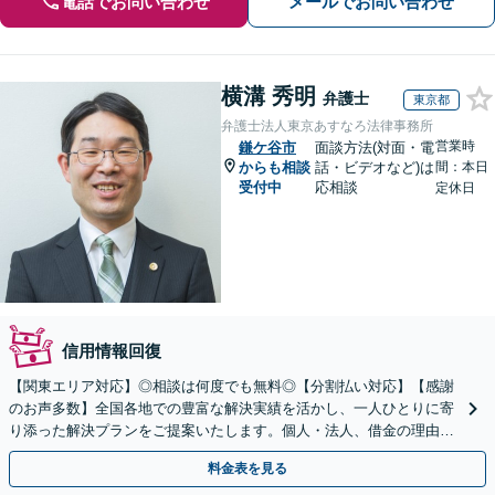
電話でお問い合わせ
メールでお問い合わせ
横溝 秀明
弁護士
東京都
弁護士法人東京あすなろ法律事務所
営業時
鎌ケ谷市
面談方法(対面・電
からも相談
話・ビデオなど)は
間：本日
受付中
応相談
定休日
信用情報回復
【関東エリア対応】◎相談は何度でも無料◎【分割払い対応】【感謝
のお声多数】全国各地での豊富な解決実績を活かし、一人ひとりに寄
り添った解決プランをご提案いたします。個人・法人、借金の理由に
問わず柔軟に対応しますので、まずはお気軽にご相談を
料金表を見る