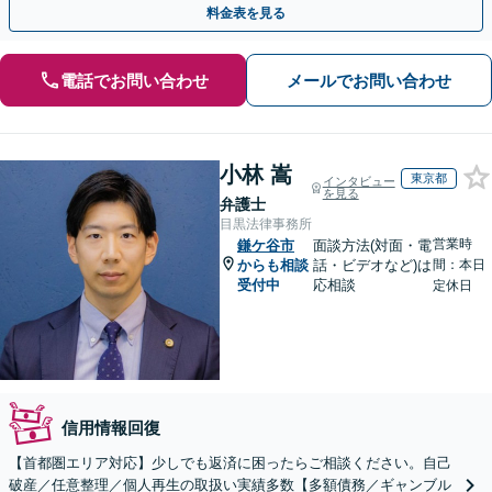
料金表を見る
電話でお問い合わせ
メールでお問い合わせ
小林 嵩
東京都
インタビュー
を見る
弁護士
目黒法律事務所
営業時
鎌ケ谷市
面談方法(対面・電
からも相談
話・ビデオなど)は
間：本日
受付中
応相談
定休日
信用情報回復
【首都圏エリア対応】少しでも返済に困ったらご相談ください。自己
破産／任意整理／個人再生の取扱い実績多数【多額債務／ギャンブル