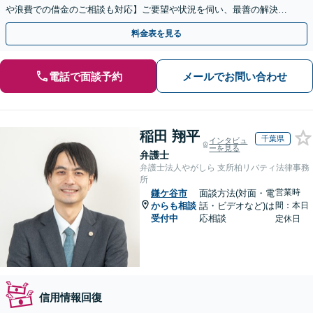
や浪費での借金のご相談も対応】ご要望や状況を伺い、最善の解決を
目指します
料金表を見る
電話で面談予約
メールでお問い合わせ
稲田 翔平
千葉県
インタビュ
ーを見る
弁護士
弁護士法人やがしら 支所柏リバティ法律事務
所
営業時
鎌ケ谷市
面談方法(対面・電
からも相談
話・ビデオなど)は
間：本日
受付中
応相談
定休日
信用情報回復