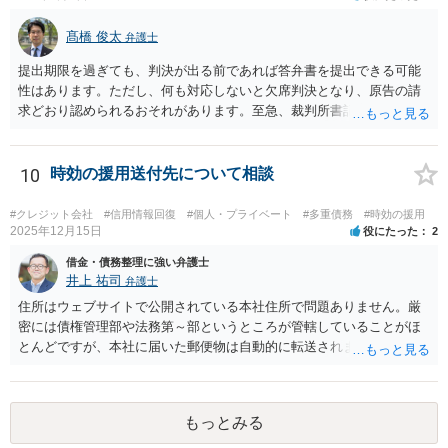
髙橋 俊太
弁護士
提出期限を過ぎても、判決が出る前であれば答弁書を提出できる可能
性はあります。ただし、何も対応しないと欠席判決となり、原告の請
求どおり認められるおそれがあります。至急、裁判所書記官に連絡し
現状を確認のうえ、遅れてでも答弁書を提出した方がよいでしょう。
10
時効の援用送付先について相談
#クレジット会社
#信用情報回復
#個人・プライベート
#多重債務
#時効の援用
2025年12月15日
役にたった
2
借金・債務整理に強い弁護士
井上 祐司
弁護士
住所はウェブサイトで公開されている本社住所で問題ありません。厳
密には債権管理部や法務第～部というところが管轄していることがほ
とんどですが、本社に届いた郵便物は自動的に転送されます。 内容証
明郵便の場合、法人が相手方の場合はその代表者名を宛先に加えて記
すのが通例です。 なお、信用情報において三井住友カード株式会社が
債権者として表示されていればそこへ送るのが正解だとは思います
もっとみる
が、同社が貸付や立替によって取得した債権は完全子会社であるSMB
Cコンシューマーファイナンス株式会社が保有・管理していることが通