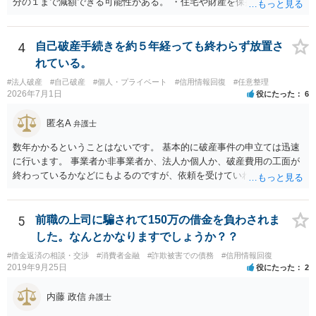
分の１まで減額できる可能性がある。 ・住宅や財産を保持できる（た
だし，条件あり）。 ・借金の理由は問われない。 ・自己破産よりも心
理的抵抗が小さい（個人差あり）。 ＜自己破産のメリット＞ ・税金等
の滞納分を除き，借金を返済する必要がなくなる。 【②の回答】 ・個
4
自己破産手続きを約５年経っても終わらず放置さ
人再生・破産ともに，信用情報に事故情報（いわゆるブラックリス
れている。
ト）として登録されますので，５年～１０年ほどは新たに借金をする
#法人破産
#自己破産
#個人・プライベート
#信用情報回復
#任意整理
ことはできません。また，住宅や店舗を借りる際，保証会社の審査も
2026年7月1日
役にたった
6
通らなくなるため，保証人を立てて契約する必要がある場合がありま
す。 ・ご家族名義の財産を処分する必要はありません。 ・個人再生・
匿名A
弁護士
破産ともに，返済が困難な状況に陥っている以上，事業継続は難しい
場合が多いです。もっとも，手続き終了後，新たに事業を行うことは
数年かかるということはないです。 基本的に破産事件の申立ては迅速
できます。 ・個人再生・破産ともに，裁判所で手続きを進める際に官
に行います。 事業者か非事業者か、法人か個人か、破産費用の工面が
報に掲載されます。そのため，第三者に知られる可能性はゼロではあ
終わっているかなどにもよるのですが、依頼を受けていれば責任が発
りませんが，官報をチェックしている人はほとんどいないと思われる
生してきますので、 早急の申立てを目指します。１年を過ぎるなら危
ため，知られる可能性は低いと思います。なお，戸籍などに載るので
険信号・異常信号と思って頂いて結構です。 もし、新しく依頼をされ
はないかと心配される方がおられますが，そのようなことはありませ
る場合は、 スケジュール感を確認してみてください。 ①●月●日受任
5
前職の上司に騙されて150万の借金を負わされま
ん。 ＜個人再生のデメリット＞ ・借金が減額されるとはいえ，３年～
通知発送→②１～２か月で返答かえってくる。報告書作成しはじめる
した。なんとかなりますでしょうか？？
５年間は返済を継続する必要がある。 ・所有している財産の価値が大
→③さらに１カ月程度をめどに裁判所に破産申立て など教えてくれる
きい場合，借金が減らない場合がある。 ＜自己破産のデメリット＞ ・
#借金返済の相談・交渉
#消費者金融
#詐欺被害での債務
#信用情報回復
と思います（個人破産で破産費用も確保できている場合の例示なの
2019年9月25日
役にたった
2
借金の理由が問われ，場合によっては破産が認められない。 ・所有し
で、法人や積み立てが必要な場合はまた変わります。）
ている財産（２０万円以上の価値があるもの）は，原則として保持で
内藤 政信
きない。 【③の回答】 ３０万円～６０万円程度かと思います。 弁護
弁護士
士費用は分割で支払うことができる場合も多いので，弁護士と相談し