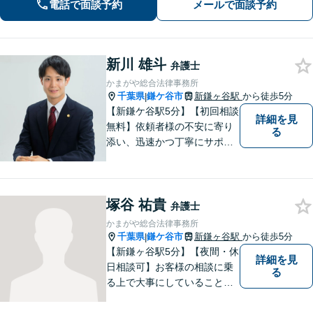
電話で面談予約
メールで面談予約
サポートします。お気軽にご相談くだ
さい【オンライン面談可】
新川 雄斗
弁護士
かまがや総合法律事務所
千葉県
鎌ケ谷市
新鎌ヶ谷駅
から徒歩5分
|
【新鎌ケ谷駅5分】【初回相談
詳細を見
無料】依頼者様の不安に寄り
る
添い、迅速かつ丁寧にサポー
ト。借金問題・相続・交通事
故など幅広いお悩みに対応
し、納得のいく解決を目指し
塚谷 祐貴
ます！お困りごとがございま
弁護士
したら、どうぞお気軽にご相
かまがや総合法律事務所
談ください。
千葉県
鎌ケ谷市
新鎌ヶ谷駅
から徒歩5分
|
【新鎌ヶ谷駅5分】【夜間・休
詳細を見
日相談可】お客様の相談に乗
る
る上で大事にしていることは
「お客様の話をよく聞くこ