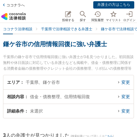
弁護士の方はこちら
ココナラへ
投稿する
探す
閲覧履歴
マイリスト
ログイン
ココナラ法律相談
千葉県で法律相談できる弁護士
鎌ケ谷市で法律相談
鎌ケ谷市の信用情報回復に強い弁護士
千葉県の鎌ケ谷市で信用情報回復に強い弁護士が3名見つかりました。初回面談
無料や休日面談に対応している弁護士なども掲載中。借金・債務整理に関係す
る消費者金融の債務整理やクレジット会社の債務整理、リボ払いの債務整理等
の細かな分野での絞り込み検索もでき便利です。特にかまがや総合法律事務所
の奧村 裕子弁護士やかまがや総合法律事務所の新川 雄斗弁護士、かまがや総合
エリア
千葉県、鎌ケ谷市
変更
法律事務所の塚谷 祐貴弁護士のプロフィール情報や弁護士費用、強みなどが注
目されています。『鎌ケ谷市で土日や夜間に発生した信用情報回復のトラブル
相談内容
借金・債務整理、信用情報回復
変更
を今すぐに弁護士に相談したい』『信用情報回復のトラブル解決の実績豊富な
近くの弁護士を検索したい』『初回相談無料で信用情報回復を法律相談できる
鎌ケ谷市内の弁護士に相談予約したい』などでお困りの相談者さんにおすすめ
詳細条件
未選択
変更
です。
3
人の弁護士が見つかりました
(検索結果について詳しくは
こちら
)