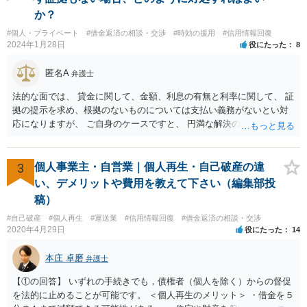
か？
#個人・プライベート
#借金返済の相談・交渉
#時効の援用
#信用情報回復
2024年1月28日
役にたった
8
匿名A
弁護士
法的な面では、 貸金に関して、金額、利息の有無と利率に関して、 証
拠の提示を求め、根拠のないものについては支払い義務がないとい対
応になりますが、 ご自身のケースですと、 円満な解決のため、一定程
度譲歩することもありうるかと思います（譲歩すべきと言っているわ
けではありません）。 何某かの主張をされた場合、あらためて弁護士
に相談されるという形でよいかと思います。
3
個人事業主・自営業｜個人再生・自己破産の違
い、デメリットや費用を教えて下さい（編集部投
稿）
#自己破産
#個人再生
#運送業
#信用情報回復
#借金返済の相談・交渉
2020年4月29日
役にたった
14
本庄 卓磨
弁護士
【①の回答】 いずれの手続きでも，債権者（個人を除く）からの督促
を法的に止めることが可能です。 ＜個人再生のメリット＞ ・借金を５