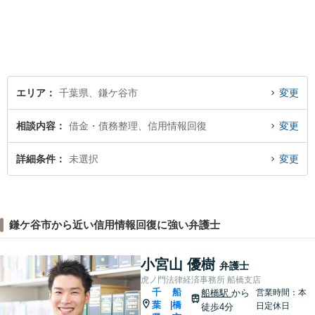
と」や「より良い解決を目指
すこと」です。お客様のお悩
みに真摯に耳を傾け，個々の
事情を吟味したうえで適切な
解決が図れるようサポートし
て参ります。
エリア
千葉県、鎌ケ谷市
変更
相談内容
借金・債務整理、信用情報回復
変更
詳細条件
未選択
変更
鎌ケ谷市から近い信用情報回復に強い弁護士
小宮山 優樹
弁護士
虎ノ門法律経済事務所 船橋支店
千
船
船橋駅
から
営業時間：本
葉
橋
|
日定休日
徒歩4分