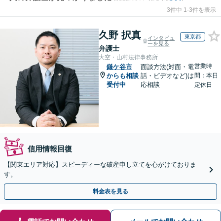
3件中 1-3件を表示
久野 択真
東京都
インタビュ
ーを見る
弁護士
大空・山村法律事務所
営業時
鎌ケ谷市
面談方法(対面・電
からも相談
話・ビデオなど)は
間：本日
受付中
応相談
定休日
信用情報回復
【関東エリア対応】スピーディーな破産申し立てを心がけておりま
す。
料金表を見る