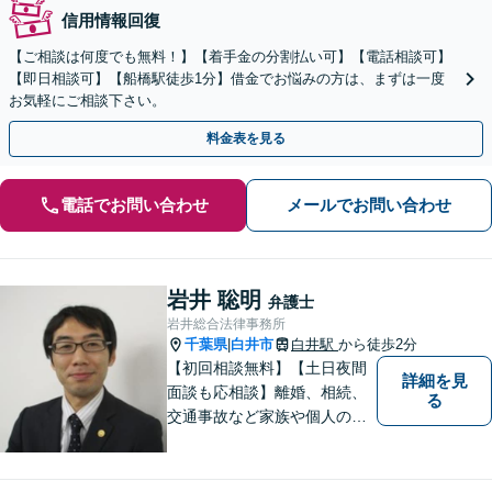
信用情報回復
【ご相談は何度でも無料！】【着手金の分割払い可】【電話相談可】
【即日相談可】【船橋駅徒歩1分】借金でお悩みの方は、まずは一度
お気軽にご相談下さい。
料金表を見る
電話でお問い合わせ
メールでお問い合わせ
岩井 聡明
弁護士
岩井総合法律事務所
千葉県
白井市
白井駅
から徒歩2分
|
【初回相談無料】【土日夜間
詳細を見
面談も応相談】離婚、相続、
る
交通事故など家族や個人のト
ラブルでお悩みの方は気軽に
ご相談ください。弁護士が誠
心誠意、ご納得いくまでお話