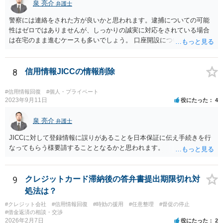
泉 亮介
弁護士
警察には連絡をされた方が良いかと思われます。逮捕についての可能
性はゼロではありませんが、しっかりの誠実に対応をされている場合
は在宅のまま進むケースも多いでしょう。 口座開設については銀行等
の対応次第ですが、凍結された名義と同名義の口座開設については断
られるケースも多いかと思われます。
8
信用情報JICCの情報削除
#信用情報回復
#個人・プライベート
2023年9月11日
役にたった
4
泉 亮介
弁護士
JICCに対して登録情報に誤りがあることを日本保証に伝え手続きを行
なってもらう様要請することとなるかと思われます。
9
クレジットカード滞納後の答弁書提出期限切れ対
処法は？
#クレジット会社
#信用情報回復
#時効の援用
#任意整理
#督促の停止
#借金返済の相談・交渉
2026年2月7日
役にたった
2