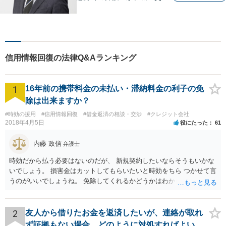
事故、労働災害、債務整理、
相続、企業法務、不動産】
【明確な費用】
信用情報回復の法律Q&Aランキング
1
16年前の携帯料金の未払い・滞納料金の利子の免
除は出来ますか？
#時効の援用
#信用情報回復
#借金返済の相談・交渉
#クレジット会社
2018年4月5日
役にたった
61
内藤 政信
弁護士
時効だから払う必要はないのだが、 新規契約したいならそうもいかな
いでしょう。 損害金はカットしてもらいたいと時効をちら つかせて言
うのがいいでしょうね。 免除してくれるかどうかはわかりませんが。
2
友人から借りたお金を返済したいが、連絡が取れ
ず証拠もない場合、どのように対処すればよい