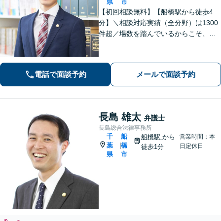
県
市
【初回相談無料】【船橋駅から徒歩4
分】＼相談対応実績（全分野）は1300
件超／場数を踏んでいるからこそ、相
手方の主張を予測した先回りの対応が
でき、最善の解決へと導くことができ
ます。離婚問題・刑事事件・相続遺言
電話で面談予約
メールで面談予約
などでお悩みの方はお気軽にご相談く
ださい。
長島 雄太
弁護士
長島総合法律事務所
千
船
船橋駅
から
営業時間：本
葉
橋
|
日定休日
徒歩1分
県
市