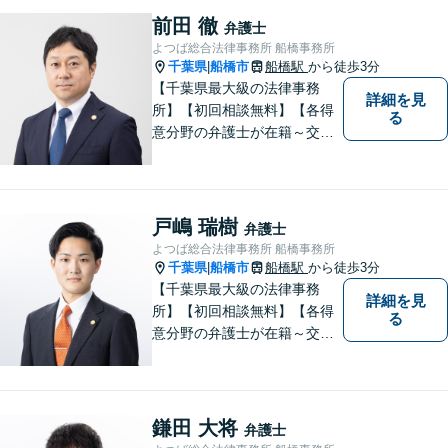
を聞き、具体的な解決案をご
前田 徹
弁護士
提案させていただきます。
よつば総合法律事務所 船橋事務所
千葉県
船橋市
船橋駅
から徒歩3分
|
【千葉県最大級の法律事務
詳細を見
所】【初回相談無料】【各得
る
意分野の弁護士が在籍～交通
事故、労働災害、債務整理、
相続、企業法務、不動産】
【明確な費用】
戸嶋 瑞樹
弁護士
よつば総合法律事務所 船橋事務所
千葉県
船橋市
船橋駅
から徒歩3分
|
【千葉県最大級の法律事務
詳細を見
所】【初回相談無料】【各得
る
意分野の弁護士が在籍～交通
事故、労働災害、債務整理、
相続、企業法務、不動産】
【明確な費用】
鎌田 大将
弁護士