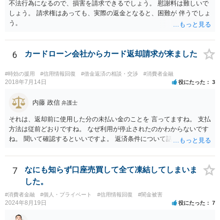
不法行為になるので、損害を請求できるでしょう。 慰謝料は難しいで
て支払いのスケジュールを決めます。 なお，ご依頼後は借金を返済す
しょう。 請求権はあっても、実際の返金となると、困難が 伴うでしょ
る必要はなくなるため，借金の返済に充てていた分を弁護士費用に充
う。
てることが可能です。 【④の回答】 手続上の注意点が多いため，ご自
身で進めることは相当難しく，リスクも伴います。 滞納が続くと訴訟
を起こされることもあり得るため，お早めに弁護士にご依頼されるこ
6
カードローン会社からカード返却請求が来ました
とをお勧めします。
#時効の援用
#信用情報回復
#借金返済の相談・交渉
#消費者金融
2018年7月14日
役にたった
3
内藤 政信
弁護士
それは、返却前に使用した分の未払い金のことを 言ってますね。 支払
方法は従前どおりですね。 なぜ利用が停止されたのかわからないです
ね。 聞いて確認するといいですよ。 返済条件について話し合う事は当
然にできます。
7
なにも知らず口座売買して全て凍結してしまいま
した。
#消費者金融
#個人・プライベート
#信用情報回復
#闇金被害
2024年8月19日
役にたった
7