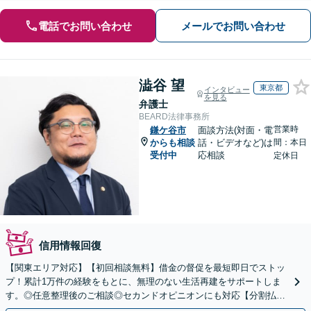
電話でお問い合わせ
メールでお問い合わせ
澁谷 望
東京都
インタビュー
を見る
弁護士
BEARD法律事務所
営業時
鎌ケ谷市
面談方法(対面・電
からも相談
話・ビデオなど)は
間：本日
受付中
応相談
定休日
信用情報回復
【関東エリア対応】【初回相談無料】借金の督促を最短即日でストッ
プ！累計1万件の経験をもとに、無理のない生活再建をサポートしま
す。◎任意整理後のご相談◎セカンドオピニオンにも対応【分割払い
可】【完全個室】