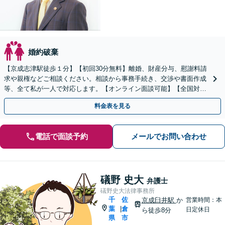
婚約破棄
【京成志津駅徒歩１分】【初回30分無料】離婚、財産分与、慰謝料請
求や親権などご相談ください。相談から事務手続き、交渉や書面作成
等、全て私が一人で対応します。【オンライン面談可能】【全国対
応】
料金表を見る
電話で面談予約
メールでお問い合わせ
礒野 史大
弁護士
礒野史大法律事務所
千
佐
京成臼井駅
か
営業時間：本
葉
倉
|
日定休日
ら徒歩8分
県
市