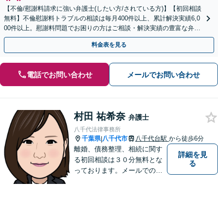
【不倫/慰謝料請求に強い弁護士(したい方/されている方)】【初回相談
無料】不倫慰謝料トラブルの相談は毎月400件以上、累計解決実績6,0
00件以上。慰謝料問題でお困りの方はご相談・解決実績の豊富な弁護
士による無料相談をご利用ください。
料金表を見る
電話でお問い合わせ
メールでお問い合わせ
村田 祐希奈
弁護士
八千代法律事務所
千葉県
八千代市
八千代台駅
から徒歩6分
|
離婚、債務整理、相続に関す
詳細を見
る初回相談は３０分無料とな
る
っております。メールでのご
予約も承っておりますので、
お気軽にご連絡ください。