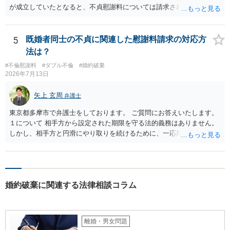
が成立していたとなると、不貞慰謝料については請求される可能性が
あるため検討しておく必要があるでしょう。 弁護士を立てる予定であ
れば早めに弁護士に相談し、弁護士から回答をさせると良いでしょ
う。
5
既婚者同士の不貞に関連した慰謝料請求の対応方
法は？
#不倫慰謝料
#ダブル不倫
#婚約破棄
2026年7月13日
矢上 玄周
弁護士
東京都多摩市で弁護士をしております。 ご質問にお答えいたします。
１について 相手方から設定された期限を守る法的義務はありません。
しかし、相手方と円滑にやり取りを続けるために、一応期限を守って
連絡を取ることもあり得ます。 弁護士に相談してから連絡をしたい
が、期限を守らないのもご不安という場合には、「弁護士に相談して
から連絡するので少々お待ちください」という旨の連絡を入れておく
こともあります。 ２について 求償権の請求と婚約破棄の慰謝料請求
婚約破棄に関連する法律相談コラム
は、法的には別の議論ではありますが、事実上の繋がりがないわけで
はありません。 例えば、既婚者であるにもかかわらず、結婚するとい
うことを匂わせて不貞関係になったというような場合には、求償権の
負担割合が高くなり、婚約破棄の慰謝料も払う必要が生じるという可
離婚・男女問題
能性もないわけではありません。 ただし、法律上重婚は認められてい