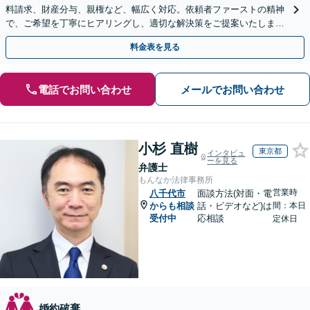
料請求、財産分与、親権など、幅広く対応。依頼者ファーストの精神
で、ご希望を丁寧にヒアリングし、適切な解決策をご提案いたしま
す。まずは無料相談でお悩みをお聞かせください。
料金表を見る
電話でお問い合わせ
メールでお問い合わせ
小杉 直樹
東京都
インタビュ
ーを見る
弁護士
もんなか法律事務所
営業時
八千代市
面談方法(対面・電
からも相談
話・ビデオなど)は
間：本日
受付中
応相談
定休日
婚約破棄