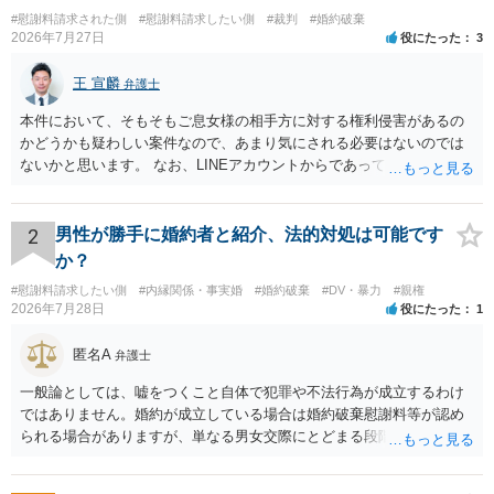
#慰謝料請求された側
#慰謝料請求したい側
#裁判
#婚約破棄
2026年7月27日
役にたった
3
王 宣麟
弁護士
本件において、そもそもご息女様の相手方に対する権利侵害があるの
かどうかも疑わしい案件なので、あまり気にされる必要はないのでは
ないかと思います。 なお、LINEアカウントからであっても、そこに紐
づけられた電話番号の開示→携帯電話会社から氏名・住所が開示され
るパターンはありえるものの、本件のような精神的損害が発生したと
明確にいえないような案件において開示がなされる可能性も低いので
2
男性が勝手に婚約者と紹介、法的対処は可能です
はないかと推察します。
か？
#慰謝料請求したい側
#内縁関係・事実婚
#婚約破棄
#DV・暴力
#親権
2026年7月28日
役にたった
1
匿名A
弁護士
一般論としては、嘘をつくこと自体で犯罪や不法行為が成立するわけ
ではありません。婚約が成立している場合は婚約破棄慰謝料等が認め
られる場合がありますが、単なる男女交際にとどまる段階の場合、独
身偽装その他貞操権侵害事案は別として、信頼関係破壊行為について
慰謝料は生じないことが多いと思われます。 お怒りはごもっともです