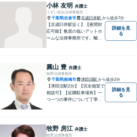
小林 友明
弁護士
うすい総合法律事務所
千葉県
佐倉市
京成臼井駅
から徒歩7分
|
【京成臼井駅近く】【夜間対
詳細を見
応可能】敷居の低いアットホ
る
ームな法律事務所です。離婚
問題／相続問題／交通事故／
刑事事件／企業法務など、幅
広い法律トラブルに対応。
【地域に根差し他弁護士】的
圓山 豊
弁護士
確なアドバイスやサポートで
牧野法律事務所
ご相談者様のお役に立てるよ
千葉県
船橋市
津田沼駅
から徒歩2分
|
う尽力します。
【津田沼駅2分】【完全個室で
詳細を見
相談可】【近隣駐車場有】一
る
つ一つの事件について丁寧に
取り組んでまいります。法的
な問題でお困りの際は、お一
人で悩まず、ぜひ千葉県船橋
市の牧野法律事務所へお気軽
牧野 房江
弁護士
にご相談下さい。
牧野法律事務所