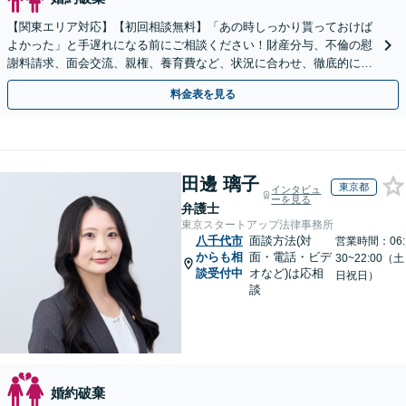
【関東エリア対応】【初回相談無料】「あの時しっかり貰っておけば
よかった」と手遅れになる前にご相談ください！財産分与、不倫の慰
謝料請求、面会交流、親権、養育費など、状況に合わせ、徹底的にサ
ポートいたします【弁護士歴17年以上】
料金表を見る
田邊 璃子
東京都
インタビュ
ーを見る
弁護士
東京スタートアップ法律事務所
八千代市
面談方法(対
営業時間：06:
からも相
面・電話・ビデ
30~22:00（土
談受付中
オなど)は応相
日祝日）
談
婚約破棄