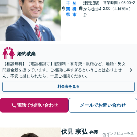
津田沼駅
営業時間：08:00~2
千
船
2:00（土日祝日）
葉
橋
から徒歩4
|
県
市
分
婚約破棄
【相談無料】【電話相談可】慰謝料・養育費・親権など、離婚・男女
問題全般を扱っています。ご相談に早すぎるということはありませ
ん。不安に感じられたら、一度ご相談ください。
料金表を見る
電話でお問い合わせ
メールでお問い合わせ
伏見 宗弘
弁護
インタビューを見
る