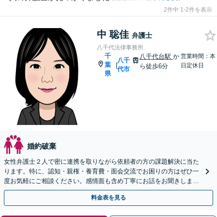
2件中 1-2件を表示
中 聡佳
弁護士
八千代法律事務所
千
八千代台駅
か
営業時間：本
八千
葉
|
日定休日
ら徒歩6分
代市
県
婚約破棄
女性弁護士２人で密に連携を取りながら依頼者の方の課題解決に当た
ります。特に、認知・親権・養育費・面会交流でお困りの方はぜひ一
度お気軽にご相談ください。感情面も含め丁寧にお話をお聞きしま
す。
料金表を見る