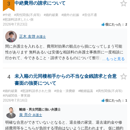
が、仮に交際を進めたとしても後に相手を信頼できなくなる可能性が
3
中絶費用の請求について
高かったということですので、むしろ結婚しなくてよかったと割り切
って、交際を終わらせるのがよいと思います。
#中絶
#異性関係(不貞等)
#婚約破棄
#婚外の妊娠
#音信不通
#慰謝料請求したい側
2026年7月23日
役にたった
2
正木 友啓
弁護士
間に弁護士を入れると、費用対効果の観点から損になってしまう可能
性があります 無料あるいは安価な相談料の弁護士事務所に一度相談に
行かれて、今できること・請求できるものについて整理されるのがよ
いかと思います
4
未入籍の元同棲相手からの不当な金銭請求と合意
書面の強要について
#婚約破棄
#慰謝料請求された側
#借金・浪費癖
#離婚協議
#異性関係(不貞等)
#内縁関係・事実婚
2026年7月16日
役にたった
1
離婚・男女問題に強い弁護士
泉 亮介
弁護士
明確な合意ができていないとなると、退去後の家賃、退去違約金や修
繕費用等をこちらが負担する理由はないように思われます。 仮に婚約