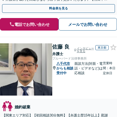
相談可(予約制)】【関東エリア全域対応】
料金表を見る
電話でお問い合わせ
メールでお問い合わせ
佐藤 良
東京都
インタビュー
を見る
弁護士
ブルーバード法律事務所
営業時
八千代市
面談方法(対面・電
からも相談
話・ビデオなど)は
間：本日
受付中
応相談
定休日
婚約破棄
【関東エリア対応】【初回相談30分無料】【弁護士歴15年以上】慰謝