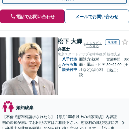
電話でお問い合わせ
メールでお問い合わせ
松下 大輝
東京都
インタビュ
ーを見る
弁護士
東京スタートアップ法律事務所 新宿支店
八千代市
面談方法(対
営業時間：06:
からも相
面・電話・ビデ
30~22:00（土
談受付中
オなど)は応相
日祝日）
談
婚約破棄
【不倫で慰謝料請求されたら】【毎月100名以上の相談実績】内容証
明の通知が届いてお困りの方はご相談下さい。慰謝料の減額交渉に強
い弁護士が裁判を回避しながら粘り強く交渉いたします。【当日中の