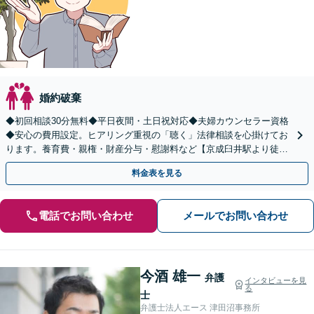
婚約破棄
◆初回相談30分無料◆平日夜間・土日祝対応◆夫婦カウンセラー資格
◆安心の費用設定。ヒアリング重視の「聴く」法律相談を心掛けてお
ります。養育費・親権・財産分与・慰謝料など【京成臼井駅より徒歩
8分】完全個室／キッズスペース有
料金表を見る
電話でお問い合わせ
メールでお問い合わせ
今酒 雄一
弁護
インタビューを見
る
士
弁護士法人エース 津田沼事務所