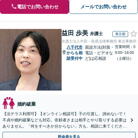
電話でお問い合わせ
メールでお問い合わせ
益田 歩美
弁護士
東京都
弁護士法人中田・島尾法律事務所 東京事務所
営業時間：0
八千代市
面談方法(対面・
からも相
電話・ビデオな
9:00~18:00
談受付中
ど)は応相談
（土曜日）
婚約破棄
【法テラス利用可】【オンライン相談可】子の引渡し、諦めないで！
不貞や婚約破棄なども対応。依頼者さまは相手とやり取りする必要は
ありません。「何をすべきか分からない」方も、相談に来てくださ
い。相談・書類作成のみのプランもあります
料金表を見る