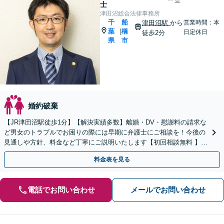
士
津田沼総合法律事務所
千
船
津田沼駅
から
営業時間：本
葉
橋
|
日定休日
徒歩2分
県
市
婚約破棄
【JR津田沼駅徒歩1分】【解決実績多数】離婚・DV・慰謝料の請求な
ど男女のトラブルでお困りの際には早期に弁護士にご相談を！今後の
見通しや方針、料金など丁寧にご説明いたします【初回相談無料 】
【完全個室】【ご家族・友人同伴OK】
料金表を見る
電話でお問い合わせ
メールでお問い合わせ