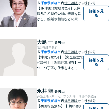
千葉県
船橋市
津田沼駅
から徒歩2分
|
【JR津田沼駅徒歩2分】元家
詳細を見
庭裁判所調停委員の経歴を活
る
かし、離婚や相続などの家事
事件に取り組んでいます。
大島 一
弁護士
牧野法律事務所
千葉県
船橋市
津田沼駅
から徒歩2分
|
【津田沼駅2分】【完全個室で
詳細を見
相談可】【近隣駐車場有】一
る
つ一つ丁寧な仕事をすること
を心がけて、活動しておりま
す。法的な問題でお困りの際
は、お一人で悩まず、ぜひ千
葉県船橋市の牧野法律事務所
永井 龍
弁護士
へお気軽にご相談下さい。
弁護士法人リーガルプラス 津田沼法律事務所
千葉県
船橋市
津田沼駅
から徒歩1分
|
【初回相談無料】【津田沼駅
詳細を見