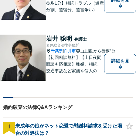
徒歩1分】相続トラブル（遺産
る
分割、遺留分、遺言争い）、
交通事故（被害者側）、離
婚・不貞慰謝料、労働災害に
特に力を入れています。
岩井 聡明
弁護士
岩井総合法律事務所
千葉県
白井市
白井駅
から徒歩2分
|
【初回相談無料】【土日夜間
詳細を見
面談も応相談】離婚、相続、
る
交通事故など家族や個人のト
ラブルでお悩みの方は気軽に
ご相談ください。弁護士が誠
心誠意、ご納得いくまでお話
を聞き、具体的な解決案をご
提案させていただきます。
婚約破棄の法律Q&Aランキング
1
未成年の娘がネット恋愛で慰謝料請求を受けた場
合の対処法は？