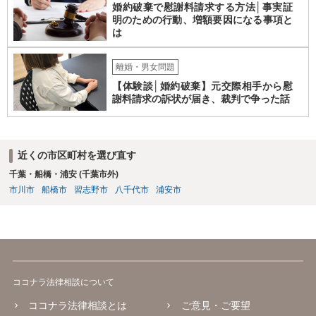
婚約破棄で慰謝料請求する方法│事実証
ないので、既婚者同士の婚約が成立するかといわれると、成立しない
明のための行動、増額要因になる事項と
と判断される可能性の方が高いと思われます。 ３について 和解をする
は
際には、清算条項という定めを設けることがほとんどです。 清算条項
を定めることによって、「これをもってお互いに今後一切請求しな
い」ことを双方が誓約することになります。 上記はあくまでも一般論
離婚・男女問題
としての回答となります。 詳細なご事情をお伺いすればより適切な回
【体験談│婚約破棄】元交際相手から慰
答ができるかと存じます。 弁護士に相談すべき事案かと存じますの
謝料請求の訴状が届き、裁判で争った話
で、お早めにご相談されることをお勧めいたします。
近くの市区町村を選び直す
千葉・船橋・浦安 (千葉市外)
市川市
船橋市
習志野市
八千代市
浦安市
ココナラ法律相談について
ココナラ法律相談とは
ご意見・ご要望