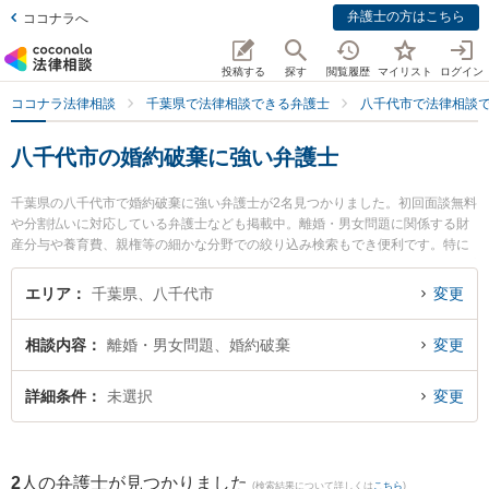
弁護士の方はこちら
ココナラへ
投稿する
探す
閲覧履歴
マイリスト
ログイン
ココナラ法律相談
千葉県で法律相談できる弁護士
八千代市で法律相談
八千代市の婚約破棄に強い弁護士
千葉県の八千代市で婚約破棄に強い弁護士が2名見つかりました。初回面談無料
や分割払いに対応している弁護士なども掲載中。離婚・男女問題に関係する財
産分与や養育費、親権等の細かな分野での絞り込み検索もでき便利です。特に
八千代法律事務所の中 聡佳弁護士や八千代法律事務所の村田 祐希奈弁護士のプ
ロフィール情報や弁護士費用、強みなどが注目されています。『八千代市で土
エリア
千葉県、八千代市
変更
日や夜間に発生した婚約破棄のトラブルを今すぐに弁護士に相談したい』『婚
約破棄のトラブル解決の実績豊富な近くの弁護士を検索したい』『初回相談無
相談内容
離婚・男女問題、婚約破棄
変更
料で婚約破棄を法律相談できる八千代市内の弁護士に相談予約したい』などで
お困りの相談者さんにおすすめです。
詳細条件
未選択
変更
2
人の弁護士が見つかりました
(検索結果について詳しくは
こちら
)