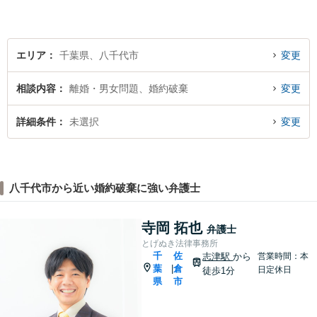
エリア
千葉県、八千代市
変更
相談内容
離婚・男女問題、婚約破棄
変更
詳細条件
未選択
変更
八千代市から近い婚約破棄に強い弁護士
寺岡 拓也
弁護士
とげぬき法律事務所
千
佐
志津駅
から
営業時間：本
葉
倉
|
日定休日
徒歩1分
県
市