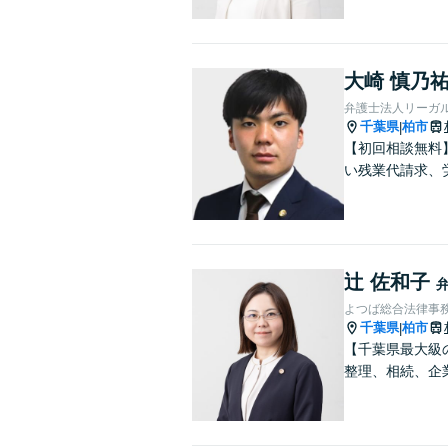
大崎 慎乃
弁護士法人リーガル
千葉県
柏市
|
【初回相談無料
い残業代請求、
辻 佐和子
よつば総合法律事務
千葉県
柏市
|
【千葉県最大級
整理、相続、企