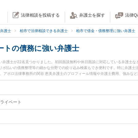
法律相談を投稿する
弁護士を探す
法律Q
弁護士
柏市で法律相談できる弁護士
柏市で借金・債務整理に強い弁護士
ートの債務に強い弁護士
い弁護士が22名見つかりました。初回面談無料や休日面談に対応している弁護士な
リボ払いの債務整理等の細かな分野での絞り込み検索もでき便利です。特に弁護士法
士、アポロ法律事務所の関谷 恵美弁護士のプロフィール情報や弁護士費用、強みな
今すぐに弁護士に相談したい』『個人・プライベートの債務のトラブル解決の実績
る柏市内の弁護士に相談予約したい』などでお困りの相談者さんにおすすめです。
ライベート