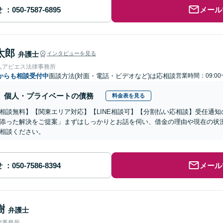
せ
メール
太郎
弁護士
インタビューを見る
人アビエス法律事務所
からも相談受付中
面談方法(対面・電話・ビデオなど)は応相談
営業時間：09:00
個人・プライベートの債務
料金表を見る
相談無料】【関東エリア対応】【LINE相談可】【分割払い応相談】受任通
添った解決をご提案」まずはしっかりとお話を伺い、借金の理由や現在の状
相談ください。
せ
メール
樹
弁護士
律事務所