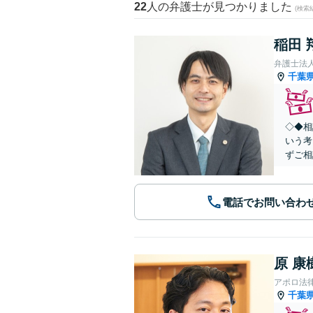
22
人の弁護士が見つかりました
(検索
稲田 
弁護士法
千葉
◇◆相
いう考
ずご相
電話でお問い合わ
原 康
アポロ法
千葉