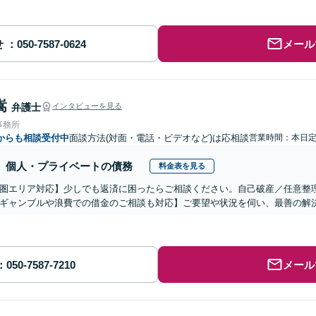
せ
メール
嵩
弁護士
インタビューを見る
事務所
からも相談受付中
面談方法(対面・電話・ビデオなど)は応相談
営業時間：本日
個人・プライベートの債務
料金表を見る
圏エリア対応】少しでも返済に困ったらご相談ください。自己破産／任意整
ギャンブルや浪費での借金のご相談も対応】ご要望や状況を伺い、最善の解
メール