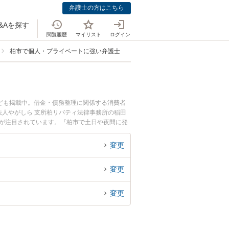
弁護士の方はこちら
&Aを探す
閲覧履歴
マイリスト
ログイン
柏市で個人・プライベートに強い弁護士
ども掲載中。借金・債務整理に関係する消費者
人やがしら 支所柏リバティ法律事務所の稲田
どが注目されています。『柏市で土日や夜間に発
豊富な近くの弁護士を検索したい』『初回相談無
変更
変更
変更