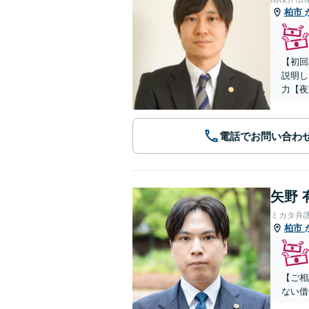
柏市
【初回
説明し
力【夜
電話でお問い合わ
矢野 
ミカタ弁
柏市
【ご相
ない借