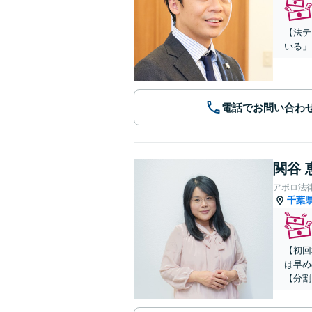
【法テ
いる」
電話でお問い合わ
関谷 
アポロ法
千葉
【初回
は早め
【分割