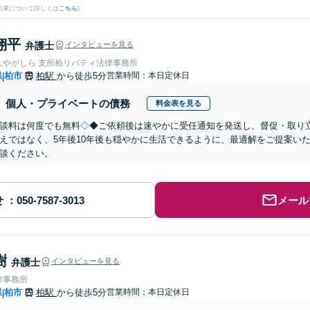
結果について詳しくは
こちら
)
翔平
弁護士
インタビューを見る
人やがしら 支所柏リバティ法律事務所
県
柏市
柏駅
から徒歩5分
営業時間：本日定休日
|
個人・プライベートの債務
料金表を見る
談料は何度でも無料◇◆ご依頼後は速やかに受任通知を発送し、督促・取り
えではなく、5年後10年後も穏やかに生活できるように、最適解をご提案い
談ください。
せ
メール
樹
弁護士
インタビューを見る
律事務所
県
柏市
柏駅
から徒歩5分
営業時間：本日定休日
|