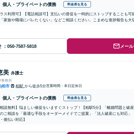
個人・プライベートの債務
料金表を見る
ラス利用可】【電話相談可】支払いの督促を一時的にストップすることも可
「家族や職場にバレたくない」などご相談ください。こまめな進捗報告も大
せ
メール
恵美
弁護士
律事務所
県
柏市
柏駅
から徒歩5分
営業時間：本日定休日
|
個人・プライベートの債務
料金表を見る
相談無料】悩ましい催促をいますぐストップ！【柏駅5分】「離婚問題と破産
のご相談を「最適な手段をオーダーメイドでご提案」「法人破産にも対応」
・後払い対応】