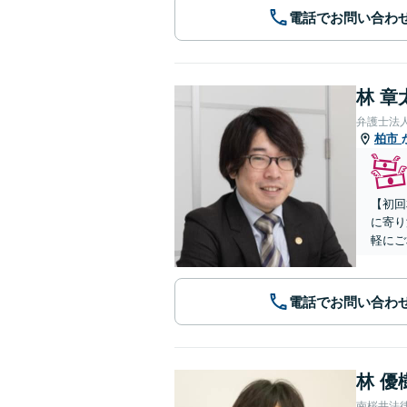
電話でお問い合わ
林 章
弁護士法
柏市
【初回
に寄り
軽にご
電話でお問い合わ
林 優
南桜井法