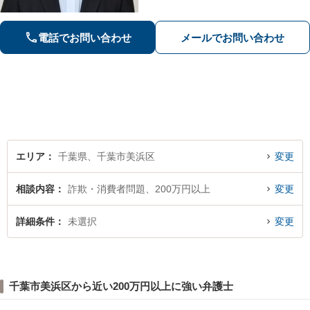
個人再生・自己破産を検討します【刑
事事件】お問い合わせは原則翌営業日
以内に回答、電話は弁護士直通です
電話でお問い合わせ
メールでお問い合わせ
【休日・夜間面談は事前予約】
エリア
千葉県、千葉市美浜区
変更
相談内容
詐欺・消費者問題、200万円以上
変更
詳細条件
未選択
変更
千葉市美浜区から近い200万円以上に強い弁護士