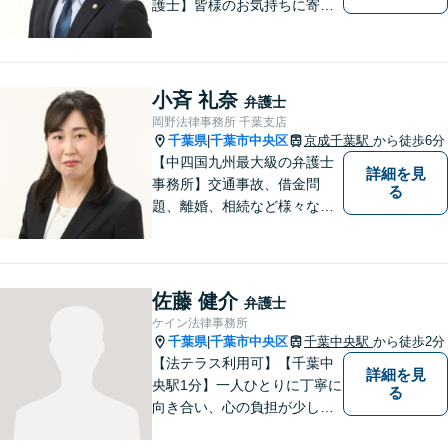
護士】皆様のお気持ちに寄り
添った弁護を大切にしており
ます。将来を見据え、最適な
解決方法をご提案・実現して
まいります。お困りごとがあ
小斉 礼奈
弁護士
れば、お早めにご相談くださ
岡野法律事務所 千葉支店
い。【オンライン相談可】
千葉県
千葉市中央区
京成千葉駅
から徒歩6分
|
【中四国九州最大級の弁護士
詳細を見
事務所】交通事故、借金問
る
題、離婚、相続など様々な問
題について、「何度でも無
料」の相談を行っています！
まずはお気軽にご相談くださ
い！
佐藤 健介
弁護士
ケイン法律事務所
千葉県
千葉市中央区
千葉中央駅
から徒歩2分
|
【法テラス利用可】【千葉中
詳細を見
央駅1分】一人ひとりに丁寧に
る
向き合い、心の負担が少しで
も軽くなるようサポートいた