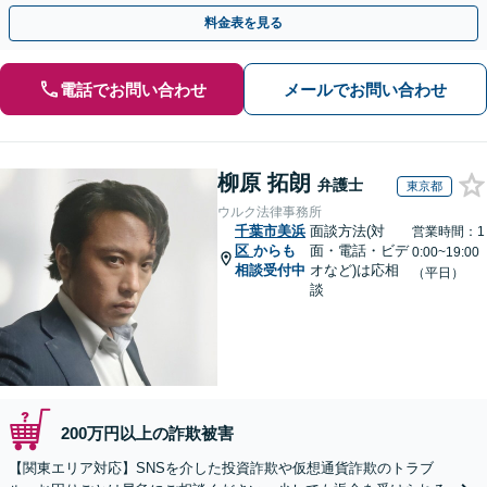
駅1分】※結婚詐欺・ロマンス詐欺に関するご相談はお断り
料金表を見る
電話でお問い合わせ
メールでお問い合わせ
柳原 拓朗
弁護士
東京都
ウルク法律事務所
千葉市美浜
面談方法(対
営業時間：1
区
からも
面・電話・ビデ
0:00~19:00
相談受付中
オなど)は応相
（平日）
談
200万円以上の詐欺被害
【関東エリア対応】SNSを介した投資詐欺や仮想通貨詐欺のトラブ