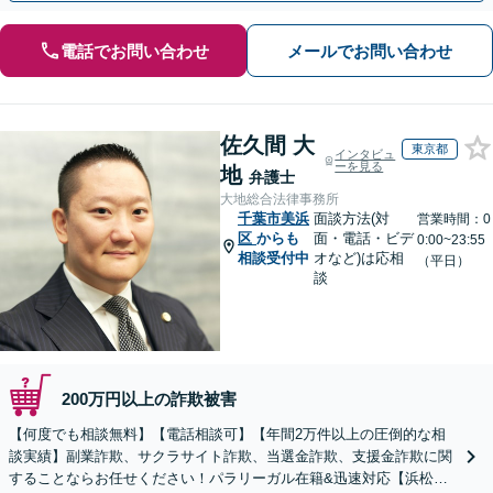
電話でお問い合わせ
メールでお問い合わせ
佐久間 大
東京都
インタビュ
ーを見る
地
弁護士
大地総合法律事務所
千葉市美浜
面談方法(対
営業時間：0
区
からも
面・電話・ビデ
0:00~23:55
相談受付中
オなど)は応相
（平日）
談
200万円以上の詐欺被害
【何度でも相談無料】【電話相談可】【年間2万件以上の圧倒的な相
談実績】副業詐欺、サクラサイト詐欺、当選金詐欺、支援金詐欺に関
することならお任せください！パラリーガル在籍&迅速対応【浜松町