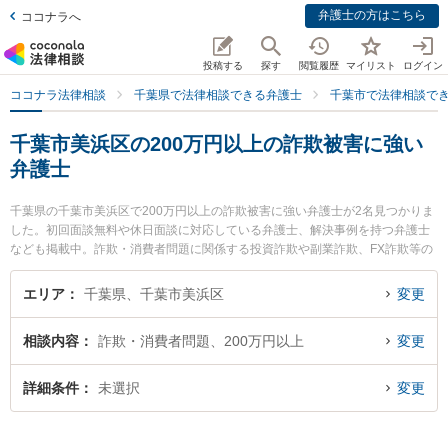
弁護士の方はこちら
ココナラへ
投稿する
探す
閲覧履歴
マイリスト
ログイン
ココナラ法律相談
千葉県で法律相談できる弁護士
千葉市で法律相談で
千葉市美浜区の200万円以上の詐欺被害に強い
弁護士
千葉県の千葉市美浜区で200万円以上の詐欺被害に強い弁護士が2名見つかりま
した。初回面談無料や休日面談に対応している弁護士、解決事例を持つ弁護士
なども掲載中。詐欺・消費者問題に関係する投資詐欺や副業詐欺、FX詐欺等の
細かな分野での絞り込み検索もでき便利です。特にあらた国際法律事務所の沼
倉 悠弁護士や海浜幕張法律事務所の猿木 志朗弁護士のプロフィール情報や弁護
エリア
千葉県、千葉市美浜区
変更
士費用、強みなどが注目されています。『千葉市美浜区で土日や夜間に発生し
た200万円以上の詐欺被害のトラブルを今すぐに弁護士に相談したい』『200万
相談内容
詐欺・消費者問題、200万円以上
変更
円以上の詐欺被害のトラブル解決の実績豊富な近くの弁護士を検索したい』
『初回相談無料で200万円以上の詐欺被害を法律相談できる千葉市美浜区内の
弁護士に相談予約したい』などでお困りの相談者さんにおすすめです。
詳細条件
未選択
変更