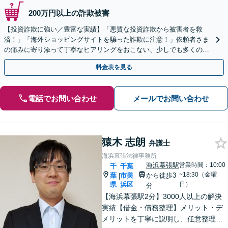
200万円以上の詐欺被害
【投資詐欺に強い／豊富な実績】「悪質な投資詐欺から被害者を救
済！」「海外ショッピングサイトを騙った詐欺に注意！」依頼者さま
の痛みに寄り添って丁寧なヒアリングをおこない、少しでも多くの返
金が得られるよう尽力します！
料金表を見る
電話でお問い合わせ
メールでお問い合わせ
猿木 志朗
弁護士
海浜幕張法律事務所
海浜幕張駅
営業時間：10:00
千
千葉
~18:30（金曜
葉
市美
から徒歩3
|
県
浜区
日）
分
【海浜幕張駅2分】3000人以上の解決
実績【借金・債務整理】メリット・デ
メリットを丁寧に説明し、任意整理・