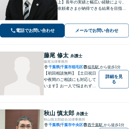
上】長年の実績と幅広い経験により、
依頼者さまが納得できる結果を目指し
て尽力します【相続・遺言】遺産分割
協議や調停など対応【不動産・住ま
い】オーナーの方からの案件を解決し
電話でお問い合わせ
メールでお問い合わせ
た実績多数【初回相談無料】
藤尾 修太
弁護士
藤尾法律事務所
千葉県
千葉市稲毛区
稲毛駅
から徒歩1分
|
【初回相談無料】【土日祝日
詳細を見
や夜間のご相談にも対応して
る
います】お一人で悩まれず、
まずはご相談下さい。
秋山 慎太郎
弁護士
秋山慎太郎総合法律事務所
千葉県
千葉市中央区
西千葉駅
から徒歩1分
|