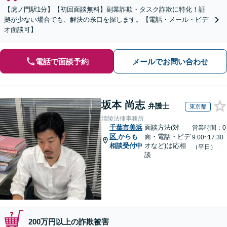
【虎ノ門駅1分】【初回面談無料】副業詐欺・タスク詐欺に特化！証
拠が少ない場合でも、解決の糸口を探します。【電話・メール・ビデ
オ面談可】
電話で面談予約
メールでお問い合わせ
坂本 尚志
弁護士
東京都
清陵法律事務所
千葉市美浜
面談方法(対
営業時間：0
区
からも
面・電話・ビデ
9:00~17:30
相談受付中
オなど)は応相
（平日）
談
200万円以上の詐欺被害