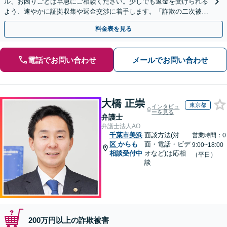
ル、お困りごとは早急にご相談ください。少しでも返金を受けられる
よう、速やかに証拠収集や返金交渉に着手します。「詐欺の二次被
害」のご相談も対応します【初回相談無料】【Web相談可】
料金表を見る
電話でお問い合わせ
メールでお問い合わせ
大橋 正崇
東京都
インタビュ
ーを見る
弁護士
弁護士法人AO
千葉市美浜
面談方法(対
営業時間：0
区
からも
面・電話・ビデ
9:00~18:00
相談受付中
オなど)は応相
（平日）
談
200万円以上の詐欺被害