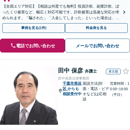
【全国エリア対応】【相談は何度でも無料】投資詐欺、副業詐欺、ぼ
ったくり被害など、幅広く対応可能です。詐欺被害は迅速な対応が求
められます。「騙された」「入金してしまった」といった場合は、お
早めにご相談ください。【電話・メール・WEB相談可】
事例を見る(1件)
料金表を見る
電話でお問い合わせ
メールでお問い合わせ
田中 保彦
弁護士
東京都
田中保彦法律事務所
千葉市美浜
面談方法(対
営業時間：1
区
からも
面・電話・ビデ
0:00~19:00
相談受付中
オなど)は応相
（平日）
談