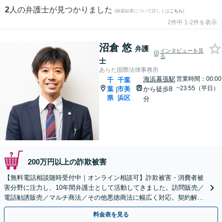
2
人の弁護士が見つかりました
(検索結果について詳しくは
こちら
)
2件中 1-2件を表示
沼倉 悠
弁護
インタビューを見
る
士
あらた国際法律事務所
海浜幕張駅
営業時間：00:00
千
千葉
~23:55（平日）
葉
市美
から徒歩8
|
県
浜区
分
200万円以上の詐欺被害
【無料電話相談随時受付中｜オンライン相談可】詐欺被害・消費者被
害分野に注力し、10年間弁護士として活動してきました。訪問販売／
電話勧誘販売／マルチ商法／その他悪徳商法に幅広く対応。契約解
除、返金、回収に尽力します。
料金表を見る