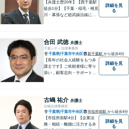
【弁護士歴20年】【西千葉駅
詳細を見
徒歩1分】【千葉・稲毛・検見
る
川・幕張など総武線沿線にお
住いの方好アクセス】不動
産・相続・離婚・交通事故・
借金・労働・刑事・企業法務
などお気軽にお問い合わせく
合田 武徳
弁護士
ださい【個人／企業いずれも
千葉シティ法律事務所
対応実績あり】
千葉県
千葉市中央区
新千葉駅
から徒歩4分
|
【長年の社会人経験をもつ弁
詳細を見
護士です】ご依頼者様に寄り
る
添い，顧客志向・サポート精
神を大切にしつつ，問題解決
に全力を尽くします。【休日
夜間相談、出張にも柔軟に対
応】ご相談者様の精神的負担
古嶋 祐介
弁護士
を軽減することも重視してい
古嶋法律事務所
る弁護士です。【千葉駅徒歩
千葉県
千葉市中央区
市役所前駅
から徒歩4分
|
７分】
【市役所前駅4分】【企業法
詳細を見
務・相続・離婚に注力する弁
る