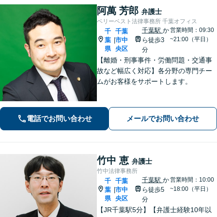
阿萬 芳郎
弁護士
ベリーベスト法律事務所 千葉オフィス
千葉駅
か
営業時間：09:30
千
千葉
~21:00（平日）
葉
市中
ら徒歩3
|
県
央区
分
【離婚・刑事事件・労働問題・交通事
故など幅広く対応】各分野の専門チー
ムがお客様をサポートします。
電話でお問い合わせ
メールでお問い合わせ
竹中 恵
弁護士
竹中法律事務所
千葉駅
か
営業時間：10:00
千
千葉
~18:00（平日）
葉
市中
ら徒歩5
|
県
央区
分
【JR千葉駅5分】【弁護士経験10年以