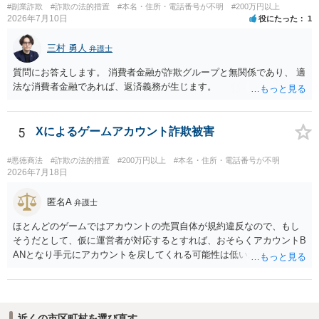
#副業詐欺
#詐欺の法的措置
#本名・住所・電話番号が不明
#200万円以上
2026年7月10日
役にたった
1
三村 勇人
弁護士
質問にお答えします。 消費者金融が詐欺グループと無関係であり、 適
法な消費者金融であれば、返済義務が生じます。
5
Xによるゲームアカウント詐欺被害
#悪徳商法
#詐欺の法的措置
#200万円以上
#本名・住所・電話番号が不明
2026年7月18日
匿名A
弁護士
ほとんどのゲームではアカウントの売買自体が規約違反なので、もし
そうだとして、仮に運営者が対応するとすれば、おそらくアカウントB
ANとなり手元にアカウントを戻してくれる可能性は低いかもしれませ
ん。さらにいえば、最悪の場合、貴殿も運営者から出禁処分（登録拒
絶）を食らう可能性があります。RMTが許されているゲーム（海外の
運営会社にはそのようなスタンスの事業者もいます）であれば結論は
変わるかもしれませんが…
近くの市区町村を選び直す