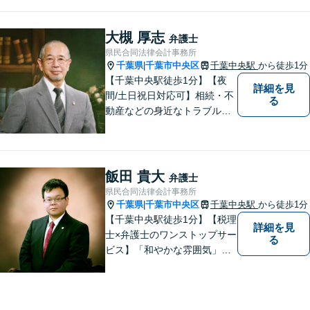
します。問題の背景にも目を
向け、その先の暮らしまで見
据えた支えを大切にしていま
大槻 厚志
弁護士
す。あなたの気持ちにしっか
県民合同法律会計事務所
り寄り添います。【休日・夜
千葉県
千葉市中央区
千葉中央駅
から徒歩1分
|
間面談可】
【千葉中央駅徒歩1分】【夜
詳細を見
間/土日祝日対応可】相続・不
る
動産などの身近なトラブルに
ついて、依頼者の方のお悩み
を解決して、笑顔を取り戻し
て頂けるよう、最善の策を考
え全力で実行します。まずは
飯田 貴大
弁護士
ご相談ください。
県民合同法律会計事務所
千葉県
千葉市中央区
千葉中央駅
から徒歩1分
|
【千葉中央駅徒歩1分】【税理
詳細を見
士×弁護士のワンストップサー
る
ビス】「和やかな雰囲気」と
「的確な解決」を大切に、
日々依頼者様のため尽力して
おります。何かお困りごとが