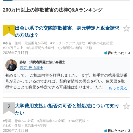
ありましたら、お気軽にご相
談ください。【完全個室対
200万円以上の詐欺被害の法律Q&Aランキング
応】
1
出会い系での交際詐欺被害、身元特定と返金請求
の方法は？
#本名・住所・電話番号が不明
#マッチングアプリ詐欺
#詐欺の法的措置
#200万円以上
#内容証明作成送付
#少額訴訟の相談・依頼
2026年7月17日
役にたった
3
詐欺・消費者問題に強い弁護士
若井 亮
弁護士
初めまして。 ご相談内容を拝見しました。 まず、相手方の携帯電話番
号が分かっているのであれば、契約者情報の照会を行い、住民票を取
得することで身元を特定できる可能性はあります。 ただ、他人名義の
携帯電話であるなどした場合には特定に結びつけることは難しいとこ
ろです。 LINEについても、詐欺の事案であれば照会できる可能性はあ
りますが、携帯電話の番号を経由する方法より難しくなります。 身元
2
大学費用支払い拒否の可否と対処法について知り
を特定した後は、返金の理屈があるかどうかを確認していきます。 基
たい
本的に贈与に該当する場合には返金請求ができません。 詐欺を含め、
#恐喝・脅迫への対応
#高額請求への対応
#200万円以上
当方に返金の理屈があるかどうかを確認していきます。 さらに、渡し
#本名・住所・電話番号が判明
た金額について、裏付けがあるかどうかも精査します。 上記を経て、
2026年7月22日
役にたった
2