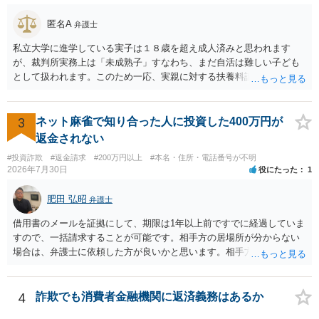
身元の特定、返金の理屈があると判断できるのであれば、まずは交渉
からスタートすることになるでしょう。 ご理解のとおり、詐欺である
匿名A
弁護士
ことの立証は簡単ではありません。 刑事事件化が出来るのであれば、
返金交渉で有利になる可能性がありますが、民事上の詐欺の立証以上
私立大学に進学している実子は１８歳を超え成人済みと思われます
に難しいところがあります。 こちらについては、一度、最寄りの警察
が、裁判所実務上は「未成熟子」すなわち、まだ自活は難しい子ども
署に被害相談をするようにしてください。 具体的な見通しに関して
として扱われます。このため一応、実親に対する扶養料請求として法
は、証拠を拝見する必要があるため、直接弁護士にご相談された方が
律的には成り立つ可能性があります。 ただし、実子と同居する元配偶
良いかと思います。
者宛に養育費を支払っており、当該養育費は実子の進学費用の趣旨も
一部含まれています。また、私立大学進学について貴殿が了解したわ
3
ネット麻雀で知り合った人に投資した400万円が
けではないという事情も存在します。 こうした場合には、支払を拒ん
返金されない
だとしても学費の請求が裁判所によって強制される可能性は低いとい
#投資詐欺
#返金請求
#200万円以上
#本名・住所・電話番号が不明
えます。 以上整理したとおり、貴殿の事情を説明し支払えないと実子
2026年7月30日
役にたった
1
に伝えるのが良い対処法と思います。
肥田 弘昭
弁護士
借用書のメールを証拠にして、期限は1年以上前ですでに経過していま
すので、一括請求することが可能です。相手方の居場所が分からない
場合は、弁護士に依頼した方が良いかと思います。相手方の居場所が
分かるのであれば、個人でもできるかと思います。ご参考にしてくだ
さい。
4
詐欺でも消費者金融機関に返済義務はあるか