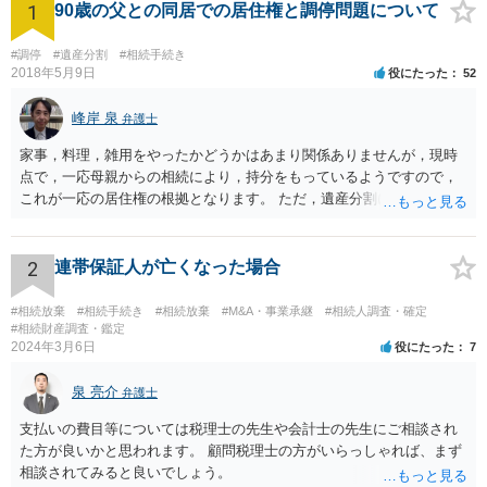
1
90歳の父との同居での居住権と調停問題について
#調停
#遺産分割
#相続手続き
2018年5月9日
役にたった
52
峰岸 泉
弁護士
家事，料理，雑用をやったかどうかはあまり関係ありませんが，現時
点で，一応母親からの相続により，持分をもっているようですので，
これが一応の居住権の根拠となります。 ただ，遺産分割により，母の
持分を父親が取得した場合，住み続けるのは難しいかも知れません。
2
連帯保証人が亡くなった場合
#相続放棄
#相続手続き
#相続放棄
#M&A・事業承継
#相続人調査・確定
#相続財産調査・鑑定
2024年3月6日
役にたった
7
泉 亮介
弁護士
支払いの費目等については税理士の先生や会計士の先生にご相談され
た方が良いかと思われます。 顧問税理士の方がいらっしゃれば、まず
相談されてみると良いでしょう。