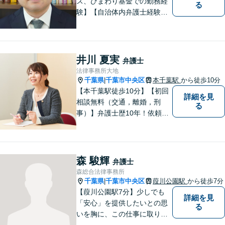
ス、ひまわり基金での勤務経
る
験】【自治体内弁護士経験】
依頼者のお話をよく聞き、本
当のニーズを汲み上げ、依頼
者にとって最善の解決を目指
すことを目標に活動を続けて
井川 夏実
弁護士
います。お困りの方はお気軽
法律事務所大地
にご相談ください。
千葉県
千葉市中央区
本千葉駅
から徒歩10分
|
【本千葉駅徒歩10分】【初回
詳細を見
相談無料（交通，離婚，刑
る
事）】弁護士歴10年！依頼者
のパートナーとして密接な関
係を築き、困難な問題にも積
極的に取り組みます。【夜
間・休日対応】【メール24時
森 駿輝
弁護士
間対応◎】
森総合法律事務所
千葉県
千葉市中央区
葭川公園駅
から徒歩7分
|
【葭川公園駅7分】少しでも
詳細を見
「安心」を提供したいとの思
る
いを胸に、この仕事に取り組
んでおります。インターネッ