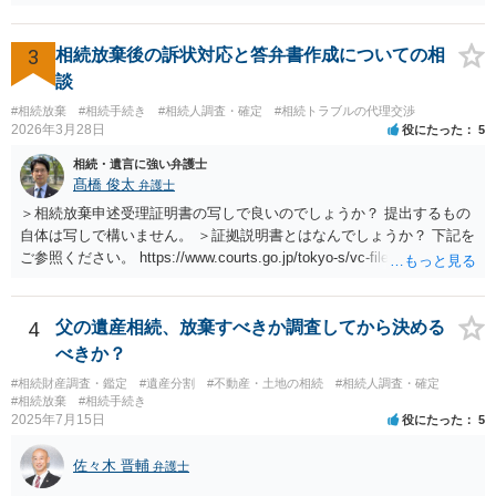
3
相続放棄後の訴状対応と答弁書作成についての相
談
#相続放棄
#相続手続き
#相続人調査・確定
#相続トラブルの代理交渉
2026年3月28日
役にたった
5
相続・遺言に強い弁護士
髙橋 俊太
弁護士
＞相続放棄申述受理証明書の写しで良いのでしょうか？ 提出するもの
自体は写しで構いません。 ＞証拠説明書とはなんでしょうか？ 下記を
ご参照ください。 https://www.courts.go.jp/tokyo-s/vc-files/tokyo-s/file/
14-1kisairei.pdf
4
父の遺産相続、放棄すべきか調査してから決める
べきか？
#相続財産調査・鑑定
#遺産分割
#不動産・土地の相続
#相続人調査・確定
#相続放棄
#相続手続き
2025年7月15日
役にたった
5
佐々木 晋輔
弁護士