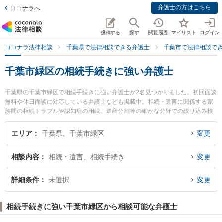
弁護士の方はこちら
ココナラへ
投稿する
探す
閲覧履歴
マイリスト
ログイン
ココナラ法律相談
千葉県で法律相談できる弁護士
千葉市で法律相談で
千葉市緑区の相続手続きに強い弁護士
千葉県の千葉市緑区で相続手続きに強い弁護士が2名見つかりました。初回面談
無料や休日面談に対応している弁護士なども掲載中。相続・遺言に関係する家
族間の相続トラブルや認知症の相続、遺産分割等の細かな分野での絞り込み検
索もでき便利です。特におゆみ野法律事務所の内山 傑史弁護士や弁護士吉田貴
行法律事務所の吉田 貴行弁護士のプロフィール情報や弁護士費用、強みなどが
エリア
千葉県、千葉市緑区
変更
注目されています。『千葉市緑区で土日や夜間に発生した相続手続きのトラブ
ルを今すぐに弁護士に相談したい』『相続手続きのトラブル解決の実績豊富な
相談内容
相続・遺言、相続手続き
変更
近くの弁護士を検索したい』『初回相談無料で相続手続きを法律相談できる千
葉市緑区内の弁護士に相談予約したい』などでお困りの相談者さんにおすすめ
です。
詳細条件
未選択
変更
相続手続きに強い千葉市緑区から相談可能な弁護士