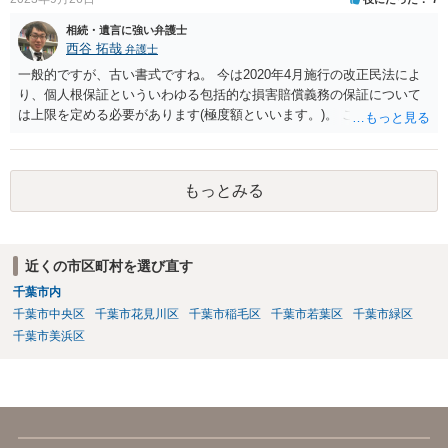
出することを検討なさった方がよいでしょう。
相続・遺言に強い弁護士
西谷 拓哉
弁護士
一般的ですが、古い書式ですね。 今は2020年4月施行の改正民法によ
り、個人根保証といういわゆる包括的な損害賠償義務の保証について
は上限を定める必要があります(極度額といいます。)。 この書式にサ
インしても、実際は連帯保証部分は民法465条の2②により無効とな
り、会社側は請求できない可能性が高そうです。
もっとみる
近くの市区町村を選び直す
千葉市内
千葉市中央区
千葉市花見川区
千葉市稲毛区
千葉市若葉区
千葉市緑区
千葉市美浜区