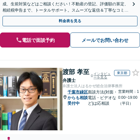
成、生前対策などはご相談ください！不動産の登記、評価額の算定、
相続税申告まで、トータルサポート。スムーズな返信＆丁寧なコミュ
ニケーション◎お気軽にご相談ください。
料金表を見る
電話で面談予約
メールでお問い合わせ
渡部 孝至
東京都
インタビュ
ーを見る
弁護士
弁護士法人はるかぜ総合法律事務所
営業時間：1
千葉市緑区
面談方法(対面・
からも相談
電話・ビデオな
0:00~19:00
受付中
ど)は応相談
（平日）