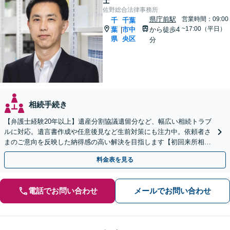
士
佐野総合法律事務所
県庁前駅
営業時間：09:00
千
千葉
~17:00（平日）
葉
市中
から徒歩4
|
県
央区
分
相続手続き
【弁護士経験20年以上】遺産分割協議遺留分など、幅広い相続トラブ
ルに対応。遺言書作成や任意後見など生前対策にも注力中。依頼者さ
まのご意向を反映した納得感の高い解決を目指します【初回来所相談
無料】【電話相談・web面談可】【千葉中央駅5分】
料金表を見る
電話でお問い合わせ
メールでお問い合わせ