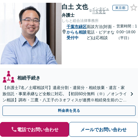
白土 文也
東京都
インタビュ
ーを見る
弁護士
しらと総合法律事務所
営業時間：1
千葉市緑区
面談方法(対面・
からも相談
電話・ビデオな
0:00~18:00
受付中
ど)は応相談
（平日）
相続手続き
【弁護士7名／土曜相談可】遺産分割・遺留分・相続放棄・遺言・家
族信託・事業承継など全般に対応。【初回60分無料（※）／オンライ
ン相談】調布・三鷹・八王子の３オフィスが連携※相続発生前のご相
談など有料相談になるものもございます。
料金表を見る
電話でお問い合わせ
メールでお問い合わせ