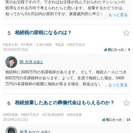
実のお父様ですので、できればお父様が住んでおられたマンションの
処理をされる方向で考えられたらと思います。 放棄するかどうかは、
知ってから3カ月以内が原則ですが、家庭裁判所に申立すれば3カ月の
期間を伸長することができます。 その間に、財産の状況を調査して、
放棄するかどうか決めることができます。 銀行やサラ金が数年も放置
することはありませんので、数年後に借金が発見される可能性はほぼ
5
相続税の節税になるのは？
ありません。 なお、私が扱った相続放棄を検討していた案件で、期間
伸長して調査したところ、サラ金に対する過払金など相当な財産が見
#遺産分割
#不動産・土地の相続
#協議
#相続手続き
つかったため相続したという事例がありました。
2024年8月25日
役にたった
5
関 大河
弁護士
相続時に3000万円の非課税枠があります。 そして、相続人一人につき
600万円の非課税枠があります。よって、全員で相続した場合、5400
万円の非課税枠の範囲に相続が収まる場合、税金はなしです。 一人が
相続放棄すると、600万円の枠が一つ減ります。よって、4800万円の
範囲となります。 一般的には、全員で相続する方が税金はお得です。
また、全員で相続しても、話し合いの結果、親がすべて相続と決める
6
相続放棄したあとの葬儀代金はもらえるのか？
こともできます。この場合でも相続の非課税枠は、全員で相続した540
0万円分使えます。 父が亡くなり、母が全部相続すると、母から三人
#相続放棄
#相続手続き
#口座凍結解除
#相続放棄
で相続する際は、4800万円が非課税枠となります。 そうすると、母が
2019年2月13日
役にたった
14
亡くなってから相続すると、両親のどちらかが亡くなってから相続す
るより非課税の枠が減少します。 計画的に相続をするのがおすすめと
井澤 わかな
弁護士