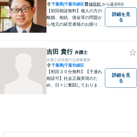
千葉県
千葉市緑区
鎌取駅
から徒歩6分
|
【初回相談無料】個人の方の
詳細を見
離婚、相続、借金等の問題か
る
ら地元の経営者様のお困りご
とまで幅広く相談を受付して
おります。一人で悩まず、お
気軽にご相談ください。
吉田 貴行
弁護士
弁護士吉田貴行法律事務所
千葉県
千葉市緑区
|
【初回３０分無料】【子連れ
詳細を見
相談可】社会正義実現のた
る
め、日々に奮闘しておりま
す。皆様にとって身近な法律
のかかりつけ医になりたいと
考えております。 お気軽にご
相談ください。