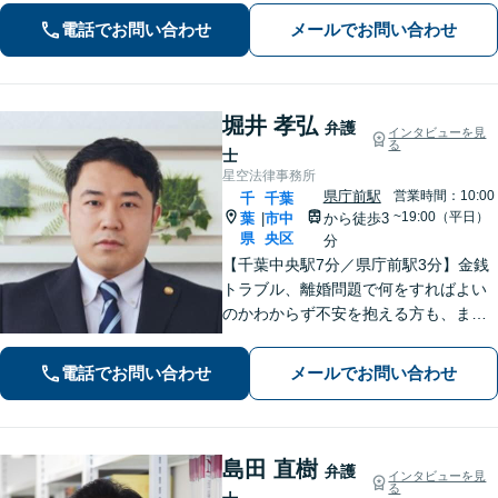
幅広くサポート。【夜間・休日面談
電話でお問い合わせ
メールでお問い合わせ
可】【完全個室】【本千葉駅徒歩３
分】
堀井 孝弘
弁護
インタビューを見
る
士
星空法律事務所
県庁前駅
営業時間：10:00
千
千葉
~19:00（平日）
葉
市中
から徒歩3
|
県
央区
分
【千葉中央駅7分／県庁前駅3分】金銭
トラブル、離婚問題で何をすればよい
のかわからず不安を抱える方も、まず
はお気軽にご相談ください。交通事
故：軽微に見えるケガでも、裁判基準
電話でお問い合わせ
メールでお問い合わせ
で算定すれば賠償額が大幅に増額され
る可能性があります【土・夜間のご相
談可】
島田 直樹
弁護
インタビューを見
る