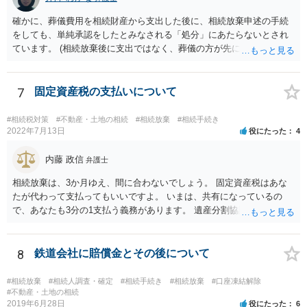
いうことになります。これ以外にも気をつける点はあるかもしれませ
確かに、葬儀費用を相続財産から支出した後に、相続放棄申述の手続
んので、一度相談して想定するのがおすすめと思います。
をしても、単純承認をしたとみなされる「処分」にあたらないとされ
ています。 (相続放棄後に支出ではなく、葬儀の方が先に来るのが通常
だと思いますので、葬儀→葬儀費用を相続財産から支出→相続放棄申
述の手続ということだと思いますが) ただ、葬儀費用ならいくらでもよ
いということではなく、身分相応の、社会的儀式として当然認められ
7
固定資産税の支払いについて
る程度の金額に留まると考えた方がよいです。 もし、相続人の皆さん
に葬儀費用を支出する経済力がなく、質素な葬儀を行った費用であれ
#相続税対策
#不動産・土地の相続
#相続放棄
#相続手続き
ば相続財産から支出しても単純承認と認められない可能性が高いの
2022年7月13日
役にたった
4
で、相続放棄申述が受理される可能性も高いと思います。
内藤 政信
弁護士
相続放棄は、3か月ゆえ、間に合わないでしょう。 固定資産税はあな
たが代わって支払ってもいいですよ。 いまは、共有になっているの
で、あなたも3分の1支払う義務があります。 遺産分割協議をして、不
動産取得者を決めて、相続登記する必要があります。 登記名義人に支
払い義務があります。
8
鉄道会社に賠償金とその後について
#相続放棄
#相続人調査・確定
#相続手続き
#相続放棄
#口座凍結解除
#不動産・土地の相続
2019年6月28日
役にたった
6