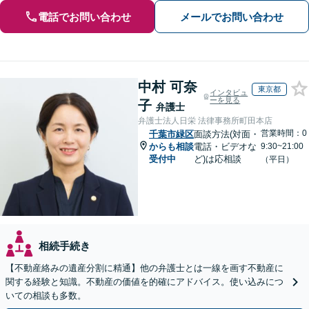
電話でお問い合わせ
メールでお問い合わせ
中村 可奈
東京都
インタビュ
ーを見る
子
弁護士
弁護士法人日栄 法律事務所町田本店
営業時間：0
千葉市緑区
面談方法(対面・
からも相談
電話・ビデオな
9:30~21:00
受付中
ど)は応相談
（平日）
相続手続き
【不動産絡みの遺産分割に精通】他の弁護士とは一線を画す不動産に
関する経験と知識。不動産の価値を的確にアドバイス。使い込みにつ
いての相談も多数。