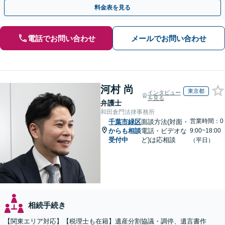
料金表を見る
電話でお問い合わせ
メールでお問い合わせ
河村 尚
東京都
インタビュー
を見る
弁護士
和田倉門法律事務所
営業時間：0
千葉市緑区
面談方法(対面・
からも相談
電話・ビデオな
9:00~18:00
受付中
ど)は応相談
（平日）
相続手続き
【関東エリア対応】【税理士も在籍】遺産分割協議・調停、遺言書作