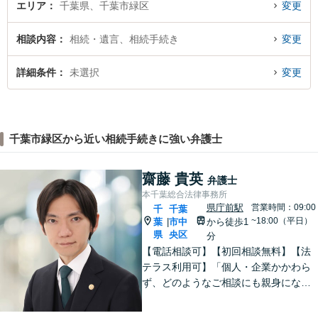
エリア
千葉県、千葉市緑区
変更
相談内容
相続・遺言、相続手続き
変更
詳細条件
未選択
変更
千葉市緑区から近い相続手続きに強い弁護士
齋藤 貴英
弁護士
本千葉総合法律事務所
県庁前駅
営業時間：09:00
千
千葉
~18:00（平日）
葉
市中
から徒歩1
|
県
央区
分
【電話相談可】【初回相談無料】【法
テラス利用可】「個人・企業かかわら
ず、どのようなご相談にも親身になっ
て対応します」企業法務／交通事故／
離婚問題／借金問題／刑事事件など、