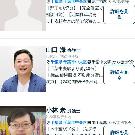
千葉県
千葉市中央区
県庁前駅
から徒歩7分
|
【県庁前駅7分】【完全個室で
詳細を見
相談可能】【近隣駐車場あ
る
り】依頼者との間で認識のず
れが生じないように、依頼者
の話をしっかりと聞くことを
大切にしています。悩んでい
る方々の話を丁寧に聞き、迅
山口 海
弁護士
速に解決いたします。お気軽
しおかぜ法律事務所
にご相談ください。
千葉県
千葉市中央区
千葉中央駅
から徒歩9分
|
【千葉中央駅より徒歩9分】
詳細を見
【相続/債権回収/不動産分野に
る
注力】【24時間WEB予約可
能】敷居が低く気軽に相談が
できる、地域密着型の法律事
務所です。弁護士への相談を
最終手段と考えず、お気軽に
小林 素
弁護士
ご相談ください。
法律事務所大地
千葉県
千葉市中央区
本千葉駅
から徒歩10分
|
【本千葉駅10分】【法テラ
詳細を見