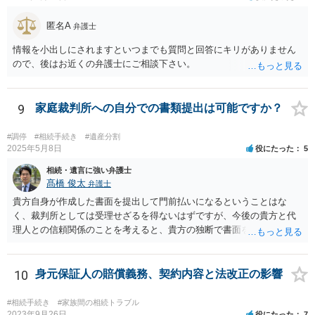
匿名A
弁護士
情報を小出しにされますといつまでも質問と回答にキリがありません
ので、後はお近くの弁護士にご相談下さい。
9
家庭裁判所への自分での書類提出は可能ですか？
#調停
#相続手続き
#遺産分割
2025年5月8日
役にたった
5
相続・遺言に強い弁護士
髙橋 俊太
弁護士
貴方自身が作成した書面を提出して門前払いになるということはな
く、裁判所としては受理せざるを得ないはずですが、今後の貴方と代
理人との信頼関係のことを考えると、貴方の独断で書面を提出したり
裁判所に電話したりするのはお勧めしにくいところです。 現在の弁護
士が主張書面の提出を渋っているようですが、弁護士として提出の実
益がないと考えている可能性もあると思いますので、そのあたりも含
10
身元保証人の賠償義務、契約内容と法改正の影響
めて、弁護士見解を確認等するためによく打ち合わせた方がよいと思
います。単に面倒臭いということで書面提出をしないということであ
#相続手続き
#家族間の相続トラブル
れば、当該弁護士との委任関係を修了した上で、貴方のほうで書面提
2023年9月26日
役にたった
7