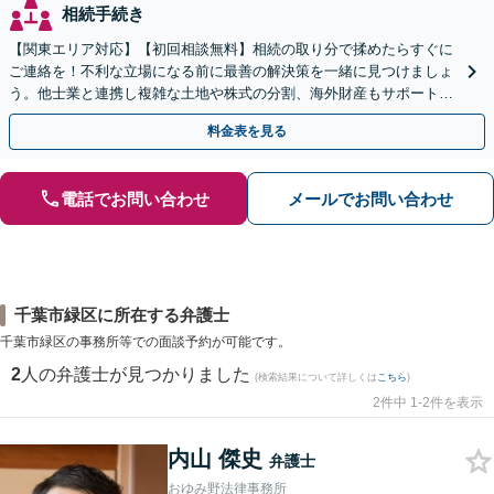
相続手続き
【関東エリア対応】【初回相談無料】相続の取り分で揉めたらすぐに
ご連絡を！不利な立場になる前に最善の解決策を一緒に見つけましょ
う。他士業と連携し複雑な土地や株式の分割、海外財産もサポート。
どんな些細な疑問でも構いません。お気軽にご相談ください
料金表を見る
電話でお問い合わせ
メールでお問い合わせ
千葉市緑区に所在する弁護士
千葉市緑区の事務所等での面談予約が可能です。
2
人の弁護士が見つかりました
(検索結果について詳しくは
こちら
)
2件中 1-2件を表示
内山 傑史
弁護士
おゆみ野法律事務所