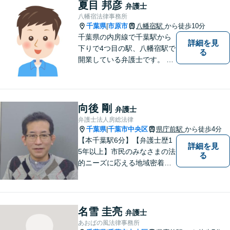
夏目 邦彦
弁護士
八幡宿法律事務所
千葉県
市原市
八幡宿駅
から徒歩10分
|
千葉県の内房線で千葉駅から
詳細を見
下りで4つ目の駅、八幡宿駅で
る
開業している弁護士です。 八
幡宿駅、五井駅、姉ヶ崎駅あ
るいはこれらの駅の内陸地方
の方々のために業務を行って
おります。
向後 剛
弁護士
弁護士法人房総法律
千葉県
千葉市中央区
県庁前駅
から徒歩4分
|
【本千葉駅6分】【弁護士歴1
詳細を見
5年以上】市民のみなさまの法
る
的ニーズに応える地域密着型
の法律事務所【相続・遺言】
不動産が絡む相続に迅速に対
応します【労働・雇用】ご相
談実績多数。現実的な解決策
名雪 圭亮
弁護士
をご提案します
あおばの風法律事務所