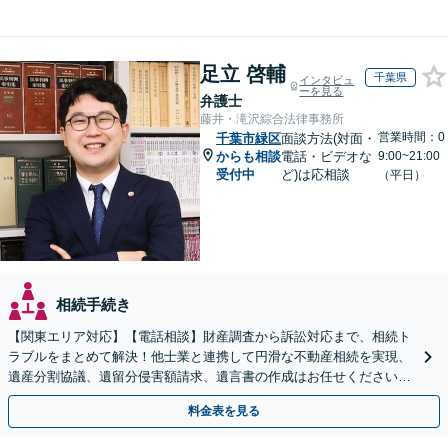
足立 啓輔
千葉県
インタビュ
ーを見る
弁護士
藤井・滝沢綜合法律事務所
営業時間：0
千葉市緑区
面談方法(対面・
からも相談
電話・ビデオな
9:00~21:00
受付中
ど)は応相談
（平日）
相続手続き
【関東エリア対応】【電話相談】財産調査から訴訟対応まで、相続ト
ラブルをまとめて解決！他士業と連携して円滑な不動産相続を実現、
遺産分割協議、遺留分侵害額請求、遺言書の作成はお任せください。
明確な料金体系【オンライン面談可能】
料金表を見る