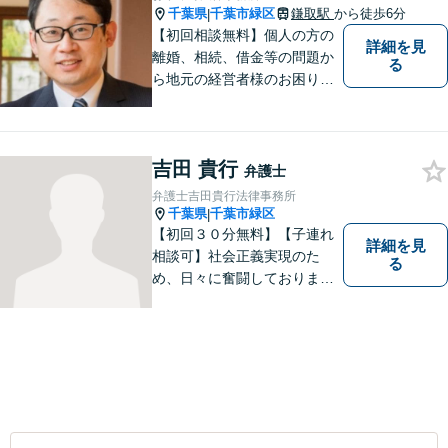
千葉県
千葉市緑区
鎌取駅
から徒歩6分
|
【初回相談無料】個人の方の
詳細を見
離婚、相続、借金等の問題か
る
ら地元の経営者様のお困りご
とまで幅広く相談を受付して
おります。一人で悩まず、お
気軽にご相談ください。
吉田 貴行
弁護士
弁護士吉田貴行法律事務所
千葉県
千葉市緑区
|
【初回３０分無料】【子連れ
詳細を見
相談可】社会正義実現のた
る
め、日々に奮闘しておりま
す。皆様にとって身近な法律
のかかりつけ医になりたいと
考えております。 お気軽にご
相談ください。