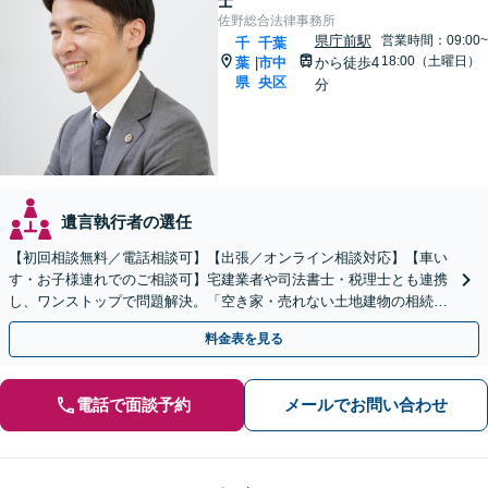
士
佐野総合法律事務所
県庁前駅
営業時間：09:00~
千
千葉
18:00（土曜日）
葉
市中
から徒歩4
|
県
央区
分
遺言執行者の選任
【初回相談無料／電話相談可】【出張／オンライン相談対応】【車い
す・お子様連れでのご相談可】宅建業者や司法書士・税理士とも連携
し、ワンストップで問題解決。「空き家・売れない土地建物の相続／
権利関係が複雑な不動産相続もお任せください」
料金表を見る
電話で面談予約
メールでお問い合わせ