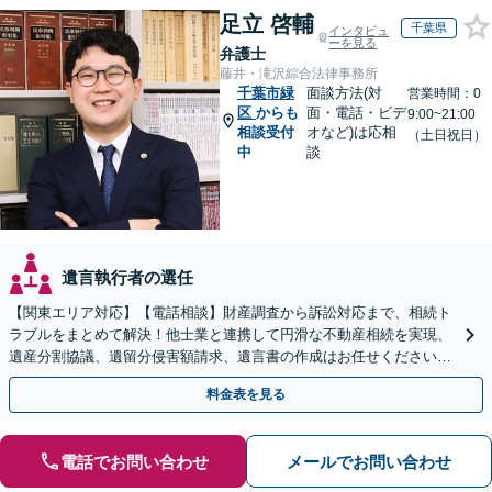
足立 啓輔
千葉県
インタビュ
ーを見る
弁護士
藤井・滝沢綜合法律事務所
千葉市緑
面談方法(対
営業時間：0
区
からも
面・電話・ビデ
9:00~21:00
相談受付
オなど)は応相
（土日祝日）
中
談
遺言執行者の選任
【関東エリア対応】【電話相談】財産調査から訴訟対応まで、相続ト
ラブルをまとめて解決！他士業と連携して円滑な不動産相続を実現、
遺産分割協議、遺留分侵害額請求、遺言書の作成はお任せください。
明確な料金体系【オンライン面談可能】
料金表を見る
電話でお問い合わせ
メールでお問い合わせ