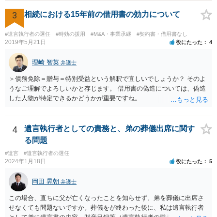
3
相続における15年前の借用書の効力について
#遺言執行者の選任
#時効の援用
#M&A・事業承継
#契約書・借用書なし
2019年5月21日
役にたった
4
理崎 智英
弁護士
＞債務免除＝贈与＝特別受益という解釈で宜しいでしょうか？ そのよ
うなご理解でよろしいかと存じます。 借用書の偽造については、偽造
した人物が特定できるかどうかが重要ですね。
4
遺言執行者としての責務と、弟の葬儀出席に関す
る問題
#遺言
#遺言執行者の選任
2024年1月18日
役にたった
5
岡田 晃朝
弁護士
この場合、直ちに父が亡くなったことを知らせず、弟を葬儀に出席さ
せなくても問題ないですか。葬儀をが終わった後に、私は遺言執行者