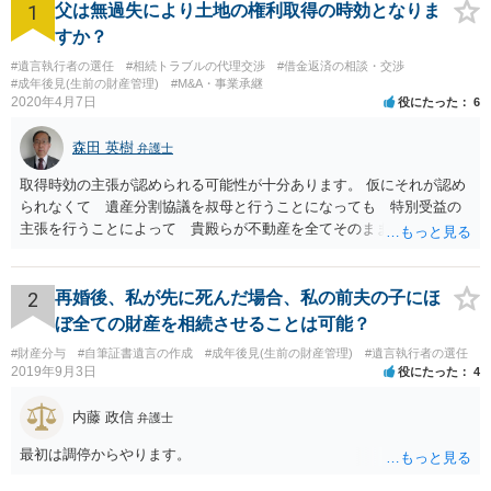
1
父は無過失により土地の権利取得の時効となりま
すか？
#遺言執行者の選任
#相続トラブルの代理交渉
#借金返済の相談・交渉
#成年後見(生前の財産管理)
#M&A・事業承継
2020年4月7日
役にたった
6
森田 英樹
弁護士
取得時効の主張が認められる可能性が十分あります。 仮にそれが認め
られなくて 遺産分割協議を叔母と行うことになっても 特別受益の
主張を行うことによって 貴殿らが不動産を全てそのまま取得できる
ことが可能でしょう。
2
再婚後、私が先に死んだ場合、私の前夫の子にほ
ぼ全ての財産を相続させることは可能？
#財産分与
#自筆証書遺言の作成
#成年後見(生前の財産管理)
#遺言執行者の選任
2019年9月3日
役にたった
4
内藤 政信
弁護士
最初は調停からやります。