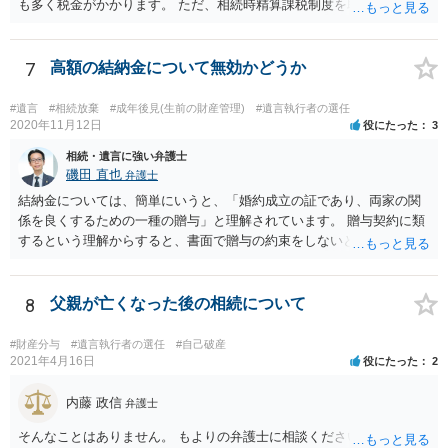
も多く税金がかかります。 ただ、相続時精算課税制度を取れば、実質
的に相続税と同等の税金で済む可能性があります。 実際に税理士にど
ういう場合にどれくらい税金がかかるか計算してもらって どういう方
針を取るか決められたらよいと思います。
7
高額の結納金について無効かどうか
#遺言
#相続放棄
#成年後見(生前の財産管理)
#遺言執行者の選任
2020年11月12日
役にたった
3
相続・遺言に強い弁護士
磯田 直也
弁護士
結納金については、簡単にいうと、「婚約成立の証であり、両家の関
係を良くするための一種の贈与」と理解されています。 贈与契約に類
するという理解からすると、書面で贈与の約束をしないと相手方は支
払いを請求できません。 反面、実際に支払ったあとから返金を求める
ことは困難です。 くれぐれも今後お気をつけください。 弁護士に対応
を依頼されるのも悪くはありませんが、感情的な理由が強いと思いま
8
父親が亡くなった後の相続について
すので法的観点から説得を試みても解決は難しいように思います。
#財産分与
#遺言執行者の選任
#自己破産
2021年4月16日
役にたった
2
内藤 政信
弁護士
そんなことはありません。 もよりの弁護士に相談ください。