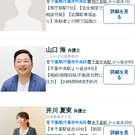
千葉県
千葉市中央区
県庁前駅
から徒歩7分
|
【県庁前駅7分】【完全個室で
詳細を見
相談可能】【近隣駐車場あ
る
り】依頼者との間で認識のず
れが生じないように、依頼者
の話をしっかりと聞くことを
大切にしています。悩んでい
る方々の話を丁寧に聞き、迅
山口 海
弁護士
速に解決いたします。お気軽
しおかぜ法律事務所
にご相談ください。
千葉県
千葉市中央区
千葉中央駅
から徒歩9分
|
【千葉中央駅より徒歩9分】
詳細を見
【相続/債権回収/不動産分野に
る
注力】【24時間WEB予約可
能】敷居が低く気軽に相談が
できる、地域密着型の法律事
務所です。弁護士への相談を
最終手段と考えず、お気軽に
井川 夏実
弁護士
ご相談ください。
法律事務所大地
千葉県
千葉市中央区
本千葉駅
から徒歩10分
|
【本千葉駅徒歩10分】【初回
詳細を見