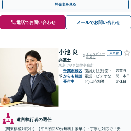
談など有料相談になるものもございます。
料金表を見る
電話でお問い合わせ
メールでお問い合わせ
小池 良
東京都
インタビュー
を見る
弁護士
東京けやき法律事務所
営業時
千葉市緑区
面談方法(対面・
からも相談
電話・ビデオな
間：本日
受付中
ど)は応相談
定休日
遺言執行者の選任
【関東積極対応中】【平日初回30分無料】素早く・丁寧な対応で「安