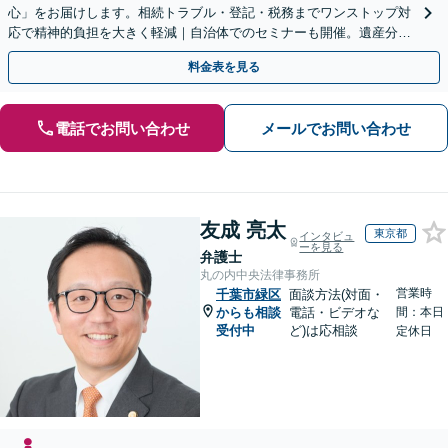
心」をお届けします。相続トラブル・登記・税務までワンストップ対
応で精神的負担を大きく軽減｜自治体でのセミナーも開催。遺産分
割・放棄などまずはお気軽にご相談ください【通知税理士】
料金表を見る
電話でお問い合わせ
メールでお問い合わせ
友成 亮太
東京都
インタビュ
ーを見る
弁護士
丸の内中央法律事務所
営業時
千葉市緑区
面談方法(対面・
からも相談
電話・ビデオな
間：本日
受付中
ど)は応相談
定休日