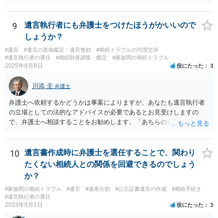
9
遺言執行者にも弁護士をつけたほうがかいいので
しょうか？
#遺言
#遺言の真偽鑑定・遺言無効
#相続トラブルの代理交渉
#遺言執行者の選任
#相続財産調査・鑑定
#家族間の相続トラブル
2025年8月8日
役にたった
3
川添 圭
弁護士
弁護士へ依頼するかどうかは事案によりますが、あなたも遺言執行者
の立場としての法的なアドバイスが必要であるとお見受けしますの
で、弁護士へ相談することをお勧めします。「あちらの弁護士」（元
嫁と娘の弁護士のことでしょうか）へ聴いても、自分に有利な主張や
誘導しかしてこないと思います。
10
遺言書作成時に弁護士を選任することで、関わり
たくない相続人との関係を回避できるのでしょう
か？
#家族間の相続トラブル
#遺言
#遺産分割
#公正証書遺言の作成
#相続手続き
#遺言執行者の選任
2023年9月1日
役にたった
3