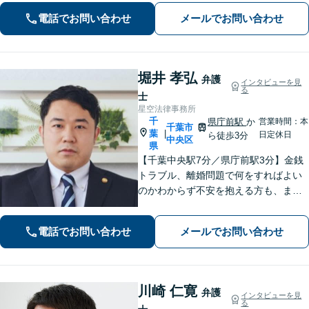
幅広くサポート。【夜間・休日面談
電話でお問い合わせ
メールでお問い合わせ
可】【完全個室】【本千葉駅徒歩３
分】
堀井 孝弘
弁護
インタビューを見
る
士
星空法律事務所
千
県庁前駅
か
営業時間：本
千葉市
葉
|
日定休日
ら徒歩3分
中央区
県
【千葉中央駅7分／県庁前駅3分】金銭
トラブル、離婚問題で何をすればよい
のかわからず不安を抱える方も、まず
はお気軽にご相談ください。交通事
故：軽微に見えるケガでも、裁判基準
電話でお問い合わせ
メールでお問い合わせ
で算定すれば賠償額が大幅に増額され
る可能性があります【土・夜間のご相
談可】
川崎 仁寛
弁護
インタビューを見
る