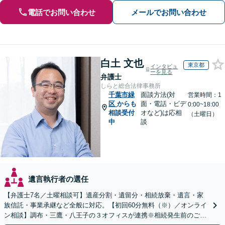
電話でお問い合わせ
メールでお問い合わせ
白土 文也
東京都
インタビュ
ーを見る
弁護士
しらと総合法律事務所
千葉市緑
面談方法(対
営業時間：1
区
からも
面・電話・ビデ
0:00~18:00
相談受付
オなど)は応相
（土曜日）
中
談
遺言執行者の選任
【弁護士7名／土曜相談可】遺産分割・遺留分・相続放棄・遺言・家
族信託・事業承継など全般に対応。【初回60分無料（※）／オンライ
ン相談】調布・三鷹・八王子の３オフィスが連携※相続発生前のご相