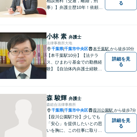
相談無料（交通，離婚，刑
る
事）】弁護士歴10年！依頼者
のパートナーとして密接な関
係を築き、困難な問題にも積
極的に取り組みます。【夜
間・休日対応】【メール24時
小林 素
弁護士
間対応◎】
法律事務所大地
千葉県
千葉市中央区
本千葉駅
から徒歩10分
|
【本千葉駅10分】【法テラ
詳細を見
ス、ひまわり基金での勤務経
る
験】【自治体内弁護士経験】
依頼者のお話をよく聞き、本
当のニーズを汲み上げ、依頼
者にとって最善の解決を目指
すことを目標に活動を続けて
森 駿輝
弁護士
います。お困りの方はお気軽
森総合法律事務所
にご相談ください。
千葉県
千葉市中央区
葭川公園駅
から徒歩7分
|
【葭川公園駅7分】少しでも
詳細を見
「安心」を提供したいとの思
る
いを胸に、この仕事に取り組
んでおります。インターネッ