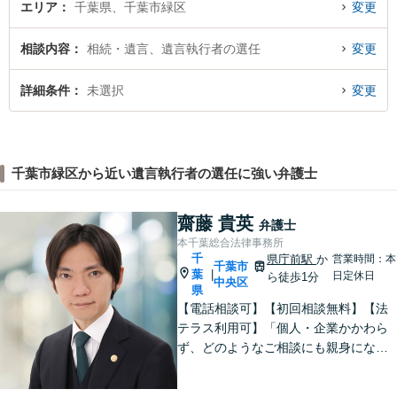
エリア
千葉県、千葉市緑区
変更
相談内容
相続・遺言、遺言執行者の選任
変更
詳細条件
未選択
変更
千葉市緑区から近い遺言執行者の選任に強い弁護士
齋藤 貴英
弁護士
本千葉総合法律事務所
千
県庁前駅
か
営業時間：本
千葉市
葉
|
日定休日
ら徒歩1分
中央区
県
【電話相談可】【初回相談無料】【法
テラス利用可】「個人・企業かかわら
ず、どのようなご相談にも親身になっ
て対応します」企業法務／交通事故／
離婚問題／借金問題／刑事事件など、