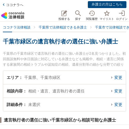
弁護士の方はこちら
ココナラへ
投稿する
探す
閲覧履歴
マイリスト
ログイン
ココナラ法律相談
千葉県で法律相談できる弁護士
千葉市で法律相談で
千葉市緑区の遺言執行者の選任に強い弁護士
千葉県の千葉市緑区で遺言執行者の選任に強い弁護士が2名見つかりました。初
回面談無料や休日面談に対応している弁護士なども掲載中。相続・遺言に関係
する家族間の相続トラブルや認知症の相続、遺産分割等の細かな分野での絞り
込み検索もでき便利です。特におゆみ野法律事務所の内山 傑史弁護士や弁護士
吉田貴行法律事務所の吉田 貴行弁護士のプロフィール情報や弁護士費用、強み
エリア
千葉県、千葉市緑区
変更
などが注目されています。『千葉市緑区で土日や夜間に発生した遺言執行者の
選任のトラブルを今すぐに弁護士に相談したい』『遺言執行者の選任のトラブ
相談内容
相続・遺言、遺言執行者の選任
変更
ル解決の実績豊富な近くの弁護士を検索したい』『初回相談無料で遺言執行者
の選任を法律相談できる千葉市緑区内の弁護士に相談予約したい』などでお困
りの相談者さんにおすすめです。
詳細条件
未選択
変更
遺言執行者の選任に強い千葉市緑区から相談可能な弁護士