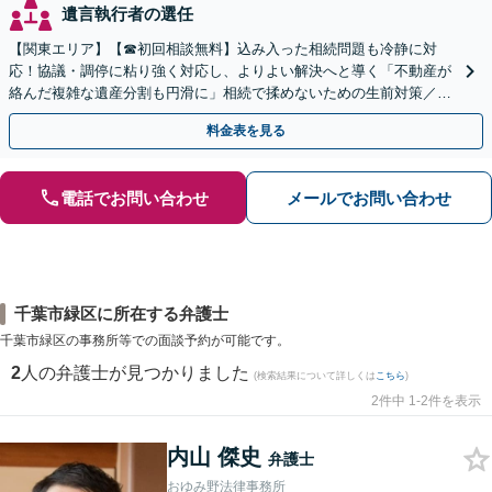
遺言執行者の選任
【関東エリア】【☎︎初回相談無料】込み入った相続問題も冷静に対
応！協議・調停に粘り強く対応し、よりよい解決へと導く「不動産が
絡んだ複雑な遺産分割も円滑に」相続で揉めないための生前対策／遺
言書の作成から執行【夜間相談可】【有楽町駅1分】
料金表を見る
電話でお問い合わせ
メールでお問い合わせ
千葉市緑区に所在する弁護士
千葉市緑区の事務所等での面談予約が可能です。
2
人の弁護士が見つかりました
(検索結果について詳しくは
こちら
)
2件中 1-2件を表示
内山 傑史
弁護士
おゆみ野法律事務所