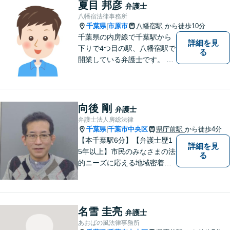
夏目 邦彦
弁護士
八幡宿法律事務所
千葉県
市原市
八幡宿駅
から徒歩10分
|
千葉県の内房線で千葉駅から
詳細を見
下りで4つ目の駅、八幡宿駅で
る
開業している弁護士です。 八
幡宿駅、五井駅、姉ヶ崎駅あ
るいはこれらの駅の内陸地方
の方々のために業務を行って
おります。
向後 剛
弁護士
弁護士法人房総法律
千葉県
千葉市中央区
県庁前駅
から徒歩4分
|
【本千葉駅6分】【弁護士歴1
詳細を見
5年以上】市民のみなさまの法
る
的ニーズに応える地域密着型
の法律事務所【相続・遺言】
不動産が絡む相続に迅速に対
応します【労働・雇用】ご相
談実績多数。現実的な解決策
名雪 圭亮
弁護士
をご提案します
あおばの風法律事務所