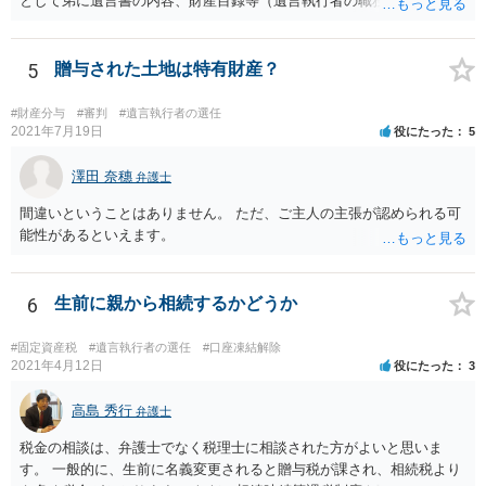
として弟に遺言書の内容、財産目録等（遺言執行者の職務）を知らせ
ればよいですか。 葬儀は喪主が主催する行事ですから、誰を参加させ
るかは喪主の自由です。 呼ばなくてもかまいません。 そもそも、そう
いう法律関係にありません。 遺言の内容と遺産の総額の通知、公正証
5
贈与された土地は特有財産？
書でない場合は遺言の検認については、執行者に通知義務があるの
で、対応しましょう。 そのあとは遺留分の請求などがあればそれへの
#財産分与
#審判
#遺言執行者の選任
対応となるでしょう。
2021年7月19日
役にたった
5
澤田 奈穗
弁護士
間違いということはありません。 ただ、ご主人の主張が認められる可
能性があるといえます。
6
生前に親から相続するかどうか
#固定資産税
#遺言執行者の選任
#口座凍結解除
2021年4月12日
役にたった
3
高島 秀行
弁護士
税金の相談は、弁護士でなく税理士に相談された方がよいと思いま
す。 一般的に、生前に名義変更されると贈与税が課され、相続税より