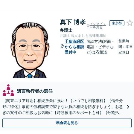
真下 博孝
東京都
インタビュ
ーを見る
弁護士
弁護士法人ましも法律事務所
営業時
千葉市緑区
面談方法(対面・
からも相談
電話・ビデオな
間：本日
受付中
ど)は応相談
定休日
遺言執行者の選任
【関東エリア対応】相続放棄に強い！【いつでも相談無料】【借金分
野に特化】事前の債務調査で望まない負の相続を防ぎましょう。お急
ぎの案件のご相談もお気軽に【時効援用のサポートも可】【分割払い
利用可】【休日電話相談可能】
料金表を見る