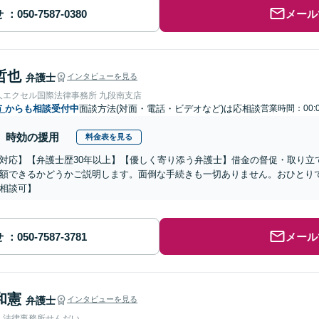
せ
メール
哲也
弁護士
インタビューを見る
人エクセル国際法律事務所 九段南支店
市
からも相談受付中
面談方法(対面・電話・ビデオなど)は応相談
営業時間：00:0
時効の援用
料金表を見る
対応】【弁護士歴30年以上】【優しく寄り添う弁護士】借金の督促・取り立
額できるかどうかご説明します。面倒な手続きも一切ありません。おひとり
相談可】
せ
メール
和憲
弁護士
インタビューを見る
人法律事務所せんだい