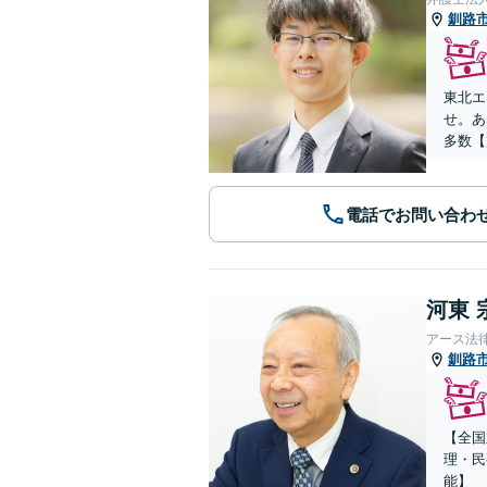
釧路
東北エ
せ。あ
多数【
電話でお問い合わ
河東 
アース法
釧路
【全国
理・民
能】