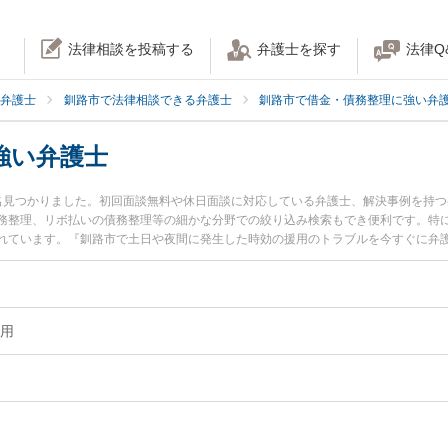
法律相談を投稿する
弁護士を探す
法律Q
弁護士
釧路市で法律相談できる弁護士
釧路市で借金・債務整理に強い弁
強い弁護士
名見つかりました。初回面談無料や休日面談に対応している弁護士、解決事例を持
務整理、リボ払いの債務整理等の細かな分野での絞り込み検索もでき便利です。特に
れています。『釧路市で土日や夜間に発生した時効の援用のトラブルを今すぐに弁
回相談無料で時効の援用を法律相談できる釧路市内の弁護士に相談予約したい』な
用