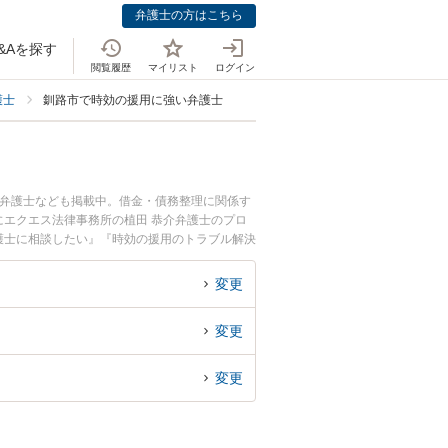
弁護士の方はこちら
&Aを探す
閲覧履歴
マイリスト
ログイン
護士
釧路市で時効の援用に強い弁護士
つ弁護士なども掲載中。借金・債務整理に関係す
エクエス法律事務所の植田 恭介弁護士のプロ
護士に相談したい』『時効の援用のトラブル解決
どでお困りの相談者さんにおすすめです。
変更
変更
変更