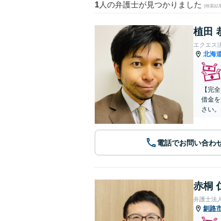
1
人の弁護士が見つかりました
(検索結
植田 
エクエス
北海
【完全
借金を
さい。
電話でお問い合わ
赤桐 
弁護士法
釧路