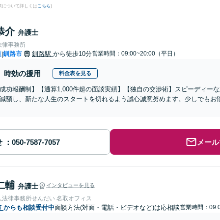
果について詳しくは
こちら
)
恭介
弁護士
法律事務所
道
釧路市
釧路駅
から徒歩10分
営業時間：09:00~20:00（平日）
|
時効の援用
料金表を見る
成功報酬制】【通算1,000件超の面談実績】【独自の交渉術】スピーディー
減額し、新たな人生のスタートを切れるよう誠心誠意努めます。少しでもお
せ
メール
仁輔
弁護士
インタビューを見る
人法律事務所せんだい 名取オフィス
市
からも相談受付中
面談方法(対面・電話・ビデオなど)は応相談
営業時間：09:0