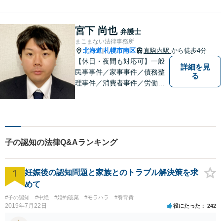
かし、最適な解決方法をご提
案します。任意整理／自己破
産の解決実績多数！【千歳駅
宮下 尚也
弁護士
徒歩２分】【分割払い可】
まこまない法律事務所
北海道
札幌市南区
真駒内駅
から徒歩4分
|
【休日・夜間も対応可】一般
詳細を見
民事事件／家事事件／債務整
る
理事件／消費者事件／労働事
件／刑事事件／会社関係など
幅広く対応いたします。費用
も丁寧にご説明。一人で悩み
を抱え込まず、まずは一度ご
相談ください！
子の認知の法律Q&Aランキング
1
妊娠後の認知問題と家族とのトラブル解決策を求
めて
#子の認知
#中絶
#婚約破棄
#モラハラ
#養育費
2019年7月22日
役にたった
242