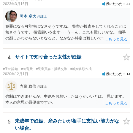
2023年3月16日
役にたった
21
岡本 卓大
弁護士
犯罪になる可能性はなさそうですね。 警察が捜査をしてくれることは
無さそうです。 捜索願いを出す･･･うーん、これも難しいかな。 相手
の顔しかわからないとなると、なかなか特定は難しいですね。 お役に
立てず、すみません。
4
サイトで知り合った女性が妊娠
#子の認知
#養育費
#児童買春・援助交際
#離婚書類作成
2020年12月1日
役にたった
13
内藤 政信
弁護士
強制はできませんが、中絶をお願いしたほうがいいとは、 思います。
本人の意思が最優先ですが。
5
未成年で妊娠。産みたいが相手に支払い能力がな
い場合。