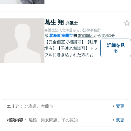
存在になる社会を目指して、
日々精進してまいります。皆
様のトラブルを解決し、明る
葛生 翔
い未来へと導きます。お気軽
弁護士
にご相談ください。【駐車場
弁護士法人北海道みらい法律事務所
あり】
北海道
室蘭市
東室蘭駅
から徒歩1分
|
【完全個室で相談可】【駐車
詳細を見
場有】【子連れ相談可】トラ
る
ブルに巻き込まれた方のお力
になれるよう日々邁進してお
ります。地域の皆様のより明
るい「みらい」の実現の一助
になれればと思っております
ので、どうぞお気軽にご相談
ください。
エリア
北海道、室蘭市
変更
相談内容
離婚・男女問題、子の認知
変更