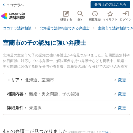
弁護士の方はこちら
ココナラへ
投稿する
探す
閲覧履歴
マイリスト
ログイン
ココナラ法律相談
北海道で法律相談できる弁護士
室蘭市で法律相談で
室蘭市の子の認知に強い弁護士
北海道の室蘭市で子の認知に強い弁護士が4名見つかりました。初回面談無料や
休日面談に対応している弁護士、解決事例を持つ弁護士なども掲載中。離婚・
男女問題に関係する財産分与や養育費、親権等の細かな分野での絞り込み検索
もでき便利です。特に弁護士法人北海道みらい法律事務所の菊地 俊邦弁護士や
池田翔一法律事務所の池田 翔一弁護士、弁護士法人北海道みらい法律事務所の
エリア
北海道、室蘭市
変更
増川 拓弁護士のプロフィール情報や弁護士費用、強みなどが注目されていま
す。『室蘭市で土日や夜間に発生した子の認知のトラブルを今すぐに弁護士に
相談内容
離婚・男女問題、子の認知
変更
相談したい』『子の認知のトラブル解決の実績豊富な近くの弁護士を検索した
い』『初回相談無料で子の認知を法律相談できる室蘭市内の弁護士に相談予約
したい』などでお困りの相談者さんにおすすめです。
詳細条件
未選択
変更
4
人の弁護士が見つかりました
(検索結果について詳しくは
こちら
)