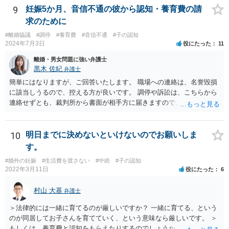
ちまちです。 弊所の場合、交渉をお受けするとなると20万円くらいが
9
妊娠5か月、音信不通の彼から認知・養育費の請
多いかと思います。
求のために
#離婚協議
#調停
#養育費
#音信不通
#子の認知
2024年7月3日
役にたった
11
離婚・男女問題に強い弁護士
黒木 佐紀
弁護士
簡単にはなりますが、ご回答いたします。 職場への連絡は、名誉毀損
に該当しうるので、控える方が良いです。 調停や訴訟は、こちらから
連絡せずとも、裁判所から書面が相手方に届きますので、連絡不要で
す。 ご要望は認知や養育費の請求でしょうか？ 任意に応じてもらえな
いのであれば、調停や訴訟をするしかないかと思います。
10
明日までに決めないといけないのでお願いしま
す。
#婚外の妊娠
#生活費を渡さない
#中絶
#子の認知
2022年3月11日
役にたった
6
村山 大基
弁護士
＞法律的には一緒に育てるのが厳しいですか？ 一緒に育てる、という
のが同居してお子さんを育てていく、という意味なら厳しいです。 ＞
もしくは、養育費と認知をもらえたりするのでしょうか、 相手が認知