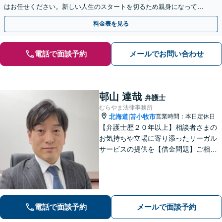
はお任せください。新しい人生のスタートを切るため親身になって対
応します。【夜間・休日対応可能】【弁護士歴13年以上】
料金表を見る
電話で面談予約
メールでお問い合わせ
邨山 達哉
弁護士
むらやま法律事務所
北海道
苫小牧市
営業時間：本日定休日
|
【弁護士歴２０年以上】相談者さまの
お気持ちや立場に寄り添ったリーガル
サービスの提供を【借金問題】ご相談
は何度でも無料！あなたとご家族、5年
先を見据えた解決策をご提案します
【相続問題】複雑な不動産相続も他士
業連携で円滑対応！【分割払いOK】
電話で面談予約
メールで面談予約