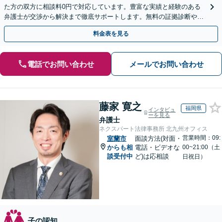
た方の双方に相談料0円で対応しています。豊富な実績と経験のある
弁護士が交渉から解決まで徹底サポートします。無料の証拠診断や着
手金の返還保証もありますので安心してご相談ください。
料金表を見る
電話でお問い合わせ
メールでお問い合わせ
藤家 寛之
福岡県
インタビュ
ーを見る
弁護士
ネクスパート法律事務所 北九州オフィス
営業時間：09:
室蘭市
面談方法(対面・
からも相
電話・ビデオな
00~21:00（土
談受付中
ど)は応相談
日祝日）
子の認知