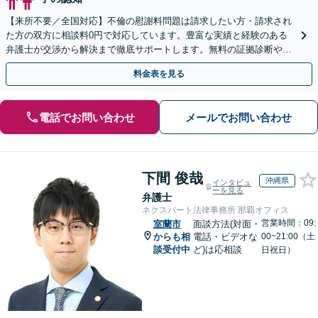
【来所不要／全国対応】不倫の慰謝料問題は請求したい方・請求され
た方の双方に相談料0円で対応しています。豊富な実績と経験のある
弁護士が交渉から解決まで徹底サポートします。無料の証拠診断や着
手金の返還保証もありますので安心してご相談ください。
料金表を見る
電話でお問い合わせ
メールでお問い合わせ
下間 俊哉
沖縄県
インタビュ
ーを見る
弁護士
ネクスパート法律事務所 那覇オフィス
営業時間：09:
室蘭市
面談方法(対面・
からも相
電話・ビデオな
00~21:00（土
談受付中
ど)は応相談
日祝日）