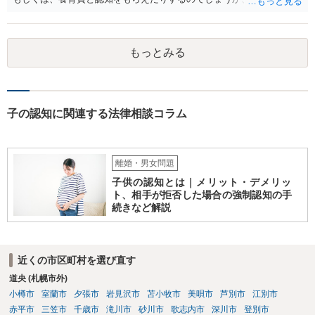
を拒む場合、調停や裁判などの手続きで認知を求める必要がありま
す。 また、認知されたことを前提に、父親として子を養う義務があり
ますので、 養育費を請求できます。 ただ、極端な話相手に収入がなか
もっとみる
ったり、行方不明だったりすると、実際上の回収が難しい可能性はあ
ります。
子の認知に関連する法律相談コラム
離婚・男女問題
子供の認知とは｜メリット・デメリッ
ト、相手が拒否した場合の強制認知の手
続きなど解説
近くの市区町村を選び直す
道央 (札幌市外)
小樽市
室蘭市
夕張市
岩見沢市
苫小牧市
美唄市
芦別市
江別市
赤平市
三笠市
千歳市
滝川市
砂川市
歌志内市
深川市
登別市