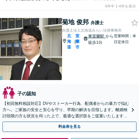
4件中 1-4件を表示
菊地 俊邦
弁護士
弁護士法人北海道みらい法律事務所
北
室
東室蘭駅
から
営業時間：本
海
蘭
|
日定休日
徒歩1分
道
市
子の認知
【初回無料相談対応】DVやストーカー行為、配偶者からの暴力で悩む
方へ。ご家族の安全と安心を守り、早期の解決を目指します。離婚検
討段階の方も状況を伺った上で、最適な選択肢をご提案いたします
【完全個室で相談可】【東室蘭駅1分】
料金表を見る