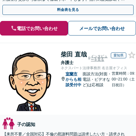
手金の返還保証もありますので安心してご相談ください。
料金表を見る
電話でお問い合わせ
メールでお問い合わせ
柴田 直哉
愛知県
インタビュ
ーを見る
弁護士
ネクスパート法律事務所 名古屋オフィス
営業時間：09:
室蘭市
面談方法(対面・
からも相
電話・ビデオな
00~21:00（土
談受付中
ど)は応相談
日祝日）
子の認知
【来所不要／全国対応】不倫の慰謝料問題は請求したい方・請求され