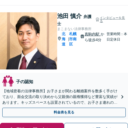
池田 慎介
弁護
インタビューを見
る
士
まこまない法律事務所
北
札幌
真駒内駅
か
営業時間：本
海
市南
|
日定休日
ら徒歩4分
道
区
子の認知
【地域密着の法律事務所】お子さまが関わる離婚案件を数多く手がけ
ており、面会交流の取り決めから父親側の親権獲得など豊富な実績が
あります。キッズスペースも設置されているので、お子さま連れの方
も安心してご相談にいらしてください【WEB面談対応】
料金表を見る