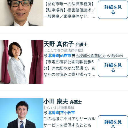
【登別市唯一の法律事務所】
詳細を見
【駐車場有】損害賠償請求／
る
一般民事／家事事件など、幅
広いお困りごとに対応可能！
地域の方々の悩みトラブルを
解決し、明るく活気のある地
域づくりに貢献いたします。
天野 真佑子
弁護士
小さなお困りごとでも、お早
はこだて春の星法律事務所
めにご相談ください！
北海道
函館市
五稜郭公園前駅
から徒歩5分
|
【市電五稜郭公園前駅徒歩5
詳細を見
分】きめ細やかな配慮で、あ
る
なたのお悩みに寄り添って対
応します。新しい人生のスタ
ートが切れるよう、法律のプ
ロとして最後までサポート。
お気軽にご相談ください。
小田 康夫
弁護士
むらやま法律事務所
北海道
苫小牧市
|
この地域に不可欠なリーガル
詳細を見
サービスを提供するととも
る