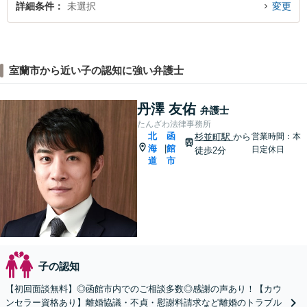
詳細条件
未選択
変更
室蘭市から近い子の認知に強い弁護士
丹澤 友佑
弁護士
たんざわ法律事務所
北
函
杉並町駅
から
営業時間：本
海
館
|
日定休日
徒歩2分
道
市
子の認知
【初回面談無料】◎函館市内でのご相談多数◎感謝の声あり！【カウ
ンセラー資格あり】離婚協議・不貞・慰謝料請求など離婚のトラブル