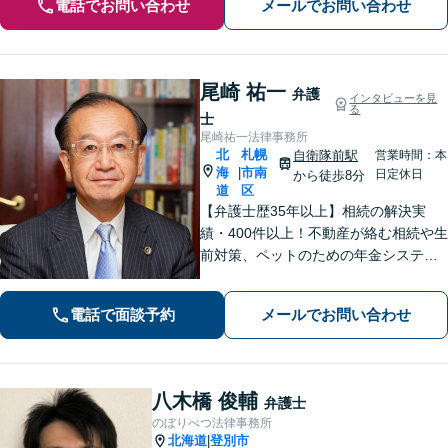
電話でお問い合わせ
メールでお問い合わせ
尾崎 祐一
弁護
インタビューを見
る
士
尾崎祐一法律事務所
北
札幌
自衛隊前駅
営業時間：本
海
市南
|
日定休日
から徒歩8分
道
区
【弁護士歴35年以上】相続の解決実
績・400件以上！不動産が絡む相続や生
前対策、ペットのための年金システム
など【自衛隊前駅8分】交通事故・借
金・刑事事件・不動産トラブルなど幅
電話で面談予約
メールでお問い合わせ
広く対応。依頼者の背景に潜む原因を
しっかり把握することを心がけていま
す。
八木橋 俊輔
弁護士
のぼりべつ法律事務所
北海道
登別市
|