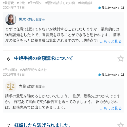
#養育費
#中絶
#子の認知
#慰謝料請求したい側
#離婚協議
2024年7月7日
役にたった
11
黒木 佐紀
弁護士
まずは任意で認知できないか検討することになりますが、最終的には
強制認知をした上で、養育費を取ることができると思われます。 前年
度の収入をもとに養育費は算出されますので、現時点では少額しか取
れないとしても、相手が大学を卒業して就職したら、そこで再度、養
育費の増額調停を起こすこともできます。 仮に中絶する場合でも、相
手方が妊娠について話し合いをしっかりしてくれない場合には、慰謝
6
中絶手術の金額請求について
料請求などもできる可能性があります。 いずれにせよ、親御さんとの
関わりが不可欠となると思われますので、一度話し合った上で、法律
#子の認知
#内容証明作成送付
事務所へ早めのご相談をされたほうがよろしいかと思います。
2019年9月8日
役にたった
11
内藤 政信
弁護士
請求の意思を強めるしかないでしょう。 住所、勤務先はつかんでます
か。 自宅あて書面で支払催告書を送ってみましょう。 反応がなけれ
ば、勤務先あてに出してみましょう。
7
妊娠したら逃げられました。