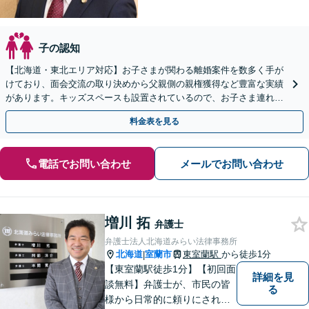
子の認知
【北海道・東北エリア対応】お子さまが関わる離婚案件を数多く手が
けており、面会交流の取り決めから父親側の親権獲得など豊富な実績
があります。キッズスペースも設置されているので、お子さま連れの
方も安心してご相談ください【WEB面談対応】
料金表を見る
電話でお問い合わせ
メールでお問い合わせ
増川 拓
弁護士
弁護士法人北海道みらい法律事務所
北海道
室蘭市
東室蘭駅
から徒歩1分
|
【東室蘭駅徒歩1分】【初回面
詳細を見
談無料】弁護士が、市民の皆
る
様から日常的に頼りにされる