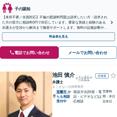
子の認知
【来所不要／全国対応】不倫の慰謝料問題は請求したい方・請求され
た方の双方に相談料0円で対応しています。豊富な実績と経験のある
弁護士が交渉から解決まで徹底サポートします。無料の証拠診断や着
手金の返還保証もありますので安心してご相談ください。
料金表を見る
電話でお問い合わせ
メールでお問い合わせ
池田 慎介
北海道
インタビュ
ーを見る
弁護士
まこまない法律事務所
営業時
室蘭市
か
面談方法(対面・電
らも相談
話・ビデオなど)は
間：本日
受付中
応相談
定休日