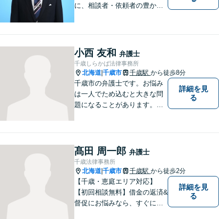
に、相談者・依頼者の豊かな
生き方・選択をサポートする
存在であり続けます。（弁護
士小田康夫）
小西 友和
弁護士
千歳しらかば法律事務所
北海道
千歳市
千歳駅
から徒歩8分
|
千歳市の弁護士です。お悩み
詳細を見
は一人でため込むと大きな問
る
題になることがあります。ぜ
ひ他の人に話すようにしてく
ださい。ご相談お待ちしてお
ります。
髙田 周一郎
弁護士
千歳法律事務所
北海道
千歳市
千歳駅
から徒歩2分
|
【千歳・恵庭エリア対応】
詳細を見
【初回相談無料】借金の返済&
る
督促にお悩みなら、すぐにご
相談下さい！豊富な経験を活