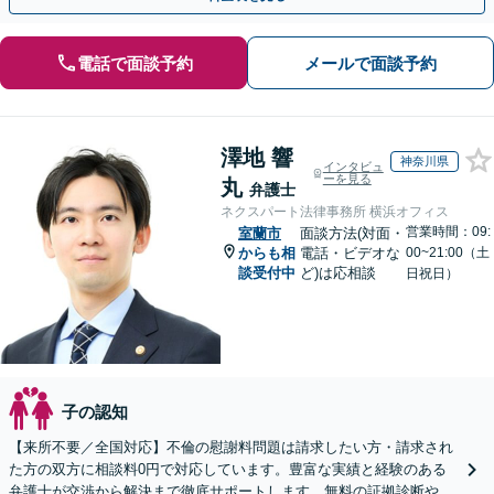
電話で面談予約
メールで面談予約
澤地 響
神奈川県
インタビュ
ーを見る
丸
弁護士
ネクスパート法律事務所 横浜オフィス
営業時間：09:
室蘭市
面談方法(対面・
からも相
電話・ビデオな
00~21:00（土
談受付中
ど)は応相談
日祝日）
子の認知
【来所不要／全国対応】不倫の慰謝料問題は請求したい方・請求され
た方の双方に相談料0円で対応しています。豊富な実績と経験のある
弁護士が交渉から解決まで徹底サポートします。無料の証拠診断や着