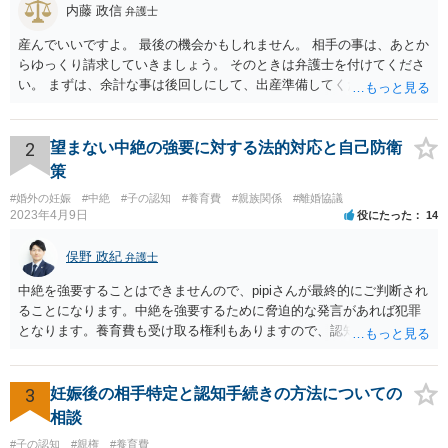
内藤 政信
弁護士
産んでいいですよ。 最後の機会かもしれません。 相手の事は、あとか
らゆっくり請求していきましょう。 そのときは弁護士を付けてくださ
い。 まずは、余計な事は後回しにして、出産準備してください。
2
望まない中絶の強要に対する法的対応と自己防衛
策
#婚外の妊娠
#中絶
#子の認知
#養育費
#親族関係
#離婚協議
2023年4月9日
役にたった
14
俣野 政紀
弁護士
中絶を強要することはできませんので、pipiさんが最終的にご判断され
ることになります。中絶を強要するために脅迫的な発言があれば犯罪
となります。養育費も受け取る権利もありますので、認知等につきお
相手がきちんと対応しないのであれば弁護士にご相談されることをお
勧めします。
3
妊娠後の相手特定と認知手続きの方法についての
相談
#子の認知
#親権
#養育費