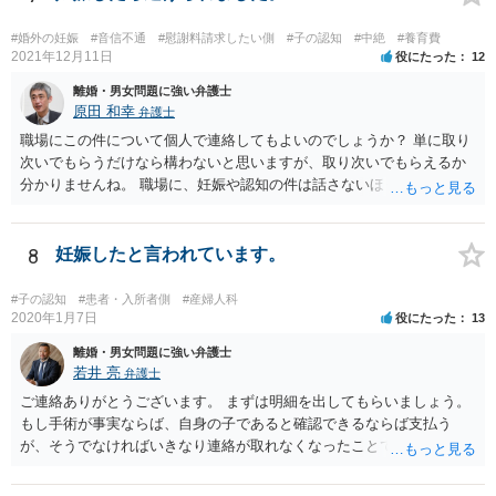
#婚外の妊娠
#音信不通
#慰謝料請求したい側
#子の認知
#中絶
#養育費
2021年12月11日
役にたった
12
離婚・男女問題に強い弁護士
原田 和幸
弁護士
職場にこの件について個人で連絡してもよいのでしょうか？ 単に取り
次いでもらうだけなら構わないと思いますが、取り次いでもらえるか
分かりませんね。 職場に、妊娠や認知の件は話さないほうがよいと思
います。 それとも弁護士を通すべきなのでしょうか？ 相談者で対応が
難しいと思われれば、弁護士に入ってもらうことも検討されてくださ
い。 一度、お近くの弁護士に相談されてみてもよいと思います。
8
妊娠したと言われています。
#子の認知
#患者・入所者側
#産婦人科
2020年1月7日
役にたった
13
離婚・男女問題に強い弁護士
若井 亮
弁護士
ご連絡ありがとうございます。 まずは明細を出してもらいましょう。
もし手術が事実ならば、自身の子であると確認できるならば支払う
が、そうでなければいきなり連絡が取れなくなったことで不信感もあ
るし、自身の子であるか疑問に残る点もあるので、支払えないと回答
してはいかがでしょうか。 代理人となる場合ですが、事務所ごとにま