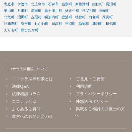
恵庭市
伊達市
北広島市
石狩市
当別町
新篠津村
由仁町
長沼町
栗山町
月形町
浦臼町
新十津川町
妹背牛町
秩父別町
雨竜町
北竜町
沼田町
占冠村
幌加内町
豊浦町
壮瞥町
白老町
厚真町
洞爺湖町
安平町
むかわ町
日高町
平取町
新冠町
浦河町
様似町
えりも町
新ひだか町
ココナラ法律相談について
ココナラ法律相談とは
ご意見・ご要望
法律Q&A
利用規約
法律相談コラム
プライバシーポリシー
ココナラとは
外部送信ポリシー
よくあるご質問
掲載をご検討の弁護士の方
へ
運営へのお問い合わせ