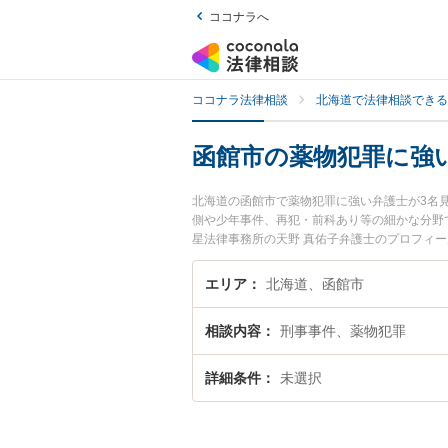
ココナラへ
ココナラ法律相談
北海道で法律相談できる
函館市の薬物犯罪に強
北海道の函館市で薬物犯罪に強い弁護士が3名
側や少年事件、再犯・前科あり等の細かな分野
星法律事務所の天野 真佑子弁護士のプロフィ
談したい』『薬物犯罪のトラブル解決の実績豊
相談者さんにおすすめです。
エリア
北海道、函館市
相談内容
刑事事件、薬物犯罪
詳細条件
未選択