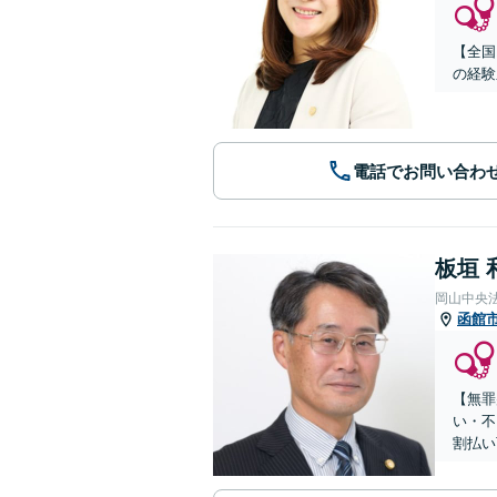
【全国
の経験
電話でお問い合わ
板垣 
岡山中央
函館
【無罪
い・不
割払い