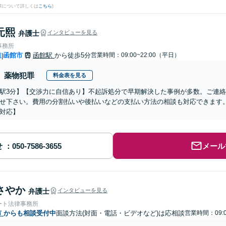
果について詳しくは
こちら
)
元熙
弁護士
インタビューを見る
事務所
道
函館市
函館駅
から徒歩5分
営業時間：09:00~22:00（平日）
|
薬物犯罪
料金表を見る
駅3分】【交渉力に自信あり】不起訴処分で早期解決した事例が多数。ご連
せ下さい。費用の分割払いや後払いなどの支払い方法の相談も対応できます
対応】
せ
メール
さやか
弁護士
インタビューを見る
ート法律事務所
市
からも相談受付中
面談方法(対面・電話・ビデオなど)は応相談
営業時間：09:0