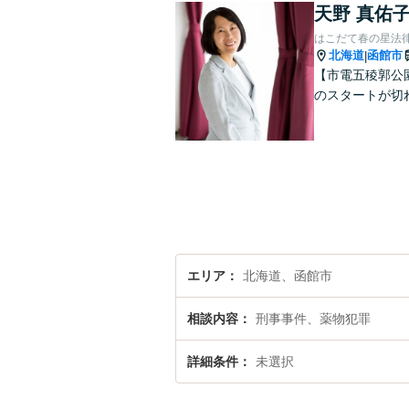
天野 真佑
はこだて春の星法
北海道
函館市
|
【市電五稜郭公
のスタートが切
エリア
北海道、函館市
相談内容
刑事事件、薬物犯罪
詳細条件
未選択