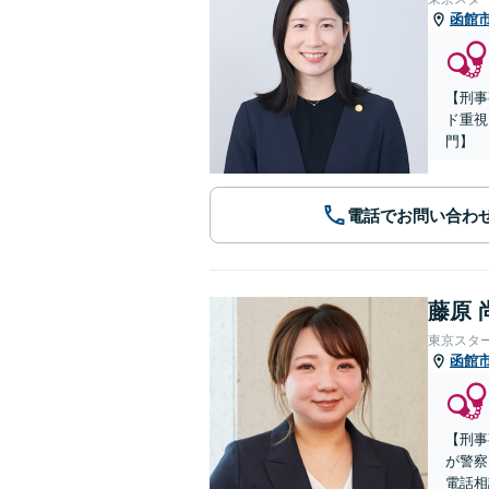
函館
【刑事
ド重視
門】
電話でお問い合わ
藤原 
東京スタ
函館
【刑事
が警察
電話相