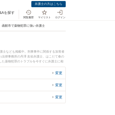
弁護士の方はこちら
&Aを探す
閲覧履歴
マイリスト
ログイン
函館市で薬物犯罪に強い弁護士
弁護士なども掲載中。刑事事件に関係する加害者
わ法律事務所の丹澤 友佑弁護士、はこだて春の
した薬物犯罪のトラブルを今すぐに弁護士に相
市内の弁護士に相談予約したい』などでお困りの
変更
変更
変更