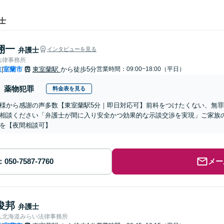
士
翔一
弁護士
インタビューを見る
法律事務所
道
室蘭市
東室蘭駅
から徒歩5分
営業時間：09:00~18:00（平日）
|
薬物犯罪
料金表を見る
様から感謝の声多数【東室蘭駅5分｜即日対応可】前科をつけたくない、無
相談ください「弁護士が間に入り安全かつ効果的な示談交渉を実現」ご家族
を【夜間相談可】
メー
俊邦
弁護士
人北海道みらい法律事務所