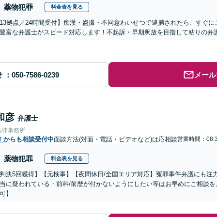
薬物犯罪
料金表を見る
13拠点／24時間受付】痴漢・盗撮・不同意わいせつで逮捕されたら、すぐ
豊富な弁護士がスピード対応します！不起訴・早期釈放を目指して粘りの弁
せ
メール
和彦
弁護士
法律事務所
市
からも相談受付中
面談方法(対面・電話・ビデオなど)は応相談
営業時間：08:3
薬物犯罪
料金表を見る
判決5回獲得】【元検事】【夜間休日/全国エリア対応】冤罪事件弁護にも注
当に疑われている・前科/前歴が付かないようにしたい等はお早めにご相談を
可】