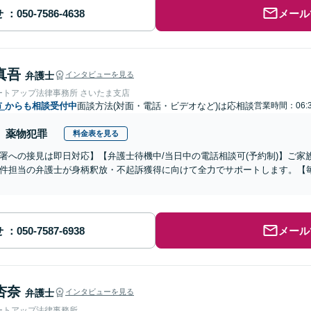
せ
メール
真吾
弁護士
インタビューを見る
ートアップ法律事務所 さいたま支店
市
からも相談受付中
面談方法(対面・電話・ビデオなど)は応相談
営業時間：06:3
薬物犯罪
料金表を見る
署への接見は即日対応】【弁護士待機中/当日中の電話相談可(予約制)】ご
件担当の弁護士が身柄釈放・不起訴獲得に向けて全力でサポートします。【毎
せ
メール
杏奈
弁護士
インタビューを見る
ートアップ法律事務所