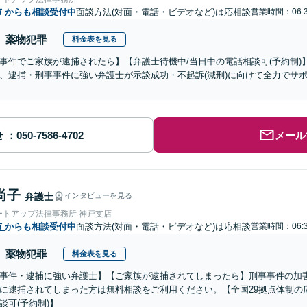
市
からも相談受付中
面談方法(対面・電話・ビデオなど)は応相談
営業時間：06:3
薬物犯罪
料金表を見る
事件でご家族が逮捕されたら】【弁護士待機中/当日中の電話相談可(予約制
、逮捕・刑事事件に強い弁護士が示談成功・不起訴(減刑)に向けて全力でサ
せ
メール
尚子
弁護士
インタビューを見る
ートアップ法律事務所 神戸支店
市
からも相談受付中
面談方法(対面・電話・ビデオなど)は応相談
営業時間：06:3
薬物犯罪
料金表を見る
事件・逮捕に強い弁護士】【ご家族が逮捕されてしまったら】刑事事件の加
に逮捕されてしまった方は無料相談をご利用ください。【全国29拠点体制の
談可(予約制)】