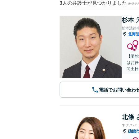
3
人の弁護士が見つかりました
(検索結
杉本 
杉本法律
北海
【函館
はお任
間土日
電話でお問い合わ
北條 
ネクスパ
函館