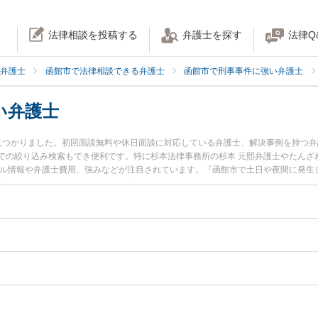
法律相談を投稿する
弁護士を探す
法律Q
弁護士
函館市で法律相談できる弁護士
函館市で刑事事件に強い弁護士
い弁護士
見つかりました。初回面談無料や休日面談に対応している弁護士、解決事例を持つ
での絞り込み検索もでき便利です。特に杉本法律事務所の杉本 元熙弁護士やたんざ
ール情報や弁護士費用、強みなどが注目されています。『函館市で土日や夜間に発生
富な近くの弁護士を検索したい』『初回相談無料で薬物犯罪を法律相談できる函館