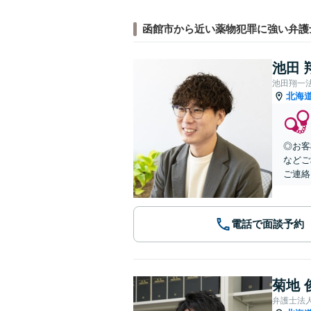
函館市から近い薬物犯罪に強い弁護
池田 
池田翔一
北海
◎お客
などご
ご連絡
電話で面談予約
菊地 
弁護士法