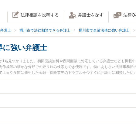
法律相談を投稿する
弁護士を探す
法律Q
弁護士
桶川市で法律相談できる弁護士
桶川市で企業法務に強い弁護士
界に強い弁護士
が1名見つかりました。初回面談無料や夜間面談に対応している弁護士なども掲載
則作成等の細かな分野での絞り込み検索もでき便利です。特にあじさい法律事務所の
で土日や夜間に発生した金融・保険業界のトラブルを今すぐに弁護士に相談したい
金融・保険業界を法律相談できる桶川市内の弁護士に相談予約したい』などでお困