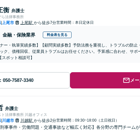
正衡
弁護士
ぞら法律事務所
県
上尾市
上尾駅
から徒歩7分
営業時間：本日定休日
|
金融・保険業界
料金表を見る
ナー・執筆実績多数】【顧問実績多数】予防法務を重視し、トラブルの防止
ック、債権回収、従業員トラブルはお任せください。予算感に合わせ、サポ
【スポット相談可】
メー
哲
弁護士
スト法律事務所 川越オフィス
県
川越市
川越駅
から徒歩2分
営業時間：09:30~18:00（土日祝日）
|
刑事事件・労働問題・交通事故など幅広く対応】各分野の専門チームが