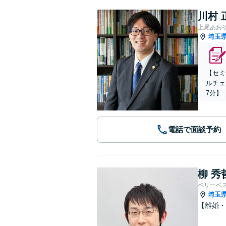
川村 
上尾あお
埼玉
【セミ
ルチェ
7分】
電話で面談予約
柳 秀
ベリーベ
埼玉
【離婚・