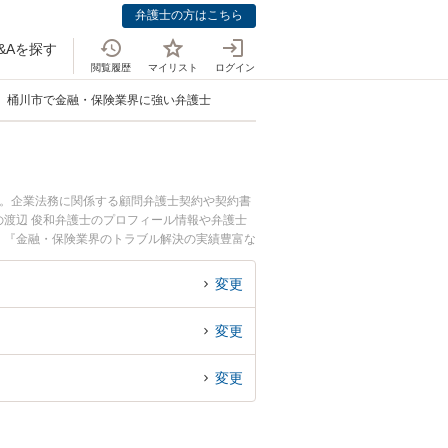
弁護士の方はこちら
&Aを探す
閲覧履歴
マイリスト
ログイン
桶川市で金融・保険業界に強い弁護士
中。企業法務に関係する顧問弁護士契約や契約書
渡辺 俊和弁護士のプロフィール情報や弁護士
』『金融・保険業界のトラブル解決の実績豊富な
りの相談者さんにおすすめです。
変更
変更
変更