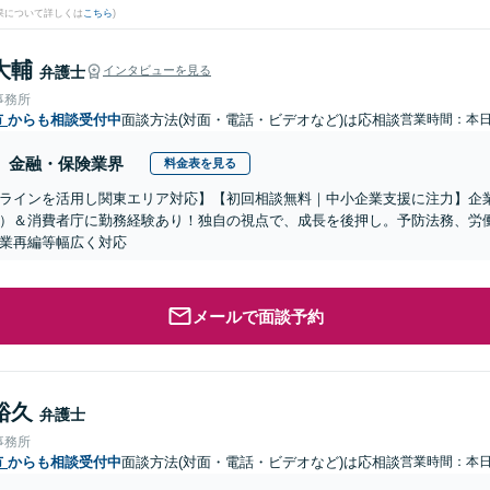
果について詳しくは
こちら
)
大輔
弁護士
インタビューを見る
事務所
市
からも相談受付中
面談方法(対面・電話・ビデオなど)は応相談
営業時間：本
金融・保険業界
料金表を見る
ラインを活用し関東エリア対応】【初回相談無料｜中小企業支援に注力】企
）＆消費者庁に勤務経験あり！独自の視点で、成長を後押し。予防法務、労
業再編等幅広く対応
メールで面談予約
裕久
弁護士
事務所
市
からも相談受付中
面談方法(対面・電話・ビデオなど)は応相談
営業時間：本