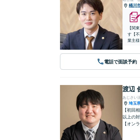
桶川
【関東
す【不
業主様
電話で面談予約
渡辺 
あじさい
埼玉
【初回相
以上の対
【オンラ