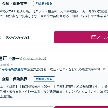
金融・保険業界
料金表を見る
対応／WEB面談可能】【スポット相談可】元大手電機メーカー知財部に勤務
で、解決案をご提案します。高水準の契約書対応・知財・行政折衝で事業成
せ
メール
健正
弁護士
インタビューを見る
法律事務所
市
からも相談受付中
面談方法(対面・電話・ビデオなど)は応相談
営業時間：本
金融・保険業界
料金表を見る
エリア対応】【初回相談無料（90分）】月額3.3万円で相談無制限！中小企
労務・債権回収・クレーム対応など迅速解決。セカンドオピニオン可。法務
全国対応。