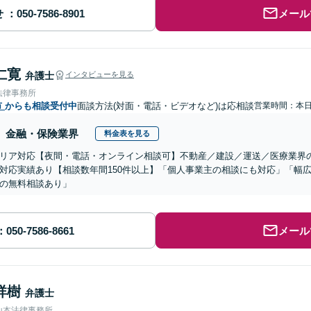
せ
メール
仁寛
弁護士
インタビューを見る
法律事務所
市
からも相談受付中
面談方法(対面・電話・ビデオなど)は応相談
営業時間：本
金融・保険業界
料金表を見る
リア対応【夜間・電話・オンライン相談可】不動産／建設／運送／医療業界
対応実績あり【相談数年間150件以上】「個人事業主の相談にも対応」「幅
の無料相談あり」
メール
祥樹
弁護士
山本法律事務所