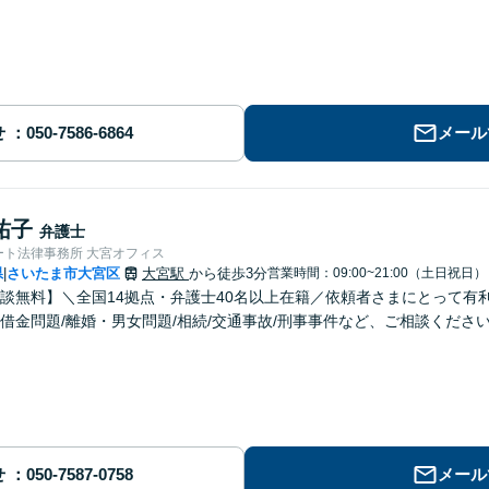
せ
メール
祐子
弁護士
ート法律事務所 大宮オフィス
県
さいたま市大宮区
大宮駅
から徒歩3分
営業時間：09:00~21:00（土日祝日）
|
談無料】＼全国14拠点・弁護士40名以上在籍／依頼者さまにとって有
借金問題/離婚・男女問題/相続/交通事故/刑事事件など、ご相談くださ
せ
メール