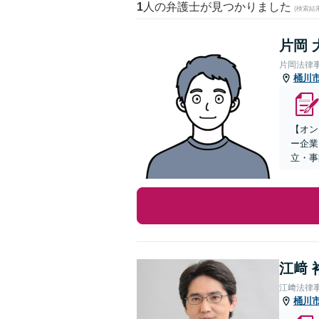
1
人の弁護士が見つかりました
(検索結
片岡 
片岡法律
桶川
【オン
ー企業
立・事
江﨑 
江﨑法律
桶川