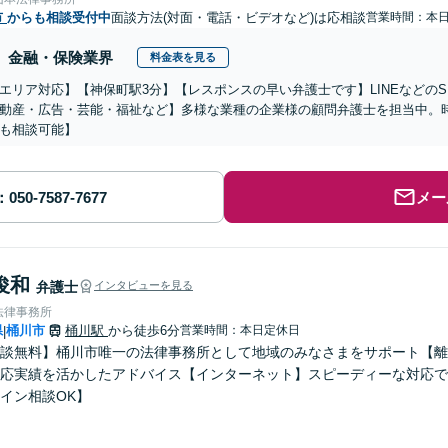
市
からも相談受付中
面談方法(対面・電話・ビデオなど)は応相談
営業時間：本
金融・保険業界
料金表を見る
エリア対応】【神保町駅3分】【レスポンスの早い弁護士です】LINEなどの
動産・広告・芸能・福祉など】多様な業種の企業様の顧問弁護士を担当中。
も相談可能】
メー
俊和
弁護士
インタビューを見る
法律事務所
県
桶川市
桶川駅
から徒歩6分
営業時間：本日定休日
|
談無料】桶川市唯一の法律事務所として地域のみなさまをサポート【離
応実績を活かしたアドバイス【インターネット】スピーディーな対応で
イン相談OK】