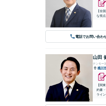
【全国
な視点
電話でお問い合わ
山田 
テンモー
桶川
【関東
約書・
ライン