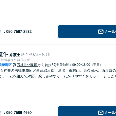
せ
メール
直斗
弁護士
インタビューを見る
き法律事務所 練馬支所
都
練馬区
石神井公園駅
から徒歩5分
営業時間：09:00~18:00（平日）
|
石神井の法律事務所／西武線沿線、清瀬、東村山、東久留米、西東京の
でチームを組んで対応。親しみやすく・わかりやすくをモットーとした
】
せ
メール