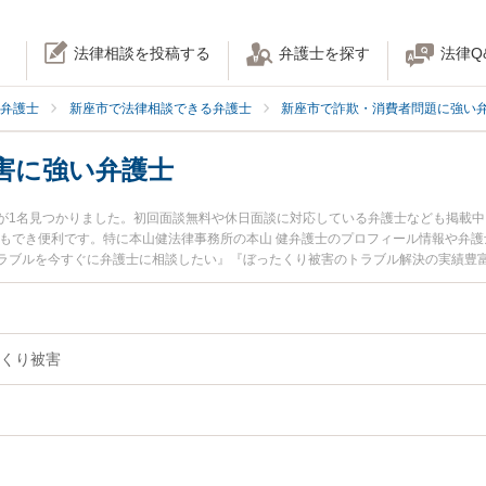
法律相談を投稿する
弁護士を探す
法律Q
弁護士
新座市で法律相談できる弁護士
新座市で詐欺・消費者問題に強い
害に強い弁護士
が1名見つかりました。初回面談無料や休日面談に対応している弁護士なども掲載
索もでき便利です。特に本山健法律事務所の本山 健弁護士のプロフィール情報や弁
ラブルを今すぐに弁護士に相談したい』『ぼったくり被害のトラブル解決の実績豊
弁護士に相談予約したい』などでお困りの相談者さんにおすすめです。
くり被害