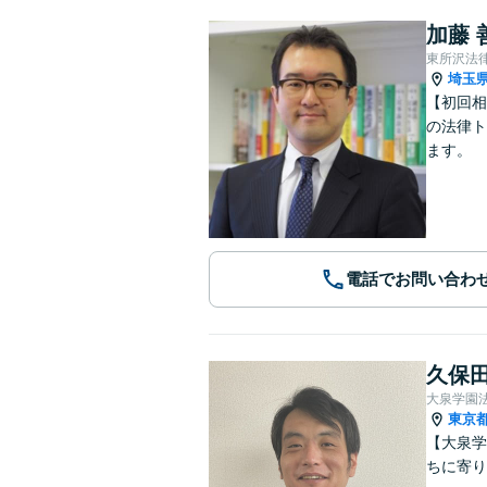
加藤 
東所沢法
埼玉
【初回相
の法律ト
ます。
電話でお問い合わ
久保田
大泉学園
東京
【大泉学
ちに寄り