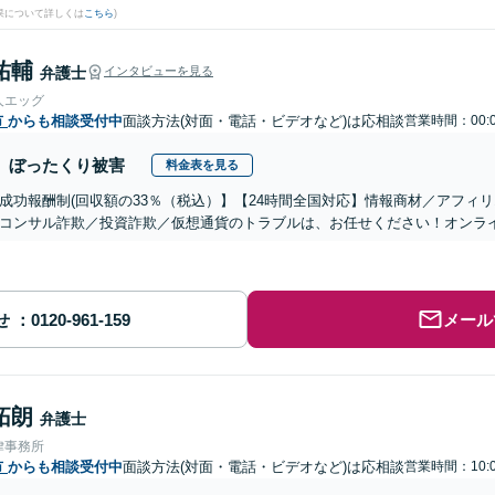
果について詳しくは
こちら
)
祐輔
弁護士
インタビューを見る
人エッグ
市
からも相談受付中
面談方法(対面・電話・ビデオなど)は応相談
営業時間：00:0
ぼったくり被害
料金表を見る
成功報酬制(回収額の33％（税込）】【24時間全国対応】情報商材／アフィ
コンサル詐欺／投資詐欺／仮想通貨のトラブルは、お任せください！オンラ
せ
メール
拓朗
弁護士
律事務所
市
からも相談受付中
面談方法(対面・電話・ビデオなど)は応相談
営業時間：10:0