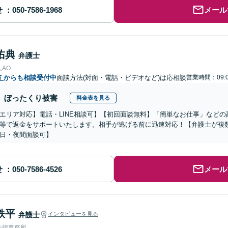
せ
メール
佑典
弁護士
AO
市
からも相談受付中
面談方法(対面・電話・ビデオなど)は応相談
営業時間：09:0
ぼったくり被害
料金表を見る
エリア対応】電話・LINE相談可】【初回面談無料】「簡単なお仕事」など
等で返金をサポートいたします。相手が逃げる前に迅速対応！【弁護士が複
日・夜間面談可】
せ
メール
鉄平
弁護士
インタビューを見る
法律事務所