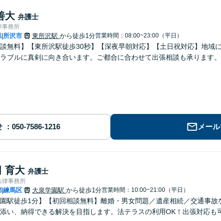
善大
弁護士
律事務所
県
所沢市
東所沢駅
から徒歩1分
営業時間：08:00~23:00（平日）
|
談無料】【東所沢駅徒歩30秒】【深夜早朝対応】【土日祝対応】地域
ラブルに真剣に向き合います。ご都合に合わせて出張相談も承ります。
せ
メール
 育大
弁護士
法律事務所
都
練馬区
大泉学園駅
から徒歩1分
営業時間：10:00~21:00（平日）
|
園駅徒歩1分】【初回相談無料】離婚・男女問題／遺産相続／交通事故
添い、納得できる解決を目指します。法テラスの利用OK！出張対応も