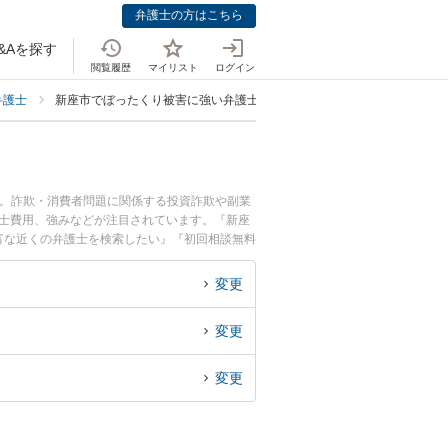
弁護士の方はこちら
&Aを探す
閲覧履歴
マイリスト
ログイン
弁護士
新座市でぼったくり被害に強い弁護士
中。詐欺・消費者問題に関係する投資詐欺や副業
護士費用、強みなどが注目されています。『新座
富な近くの弁護士を検索したい』『初回相談無料
変更
変更
変更