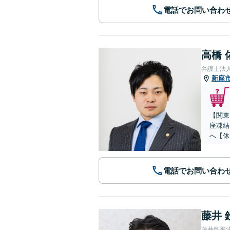
電話でお問い合わ
高橋 
弁護士法人
新座
【関東
座凍結
へ【休
電話でお問い合わ
藤井 
藤井鉄平