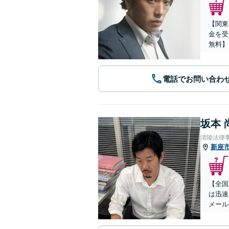
【関東
金を受
無料】
電話でお問い合わ
坂本 
清陵法律
新座
【全国
は迅速
メール