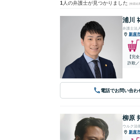
1
人の弁護士が見つかりました
(検索結
浦川 
弁護士法
新座
【完全
詐欺／
電話でお問い合わ
柳原 
ウルク法
新座