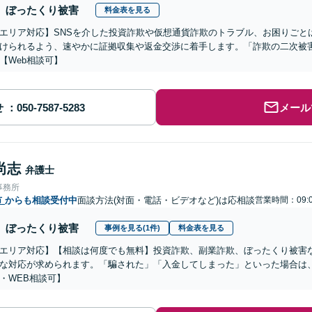
ぼったくり被害
料金表を見る
エリア対応】SNSを介した投資詐欺や仮想通貨詐欺のトラブル、お困りごと
けられるよう、速やかに証拠収集や返金交渉に着手します。「詐欺の二次被
【Web相談可】
せ
メール
尚志
弁護士
事務所
市
からも相談受付中
面談方法(対面・電話・ビデオなど)は応相談
営業時間：09:0
ぼったくり被害
事例を見る(1件)
料金表を見る
エリア対応】【相談は何度でも無料】投資詐欺、副業詐欺、ぼったくり被害
な対応が求められます。「騙された」「入金してしまった」といった場合は
・WEB相談可】