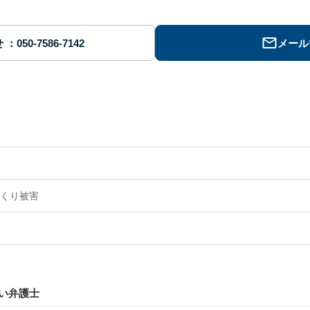
せ
メール
くり被害
い弁護士