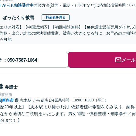
市
からも相談受付中
面談方法(対面・電話・ビデオなど)は応相談
営業時間：07:0
ぼったくり被害
料金表を見る
エリア対応】【中国語対応】【初回相談無料】【☎︎弁護士選任専用ダイヤル
詐欺・出会い詐欺の解決実績豊富。被害が大きくなる前に、お早めのご相談
も可能
せ
メール
健
弁護士
律事務所
県
新座市
志木駅
から徒歩1分
営業時間：10:00~18:00（平日）
|
歴20年以上】【志木駅より徒歩1分】依頼者様の希望をくみ取り、納
ながら適切なご説明をいたします。男女問題・債務整理・刑事事件／何
0分まで）】