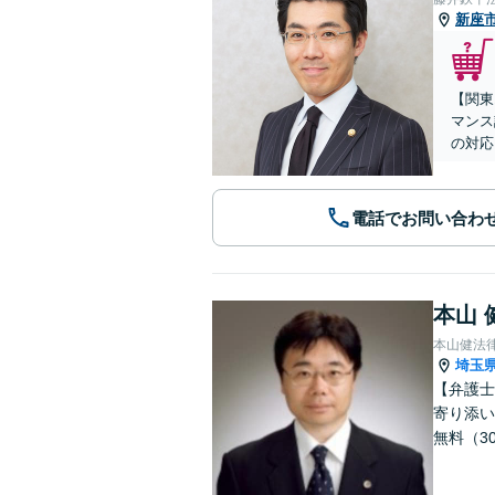
新座
【関東
マンス
の対応
電話でお問い合わ
本山 
本山健法
埼玉
【弁護士
寄り添い
無料（3