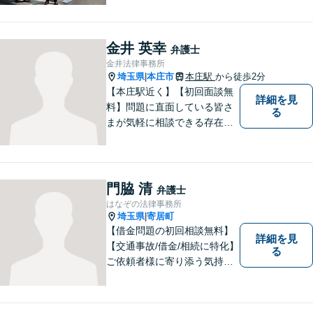
であっても早めの相談が重要
です。早めの相談がより良い
解決の鍵です。お困りごとが
金井 英幸
弁護士
ございましたら、お気軽にご
金井法律事務所
相談ください。
埼玉県
本庄市
本庄駅
から徒歩2分
|
【本庄駅近く】【初回面談無
詳細を見
料】問題に直面している皆さ
る
まが気軽に相談できる存在に
なります。離婚問題／相続問
題／交通事故など、幅広いト
ラブルに対応。【当日／夜間
／休日対応可能】公平・公正
門脇 清
弁護士
な立場から、事件の見通しを
はなぞの法律事務所
正確に伝えます。お気軽にご
埼玉県
寄居町
|
相談ください。
【借金問題の初回相談無料】
詳細を見
【交通事故/借金/相続に特化】
る
ご依頼者様に寄り添う気持ち
を大切にしております。交通
事故、借金問題、相続・遺言
など一般民事から刑事事件、