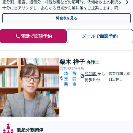
産分割、遺言、遺留分、相続放棄など対応可能。依頼者さまの状況を
十分にヒアリングし、あらゆる観点から解決策をご提案します。問題
が複雑化する前にご相談ください。【熊谷駅徒歩10分】
料金表を見る
電話で面談予約
メールで面談予約
栗木 祥子
弁護士
栗木法律事務所
埼
熊
熊谷駅
から
営業時間：本
玉
谷
|
日定休日
徒歩10分
県
市
遺産分割調停