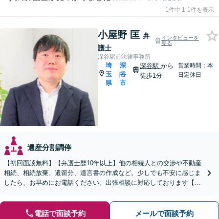
1件中 1-1件を表示
小屋野 匡
弁
インタビューを
見る
護士
深谷駅前法律事務所
埼
深
深谷駅
から
営業時間：本
玉
谷
|
日定休日
徒歩1分
県
市
遺産分割調停
【初回面談無料】【弁護士歴10年以上】他の相続人との交渉や不動産
相続、相続放棄、遺留分、遺言書の作成など。少しでも不安に感じま
したら、お早めにお電話ください。出張相談に対応しております【休
日・夜間相談可】【深谷駅1分】
電話で面談予約
メールで面談予約