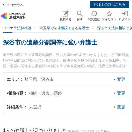
弁護士の方はこちら
ココナラへ
投稿する
探す
閲覧履歴
マイリスト
ログイン
ココナラ法律相談
埼玉県で法律相談できる弁護士
深谷市で法律相談で
深谷市の遺産分割調停に強い弁護士
埼玉県の深谷市で遺産分割調停に強い弁護士が1名見つかりました。初回面談無
料や休日面談に対応している弁護士、解決事例を持つ弁護士なども掲載中。相
続・遺言に関係する家族間の相続トラブルや認知症の相続、遺産分割等の細か
な分野での絞り込み検索もでき便利です。特に深谷駅前法律事務所の小屋野 匡
弁護士のプロフィール情報や弁護士費用、強みなどが注目されています。『深
エリア
埼玉県、深谷市
変更
谷市で土日や夜間に発生した遺産分割調停のトラブルを今すぐに弁護士に相談
したい』『遺産分割調停のトラブル解決の実績豊富な近くの弁護士を検索した
相談内容
相続・遺言、調停
変更
い』『初回相談無料で遺産分割調停を法律相談できる深谷市内の弁護士に相談
予約したい』などでお困りの相談者さんにおすすめです。
詳細条件
未選択
変更
1
人の弁護士が見つかりました
(検索結果について詳しくは
こちら
)