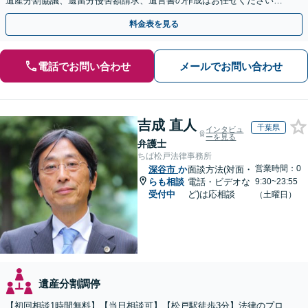
遺産分割協議、遺留分侵害額請求、遺言書の作成はお任せください。
明確な料金体系【オンライン面談可能】
料金表を見る
電話でお問い合わせ
メールでお問い合わせ
吉成 直人
千葉県
インタビュ
ーを見る
弁護士
ちば松戸法律事務所
営業時間：0
深谷市
か
面談方法(対面・
らも相談
電話・ビデオな
9:30~23:55
受付中
ど)は応相談
（土曜日）
遺産分割調停
【初回相談1時間無料】【当日相談可】【松戸駅徒歩3分】法律のプロ