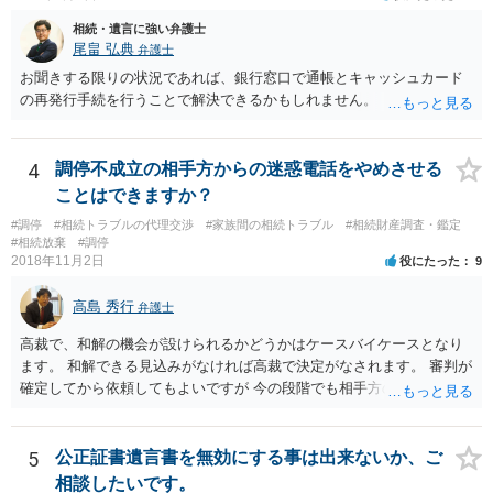
立ての趣旨」のところに書いている遺産の分け方に対して意見があれ
相続・遺言に強い弁護士
ば、まずそれを書くとよいです。 次に「申立ての理由」のところに、
尾畠 弘典
弁護士
なぜ調停を申し立てたのか(例えば、あかささんと話合いが出来ない／
お聞きする限りの状況であれば、銀行窓口で通帳とキャッシュカード
決裂した、など)や亡くなった方・あかささん・お姉さん間の事情やい
の再発行手続を行うことで解決できるかもしれません。
きさつなどが書かれていると思うので、あかささんから見てそれは違
うと感じるところは、どのように違うのか、など書くとよいです。 そ
の他、お姉さんの申立書には書かれていないけど、どのように遺産を
4
調停不成立の相手方からの迷惑電話をやめさせる
分けるかを決めるについてあかささんが重要だと考える事情があれば
(例えば、○○のときにお姉さんは亡くなった方からお金を援助してもら
ことはできますか？
った等)、それも書くとよいです。 書かない方が良いと思うことは、遺
#調停
#相続トラブルの代理交渉
#家族間の相続トラブル
#相続財産調査・鑑定
産分割に関係ない(と思われる)いきさつを沢山盛り込むことだと考えま
#相続放棄
#調停
す(あくまで遺産分割に関係することに留める方が、裁判所や調停委員
2018年11月2日
役にたった
9
の方に事情を理解してもらいやすいと思います)。
高島 秀行
弁護士
高裁で、和解の機会が設けられるかどうかはケースバイケースとなり
ます。 和解できる見込みがなければ高裁で決定がなされます。 審判が
確定してから依頼してもよいですが 今の段階でも相手方の連絡が迷惑
であれば 弁護士に依頼してもよいと思います。
5
公正証書遺言書を無効にする事は出来ないか、ご
相談したいです。