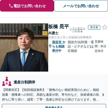
電話でお問い合わせ
メールでお問い合わせ
板橋 晃平
東京都
インタビュ
ーを見る
弁護士
弁護士法人市ヶ谷板橋法律事務所
営業時
深谷市
か
面談方法(対面・電
らも相談
話・ビデオなど)は
間：本日
受付中
応相談
定休日
遺産分割調停
【関東対応】【初回相談無料】「後悔のない相続実現のために」相続
放棄・債権者への対応、高額な遺産分割、寄与分など、依頼者様の気
持ちに寄り添い、誠実・丁寧・迅速な対応を心掛けております。他士
業とも連携し円滑な相続を目指します【夜間相談可】
料金表を見る