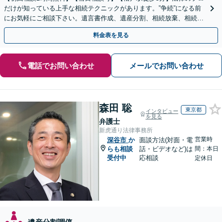
だけが知っている上手な相続テクニックがあります。”争続”になる前
にお気軽にご相談下さい。遺言書作成、遺産分割、相続放棄、相続税
のことなど弁護経験豊富です。
料金表を見る
電話でお問い合わせ
メールでお問い合わせ
森田 聡
東京都
インタビュー
を見る
弁護士
新虎通り法律事務所
営業時
深谷市
か
面談方法(対面・電
らも相談
話・ビデオなど)は
間：本日
受付中
応相談
定休日