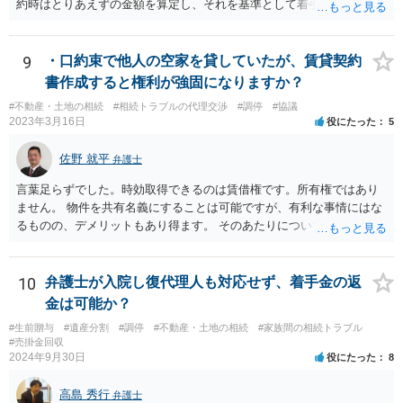
約時はとりあえずの金額を算定し、それを基準として着手金を設定
し、事件終了時に報酬金や追加着手金として考慮するといった契約も
あり得ます。 今後の見通しを言わないで契約はできないです。依頼者
が納得できる説明を受けるべきです。
9
・口約束で他人の空家を貸していたが、賃貸契約
書作成すると権利が強固になりますか？
#不動産・土地の相続
#相続トラブルの代理交渉
#調停
#協議
2023年3月16日
役にたった
5
佐野 就平
弁護士
言葉足らずでした。時効取得できるのは賃借権です。所有権ではあり
ません。 物件を共有名義にすることは可能ですが、有利な事情にはな
るものの、デメリットもあり得ます。 そのあたりについては、お近く
の弁護士にご相談ください。
10
弁護士が入院し復代理人も対応せず、着手金の返
金は可能か？
#生前贈与
#遺産分割
#調停
#不動産・土地の相続
#家族間の相続トラブル
#売掛金回収
2024年9月30日
役にたった
8
高島 秀行
弁護士