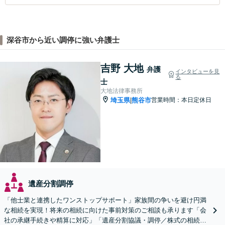
深谷市から近い調停に強い弁護士
吉野 大地
弁護
インタビューを見
る
士
大地法律事務所
埼玉県
熊谷市
営業時間：本日定休日
|
遺産分割調停
「他士業と連携したワンストップサポート」家族間の争いを避け円満
な相続を実現！将来の相続に向けた事前対策のご相談も承ります「会
社の承継手続きや精算に対応」「遺産分割協議・調停／株式の相続／