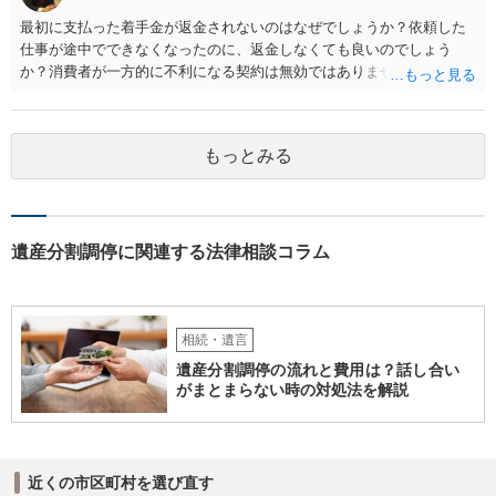
最初に支払った着手金が返金されないのはなぜでしょうか？依頼した
仕事が途中でできなくなったのに、返金しなくても良いのでしょう
か？消費者が一方的に不利になる契約は無効ではありませんか？
着手金は、前の弁護士が倒れるまでにやった仕事に応じて清算する義
務があると思います。 倒れた弁護士が所属する弁護士会に相談さ
れた方がよいと思います。 倒れた弁護士は脳梗塞で倒れたようで
もっとみる
すが、 判断能力があり、復代理を倒れた弁護士の判断で復代理を
選任したのか 即ち、復代理人の選任は有効なのかという問題もあ
ると思います。
遺産分割調停に関連する法律相談コラム
相続・遺言
遺産分割調停の流れと費用は？話し合い
がまとまらない時の対処法を解説
近くの市区町村を選び直す