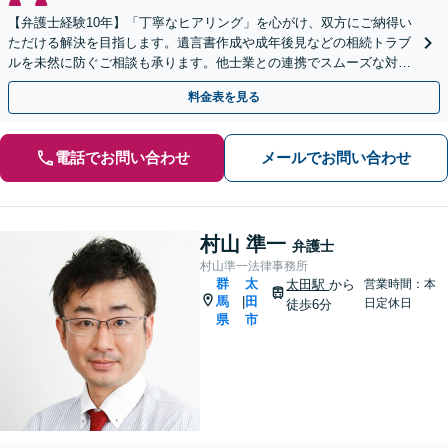
【弁護士経験10年】「丁寧なヒアリング」を心がけ、双方にご納得い
ただける解決を目指します。遺言書作成や成年後見などの相続トラブ
ルを未然に防ぐご相談も承ります。他士業との連携でスムーズな対処
が可能です
料金表を見る
電話でお問い合わせ
メールでお問い合わせ
村山 準一
弁護士
村山準一法律事務所
群
太
太田駅
から
営業時間：本
馬
田
|
日定休日
徒歩6分
県
市