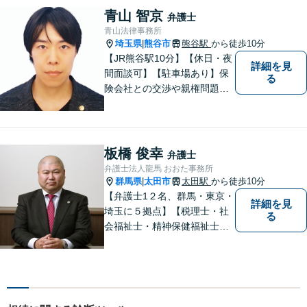
顧問契約まで幅広い分野に対
青山 智京
弁護士
応しております。
青山法律事務所
埼玉県
熊谷市
熊谷駅
から徒歩10分
|
【JR熊谷駅10分】【休日・夜
詳細を見
間面談可】【駐車場あり】保
る
険会社との交渉や親権問題、
逮捕直後の対応など、それぞ
れの事情に応じた柔軟な支援
を行います。 「弁護士は敷居
が高い」と感じる方も、まず
板橋 俊幸
弁護士
はお気持ちをお聞かせくださ
弁護士法人龍馬 おおた事務所
い。
群馬県
太田市
太田駅
から徒歩10分
|
【弁護士1２名、群馬・東京・
詳細を見
埼玉に５拠点】【税理士・社
る
会福祉士・精神保健福祉士が
所属】 【介護・福祉事業者の
サポートに注力】【土曜・夜
間相談可能】【出張相談可
能】