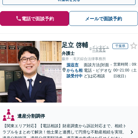
電話で面談予約
メールで面談予約
足立 啓輔
千葉県
インタビュ
ーを見る
弁護士
藤井・滝沢綜合法律事務所
営業時間：09:
深谷市
面談方法(対面・
からも相
電話・ビデオな
00~21:00（土
談受付中
ど)は応相談
日祝日）
遺産分割調停
【関東エリア対応】【電話相談】財産調査から訴訟対応まで、相続ト
ラブルをまとめて解決！他士業と連携して円滑な不動産相続を実現、