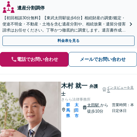
遺産分割調停
【初回相談30分無料】【東武太田駅徒歩6分】相続財産の調査/鑑定・
使途不明金・不動産・土地を含む遺産分割や、相続放棄・遺留分侵害
請求はお任せください。丁寧かつ徹底的に調査します。遺言書作成・
成年後見など就活サポートも行っています。
料金表を見る
電話でお問い合わせ
メールでお問い合わせ
木村 就一
弁護
インタビューを見
る
士
きらら法律事務所
群
太
太田駅
から
営業時間：本
馬
田
|
日定休日
徒歩10分
県
市