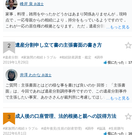
峰岸 泉
弁護士
家事，料理，雑用をやったかどうかはあまり関係ありませんが，現時
点で，一応母親からの相続により，持分をもっているようですので，
これが一応の居住権の根拠となります。 ただ，遺産分割により，母の
持分を父親が取得した場合，住み続けるのは難しいかも知れません。
2
遺産分割申し立て書の主張書面の書き方
#遺産分割
#家族間の相続トラブル
#相続財産調査・鑑定
#調停
2019年1月29日
役にたった
17
井澤 わかな
弁護士
ご質問：主張書面とはどの様な事を書けば良いのか 回答： 「主張書
面」は、今回であれば遺産分割調停事件ですので、この遺産分割事件
で主張したい事実、あかささんが裁判所に考慮してほしいと思う、亡
くなった方・あかささん・お姉さん間の事情などを記入することにな
ります。 もし、主張したい事実や考慮してほしい事情に関連して
資料を持っているようであれば、主張書面とは別で提出できます。も
3
成人後の口座管理、法的根拠と親への説得方法
し、お姉さんに見られたくないような資料がある場合、「非開示の希
望に関する申出書」と共に提出することも考えられます。 ご質問：書
#家族間の相続トラブル
#成年後見(生前の財産管理)
#調停
#協議
#生前贈与
いた方が良い事と書かない方が良い事 回答： お姉さんが申立書の「申
2022年6月1日
役にたった
16