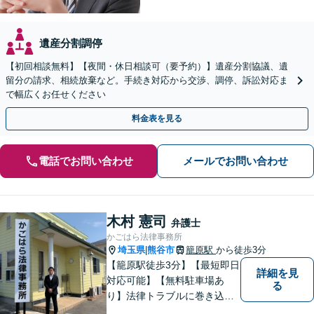
遺産分割調停
【初回相談無料】【夜間・休日相談可（要予約）】遺産分割協議、遺
留分の請求、相続放棄など。手続き対応から交渉、調停、訴訟対応ま
で幅広くお任せください
料金表を見る
電話でお問い合わせ
メールでお問い合わせ
木村 憲司
弁護士
かごはら法律事務所
埼玉県
熊谷市
籠原駅
から徒歩3分
|
【籠原駅徒歩3分】【最短即日
詳細を見
対応可能】【無料駐車場あ
る
り】法律トラブルに巻き込ま
れた場合は、どのようなもの