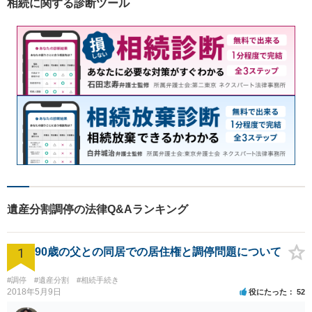
相続に関する診断ツール
遺産分割調停の法律Q&Aランキング
1
90歳の父との同居での居住権と調停問題について
#調停
#遺産分割
#相続手続き
2018年5月9日
役にたった
52