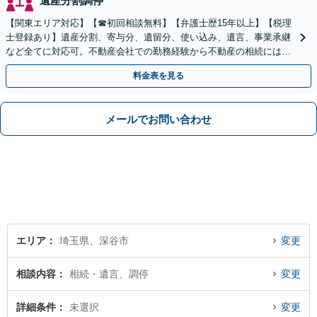
遺産分割調停
【関東エリア対応】【☎︎初回相談無料】【弁護士歴15年以上】【税理
士登録あり】遺産分割、寄与分、遺留分、使い込み、遺言、事業承継
など全てに対応可。不動産会社での勤務経験から不動産の相続には特
に的確に対応【出張サービス】【夜間・休日面談】
料金表を見る
メールでお問い合わせ
エリア
埼玉県、深谷市
変更
相談内容
相続・遺言、調停
変更
詳細条件
未選択
変更