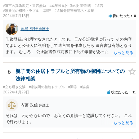
#遺言の真偽鑑定・遺言無効
#成年後見(生前の財産管理)
#遺言
#家族間の相続トラブル
#調停
#遺留分侵害額請求・放棄
2024年7月18日
役にたった
8
高島 秀行
弁護士
印鑑登録が代理でなされたとしても、母が公証役場に行って その内容
でよいと公証人に説明をして遺言書を作成したら 遺言書は有効となり
ます。 むしろ、 公正証書作成前後に下記の事情があったことが証明で
きれば判断能力がなく 無効だったと主張することが可能です。 翌年1
月に携帯が新しくなった母からの第一声は「ここにいたら殺される」
「面会に来てくれ」で、長男に聞くと「面会は出来ない。俺は携帯電
6
親子間の住居トラブルと所有物の権利についての
話の使い方を教える為に会っている」「母の話は聞かなくて良い」と
法律相談
電話が切れました。その後の電話でも「食事に毒が入っている」「体
#立ち退き交渉
#家族間の相続トラブル
#調停
#協議
にチップが埋められている」等、おかしかったです。 当時の診療記
2022年1月29日
役にたった
11
録、介護認定の資料、介護記録を取得して 弁護士に面談で相談された
方がよいと思います。
内藤 政信
弁護士
それは、わからないので、お近くの弁護士と協議してください。 これ
で終わります。