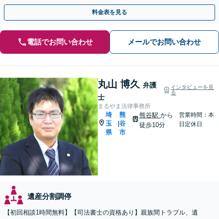
使い込み／成年後見／遺言書作成など」
料金表を見る
電話でお問い合わせ
メールでお問い合わせ
丸山 博久
弁護
インタビューを見
る
士
まるやま法律事務所
埼
熊
熊谷駅
から
営業時間：本
玉
谷
|
日定休日
徒歩10分
県
市
遺産分割調停
【初回相談1時間無料】【司法書士の資格あり】親族間トラブル、遺