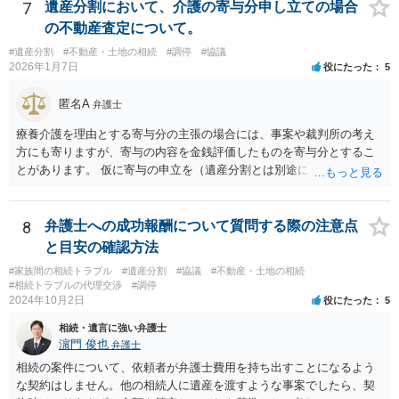
7
遺産分割において、介護の寄与分申し立ての場合
の不動産査定について。
#遺産分割
#不動産・土地の相続
#調停
#協議
2026年1月7日
役にたった
5
匿名A
弁護士
療養介護を理由とする寄与分の主張の場合には、事案や裁判所の考え
方にも寄りますが、寄与の内容を金銭評価したものを寄与分とするこ
とがあります。 仮に寄与の申立を（遺産分割とは別途に）して、その
ような考え方を撮るなら、必ずしも相続財産全体の評価（不動産の評
価）は不要ということもあります。 ただ、前提として、遺産分割はし
なければならないでしょうから、現実的にはいずれにせよ不動産評価
8
弁護士への成功報酬について質問する際の注意点
は必要でしょう。
と目安の確認方法
#家族間の相続トラブル
#遺産分割
#協議
#不動産・土地の相続
#相続トラブルの代理交渉
#調停
2024年10月2日
役にたった
5
相続・遺言に強い弁護士
濵門 俊也
弁護士
相続の案件について、依頼者が弁護士費用を持ち出すことになるよう
な契約はしません。他の相続人に遺産を渡すような事案でしたら、契