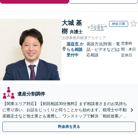
大城 基
神奈川県
インタビュ
ーを見る
樹
弁護士
法律事務所横濱アカデミア
営業時
深谷市
か
面談方法(対面・電
らも相談
話・ビデオなど)は
間：本日
受付中
応相談
定休日
遺産分割調停
【関東エリア対応】【初回相談30分無料】まず相談者さまのお気持ち
に寄り添い、お話をじっくりと伺うことから始めます。税理士や不動
産鑑定士など他士業とも連携し、ワンストップで解決「相続放棄／遺
言書作成／遺留分侵害額請求／使い込み・寄与分など」
料金表を見る