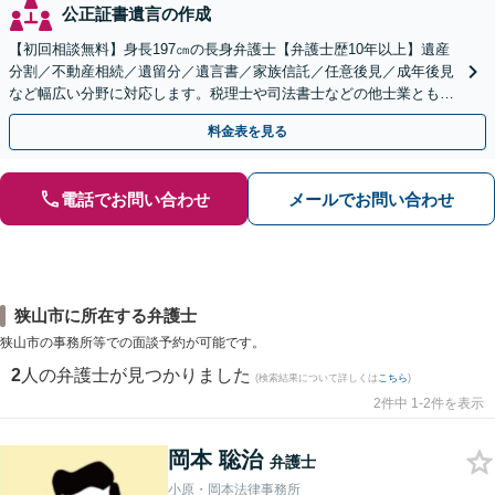
公正証書遺言の作成
【初回相談無料】身長197㎝の長身弁護士【弁護士歴10年以上】遺産
分割／不動産相続／遺留分／遺言書／家族信託／任意後見／成年後見
など幅広い分野に対応します。税理士や司法書士などの他士業とも連
携【出張相談】【夜間・休日面談】【横浜駅7分】
料金表を見る
電話でお問い合わせ
メールでお問い合わせ
狭山市に所在する弁護士
狭山市の事務所等での面談予約が可能です。
2
人の弁護士が見つかりました
(検索結果について詳しくは
こちら
)
2件中 1-2件を表示
岡本 聡治
弁護士
小原・岡本法律事務所