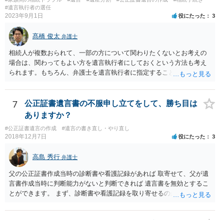
#遺言執行者の選任
2023年9月1日
役にたった
3
髙橋 俊太
弁護士
相続人が複数おられて、一部の方について関わりたくないとお考えの
場合は、関わってもよい方を遺言執行者にしておくという方法も考え
られます。もちろん、弁護士を遺言執行者に指定することもできます
が、（関わってもよい）相続人を遺言執行者に指定しておいて、その
方に再委任の権限を付与しておくという方法もあります。 一度、弁護
士に直接ご相談されることをお勧めいたします。
7
公正証書遺言書の不服申し立てをして、勝ち目は
ありますか？
#公正証書遺言の作成
#遺言の書き直し・やり直し
2018年12月7日
役にたった
3
高島 秀行
弁護士
父の公正証書作成当時の診断書や看護記録があれば 取寄せて、父が遺
言書作成当時に判断能力がないと判断できれば 遺言書を無効とするこ
とができます。 まず、診断書や看護記録を取り寄せるのが重要となり
ます。 ご自分で取り寄せるか、弁護士に取り寄せてもらうかしたらよ
いと思います。