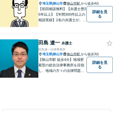
埼玉県
狭山市
狭山市駅
から徒歩4分
|
【初回相談無料】【弁護士歴2
詳細を見
5年以上】【年間300件以上の
る
相談実績】2名の弁護士が、さ
まざまな問題を解決します！
【離婚】不倫の慰謝料請求、
財産分与、養育費など、ご相
田島 遼一
談ください【相続】税理士や
弁護士
司法書士などと連携し、複雑
田島遼一法律事務所
な案件も対応。【狭山市駅4
埼玉県
狭山市
狭山市駅
から徒歩3分
|
分】
【狭山市駅 徒歩4分】地域密
詳細を見
着型の総合法律事務所を目指
る
し、地域の方々の法律問題を
迅速かつ良い解決に導けるよ
う最善を尽くします。 法律問
題でお悩みのことがあればお
気軽にご相談ください。