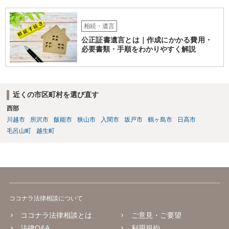
相続・遺言
公正証書遺言とは｜作成にかかる費用・
必要書類・手順をわかりやすく解説
近くの市区町村を選び直す
西部
川越市
所沢市
飯能市
狭山市
入間市
坂戸市
鶴ヶ島市
日高市
毛呂山町
越生町
ココナラ法律相談について
ココナラ法律相談とは
ご意見・ご要望
法律Q&A
利用規約