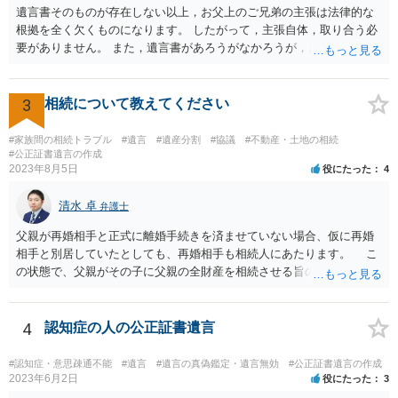
遺言書そのものが存在しない以上，お父上のご兄弟の主張は法律的な
根拠を全く欠くものになります。 したがって，主張自体，取り合う必
要がありません。 また，遺言書があろうがなかろうが，お父上のご兄
弟と面会しなければならない義務はもともとありません。 峰岸先生の
ご回答にもありますが， 代理人弁護士をたてて，その弁護士から相手
方に対して， ・相続に関する主張は法的根拠がなく，一切応じないこ
3
相続について教えてください
と ・今後一切の連絡をしてこないでほしいこと ・連絡を継続してくる
ようであれば警察への通報や法的措置も辞さないこと などを記載した
#家族間の相続トラブル
#遺言
#遺産分割
#協議
#不動産・土地の相続
書面を発送してもらうことがよろしいように思います。
#公正証書遺言の作成
2023年8月5日
役にたった
4
清水 卓
弁護士
父親が再婚相手と正式に離婚手続きを済ませていない場合、仮に再婚
相手と別居していたとしても、再婚相手も相続人にあたります。 こ
の状態で、父親がその子に父親の全財産を相続させる旨の公正証書遺
言を残した場合、一旦は子が父親の全財産を相続することになります
が、再婚相手の遺留分を侵害しているため、再婚相手から相続人
（子）に対して遺留分侵害額請求権が行使される可能性があります。
4
認知症の人の公正証書遺言
お悩みのようであれば、問題の当事者であるお父様本人がお住まい
の地域等の弁護士に直接相談してみるのが望ましいように思います。
#認知症・意思疎通不能
#遺言
#遺言の真偽鑑定・遺言無効
#公正証書遺言の作成
【参考】民法 （遺留分侵害額の請求） 第千四十六条 遺留分権利者及
2023年6月2日
役にたった
3
びその承継人は、受遺者（特定財産承継遺言により財産を承継し又は