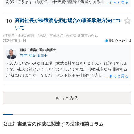
るかは、基本的には遺言者本人の意思による問題です。まずは、母親
要が出てきます（預貯金、株•投資信託等の遺産がある場合に、どの遺
本人から弁護士に対し、「娘に進捗状況及び公正証書遺言の作成有
産についても相続分の割合で分けるのか、預貯金はある相続人に、株•
無・内容について説明してよい」旨を明確に伝えてもらい、委任状の
投資信託は他の相続人にというような分け方をするのか等について
写しを添付して、期限を区切って書面で回答を求めることが考えられ
は、相続人間で遺産分割協議により決める必要があります）。
10
高齢社長が株譲渡を拒む場合の事業承継方法につ
ます。それでも回答がない場合には、母親本人の意思能力や真意、兄
いて
による不当な関与の有無も含めて、別の弁護士に資料（遺言書案、委
#不動産・土地の相続
#M&A・事業承継
#公正証書遺言の作成
任状、母親の発言内容、弁護士との連絡履歴、兄とのやり取り等）を
2026年6月5日
役にたった
3
示して相談した方がよいように思います。
相続・遺言に強い弁護士
白井 弘昭
弁護士
＞20人ほどの小さな町工場（株式会社ではありません） は誤りでしょ
うか。株式会社ということでよろしいですね。 少数株主なら排除する
方法はありますが、９０パーセント株主を排除する方法は現実的にあ
りません。 事業承継や株譲渡を進めるには、社員全員で本人を説得す
るか、家族を説得して承継させるかしかないでしょう。 また、出資者
がいれば、全員で会社を辞めて新たな会社を立ち上げることも考えら
もっとみる
れます。 それか、しばらく我慢して、社長が没した後に相続人から承
継させるしかないように思えます。 私見ながらご参考まで。
公正証書遺言の作成に関連する法律相談コラム