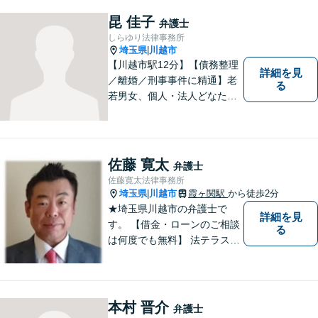
防」こそ、重要なのです。ぜ
ひ一度ご相談ください。
昆 佳子
弁護士
しらゆり法律事務所
埼玉県
川越市
|
【川越市駅12分】【債務整理
詳細を見
／離婚／刑事事件に精通】老
る
若男女、個人・法人どなたか
らのご相談もお待ちしていま
す！依頼者様の安堵されたお
顔や笑顔、感謝のお言葉が私
の喜びです。お困りの際はお
佐藤 寛太
弁護士
早めにご相談ください！【完
佐藤寛太法律事務所
全個室対応】
埼玉県
川越市
霞ヶ関駅
から徒歩2分
|
★埼玉県川越市の弁護士で
詳細を見
す。 【借金・ローンのご相談
る
は何度でも無料】 法テラス契
約事務所です。 ホームページ
はこちら↓ http://www.kanta-la
w.com/
本村 晋介
弁護士