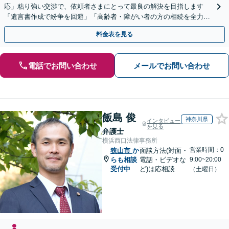
応」粘り強い交渉で、依頼者さまにとって最良の解決を目指します
「遺言書作成で紛争を回避」「高齢者・障がい者の方の相続を全力サ
ポート」【全国出張】【完全個室制】【バリアフリー対応】
料金表を見る
電話でお問い合わせ
メールでお問い合わせ
飯島 俊
神奈川県
インタビュー
を見る
弁護士
横浜西口法律事務所
営業時間：0
狭山市
か
面談方法(対面・
らも相談
電話・ビデオな
9:00~20:00
受付中
ど)は応相談
（土曜日）