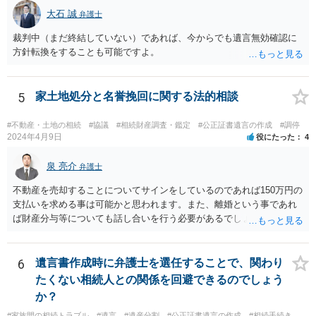
相続分の指定を受けた相続人を含む。以下この章において同じ。）又
大石 誠
弁護士
は受贈者に対し、遺留分侵害額に相当する金銭の支払を請求すること
裁判中（まだ終結していない）であれば、今からでも遺言無効確認に
ができる。
方針転換をすることも可能ですよ。
5
家土地処分と名誉挽回に関する法的相談
#不動産・土地の相続
#協議
#相続財産調査・鑑定
#公正証書遺言の作成
#調停
2024年4月9日
役にたった
4
泉 亮介
弁護士
不動産を売却することについてサインをしているのであれば150万円の
支払いを求める事は可能かと思われます。また、離婚という事であれ
ば財産分与等についても話し合いを行う必要があるでしょう。 細かい
事情をお伺いする必要もあるかと思われますので、一度お近くの弁護
士事務所へご相談されると良いでしょう。
6
遺言書作成時に弁護士を選任することで、関わり
たくない相続人との関係を回避できるのでしょう
か？
#家族間の相続トラブル
#遺言
#遺産分割
#公正証書遺言の作成
#相続手続き