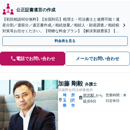
公正証書遺言の作成
【初回相談60分無料】【全国対応】税理士・司法書士と連携可能！遺
産分割／遺留分／遺言書作成／相続放棄／相続人・財産調査／相続税
対策等お任せください。【明瞭な料金プラン】【解決実績豊富】【電
話相談可】
料金表を見る
電話でお問い合わせ
メールでお問い合わせ
加藤 剛毅
弁護士
武蔵野合同法律事務所
埼
所
所沢駅
から
営業時間：本
玉
沢
|
日定休日
徒歩6分
県
市