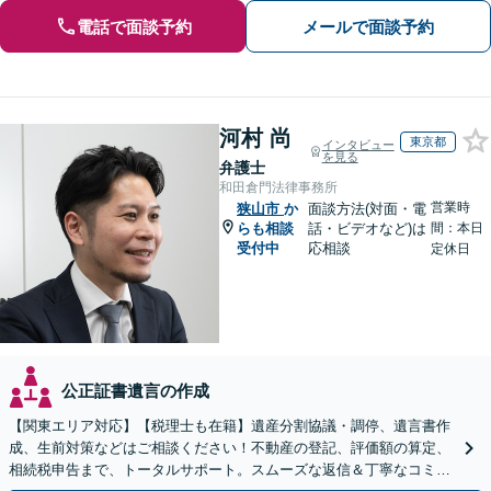
電話で面談予約
メールで面談予約
河村 尚
東京都
インタビュー
を見る
弁護士
和田倉門法律事務所
営業時
狭山市
か
面談方法(対面・電
らも相談
話・ビデオなど)は
間：本日
受付中
応相談
定休日
公正証書遺言の作成
【関東エリア対応】【税理士も在籍】遺産分割協議・調停、遺言書作
成、生前対策などはご相談ください！不動産の登記、評価額の算定、
相続税申告まで、トータルサポート。スムーズな返信＆丁寧なコミュ