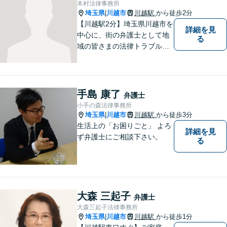
本村法律事務所
埼玉県
川越市
川越駅
から徒歩2分
|
【川越駅2分】埼玉県川越市を
詳細を見
中心に、街の弁護士として地
る
域の皆さまの法律トラブル解
決をお手伝いしております。
迅速かつ丁寧な対応を心がけ
ております。 お一人で悩まず
どうぞお気軽にご相談くださ
手島 康了
弁護士
い。
小手の森法律事務所
埼玉県
川越市
川越駅
から徒歩3分
|
生活上の「お困りごと」 よろ
詳細を見
ず弁護士にご相談下さい。
る
大森 三起子
弁護士
大森三起子法律事務所
埼玉県
川越市
川越駅
から徒歩1分
|