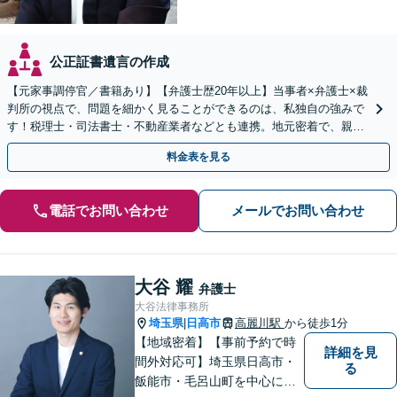
公正証書遺言の作成
【元家事調停官／書籍あり】【弁護士歴20年以上】当事者×弁護士×裁
判所の視点で、問題を細かく見ることができるのは、私独自の強みで
す！税理士・司法書士・不動産業者などとも連携。地元密着で、親切
＆丁寧にお悩みに寄り添います【所沢駅6分】
料金表を見る
電話でお問い合わせ
メールでお問い合わせ
大谷 耀
弁護士
大谷法律事務所
埼玉県
日高市
高麗川駅
から徒歩1分
|
【地域密着】【事前予約で時
詳細を見
間外対応可】埼玉県日高市・
る
飯能市・毛呂山町を中心に、