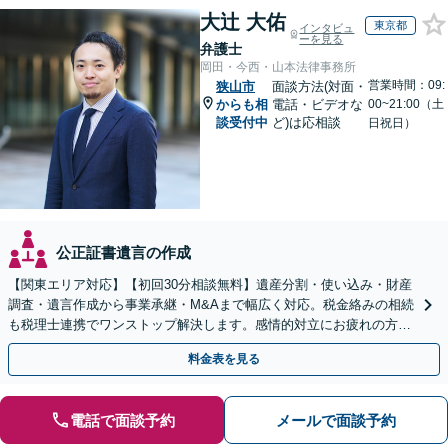
大辻 大佑
東京都
インタビュ
ーを見る
弁護士
岡田・今西・山本法律事務所
営業時間：09:
狭山市
面談方法(対面・
からも相
電話・ビデオな
00~21:00（土
談受付中
ど)は応相談
日祝日）
公正証書遺言の作成
【関東エリア対応】【初回30分相談無料】遺産分割・使い込み・財産
調査・遺言作成から事業承継・M&Aまで幅広く対応。税金絡みの相続
も税理士連携でワンストップ解決します。感情的対立にお疲れの方や
紛争予防をご検討の方も、お気軽にご相談ください。
料金表を見る
電話で面談予約
メールで面談予約