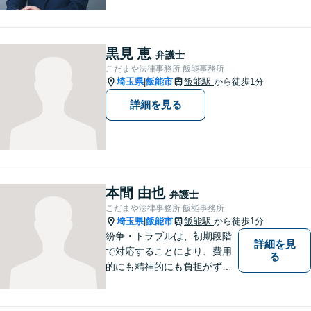
相続・交通事故案件を中心に
取り扱っております。 豊富な
経験と確かな知識に基づい
て、依頼者様に納得いただけ
黒見 恵
弁護士
る解決を目指します。
こだまや法律事務所 飯能事務所
埼玉県
飯能市
飯能駅
から徒歩1分
|
詳細を見る
本間 由也
弁護士
こだまや法律事務所 飯能事務所
埼玉県
飯能市
飯能駅
から徒歩1分
|
紛争・トラブルは、初期段階
詳細を見
で対応することにより、費用
る
的にも精神的にも負担がずっ
と軽くなります。 さらに言え
ば、紛争・トラブルの「予