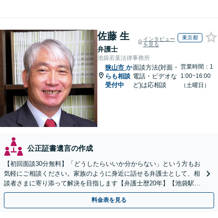
佐藤 生
東京都
インタビュー
を見る
弁護士
池袋若葉法律事務所
営業時間：1
狭山市
か
面談方法(対面・
らも相談
電話・ビデオな
1:00~16:00
受付中
ど)は応相談
（土曜日）
公正証書遺言の作成
【初回面談30分無料】「どうしたらいいか分からない」という方もお
気軽にご相談ください。家族のように身近に話せる弁護士として、相
談者さまに寄り添って解決を目指します【弁護士歴20年】【池袋駅5
分】
料金表を見る