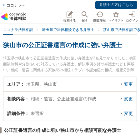
弁護士の方はこちら
ココナラへ
投稿する
探す
閲覧履歴
マイリスト
ログイン
ココナラ法律相談
埼玉県で法律相談できる弁護士
狭山市で法律相談で
狭山市の公正証書遺言の作成に強い弁護士
埼玉県の狭山市で公正証書遺言の作成に強い弁護士が2名見つかりました。初回
面談無料や分割払いに対応している弁護士、解決事例を持つ弁護士なども掲載
中。相続・遺言に関係する家族間の相続トラブルや認知症の相続、遺産分割等
の細かな分野での絞り込み検索もでき便利です。特に小原・岡本法律事務所の
岡本 聡治弁護士や田島遼一法律事務所の田島 遼一弁護士のプロフィール情報や
エリア
埼玉県、狭山市
変更
弁護士費用、強みなどが注目されています。『狭山市で土日や夜間に発生した
公正証書遺言の作成のトラブルを今すぐに弁護士に相談したい』『公正証書遺
相談内容
相続・遺言、公正証書遺言の作成
変更
言の作成のトラブル解決の実績豊富な近くの弁護士を検索したい』『初回相談
無料で公正証書遺言の作成を法律相談できる狭山市内の弁護士に相談予約した
い』などでお困りの相談者さんにおすすめです。
詳細条件
未選択
変更
公正証書遺言の作成に強い狭山市から相談可能な弁護士