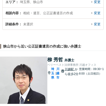
エリア
埼玉県、狭山市
変更
相談内容
相続・遺言、公正証書遺言の作成
変更
詳細条件
未選択
変更
狭山市から近い公正証書遺言の作成に強い弁護士
柳 秀哲
弁護士
ベリーベスト法律事務所 川越オフィス
埼
川
川越駅
か
営業時間：09:30~1
玉
越
|
8:00（土日祝日）
ら徒歩2分
県
市