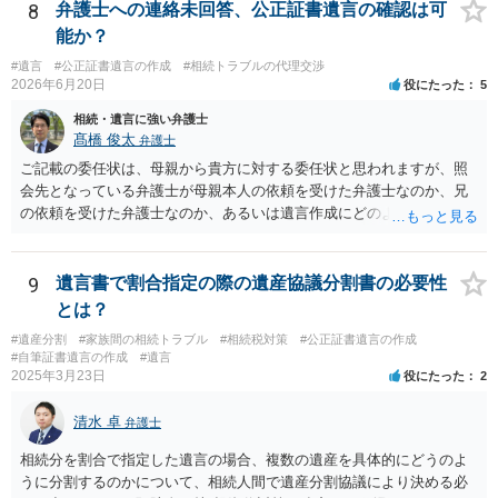
8
弁護士への連絡未回答、公正証書遺言の確認は可
能か？
#遺言
#公正証書遺言の作成
#相続トラブルの代理交渉
2026年6月20日
役にたった
5
相続・遺言に強い弁護士
髙橋 俊太
弁護士
ご記載の委任状は、母親から貴方に対する委任状と思われますが、照
会先となっている弁護士が母親本人の依頼を受けた弁護士なのか、兄
の依頼を受けた弁護士なのか、あるいは遺言作成にどのような立場で
関与しているのかによって、説明を求められる範囲は変わり得るもの
と思われます。 仮に、その弁護士が母親本人から依頼を受けているの
であれば、母親本人に対する報告義務が問題となります。母親が貴方
9
遺言書で割合指定の際の遺産協議分割書の必要性
に一任する旨を明確に伝えており、委任状の内容にも、弁護士との連
とは？
絡、進捗確認、公正証書遺言の作成有無や控えの確認等が含まれてい
#遺産分割
#家族間の相続トラブル
#相続税対策
#公正証書遺言の作成
るのであれば、貴方から進捗状況等の説明を求める余地はあります。
#自筆証書遺言の作成
#遺言
他方で、その弁護士が兄の依頼を受けた弁護士である場合には、兄の
2025年3月23日
役にたった
2
代理人という立場になりますので、貴方や母親に対して当然に進捗状
況を報告する義務があるとは限りません。また、親族間で利害対立が
清水 卓
弁護士
ある可能性がある場合、守秘義務や本人意思確認の観点から、委任状
があるとしても直ちに内容を開示しないこともあり得ます。 公正証書
相続分を割合で指定した遺言の場合、複数の遺産を具体的にどうのよ
遺言が作成済みである場合でも、生前にその存在や内容を誰に開示す
うに分割するのかについて、相続人間で遺産分割協議により決める必