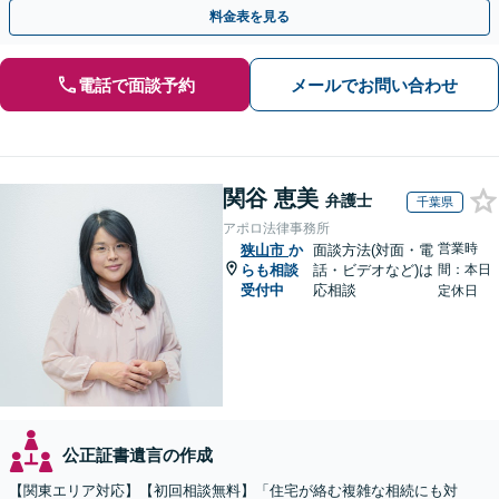
ニケーション◎お気軽にご相談ください。
料金表を見る
電話で面談予約
メールでお問い合わせ
関谷 恵美
弁護士
千葉県
アポロ法律事務所
営業時
狭山市
か
面談方法(対面・電
らも相談
話・ビデオなど)は
間：本日
受付中
応相談
定休日
公正証書遺言の作成
【関東エリア対応】【初回相談無料】「住宅が絡む複雑な相続にも対