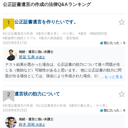
公正証書遺言の作成の法律Q&Aランキング
1
公正証書遺言を作りたいです。
#公正証書遺言の作成
#遺言の書き直し・やり直し
#遺言
#相続税対策
#家族間の相続トラブル
#遺言の真偽鑑定・遺言無効
2022年6月17日
役にたった
5
相続・遺言に強い弁護士
尾畠 弘典
弁護士
テスト結果が悪かった場合は、公正証書の効力について後々問題が生
じる（無効など）可能性があると思います。 他に公正証書の効力に問
題が出る場合としては、強迫により作成された場合、錯誤（勘違い）
の場合などがあります。 遺言の対象となる財産の多寡などにもよりま
すが、弁護士に作成を依頼する場合は、１０～数十万円程度になるケ
ースが多いと思います。 報酬体系は、弁護士ごとに異なりますので一
2
遺言状の効力について
律の基準はありません。
#自筆証書遺言の作成
#公正証書遺言の作成
#遺言の書き直し・やり直し
2018年8月23日
役にたった
6
相続・遺言に強い弁護士
鈴木 崇裕
弁護士