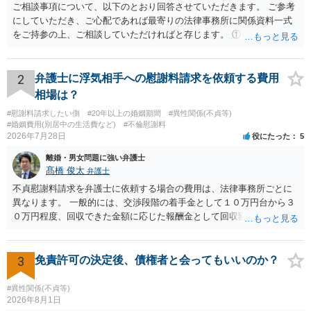
ご相談事項について、以下のとおり回答させていただきます。 ご参考
にしていただき、ご心配であれば最寄りの法律事務所に関係資料一式
をご持参の上、ご相談していただければと存じます。 ① このLINEの
流れを見る限り、100万円は貸付金ではなく、手切れ金・和解金と評価
される可能性はあるのか ⇒LINEを含む１００万円の貸付に至るまでの
やり取り等の経緯、誓約書の内容等を踏まえて、関係を清算するため
2
弁護士に浮気相手への慰謝料請求を依頼する費用
の 金銭であったと評価される可能性はあると考えます。 ② 「今後一
相場は？
切関与しないなら100万円振り込む」というLINEや誓約書は、裁判上
#慰謝料請求したい側
#20年以上の婚姻期間
#異性関係(不貞等)
どの程度証拠価値があるのか ⇒前後のやり取りや誓約書の具体的内容
#婚姻費用(別居中の生活費など)
#不倫慰謝料
を見ない限り、具体的な判断はできませんが、一定の証拠価値はある
2026年7月28日
役にたった
5
と考えます。 ③ 借用書があっても、後から100万円を貸付扱いに変更
離婚・男女問題に強い弁護士
することは認められるのか。 ⇒おそらく１００万円は不当利得（受け
髙橋 俊太
弁護士
取る正当な権利がないのに利益を取得した）として返還請求されてい
るものかと推察しますので、 貸金返還ではないかと存じます。 ④ 私
不貞慰謝料請求を弁護士に依頼する場合の費用は、法律事務所ごとに
は現在、収入も不安定で貯金もなくリボ払い借金が既に約100万あり。
異なります。 一般的には、交渉段階の着手金として１０万円台から３
今年に再婚したが主人はお金に厳しい為、一括で220万円を支払う事は
０万円程度、回収できた金額に応じた報酬金として回収額の１０％か
困難 仮に裁判で敗訴した場合でも、分割払いになる可能性はあります
ら２０％程度が設定されていることがあります。訴訟に移行する場合
か。 ⇒判決となり敗訴してしまった場合は、強制執行により不動産等
には、追加着手金や日当、実費が発生することもあります。 もっと
の財産を差し押さえられ、そこから債権回収が図られることになりま
も、証拠が十分にあるか、相手方の住所・勤務先が分かるか、慰謝料
3
免責許可の決定後、債権者と会ってもいいのか？
すが、 和解であれば柔軟な解決が可能ですので、その場合は分割払
額、離婚の有無、交渉で終わるか訴訟まで見込むかによって、費用は
いにより支払うことも十分可能です。 ⑤ このような事情であれば、私
変わり得ます。依頼前に、交渉だけの場合、訴訟になった場合、回収
#異性関係(不貞等)
は120万円のみ和解交渉を続けるべきでしょうか。 ⇒ご相談者様の認
できなかった場合の費用を確認しておくとよいでしょう。 弁護士選び
2026年8月1日