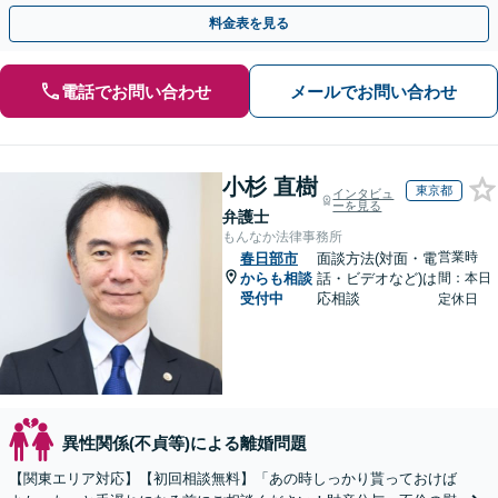
思いを代弁し、最善の解決へ導きます【夜間・休日面談可】
料金表を見る
電話でお問い合わせ
メールでお問い合わせ
小杉 直樹
東京都
インタビュ
ーを見る
弁護士
もんなか法律事務所
営業時
春日部市
面談方法(対面・電
からも相談
話・ビデオなど)は
間：本日
受付中
応相談
定休日
異性関係(不貞等)による離婚問題
【関東エリア対応】【初回相談無料】「あの時しっかり貰っておけば