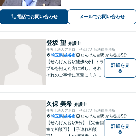
多くの実績。悩み事は一人で抱え込ま
ずご相談ください【完全個室】【せん
電話でお問い合わせ
メールでお問い合わせ
げん台駅より徒歩5分】
登坂 望
弁護士
弁護士法人アネロ せんげん台法律事務所
埼玉県
越谷市
せんげん台駅
から徒歩5分
|
【せんげん台駅徒歩5分】トラ
詳細を見
ブルを抱えた方に対し、それ
る
ぞれのご事情に真摯に向き合
い、一つ一つの事件に対して
誠実に対応してまいります。
離婚、相続、交通事故、借
金、 労働、企業法務など、多
久保 美希
弁護士
岐に渡る分野に精通していま
弁護士法人アネロ せんげん台法律事務所
す。お困りごとはお気軽にご
埼玉県
越谷市
せんげん台駅
から徒歩5分
|
連絡ください。
【せんげん台駅5分】【完全個
詳細を見
室で相談可】【子連れ相談
る
可】一人一人の相談者・依頼