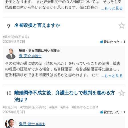
必要となります。 また妊娠期間中の収入補償については、そもそも支
払義務自体から争いとなるかと思われます。仮に自身の子であったと
して、そのことから当然に補償義務が発生するものではありません。
相手に弁護士がついているということであれば、依頼をするかしない
かは別として一度ご自身も個別に弁護士に相談をされたほうが良いで
9
名誉毀損と言えますか
しょう。
#異性関係(不貞等)
2026年8月7日
役にたった
1
離婚・男女問題に強い弁護士
泉 亮介
弁護士
その女性が週に嘘の話（詰められた）を行っていることの証明，被害
の程度の証明ができる場合，名誉権侵害，名誉感情侵害等に該当し，
慰謝料請求ができる可能性はあるかと思われます。 ただ弁護士費用を
考えると費用倒れとなるリスクも考えられるため，慎重にご検討され
た方が良いでしょう。
10
離婚調停不成立後、弁護士なしで裁判を進める方
法は？
#財産分与
#異性関係(不貞等)
#審判
#調停
#離婚すること自体
2026年8月3日
役にたった
1
鬼沢 健士
弁護士