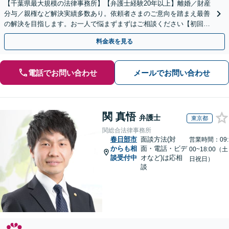
【千葉県最大規模の法律事務所】【弁護士経験20年以上】離婚／財産
分与／親権など解決実績多数あり。依頼者さまのご意向を踏まえ最善
の解決を目指します。お一人で悩まずまずはご相談ください【初回来
所相談無料】【電話・web面談可】【千葉中央駅5分】
料金表を見る
電話でお問い合わせ
メールでお問い合わせ
関 真悟
弁護士
東京都
関総合法律事務所
春日部市
面談方法(対
営業時間：09:
からも相
面・電話・ビデ
00~18:00（土
談受付中
オなど)は応相
日祝日）
談