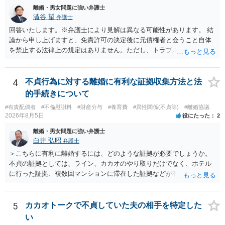
識を前提にすれば、１００万円も含めて返済する必要はないと考えら
では、不貞慰謝料案件の経験が相応にあるか、費用体系が明確か、見
離婚・男女問題に強い弁護士
れるため、 120万円のみについて交渉を続けることがベターかと存じ
通しを過度に楽観的に言い過ぎないか、質問に具体的に答えてくれる
澁谷 望
弁護士
ます。
か、連絡方法（メール、電話、弁護士直接か事務局員を介するかな
回答いたします。※弁護士により見解は異なる可能性があります。 結
ど）や対応スピードが合うかを確認するとよいと思います。いずれに
論から申し上げますと、免責許可の決定後に元債権者と会うこと自体
しましても、弁護士への相談・依頼にあたっては、証拠資料、夫と相
を禁止する法律上の規定はありません。ただし、トラブル防止の観点
手方の関係、相手方の氏名・住所等、夫婦関係への影響、離婚予定の
から慎重な対応が必要です。 今後の付き合い方で気をつけるべきポイ
有無など事実関係をよく整理して相談されることをお勧めいたしま
ントは以下の通りです。 ・金銭のやり取りや返済の約束は絶対にしな
す。
い（免責された借金を任意でも支払ってしまうとトラブルの元になり
4
不貞行為に対する離婚に有利な証拠収集方法と法
ます） ・過去のDVや過剰請求の経緯を踏まえ、相手の感情に流されな
的手続きについて
い ・予定通り毅然とした態度で距離を置く 法律上の制限はないもの
#有責配偶者
#不倫慰謝料
#財産分与
#養育費
#異性関係(不貞等)
#離婚協議
の、ご自身の生活と精神的な安定を守るためにも、お互いに距離を置
2026年8月5日
役にたった
2
くというご判断は非常に賢明かと思います。
離婚・男女問題に強い弁護士
白井 弘昭
弁護士
＞こちらに有利に離婚するには、どのような証拠が必要でしょうか。
不貞の証拠としては、ライン、カカオのやり取りだけでなく、ホテル
に行った証拠、複数回マンションに滞在した証拠などが有効です。 不
貞の証拠があれば、離婚をさらに有利に進める（離婚したい時期に離
婚する、慰謝料をとるなど）ことができると思われます。 ただし、不
貞発覚後、長期間同居を続けると、不貞を許したとの評価につながる
5
カカオトークで不貞していた夫の相手を特定した
場合がありますので、ご注意ください。 以上、ご参考まで。
い