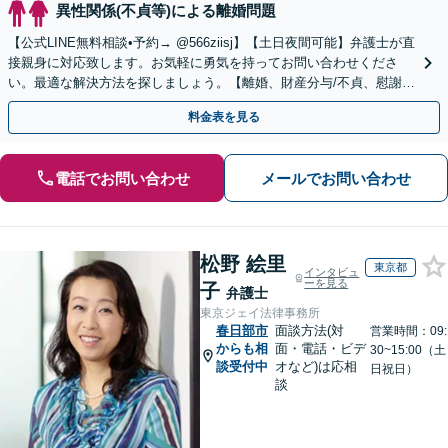
異性関係(不貞等)による離婚問題
【公式LINE無料相談•予約→ @566ziisj】【土日夜間可能】弁護士が直
接親身に対応致します。お気軽に勇気を持ってお問い合わせくださ
い。最適な解決方法を探しましょう。【離婚、財産分与/不貞、慰謝
料/復縁/愛人契約】
料金表を見る
電話でお問い合わせ
メールでお問い合わせ
松野 絵里
東京都
インタビュ
ーを見る
子
弁護士
東京ジェイ法律事務所
春日部市
面談方法(対
営業時間：09:
からも相
面・電話・ビデ
30~15:00（土
談受付中
オなど)は応相
日祝日）
談