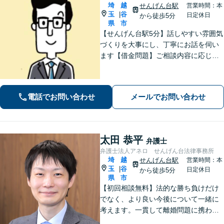
埼
越
せんげん台駅
営業時間：本
玉
谷
|
日定休日
から徒歩5分
県
市
【せんげん台駅5分】話しやすい雰囲気
づくりを大事にし、丁寧にお話を伺い
ます【借金問題】ご相談内容に応じて
チームで対応。あらゆる借金問題に幅
広く対応可能【労働問題】労働局での
勤務経験を活かし、相談者さま目線に
電話でお問い合わせ
メールでお問い合わせ
立った的確なアドバイスを【初回相談
無料】
太田 恭平
弁護士
弁護士法人アネロ せんげん台法律事務所
埼
越
せんげん台駅
営業時間：本
玉
谷
|
日定休日
から徒歩5分
県
市
【初回相談無料】法的な勝ち負けだけ
でなく、より良い今後について一緒に
考えます。一貫して離婚問題に携わり
経験は豊富です。借金や交通事故でも