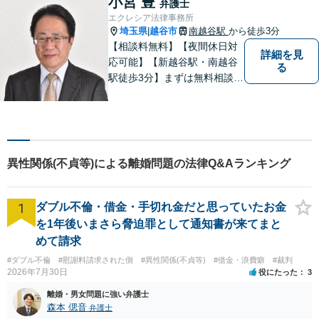
小宮 豊
弁護士
【当日／夜間／休日対応可】
エクレシア法律事務所
お気軽にご相談ください。
埼玉県
越谷市
南越谷駅
から徒歩3分
|
【相談料無料】【夜間休日対
詳細を見
応可能】【新越谷駅・南越谷
る
駅徒歩3分】まずは無料相談
（離婚を除く）でじっくりと
お話をうかがいます。
異性関係(不貞等)による離婚問題の法律Q&Aランキング
1
ダブル不倫・借金・手切れ金だと思っていたお金
を1年後いまさら脅迫罪として通知書が来てまと
めて請求
#ダブル不倫
#慰謝料請求された側
#異性関係(不貞等)
#借金・浪費癖
#裁判
2026年7月30日
役にたった
3
離婚・男女問題に強い弁護士
森本 偲音
弁護士