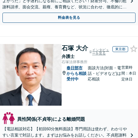
よかった」と手遅れになる前にご相談ください！財産分与、不倫の慰
謝料請求、面会交流、親権、養育費など、状況に合わせ、徹底的にサ
ポートいたします【弁護士歴17年以上】
料金表を見る
石塚 大介
東京都
インタビュ
ーを見る
弁護士
石塚法律事務所
営業時
春日部市
面談方法(対面・電
からも相談
話・ビデオなど)は
間：本日
受付中
応相談
定休日
異性関係(不貞等)による離婚問題
【電話相談対応】【初回60分無料面談】専門用語は使わず、わかりや
すい言葉で対話します。まずはお悩みをお話しください。不貞慰謝料