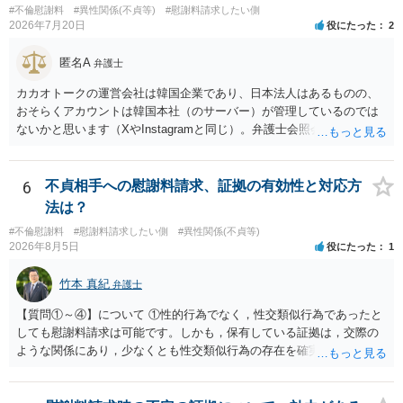
#不倫慰謝料
#異性関係(不貞等)
#慰謝料請求したい側
2026年7月20日
役にたった
2
匿名A
弁護士
カカオトークの運営会社は韓国企業であり、日本法人はあるものの、
おそらくアカウントは韓国本社（のサーバー）が管理しているのでは
ないかと思います（XやInstagramと同じ）。弁護士会照会は日本法に
基づく制度であり、送付先は日本国内とするのが原則で、外国企業に
対する照会は基本的にできないと解されています（弁護士会によって
は例外的に認める扱いもありますが、かなり限定されているので一般
6
不貞相手への慰謝料請求、証拠の有効性と対応方
的ではないでしょう）。もし韓国本社がアカウント管理をしているな
法は？
ら、日本法人へ送っても「ウチでは管理していない」という回答にな
#不倫慰謝料
#慰謝料請求したい側
#異性関係(不貞等)
ります。 個人で直接他人のID情報の開示を求めても拒否されるでしょ
2026年8月5日
役にたった
1
う。
竹本 真紀
弁護士
【質問①～④】について ①性的行為でなく，性交類似行為であったと
しても慰謝料請求は可能です。しかも，保有している証拠は，交際の
ような関係にあり，少なくとも性交類似行為の存在を確実に証明でき
るものです（裏を返せば，証拠で認められる範囲でしか認めていない
ことを窺わせるものです。）。ですから，慰謝料請求を進めることで