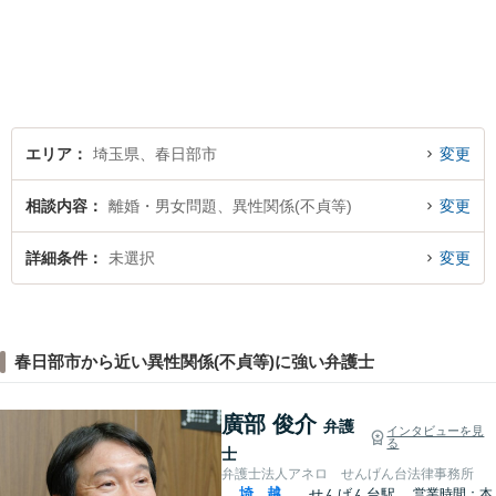
大限の利益をお返しできるよ
う尽力します。休日・夜間相
談も受け付けています。ぜひ
一度ご相談を！【初回相談無
料】
エリア
埼玉県、春日部市
変更
相談内容
離婚・男女問題、異性関係(不貞等)
変更
詳細条件
未選択
変更
春日部市から近い異性関係(不貞等)に強い弁護士
廣部 俊介
弁護
インタビューを見
る
士
弁護士法人アネロ せんげん台法律事務所
埼
越
せんげん台駅
営業時間：本