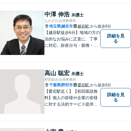
緒に考えていきましょう。
中澤 伸浩
弁護士
なかざわ法律事務所
埼玉県
越谷市
越谷駅
から徒歩6分
|
【越谷駅徒歩6分】地域の方の
詳細を見
法的なお悩みに正直に、丁寧
る
に対応。財産分与・親権・養
育費・不倫/不貞の慰謝料・個
人/会社/事業の借金・交通事故
の慰謝料/損賠賠償請求など身
近なお困りごとはお気軽にご
高山 聡宏
弁護士
相談ください。
野田総合法律事務所
千葉県
野田市
愛宕駅
から徒歩5分
|
【愛宕駅近く】【初回面談無
詳細を見
料】個人の皆様や企業の皆様
る
に対する法的サービス提供に
誠実に取り組んでいきたいと
考えております。刑事事件／
民事事件／家事事件／企業法
務など、幅広く対応します。