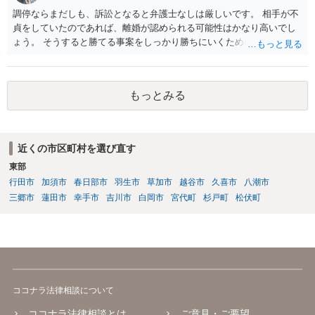
調停ならまだしも、訴訟となると弁護士なしは厳しいです。 相手が不
貞をしていたのであれば、離婚が認められる可能性はかなり高いでし
ょう。 そうすると勝てる事案をしっかり勝ちにいくためにも弁護士委
任を強くおすすめします。
もっとみる
近くの市区町村を選び直す
東部
行田市
加須市
春日部市
羽生市
草加市
越谷市
久喜市
八潮市
三郷市
蓮田市
幸手市
吉川市
白岡市
宮代町
杉戸町
松伏町
ココナラ法律相談について
ココナラ法律相談とは
ご意見・ご要望