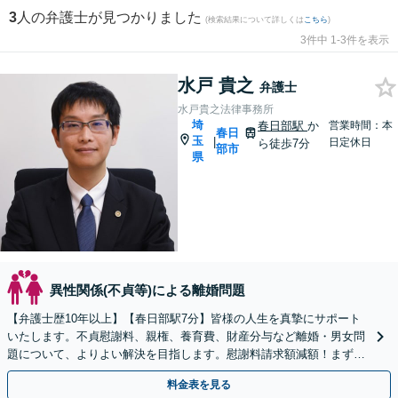
3
人の弁護士が見つかりました
(検索結果について詳しくは
こちら
)
3件中 1-3件を表示
水戸 貴之
弁護士
水戸貴之法律事務所
埼
春日部駅
か
営業時間：本
春日
玉
|
日定休日
ら徒歩7分
部市
県
異性関係(不貞等)による離婚問題
【弁護士歴10年以上】【春日部駅7分】皆様の人生を真摯にサポート
いたします。不貞慰謝料、親権、養育費、財産分与など離婚・男女問
題について、よりよい解決を目指します。慰謝料請求額減額！まずご
相談を。【当日・土日祝日・夜間・応相談対応可能】
料金表を見る