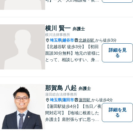
者に真摯に向き合うことを大
切にしています。相談にお越
しくださった方々のお悩みを
適切かつ速やかに解決いたし
横川 賢一
弁護士
ます。 お気軽にご相談くださ
横川法律事務所
い。
埼玉県
越谷市
北越谷駅
から徒歩3分
|
【北越谷駅 徒歩3分】【初回
詳細を見
面談30分無料】地元の皆様に
る
とって、相談しやすい、身近
な法律事務所を目指しており
ます。法律問題でお悩みの
方、弁護士にこんなこと相談
してよいのかと迷っている
那賀島 八起
弁護士
方、ぜひ一度ご相談くださ
蓮田総合法律事務所
い。
埼玉県
蓮田市
蓮田駅
から徒歩4分
|
【蓮田駅徒歩4分】【当日／夜
詳細を見
間対応可】【地域に根差した
る
弁護士】肩肘張らずに思って
いることや感じていることを
お話しいただき、解決案を一