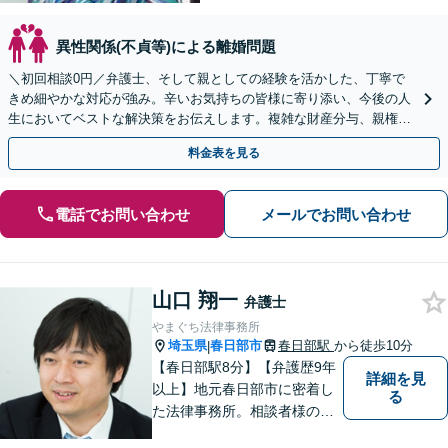
異性関係(不貞等)による離婚問題
＼初回相談0円／弁護士、そして親としての経験を活かした、丁寧で
きめ細やかな対応が強み。辛いお気持ちの皆様に寄り添い、今後の人
生においてベストな解決策をお伝えします。複雑な財産分与、親権問
題、養育費の交渉、国際離婚などが得意です【日英対応◎】
料金表を見る
電話でお問い合わせ
メールでお問い合わせ
山口 翔一
弁護士
やまぐち法律事務所
埼玉県
春日部市
春日部駅
から徒歩10分
|
【春日部駅8分】【弁護歴9年
詳細を見
以上】地元春日部市に密着し
る
た法律事務所。相談者様のお
気持ち、ご希望を尊重し、最