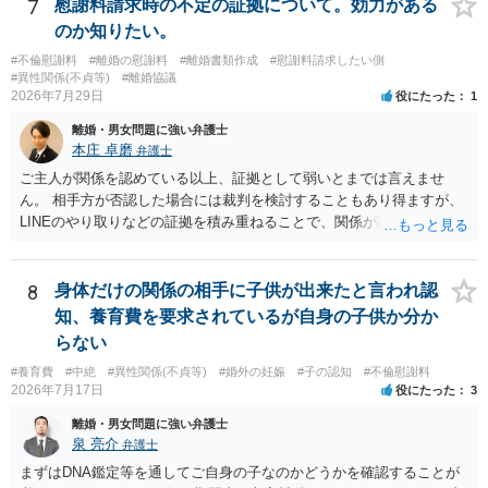
よいと思います。 ただ．慰謝料額については，婚姻破綻に至っていな
7
慰謝料請求時の不定の証拠について。効力がある
いとして，この点を考慮されることになるかもしれません。 ②夫との
のか知りたい。
今後のことを考えて書いてもらうか否かを検討するのがよいと思いま
#不倫慰謝料
#離婚の慰謝料
#離婚書類作成
#慰謝料請求したい側
す。今ある証拠以上のことを証明（証明力を強めることも含む）でき
#異性関係(不貞等)
#離婚協議
るのであれば，前向きに検討を進めるという考え方でもよいでしょ
2026年7月29日
役にたった
1
う。慰謝料請求としては証拠として使えることが前提であり，その価
離婚・男女問題に強い弁護士
値と夫との関係との均衡のように思います。 ③行政書士に委任をして
本庄 卓磨
弁護士
いるのであれば，どのような内容の委任なのか不明ですが，その行政
書士との協議になると思います。請求するか，訴訟にするか，その点
ご主人が関係を認めている以上、証拠として弱いとまでは言えませ
の見極めや，相手方は性交類似行為は認めているのか，それさえも否
ん。 相手方が否認した場合には裁判を検討することもあり得ますが、
定しているのかによって，考え方・進め方は変わってくると思いま
LINEのやり取りなどの証拠を積み重ねることで、関係が認定される余
す。 ④性交類似行為を認めているにもかかわらず支払を拒否するので
地は十分にあります。 ただし、手元の証拠でどこまで認定できるかは
あれば，本人（行政書士でも同じだと思います。）への対応ではあま
個別の事情によりますので、お早めに弁護士に相談されることをおす
り変わらないように思います。減額で折り合えるなら本人様の交渉で
すめします。
8
身体だけの関係の相手に子供が出来たと言われ認
もよいように思いますが，ゼロかどうかの観点であれば，訴訟に進む
知、養育費を要求されているが自身の子供か分か
しかなくなるようにも思います。そうしますと，お近くの弁護士に相
らない
談して進めることを検討した方がよいようにも思います。
#養育費
#中絶
#異性関係(不貞等)
#婚外の妊娠
#子の認知
#不倫慰謝料
2026年7月17日
役にたった
3
離婚・男女問題に強い弁護士
泉 亮介
弁護士
まずはDNA鑑定等を通してご自身の子なのかどうかを確認することが