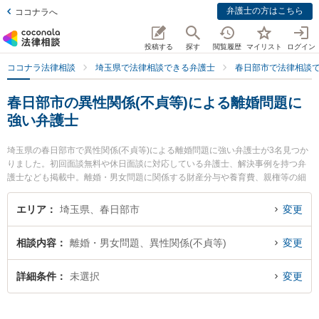
弁護士の方はこちら
ココナラへ
投稿する
探す
閲覧履歴
マイリスト
ログイン
ココナラ法律相談
埼玉県で法律相談できる弁護士
春日部市で法律相談
春日部市の異性関係(不貞等)による離婚問題に
強い弁護士
埼玉県の春日部市で異性関係(不貞等)による離婚問題に強い弁護士が3名見つか
りました。初回面談無料や休日面談に対応している弁護士、解決事例を持つ弁
護士なども掲載中。離婚・男女問題に関係する財産分与や養育費、親権等の細
かな分野での絞り込み検索もでき便利です。特に水戸貴之法律事務所の水戸 貴
之弁護士や南桜井法律事務所の林 優樹弁護士、やまぐち法律事務所の山口 翔一
エリア
埼玉県、春日部市
変更
弁護士のプロフィール情報や弁護士費用、強みなどが注目されています。『春
日部市で土日や夜間に発生した異性関係(不貞等)による離婚問題のトラブルを今
相談内容
離婚・男女問題、異性関係(不貞等)
変更
すぐに弁護士に相談したい』『異性関係(不貞等)による離婚問題のトラブル解決
の実績豊富な近くの弁護士を検索したい』『初回相談無料で異性関係(不貞等)に
よる離婚問題を法律相談できる春日部市内の弁護士に相談予約したい』などで
詳細条件
未選択
変更
お困りの相談者さんにおすすめです。