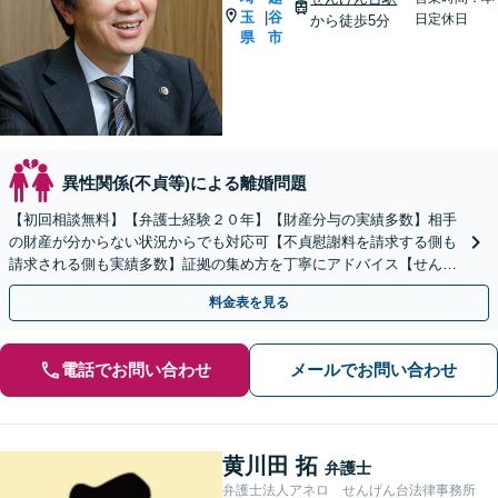
玉
谷
|
日定休日
から徒歩5分
県
市
異性関係(不貞等)による離婚問題
【初回相談無料】【弁護士経験２０年】【財産分与の実績多数】相手
の財産が分からない状況からでも対応可【不貞慰謝料を請求する側も
請求される側も実績多数】証拠の集め方を丁寧にアドバイス【せんげ
ん台駅徒歩5分】
料金表を見る
電話でお問い合わせ
メールでお問い合わせ
黄川田 拓
弁護士
弁護士法人アネロ せんげん台法律事務所