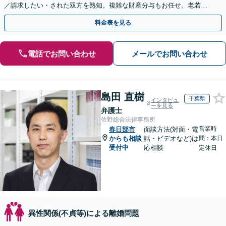
／請求したい・された双方を熟知。複雑な財産分与もお任せ。老若男
女に幅広く対応。
料金表を見る
電話でお問い合わせ
メールでお問い合わせ
島田 直樹
千葉県
インタビュ
ーを見る
弁護士
佐野総合法律事務所
営業時
春日部市
面談方法(対面・電
からも相談
話・ビデオなど)は
間：本日
受付中
応相談
定休日
異性関係(不貞等)による離婚問題