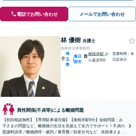
電話でお問い合わせ
メールでお問い合わせ
林 優樹
弁護士
南桜井法律事務所
埼
南桜井駅
か
営業時間：本
春日
玉
|
日定休日
ら徒歩9分
部市
県
異性関係(不貞等)による離婚問題
【初回相談無料】【専用駐車場完備】【南桜井駅9分】金銭問題・お
子さまの問題など、離婚後の生活を見据えて全力でサポート！不貞の
慰謝料請求／離婚調停・裁判／養育費／財産分与など、依頼者さまの