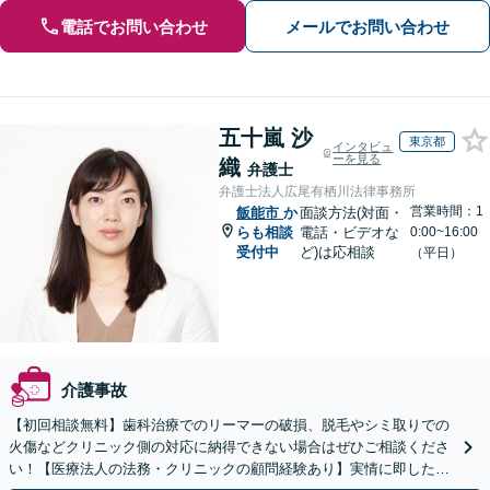
電話でお問い合わせ
メールでお問い合わせ
五十嵐 沙
東京都
インタビュ
ーを見る
織
弁護士
弁護士法人広尾有栖川法律事務所
営業時間：1
飯能市
か
面談方法(対面・
らも相談
電話・ビデオな
0:00~16:00
受付中
ど)は応相談
（平日）
介護事故
【初回相談無料】歯科治療でのリーマーの破損、脱毛やシミ取りでの
火傷などクリニック側の対応に納得できない場合はぜひご相談くださ
い！【医療法人の法務・クリニックの顧問経験あり】実情に即したア