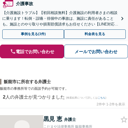
介護事故
【介護施設トラブル】【初回相談無料】介護施設の利用者さまの相談
に乗ります！転倒・誤嚥・徘徊中の事故は、施設に責任があること
も。施設とのやり取りや損害賠償請求もお任せください【LINE対応
可】【夜間・休日面談可】【関東エリア対応】
事例を見る(3件)
料金表を見る
電話でお問い合わせ
メールでお問い合わせ
飯能市に所在する弁護士
飯能市の事務所等での面談予約が可能です。
2
人の弁護士が見つかりました
(検索結果について詳しくは
こちら
)
2件中 1-2件を表示
黒見 恵
弁護士
こだまや法律事務所 飯能事務所