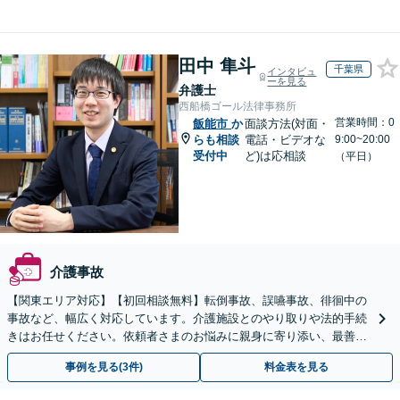
田中 隼斗
千葉県
インタビュ
ーを見る
弁護士
西船橋ゴール法律事務所
営業時間：0
飯能市
か
面談方法(対面・
らも相談
電話・ビデオな
9:00~20:00
受付中
ど)は応相談
（平日）
介護事故
【関東エリア対応】【初回相談無料】転倒事故、誤嚥事故、徘徊中の
事故など、幅広く対応しています。介護施設とのやり取りや法的手続
きはお任せください。依頼者さまのお悩みに親身に寄り添い、最善の
結果が得られるように尽力いたします。
事例を見る(3件)
料金表を見る