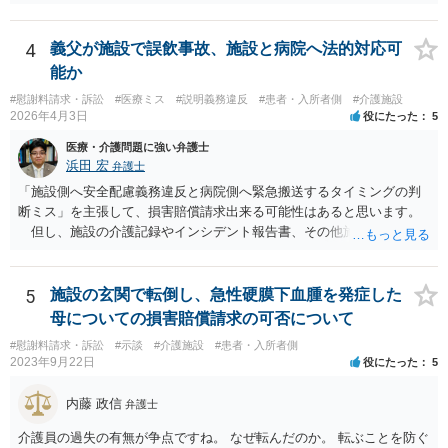
不当な差別には当たらないと考えられます。 これが公衆浴場や旅館業
など公益的な側面のある業種ですと、公衆浴場法など各種業法で定め
られた理由以外での利用拒否は禁止されていますし、公の施設でもマ
4
義父が施設で誤飲事故、施設と病院へ法的対応可
スクなしだけでの利用拒否は問題となりえますが、民間のお店に対し
能か
ては慰謝料の請求は認められないと考えられます。
#慰謝料請求・訴訟
#医療ミス
#説明義務違反
#患者・入所者側
#介護施設
2026年4月3日
役にたった
5
医療・介護問題に強い弁護士
浜田 宏
弁護士
「施設側へ安全配慮義務違反と病院側へ緊急搬送するタイミングの判
断ミス」を主張して、損害賠償請求出来る可能性はあると思います。
但し、施設の介護記録やインシデント報告書、その他施設内で作成
された誤飲事故に関する資料、搬送先の病院の医療記録、救急搬送さ
れているのであれば消防の記録等を調査してみなければ、裁判で勝て
る可能性があるかどうかまでは判断できません。これはどの介護事
5
施設の玄関で転倒し、急性硬膜下血腫を発症した
故・医療事故でも同様です。 一度弁護士にご相談の上、まずは調査
母についての損害賠償請求の可否について
事件として依頼された方が良いと思います。
#慰謝料請求・訴訟
#示談
#介護施設
#患者・入所者側
2023年9月22日
役にたった
5
内藤 政信
弁護士
介護員の過失の有無が争点ですね。 なぜ転んだのか。 転ぶことを防ぐ