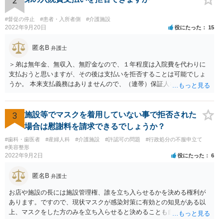
2
通りです。 民法上の扶養義務はご相談者さまがお考えのほど強いもの
ではありません。 あくまでも、余力の範囲で認められるものです。 親
#督促の停止
#患者・入所者側
#介護施設
の介護は子供がみるという民法の条文はありません。 また、親に対す
2022年9月20日
役にたった
15
る扶養義務は配偶者や子に対する扶養義務に比べて弱いものです。 生
まれてすぐ両親が離婚し、その後会っていなかったという事情も、扶
匿名B
弁護士
養義務の順位を下げる一つの理由になります。
＞弟は無年金、無収入、無貯金なので、１年程度は入院費を代わりに
支払おうと思いますが、その後は支払いを拒否することは可能でしょ
うか。 本来支払義務はありませんので、（連帯）保証人などにならな
ければ、支払いを拒絶することは可能です。
3
施設等でマスクを着用していない事で拒否された
場合は慰謝料を請求できるでしょうか？
#歯科・歯医者
#産婦人科
#介護施設
#許認可の問題
#行政処分の不服申立て
#美容整形
2022年9月2日
役にたった
6
匿名B
弁護士
お店や施設の長には施設管理権、誰を立ち入らせるかを決める権利が
あります。ですので、現状マスクが感染対策に有効との知見がある以
上、マスクをした方のみを立ち入らせると決めることも自由であり、