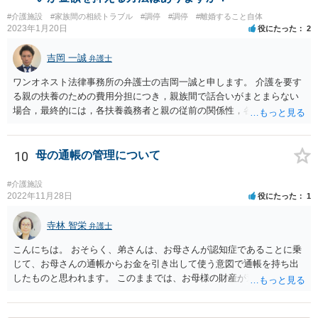
#介護施設
#家族間の相続トラブル
#調停
#調停
#離婚すること自体
2023年1月20日
役にたった
2
吉岡 一誠
弁護士
ワンオネスト法律事務所の弁護士の吉岡一誠と申します。 介護を要す
る親の扶養のための費用分担につき，親族間で話合いがまとまらない
場合，最終的には，各扶養義務者と親の従前の関係性，各扶養義務者
の資力，親の収入・資産状況を踏まえて，家庭裁判所が負担額を決定
します（審判）。審判においては，相談者様と弟，叔父，そして離婚
成立前であればお父様も必ず当事者として申立をすることになりま
10
母の通帳の管理について
す。 相談者様ができる限り負担額を低減させたい場合は，従前より親
と別居して関係が疎遠であったこと（弟比べて親から経済的に支えて
#介護施設
もらった程度が低いようならその旨も）や，現在の日常生活における
2022年11月28日
役にたった
1
収支状況として余剰が少ないことなどを，できる限り客観的な資料を
示しつつ主張立証することが望ましいでしょう。 裁判上，分担すべき
寺林 智栄
弁護士
介護費については，平均的な金額が定められるので，他の扶養義務者
こんにちは。 おそらく、弟さんは、お母さんが認知症であることに乗
が過度に高額な費用をかけようとしているなら，過剰な部分について
じて、お母さんの通帳からお金を引き出して使う意図で通帳を持ち出
相談者様が支払う必要はないでしょう。 なお，その他挙げていただい
したものと思われます。 このままでは、お母様の財産が逸出するのを
たような事情は，一般的に介護費等の分担割合を定める上で考慮され
防ぐことはできません。 一番良いのは、お母様と一緒に金融機関に行
る事情ではありません。
って通帳とカードの盗難届を出し、新たに通帳とカードを発行しても