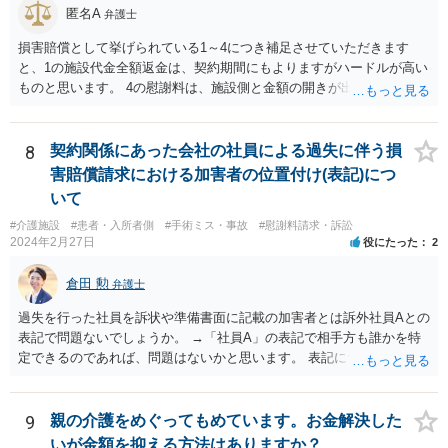
匿名A
弁護士
損害賠償として挙げられている1～4につき補足させていただきます
と、1の施設代金全額返金は、契約期間にもよりますがハードルが高い
ものと思います。 4の慰謝料は、施設側と金額の開きが出やすい部分
ですので、和解前に弁護士に相談した方が良いです。また、ご家族の
付添にかかる費用も請求額に含めるべきかと思います。
8
契約関係にあった会社の社員による過失に伴う損
害賠償請求における加害者の位置付け(表記)につ
いて
#介護施設
#患者・入所者側
#手術ミス・事故
#慰謝料請求・訴訟
2024年2月27日
役にたった
2
倉田 勲
弁護士
過失を行った社員を訴状や準備書面に記載の加害者とは訴外社員Aとの
表記で問題ないでしょうか。 →「社員A」の表記で相手方も誰かを特
定できるのであれば、問題はないかと思います。 表記について問題が
あれば裁判所からも修正指示があるかと思いますので、指示があれば
それに従ってください。
9
親の介護をめぐってもめています。お金解決した
いが金額を抑える方法はありますか？