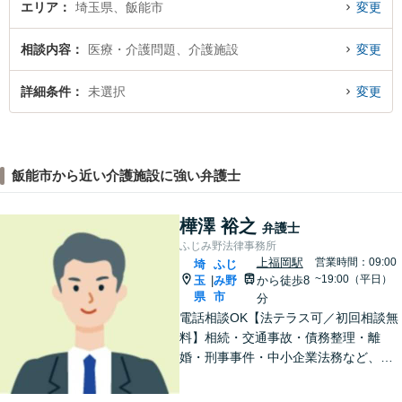
エリア
埼玉県、飯能市
変更
相談内容
医療・介護問題、介護施設
変更
詳細条件
未選択
変更
飯能市から近い介護施設に強い弁護士
樺澤 裕之
弁護士
ふじみ野法律事務所
上福岡駅
営業時間：09:00
埼
ふじ
~19:00（平日）
玉
み野
から徒歩8
|
県
市
分
電話相談OK【法テラス可／初回相談無
料】相続・交通事故・債務整理・離
婚・刑事事件・中小企業法務など、お
困りごとは気兼ねなくご相談くださ
い！一人ひとり真摯に向き合い、解決