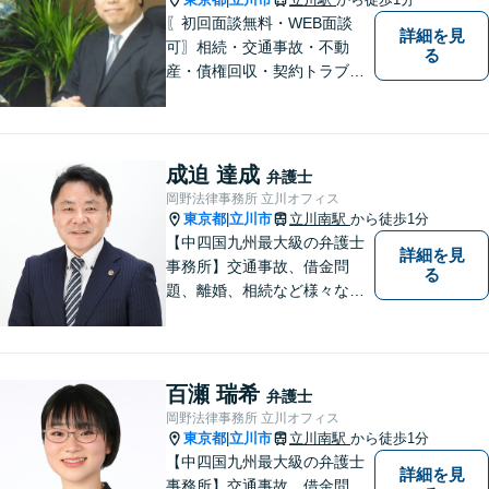
〖初回面談無料・WEB面談
詳細を見
可〗相続・交通事故・不動
る
産・債権回収・契約トラブル
に対応。事業と暮らしを守る
ため、早い段階から丁寧にサ
ポートします〖立川駅近く〗
成迫 達成
弁護士
岡野法律事務所 立川オフィス
東京都
立川市
立川南駅
から徒歩1分
|
【中四国九州最大級の弁護士
詳細を見
事務所】交通事故、借金問
る
題、離婚、相続など様々な問
題について、「何度でも無
料」の相談を行っています！
まずはお気軽にご相談くださ
い！
百瀬 瑞希
弁護士
岡野法律事務所 立川オフィス
東京都
立川市
立川南駅
から徒歩1分
|
【中四国九州最大級の弁護士
詳細を見
事務所】交通事故、借金問