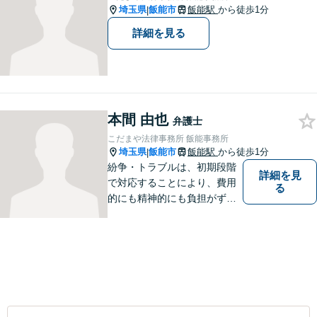
埼玉県
飯能市
飯能駅
から徒歩1分
|
詳細を見る
本間 由也
弁護士
こだまや法律事務所 飯能事務所
埼玉県
飯能市
飯能駅
から徒歩1分
|
紛争・トラブルは、初期段階
詳細を見
で対応することにより、費用
る
的にも精神的にも負担がずっ
と軽くなります。 さらに言え
ば、紛争・トラブルの「予
防」こそ、重要なのです。ぜ
ひ一度ご相談ください。