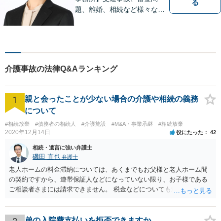
る
題、離婚、相続など様々な問
題について、「何度でも無
料」の相談を行っています！
まずはお気軽にご相談くださ
い！
介護事故の法律Q&Aランキング
1
親と会ったことが少ない場合の介護や相続の義務
について
#相続放棄
#債務者の相続人
#介護施設
#M&A・事業承継
#相続放棄
2020年12月14日
役にたった
42
相続・遺言に強い弁護士
磯田 直也
弁護士
老人ホームの料金滞納については、あくまでもお父様と老人ホーム間
の契約ですから、連帯保証人などになっていない限り、お子様である
ご相談者さまには請求できません。 税金などについても滞納している
のはお父様ですから、お子様に請求が来ることはありません。 生活保
護受給の際に扶養できないかという連絡が役所から来ますが、できな
い旨回答すればそれまでです。 相続が開始した場合については先述の
弟の入院費支払いを拒否できますか