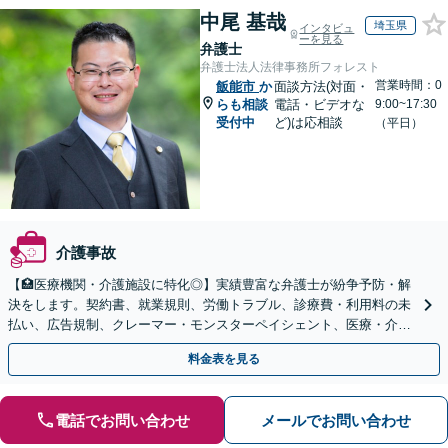
中尾 基哉
埼玉県
インタビュ
ーを見る
弁護士
弁護士法人法律事務所フォレスト
営業時間：0
飯能市
か
面談方法(対面・
らも相談
電話・ビデオな
9:00~17:30
受付中
ど)は応相談
（平日）
介護事故
【🏥医療機関・介護施設に特化◎】実績豊富な弁護士が紛争予防・解
決をします。契約書、就業規則、労働トラブル、診療費・利用料の未
払い、広告規制、クレーマー・モンスターペイシェント、医療・介護
事故などに対応【顧問契約あり】
料金表を見る
電話でお問い合わせ
メールでお問い合わせ