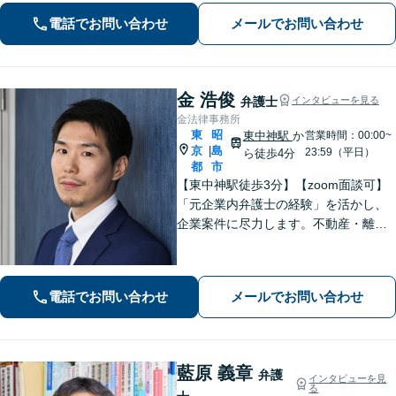
へと導きます【休日夜間対応】【上福
電話でお問い合わせ
メールでお問い合わせ
岡駅8分】【駐車場あり】
金 浩俊
弁護士
インタビューを見る
金法律事務所
東
昭
東中神駅
か
営業時間：00:00~
京
島
|
23:59（平日）
ら徒歩4分
都
市
【東中神駅徒歩3分】【zoom面談可】
「元企業内弁護士の経験」を活かし、
企業案件に尽力します。不動産・離婚
問題の実績も多数あり！依頼者様が最
大の利益を得られるよう、知見を活か
し問題に真摯に向き合います。【韓国
電話でお問い合わせ
メールでお問い合わせ
語OK】
藍原 義章
弁護
インタビューを見
る