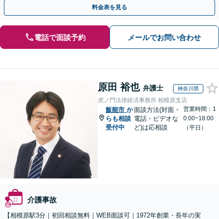
ドバイスで、納得のできるトラブルの解決を目指します。
料金表を見る
電話で面談予約
メールでお問い合わせ
原田 裕也
弁護士
神奈川県
虎ノ門法律経済事務所 相模原支店
営業時間：1
飯能市
か
面談方法(対面・
らも相談
電話・ビデオな
0:00~18:00
受付中
ど)は応相談
（平日）
介護事故
【相模原駅3分｜初回相談無料｜WEB面談可｜1972年創業・長年の実