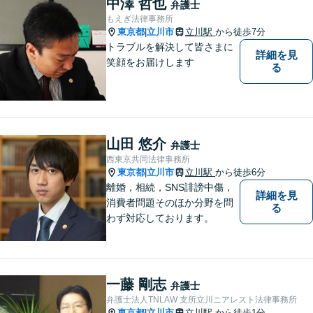
中澤 哲也
弁護士
もえぎ法律事務所
東京都
立川市
立川駅
から徒歩7分
|
トラブルを解決して皆さまに
詳細を見
笑顔をお届けします
る
山田 悠介
弁護士
西東京共同法律事務所
東京都
立川市
立川駅
から徒歩6分
|
離婚，相続，SNS誹謗中傷，
詳細を見
消費者問題そのほか分野を問
る
わず対応しております。
一藤 剛志
弁護士
弁護士法人TNLAW 支所立川ニアレスト法律事務所
東京都
立川市
立川駅
から徒歩1分
|