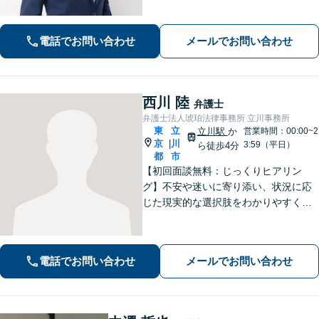
くり伺い、その気持ちに寄り添うこと
を心がけています【離婚・男女問題／
電話でお問い合わせ
メールでお問い合わせ
相続・遺言／交通事故】
西川 陸
弁護士
弁護士法人琥珀法律事務所 立川事務所
東
立
立川駅
か
営業時間：00:00~2
京
川
|
3:59（平日）
ら徒歩4分
都
市
【初回面談無料：じっくりヒアリン
グ】不安や迷いに寄り添い、状況に応
じた現実的な選択肢をわかりやすくご
提案します。納得して前に進めるよ
う、誠実にサポートいたします【全国
対応】【電話・オンライン面談可】
電話でお問い合わせ
メールでお問い合わせ