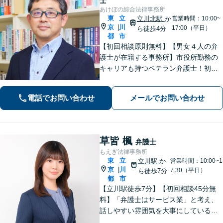
士
あけぼの綜合法律事務所
東
立
立川北駅
か
営業時間：10:00~
京
川
|
17:00（平日）
ら徒歩4分
都
市
【初回相談原則無料】【男女４人の弁
護士が在籍する事務所】市役所勤務の
キャリアも持つベテラン弁護士！初回
面談の際には、相談内容とアドバイス
をレジュメにしてご提供します。離婚
電話でお問い合わせ
メールでお問い合わせ
問題、不動産・住まい、借金、労働雇
用、企業法務など
草皆 楓
弁護士
もえぎ法律事務所
東
立
立川駅
か
営業時間：10:00~1
京
川
|
7:30（平日）
ら徒歩7分
都
市
【立川駅徒歩7分】【初回相談45分無
料】「弁護士はサービス業」と考え、
話しやすい雰囲気を大事にしている事
務所です。ご相談者様のお悩みをじっ