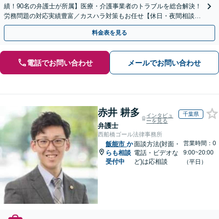
績！90名の弁護士が所属】医療・介護事業者のトラブルを総合解決！
労務問題の対応実績豊富／カスハラ対策もお任せ【休日・夜間相談可
／忙しい方にも安心の柔軟なサポート体制】
料金表を見る
電話でお問い合わせ
メールでお問い合わせ
赤井 耕多
千葉県
インタビュ
ーを見る
弁護士
西船橋ゴール法律事務所
営業時間：0
飯能市
か
面談方法(対面・
らも相談
電話・ビデオな
9:00~20:00
受付中
ど)は応相談
（平日）