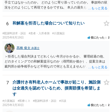
手立てはなかったのか。 どのように寄り添っていたのか。 事故時の状
況をどのようにして再現できるかですね。 本人の過失も多分に影響す
る可能性もあります。 警察にも事故届を出したほうがいいでしょう。
6
和解案を拒否した場合について知りたい
#慰謝料請求・訴訟
#患者・入所者側
#介護施設
2025年8月19日
役にたった
2
髙橋 俊太
弁護士
＞拒否した場合判決までどれくらい年月がかかるか、 審理経過の他、
どのタイミングでの和解案提示なのか（尋問前か後か）、提案主体は
裁判所か紛争相手かなど不明なので何とも言えませんが、通常は、結
審後１か月程度で判決となります。 ＞また提示されている金額より下
がる可能性が高いか、 原告の主張立証により（一部）勝訴の心証を裁
判官が抱いており、その上での裁判所案であれば、下がる可能性は必
7
介護付き有料老人ホームで事故が起こり、施設側
ずしも高くはないと思います。 ＞またこの段階で弁護士を変えること
は全過失を認めているため、損害賠償を希望しま
は可能か 可能ではありますが、実益があるかどうかについては十分に
す
検討した方がよいでしょう。
#介護施設
#医療ミス
#慰謝料請求・訴訟
#示談
2025年3月30日
役にたった
2