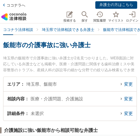
弁護士の方はこちら
ココナラへ
投稿する
探す
閲覧履歴
マイリスト
ログイン
ココナラ法律相談
埼玉県で法律相談できる弁護士
飯能市で法律相談で
飯能市の介護事故に強い弁護士
埼玉県の飯能市で介護事故に強い弁護士が2名見つかりました。WEB面談に対
応している弁護士なども掲載中。医療・介護問題に関係する歯科治療ミスや美
容整形のトラブル、産婦人科の訴訟等の細かな分野での絞り込み検索もでき便
利です。特にこだまや法律事務所 飯能事務所の黒見 恵弁護士やこだまや法律事
務所 飯能事務所の本間 由也弁護士のプロフィール情報や弁護士費用、強みなど
エリア
埼玉県、飯能市
変更
が注目されています。『飯能市で土日や夜間に発生した介護事故のトラブルを
今すぐに弁護士に相談したい』『介護事故のトラブル解決の実績豊富な近くの
相談内容
医療・介護問題、介護施設
変更
弁護士を検索したい』『初回相談無料で介護事故を法律相談できる飯能市内の
弁護士に相談予約したい』などでお困りの相談者さんにおすすめです。
詳細条件
未選択
変更
介護施設に強い飯能市から相談可能な弁護士