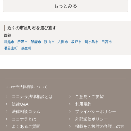
らうことです。 そして、貸金庫に預けるなどして弟さんが使えないよ
もっとみる
うにするのが良いでしょう。 また、成年後見の申立をして通帳を後見
人が管理できるようにすることも必要かと思います。 この点について
は詳細な事情を踏まえて、面談で弁護士にご相談されることをおすす
めします。
近くの市区町村を選び直す
西部
川越市
所沢市
飯能市
狭山市
入間市
坂戸市
鶴ヶ島市
日高市
毛呂山町
越生町
ココナラ法律相談について
ココナラ法律相談とは
ご意見・ご要望
法律Q&A
利用規約
法律相談コラム
プライバシーポリシー
ココナラとは
外部送信ポリシー
よくあるご質問
掲載をご検討の弁護士の方