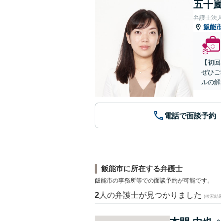
五十嵐
弁護士法
飯能
【初回
ぜひご
ルの解
電話で面談予約
飯能市に所在する弁護士
飯能市の事務所等での面談予約が可能です。
2
人の弁護士が見つかりました
(検索結