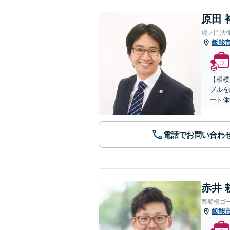
原田 
虎ノ門法
飯能
【相模
ブルを
ート体
電話でお問い合わ
赤井 
西船橋ゴ
飯能