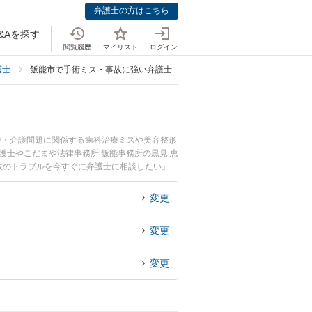
弁護士の方はこちら
&Aを探す
閲覧履歴
マイリスト
ログイン
護士
飯能市で手術ミス・事故に強い弁護士
療・介護問題に関係する歯科治療ミスや美容整形
護士やこだまや法律事務所 飯能事務所の黒見 恵
故のトラブルを今すぐに弁護士に相談したい』
法律相談できる飯能市内の弁護士に相談予約した
変更
変更
変更