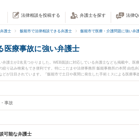
法律相談を投稿する
弁護士を探す
法律Q
弁護士
飯能市で法律相談できる弁護士
飯能市で医療・介護問題に強い弁
る医療事故に強い弁護士
い弁護士が2名見つかりました。WEB面談に対応している弁護士なども掲載中。医
絞り込み検索もでき便利です。特にこだまや法律事務所 飯能事務所の本間 由也弁
などが注目されています。『飯能市で土日や夜間に発生した手術ミスによる医療事
績豊富な近くの弁護士を検索したい』『初回相談無料で手術ミスによる医療事故を
。
・事故
談可能な弁護士