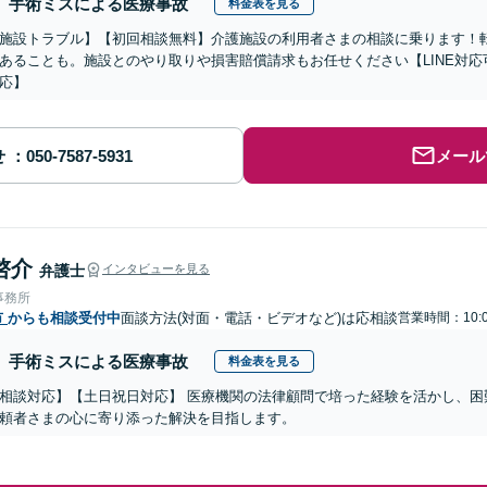
手術ミスによる医療事故
料金表を見る
施設トラブル】【初回相談無料】介護施設の利用者さまの相談に乗ります！
あることも。施設とのやり取りや損害賠償請求もお任せください【LINE対
応】
せ
メール
啓介
弁護士
インタビューを見る
事務所
市
からも相談受付中
面談方法(対面・電話・ビデオなど)は応相談
営業時間：10:0
手術ミスによる医療事故
料金表を見る
相談対応】【土日祝日対応】 医療機関の法律顧問で培った経験を活かし、困
頼者さまの心に寄り添った解決を目指します。