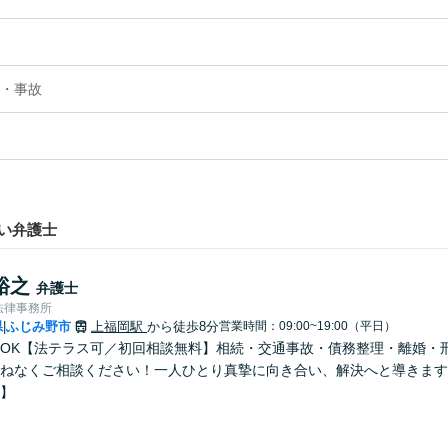
・事故
い弁護士
裕之
弁護士
法律事務所
県
ふじみ野市
上福岡駅
から徒歩8分
営業時間：09:00~19:00（平日）
|
OK【法テラス可／初回相談無料】相続・交通事故・債務整理・離婚・
ねなくご相談ください！一人ひとり真摯に向き合い、解決へと導きます
】