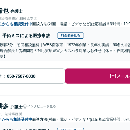
裕也
弁護士
律経済事務所 相模原支店
市
からも相談受付中
面談方法(対面・電話・ビデオなど)は応相談
営業時間：10:0
手術ミスによる医療事故
料金表を見る
原駅3分｜初回相談無料｜WEB面談可｜1972年創業・長年の実績！90名の
総合解決！労務問題の対応実績豊富／カスハラ対策もお任せ【休日・夜間相
制】
せ
メール
耕多
弁護士
インタビューを見る
ール法律事務所
市
からも相談受付中
面談方法(対面・電話・ビデオなど)は応相談
営業時間：09:0