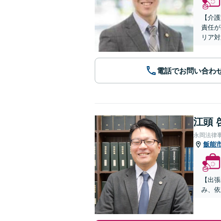
【介護
責任が
リア対
電話でお問い合わ
江頭 
永岡法律
飯能
【出張
み、依