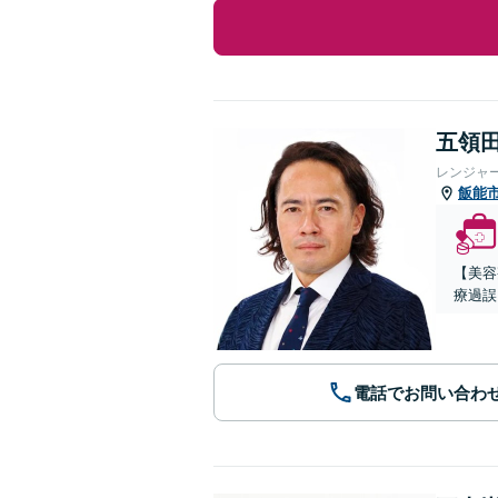
五領田
レンジャ
飯能
【美容
療過誤
電話でお問い合わ