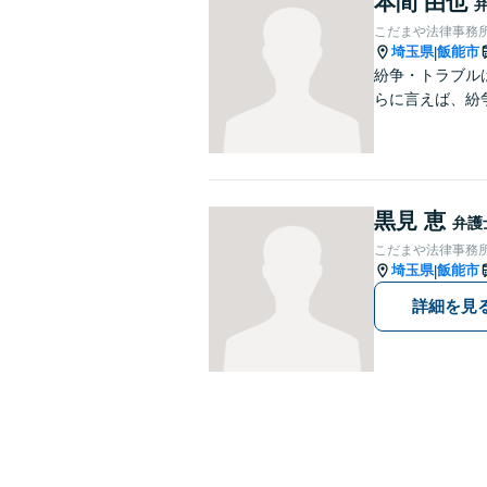
本間 由也
こだまや法律事務所
埼玉県
飯能市
|
紛争・トラブル
らに言えば、紛
黒見 恵
弁護
こだまや法律事務所
埼玉県
飯能市
|
詳細を見