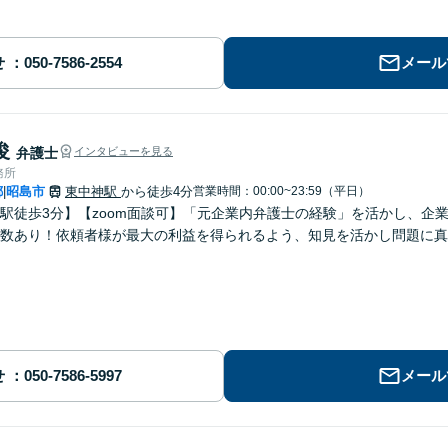
せ
メール
俊
弁護士
インタビューを見る
務所
都
昭島市
東中神駅
から徒歩4分
営業時間：00:00~23:59（平日）
|
駅徒歩3分】【zoom面談可】「元企業内弁護士の経験」を活かし、企
数あり！依頼者様が最大の利益を得られるよう、知見を活かし問題に真
せ
メール