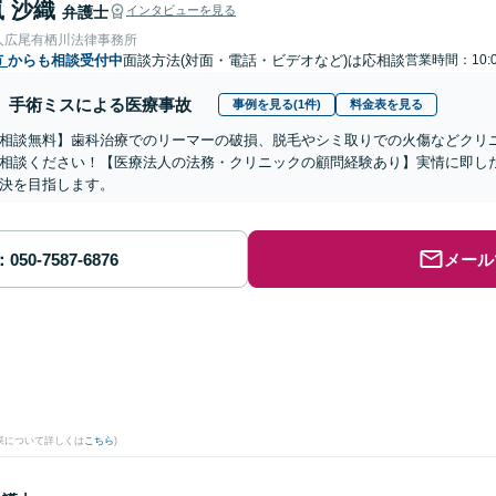
 沙織
弁護士
インタビューを見る
人広尾有栖川法律事務所
市
からも相談受付中
面談方法(対面・電話・ビデオなど)は応相談
営業時間：10:0
手術ミスによる医療事故
事例を見る(1件)
料金表を見る
相談無料】歯科治療でのリーマーの破損、脱毛やシミ取りでの火傷などクリ
相談ください！【医療法人の法務・クリニックの顧問経験あり】実情に即し
決を目指します。
メール
果について詳しくは
こちら
)