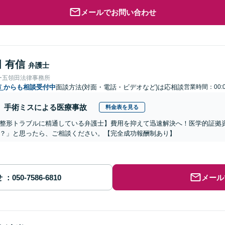
メールでお問い合わせ
 有信
弁護士
ー五領田法律事務所
市
からも相談受付中
面談方法(対面・電話・ビデオなど)は応相談
営業時間：00:0
手術ミスによる医療事故
料金表を見る
整形トラブルに精通している弁護士】費用を抑えて迅速解決へ！医学的証拠資
？」と思ったら、ご相談ください。【完全成功報酬制あり】
せ
メール