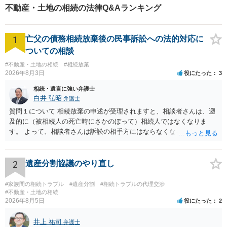
不動産・土地の相続の法律Q&Aランキング
1
亡父の債務相続放棄後の民事訴訟への法的対応に
ついての相談
#不動産・土地の相続
#相続放棄
2026年8月3日
役にたった
3
相続・遺言に強い弁護士
白井 弘昭
弁護士
質問１について 相続放棄の申述が受理されますと、相談者さんは、遡
及的に（被相続人の死亡時にさかのぼって）相続人ではなくなりま
す。 よって、相談者さんは訴訟の相手方にはならなくなるので（明け
渡し請求の対象ではなくなるので）請求棄却となります。 相続放棄受
理証明を家庭裁判所で取得し、コピーを答弁書に添えて裁判所に提出
してください。 質問２について 請求棄却を求める答弁書を提出すれ
2
遺産分割協議のやり直し
ば、第１回期日は出席する必要がありません。その日は差支え（用事
があり出席できない）との記載で十分です。 質問３について 弁護士で
#家族間の相続トラブル
#遺産分割
#相続トラブルの代理交渉
はないので、ｍｉｎｔｓでの提出の必要は無いと思います。郵送（期
#不動産・土地の相続
2026年8月5日
役にたった
2
限までに届けばよい）で十分です。 詳細は、書面記載の裁判所書記官
にお問い合わせください。 以上、ご参考まで。
井上 祐司
弁護士