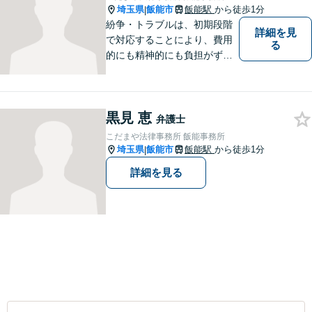
埼玉県
飯能市
飯能駅
から徒歩1分
|
紛争・トラブルは、初期段階
詳細を見
で対応することにより、費用
る
的にも精神的にも負担がずっ
と軽くなります。 さらに言え
ば、紛争・トラブルの「予
防」こそ、重要なのです。ぜ
黒見 恵
ひ一度ご相談ください。
弁護士
こだまや法律事務所 飯能事務所
埼玉県
飯能市
飯能駅
から徒歩1分
|
詳細を見る