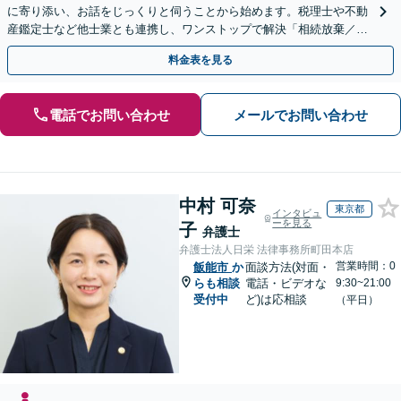
に寄り添い、お話をじっくりと伺うことから始めます。税理士や不動
産鑑定士など他士業とも連携し、ワンストップで解決「相続放棄／遺
言書作成／遺留分侵害額請求／使い込み・寄与分など」
料金表を見る
電話でお問い合わせ
メールでお問い合わせ
中村 可奈
東京都
インタビュ
ーを見る
子
弁護士
弁護士法人日栄 法律事務所町田本店
営業時間：0
飯能市
か
面談方法(対面・
らも相談
電話・ビデオな
9:30~21:00
受付中
ど)は応相談
（平日）