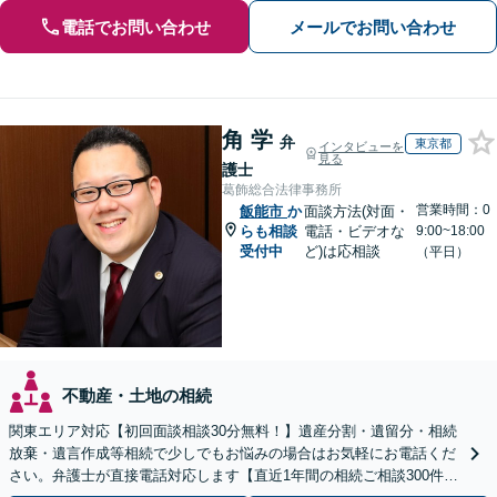
電話でお問い合わせ
メールでお問い合わせ
角 学
弁
東京都
インタビューを
見る
護士
葛飾総合法律事務所
営業時間：0
飯能市
か
面談方法(対面・
らも相談
電話・ビデオな
9:00~18:00
受付中
ど)は応相談
（平日）
不動産・土地の相続
関東エリア対応【初回面談相談30分無料！】遺産分割・遺留分・相続
放棄・遺言作成等相続で少しでもお悩みの場合はお気軽にお電話くだ
さい。弁護士が直接電話対応します【直近1年間の相続ご相談300件以