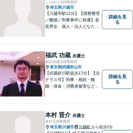
しらゆり法律事務所
埼玉県
川越市
|
【川越市駅12分】【債務整理
詳細を見
／離婚／刑事事件に精通】老
る
若男女、個人・法人どなたか
らのご相談もお待ちしていま
す！依頼者様の安堵されたお
顔や笑顔、感謝のお言葉が私
の喜びです。お困りの際はお
福武 功蔵
弁護士
早めにご相談ください！【完
福武功蔵法律事務所
全個室対応】
東京都
武蔵村山市
|
【武蔵砂川駅徒歩17分】【法
詳細を見
テラス可】刑事・相続・離
る
婚・借金・消費者被害など、
幅広いお困りごとに対応いた
します。いつでも依頼者様の
味方となり、しかるべき方向
へと導いてまいります。まず
本村 晋介
弁護士
はお気軽にご相談ください。
本村法律事務所
埼玉県
川越市
川越駅
から徒歩2分
|