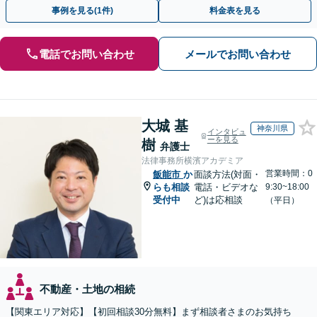
上！＆相続の著書・セミナー多数】弁護士複数所属
事例を見る(1件)
料金表を見る
電話でお問い合わせ
メールでお問い合わせ
大城 基
神奈川県
インタビュ
ーを見る
樹
弁護士
法律事務所横濱アカデミア
営業時間：0
飯能市
か
面談方法(対面・
らも相談
電話・ビデオな
9:30~18:00
受付中
ど)は応相談
（平日）
不動産・土地の相続
【関東エリア対応】【初回相談30分無料】まず相談者さまのお気持ち