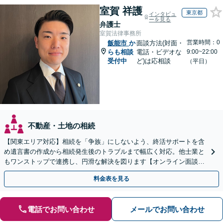
室賀 祥護
東京都
インタビュ
ーを見る
弁護士
室賀法律事務所
営業時間：0
飯能市
か
面談方法(対面・
らも相談
電話・ビデオな
9:00~22:00
受付中
ど)は応相談
（平日）
不動産・土地の相続
【関東エリア対応】相続を「争族」にしないよう、終活サポートを含
め遺言書の作成から相続発生後のトラブルまで幅広く対応。他士業と
もワンストップで連携し、円滑な解決を図ります【オンライン面談対
応】【出張相談OK】
料金表を見る
電話でお問い合わせ
メールでお問い合わせ