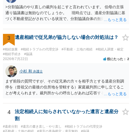
>分割協議のやり直しの裁判を起こすと言われています。 伯母の主張
通り協議書は無効なのでしょうか。 現時点では、遺産分割協議に基
づく不動産登記がされている状況で、分割協議自体の無効を裁判所が
認めたわけではないので、分割協議の効力に影響はありません。 先
方の訴訟の主張及び立証次第ですが、 ・御祖母様の認知能力に関する
医師の意見書、筆跡鑑定 が提出されればその効力が否定される可能性
3
遺産相続で従兄弟が協力しない場合の対処法は？
はありますが、 ・伯母様自身が分割協議に加わっていること ・御祖母
様の意に反する遺産分割協議を行う実益が誰にあったかの立証が困難
#相続放棄
#相続トラブルの代理交渉
#不動産・土地の相続
#相続人調査・確定
であること からすると、実際に遺産分割協議の効力が否定される可能
#相続手続き
#協議
2026年7月22日
役にたった
2
性はそれほど高くない（立証のハードルは非常に高い）ということが
言えると思います。
小杉 和
弁護士
まず前段の質問ですが、その従兄弟の方々を相手方とする遺産分割調
停を（曾祖父の最後の住所地を管轄する）家庭裁判所に申し立てるこ
とが考えられます。裁判所からの呼出しがあれば応答する可能性がま
だあるのではないでしょうか。 後段の質問については、相続放棄は可
能と思われます。時間が思った以上にないので必要書類をてきぱきと
揃える必要があります。その点是非御注意ください。
4
法定相続人に知らされていなかった遺言と遺産分
割
#遺産分割
#遺言の書き直し・やり直し
#相続トラブルの代理交渉
#不動産・土地の相続
#遺言の真偽鑑定・遺言無効
#協議