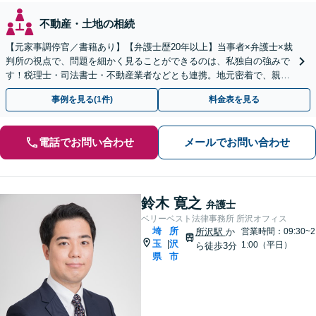
不動産・土地の相続
【元家事調停官／書籍あり】【弁護士歴20年以上】当事者×弁護士×裁
判所の視点で、問題を細かく見ることができるのは、私独自の強みで
す！税理士・司法書士・不動産業者などとも連携。地元密着で、親切
＆丁寧にお悩みに寄り添います【所沢駅6分】
事例を見る(1件)
料金表を見る
電話でお問い合わせ
メールでお問い合わせ
鈴木 寛之
弁護士
ベリーベスト法律事務所 所沢オフィス
埼
所
所沢駅
か
営業時間：09:30~2
玉
沢
|
1:00（平日）
ら徒歩3分
県
市