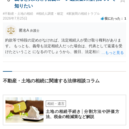
知りたい
#不動産・土地の相続
#相続人調査・確定
#家族間の相続トラブル
2026年7月25日
役にたった
1
匿名A
弁護士
約款等で特段の定めがなければ、法定相続人が受け取り権利がありま
す。 もっとも、義母も法定相続人だった場合は、代表として返還を受
けたということ になるのでしょうから、後日、法定相続分に基づいて
精算を求めることは可能と思います。
不動産・土地の相続に関連する法律相談コラム
相続・遺言
土地の相続手続き│分割方法や評価方
法、税金の軽減策など解説