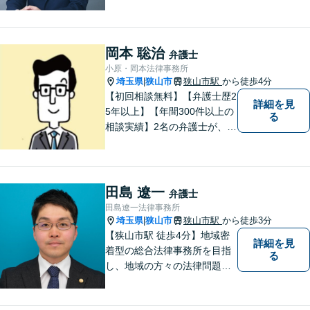
相続・交通事故案件を中心に
取り扱っております。 豊富な
経験と確かな知識に基づい
て、依頼者様に納得いただけ
岡本 聡治
弁護士
る解決を目指します。
小原・岡本法律事務所
埼玉県
狭山市
狭山市駅
から徒歩4分
|
【初回相談無料】【弁護士歴2
詳細を見
5年以上】【年間300件以上の
る
相談実績】2名の弁護士が、さ
まざまな問題を解決します！
【離婚】不倫の慰謝料請求、
財産分与、養育費など、ご相
談ください【相続】税理士や
田島 遼一
弁護士
司法書士などと連携し、複雑
田島遼一法律事務所
な案件も対応。【狭山市駅4
埼玉県
狭山市
狭山市駅
から徒歩3分
|
分】
【狭山市駅 徒歩4分】地域密
詳細を見
着型の総合法律事務所を目指
る
し、地域の方々の法律問題を
迅速かつ良い解決に導けるよ
う最善を尽くします。 法律問