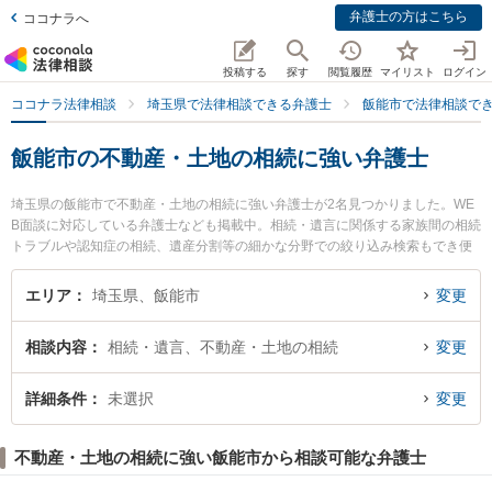
弁護士の方はこちら
ココナラへ
投稿する
探す
閲覧履歴
マイリスト
ログイン
ココナラ法律相談
埼玉県で法律相談できる弁護士
飯能市で法律相談で
飯能市の不動産・土地の相続に強い弁護士
埼玉県の飯能市で不動産・土地の相続に強い弁護士が2名見つかりました。WE
B面談に対応している弁護士なども掲載中。相続・遺言に関係する家族間の相続
トラブルや認知症の相続、遺産分割等の細かな分野での絞り込み検索もでき便
利です。特にこだまや法律事務所 飯能事務所の本間 由也弁護士やこだまや法律
事務所 飯能事務所の黒見 恵弁護士のプロフィール情報や弁護士費用、強みなど
エリア
埼玉県、飯能市
変更
が注目されています。『飯能市で土日や夜間に発生した不動産・土地の相続の
トラブルを今すぐに弁護士に相談したい』『不動産・土地の相続のトラブル解
相談内容
相続・遺言、不動産・土地の相続
変更
決の実績豊富な近くの弁護士を検索したい』『初回相談無料で不動産・土地の
相続を法律相談できる飯能市内の弁護士に相談予約したい』などでお困りの相
談者さんにおすすめです。
詳細条件
未選択
変更
不動産・土地の相続に強い飯能市から相談可能な弁護士