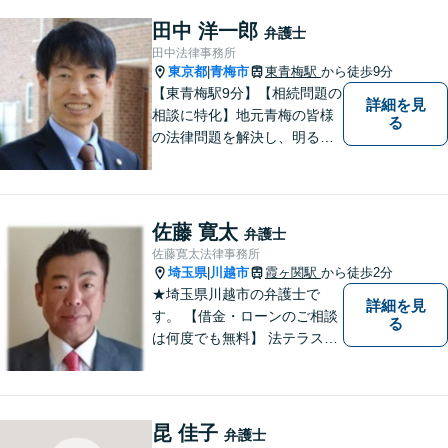
題でお悩みのことがあればお
気軽にご相談ください。
田中 洋一郎
弁護士
田中法律事務所
東京都
青梅市
東青梅駅
から徒歩9分
|
【東青梅駅9分】【相続問題の
詳細を見
相談に特化】地元青梅の皆様
る
の法律問題を解決し、明るく
活気のある地域づくりに貢献
いたします。法的な解決だけ
でなく、依頼者様一人ひとり
の心に寄り添ったサポートを
佐藤 寛太
弁護士
心がけております。まずはお
佐藤寛太法律事務所
気軽にご相談ください。
埼玉県
川越市
霞ヶ関駅
から徒歩2分
|
★埼玉県川越市の弁護士で
詳細を見
す。 【借金・ローンのご相談
る
は何度でも無料】 法テラス契
約事務所です。 ホームページ
はこちら↓ http://www.kanta-la
w.com/
昆 佳子
弁護士