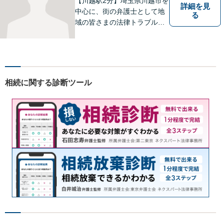
【川越駅2分】埼玉県川越市を
詳細を見
中心に、街の弁護士として地
る
域の皆さまの法律トラブル解
決をお手伝いしております。
迅速かつ丁寧な対応を心がけ
ております。 お一人で悩まず
どうぞお気軽にご相談くださ
い。
相続に関する診断ツール