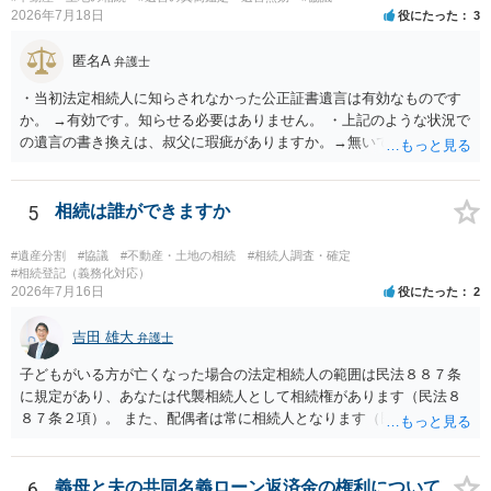
2026年7月18日
役にたった
3
匿名A
弁護士
・当初法定相続人に知らされなかった公正証書遺言は有効なものです
か。 →有効です。知らせる必要はありません。 ・上記のような状況で
の遺言の書き換えは、叔父に瑕疵がありますか。→無いです。 ・分割
する場合の比率は、現状で、客観的に見てどの程度が妥当と考えられ
ますか。 →本人が自由に決められますので、どこが妥当とは言えない
です。客観的な基準もありません。 ・できれば穏やかに、分割を拒否
5
相続は誰ができますか
することはできますか。 →分割を拒否するということは、遺産はいら
ないということでしょうか。遺言で、受取を指定されててもいらない
#遺産分割
#協議
#不動産・土地の相続
#相続人調査・確定
と拒否することはできます。理由を説明する必要はありません。
#相続登記（義務化対応）
2026年7月16日
役にたった
2
吉田 雄大
弁護士
子どもがいる方が亡くなった場合の法定相続人の範囲は民法８８７条
に規定があり、あなたは代襲相続人として相続権があります（民法８
８７条２項）。 また、配偶者は常に相続人となります（民法８９０
条）。 「祖父の子供３人」の方の配偶者がご健在であれば、その方に
も相続権があります。つまり、孫５人に加えて「おじ又はおば」にも
相続権がある可能性があります。
6
義母と夫の共同名義ローン返済金の権利について