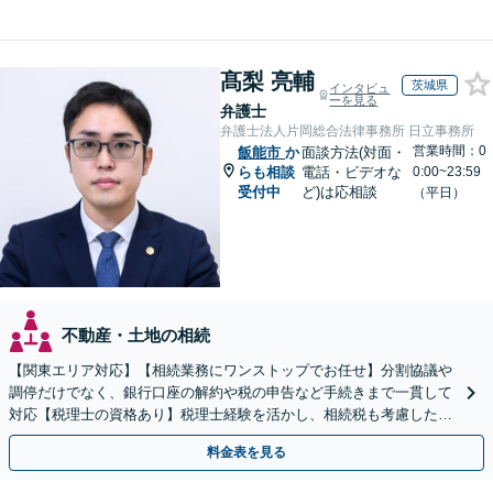
髙梨 亮輔
茨城県
インタビュ
ーを見る
弁護士
弁護士法人片岡総合法律事務所 日立事務所
営業時間：0
飯能市
か
面談方法(対面・
らも相談
電話・ビデオな
0:00~23:59
受付中
ど)は応相談
（平日）
不動産・土地の相続
【関東エリア対応】【相続業務にワンストップでお任せ】分割協議や
調停だけでなく、銀行口座の解約や税の申告など手続きまで一貫して
対応【税理士の資格あり】税理士経験を活かし、相続税も考慮した相
続手続きもお任せください【初回相談無料】生前贈与も対応
料金表を見る