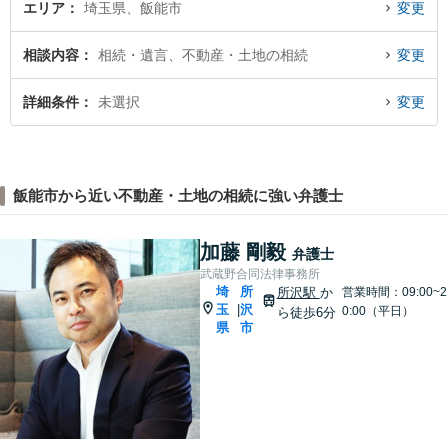
エリア
埼玉県、飯能市
変更
相談内容
相続・遺言、不動産・土地の相続
変更
詳細条件
未選択
変更
飯能市から近い不動産・土地の相続に強い弁護士
加藤 剛毅
弁護士
武蔵野合同法律事務所
埼
所
所沢駅
か
営業時間：09:00~2
玉
沢
|
0:00（平日）
ら徒歩6分
県
市