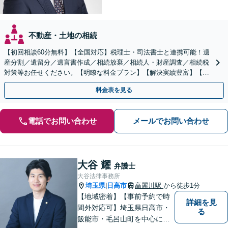
不動産・土地の相続
【初回相談60分無料】【全国対応】税理士・司法書士と連携可能！遺
産分割／遺留分／遺言書作成／相続放棄／相続人・財産調査／相続税
対策等お任せください。【明瞭な料金プラン】【解決実績豊富】【電
話相談可】
料金表を見る
電話でお問い合わせ
メールでお問い合わせ
大谷 耀
弁護士
大谷法律事務所
埼玉県
日高市
高麗川駅
から徒歩1分
|
【地域密着】【事前予約で時
詳細を見
間外対応可】埼玉県日高市・
る
飯能市・毛呂山町を中心に、