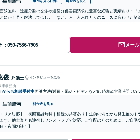
生前贈与
事例を見る(1件)
料金表を見る
面談無料】遺産分割の交渉や遺留分侵害額請求に豊富な経験と実績あり！「
とにかく早く解決してほしい」など、お一人おひとりのニーズに合わせた解決
せ
メール
克俊
弁護士
インタビューを見る
法律事務所
市
からも相談受付中
面談方法(対面・電話・ビデオなど)は応相談
営業時間：09:3
生前贈与
料金表を見る
エリア対応】【初回面談無料｜相続の共著あり】生前の備えから発生後のト
ます。他士業とも連携しワンストップで対応。ご年配の方のために、ご自宅
日・夜間相談可】