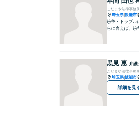
本間 由也
こだまや法律事務所
埼玉県
飯能市
|
紛争・トラブル
らに言えば、紛
黒見 恵
弁護
こだまや法律事務所
埼玉県
飯能市
|
詳細を見