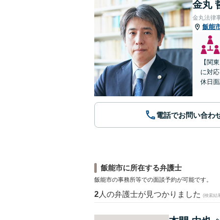
金丸 
金丸法律
飯能
【関東
に対応
休日面
電話でお問い合わ
飯能市に所在する弁護士
飯能市の事務所等での面談予約が可能です。
2
人の弁護士が見つかりました
(検索結