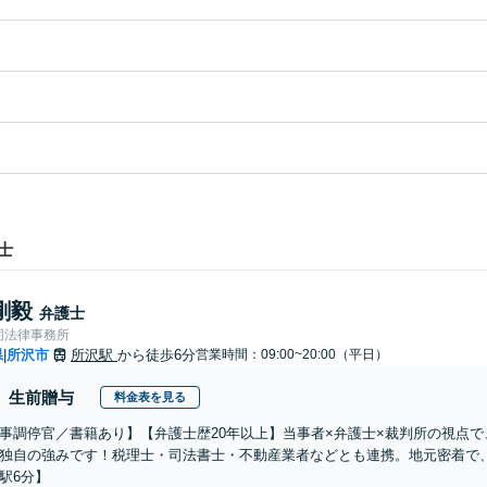
士
剛毅
弁護士
同法律事務所
県
所沢市
所沢駅
から徒歩6分
営業時間：09:00~20:00（平日）
|
生前贈与
料金表を見る
事調停官／書籍あり】【弁護士歴20年以上】当事者×弁護士×裁判所の視点
独自の強みです！税理士・司法書士・不動産業者などとも連携。地元密着で
駅6分】