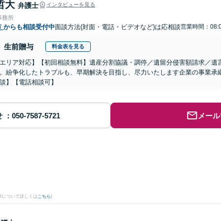
哲大
弁護士
インタビューを見る
事務所
市
からも相談受付中
面談方法(対面・電話・ビデオなど)は応相談
営業時間：08:0
生前贈与
料金表を見る
エリア対応】【初回相談無料】遺産分割協議・調停／遺留分侵害額請求／遺
。紛争化したトラブルも、早期解決を目指し、尽力いたします企業の事業承
談】【電話相談可】
せ
メール
果について詳しくは
こちら
)