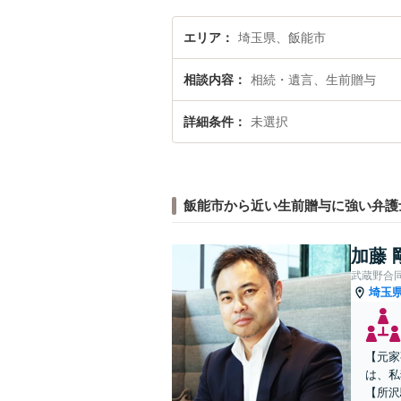
エリア
埼玉県、飯能市
相談内容
相続・遺言、生前贈与
詳細条件
未選択
飯能市から近い生前贈与に強い弁護
加藤 
武蔵野合
埼玉
【元家
は、私
【所沢