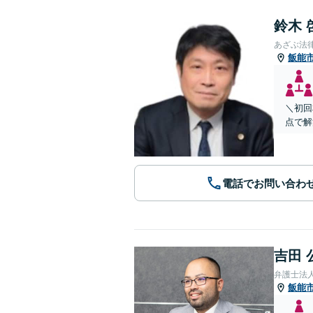
鈴木 
あざぶ法
飯能
＼初回
点で解
電話でお問い合わ
吉田 
弁護士法
飯能