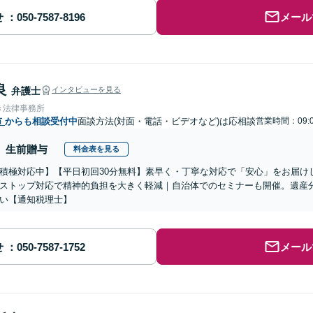
せ
メール
良
弁護士
インタビューを見る
き法律事務所
市
からも相談受付中
面談方法(対面・電話・ビデオなど)は応相談
営業時間：09:0
生前贈与
料金表を見る
積極対応中】【平日初回30分無料】素早く・丁寧な対応で「安心」をお届け
ストップ対応で精神的負担を大きく軽減｜自治体でのセミナーも開催。遺産
い【通知税理士】
せ
メール