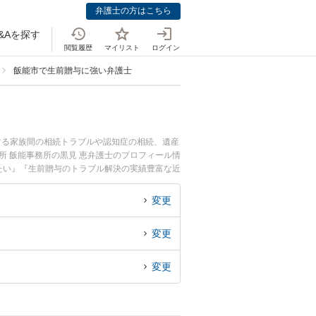
弁護士の方はこちら
&Aを探す
閲覧履歴
マイリスト
ログイン
飯能市で生前贈与に強い弁護士
する家族間の相続トラブルや認知症の相続、遺産
所 飯能事務所の黒見 恵弁護士のプロフィール情
たい』『生前贈与のトラブル解決の実績豊富な近
者さんにおすすめです。
変更
変更
変更