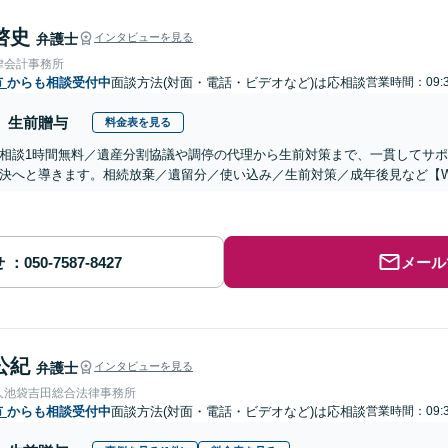
啓史
弁護士
インタビューを見る
律会計事務所
市
からも相談受付中
面談方法(対面・電話・ビデオなど)は応相談
営業時間：09:3
生前贈与
料金表を見る
相談1時間無料／遺産分割協議や調停の代理から生前対策まで、一貫してサ
決へと導きます。相続放棄／遺留分／使い込み／生前対策／成年後見など【W
せ
メール
公紀
弁護士
インタビューを見る
人池袋吉田総合法律事務所
市
からも相談受付中
面談方法(対面・電話・ビデオなど)は応相談
営業時間：09:3