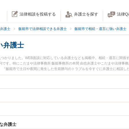
法律相談を投稿する
弁護士を探す
法律Q
弁護士
飯能市で法律相談できる弁護士
飯能市で相続・遺言に強い弁護士
い弁護士
見つかりました。WEB面談に対応している弁護士なども掲載中。相続・遺言に関係
です。特にこだまや法律事務所 飯能事務所の本間 由也弁護士やこだまや法律事務
。『飯能市で土日や夜間に発生した生前贈与のトラブルを今すぐに弁護士に相談し
前贈与を法律相談できる飯能市内の弁護士に相談予約したい』などでお困りの相談
な弁護士