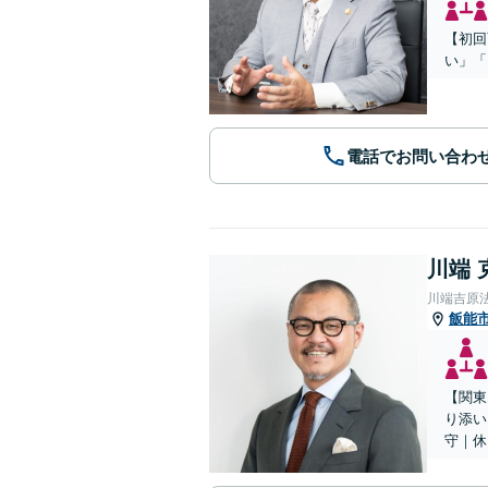
【初回
い」「
電話でお問い合わ
川端 
川端吉原
飯能
【関東
り添い
守｜休