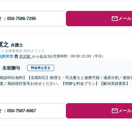
せ
メール
寛之
弁護士
スト法律事務所 所沢オフィス
県
所沢市
所沢駅
から徒歩3分
営業時間：09:30~21:00（平日）
|
生前贈与
料金表を見る
相談60分無料】【全国対応】税理士・司法書士と連携可能！遺産分割／遺留
査／相続税対策等お任せください。【明瞭な料金プラン】【解決実績豊富】
せ
メール