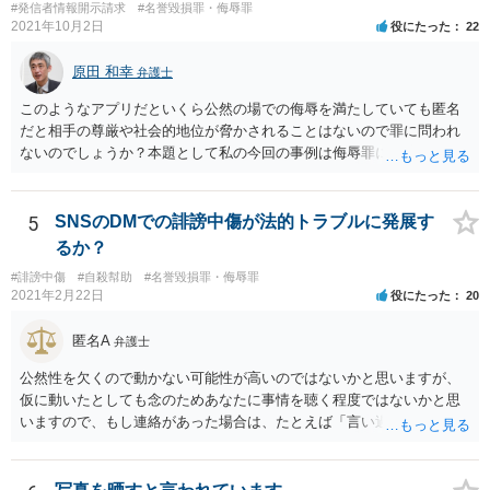
#発信者情報開示請求
#名誉毀損罪・侮辱罪
2021年10月2日
役にたった
22
原田 和幸
弁護士
このようなアプリだといくら公然の場での侮辱を満たしていても匿名
だと相手の尊厳や社会的地位が脅かされることはないので罪に問われ
ないのでしょうか？本題として私の今回の事例は侮辱罪には該当しな
いのでしょうか？ 相手が誰のことだか分からなければ、相手の社会的
評価を低下させたとは言えないでしょうから、侮辱罪にはならないと
思います。
5
SNSのDMでの誹謗中傷が法的トラブルに発展す
るか？
#誹謗中傷
#自殺幇助
#名誉毀損罪・侮辱罪
2021年2月22日
役にたった
20
匿名A
弁護士
公然性を欠くので動かない可能性が高いのではないかと思いますが、
仮に動いたとしても念のためあなたに事情を聴く程度ではないかと思
いますので、もし連絡があった場合は、たとえば「言い過ぎた部分が
あり反省しており、相手にも謝ったが、非公開のダイレクトメッセー
ジでのやりとりなので、公然性がないことが明らかなので、名誉毀損
や侮辱には当たらないと考えているが、相手は何らかの理由で公然性