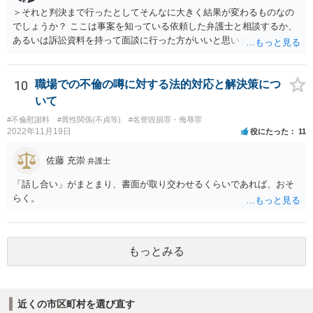
＞それと判決まで行ったとしてそんなに大きく結果が変わるものなの
でしょうか？ ここは事案を知っている依頼した弁護士と相談するか、
あるいは訴訟資料を持って面談に行った方がいいと思います。 和解
は、その時点での裁判官の印象（法律的には心証、と言ったりしま
す）に基づいて 提案されるもので、応じない場合提示案より上がった
り下がったりはありえます。 例えば、原告としては判決だともっと下
10
職場での不倫の噂に対する法的対応と解決策につ
がるかもしれないから応じておくか、とか 被告としては判決でもっと
いて
払うことになるリスクを考えたら和解に応じるか、とか考えさせるよ
#不倫慰謝料
#異性関係(不貞等)
#名誉毀損罪・侮辱罪
うな案が出てきます。
2022年11月19日
役にたった
11
佐藤 充崇
弁護士
「話し合い」がまとまり、書面が取り交わせるくらいであれば、おそ
らく。
もっとみる
近くの市区町村を選び直す