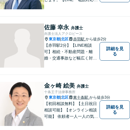
可】 離婚／労働問題／刑事／
交通事故／借金債務整理など
ご相談ください。アクロピー
スはあなたの味方です！他士
佐藤 幸永
弁護士
業との連携あり。
弁護士法人アクロピース
東京都
北区
赤羽駅
から徒歩2分
|
【赤羽駅2分】【LINE相談
詳細を見
可】相続・不動産問題・離
る
婚・交通事故など幅広く対
応。チーム体制による迅速か
つ丁寧なサポートで、納得で
きる解決を目指します。どの
ような内容でもお気軽にご相
金ヶ崎 絵美
弁護士
談ください。【24時間問い合
十条王子法律事務所
わせ受付中】
東京都
北区
東十条駅
から徒歩3分
|
【初回相談無料】【土日祝日
詳細を見
相談可能】【オンライン相談
る
可能】 依頼者一人一人の気持
ちを大切にし、最善の解決策
を見出す身近な弁護士である