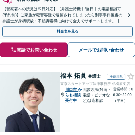
【警察署への接見は即日対応】【弁護士待機中/当日中の電話相談可
(予約制)】ご家族が犯罪容疑で逮捕されてしまったら刑事事件担当の
弁護士が身柄釈放・不起訴獲得に向けて全力でサポートします。【毎
月100名以上の相談実績】【関東エリア全域対応】
料金表を見る
電話でお問い合わせ
メールでお問い合わせ
福本 拓眞
弁護士
神奈川県
東京スタートアップ法律事務所 相模原支店
営業時間：0
川口市
か
面談方法(対面・
らも相談
電話・ビデオな
6:30~22:00
受付中
ど)は応相談
（平日）