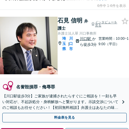
6件中 1-6件を表示
石見 信明
弁
インタビューを
見る
護士
弁護士法人翠 川口事務所
埼
川
川口駅
か
営業時間：10:00~1
玉
口
|
9:00（平日）
ら徒歩3分
県
市
名誉毀損罪・侮辱罪
【川口駅徒歩3分】ご家族が逮捕されたらすぐにご相談を！一刻も早
い対応が、不起訴処分・身柄解放へと繋がります。示談交渉について
のご相談もお任せください！【初回無料相談】弁護士はあなたの味方
です。今後の見通しもすぐにお伝えします。
料金表を見る