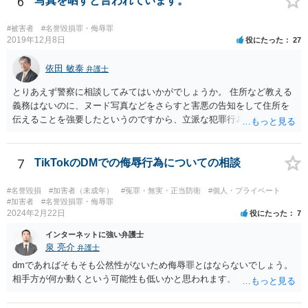
6
写真を晒すと言われています。
があると言っているのか」と反省の意を示しつつ、なぜ警察が連絡し
てきたのか尋ねることが考えられます。
#被害者
#名誉毀損罪・侮辱罪
2019年12月8日
役にたった
27
依田 敏泰
弁護士
とりあえず警察に相談してみてはいかがでしょうか。 住所など教える
義務はないのに、ヌード写真などをさらすと害悪の告知をして住所を
伝えることを強要したというのですから、立派な犯罪行為です。
7
TikTokのDMでの侮辱行為についての相談
#名誉毀損
#加害者（未成年）
#冤罪・無実・正当防衛
#個人・プライベート
#加害者
#名誉毀損罪・侮辱罪
2024年2月22日
役にたった
7
インターネットに強い弁護士
泉 亮介
弁護士
dmであればそもそも公然性がないため侮辱罪とはならないでしょう。
相手方が何か動くという可能性も低いかと思われます。