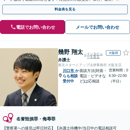
盗、交通事故などご相談ください【電話・メール相談可】
料金表を見る
電話でお問い合わせ
メールでお問い合わせ
幾野 翔太
大阪府
インタビュ
ーを見る
弁護士
東京スタートアップ法律事務所 大阪支店
営業時間：0
川口市
か
面談方法(対面・
らも相談
電話・ビデオな
6:30~22:00
受付中
ど)は応相談
（平日）
名誉毀損罪・侮辱罪
【警察署への接見は即日対応】【弁護士待機中/当日中の電話相談可