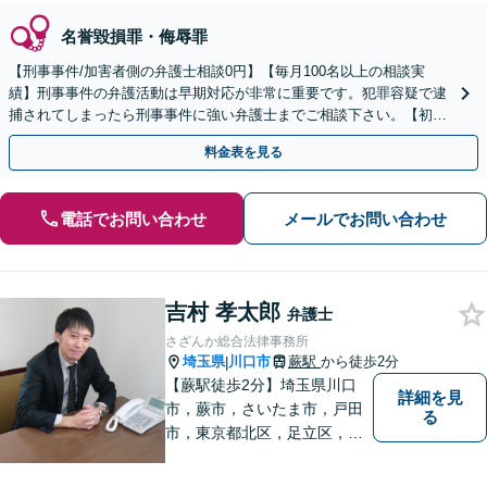
名誉毀損罪・侮辱罪
【刑事事件/加害者側の弁護士相談0円】【毎月100名以上の相談実
績】刑事事件の弁護活動は早期対応が非常に重要です。犯罪容疑で逮
捕されてしまったら刑事事件に強い弁護士までご相談下さい。【初回
相談０円(電話)】【加害者側の相談専門】
料金表を見る
電話でお問い合わせ
メールでお問い合わせ
吉村 孝太郎
弁護士
さざんか総合法律事務所
埼玉県
川口市
蕨駅
から徒歩2分
|
【蕨駅徒歩2分】埼玉県川口
詳細を見
市，蕨市，さいたま市，戸田
る
市，東京都北区，足立区，板
橋区で弁護士をお探しなら！
相続・不動産・企業法務等、