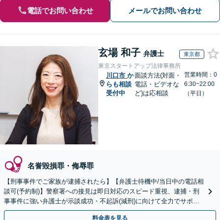
電話でお問い合わせ
メールでお問い合わせ
玄場 和子
弁護士
東京都
東京スタートアップ法律事務所
営業時間：0
川口市
か
面談方法(対面・
らも相談
電話・ビデオな
6:30~22:00
受付中
ど)は応相談
（平日）
名誉毀損罪・侮辱罪
【刑事事件でご家族が逮捕されたら】【弁護士待機中/当日中の電話相
談可(予約制)】警察署への接見は即日対応のスピード重視、逮捕・刑
事事件に強い弁護士が示談成功・不起訴(減刑)に向けて全力でサポー
トします。【加害者側の相談専門】
料金表を見る