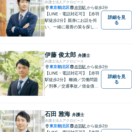
弁護士法人アクロピース
東京都
北区
赤羽駅
から徒歩2分
|
【LINE・電話対応可】【赤羽
詳細を見
駅徒歩2分】親身にお話を伺
る
い、一緒に最善の策を探しま
す。離婚／交通事故／借金問
題／不動産／相続などご相談
ください。チームを組んで弁
護をします。他士業との連携
伊藤 俊太郎
弁護士
あり【初回面談無料】
弁護士法人アクロピース
東京都
北区
赤羽駅
から徒歩2分
|
【LINE・電話対応可】【赤羽
詳細を見
駅徒歩2分】 離婚／労働問題
る
／刑事／交通事故／借金債務
整理などご相談ください。ス
ペシャリスト集団がチームを
組んで弁護をします。他士業
との連携あり。アクロピース
石田 雅海
弁護士
はあなたの味方です！
弁護士法人アクロピース
東京都
北区
赤羽駅
から徒歩2分
|