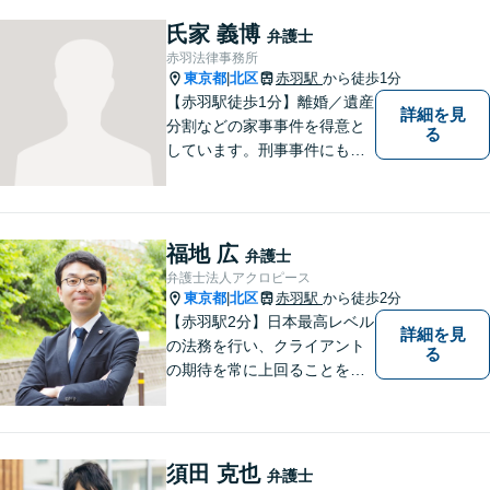
します。他事務所と連携した
弁護団事件の経験多数。【セ
氏家 義博
弁護士
カンドオピニオン対応】お気
赤羽法律事務所
軽にご連絡ください。
東京都
北区
赤羽駅
から徒歩1分
|
【赤羽駅徒歩1分】離婚／遺産
詳細を見
分割などの家事事件を得意と
る
しています。刑事事件にも対
応可能。複数対応ご希望の場
合、2名の弁護士で相談に対応
します。他事務所と連携した
弁護団事件の経験多数。【セ
福地 広
弁護士
カンドオピニオン対応】お気
弁護士法人アクロピース
軽にご連絡ください。
東京都
北区
赤羽駅
から徒歩2分
|
【赤羽駅2分】日本最高レベル
詳細を見
の法務を行い、クライアント
る
の期待を常に上回ることを使
命と考え活動しています。使
命を全てのクライアントに対
して実行し、クライアントの
最高のピースになるために精
須田 克也
弁護士
一杯の努力をしていきます。