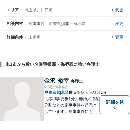
エリア
埼玉県、川口市
変更
相談内容
刑事事件、名誉毀損罪・侮辱罪
変更
詳細条件
未選択
変更
川口市から近い名誉毀損罪・侮辱罪に強い弁護士
金沢 裕幸
弁護士
赤羽法律事務所
東京都
北区
赤羽駅
から徒歩1分
|
【赤羽駅徒歩1分】離婚／遺産
詳細を見
分割などの家事事件を得意と
る
しています。刑事事件にも対
応可能。複数対応ご希望の場
合、2名の弁護士で相談に対応