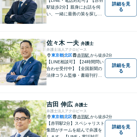
【LINE・電話対応可】【赤羽
詳細を見
駅徒歩2分】親身にお話を伺
る
い、一緒に最善の策を探しま
す。離婚／交通事故／借金問
題／不動産／相続などご相談
ください。チームを組んで弁
護をします。他士業との連携
佐々木 一夫
弁護士
あり【初回面談無料】
弁護士法人アクロピース
東京都
北区
赤羽駅
から徒歩2分
|
【LINE相談可】【24時間問い
詳細を見
合わせ受付中】【全国新聞の
る
法律コラム監修・書籍刊行・
メディア出演多】クレジット
カード、分割払い対応【電話
相談可】専門スタッフが概要
を伺い、相談予約をご案内。
吉田 伸広
弁護士
「有利な条件で解決したい」
弁護士法人アクロピース
と強い要望がある方はご相談
東京都
北区
赤羽駅
から徒歩2分
|
ください。
【赤羽駅2分】スペシャリスト
詳細を見
集団がチームを組んで弁護を
る
します。【LINE・電話対応