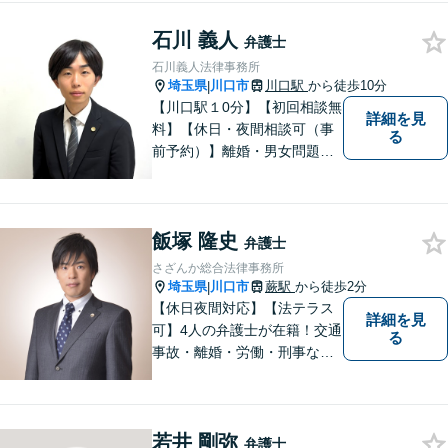
幅広いお困りごとを解決しま
石川 義人
す。親身な対応には定評がご
弁護士
ざいます。【FP２級】【宅
石川義人法律事務所
建】
埼玉県
川口市
川口駅
から徒歩10分
|
【川口駅１0分】【初回相談無
詳細を見
料】【休日・夜間相談可（事
る
前予約）】離婚・男女問題、
刑事事件、交通事故、借金問
題・債務整理など。依頼者様
のお悩み、ご不安に向き合
飯塚 隆史
い、納得いただける解決を目
弁護士
指します。
さざんか総合法律事務所
埼玉県
川口市
蕨駅
から徒歩2分
|
【休日夜間対応】【法テラス
詳細を見
可】4人の弁護士が在籍！交通
る
事故・離婚・労働・刑事な
ど、幅広い分野に対応可能！
依頼者様の利益を最優先に、
最善の解決を図ります。お困
若井 剛弥
りごとがあれば、お早めにご
弁護士