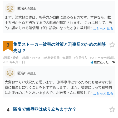
匿名A
弁護士
まず、請求額自体は、相手方が自由に決めるものです。本件なら、数
十万円から百万円程度までの範囲が想定されます。 これに対して、法
的に認められる賠償額（仮に訴訟になったときに裁判所が認める金
額）は、相手方の請求額よりも小さくなる例が多くあります。 本件で
は、ご相談者様が、そのなりすましアカウントを使い、Ｔｉｎｄｅｒ
上で具体的にどのような内容・程度のやり取りをしたのかといった個
3
集団ストーカー被害の対策と刑事罰のための相談
別的な事情に左右されます。 また、その他のお尋ねの点ですが、 ・将
先は？
来返還義務のある奨学金であっても、いったんご相談者様の口座に入
#恐喝・脅迫
#盗撮・のぞき
#名誉毀損罪・侮辱罪
#住居侵入
#ストーカー規制法
ったお金はご相談者様の財産としてカウントされます。 ・ご両親の財
2021年6月11日
役にたった
37
産はご相談者様の財産とは扱われません。もっとも、相手方がご相談
者様に対し、賠償金の用意のためご両親に協力を依頼するよう求めて
匿名B
弁護士
くることはあり得ます。 ・弁護士から連絡がある場合、通常は、連絡
先・請求額・支払先などが記載された書面が郵送されてくる場合が多
大変おつらい状況だと思います。 刑事事件とするためにも速やかに警
いと思料いたします。
察に相談しに行くことをおすすめします。 また、被害によって精神的
にお疲れのことと思いますので、お医者さんに相談して不安な気持ち
を解消することも検討してください。
4
匿名で侮辱罪は成り立ちますか？