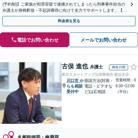
(予約制)】ご家族が犯罪容疑で逮捕されてしまったら刑事事件担当の
弁護士が身柄釈放・不起訴獲得に向けて全力でサポートします。【毎
月100名以上の相談実績】【全国対応】
料金表を見る
電話でお問い合わせ
メールでお問い合わせ
古俣 進也
弁護士
神奈川県
東京スタートアップ法律事務所 横浜支店
営業時間：0
川口市
か
面談方法(対面・
らも相談
電話・ビデオな
6:30~22:00
受付中
ど)は応相談
（平日）
名誉毀損罪・侮辱罪