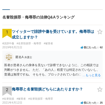
ことを心掛けており、多数の
方より、元気になった・安心
したという声をいただいてお
名誉毀損罪・侮辱罪の法律Q&Aランキング
ります。
1
ツイッターで誹謗中傷を受けています。侮辱罪は
成立しますか？
#誹謗中傷
#名誉毀損罪・侮辱罪
#被害者
2019年6月21日
役にたった
62
匿名A
弁護士
医者が患者さんの身体を見ないで診察できないように、この相談では
判断がつきません。 ただ、「あの人」程度では特定されていないし、
普通は無理ですね。 そもそも、ブロックされているのにわざわざ見に
行くことがどうなのかと。用もないのに公衆便所に行って、「臭い臭
い、困った困った」と騒いでいるイメージです。行かなければいいだ
ろう、と
2
侮辱罪と名誉毀損どちらにあたりますか？
#名誉毀損
#被害者
#名誉毀損罪・侮辱罪
2021年4月12日
役にたった
25