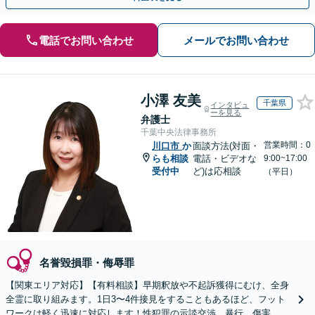
電話でお問い合わせ
メールでお問い合わせ
小澤 友美
千葉県
インタビュ
ーを見る
弁護士
千葉中央法律事務所
営業時間：0
川口市
か
面談方法(対面・
らも相談
電話・ビデオな
9:00~17:00
受付中
ど)は応相談
（平日）
名誉毀損罪・侮辱罪
【関東エリア対応】【有料相談】早期釈放や不起訴獲得にむけ、全身
全霊に取り組みます。1日3〜4件接見をすることもあるほど、フット
ワークは軽く迅速に対応します！性犯罪の示談交渉、暴行、傷害、窃