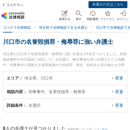
弁護士の方はこちら
ココナラへ
投稿する
探す
閲覧履歴
マイリスト
ログイン
ココナラ法律相談
埼玉県で法律相談できる弁護士
川口市で法律相談で
川口市の名誉毀損罪・侮辱罪に強い弁護士
埼玉県の川口市で名誉毀損罪・侮辱罪に強い弁護士が6名見つかりました。初回
面談無料や休日面談に対応している弁護士、解決事例を持つ弁護士なども掲載
中。刑事事件に関係する加害者側や少年犯罪、再犯・前科あり等の細かな分野
での絞り込み検索もでき便利です。特に弁護士法人翠 川口事務所の石見 信明弁
護士やさざんか総合法律事務所の吉村 孝太郎弁護士、石川義人法律事務所の石
エリア
埼玉県、川口市
変更
川 義人弁護士のプロフィール情報や弁護士費用、強みなどが注目されていま
す。『川口市で土日や夜間に発生した名誉毀損罪・侮辱罪のトラブルを今すぐ
相談内容
刑事事件、名誉毀損罪・侮辱罪
変更
に弁護士に相談したい』『名誉毀損罪・侮辱罪のトラブル解決の実績豊富な近
くの弁護士を検索したい』『初回相談無料で名誉毀損罪・侮辱罪を法律相談で
きる川口市内の弁護士に相談予約したい』などでお困りの相談者さんにおすす
詳細条件
未選択
変更
めです。
6
人の弁護士が見つかりました
(検索結果について詳しくは
こちら
)