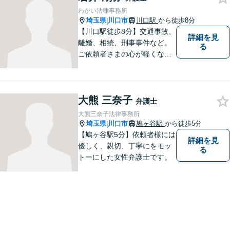
相談を！
わかい法律事務所
埼玉県
川口市
川口駅
から徒歩8分
|
【川口駅徒歩8分】交通事故、
詳細を見
離婚、相続、刑事事件など。
る
ご依頼者さまの心が軽くなる
よう尽力いたします。「弁護
士に相談してもいいのかな」
と迷われている方は、躊躇す
大熊 三奈子
ることなく私にご相談くださ
弁護士
い。【夜間相談可】
大熊三奈子法律事務所
埼玉県
川口市
鳩ヶ谷駅
から徒歩5分
|
【鳩ヶ谷駅5分】依頼者様には
詳細を見
優しく、親切、丁寧にをモッ
る
トーにした女性弁護士です。