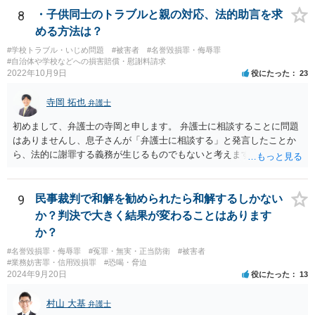
8
・子供同士のトラブルと親の対応、法的助言を求
める方法は？
#学校トラブル・いじめ問題
#被害者
#名誉毀損罪・侮辱罪
#自治体や学校などへの損害賠償・慰謝料請求
2022年10月9日
役にたった
23
寺岡 拓也
弁護士
初めまして、弁護士の寺岡と申します。 弁護士に相談することに問題
はありませんし、息子さんが「弁護士に相談する」と発言したことか
ら、法的に謝罪する義務が生じるものでもないと考えます。 経緯から
してもはや当人同士でのお話は難しい段階にきているようにも思いま
す。 子どもの専門相談窓口もありますし、一度相談だけでもしてはい
かがでしょうか。
9
民事裁判で和解を勧められたら和解するしかない
か？判決で大きく結果が変わることはあります
か？
#名誉毀損罪・侮辱罪
#冤罪・無実・正当防衛
#被害者
#業務妨害罪・信用毀損罪
#恐喝・脅迫
2024年9月20日
役にたった
13
村山 大基
弁護士