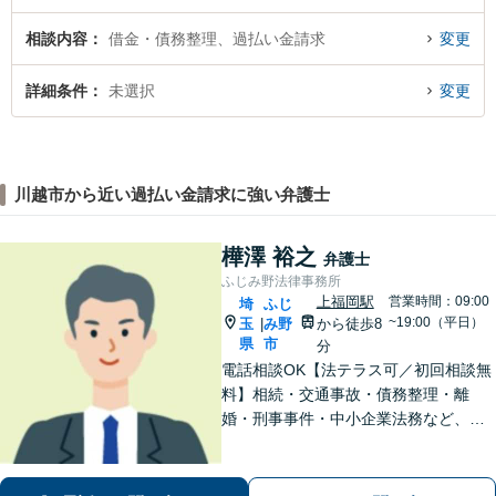
相談内容
借金・債務整理、過払い金請求
変更
詳細条件
未選択
変更
川越市から近い過払い金請求に強い弁護士
樺澤 裕之
弁護士
ふじみ野法律事務所
上福岡駅
営業時間：09:00
埼
ふじ
~19:00（平日）
玉
み野
から徒歩8
|
県
市
分
電話相談OK【法テラス可／初回相談無
料】相続・交通事故・債務整理・離
婚・刑事事件・中小企業法務など、お
困りごとは気兼ねなくご相談くださ
い！一人ひとり真摯に向き合い、解決
へと導きます【休日夜間対応】【上福