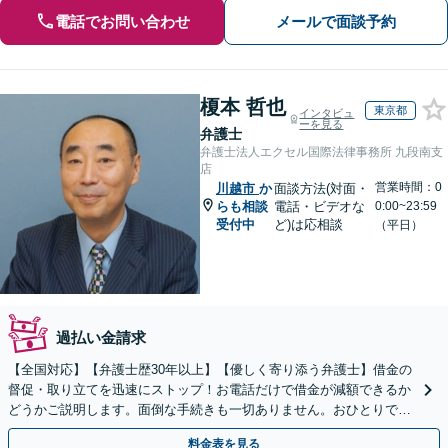
電話でお問い合わせ
メールで面談予約
榎本 哲也
東京都
インタビュ
ーを見る
弁護士
弁護士法人エクセル国際法律事務所 九段南支
店
営業時間：0
川越市
か
面談方法(対面・
らも相談
電話・ビデオな
0:00~23:59
受付中
ど)は応相談
（平日）
過払い金請求
【全国対応】【弁護士歴30年以上】【優しく寄り添う弁護士】借金の
督促・取り立てを迅速にストップ！お電話だけで借金が減額できるか
どうかご説明します。面倒な手続きも一切ありません。おひとりで悩
まず、お気軽にご相談ください。【電話相談可】
料金表を見る