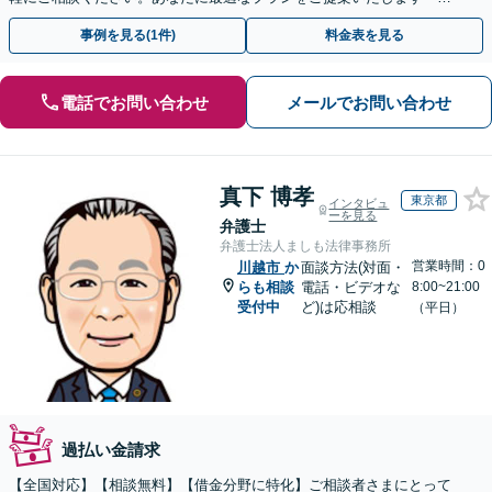
人破産にも強い弁護士」【休日・夜間対応】
事例を見る(1件)
料金表を見る
電話でお問い合わせ
メールでお問い合わせ
真下 博孝
東京都
インタビュ
ーを見る
弁護士
弁護士法人ましも法律事務所
営業時間：0
川越市
か
面談方法(対面・
らも相談
電話・ビデオな
8:00~21:00
受付中
ど)は応相談
（平日）
過払い金請求
【全国対応】【相談無料】【借金分野に特化】ご相談者さまにとって