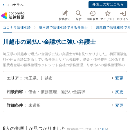
弁護士の方はこちら
ココナラへ
投稿する
探す
閲覧履歴
マイリスト
ログイン
ココナラ法律相談
埼玉県で法律相談できる弁護士
川越市で法律相談で
川越市の過払い金請求に強い弁護士
埼玉県の川越市で過払い金請求に強い弁護士が8名見つかりました。初回面談無
料や休日面談に対応している弁護士なども掲載中。借金・債務整理に関係する
消費者金融の債務整理やクレジット会社の債務整理、リボ払いの債務整理等の
細かな分野での絞り込み検索もでき便利です。特に弁護士法人心 川越法律事務
所の水野 高徳弁護士や南古谷法律事務所の遠藤 浩紀弁護士、弁護士法人ポート
エリア
埼玉県、川越市
変更
川越中央法律事務所の横山 聡弁護士のプロフィール情報や弁護士費用、強みな
どが注目されています。『川越市で土日や夜間に発生した過払い金請求のトラ
相談内容
借金・債務整理、過払い金請求
変更
ブルを今すぐに弁護士に相談したい』『過払い金請求のトラブル解決の実績豊
富な近くの弁護士を検索したい』『初回相談無料で過払い金請求を法律相談で
きる川越市内の弁護士に相談予約したい』などでお困りの相談者さんにおすす
詳細条件
未選択
変更
めです。
8
人の弁護士が見つかりました
(検索結果について詳しくは
こちら
)