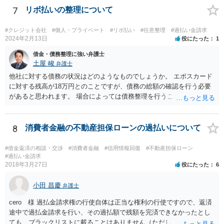
7
リボ払いの整理について
#クレジット会社
#個人・プライベート
#リボ払い
#任意整理
#過払い金請求
2024年2月13日
役にたった
1
借金・債務整理に強い弁護士
土屋 峻
弁護士
他社に対する債務の状況はどのようなものでしょうか。 エポスカード
に対する残高が18万円とのことですが、債務の総額の確認を行う必要
があると思われます。 場合によっては債務整理を行うことも検討する
べきと考えます。
8
消費者金融の不動産担保ローンの過払いについて
#借金返済の相談・交渉
#消費者金融
#信用情報回復
#不動産担保ローン
#過払い金請求
2018年3月27日
役にたった
6
小田 昌慶
弁護士
cero 様 過払金請求権の行使自体は正当な権利の行使ですので、返済
途中で過払金請求を行い、その過払額で残額を完済できなかったとし
ても、ブラックリストに載ることはありません（ただし、過払額で完