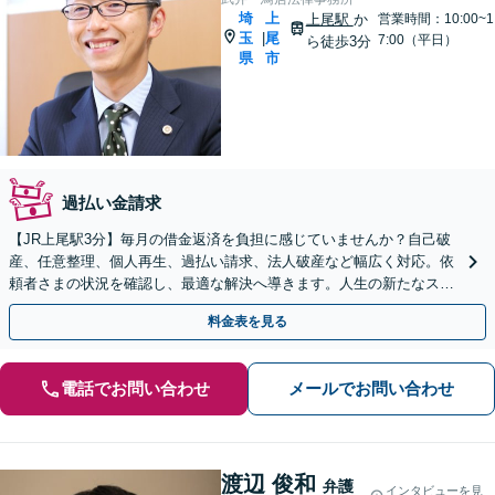
埼
上
上尾駅
か
営業時間：10:00~1
玉
尾
|
7:00（平日）
ら徒歩3分
県
市
過払い金請求
【JR上尾駅3分】毎月の借金返済を負担に感じていませんか？自己破
産、任意整理、個人再生、過払い請求、法人破産など幅広く対応。依
頼者さまの状況を確認し、最適な解決へ導きます。人生の新たなスタ
ートをお手伝いさせてください。【初回面談無料】
料金表を見る
電話でお問い合わせ
メールでお問い合わせ
渡辺 俊和
弁護
インタビューを見