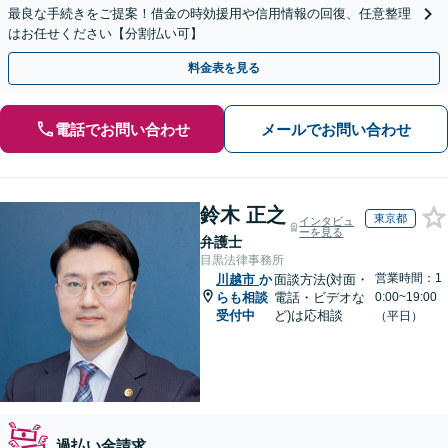
最良な手続きをご提案！借金の時効援用や信用情報の回復、任意整理
はお任せください【分割払い可】
料金表を見る
電話でお問い合わせ
メールでお問い合わせ
鈴木 正之
東京都
インタビュ
ーを見る
弁護士
目黒法律事務所
営業時間：1
川越市
か
面談方法(対面・
らも相談
電話・ビデオな
0:00~19:00
受付中
ど)は応相談
（平日）
過払い金請求