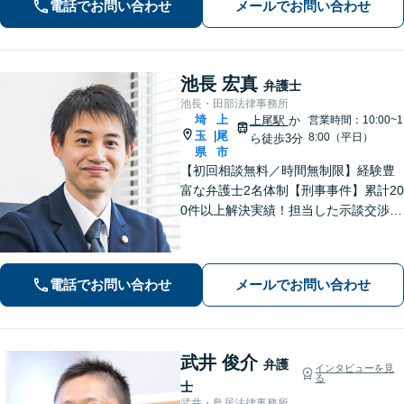
電話でお問い合わせ
メールでお問い合わせ
岡駅8分】【駐車場あり】
池長 宏真
弁護士
池長・田部法律事務所
埼
上
上尾駅
か
営業時間：10:00~1
玉
尾
|
8:00（平日）
ら徒歩3分
県
市
【初回相談無料／時間無制限】経験豊
富な弁護士2名体制【刑事事件】累計20
0件以上解決実績！担当した示談交渉の
ほとんどで不起訴獲得。性犯罪や暴
行・傷害に精通【離婚問題】不貞慰謝
料請求や財産分与、親権、養育費な
電話でお問い合わせ
メールでお問い合わせ
ど、累計200件以上の解決実績【上尾駅
3分】
武井 俊介
弁護
インタビューを見
る
士
武井・鳥居法律事務所