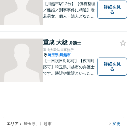
【川越市駅12分】【債務整理
詳細を見
／離婚／刑事事件に精通】老
る
若男女、個人・法人どなたか
らのご相談もお待ちしていま
す！依頼者様の安堵されたお
顔や笑顔、感謝のお言葉が私
の喜びです。お困りの際はお
重成 大毅
弁護士
早めにご相談ください！【完
重成大毅法律事務所
全個室対応】
埼玉県
川越市
|
【土日祝日対応可】【夜間対
詳細を見
応可】埼玉県川越市の弁護士
る
です。勝訴や敗訴といった結
果にかかわらず、依頼者の心
にある憤りや不安を取り除き
ます。ぜひ一度ご相談くださ
い。
エリア
埼玉県、川越市
変更