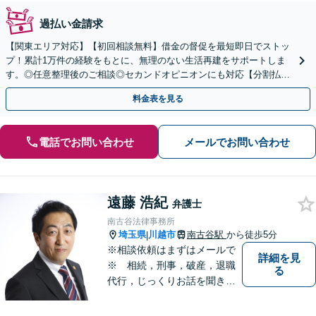
過払い金請求
【関東エリア対応】【初回相談無料】借金の督促を最短即日でストッ
プ！累計1万件の経験をもとに、無理のない生活再建をサポートしま
す。◎任意整理後のご相談◎セカンドオピニオンにも対応【分割払い
可】【完全個室】
料金表を見る
電話でお問い合わせ
メールでお問い合わせ
遠藤 浩紀
弁護士
南古谷法律事務所
埼玉県
川越市
南古谷駅
から徒歩5分
|
※相談依頼はまずはメールで
詳細を見
※ 相続，刑事，破産，退職
る
代行，じっくりお話を聞き、
ひとつひとつのご相談に取り
組んでいきます。労働局やハ