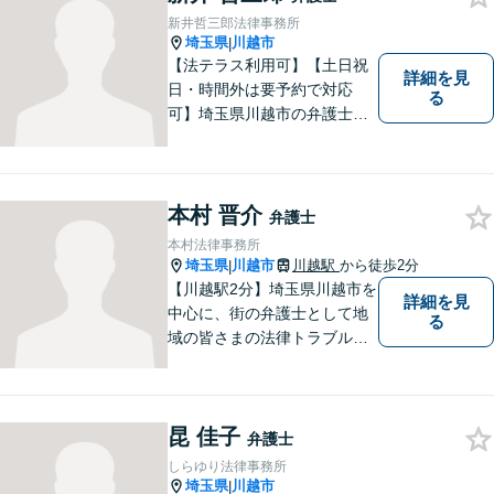
新井哲三郎法律事務所
埼玉県
川越市
|
【法テラス利用可】【土日祝
詳細を見
日・時間外は要予約で対応
る
可】埼玉県川越市の弁護士で
す。迅速かつ丁寧な仕事を心
がけております。まずはお気
軽にご相談ください。
本村 晋介
弁護士
本村法律事務所
埼玉県
川越市
川越駅
から徒歩2分
|
【川越駅2分】埼玉県川越市を
詳細を見
中心に、街の弁護士として地
る
域の皆さまの法律トラブル解
決をお手伝いしております。
迅速かつ丁寧な対応を心がけ
ております。 お一人で悩まず
昆 佳子
どうぞお気軽にご相談くださ
弁護士
い。
しらゆり法律事務所
埼玉県
川越市
|