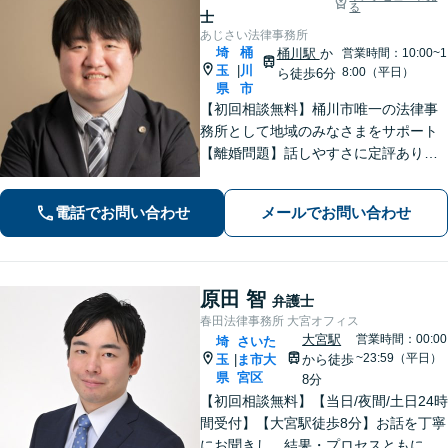
る
士
あじさい法律事務所
埼
桶
桶川駅
か
営業時間：10:00~1
玉
川
|
8:00（平日）
ら徒歩6分
県
市
【初回相談無料】桶川市唯一の法律事
務所として地域のみなさまをサポート
【離婚問題】話しやすさに定評あり！1
00件以上の対応実績を活かしたアドバ
イス【インターネット】スピーディー
電話でお問い合わせ
メールでお問い合わせ
な対応で円滑な解決を目指します【桶
川駅6分】【オンライン相談OK】
原田 智
弁護士
春田法律事務所 大宮オフィス
大宮駅
営業時間：00:00
埼
さいた
~23:59（平日）
玉
ま市大
から徒歩
|
県
宮区
8分
【初回相談無料】【当日/夜間/土日24時
間受付】【大宮駅徒歩8分】お話を丁寧
にお聞きし、結果・プロセスともにご