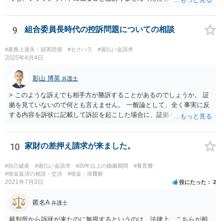
済できなかった残額について、その後に適切な返済ができなかった場
合は別問題です。）。 また、不動産担保ローンだからといって、過払
金請求ができないというものでもありません。 一般的に、不動産担保
9
組合委員長時代の控訴問題についての相談
ローンは法定利率内であることが多いため、過払金がない（若しくは
少額である）ということが多いだけであり、利息制限法の限度を超え
#業務上過失・損害賠償
#セクハラ
#過払い金請求
ている場合には過払金の請求は可能です。 元本が１００万円以上の場
2025年4月4日
合には、利息制限法上の上限利息は年利１５％なので、元本が６５０
万円、年利１６％であれば、過払金が発生している可能性はありま
影山 博英
弁護士
す。 また、不動産担保ローンで問題となるのは、カードローン取引か
> このような訴えでも相手方が勝訴することがあるのでしょうか。 証
ら不動産担保ローンに切り替えている場合であり、この場合にカード
拠を見ていないので何とも言えません。 一般論として、全く事実に反
ローン取引と不動産担保ローンを一連の取引として計算できるかとい
する内容を訴状に記載して訴訟を起こした場合に、証拠を巧妙に作出
う問題があります。 これについて、一連性が否定された裁判例もいく
し、関係者の口裏を合わせることで請求認容の判決が出る可能性はゼ
つかあるため、不動産担保ローンについては過払金請求が難しいとい
ロではありませんが、嘘はどこかで客観的事実との矛盾等を生じて嘘
う話を聞いたのかもしれませんが、先ほど述べたように、不動産担保
と露呈することが多いでしょう。裁判で虚偽の事実が主張された場
10
家財の差押え請求が来ました。
ローンという理由で過払金請求ができないということはありません。
合、相手方の反論・反証によって虚偽が虚偽と曝かれることが期待さ
先ほど述べたように、過払金が発生している可能性はあるので、元
れています。頑張って虚偽を曝いてください。 > 私は和解金を支払わ
本、返済計画及び返済経過等の具体的な資料を用意して、一度弁護士
#自己破産
#過払い金請求
#20年以上の婚姻期間
#養育費
なければいけないのでしょうか。 和解するかどうかは当事者の自由で
#借金返済の相談・交渉
#借金・浪費癖
に相談するのがよいと考えます。
2021年7月3日
役にたった
2
す。 > この副委員長の流した噂がきっかけで会社を辞めることにな
り、且つ今回のような裁判をおこされましたが、反訴というのは難し
匿名A
いでしょうか 副委員長の不法行為につき組合が使用者責任（民法715
弁護士
条）に基づく損害賠償債務を負うものと構成して組合に対して反訴を
裁判所から訴状が来たのに無視するというのは、法律上、こちらが相