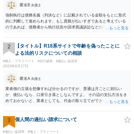
匿名B
弁護士
強制執行は債務名義（判決など）に記載されている金額をもとに形式
的に判断して進められます。もし貴殿が払いすぎであると考えている
のであれば、債務者から執行抗告や請求異議訴訟などの不服申立手段
を採るという制度の建て付けになっています。その意味では、債務者
側が動く必要があります。
2
【タイトル】R18系サイトで年齢を偽ったことに
よる法的リスクについての相談
#個人・プライベート
#自己破産
#過払い金請求
2023年8月17日
匿名A
弁護士
業者側の立場を想像すれば分かるのですが、普通は月ごとに前払い
か、後払いなら、口座引き落としなんですよ。 その辺の支払方法をき
めておかないと、業者としても、代金の取り立てができないじゃない
ですか。 なので、クレカや引き落としの設定もせずに登録できてしま
っている時点で、不審なんですよ。 支払い方法として、appleカードな
どを指定されるのは、それだけで不審だとはいえませんが、 総合的に
3
個人間の過払い請求について
みると、不審さは残りますね。 業者側に連絡をして、それでリスクが
消えるということもできません。身分証を渡したら、リスク増えます
#過払い金請求
#個人・プライベート