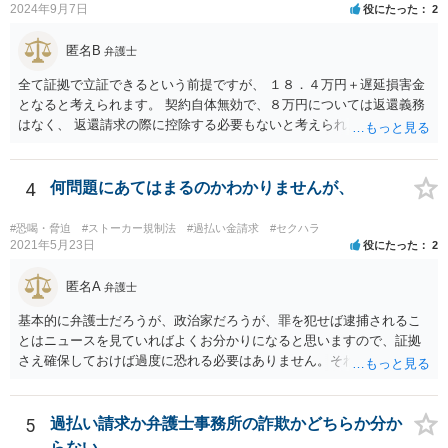
よ。 無視してしまった方が、かえってリスクを抑えることができると
2024年9月7日
役にたった
2
考えられます。
匿名B
弁護士
全て証拠で立証できるという前提ですが、 １８．４万円＋遅延損害金
となると考えられます。 契約自体無効で、８万円については返還義務
はなく、 返還請求の際に控除する必要もないと考えられます。
4
何問題にあてはまるのかわかりませんが、
#恐喝・脅迫
#ストーカー規制法
#過払い金請求
#セクハラ
2021年5月23日
役にたった
2
匿名A
弁護士
基本的に弁護士だろうが、政治家だろうが、罪を犯せば逮捕されるこ
とはニュースを見ていればよくお分かりになると思いますので、証拠
さえ確保しておけば過度に恐れる必要はありません。それでもなおご
心配であれば、ご自身でも弁護士に相談してもよいかもしれません。
5
過払い請求か弁護士事務所の詐欺かどちらか分か
らない。