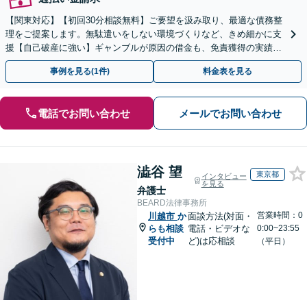
【関東対応】【初回30分相談無料】ご要望を汲み取り、最適な債務整
理をご提案します。無駄遣いをしない環境づくりなど、きめ細かに支
援【自己破産に強い】ギャンブルが原因の借金も、免責獲得の実績あ
り【夜間・休日対応】
事例を見る(1件)
料金表を見る
電話でお問い合わせ
メールでお問い合わせ
澁谷 望
東京都
インタビュー
を見る
弁護士
BEARD法律事務所
営業時間：0
川越市
か
面談方法(対面・
らも相談
電話・ビデオな
0:00~23:55
受付中
ど)は応相談
（平日）