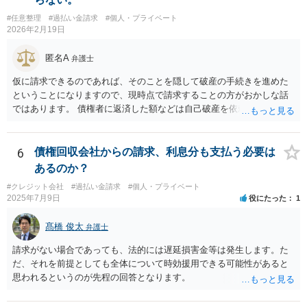
#任意整理
#過払い金請求
#個人・プライベート
2026年2月19日
匿名A
弁護士
仮に請求できるのであれば、そのことを隠して破産の手続きを進めた
ということになりますので、現時点で請求することの方がおかしな話
ではあります。 債権者に返済した額などは自己破産を依頼した弁護士
が把握していたかと思いますので、合わないなどということはなかっ
たはずです。
6
債権回収会社からの請求、利息分も支払う必要は
あるのか？
#クレジット会社
#過払い金請求
#個人・プライベート
2025年7月9日
役にたった
1
髙橋 俊太
弁護士
請求がない場合であっても、法的には遅延損害金等は発生します。た
だ、それを前提としても全体について時効援用できる可能性があると
思われるというのが先程の回答となります。