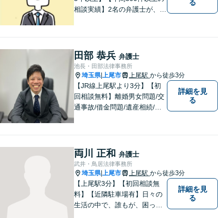
る
相談実績】2名の弁護士が、さ
まざまな問題を解決します！
【離婚】不倫の慰謝料請求、
財産分与、養育費など、ご相
談ください【相続】税理士や
田部 恭兵
弁護士
司法書士などと連携し、複雑
池長・田部法律事務所
な案件も対応。【狭山市駅4
埼玉県
上尾市
上尾駅
から徒歩3分
|
分】
【JR線上尾駅より3分】【初
詳細を見
回相談無料】離婚男女問題/交
る
通事故/借金問題/遺産相続/債
権回収を中心とした幅広い分
野を取り扱っております。皆
様に安心していただけるよう
に無料相談を時間を区切らず
両川 正和
弁護士
に設けております。ぜひ、お
武井・鳥居法律事務所
気軽にご相談ください。
埼玉県
上尾市
上尾駅
から徒歩3分
|
【上尾駅3分】【初回相談無
詳細を見
料】【近隣駐車場有】日々の
る
生活の中で、誰もが、困っ
て、悩んで、どうしたらいい