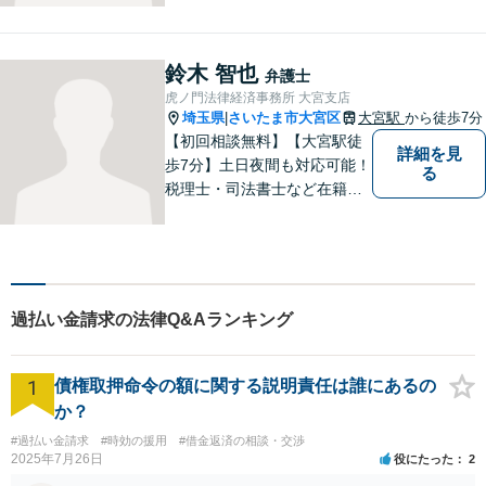
かわからなくて、途方に暮れ
て、何がなんだかわからなく
なってしまうことがあると思
鈴木 智也
弁護士
います。そんな時は、お気軽
虎ノ門法律経済事務所 大宮支店
に私にご相談ください。
埼玉県
さいたま市大宮区
大宮駅
から徒歩7分
|
【初回相談無料】【大宮駅徒
詳細を見
歩7分】土日夜間も対応可能！
る
税理士・司法書士など在籍で
ワンストップサービスを実
現。ふるさと埼玉で、皆様の
人生のお困りごとを解決しま
す。まずはご相談をお聞かせ
ください。
過払い金請求の法律Q&Aランキング
1
債権取押命令の額に関する説明責任は誰にあるの
か？
#過払い金請求
#時効の援用
#借金返済の相談・交渉
2025年7月26日
役にたった
2