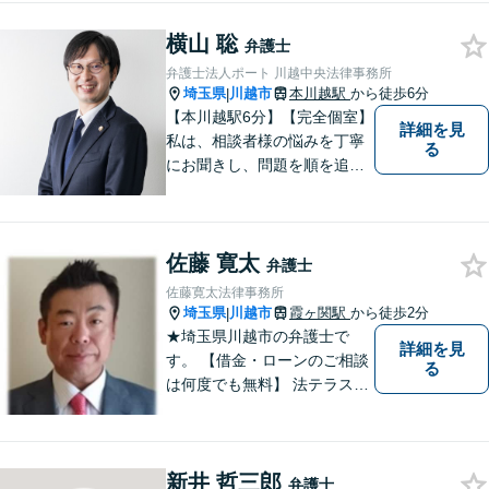
ローワークでの勤務経験の中
横山 聡
で、様々な問題に直面してき
弁護士
ました。相談だけでもお気軽
弁護士法人ポート 川越中央法律事務所
にお問合せください。
埼玉県
川越市
本川越駅
から徒歩6分
|
【本川越駅6分】【完全個室】
詳細を見
私は、相談者様の悩みを丁寧
る
にお聞きし、問題を順を追っ
て解決することを心がけてい
ます。 法律を利用することは
決して悪いことではありませ
佐藤 寛太
ん。問題を解決するための適
弁護士
切なサポートを提供します。
佐藤寛太法律事務所
お気軽にご相談ください。
埼玉県
川越市
霞ヶ関駅
から徒歩2分
|
★埼玉県川越市の弁護士で
詳細を見
す。 【借金・ローンのご相談
る
は何度でも無料】 法テラス契
約事務所です。 ホームページ
はこちら↓ http://www.kanta-la
w.com/
新井 哲三郎
弁護士