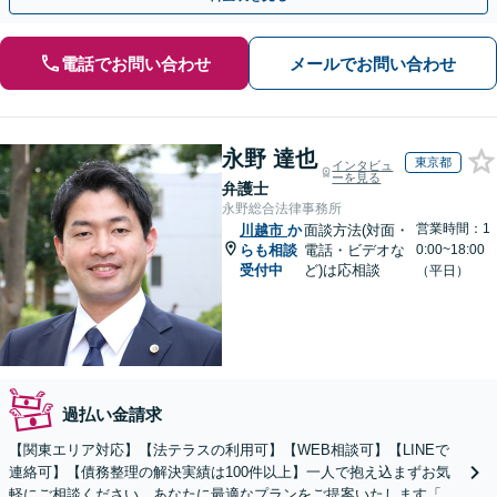
電話でお問い合わせ
メールでお問い合わせ
永野 達也
東京都
インタビュ
ーを見る
弁護士
永野総合法律事務所
営業時間：1
川越市
か
面談方法(対面・
らも相談
電話・ビデオな
0:00~18:00
受付中
ど)は応相談
（平日）
過払い金請求
【関東エリア対応】【法テラスの利用可】【WEB相談可】【LINEで
連絡可】【債務整理の解決実績は100件以上】一人で抱え込まずお気
軽にご相談ください。あなたに最適なプランをご提案いたします「法