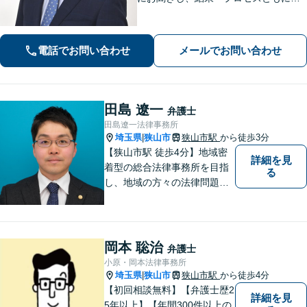
満足していただけるサービスを提供い
たします。
電話でお問い合わせ
メールでお問い合わせ
田島 遼一
弁護士
田島遼一法律事務所
埼玉県
狭山市
狭山市駅
から徒歩3分
|
【狭山市駅 徒歩4分】地域密
詳細を見
着型の総合法律事務所を目指
る
し、地域の方々の法律問題を
迅速かつ良い解決に導けるよ
う最善を尽くします。 法律問
題でお悩みのことがあればお
気軽にご相談ください。
岡本 聡治
弁護士
小原・岡本法律事務所
埼玉県
狭山市
狭山市駅
から徒歩4分
|
【初回相談無料】【弁護士歴2
詳細を見
5年以上】【年間300件以上の