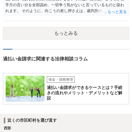
することは、手続きとしては可能です。 もっとも、副委員長が噂を流
手方の言い分を全部認め、一切争う気がないと言っているものと扱わ
した事実の立証がまず難しいかと思いますし、噂を流した行為と退職
れます。 そのように、向こうの差し押さえは、裁判所のお墨付きを得
との因果関係や、副委員長の行為が組合の事業の執行についての行為
て行われたもので、金融機関にすると、今から減額交渉に応じるメリ
に該当して民法715条の適用があるといえるのか、等論点が種々考えら
ットは一切ありません。 むしろ、あなたに連絡しても無視されたこと
れ、請求が認められることは容易ではないと思われます。 > 相手側は
で、裁判をするための時間と費用を使わされたわけで、その観点から
裁判所にねつ造された規約書を提出したのですが、それは何らかの罪
もっとみる
も減額や分割に乗ってくるとは思えません。 そうなると、基本的には
には問われないのでしょうか。 組合が組合名義の書面について架空の
自己破産という方向になってくるかと思います。
書面を作出して裁判所に提出したとしても、犯罪には該当しません。
過払い金請求に関連する法律相談コラム
借金・債務整理
過払い金請求ができるケースとは？手続
きの流れやメリット・デメリットなど解
説
近くの市区町村を選び直す
西部