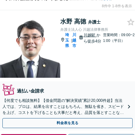
8件中 1-8件を表示
水野 高徳
弁護士
弁護士法人心 川越法律事務所
埼
川
川越駅
か
営業時間：09:00~2
玉
越
|
1:00（平日）
ら徒歩4分
県
市
過払い金請求
【何度でも相談無料】【借金問題の“解決実績”累計20,000件超】当法
人では、プロは、結果を出すことはもちろん、無駄を省き、スピード
を上げ、コストを下げることも大事だと考え、品質を落とすことな
く、費用を可能な限り安くすることにこだわります。
料金表を見る