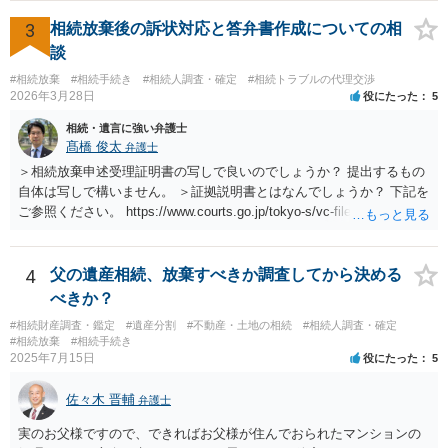
3
相続放棄後の訴状対応と答弁書作成についての相
談
#相続放棄
#相続手続き
#相続人調査・確定
#相続トラブルの代理交渉
2026年3月28日
役にたった
5
相続・遺言に強い弁護士
髙橋 俊太
弁護士
＞相続放棄申述受理証明書の写しで良いのでしょうか？ 提出するもの
自体は写しで構いません。 ＞証拠説明書とはなんでしょうか？ 下記を
ご参照ください。 https://www.courts.go.jp/tokyo-s/vc-files/tokyo-s/file/
14-1kisairei.pdf
4
父の遺産相続、放棄すべきか調査してから決める
べきか？
#相続財産調査・鑑定
#遺産分割
#不動産・土地の相続
#相続人調査・確定
#相続放棄
#相続手続き
2025年7月15日
役にたった
5
佐々木 晋輔
弁護士
実のお父様ですので、できればお父様が住んでおられたマンションの