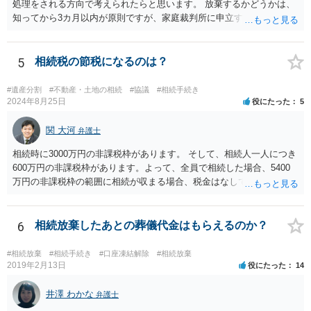
処理をされる方向で考えられたらと思います。 放棄するかどうかは、
知ってから3カ月以内が原則ですが、家庭裁判所に申立すれば3カ月の
期間を伸長することができます。 その間に、財産の状況を調査して、
放棄するかどうか決めることができます。 銀行やサラ金が数年も放置
することはありませんので、数年後に借金が発見される可能性はほぼ
5
相続税の節税になるのは？
ありません。 なお、私が扱った相続放棄を検討していた案件で、期間
伸長して調査したところ、サラ金に対する過払金など相当な財産が見
#遺産分割
#不動産・土地の相続
#協議
#相続手続き
つかったため相続したという事例がありました。
2024年8月25日
役にたった
5
関 大河
弁護士
相続時に3000万円の非課税枠があります。 そして、相続人一人につき
600万円の非課税枠があります。よって、全員で相続した場合、5400
万円の非課税枠の範囲に相続が収まる場合、税金はなしです。 一人が
相続放棄すると、600万円の枠が一つ減ります。よって、4800万円の
範囲となります。 一般的には、全員で相続する方が税金はお得です。
また、全員で相続しても、話し合いの結果、親がすべて相続と決める
6
相続放棄したあとの葬儀代金はもらえるのか？
こともできます。この場合でも相続の非課税枠は、全員で相続した540
0万円分使えます。 父が亡くなり、母が全部相続すると、母から三人
#相続放棄
#相続手続き
#口座凍結解除
#相続放棄
で相続する際は、4800万円が非課税枠となります。 そうすると、母が
2019年2月13日
役にたった
14
亡くなってから相続すると、両親のどちらかが亡くなってから相続す
るより非課税の枠が減少します。 計画的に相続をするのがおすすめと
井澤 わかな
弁護士
いうことになります。これ以外にも気をつける点はあるかもしれませ