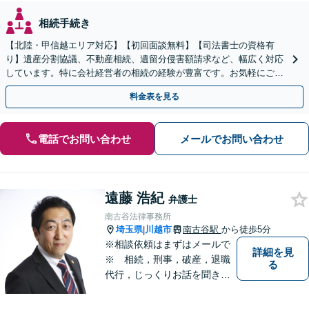
相続手続き
【北陸・甲信越エリア対応】【初回面談無料】【司法書士の資格有
り】遺産分割協議、不動産相続、遺留分侵害額請求など、幅広く対応
しています。特に会社経営者の相続の経験が豊富です。お気軽にご相
談ください。【休日・夜間面談可】【オンライン面談可】
料金表を見る
電話でお問い合わせ
メールでお問い合わせ
遠藤 浩紀
弁護士
南古谷法律事務所
埼玉県
川越市
南古谷駅
から徒歩5分
|
※相談依頼はまずはメールで
詳細を見
※ 相続，刑事，破産，退職
る
代行，じっくりお話を聞き、
ひとつひとつのご相談に取り
組んでいきます。労働局やハ