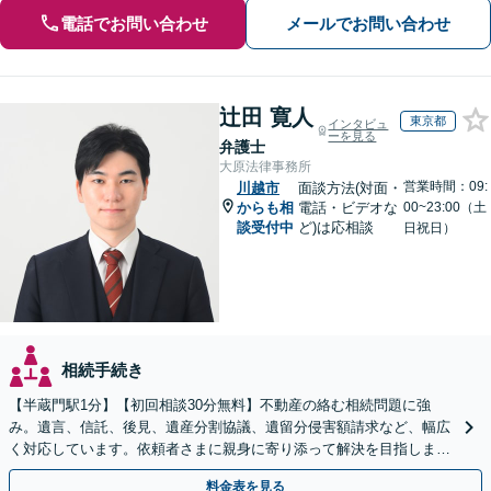
電話でお問い合わせ
メールでお問い合わせ
辻田 寛人
東京都
インタビュ
ーを見る
弁護士
大原法律事務所
営業時間：09:
川越市
面談方法(対面・
からも相
電話・ビデオな
00~23:00（土
談受付中
ど)は応相談
日祝日）
相続手続き
【半蔵門駅1分】【初回相談30分無料】不動産の絡む相続問題に強
み。遺言、信託、後見、遺産分割協議、遺留分侵害額請求など、幅広
く対応しています。依頼者さまに親身に寄り添って解決を目指しま
す。
料金表を見る