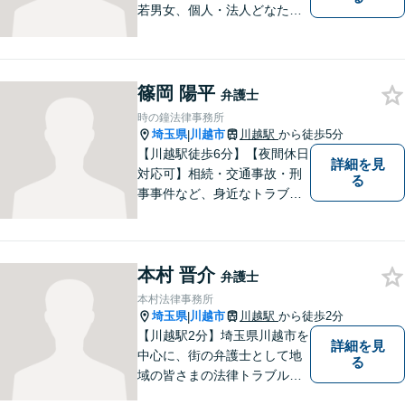
若男女、個人・法人どなたか
らのご相談もお待ちしていま
す！依頼者様の安堵されたお
顔や笑顔、感謝のお言葉が私
の喜びです。お困りの際はお
篠岡 陽平
弁護士
早めにご相談ください！【完
時の鐘法律事務所
全個室対応】
埼玉県
川越市
川越駅
から徒歩5分
|
【川越駅徒歩6分】【夜間休日
詳細を見
対応可】相続・交通事故・刑
る
事事件など、身近なトラブル
に精通！依頼者の悩みに寄り
添うことを大切にしながら、
ご希望を尊重した解決になる
本村 晋介
よう尽力します。お困りごと
弁護士
があれば、お気軽にご連絡く
本村法律事務所
ださい。
埼玉県
川越市
川越駅
から徒歩2分
|
【川越駅2分】埼玉県川越市を
詳細を見
中心に、街の弁護士として地
る
域の皆さまの法律トラブル解
決をお手伝いしております。