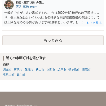
相続・遺言に強い弁護士
西谷 拓哉
弁護士
一般的ですが、古い書式ですね。 今は2020年4月施行の改正民法によ
り、個人根保証といういわゆる包括的な損害賠償義務の保証について
は上限を定める必要があります(極度額といいます。)。 この書式にサ
インしても、実際は連帯保証部分は民法465条の2②により無効とな
り、会社側は請求できない可能性が高そうです。
もっとみる
近くの市区町村を選び直す
西部
川越市
所沢市
飯能市
狭山市
入間市
坂戸市
鶴ヶ島市
日高市
毛呂山町
越生町
ココナラ法律相談について