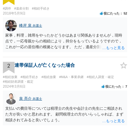
#調停
#遺産分割
#相続手続き
2018年5月9日
役にたった
52
峰岸 泉
弁護士
家事，料理，雑用をやったかどうかはあまり関係ありませんが，現時
点で，一応母親からの相続により，持分をもっているようですので，
これが一応の居住権の根拠となります。 ただ，遺産分割により，母の
持分を父親が取得した場合，住み続けるのは難しいかも知れません。
2
連帯保証人が亡くなった場合
#相続放棄
#相続手続き
#相続放棄
#M&A・事業承継
#相続人調査・確定
#相続財産調査・鑑定
2024年3月6日
役にたった
7
泉 亮介
弁護士
支払いの費目等については税理士の先生や会計士の先生にご相談され
た方が良いかと思われます。 顧問税理士の方がいらっしゃれば、まず
相談されてみると良いでしょう。