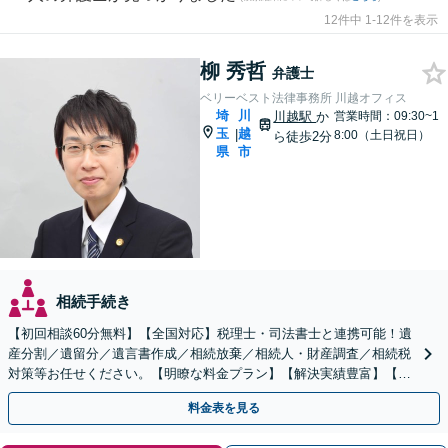
12件中 1-12件を表示
柳 秀哲
弁護士
ベリーベスト法律事務所 川越オフィス
埼
川
川越駅
か
営業時間：09:30~1
玉
越
|
8:00（土日祝日）
ら徒歩2分
県
市
相続手続き
【初回相談60分無料】【全国対応】税理士・司法書士と連携可能！遺
産分割／遺留分／遺言書作成／相続放棄／相続人・財産調査／相続税
対策等お任せください。【明瞭な料金プラン】【解決実績豊富】【電
話相談可】
料金表を見る