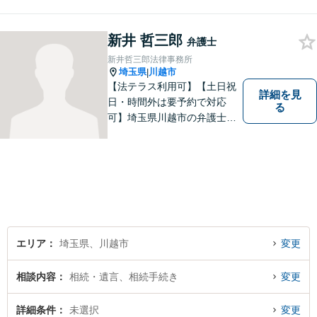
迅速かつ丁寧な対応を心がけ
ております。 お一人で悩まず
新井 哲三郎
どうぞお気軽にご相談くださ
弁護士
い。
新井哲三郎法律事務所
埼玉県
川越市
|
【法テラス利用可】【土日祝
詳細を見
日・時間外は要予約で対応
る
可】埼玉県川越市の弁護士で
す。迅速かつ丁寧な仕事を心
がけております。まずはお気
軽にご相談ください。
エリア
埼玉県、川越市
変更
相談内容
相続・遺言、相続手続き
変更
詳細条件
未選択
変更