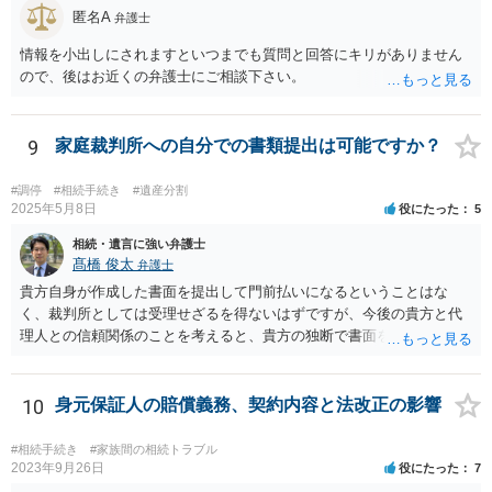
匿名A
弁護士
情報を小出しにされますといつまでも質問と回答にキリがありません
ので、後はお近くの弁護士にご相談下さい。
9
家庭裁判所への自分での書類提出は可能ですか？
#調停
#相続手続き
#遺産分割
2025年5月8日
役にたった
5
相続・遺言に強い弁護士
髙橋 俊太
弁護士
貴方自身が作成した書面を提出して門前払いになるということはな
く、裁判所としては受理せざるを得ないはずですが、今後の貴方と代
理人との信頼関係のことを考えると、貴方の独断で書面を提出したり
裁判所に電話したりするのはお勧めしにくいところです。 現在の弁護
士が主張書面の提出を渋っているようですが、弁護士として提出の実
益がないと考えている可能性もあると思いますので、そのあたりも含
10
身元保証人の賠償義務、契約内容と法改正の影響
めて、弁護士見解を確認等するためによく打ち合わせた方がよいと思
います。単に面倒臭いということで書面提出をしないということであ
#相続手続き
#家族間の相続トラブル
れば、当該弁護士との委任関係を修了した上で、貴方のほうで書面提
2023年9月26日
役にたった
7
出することを検討なさった方がよいでしょう。