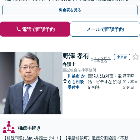
紛争予防をご検討の方も、お気軽にご相談ください。
料金表を見る
電話で面談予約
メールで面談予約
野澤 孝有
東京都
インタビュ
ーを見る
弁護士
至誠総合法律事務所
営業時
川越市
か
面談方法(対面・電
らも相談
話・ビデオなど)は
間：本日
受付中
応相談
定休日
相続手続き
【相続問題に強い弁護士です！】【電話相談可】遺産分割協議／不動