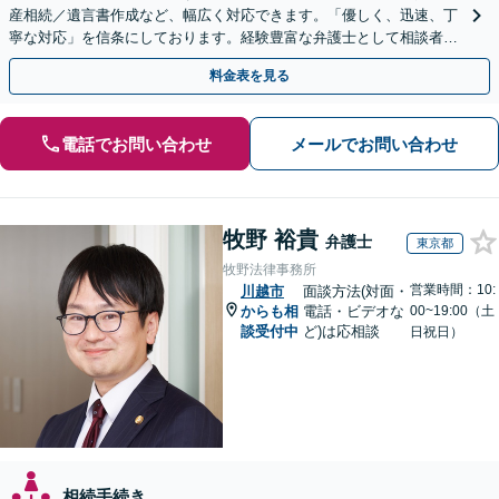
産相続／遺言書作成など、幅広く対応できます。「優しく、迅速、丁
寧な対応」を信条にしております。経験豊富な弁護士として相談者様
のため全力を尽くします。お気軽にご相談ください。
料金表を見る
電話でお問い合わせ
メールでお問い合わせ
牧野 裕貴
弁護士
東京都
牧野法律事務所
営業時間：10:
川越市
面談方法(対面・
からも相
電話・ビデオな
00~19:00（土
談受付中
ど)は応相談
日祝日）
相続手続き