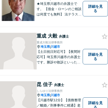
★埼玉県川越市の弁護士で
詳細を見
す。 【借金・ローンのご相談
る
は何度でも無料】 法テラス契
約事務所です。 ホームページ
はこちら↓ http://www.kanta-la
w.com/
重成 大毅
弁護士
重成大毅法律事務所
埼玉県
川越市
|
【土日祝日対応可】【夜間対
詳細を見
応可】埼玉県川越市の弁護士
る
です。勝訴や敗訴といった結
果にかかわらず、依頼者の心
にある憤りや不安を取り除き
ます。ぜひ一度ご相談くださ
い。
昆 佳子
弁護士
しらゆり法律事務所
埼玉県
川越市
|
【川越市駅12分】【債務整理
詳細を見
／離婚／刑事事件に精通】老
る