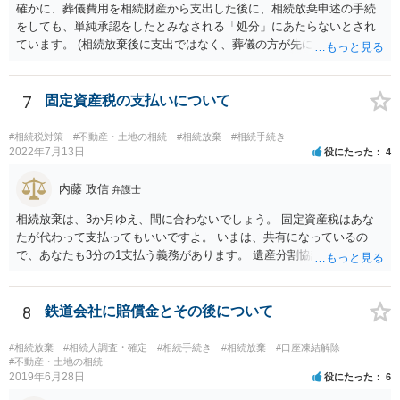
確かに、葬儀費用を相続財産から支出した後に、相続放棄申述の手続
んので、一度相談して想定するのがおすすめと思います。
をしても、単純承認をしたとみなされる「処分」にあたらないとされ
ています。 (相続放棄後に支出ではなく、葬儀の方が先に来るのが通常
だと思いますので、葬儀→葬儀費用を相続財産から支出→相続放棄申
述の手続ということだと思いますが) ただ、葬儀費用ならいくらでもよ
いということではなく、身分相応の、社会的儀式として当然認められ
7
固定資産税の支払いについて
る程度の金額に留まると考えた方がよいです。 もし、相続人の皆さん
に葬儀費用を支出する経済力がなく、質素な葬儀を行った費用であれ
#相続税対策
#不動産・土地の相続
#相続放棄
#相続手続き
ば相続財産から支出しても単純承認と認められない可能性が高いの
2022年7月13日
役にたった
4
で、相続放棄申述が受理される可能性も高いと思います。
内藤 政信
弁護士
相続放棄は、3か月ゆえ、間に合わないでしょう。 固定資産税はあな
たが代わって支払ってもいいですよ。 いまは、共有になっているの
で、あなたも3分の1支払う義務があります。 遺産分割協議をして、不
動産取得者を決めて、相続登記する必要があります。 登記名義人に支
払い義務があります。
8
鉄道会社に賠償金とその後について
#相続放棄
#相続人調査・確定
#相続手続き
#相続放棄
#口座凍結解除
#不動産・土地の相続
2019年6月28日
役にたった
6