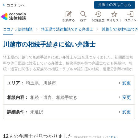
弁護士の方はこちら
ココナラへ
投稿する
探す
閲覧履歴
マイリスト
ログイン
ココナラ法律相談
埼玉県で法律相談できる弁護士
川越市で法律相談で
川越市の相続手続きに強い弁護士
埼玉県の川越市で相続手続きに強い弁護士が12名見つかりました。初回面談無
料や休日面談に対応している弁護士、解決事例を持つ弁護士なども掲載中。相
続・遺言に関係する家族間の相続トラブルや認知症の相続、遺産分割等の細か
な分野での絞り込み検索もでき便利です。特にベリーベスト法律事務所 川越オ
フィスの柳 秀哲弁護士や南古谷法律事務所の遠藤 浩紀弁護士、弁護士法人ポー
エリア
埼玉県、川越市
変更
ト 川越中央法律事務所の横山 聡弁護士のプロフィール情報や弁護士費用、強み
などが注目されています。『川越市で土日や夜間に発生した相続手続きのトラ
相談内容
相続・遺言、相続手続き
変更
ブルを今すぐに弁護士に相談したい』『相続手続きのトラブル解決の実績豊富
な近くの弁護士を検索したい』『初回相談無料で相続手続きを法律相談できる
川越市内の弁護士に相談予約したい』などでお困りの相談者さんにおすすめで
詳細条件
未選択
変更
す。
12
人の弁護士が見つかりました
(検索結果について詳しくは
こちら
)