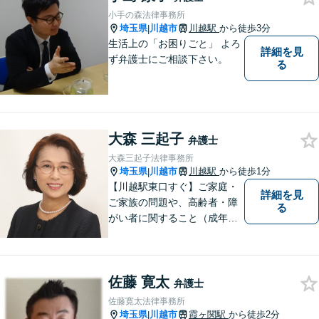
小手の森法律事務所
埼玉県
川越市
川越駅
から徒歩3分
|
生活上の「お困りごと」 よろ
詳細を見
ず弁護士にご相談下さい。
る
大森 三起子
弁護士
大森三起子法律事務所
埼玉県
川越市
川越駅
から徒歩1分
|
【川越駅東口すぐ】ご家庭・
詳細を見
ご家族の問題や、高齢者・障
る
がい者に関すること（成年後
見制度、虐待など）、犯罪被
害者の支援などに取り組んで
います。お気軽にご相談下さ
佐藤 寛太
い。
弁護士
佐藤寛太法律事務所
埼玉県
川越市
霞ヶ関駅
から徒歩2分
|