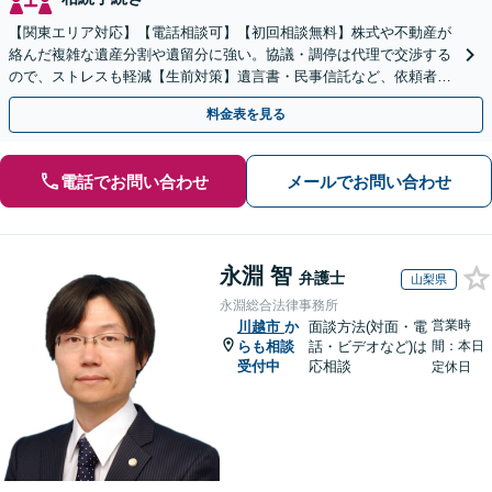
【関東エリア対応】【電話相談可】【初回相談無料】株式や不動産が
絡んだ複雑な遺産分割や遺留分に強い。協議・調停は代理で交渉する
ので、ストレスも軽減【生前対策】遺言書・民事信託など、依頼者さ
まの希望に合わせて対応【夜間・休日面談可】
料金表を見る
電話でお問い合わせ
メールでお問い合わせ
永淵 智
弁護士
山梨県
永淵総合法律事務所
営業時
川越市
か
面談方法(対面・電
らも相談
話・ビデオなど)は
間：本日
受付中
応相談
定休日