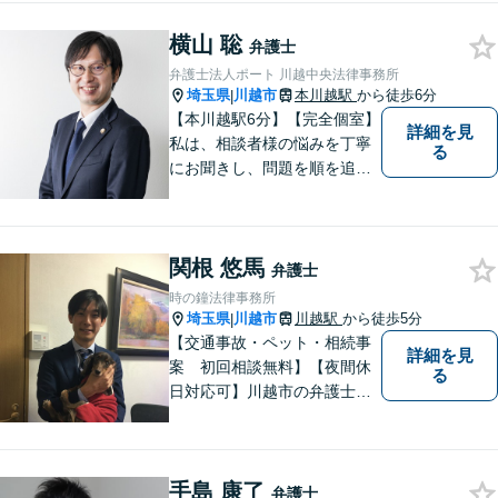
ローワークでの勤務経験の中
横山 聡
で、様々な問題に直面してき
弁護士
ました。相談だけでもお気軽
弁護士法人ポート 川越中央法律事務所
にお問合せください。
埼玉県
川越市
本川越駅
から徒歩6分
|
【本川越駅6分】【完全個室】
詳細を見
私は、相談者様の悩みを丁寧
る
にお聞きし、問題を順を追っ
て解決することを心がけてい
ます。 法律を利用することは
決して悪いことではありませ
関根 悠馬
ん。問題を解決するための適
弁護士
切なサポートを提供します。
時の鐘法律事務所
お気軽にご相談ください。
埼玉県
川越市
川越駅
から徒歩5分
|
【交通事故・ペット・相続事
詳細を見
案 初回相談無料】【夜間休
る
日対応可】川越市の弁護士で
交通事故とペットの法律相談
に力を入れています。ぜひ一
度ご相談ください。
手島 康了
弁護士