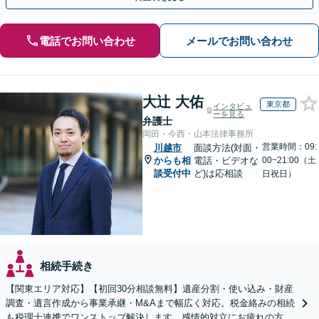
電話でお問い合わせ
メールでお問い合わせ
大辻 大佑
東京都
インタビュ
ーを見る
弁護士
岡田・今西・山本法律事務所
営業時間：09:
川越市
面談方法(対面・
からも相
電話・ビデオな
00~21:00（土
談受付中
ど)は応相談
日祝日）
相続手続き
【関東エリア対応】【初回30分相談無料】遺産分割・使い込み・財産
調査・遺言作成から事業承継・M&Aまで幅広く対応。税金絡みの相続
も税理士連携でワンストップ解決します。感情的対立にお疲れの方や