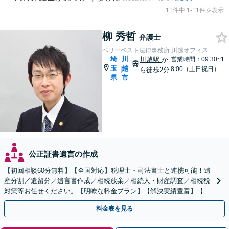
11件中 1-11件を表示
柳 秀哲
弁護士
ベリーベスト法律事務所 川越オフィス
埼
川
川越駅
か
営業時間：09:30~1
玉
越
|
8:00（土日祝日）
ら徒歩2分
県
市
公正証書遺言の作成
【初回相談60分無料】【全国対応】税理士・司法書士と連携可能！遺
産分割／遺留分／遺言書作成／相続放棄／相続人・財産調査／相続税
対策等お任せください。【明瞭な料金プラン】【解決実績豊富】【電
話相談可】
料金表を見る