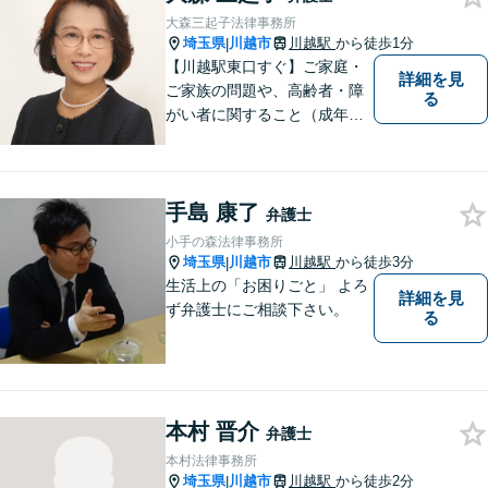
ました。相談だけでもお気軽
大森三起子法律事務所
にお問合せください。
埼玉県
川越市
川越駅
から徒歩1分
|
【川越駅東口すぐ】ご家庭・
詳細を見
ご家族の問題や、高齢者・障
る
がい者に関すること（成年後
見制度、虐待など）、犯罪被
害者の支援などに取り組んで
います。お気軽にご相談下さ
手島 康了
い。
弁護士
小手の森法律事務所
埼玉県
川越市
川越駅
から徒歩3分
|
生活上の「お困りごと」 よろ
詳細を見
ず弁護士にご相談下さい。
る
本村 晋介
弁護士
本村法律事務所
埼玉県
川越市
川越駅
から徒歩2分
|