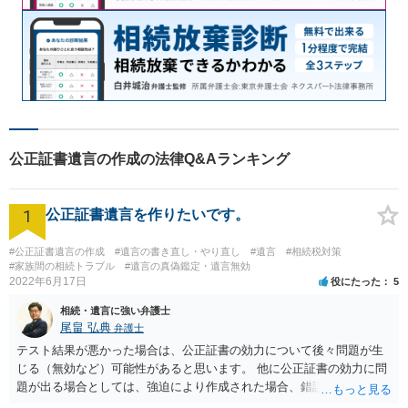
公正証書遺言の作成の法律Q&Aランキング
1
公正証書遺言を作りたいです。
#公正証書遺言の作成
#遺言の書き直し・やり直し
#遺言
#相続税対策
#家族間の相続トラブル
#遺言の真偽鑑定・遺言無効
2022年6月17日
役にたった
5
相続・遺言に強い弁護士
尾畠 弘典
弁護士
テスト結果が悪かった場合は、公正証書の効力について後々問題が生
じる（無効など）可能性があると思います。 他に公正証書の効力に問
題が出る場合としては、強迫により作成された場合、錯誤（勘違い）
の場合などがあります。 遺言の対象となる財産の多寡などにもよりま