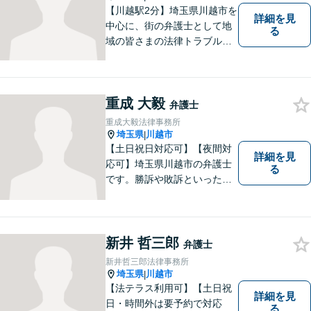
【川越駅2分】埼玉県川越市を
詳細を見
中心に、街の弁護士として地
る
域の皆さまの法律トラブル解
決をお手伝いしております。
迅速かつ丁寧な対応を心がけ
ております。 お一人で悩まず
重成 大毅
どうぞお気軽にご相談くださ
弁護士
い。
重成大毅法律事務所
埼玉県
川越市
|
【土日祝日対応可】【夜間対
詳細を見
応可】埼玉県川越市の弁護士
る
です。勝訴や敗訴といった結
果にかかわらず、依頼者の心
にある憤りや不安を取り除き
ます。ぜひ一度ご相談くださ
い。
新井 哲三郎
弁護士
新井哲三郎法律事務所
埼玉県
川越市
|
【法テラス利用可】【土日祝
詳細を見
日・時間外は要予約で対応
る