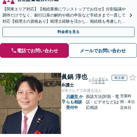
【関東エリア対応】【相続業務にワンストップでお任せ】分割協議や
調停だけでなく、銀行口座の解約や税の申告など手続きまで一貫して
対応【税理士の資格あり】税理士経験を活かし、相続税も考慮した相
続手続きもお任せください【初回相談無料】生前贈与も対応
料金表を見る
電話でお問い合わせ
メールでお問い合わせ
眞鍋 淳也
東京都
インタビュ
ーを見る
弁護士
日本クレアス弁護士法人
営業時
川越市
か
面談方法(対面・電
らも相談
話・ビデオなど)は
間：本日
受付中
応相談
定休日