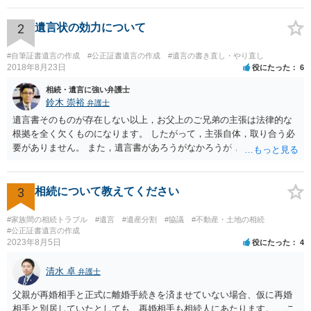
すが、弁護士に作成を依頼する場合は、１０～数十万円程度になるケ
ースが多いと思います。 報酬体系は、弁護士ごとに異なりますので一
2
遺言状の効力について
律の基準はありません。
#自筆証書遺言の作成
#公正証書遺言の作成
#遺言の書き直し・やり直し
2018年8月23日
役にたった
6
相続・遺言に強い弁護士
鈴木 崇裕
弁護士
遺言書そのものが存在しない以上，お父上のご兄弟の主張は法律的な
根拠を全く欠くものになります。 したがって，主張自体，取り合う必
要がありません。 また，遺言書があろうがなかろうが，お父上のご兄
弟と面会しなければならない義務はもともとありません。 峰岸先生の
ご回答にもありますが， 代理人弁護士をたてて，その弁護士から相手
方に対して， ・相続に関する主張は法的根拠がなく，一切応じないこ
3
相続について教えてください
と ・今後一切の連絡をしてこないでほしいこと ・連絡を継続してくる
ようであれば警察への通報や法的措置も辞さないこと などを記載した
#家族間の相続トラブル
#遺言
#遺産分割
#協議
#不動産・土地の相続
書面を発送してもらうことがよろしいように思います。
#公正証書遺言の作成
2023年8月5日
役にたった
4
清水 卓
弁護士
父親が再婚相手と正式に離婚手続きを済ませていない場合、仮に再婚
相手と別居していたとしても、再婚相手も相続人にあたります。 こ