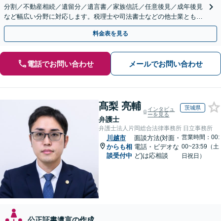
分割／不動産相続／遺留分／遺言書／家族信託／任意後見／成年後見
など幅広い分野に対応します。税理士や司法書士などの他士業とも連
携【出張相談】【夜間・休日面談】【横浜駅7分】
料金表を見る
電話でお問い合わせ
メールでお問い合わせ
髙梨 亮輔
茨城県
インタビュ
ーを見る
弁護士
弁護士法人片岡総合法律事務所 日立事務所
営業時間：00:
川越市
面談方法(対面・
からも相
電話・ビデオな
00~23:59（土
談受付中
ど)は応相談
日祝日）
公正証書遺言の作成