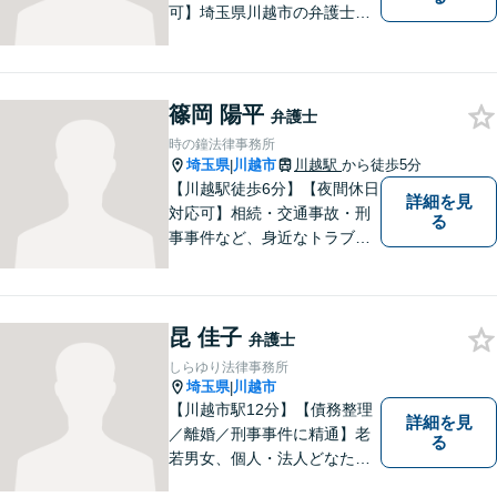
可】埼玉県川越市の弁護士で
す。迅速かつ丁寧な仕事を心
がけております。まずはお気
軽にご相談ください。
篠岡 陽平
弁護士
時の鐘法律事務所
埼玉県
川越市
川越駅
から徒歩5分
|
【川越駅徒歩6分】【夜間休日
詳細を見
対応可】相続・交通事故・刑
る
事事件など、身近なトラブル
に精通！依頼者の悩みに寄り
添うことを大切にしながら、
ご希望を尊重した解決になる
昆 佳子
よう尽力します。お困りごと
弁護士
があれば、お気軽にご連絡く
しらゆり法律事務所
ださい。
埼玉県
川越市
|
【川越市駅12分】【債務整理
詳細を見
／離婚／刑事事件に精通】老
る
若男女、個人・法人どなたか
らのご相談もお待ちしていま