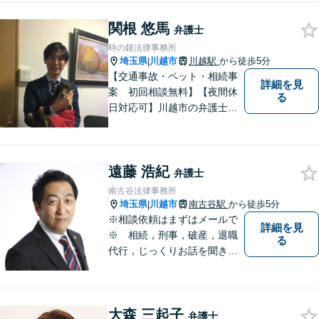
w.com/
関根 悠馬
弁護士
時の鐘法律事務所
埼玉県
川越市
川越駅
から徒歩5分
|
【交通事故・ペット・相続事
詳細を見
案 初回相談無料】【夜間休
る
日対応可】川越市の弁護士で
交通事故とペットの法律相談
に力を入れています。ぜひ一
度ご相談ください。
遠藤 浩紀
弁護士
南古谷法律事務所
埼玉県
川越市
南古谷駅
から徒歩5分
|
※相談依頼はまずはメールで
詳細を見
※ 相続，刑事，破産，退職
る
代行，じっくりお話を聞き、
ひとつひとつのご相談に取り
組んでいきます。労働局やハ
ローワークでの勤務経験の中
大森 三起子
で、様々な問題に直面してき
弁護士