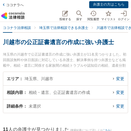
弁護士の方はこちら
ココナラへ
投稿する
探す
閲覧履歴
マイリスト
ログイン
ココナラ法律相談
埼玉県で法律相談できる弁護士
川越市で法律相談で
川越市の公正証書遺言の作成に強い弁護士
埼玉県の川越市で公正証書遺言の作成に強い弁護士が11名見つかりました。初
回面談無料や休日面談に対応している弁護士、解決事例を持つ弁護士なども掲
載中。相続・遺言に関係する家族間の相続トラブルや認知症の相続、遺産分割
等の細かな分野での絞り込み検索もでき便利です。特にベリーベスト法律事務
所 川越オフィスの柳 秀哲弁護士や佐藤寛太法律事務所の佐藤 寛太弁護士、時
エリア
埼玉県、川越市
変更
の鐘法律事務所の関根 悠馬弁護士のプロフィール情報や弁護士費用、強みなど
が注目されています。『川越市で土日や夜間に発生した公正証書遺言の作成の
相談内容
相続・遺言、公正証書遺言の作成
変更
トラブルを今すぐに弁護士に相談したい』『公正証書遺言の作成のトラブル解
決の実績豊富な近くの弁護士を検索したい』『初回相談無料で公正証書遺言の
作成を法律相談できる川越市内の弁護士に相談予約したい』などでお困りの相
詳細条件
未選択
変更
談者さんにおすすめです。
11
人の弁護士が見つかりました
(検索結果について詳しくは
こちら
)