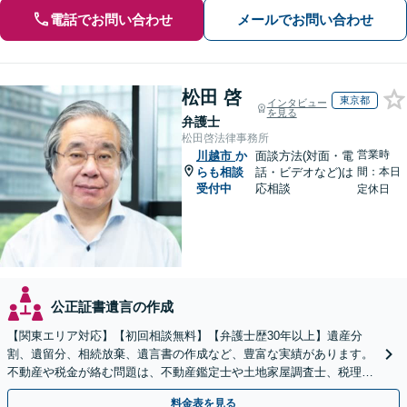
電話でお問い合わせ
メールでお問い合わせ
松田 啓
東京都
インタビュー
を見る
弁護士
松田啓法律事務所
営業時
川越市
か
面談方法(対面・電
らも相談
話・ビデオなど)は
間：本日
受付中
応相談
定休日
公正証書遺言の作成
【関東エリア対応】【初回相談無料】【弁護士歴30年以上】遺産分
割、遺留分、相続放棄、遺言書の作成など、豊富な実績があります。
不動産や税金が絡む問題は、不動産鑑定士や土地家屋調査士、税理士
と提携【事前予約で、休日・夜間面談可】【WEB面談可】
料金表を見る