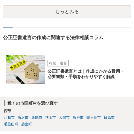
るか、家族を説得して承継させるかしかないでしょう。 また、出資者
がいれば、全員で会社を辞めて新たな会社を立ち上げることも考えら
もっとみる
れます。 それか、しばらく我慢して、社長が没した後に相続人から承
継させるしかないように思えます。 私見ながらご参考まで。
公正証書遺言の作成に関連する法律相談コラム
相続・遺言
公正証書遺言とは｜作成にかかる費用・
必要書類・手順をわかりやすく解説
近くの市区町村を選び直す
西部
川越市
所沢市
飯能市
狭山市
入間市
坂戸市
鶴ヶ島市
日高市
毛呂山町
越生町