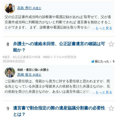
高島 秀行
弁護士
父の公正証書作成当時の診断書や看護記録があれば 取寄せて、父が遺
言書作成当時に判断能力がないと判断できれば 遺言書を無効とするこ
とができます。 まず、診断書や看護記録を取り寄せるのが重要となり
ます。 ご自分で取り寄せるか、弁護士に取り寄せてもらうかしたらよ
いと思います。
8
弁護士への連絡未回答、公正証書遺言の確認は可
能か？
#遺言
#公正証書遺言の作成
#相続トラブルの代理交渉
2026年6月20日
役にたった
5
相続・遺言に強い弁護士
髙橋 俊太
弁護士
ご記載の委任状は、母親から貴方に対する委任状と思われますが、照
会先となっている弁護士が母親本人の依頼を受けた弁護士なのか、兄
の依頼を受けた弁護士なのか、あるいは遺言作成にどのような立場で
関与しているのかによって、説明を求められる範囲は変わり得るもの
と思われます。 仮に、その弁護士が母親本人から依頼を受けているの
であれば、母親本人に対する報告義務が問題となります。母親が貴方
9
遺言書で割合指定の際の遺産協議分割書の必要性
に一任する旨を明確に伝えており、委任状の内容にも、弁護士との連
とは？