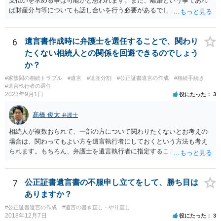
支払いを求める事は可能かと思われます。また、離婚という事であれ
ば財産分与等についても話し合いを行う必要があるでしょう。 細かい
事情をお伺いする必要もあるかと思われますので、一度お近くの弁護
士事務所へご相談されると良いでしょう。
6
遺言書作成時に弁護士を選任することで、関わり
たくない相続人との関係を回避できるのでしょう
か？
#家族間の相続トラブル
#遺言
#遺産分割
#公正証書遺言の作成
#相続手続き
#遺言執行者の選任
2023年9月1日
役にたった
3
髙橋 俊太
弁護士
相続人が複数おられて、一部の方について関わりたくないとお考えの
場合は、関わってもよい方を遺言執行者にしておくという方法も考え
られます。もちろん、弁護士を遺言執行者に指定することもできます
が、（関わってもよい）相続人を遺言執行者に指定しておいて、その
方に再委任の権限を付与しておくという方法もあります。 一度、弁護
士に直接ご相談されることをお勧めいたします。
7
公正証書遺言書の不服申し立てをして、勝ち目は
ありますか？
#公正証書遺言の作成
#遺言の書き直し・やり直し
2018年12月7日
役にたった
3