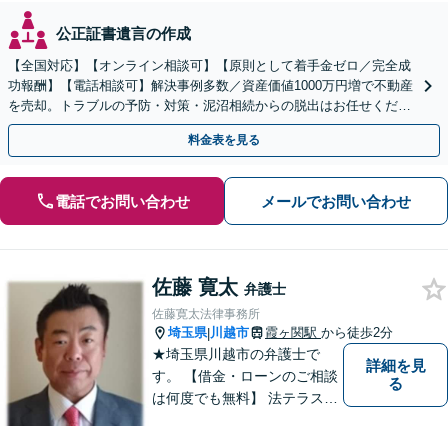
公正証書遺言の作成
【全国対応】【オンライン相談可】【原則として着手金ゼロ／完全成
功報酬】【電話相談可】解決事例多数／資産価値1000万円増で不動産
を売却。トラブルの予防・対策・泥沼相続からの脱出はお任せくださ
い！法律と税務を一体的に対応します
料金表を見る
電話でお問い合わせ
メールでお問い合わせ
佐藤 寛太
弁護士
佐藤寛太法律事務所
埼玉県
川越市
霞ヶ関駅
から徒歩2分
|
★埼玉県川越市の弁護士で
詳細を見
す。 【借金・ローンのご相談
る
は何度でも無料】 法テラス契
約事務所です。 ホームページ
はこちら↓ http://www.kanta-la