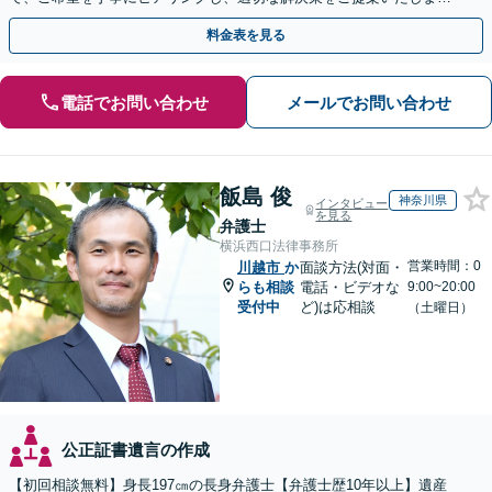
す。まずは無料相談でお悩みをお聞かせください。
料金表を見る
電話でお問い合わせ
メールでお問い合わせ
飯島 俊
神奈川県
インタビュー
を見る
弁護士
横浜西口法律事務所
営業時間：0
川越市
か
面談方法(対面・
らも相談
電話・ビデオな
9:00~20:00
受付中
ど)は応相談
（土曜日）
公正証書遺言の作成
【初回相談無料】身長197㎝の長身弁護士【弁護士歴10年以上】遺産