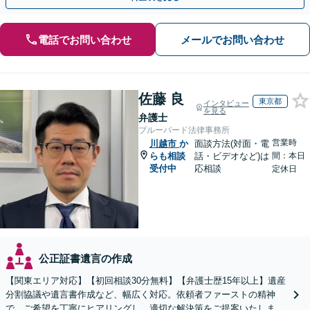
電話でお問い合わせ
メールでお問い合わせ
佐藤 良
東京都
インタビュー
を見る
弁護士
ブルーバード法律事務所
営業時
川越市
か
面談方法(対面・電
らも相談
話・ビデオなど)は
間：本日
受付中
応相談
定休日
公正証書遺言の作成
【関東エリア対応】【初回相談30分無料】【弁護士歴15年以上】遺産
分割協議や遺言書作成など、幅広く対応。依頼者ファーストの精神
で、ご希望を丁寧にヒアリングし、適切な解決策をご提案いたしま