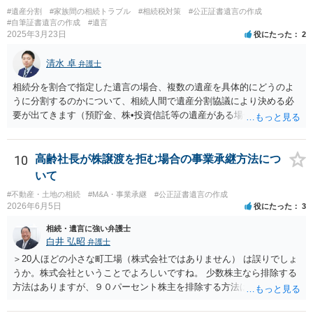
絡、進捗確認、公正証書遺言の作成有無や控えの確認等が含まれてい
#遺産分割
#家族間の相続トラブル
#相続税対策
#公正証書遺言の作成
るのであれば、貴方から進捗状況等の説明を求める余地はあります。
#自筆証書遺言の作成
#遺言
他方で、その弁護士が兄の依頼を受けた弁護士である場合には、兄の
2025年3月23日
役にたった
2
代理人という立場になりますので、貴方や母親に対して当然に進捗状
況を報告する義務があるとは限りません。また、親族間で利害対立が
清水 卓
弁護士
ある可能性がある場合、守秘義務や本人意思確認の観点から、委任状
があるとしても直ちに内容を開示しないこともあり得ます。 公正証書
相続分を割合で指定した遺言の場合、複数の遺産を具体的にどうのよ
遺言が作成済みである場合でも、生前にその存在や内容を誰に開示す
うに分割するのかについて、相続人間で遺産分割協議により決める必
るかは、基本的には遺言者本人の意思による問題です。まずは、母親
要が出てきます（預貯金、株•投資信託等の遺産がある場合に、どの遺
本人から弁護士に対し、「娘に進捗状況及び公正証書遺言の作成有
産についても相続分の割合で分けるのか、預貯金はある相続人に、株•
無・内容について説明してよい」旨を明確に伝えてもらい、委任状の
投資信託は他の相続人にというような分け方をするのか等について
写しを添付して、期限を区切って書面で回答を求めることが考えられ
は、相続人間で遺産分割協議により決める必要があります）。
10
高齢社長が株譲渡を拒む場合の事業承継方法につ
ます。それでも回答がない場合には、母親本人の意思能力や真意、兄
いて
による不当な関与の有無も含めて、別の弁護士に資料（遺言書案、委
#不動産・土地の相続
#M&A・事業承継
#公正証書遺言の作成
任状、母親の発言内容、弁護士との連絡履歴、兄とのやり取り等）を
2026年6月5日
役にたった
3
示して相談した方がよいように思います。
相続・遺言に強い弁護士
白井 弘昭
弁護士
＞20人ほどの小さな町工場（株式会社ではありません） は誤りでしょ
うか。株式会社ということでよろしいですね。 少数株主なら排除する
方法はありますが、９０パーセント株主を排除する方法は現実的にあ
りません。 事業承継や株譲渡を進めるには、社員全員で本人を説得す