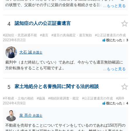
の状態で、父親がその子に父親の全財産を相続させる旨の公正証書遺
言を残した場合、一旦は子が父親の全財産を相続することになります
が、再婚相手の遺留分を侵害しているため、再婚相手から相続人
（子）に対して遺留分侵害額請求権が行使される可能性があります。
4
認知症の人の公正証書遺言
お悩みのようであれば、問題の当事者であるお父様本人がお住まい
の地域等の弁護士に直接相談してみるのが望ましいように思います。
#認知症・意思疎通不能
#遺言
#遺言の真偽鑑定・遺言無効
#公正証書遺言の作成
【参考】民法 （遺留分侵害額の請求） 第千四十六条 遺留分権利者及
2023年6月2日
役にたった
3
びその承継人は、受遺者（特定財産承継遺言により財産を承継し又は
相続分の指定を受けた相続人を含む。以下この章において同じ。）又
大石 誠
弁護士
は受贈者に対し、遺留分侵害額に相当する金銭の支払を請求すること
裁判中（まだ終結していない）であれば、今からでも遺言無効確認に
ができる。
方針転換をすることも可能ですよ。
5
家土地処分と名誉挽回に関する法的相談
#不動産・土地の相続
#協議
#相続財産調査・鑑定
#公正証書遺言の作成
#調停
2024年4月9日
役にたった
4
泉 亮介
弁護士
不動産を売却することについてサインをしているのであれば150万円の