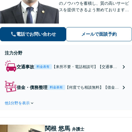
のノウハウを蓄積し、質の高いサービ
スを提供できるよう努めております。
全力でサポートさせていただきますの
で、お困りの際はご相談ください。
電話でお問い合わせ
メールで面談予約
注力分野
交通事故
【来所不要・電話相談可】【交通事
料金表有
故“解決実績”累計35,000件超】【相談
料・着手金 原則0円】電話のみで、ご相
談から後遺障害申請、示談交渉までさ
借金・債務整理
【何度でも相談無料】【借金問
料金表有
せていただくことができます。交通事
題の“解決実績”累計20,000件
故を集中的に取り扱っている弁護士が
超】当法人では、プロは、結果
全力でサポート！
他1分野を表示
を出すことはもちろん、無駄を
省き、スピードを上げ、コスト
を下げることも大事だと考え、
品質を落とすことなく、費用を
関根 悠馬
可能な限り安くすることにこだ
弁護士