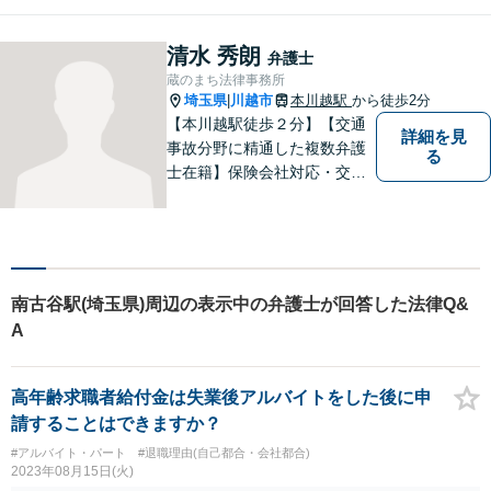
清水 秀朗
弁護士
蔵のまち法律事務所
埼玉県
川越市
本川越駅
から徒歩2分
|
【本川越駅徒歩２分】【交通
詳細を見
事故分野に精通した複数弁護
る
士在籍】保険会社対応・交
渉、後遺障害認定サポート、
慰謝料、示談提示額の妥当性
についてお困りの方はお気軽
にご相談下さい。
南古谷駅(埼玉県)周辺の表示中の弁護士が回答した法律Q&
A
高年齢求職者給付金は失業後アルバイトをした後に申
請することはできますか？
#アルバイト・パート
#退職理由(自己都合・会社都合)
2023年08月15日(火)