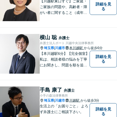
【川越駅東口すぐ】ご家庭・
詳細を見
ご家族の問題や、高齢者・障
る
がい者に関すること（成年後
見制度、虐待など）、犯罪被
害者の支援などに取り組んで
います。お気軽にご相談下さ
い。
横山 聡
弁護士
弁護士法人ポート 川越中央法律事務所
埼玉県
川越市
本川越駅
から徒歩6分
|
【本川越駅6分】【完全個室】
詳細を見
私は、相談者様の悩みを丁寧
る
にお聞きし、問題を順を追っ
て解決することを心がけてい
ます。 法律を利用することは
決して悪いことではありませ
ん。問題を解決するための適
手島 康了
弁護士
切なサポートを提供します。
小手の森法律事務所
お気軽にご相談ください。
埼玉県
川越市
川越駅
から徒歩3分
|
生活上の「お困りごと」 よろ
詳細を見
ず弁護士にご相談下さい。
る