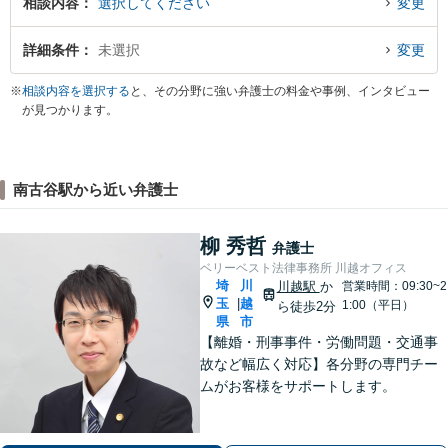
相談内容
選択してください
変更
詳細条件
未選択
変更
※
相談内容を選択する
と、その分野に強い弁護士の料金や事例、インタビュー
が見つかります。
南古谷駅から近い弁護士
柳 秀哲
弁護士
ベリーベスト法律事務所 川越オフィス
埼
川
川越駅
か
営業時間：09:30~2
玉
越
|
1:00（平日）
ら徒歩2分
県
市
【離婚・刑事事件・労働問題・交通事
故など幅広く対応】各分野の専門チー
ムがお客様をサポートします。