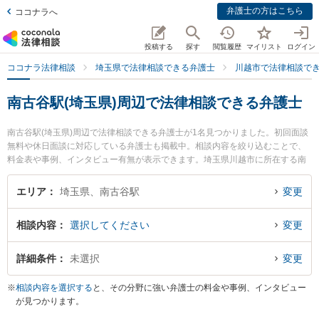
弁護士の方はこちら
ココナラへ
投稿する
探す
閲覧履歴
マイリスト
ログイン
ココナラ法律相談
埼玉県で法律相談できる弁護士
川越市で法律相談で
南古谷駅(埼玉県)周辺で法律相談できる弁護士
南古谷駅(埼玉県)周辺で法律相談できる弁護士が1名見つかりました。初回面談
無料や休日面談に対応している弁護士も掲載中。相談内容を絞り込むことで、
料金表や事例、インタビュー有無が表示できます。埼玉県川越市に所在する南
古谷駅は特に南古谷法律事務所の遠藤 浩紀弁護士のプロフィール情報や弁護士
費用、強みなどが注目されています。『国際離婚のトラブルを勤務先から通い
エリア
埼玉県、南古谷駅
変更
やすい南古谷駅周辺に事務所を構える弁護士に面談予約したい』『国際離婚の
トラブル解決の実績豊富な南古谷駅近くの弁護士を検索したい』『初回無料で
相談内容
選択してください
変更
国際離婚を法律相談できる南古谷駅付近の弁護士に面談予約したい』などでお
困りの相談者さんにおすすめです。
詳細条件
未選択
変更
※
相談内容を選択する
と、その分野に強い弁護士の料金や事例、インタビュー
が見つかります。