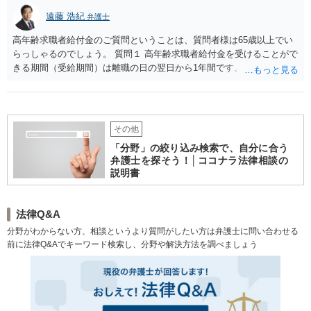
遠藤 浩紀
弁護士
高年齢求職者給付金のご質問ということは、質問者様は65歳以上でい
らっしゃるのでしょう。 質問１ 高年齢求職者給付金を受けることがで
きる期間（受給期間）は離職の日の翌日から1年間です。一ヶ月程度の
短期バイトであれば、その後に受給の申し込みをすればよいでしょ
う。 質問２ 契約社員でも、雇用保険に加入しており（高年齢被保険者
であり）、他の要件を満たしていれば、受給可能でしょう。
その他
「分野」の絞り込み検索で、自分に合う
弁護士を探そう！│ココナラ法律相談の
説明書
法律Q&A
分野がわからない方、相談というより質問がしたい方は弁護士に問い合わせる
前に法律Q&Aでキーワード検索し、分野や解決方法を調べましょう