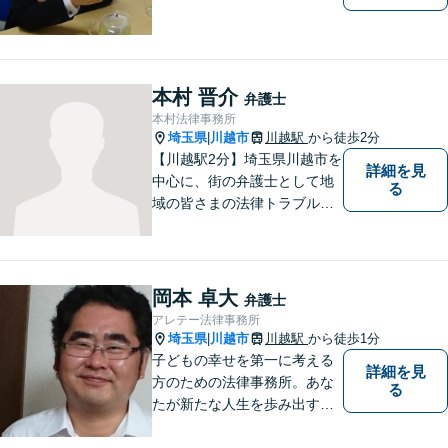
本村 晋介
弁護士
本村法律事務所
埼玉県
川越市
川越駅
から徒歩2分
|
【川越駅2分】埼玉県川越市を
詳細を見
中心に、街の弁護士として地
る
域の皆さまの法律トラブル解
決をお手伝いしております。
迅速かつ丁寧な対応を心がけ
ております。 お一人で悩まず
どうぞお気軽にご相談くださ
岡本 卓大
弁護士
い。
アレテー法律事務所
埼玉県
川越市
川越駅
から徒歩1分
|
子どもの幸せを第一に考える
詳細を見
方のための法律事務所。あな
る
たが新たな人生を歩み出すた
めのサポートを。