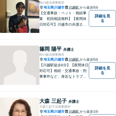
わります。
時の鐘法律事務所
埼玉県
川越市
川越駅
から徒歩5分
|
【交通事故・ペット・相続事
詳細を見
案 初回相談無料】【夜間休
る
日対応可】川越市の弁護士で
交通事故とペットの法律相談
に力を入れています。ぜひ一
度ご相談ください。
篠岡 陽平
弁護士
時の鐘法律事務所
埼玉県
川越市
川越駅
から徒歩5分
|
【川越駅徒歩6分】【夜間休日
詳細を見
対応可】相続・交通事故・刑
る
事事件など、身近なトラブル
に精通！依頼者の悩みに寄り
添うことを大切にしながら、
ご希望を尊重した解決になる
よう尽力します。お困りごと
大森 三起子
弁護士
があれば、お気軽にご連絡く
大森三起子法律事務所
ださい。
埼玉県
川越市
川越駅
から徒歩1分
|