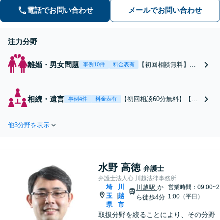
電話でお問い合わせ
メールでお問い合わせ
注力分野
離婚・男女問題
【初回相談無料】あ
事例10件
料金表有
なたの利益の最大化
を目指します。まず
は電話・メールで状
相続・遺言
【初回相談60分無料】【全
事例4件
料金表有
況を丁寧にお聞きし
国対応】税理士・司法書士
ます。「離婚を希望
と連携可能！遺産分割／遺
している」「離婚を
他3分野を表示
留分／遺言書作成／相続放
切り出された」「不
棄／相続人・財産調査／相
貞の慰謝料請求をし
続税対策等お任せくださ
たい」等お任せくだ
い。【明瞭な料金プラン】
さい。【リーズナブ
水野 高徳
【解決実績豊富】【電話相
弁護士
ルな料金設定】
談可】
弁護士法人心 川越法律事務所
埼
川
川越駅
か
営業時間：09:00~2
玉
越
|
1:00（平日）
ら徒歩4分
県
市
取扱分野を絞ることにより、その分野