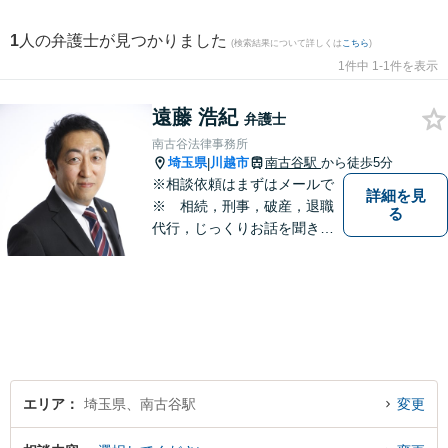
1
人の弁護士が見つかりました
(検索結果について詳しくは
こちら
)
1件中 1-1件を表示
遠藤 浩紀
弁護士
南古谷法律事務所
埼玉県
川越市
南古谷駅
から徒歩5分
|
※相談依頼はまずはメールで
詳細を見
※ 相続，刑事，破産，退職
る
代行，じっくりお話を聞き、
ひとつひとつのご相談に取り
組んでいきます。労働局やハ
ローワークでの勤務経験の中
で、様々な問題に直面してき
ました。相談だけでもお気軽
にお問合せください。
エリア
埼玉県、南古谷駅
変更