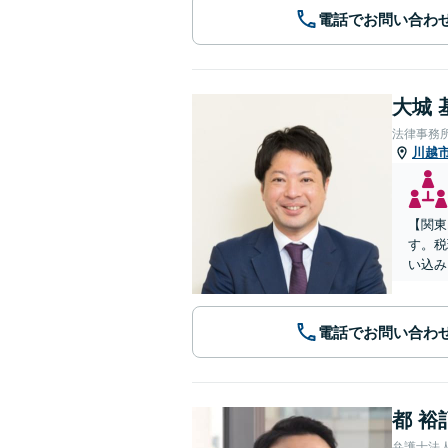
電話でお問い合わ
大城 
法律事務
川越
【関東
す。税
い込み
電話でお問い合わ
都 裕
弁護士法