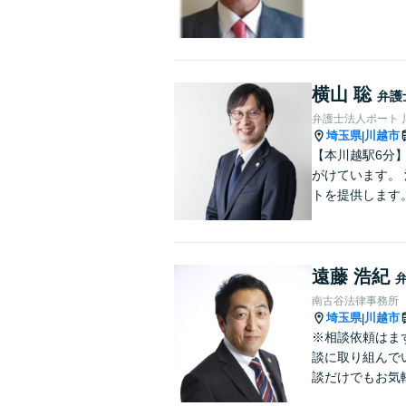
横山 聡
弁護
弁護士法人ポート 
埼玉県
川越市
|
【本川越駅6分
がけています。
トを提供します
遠藤 浩紀
南古谷法律事務所
埼玉県
川越市
|
※相談依頼はま
談に取り組んで
談だけでもお気