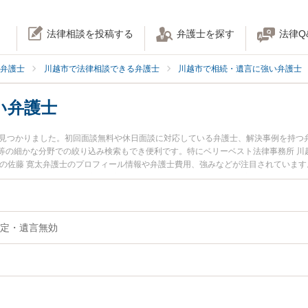
法律相談を投稿する
弁護士を探す
法律Q
弁護士
川越市で法律相談できる弁護士
川越市で相続・遺言に強い弁護士
い弁護士
名見つかりました。初回面談無料や休日面談に対応している弁護士、解決事例を持つ
等の細かな分野での絞り込み検索もでき便利です。特にベリーベスト法律事務所 川
所の佐藤 寛太弁護士のプロフィール情報や弁護士費用、強みなどが注目されていま
言無効のトラブル解決の実績豊富な近くの弁護士を検索したい』『初回相談無料で
すすめです。
定・遺言無効