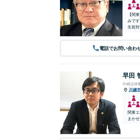
【関東
みです
生前対
電話でお問い合わ
早田 
中嶋法律
川越
関東エ
まかせ