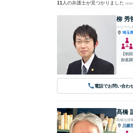
11
人の弁護士が見つかりました
(検索
柳 秀
ベリーベ
埼玉
【初回
財産調
電話でお問い合わ
髙橋 
髙橋法律
川越