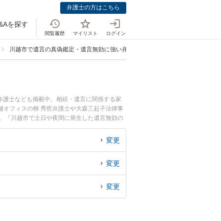
弁護士の方はこちら
&Aを探す
閲覧履歴
マイリスト
ログイン
川越市で遺言の真偽鑑定・遺言無効に強い弁護士
弁護士なども掲載中。相続・遺言に関係する家
越オフィスの柳 秀哲弁護士や大森三起子法律事
す。『川越市で土日や夜間に発生した遺言無効の
遺言無効を法律相談できる川越市内の弁護士に相
変更
変更
変更