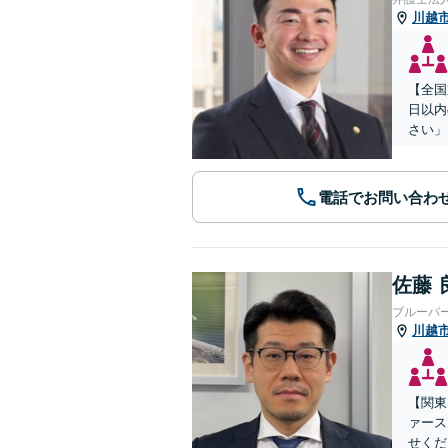
川越
【全国
日以内
さい」
電話でお問い合わ
佐藤 
ブルーバ
川越
【関東
ァース
せくだ