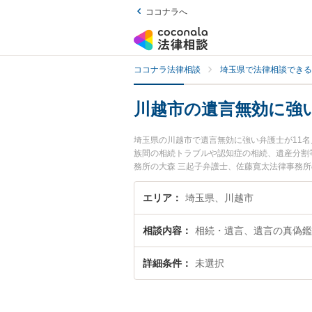
ココナラへ
ココナラ法律相談
埼玉県で法律相談できる
川越市の遺言無効に強
埼玉県の川越市で遺言無効に強い弁護士が11
族間の相続トラブルや認知症の相続、遺産分割
務所の大森 三起子弁護士、佐藤寛太法律事務
トラブルを今すぐに弁護士に相談したい』『遺
談予約したい』などでお困りの相談者さんにお
エリア
埼玉県、川越市
相談内容
相続・遺言、遺言の真偽鑑
詳細条件
未選択