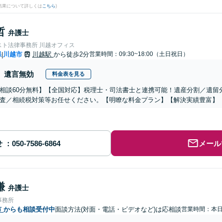
結果について詳しくは
こちら
)
哲
弁護士
スト法律事務所 川越オフィス
県
川越市
川越駅
から徒歩2分
営業時間：09:30~18:00（土日祝日）
|
遺言無効
料金表を見る
相談60分無料】【全国対応】税理士・司法書士と連携可能！遺産分割／遺留
査／相続税対策等お任せください。【明瞭な料金プラン】【解決実績豊富】
せ
メール
謙
弁護士
事務所
市
からも相談受付中
面談方法(対面・電話・ビデオなど)は応相談
営業時間：本