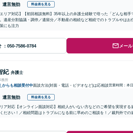
遺言無効
料金表を見る
エリア対応】【初回相談無料】35年以上の弁護士経験で培った「どんな相手
。遺産分割協議・調停／遺留分／不動産の相続など相続でのトラブルやはお
策にも注力
せ
メール
智紀
弁護士
事務所
市
からも相談受付中
面談方法(対面・電話・ビデオなど)は応相談
営業時間：本
遺言無効
料金表を見る
リア対応【オンライン面談対応】相続人がいない方などのご希望を実現する
ください！／相続問題はトラブルになる前に早めのご相談を！／裁判外での