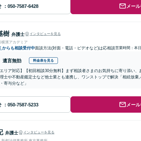
せ
メール
基樹
弁護士
インタビューを見る
所横濱アカデミア
市
からも相談受付中
面談方法(対面・電話・ビデオなど)は応相談
営業時間：本
遺言無効
料金表を見る
エリア対応】【初回相談30分無料】まず相談者さまのお気持ちに寄り添い、
理士や不動産鑑定士など他士業とも連携し、ワンストップで解決「相続放棄
・寄与分など」
せ
メール
記
弁護士
インタビューを見る
人新都法律事務所 東京事務所