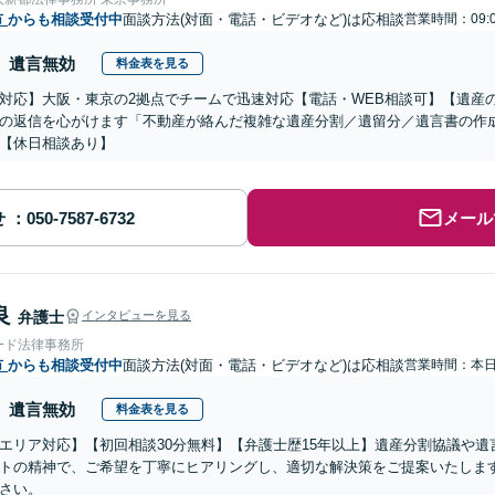
市
からも相談受付中
面談方法(対面・電話・ビデオなど)は応相談
営業時間：09:
遺言無効
料金表を見る
対応】大阪・東京の2拠点でチームで迅速対応【電話・WEB相談可】【遺産
の返信を心がけます「不動産が絡んだ複雑な遺産分割／遺留分／遺言書の作
【休日相談あり】
せ
メール
良
弁護士
インタビューを見る
ード法律事務所
市
からも相談受付中
面談方法(対面・電話・ビデオなど)は応相談
営業時間：本
遺言無効
料金表を見る
エリア対応】【初回相談30分無料】【弁護士歴15年以上】遺産分割協議や
トの精神で、ご希望を丁寧にヒアリングし、適切な解決策をご提案いたしま
さい。