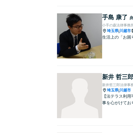
手島 康了
小手の森法律事務
埼玉県
川越市
|
生活上の「お困
新井 哲三
新井哲三郎法律事
埼玉県
川越市
|
【法テラス利用
事を心がけてお