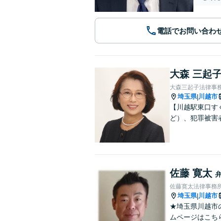
電話でお問い合わ
大森 三起
大森三起子法律事
埼玉県
川越市
|
【川越駅東口す
ど）、犯罪被害
佐藤 寛太
佐藤寛太法律事務
埼玉県
川越市
|
★埼玉県川越市
ムページはこちら↓ ht