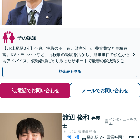
子の認知
【JR上尾駅3分】不貞、性格の不一致、財産分与、養育費など実績豊
富。DV・モラハラなど、元検事の経験を活かし、刑事事件の視点から
もアドバイス。依頼者様に寄り添ったサポートで最善の解決策をご提
案いたします【初回面談30分無料】
料金表を見る
電話でお問い合わせ
メールでお問い合わせ
渡辺 俊和
弁護
インタビューを見
る
士
あじさい法律事務所
埼
桶
桶川駅
か
営業時間：10:00~1