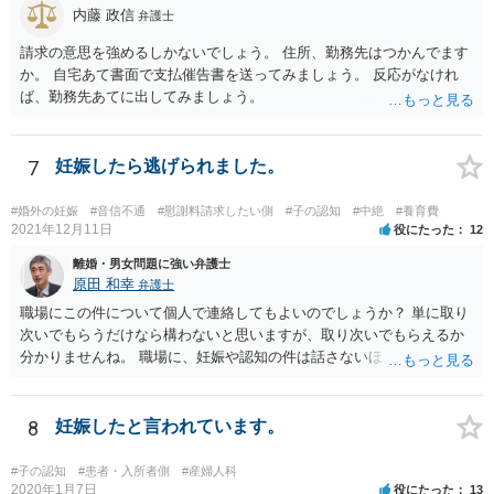
内藤 政信
弁護士
請求の意思を強めるしかないでしょう。 住所、勤務先はつかんでます
か。 自宅あて書面で支払催告書を送ってみましょう。 反応がなけれ
ば、勤務先あてに出してみましょう。
7
妊娠したら逃げられました。
#婚外の妊娠
#音信不通
#慰謝料請求したい側
#子の認知
#中絶
#養育費
2021年12月11日
役にたった
12
離婚・男女問題に強い弁護士
原田 和幸
弁護士
職場にこの件について個人で連絡してもよいのでしょうか？ 単に取り
次いでもらうだけなら構わないと思いますが、取り次いでもらえるか
分かりませんね。 職場に、妊娠や認知の件は話さないほうがよいと思
います。 それとも弁護士を通すべきなのでしょうか？ 相談者で対応が
難しいと思われれば、弁護士に入ってもらうことも検討されてくださ
い。 一度、お近くの弁護士に相談されてみてもよいと思います。
8
妊娠したと言われています。
#子の認知
#患者・入所者側
#産婦人科
2020年1月7日
役にたった
13