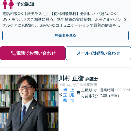
子の認知
電話相談OK【法テラス可】【初回相談無料】分割払い・後払いOK！
DV・モラハラのご相談に対応。熟年離婚の実績多数。お子さまやメン
タルケアにも配慮し、細やかなコミュニケーションで最善の解決を目
指します【休日夜間対応】【上福岡駅8分】
料金表を見る
電話でお問い合わせ
メールでお問い合わせ
川村 正衡
弁護士
上尾あおぞら法律事務所
埼
上
上尾駅
か
営業時間：09:30~1
玉
尾
|
7:30（平日）
ら徒歩7分
県
市