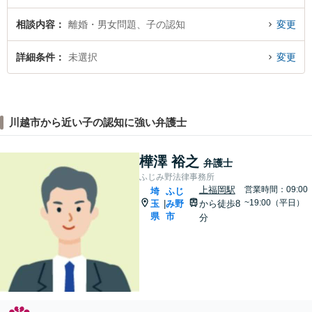
相談内容
離婚・男女問題、子の認知
変更
詳細条件
未選択
変更
川越市から近い子の認知に強い弁護士
樺澤 裕之
弁護士
ふじみ野法律事務所
上福岡駅
営業時間：09:00
埼
ふじ
~19:00（平日）
玉
み野
から徒歩8
|
県
市
分