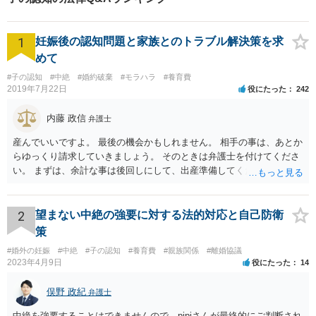
かも知れません。 具体的事案に即した契約書面の作成、条項の内容な
どは、ご自分で作成される場合でも、弁護士の面談相談を受けてチェ
1
妊娠後の認知問題と家族とのトラブル解決策を求
ックしてもらう方が望ましいと思います。 ご参考になれば。
めて
#子の認知
#中絶
#婚約破棄
#モラハラ
#養育費
2019年7月22日
役にたった
242
内藤 政信
弁護士
産んでいいですよ。 最後の機会かもしれません。 相手の事は、あとか
らゆっくり請求していきましょう。 そのときは弁護士を付けてくださ
い。 まずは、余計な事は後回しにして、出産準備してください。
2
望まない中絶の強要に対する法的対応と自己防衛
策
#婚外の妊娠
#中絶
#子の認知
#養育費
#親族関係
#離婚協議
2023年4月9日
役にたった
14
俣野 政紀
弁護士
中絶を強要することはできませんので、pipiさんが最終的にご判断され