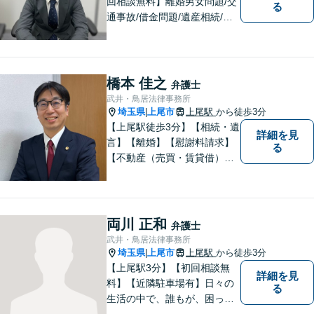
回相談無料】離婚男女問題/交
る
通事故/借金問題/遺産相続/債
権回収を中心とした幅広い分
野を取り扱っております。皆
様に安心していただけるよう
に無料相談を時間を区切らず
橋本 佳之
弁護士
に設けております。ぜひ、お
武井・鳥居法律事務所
気軽にご相談ください。
埼玉県
上尾市
上尾駅
から徒歩3分
|
【上尾駅徒歩3分】【相続・遺
詳細を見
言】【離婚】【慰謝料請求】
る
【不動産（売買・賃貸借）】
ほか、民事・家事事件全般に
ご対応させていだきます。ま
ずはお気軽にご相談下さい。
両川 正和
弁護士
武井・鳥居法律事務所
埼玉県
上尾市
上尾駅
から徒歩3分
|
【上尾駅3分】【初回相談無
詳細を見
料】【近隣駐車場有】日々の
る
生活の中で、誰もが、困っ
て、悩んで、どうしたらいい