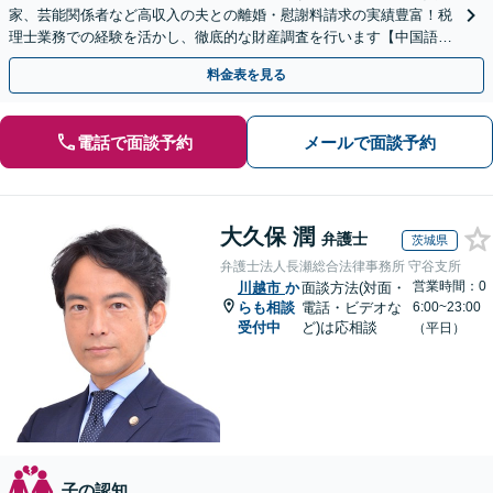
家、芸能関係者など高収入の夫との離婚・慰謝料請求の実績豊富！税
理士業務での経験を活かし、徹底的な財産調査を行います【中国語対
応可】
料金表を見る
電話で面談予約
メールで面談予約
大久保 潤
弁護士
茨城県
弁護士法人長瀬総合法律事務所 守谷支所
営業時間：0
川越市
か
面談方法(対面・
らも相談
電話・ビデオな
6:00~23:00
受付中
ど)は応相談
（平日）
子の認知