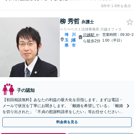
8件中 1-8件を表示
柳 秀哲
弁護士
ベリーベスト法律事務所 川越オフィス
埼
川
川越駅
か
営業時間：09:30~2
玉
越
|
1:00（平日）
ら徒歩2分
県
市
子の認知
【初回相談無料】あなたの利益の最大化を目指します。まずは電話・
メールで状況を丁寧にお聞きします。「離婚を希望している」「離婚
を切り出された」「不貞の慰謝料請求をしたい」等お任せください。
【リーズナブルな料金設定】
料金表を見る