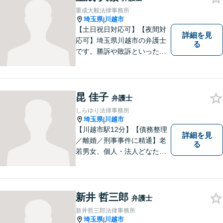
重成大毅法律事務所
埼玉県
川越市
|
【土日祝日対応可】【夜間対
詳細を見
応可】埼玉県川越市の弁護士
る
です。勝訴や敗訴といった結
果にかかわらず、依頼者の心
にある憤りや不安を取り除き
ます。ぜひ一度ご相談くださ
い。
昆 佳子
弁護士
しらゆり法律事務所
埼玉県
川越市
|
【川越市駅12分】【債務整理
詳細を見
／離婚／刑事事件に精通】老
る
若男女、個人・法人どなたか
らのご相談もお待ちしていま
す！依頼者様の安堵されたお
顔や笑顔、感謝のお言葉が私
の喜びです。お困りの際はお
新井 哲三郎
弁護士
早めにご相談ください！【完
新井哲三郎法律事務所
全個室対応】
埼玉県
川越市
|