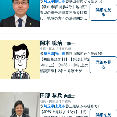
埼玉県
狭山市
狭山市駅
から徒歩3分
|
【狭山市駅 徒歩4分】地域密
詳細を見
着型の総合法律事務所を目指
る
し、地域の方々の法律問題を
迅速かつ良い解決に導けるよ
う最善を尽くします。 法律問
題でお悩みのことがあればお
気軽にご相談ください。
岡本 聡治
弁護士
小原・岡本法律事務所
埼玉県
狭山市
狭山市駅
から徒歩4分
|
【初回相談無料】【弁護士歴2
詳細を見
5年以上】【年間300件以上の
る
相談実績】2名の弁護士が、さ
まざまな問題を解決します！
【離婚】不倫の慰謝料請求、
財産分与、養育費など、ご相
談ください【相続】税理士や
田部 恭兵
弁護士
司法書士などと連携し、複雑
池長・田部法律事務所
な案件も対応。【狭山市駅4
埼玉県
上尾市
上尾駅
から徒歩3分
|
分】
【JR線上尾駅より3分】【初
詳細を見