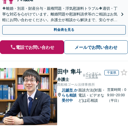
🔶離婚・別居・財産分与・親権問題・浮気慰謝料トラブル🔶適切・丁
寧な対応を心がけています。離婚問題や慰謝料請求等のご相談はお気
軽にお問い合わせください。弁護士が相談から解決まで、安心サポー
トいたします。◤完全予約制・初回法律相談無料◢
料金表を見る
電話でお問い合わせ
メールでお問い合わせ
田中 隼斗
千葉県
インタビュ
ーを見る
弁護士
西船橋ゴール法律事務所
営業時間：0
川越市
か
面談方法(対面・
らも相談
電話・ビデオな
9:00~20:00
受付中
ど)は応相談
（平日）