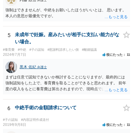
強制はできませんが、中絶をお願いしたほうがいいとは、 思います。
本人の意思が最優先ですが。
5
未成年で妊娠。産みたいが相手に支払い能力がな
い場合。
#養育費
#中絶
#子の認知
#慰謝料請求したい側
#離婚協議
2024年7月7日
役にたった
11
黒木 佐紀
弁護士
まずは任意で認知できないか検討することになりますが、最終的には
強制認知をした上で、養育費を取ることができると思われます。 前年
度の収入をもとに養育費は算出されますので、現時点では少額しか取
れないとしても、相手が大学を卒業して就職したら、そこで再度、養
育費の増額調停を起こすこともできます。 仮に中絶する場合でも、相
手方が妊娠について話し合いをしっかりしてくれない場合には、慰謝
6
中絶手術の金額請求について
料請求などもできる可能性があります。 いずれにせよ、親御さんとの
関わりが不可欠となると思われますので、一度話し合った上で、法律
#子の認知
#内容証明作成送付
事務所へ早めのご相談をされたほうがよろしいかと思います。
2019年9月8日
役にたった
11