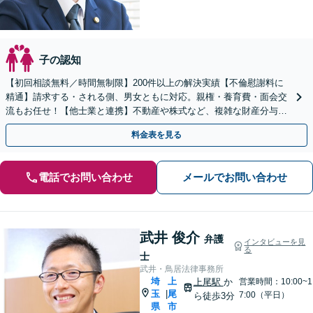
子の認知
【初回相談無料／時間無制限】200件以上の解決実績【不倫慰謝料に
精通】請求する・される側、男女ともに対応。親権・養育費・面会交
流もお任せ！【他士業と連携】不動産や株式など、複雑な財産分与
も！【夜間・休日面談可】【子連れ相談】【上尾駅3分】
料金表を見る
電話でお問い合わせ
メールでお問い合わせ
武井 俊介
弁護
インタビューを見
る
士
武井・鳥居法律事務所
埼
上
上尾駅
か
営業時間：10:00~1
玉
尾
|
7:00（平日）
ら徒歩3分
県
市