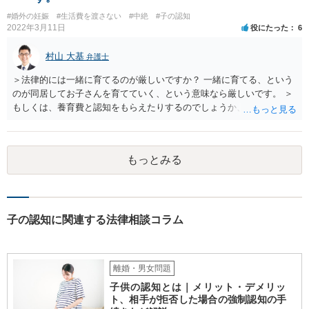
#婚外の妊娠
#生活費を渡さない
#中絶
#子の認知
2022年3月11日
役にたった
6
村山 大基
弁護士
＞法律的には一緒に育てるのが厳しいですか？ 一緒に育てる、という
のが同居してお子さんを育てていく、という意味なら厳しいです。 ＞
もしくは、養育費と認知をもらえたりするのでしょうか、 相手が認知
を拒む場合、調停や裁判などの手続きで認知を求める必要がありま
す。 また、認知されたことを前提に、父親として子を養う義務があり
ますので、 養育費を請求できます。 ただ、極端な話相手に収入がなか
もっとみる
ったり、行方不明だったりすると、実際上の回収が難しい可能性はあ
ります。
子の認知に関連する法律相談コラム
離婚・男女問題
子供の認知とは｜メリット・デメリッ
ト、相手が拒否した場合の強制認知の手