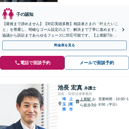
子の認知
【最後まで諦めません】【対応実績多数】相談者さまの「叶えたいこ
と」を尊重し、明確なゴール設定の上で、解決まで丁寧に進めます。
協議から訴訟まであらゆるフェーズに対応可能です。【上尾駅7分】
【お子さま連れの相談可】
料金表を見る
電話で面談予約
メールで面談予約
池長 宏真
弁護士
池長・田部法律事務所
埼
上
上尾駅
か
営業時間：10:00~1
玉
尾
|
8:00（平日）
ら徒歩3分
県
市