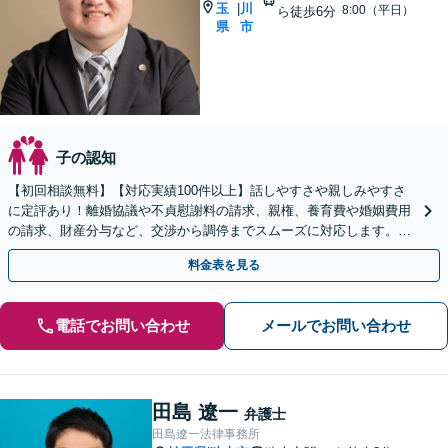
玉
川
|
8:00（平日）
ら徒歩6分
県
市
子の認知
【初回相談無料】【対応実績100件以上】話しやすさや親しみやすさ
に定評あり！離婚協議や不貞慰謝料の請求、親権、養育費や婚姻費用
の請求、財産分与など、交渉から調停までスムーズに対応します。
【桶川駅6分】【オンライン相談OK】【子連れ相談可】
料金表を見る
電話でお問い合わせ
メールでお問い合わせ
田島 遼一
弁護士
田島遼一法律事務所