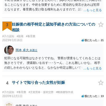
ることになります。中絶を強要するために脅迫的な発言があれば犯罪
となります。養育費も受け取る権利もありますので、認知等につきお
相手がきちんと対応しないのであれば弁護士にご相談されることをお
勧めします。
3
妊娠後の相手特定と認知手続きの方法についての
相談
#子の認知
#親権
#養育費
2023年3月16日
役にたった
21
岡本 卓大
弁護士
犯罪になる可能性はなさそうですね。 警察が捜査をしてくれることは
無さそうです。 捜索願いを出す･･･うーん、これも難しいかな。 相手
の顔しかわからないとなると、なかなか特定は難しいですね。 お役に
立てず、すみません。
4
サイトで知り合った女性が妊娠
#子の認知
#養育費
#児童買春・援助交際
#離婚書類作成
2020年12月1日
役にたった
13
内藤 政信
弁護士