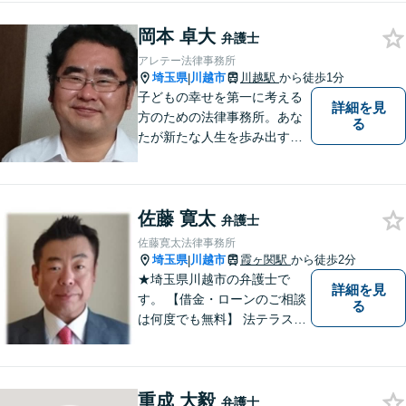
います。お気軽にご相談下さ
岡本 卓大
い。
弁護士
アレテー法律事務所
埼玉県
川越市
川越駅
から徒歩1分
|
子どもの幸せを第一に考える
詳細を見
方のための法律事務所。あな
る
たが新たな人生を歩み出すた
めのサポートを。
佐藤 寛太
弁護士
佐藤寛太法律事務所
埼玉県
川越市
霞ヶ関駅
から徒歩2分
|
★埼玉県川越市の弁護士で
詳細を見
す。 【借金・ローンのご相談
る
は何度でも無料】 法テラス契
約事務所です。 ホームページ
はこちら↓ http://www.kanta-la
w.com/
重成 大毅
弁護士