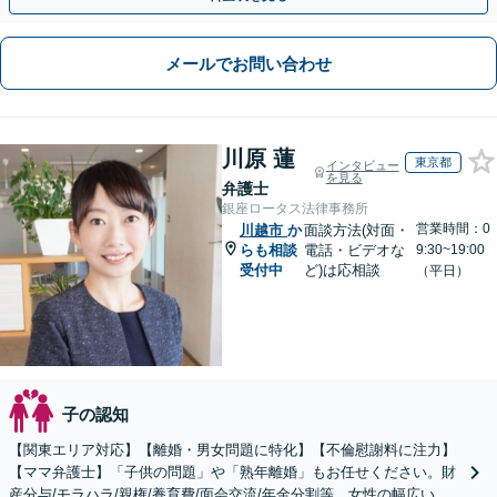
メールでお問い合わせ
川原 蓮
東京都
インタビュー
を見る
弁護士
銀座ロータス法律事務所
営業時間：0
川越市
か
面談方法(対面・
らも相談
電話・ビデオな
9:30~19:00
受付中
ど)は応相談
（平日）
子の認知
【関東エリア対応】【離婚・男女問題に特化】【不倫慰謝料に注力】
【ママ弁護士】「子供の問題」や「熟年離婚」もお任せください。財
産分与/モラハラ/親権/養育費/面会交流/年金分割等、女性の幅広い悩