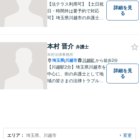
【法テラス利用可】【土日祝
詳細を見
日・時間外は要予約で対応
る
可】埼玉県川越市の弁護士で
す。迅速かつ丁寧な仕事を心
がけております。まずはお気
軽にご相談ください。
本村 晋介
弁護士
本村法律事務所
埼玉県
川越市
川越駅
から徒歩2分
|
【川越駅2分】埼玉県川越市を
詳細を見
中心に、街の弁護士として地
る
域の皆さまの法律トラブル解
決をお手伝いしております。
迅速かつ丁寧な対応を心がけ
ております。 お一人で悩まず
どうぞお気軽にご相談くださ
い。
エリア
埼玉県、川越市
変更