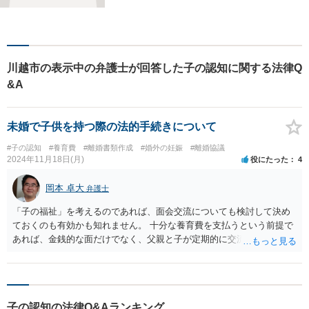
かわからなくて、途方に暮れ
て、何がなんだかわからなく
なってしまうことがあると思
います。そんな時は、お気軽
川越市の表示中の弁護士が回答した子の認知に関する法律Q
に私にご相談ください。
&A
未婚で子供を持つ際の法的手続きについて
#子の認知
#養育費
#離婚書類作成
#婚外の妊娠
#離婚協議
2024年11月18日(月)
役にたった
4
岡本 卓大
弁護士
「子の福祉」を考えるのであれば、面会交流についても検討して決め
ておくのも有効かも知れません。 十分な養育費を支払うという前提で
あれば、金銭的な面だけでなく、父親と子が定期的に交流することが
お子さんの健全な成長発達に資するとも考えられます。 なお、養育費
については公正証書を作成するなどして、書面化しておく方が望まし
いでしょう。 認知については、認知をしてもらう前提で話を進め、も
し父親が翻意して認知しない場合は、家庭裁判所で認知請求をするこ
子の認知の法律Q&Aランキング
とを示したうえで、事前に認知を約束する書面を取り交わしても良い