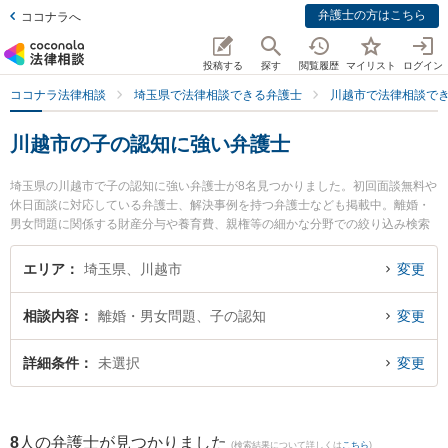
弁護士の方はこちら
ココナラへ
投稿する
探す
閲覧履歴
マイリスト
ログイン
ココナラ法律相談
埼玉県で法律相談できる弁護士
川越市で法律相談で
川越市の子の認知に強い弁護士
埼玉県の川越市で子の認知に強い弁護士が8名見つかりました。初回面談無料や
休日面談に対応している弁護士、解決事例を持つ弁護士なども掲載中。離婚・
男女問題に関係する財産分与や養育費、親権等の細かな分野での絞り込み検索
もでき便利です。特にベリーベスト法律事務所 川越オフィスの柳 秀哲弁護士や
大森三起子法律事務所の大森 三起子弁護士、アレテー法律事務所の岡本 卓大弁
エリア
埼玉県、川越市
変更
護士のプロフィール情報や弁護士費用、強みなどが注目されています。『川越
市で土日や夜間に発生した子の認知のトラブルを今すぐに弁護士に相談した
相談内容
離婚・男女問題、子の認知
変更
い』『子の認知のトラブル解決の実績豊富な近くの弁護士を検索したい』『初
回相談無料で子の認知を法律相談できる川越市内の弁護士に相談予約したい』
などでお困りの相談者さんにおすすめです。
詳細条件
未選択
変更
8
人の弁護士が見つかりました
(検索結果について詳しくは
こちら
)