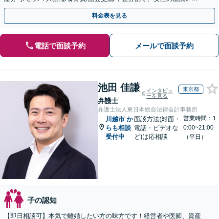
みに対応。経験豊富な弁護士が解決に導きます。
料金表を見る
電話で面談予約
メールで面談予約
池田 佳謙
東京都
インタビュ
ーを見る
弁護士
弁護士法人東日本総合法律会計事務所
営業時間：1
川越市
か
面談方法(対面・
らも相談
電話・ビデオな
0:00~21:00
受付中
ど)は応相談
（平日）
子の認知
【即日相談可】本気で離婚したい方の味方です！経営者や医師、資産