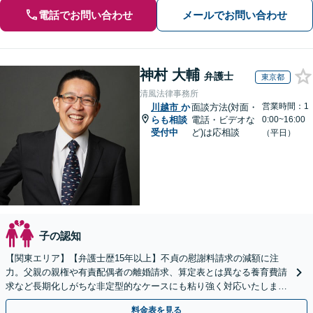
電話でお問い合わせ
メールでお問い合わせ
神村 大輔
弁護士
東京都
清風法律事務所
営業時間：1
川越市
か
面談方法(対面・
らも相談
電話・ビデオな
0:00~16:00
受付中
ど)は応相談
（平日）
子の認知
【関東エリア】【弁護士歴15年以上】不貞の慰謝料請求の減額に注
力。父親の親権や有責配偶者の離婚請求、算定表とは異なる養育費請
求など長期化しがちな非定型的なケースにも粘り強く対応いたしま
す。【初回相談30分無料】【休日・夜間相談可】
料金表を見る