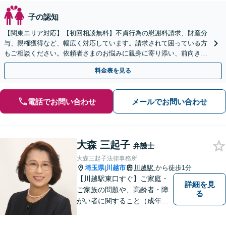
子の認知
【関東エリア対応】【初回相談無料】不貞行為の慰謝料請求、財産分
与、親権獲得など、幅広く対応しています。請求されて困っている方
もご相談ください。依頼者さまのお悩みに親身に寄り添い、前向きな
一歩を踏み出せるように全力でサポートします。
料金表を見る
電話でお問い合わせ
メールでお問い合わせ
大森 三起子
弁護士
大森三起子法律事務所
埼玉県
川越市
川越駅
から徒歩1分
|
【川越駅東口すぐ】ご家庭・
詳細を見
ご家族の問題や、高齢者・障
る
がい者に関すること（成年後
見制度、虐待など）、犯罪被
害者の支援などに取り組んで