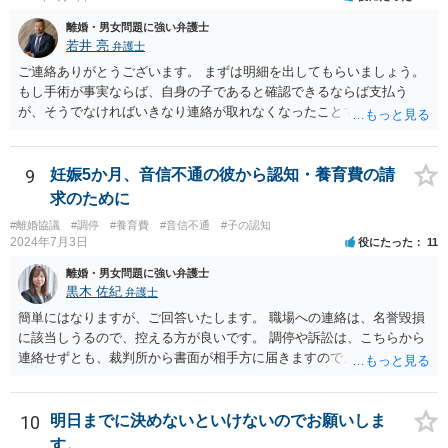
離婚・男女問題に強い弁護士
若井 亮
弁護士
ご連絡ありがとうございます。 まずは明細を出してもらいましょう。
もし手術が事実ならば、自身の子であると確認できるならば支払う
が、そうでなければいきなり連絡が取れなくなったことで不信感もあ
るし、自身の子であるか疑問に残る点もあるので、支払えないと回答
してはいかがでしょうか。 代理人となる場合ですが、事務所ごとにま
ちまちです。 弊所の場合、交渉をお受けするとなると20万円くらいが
9
妊娠5か月、音信不通の彼から認知・養育費の請
多いかと思います。
求のために
#離婚協議
#調停
#養育費
#音信不通
#子の認知
2024年7月3日
役にたった
11
離婚・男女問題に強い弁護士
黒木 佐紀
弁護士
簡単にはなりますが、ご回答いたします。 職場への連絡は、名誉毀損
に該当しうるので、控える方が良いです。 調停や訴訟は、こちらから
連絡せずとも、裁判所から書面が相手方に届きますので、連絡不要で
す。 ご要望は認知や養育費の請求でしょうか？ 任意に応じてもらえな
いのであれば、調停や訴訟をするしかないかと思います。
10
明日までに決めないといけないのでお願いしま
す。