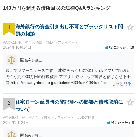
と思いますが、皆さんが話し
140万円を超える債権回収の法律Q&Aランキング
やすい環境を整えております
ので、お気軽にご相談くださ
い。
1
海外銀行の資金引き出し不可とブラックリスト問
題の相談
#売掛金回収
#140万円超
#個人・プライベート
2024年10月24日
役にたった
19
匿名A
弁護士
続いてヤフーニュースです。 本物そっくりの“偽TikTokアプリ”で50代
男性が約2000万円の詐欺被害 アプリ上でショップ運営と信じさせる手
口 https://news.yahoo.co.jp/articles/96394ac04984acf1acaa293f13ccf5
009d26bfe6
2
住宅ローン延長時の登記簿への影響と債務取消に
ついて
#強制執行・差し押さえ
#個人・プライベート
#140万円超
2025年5月29日
役にたった
5
匿名A
弁護士