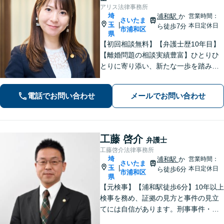
アリス法律事務所
埼
浦和駅
か
営業時間：
さいたま
玉
|
本日定休日
ら徒歩7分
市浦和区
県
【初回相談無料】【弁護士歴10年目】
【離婚問題の相談実績豊富】ひとりひ
とりに寄り添い、新たな一歩を踏み出
すお手伝いをします！女性特有の痛み
や辛さに共感し、最後までサポート
電話でお問い合わせ
メールでお問い合わせ
「何を相談すればよいかわからない」
という方も、お気軽にご相談ください
工藤 啓介
弁護士
工藤啓介法律事務所
埼
浦和駅
か
営業時間：
さいたま
玉
|
本日定休日
ら徒歩6分
市浦和区
県
【元検事】【浦和駅徒歩6分】10年以上
検事を務め、証拠の見方と事件の見立
てには自信があります。刑事事件・離
婚等の家事事件・企業法務のご相談を