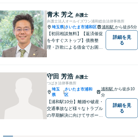
題／企業法務など、幅広く対
応可能。【明確な料金体系】
青木 芳之
弁護士
法律トラブルでお悩みの方
弁護士法人オールイズワン浦和総合法律事務所
は、どうぞお気軽にご相談く
埼玉県
さいたま市浦和区
浦和駅
から徒歩5分
|
ださい。
【初回相談無料】【返済催促
詳細を見
を今すぐストップ】債務整
る
理・詐欺による借金でお困り
の方はお早めにご相談くださ
い。多くのお客様から高評価
をいただいています。【浦和
駅5分】【プライバシー配慮】
守田 芳浩
弁護士
【平日22時・土日祝20時ま
つばき法律事務所
で】【弁護士歴10年以上】
浦和駅
から徒歩10
埼玉
さいたま市浦和
|
県
区
分
【浦和駅10分】離婚や破産・
詳細を見
交通事故など様々なトラブル
る
の早期解決に向けてサポート
いたします。「こんなんこと
で弁護士に相談していいのか
分からない」という方も多い