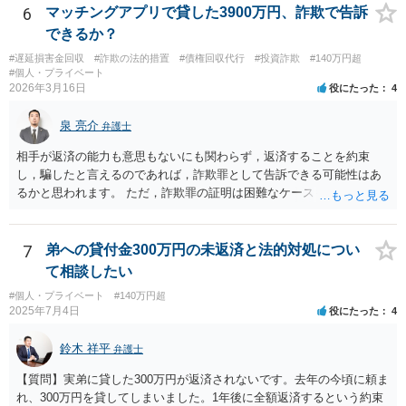
す。
6
マッチングアプリで貸した3900万円、詐欺で告訴
できるか？
#遅延損害金回収
#詐欺の法的措置
#債権回収代行
#投資詐欺
#140万円超
#個人・プライベート
2026年3月16日
役にたった
4
泉 亮介
弁護士
相手が返済の能力も意思もないにも関わらず，返済することを約束
し，騙したと言えるのであれば，詐欺罪として告訴できる可能性はあ
るかと思われます。 ただ，詐欺罪の証明は困難なケースも多く，民事
上での返済請求，返還訴訟を検討された方が良いかと思われます。
7
弟への貸付金300万円の未返済と法的対処につい
て相談したい
#個人・プライベート
#140万円超
2025年7月4日
役にたった
4
鈴木 祥平
弁護士
【質問】実弟に貸した300万円が返済されないです。去年の今頃に頼ま
れ、300万円を貸してしまいました。1年後に全額返済するという約束