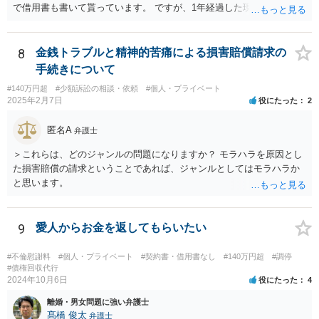
で借用書も書いて貰っています。 ですが、1年経過した現在一銭も返
済も無ければ、返済する気すら、返さず申し訳無い、分割して返すな
どという話も無く、開き直っている様に見受けられます。返済は勿論
ですが、今までの弟の素行等問題は色々あり、反省と制裁して欲しい
8
金銭トラブルと精神的苦痛による損害賠償請求の
です。 【回答】おそらく、弟さんとしては、「返済しなかったとして
手続きについて
も、兄が自分に対して法的措置を講じてくることはないであろう」と
#140万円超
#少額訴訟の相談・依頼
#個人・プライベート
いう「甘え」があるのだと思います。きちんと返済をさせるために
2025年2月7日
役にたった
2
は、「家族内の問題であるから穏便に解決を図る」という対応ではな
くて、一般社会の中のルールに基づいて、「約束（契約）したことを
匿名A
弁護士
守らない場合には、法的措置を講じる」という当たり前の対応を取る
べきであろうかと思います。もちろん、現実的に一括で返済出来る状
＞これらは、どのジャンルの問題になりますか？ モラハラを原因とし
況ではないのかもしれませんが、分割でもきちんと返済をさせる合意
た損害賠償の請求ということであれば、ジャンルとしてはモラハラか
を取り付けるべきです。訴訟を提起した上で、「裁判上の和解」（分
と思います。
割での返済）をすれば、その返済を怠った場合には強制執行（国の力
で強制的に相手方から財産を取り上げて、そこから回収する）という
ことができます。まずは、弁護士に相談をすることから初めて頂いた
9
愛人からお金を返してもらいたい
方が良いかと思います。
#不倫慰謝料
#個人・プライベート
#契約書・借用書なし
#140万円超
#調停
#債権回収代行
2024年10月6日
役にたった
4
離婚・男女問題に強い弁護士
髙橋 俊太
弁護士