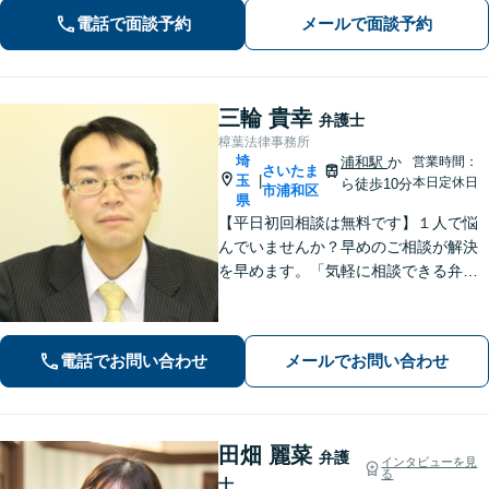
分・遺留分にも積極的に対応【夜間／
電話で面談予約
メールで面談予約
休日の相談可能】
三輪 貴幸
弁護士
樟葉法律事務所
埼
浦和駅
か
営業時間：
さいたま
玉
|
本日定休日
ら徒歩10分
市浦和区
県
【平日初回相談は無料です】１人で悩
んでいませんか？早めのご相談が解決
を早めます。「気軽に相談できる弁護
士」として企業法務、相続から借金問
題まで広く対応。裁判所隣の立地を活
かした迅速な行動力でサポートしま
電話でお問い合わせ
メールでお問い合わせ
す。まずはお気軽にご相談ください。
田畑 麗菜
弁護
インタビューを見
る
士