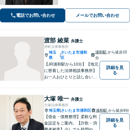
お受けしております。まずはお問い合
わせ下さい。
電話でお問い合わせ
メールでお問い合わせ
渡部 綾菜
弁護士
岸町法律事務所
浦和駅
から徒歩10
埼玉
さいたま市浦和
|
県
区
分
【JR浦和駅から10分】【地元
詳細を見
に密着した法律相談事務所】
る
お一人おひとりと話し合い、
その方の希望に沿った提案を
行っております。お役に立て
ることがあれば、ぜひお手伝
大塚 唯一
弁護士
いさせてください。【平日21
大塚法律事務所
時まで対応可】
埼玉県
さいたま市浦和区
浦和駅
から徒歩9分
|
【借金・債務整理】柔軟な料
詳細を見
金設定をご案内。【詐欺・消
る
費者被害】少しでも疑問や不