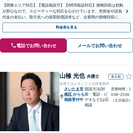
【関東エリア対応】【電話相談可】【WEB面談対応】債権回収は初動
が肝心なので、スピーディーな対応を心がけています。売掛金や請負
代金の未払い、取引先への損害賠償請求など、企業間の債権回収に幅
広く対応「フリーランスの報酬未払いもご相談ください」
料金表を見る
電話でお問い合わせ
メールでお問い合わせ
山極 光也
弁護士
東京都
弁護士法人モノリス法律事務所
さいたま市
面談方法(対
営業時間：1
南区
からも
面・電話・ビ
0:00~23:00
相談受付中
デオなど)は応
（土日祝日）
相談