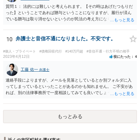
質問１： 法的には難しいと考えられます。【その時はあげたつもりだ
った】ということであれば贈与ということになりますが、履行が済ん
でいる贈与は取り消せないというのが民法の考え方になります。（な
お、貴方のケースの場合、不法原因給付云々は、贈与でなくて貸付で
あった場合に意味が生じる議論だと思われます。） 質問２： 調停申立
てをすること自体は可能ですが、相手方が調停に出席して話し合いに
10
弁護士と音信不通になりました。不安です。
よる解決に応じない限り、実効性はほとんどないと思われます。 質問
３： 仮に裁判になったとしても、口論中の発言で合意成立が認定され
#個人・プライベート
#債権回収代行
#140万円超
#音信不通・行方不明の相手
ることは考え難いと思われます。
2023年4月12日
役にたった
4
工藤 佑一
弁護士
連絡手段によりますが、メールを見落としているとか別フォルダに入
ってしまっているといったことがあるのかも知れません。 ご不安があ
れば、別の法律事務所で一度相談してみても良いでしょう。
もっとみる
近くの市区町村を選び直す