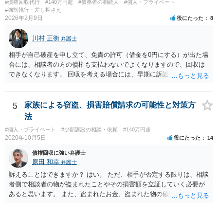
#債権回収代行
#140万円超
#債務者の相続人
#個人・プライベート
していた債権は、起算日にさかのぼって消滅します（民法１４４
#強制執行・差し押さえ
条）。（「強制執行債権」が何を指すかが分かりません。時効にかか
2026年2月9日
役にたった
8
らない部分は、引き続き強制執行可能です。） ５） 約束した支払日
（月ごと）が、強制執行の５年以上前の分は、時効の援用により消滅
川村 正衡
弁護士
します。請求できるのは、それ以降の分となります。未払の発生よ
り、強制執行を基準に考えた方が分かりやすいでしょう。 > また、こ
相手が自己破産を申し立て、免責の許可（借金を0円にする）が出た場
の様な案件を請け負って頂けるものなのでしょうか？ こちらの立場を
合には、相談者の方の債権も支払わないでよくなりますので、回収は
主張する余地があれば、依頼する価値はあると思います。「支払い意
できなくなります。 回収を考える場合には、早期に訴訟提起などを進
思表示があったと思われるエビデンス」のあたりを吟味する必要があ
めた方が良いと思います。
りそうです。
5
家族による窃盗、損害賠償請求の可能性と対策方
法
#個人・プライベート
#少額訴訟の相談・依頼
#140万円超
2020年10月5日
役にたった
14
債権回収に強い弁護士
原田 和幸
弁護士
訴えることはできますか？ はい。 ただ、相手が否定する限りは、相談
者側で相談者の物が盗まれたことやその損害額を立証していく必要が
あると思います。 また、盗まれたお金、盗まれた物の値段分のお金、
精神的ストレスに対する賠償を請求することは出来ますか？ お金の額
や物の時価相当額の請求はできます。 ただ、慰謝料は難しいと思いま