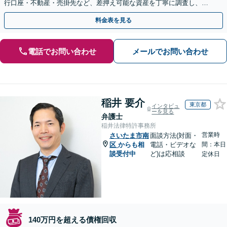
行口座・不動産・売掛先など、差押え可能な資産を丁寧に調査し、効
果的な手続きを選択します【休日・夜間相談可】
料金表を見る
電話でお問い合わせ
メールでお問い合わせ
稲井 要介
東京都
インタビュ
ーを見る
弁護士
稲井法律特許事務所
営業時
さいたま市南
面談方法(対面・
区
からも相
電話・ビデオな
間：本日
談受付中
ど)は応相談
定休日
140万円を超える債権回収