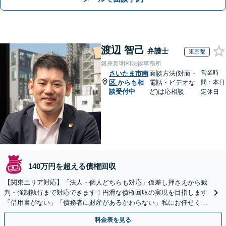
渡辺 智己
弁護士
東京都
銀座新明和法律事務所
営業時
さいたま市南
面談方法(対面・
区
からも相
電話・ビデオな
間：本日
談受付中
ど)は応相談
定休日
140万円を超える債権回収
【関東エリア対応】「法人・個人どちらも対応」仮差し押さえから裁
判・強制執行まで対応できます！円滑な債権回収の実現を目指します
「借用書がない」「債務者に財産があるかわらない」私にお任せくだ
さい！【分割払いあり】【休日・夜間相談可】
料金表を見る