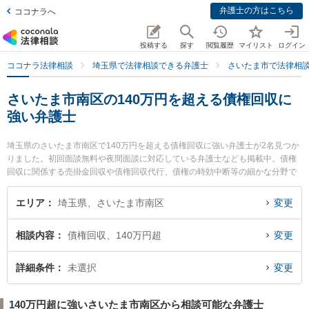
弁護士の方はこちら
ココナラへ
投稿する
探す
閲覧履歴
マイリスト
ログイン
ココナラ法律相談
埼玉県で法律相談できる弁護士
さいたま市で法律相
さいたま市南区の140万円を超える債権回収に
強い弁護士
埼玉県のさいたま市南区で140万円を超える債権回収に強い弁護士が2名見つか
りました。初回面談無料や夜間面談に対応している弁護士なども掲載中。債権
回収に関係する売掛金回収や債権回収代行、債権の時効中断等の細かな分野で
の絞り込み検索もでき便利です。特に武蔵浦和法律事務所の久保 佑一郎弁護士
や南浦和はらだ法律事務所の渡部 和人弁護士のプロフィール情報や弁護士費
エリア
埼玉県、さいたま市南区
変更
用、強みなどが注目されています。『さいたま市南区で土日や夜間に発生した1
40万円を超える債権回収のトラブルを今すぐに弁護士に相談したい』『140万
相談内容
債権回収、140万円超
変更
円を超える債権回収のトラブル解決の実績豊富な近くの弁護士を検索したい』
『初回相談無料で140万円を超える債権回収を法律相談できるさいたま市南区
内の弁護士に相談予約したい』などでお困りの相談者さんにおすすめです。
詳細条件
未選択
変更
140万円超に強いさいたま市南区から相談可能な弁護士