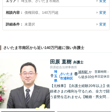
エリア
埼玉県、さいたま市南区
変更
相談内容
債権回収、140万円超
変更
詳細条件
未選択
変更
さいたま市南区から近い140万円超に強い弁護士
田原 直樹
弁護士
田原総合法律事務所
埼
浦和駅
か
営業時間：
さいたま
玉
|
本日定休日
ら徒歩10分
市浦和区
県
【元検事】【弁護士経験20年以上】依
頼者さまの権利を守るため、全力で闘
う姿勢を忘れません【離婚・男女問
題】DV・ハラスメント問題はお任せく
ださい【相続・遺言】特別受益や寄与