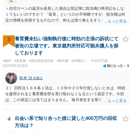
＞住宅ローンの返済を延長した場合は登記簿に抵当権の再登記をしな
くてもいいのですか？ 「延長」というのが不明瞭ですが、抵当権は特
定の債権を担保するものなので、例えば借り換えをするなどしてあら
たに別の契約をしたのであれば、前の抵当権を抹消した上で新たに抵
当権を付けるでしょう。そうではなく、単に返済スケジュールを変更
したということであれば、債権として同一ですからあらためて登記は
3
養育費未払い強制執行後に時効の主張の訴状にて
しないでしょう。 それにそもそも、抵当権の登記は、借りた時期や利
被告の立場です。東京裁判所対応可能弁護人を探
息などは記載されますが、終期については登記されません。
しております
#裁判
#養育費
#遅延損害金回収
#契約書・借用書なし
#140万円超
2023年6月18日
役にたった
5
松本 治
弁護士
１） 旧民法１６８条１項は、１０年や２０年行使しないときは、時効
を援用されると養育費全部を受け取れなくなるという規定です。今回
は、この規定には当てはまりません。 毎月発生する養育費債権の方は
「定期金債権」ではなく、「定期給付債権」といい、旧民法１６９条
により、５年で時効にかかります。 ２） 強制執行により時効は中断
（更新）されるので、その時点で時効未完成のもののみ受け取れま
4
出会い系で知り合った彼に貸した400万円の回収
す。 ３） 請求できなくなる理由はないと思います。ただ、額としては
方法は？
大きくならないとは思います。 ４） 援用が認められれば、時効が完成