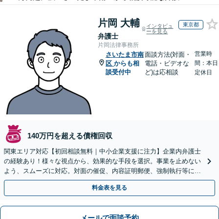
片岡 大輔
東京都
インタビュ
ーを見る
弁護士
片岡法律事務所
営業時
さいたま市南
面談方法(対面・
区
からも相
電話・ビデオな
間：本日
談受付中
ど)は応相談
定休日
140万円を超える債権回収
関東エリア対応【初回相談無料｜中小企業支援に注力】企業内弁護士
の経験あり！様々な視点から、効果的な手段を選択。事業を止めない
よう、スムーズに対応。対面の催促、内容証明郵便、強制執行等に精
通。お困りの方はすぐにご相談を【オンライン面談◎】
料金表を見る
メールで面談予約