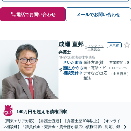
電話でお問い合わせ
メールでお問い合わせ
成瀬 直邦
東京都
インタビュ
ーを見る
弁護士
NN赤坂溜池法律事務所
さいたま市
面談方法(対
営業時間：0
南区
からも
面・電話・ビ
0:00~23:59
相談受付中
デオなど)は応
（土日祝日）
相談
140万円を超える債権回収
【関東エリア対応】【弁護士直通】【弁護士歴10年以上】【オンライ
ン相談可】「請負代金・売掛金・貸金ほか幅広い債権回収に対応」銀