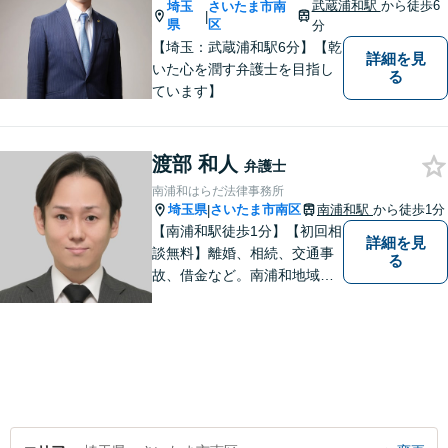
武蔵浦和駅
から徒歩6
埼玉
さいたま市南
|
県
区
分
【埼玉：武蔵浦和駅6分】【乾
詳細を見
いた心を潤す弁護士を目指し
る
ています】
渡部 和人
弁護士
南浦和はらだ法律事務所
埼玉県
さいたま市南区
南浦和駅
から徒歩1分
|
【南浦和駅徒歩1分】【初回相
詳細を見
談無料】離婚、相続、交通事
る
故、借金など。南浦和地域の
方々に密着して問題解決させ
て頂いています。ご依頼者さ
まにとって何が一番最適なの
かを常に考えて弁護に取り組
んでまいります。