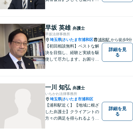
安を感じた場合はすぐにご相
談を。【不動産・住まい】幅
広い問題に対応しています。
【刑事事件】スピーディーな
早坂 英雄
弁護士
接見を重視！少年事件は子ど
早坂法律事務所
もたちの将来を見据えてサポ
埼玉県
さいたま市浦和区
浦和駅
から徒歩9分
|
ート。
【初回相談無料】ベストな解
詳細を見
決を目指し、経験と実績を駆
る
使して尽力します。お困りの
方はお気軽にご相談くださ
い。
一川 知弘
弁護士
いちかわ法律事務所
埼玉県
さいたま市浦和区
|
【浦和駅近く】【地域に根ざ
詳細を見
した弁護士】クライアントの
る
方々の満足を得られるよう最
善を尽くします。交通事故／
離婚問題／刑事事件／労働問