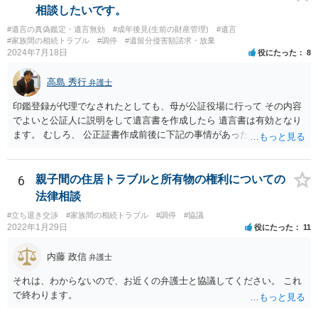
相談したいです。
#遺言の真偽鑑定・遺言無効
#成年後見(生前の財産管理)
#遺言
#家族間の相続トラブル
#調停
#遺留分侵害額請求・放棄
2024年7月18日
役にたった
8
高島 秀行
弁護士
印鑑登録が代理でなされたとしても、母が公証役場に行って その内容
でよいと公証人に説明をして遺言書を作成したら 遺言書は有効となり
ます。 むしろ、 公正証書作成前後に下記の事情があったことが証明で
きれば判断能力がなく 無効だったと主張することが可能です。 翌年1
月に携帯が新しくなった母からの第一声は「ここにいたら殺される」
「面会に来てくれ」で、長男に聞くと「面会は出来ない。俺は携帯電
6
親子間の住居トラブルと所有物の権利についての
話の使い方を教える為に会っている」「母の話は聞かなくて良い」と
法律相談
電話が切れました。その後の電話でも「食事に毒が入っている」「体
#立ち退き交渉
#家族間の相続トラブル
#調停
#協議
にチップが埋められている」等、おかしかったです。 当時の診療記
2022年1月29日
役にたった
11
録、介護認定の資料、介護記録を取得して 弁護士に面談で相談された
方がよいと思います。
内藤 政信
弁護士
それは、わからないので、お近くの弁護士と協議してください。 これ
で終わります。