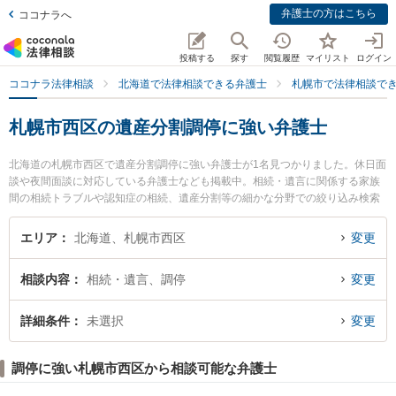
弁護士の方はこちら
ココナラへ
投稿する
探す
閲覧履歴
マイリスト
ログイン
ココナラ法律相談
北海道で法律相談できる弁護士
札幌市で法律相談で
札幌市西区の遺産分割調停に強い弁護士
北海道の札幌市西区で遺産分割調停に強い弁護士が1名見つかりました。休日面
談や夜間面談に対応している弁護士なども掲載中。相続・遺言に関係する家族
間の相続トラブルや認知症の相続、遺産分割等の細かな分野での絞り込み検索
もでき便利です。特に長友国際法律事務所の長友 隆典弁護士のプロフィール情
報や弁護士費用、強みなどが注目されています。『札幌市西区で土日や夜間に
エリア
北海道、札幌市西区
変更
発生した遺産分割調停のトラブルを今すぐに弁護士に相談したい』『遺産分割
調停のトラブル解決の実績豊富な近くの弁護士を検索したい』『初回相談無料
相談内容
相続・遺言、調停
変更
で遺産分割調停を法律相談できる札幌市西区内の弁護士に相談予約したい』な
どでお困りの相談者さんにおすすめです。
詳細条件
未選択
変更
調停に強い札幌市西区から相談可能な弁護士