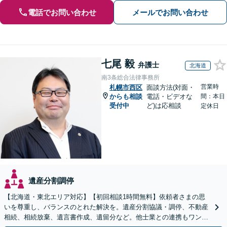
電話でお問い合わせ
メールでお問い合わせ
七尾 毅
弁護士
北海道
南3条総合法律事務所
営業時
札幌市西区
面談方法(対面・
からも相談
電話・ビデオな
間：本日
受付中
ど)は応相談
定休日
遺産分割調停
【北海道・東北エリア対応】【初回相談1時間無料】依頼者さまの思
いを尊重し、バランスのとれた解決を。遺産分割協議・調停、不動産
相続、相続放棄、遺言書作成、遺留分など。他士業との連携もワンス