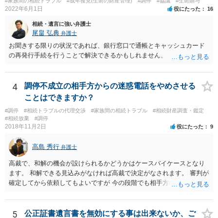
#家族間の相続トラブル
#成年後見(生前の財産管理)
#調停
#協議
#生前贈与
いた方が良い事と書かない方が良い事 回答： お姉さんが申立書の「申
2022年6月1日
役にたった
16
立ての趣旨」のところに書いている遺産の分け方に対して意見があれ
相続・遺言に強い弁護士
ば、まずそれを書くとよいです。 次に「申立ての理由」のところに、
尾畠 弘典
弁護士
なぜ調停を申し立てたのか(例えば、あかささんと話合いが出来ない／
お聞きする限りの状況であれば、銀行窓口で通帳とキャッシュカード
決裂した、など)や亡くなった方・あかささん・お姉さん間の事情やい
の再発行手続を行うことで解決できるかもしれません。
きさつなどが書かれていると思うので、あかささんから見てそれは違
うと感じるところは、どのように違うのか、など書くとよいです。 そ
の他、お姉さんの申立書には書かれていないけど、どのように遺産を
4
調停不成立の相手方からの迷惑電話をやめさせる
分けるかを決めるについてあかささんが重要だと考える事情があれば
(例えば、○○のときにお姉さんは亡くなった方からお金を援助してもら
ことはできますか？
った等)、それも書くとよいです。 書かない方が良いと思うことは、遺
#調停
#相続トラブルの代理交渉
#家族間の相続トラブル
#相続財産調査・鑑定
産分割に関係ない(と思われる)いきさつを沢山盛り込むことだと考えま
#相続放棄
#調停
す(あくまで遺産分割に関係することに留める方が、裁判所や調停委員
2018年11月2日
役にたった
9
の方に事情を理解してもらいやすいと思います)。
高島 秀行
弁護士
高裁で、和解の機会が設けられるかどうかはケースバイケースとなり
ます。 和解できる見込みがなければ高裁で決定がなされます。 審判が
確定してから依頼してもよいですが 今の段階でも相手方の連絡が迷惑
であれば 弁護士に依頼してもよいと思います。
5
公正証書遺言書を無効にする事は出来ないか、ご