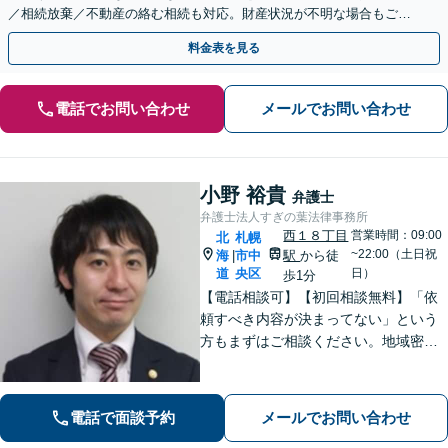
／相続放棄／不動産の絡む相続も対応。財産状況が不明な場合もご相
談ください【休日・夜間対応可能】
料金表を見る
電話でお問い合わせ
メールでお問い合わせ
小野 裕貴
弁護士
弁護士法人すぎの葉法律事務所
西１８丁目
営業時間：09:00
北
札幌
~22:00（土日祝
海
市中
駅
から徒
|
道
央区
日）
歩1分
【電話相談可】【初回相談無料】「依
頼すべき内容が決まってない」という
方もまずはご相談ください。地域密着
型の事務所として、相談者さま一人ひ
とりと向き合い、「迅速かつ有利」な
解決を目指します。刑事事件、離婚問
電話で面談予約
メールでお問い合わせ
題、企業法務など幅広く対応できます