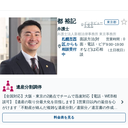
都 裕記
東京都
インタビュー
を見る
弁護士
弁護士法人新都法律事務所 東京事務所
札幌市西
面談方法(対
営業時間：0
区
からも
面・電話・ビデ
9:00~19:00
相談受付
オなど)は応相
（土日祝日）
中
談
遺産分割調停
【全国対応】大阪・東京の2拠点でチームで迅速対応【電話・WEB相
談可】【遺産の取り分最大化を目指します】1営業日以内の返信を心
がけます「不動産が絡んだ複雑な遺産分割／遺留分／遺言書の作成・
執行／事業承継など、お任せください」【休日相談あり】
料金表を見る