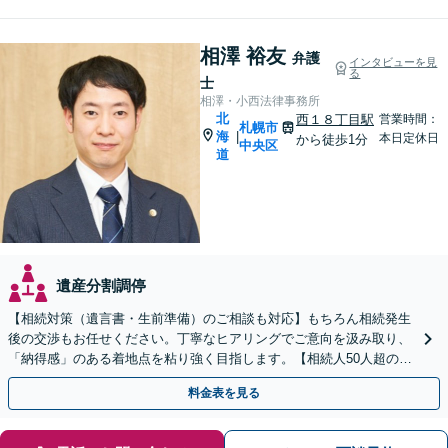
相澤 裕友
弁護
インタビューを見
る
士
相澤・小西法律事務所
北
西１８丁目駅
営業時間：
札幌市
海
|
本日定休日
から徒歩1分
中央区
道
遺産分割調停
【相続対策（遺言書・生前準備）のご相談も対応】もちろん相続発生
後の交渉もお任せください。丁寧なヒアリングでご意向を汲み取り、
「納得感」のある着地点を粘り強く目指します。【相続人50人超の交
渉経験あり】【WEB面談可】【西18丁目駅徒歩1分】
料金表を見る