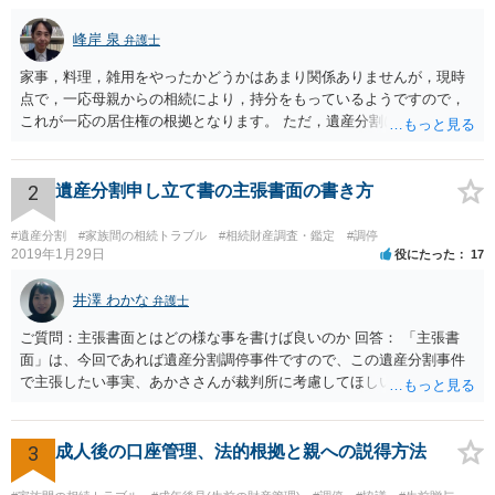
峰岸 泉
弁護士
家事，料理，雑用をやったかどうかはあまり関係ありませんが，現時
点で，一応母親からの相続により，持分をもっているようですので，
これが一応の居住権の根拠となります。 ただ，遺産分割により，母の
持分を父親が取得した場合，住み続けるのは難しいかも知れません。
2
遺産分割申し立て書の主張書面の書き方
#遺産分割
#家族間の相続トラブル
#相続財産調査・鑑定
#調停
2019年1月29日
役にたった
17
井澤 わかな
弁護士
ご質問：主張書面とはどの様な事を書けば良いのか 回答： 「主張書
面」は、今回であれば遺産分割調停事件ですので、この遺産分割事件
で主張したい事実、あかささんが裁判所に考慮してほしいと思う、亡
くなった方・あかささん・お姉さん間の事情などを記入することにな
ります。 もし、主張したい事実や考慮してほしい事情に関連して
資料を持っているようであれば、主張書面とは別で提出できます。も
3
成人後の口座管理、法的根拠と親への説得方法
し、お姉さんに見られたくないような資料がある場合、「非開示の希
望に関する申出書」と共に提出することも考えられます。 ご質問：書