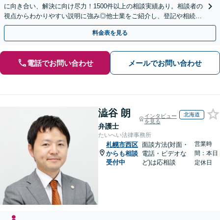
に向き合い、解決に向け尽力！1500件以上の相談実績あり。相談者の
視点からわかりやすい説明に強み◎他士業をご紹介し、登記や相続税
の申告までワンストップで対応【夜間相談可】
料金表を見る
電話でお問い合わせ
メールでお問い合わせ
澁谷 朗
北海道
インタビュー
を見る
弁護士
たいへい法律事務所
営業時
札幌市西区
面談方法(対面・
からも相談
電話・ビデオな
間：本日
受付中
ど)は応相談
定休日