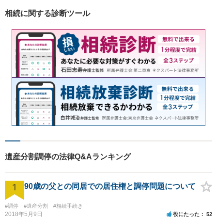
と考えています。離婚、相
相続に関する診断ツール
続、交通事故、借金、労働、
刑事事件など
遺産分割調停の法律Q&Aランキング
1
90歳の父との同居での居住権と調停問題について
#調停
#遺産分割
#相続手続き
2018年5月9日
役にたった
52