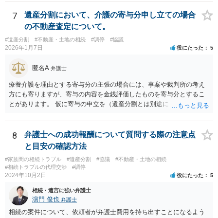
7
遺産分割において、介護の寄与分申し立ての場合
の不動産査定について。
#遺産分割
#不動産・土地の相続
#調停
#協議
2026年1月7日
役にたった
5
匿名A
弁護士
療養介護を理由とする寄与分の主張の場合には、事案や裁判所の考え
方にも寄りますが、寄与の内容を金銭評価したものを寄与分とするこ
とがあります。 仮に寄与の申立を（遺産分割とは別途に）して、その
ような考え方を撮るなら、必ずしも相続財産全体の評価（不動産の評
価）は不要ということもあります。 ただ、前提として、遺産分割はし
なければならないでしょうから、現実的にはいずれにせよ不動産評価
8
弁護士への成功報酬について質問する際の注意点
は必要でしょう。
と目安の確認方法
#家族間の相続トラブル
#遺産分割
#協議
#不動産・土地の相続
#相続トラブルの代理交渉
#調停
2024年10月2日
役にたった
5
相続・遺言に強い弁護士
濵門 俊也
弁護士
相続の案件について、依頼者が弁護士費用を持ち出すことになるよう