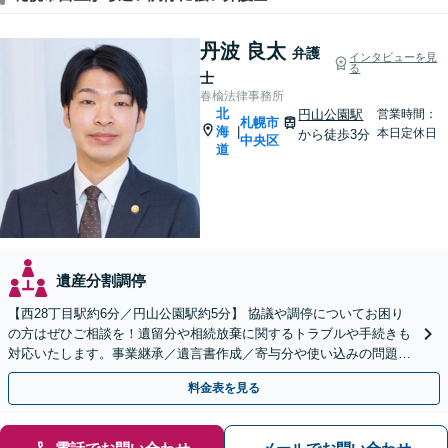
丹波 良太
弁護
インタビューを見
る
士
春楡法律事務所
北
円山公園駅
営業時間：
札幌市
海
|
本日定休日
から徒歩3分
中央区
道
遺産分割調停
【西28丁目駅約6分／円山公園駅約5分】 協議や調停についてお困り
の方はぜひご相談を！遺留分や相続放棄に関するトラブルや手続きも
対応いたします。事業継承／遺言書作成／寄与分や使い込みの問題／
家族信託の手続き
料金表を見る