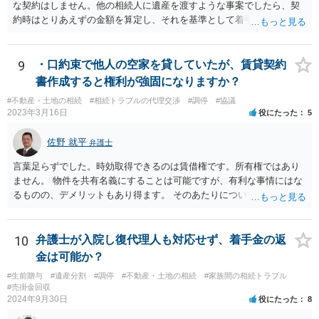
な契約はしません。他の相続人に遺産を渡すような事案でしたら、契
約時はとりあえずの金額を算定し、それを基準として着手金を設定
し、事件終了時に報酬金や追加着手金として考慮するといった契約も
あり得ます。 今後の見通しを言わないで契約はできないです。依頼者
が納得できる説明を受けるべきです。
9
・口約束で他人の空家を貸していたが、賃貸契約
書作成すると権利が強固になりますか？
#不動産・土地の相続
#相続トラブルの代理交渉
#調停
#協議
2023年3月16日
役にたった
5
佐野 就平
弁護士
言葉足らずでした。時効取得できるのは賃借権です。所有権ではあり
ません。 物件を共有名義にすることは可能ですが、有利な事情にはな
るものの、デメリットもあり得ます。 そのあたりについては、お近く
の弁護士にご相談ください。
10
弁護士が入院し復代理人も対応せず、着手金の返
金は可能か？
#生前贈与
#遺産分割
#調停
#不動産・土地の相続
#家族間の相続トラブル
#売掛金回収
2024年9月30日
役にたった
8