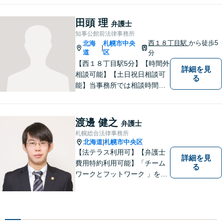
田頭 理
弁護士
知事公館前法律事務所
西１８丁目駅
から徒歩5
北海
札幌市中央
|
道
区
分
【西１８丁目駅5分】【時間外
詳細を見
相談可能】【土日祝日相談可
る
能】当事務所では相談時間を
原則として最低1時間は確保し
ています。誠実・丁寧・親切
に対応することを心がけてい
渡邊 健之
弁護士
ます。気軽に相談できる弁護
札幌総合法律事務所
士を目指していますので、お
北海道
札幌市中央区
|
悩みの方はぜひご相談くださ
【法テラス利用可】【弁護士
詳細を見
い。
費用特約利用可能】「チーム
る
ワークとフットワーク 」を合
言葉に、全弁護士と全スタッ
フが一丸となって業務にあた
り、地域の皆さまにとって、
もっと身近な存在になりたい