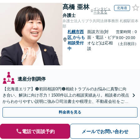
髙橋 亜林
北海道
インタビュ
ーを見る
弁護士
弁護士法人リブラ共同法律事務所 札幌駅前本
部
札幌市西
面談方法(対
営業時間：0
区
からも
面・電話・ビデ
9:00~20:00
相談受付
オなど)は応相
（土日祝日）
中
談
遺産分割調停
【北海道エリア】🟠初回相談0円🟠相続トラブルのお悩みに真摯に向
き合い、解決に向け尽力！1500件以上の相談実績あり。相談者の視点
からわかりやすい説明に強み◎司法書士や税理士、不動産会社をご紹
介し、登記や相続税の申告までワンストップで対応
料金表を見る
電話で面談予約
メールでお問い合わせ