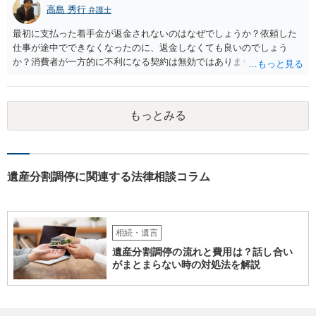
高島 秀行
弁護士
最初に支払った着手金が返金されないのはなぜでしょうか？依頼した
仕事が途中でできなくなったのに、返金しなくても良いのでしょう
か？消費者が一方的に不利になる契約は無効ではありませんか？
着手金は、前の弁護士が倒れるまでにやった仕事に応じて清算する義
務があると思います。 倒れた弁護士が所属する弁護士会に相談さ
れた方がよいと思います。 倒れた弁護士は脳梗塞で倒れたようで
もっとみる
すが、 判断能力があり、復代理を倒れた弁護士の判断で復代理を
選任したのか 即ち、復代理人の選任は有効なのかという問題もあ
ると思います。
遺産分割調停に関連する法律相談コラム
相続・遺言
遺産分割調停の流れと費用は？話し合い
がまとまらない時の対処法を解説