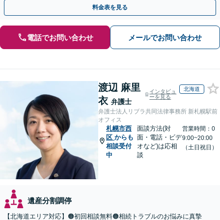
トップで対応します【休日・夜間面談OK】
料金表を見る
電話でお問い合わせ
メールでお問い合わせ
渡辺 麻里
北海道
インタビュ
ーを見る
衣
弁護士
弁護士法人リブラ共同法律事務所 新札幌駅前
オフィス
札幌市西
面談方法(対
営業時間：0
区
からも
面・電話・ビデ
9:00~20:00
相談受付
オなど)は応相
（土日祝日）
中
談
遺産分割調停
【北海道エリア対応】🟠初回相談無料🟠相続トラブルのお悩みに真摯