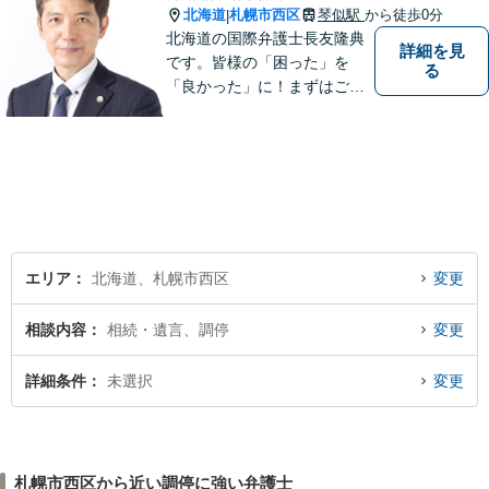
北海道
札幌市西区
琴似駅
から徒歩0分
|
北海道の国際弁護士長友隆典
詳細を見
です。皆様の「困った」を
る
「良かった」に！まずはご相
談ください。 水産業経営アド
バイザーとして，農林水産
業・地域振興のお手伝いもし
ています。 English available
英語対応可
エリア
北海道、札幌市西区
変更
相談内容
相続・遺言、調停
変更
詳細条件
未選択
変更
札幌市西区から近い調停に強い弁護士