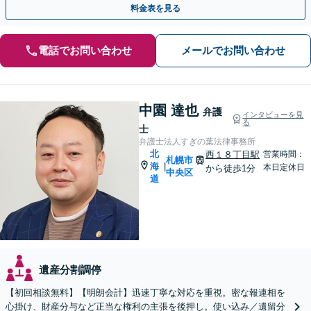
料金表を見る
電話でお問い合わせ
メールでお問い合わせ
中園 達也
弁護
インタビューを見
る
士
弁護士法人すぎの葉法律事務所
北
西１８丁目駅
営業時間：
札幌市
海
|
本日定休日
から徒歩1分
中央区
道
遺産分割調停
【初回相談無料】【明朗会計】迅速丁寧な対応を重視。密な報連相を
心掛け、財産分与など正当な権利の主張を後押し。使い込み／遺留分