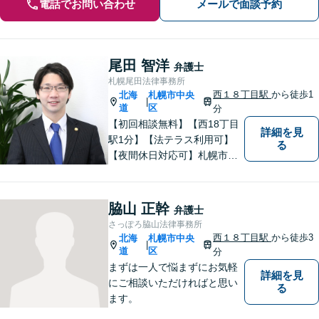
電話でお問い合わせ
メールで面談予約
尾田 智洋
弁護士
札幌尾田法律事務所
西１８丁目駅
から徒歩1
北海
札幌市中央
|
道
区
分
【初回相談無料】【西18丁目
詳細を見
駅1分】【法テラス利用可】
る
【夜間休日対応可】札幌市中
央区の弁護士です。得意分野
は離婚男女問題・労働問題・
不動産問題・交通事故です。
脇山 正幹
弁護士
札幌市内をはじめ、道内の皆
さっぽろ脇山法律事務所
様の法律問題に真摯に対応し
西１８丁目駅
から徒歩3
北海
札幌市中央
|
ます。ぜひ一度ご相談くださ
道
区
分
い。
まずは一人で悩まずにお気軽
詳細を見
にご相談いただければと思い
る
ます。