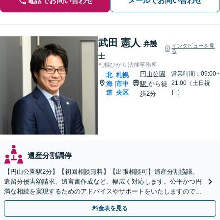
電話でお問い合わせ
メールでお問い合わせ
武田 憲人
弁護
インタビューを見
る
士
札幌ひかり法律事務所
円山公園
営業時間：09:00~
北
札幌
21:00（土日祝
海
市中
駅
から徒
|
道
央区
日）
歩2分
遺産分割調停
【円山公園駅2分】【初回相談無料】【出張相談可】遺産分割協議、
遺留分侵害額請求、遺言書作成など、幅広く対応します。公平かつ円
満な相続を実現するためのアドバイスやサポートをいたしますので、
ぜひご相談ください。【電話相談可】【休日・夜間面談可】
料金表を見る