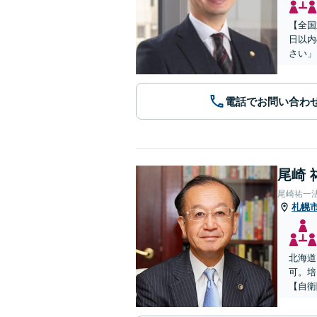
【全国
日以内
さい」
電話でお問い合わ
尾崎 
尾崎祐一
札幌
北海道
可。培
【自衛