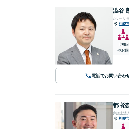
澁谷 
たいへい
札幌
【初回
やお困
電話でお問い合わ
都 裕
弁護士法
札幌