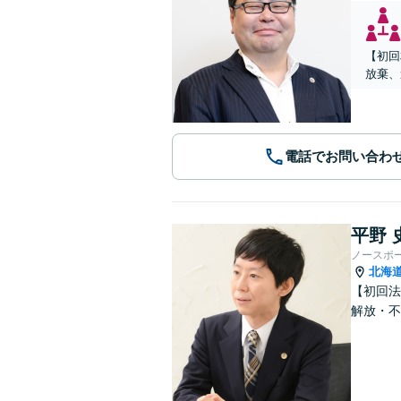
【初回
放棄、
電話でお問い合わ
平野 
ノースポ
北海
【初回法
解放・不