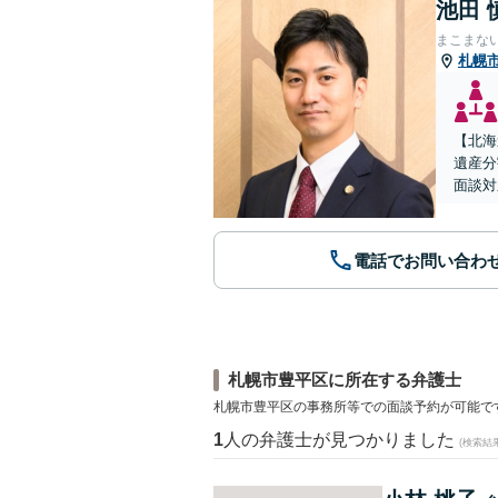
池田 
まこまな
札幌
【北海
遺産分
面談対
電話でお問い合わ
札幌市豊平区に所在する弁護士
札幌市豊平区の事務所等での面談予約が可能で
1
人の弁護士が見つかりました
(検索結