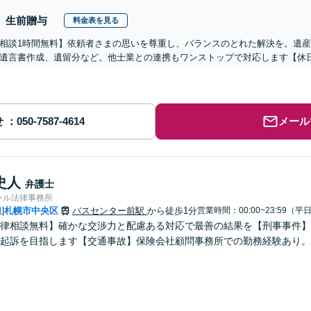
生前贈与
料金表を見る
相談1時間無料】依頼者さまの思いを尊重し、バランスのとれた解決を。遺
遺言書作成、遺留分など。他士業との連携もワンストップで対応します【休日
せ
メール
史人
弁護士
ール法律事務所
道
札幌市中央区
バスセンター前駅
から徒歩1分
営業時間：00:00~23:59（平
|
律相談無料】確かな交渉力と配慮ある対応で最善の結果を【刑事事件】示
起訴を目指します【交通事故】保険会社顧問事務所での勤務経験あり。