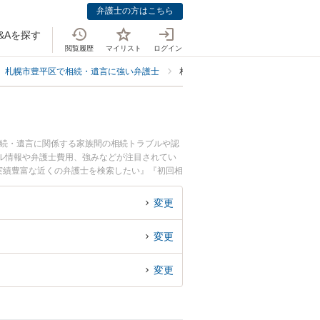
弁護士の方はこちら
&Aを探す
閲覧履歴
マイリスト
ログイン
札幌市豊平区で相続・遺言に強い弁護士
札幌市豊平区で生前贈与に強い弁護
相続・遺言に関係する家族間の相続トラブルや認
ル情報や弁護士費用、強みなどが注目されてい
実績豊富な近くの弁護士を検索したい』『初回相
変更
変更
変更