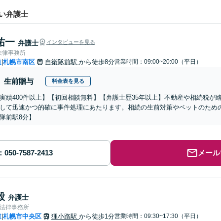
い弁護士
祐一
弁護士
インタビューを見る
法律事務所
道
札幌市南区
自衛隊前駅
から徒歩8分
営業時間：09:00~20:00（平日）
|
生前贈与
料金表を見る
実績400件以上】【初回相談無料】【弁護士歴35年以上】不動産や相続税が
して迅速かつ的確に事件処理にあたります。相続の生前対策やペットのため
隊前駅8分】
メール
毅
弁護士
合法律事務所
道
札幌市中央区
狸小路駅
から徒歩1分
営業時間：09:30~17:30（平日）
|