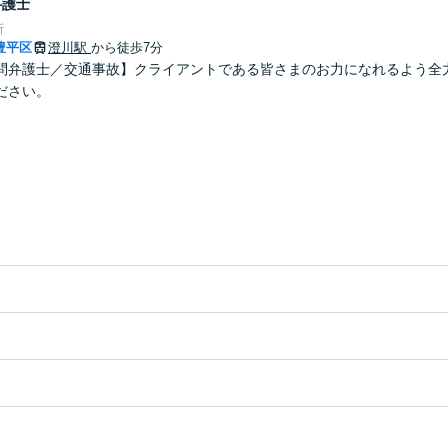
弁護士
所
豊平区
澄川駅
から徒歩7分
問弁護士／交通事故】クライアントである皆さまのお力になれるよう全
ださい。