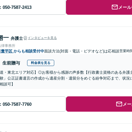
メール
翔一
弁護士
インタビューを見る
法律事務所
市豊平区
からも相談受付中
面談方法(対面・電話・ビデオなど)は応相談
営業時間
生前贈与
料金表を見る
道・東北エリア対応】◎お客様から感謝の声多数【行政書士資格のある弁護
験」公正証書遺言の作成から遺産分割・遺留分をめぐる紛争対応まで、状況
相談可】
メー