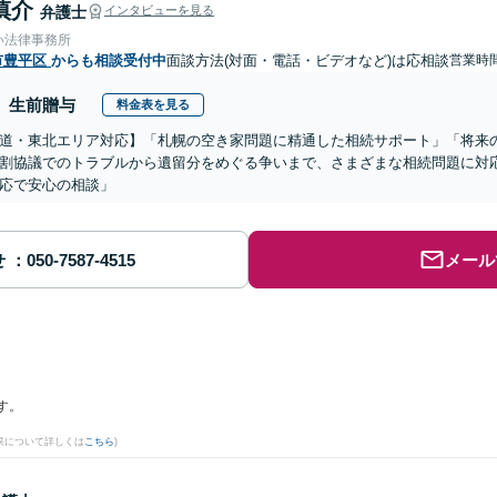
慎介
弁護士
インタビューを見る
い法律事務所
市豊平区
からも相談受付中
面談方法(対面・電話・ビデオなど)は応相談
営業時間
生前贈与
料金表を見る
道・東北エリア対応】「札幌の空き家問題に精通した相続サポート」「将来
割協議でのトラブルから遺留分をめぐる争いまで、さまざまな相続問題に対応
応で安心の相談」
せ
メール
す。
果について詳しくは
こちら
)