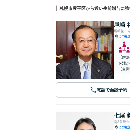
札幌市豊平区から近い生前贈与に強
尾崎 
尾崎祐一
北海
【解決
を活か
【自衛
電話で面談予約
七尾 
南3条総
北海