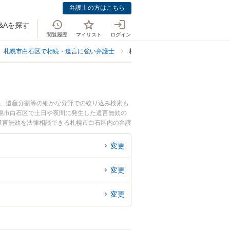
弁護士の方はこちら
&Aを探す
閲覧履歴
マイリスト
ログイン
札幌市白石区で相続・遺言に強い弁護士
札幌市白石区で遺言の真偽鑑定・遺
続、遺産分割等の細かな分野での絞り込み検索も
幌市白石区で土日や夜間に発生した遺言無効の
遺言無効を法律相談できる札幌市白石区内の弁護
変更
変更
変更