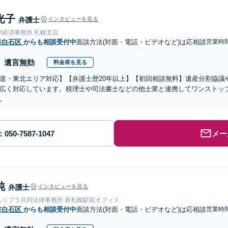
光子
弁護士
インタビューを見る
律経済事務所 札幌支店
市白石区
からも相談受付中
面談方法(対面・電話・ビデオなど)は応相談
営業時間
遺言無効
料金表を見る
道・東北エリア対応】【弁護士歴20年以上】【初回相談無料】遺産分割協議
広く対応しています。税理士や司法書士などの他士業と連携してワンストッ
。
メー
純
弁護士
インタビューを見る
人リブラ共同法律事務所 新札幌駅前オフィス
市白石区
からも相談受付中
面談方法(対面・電話・ビデオなど)は応相談
営業時間