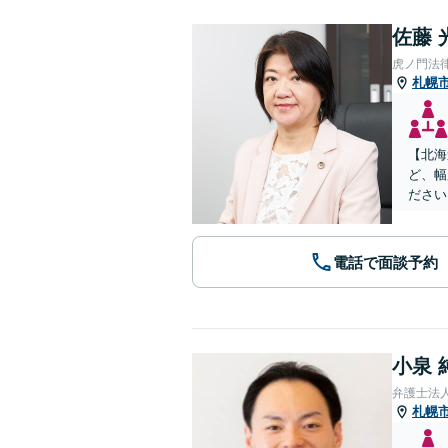
佐藤 
虎ノ門法
札幌
【北海
ど、幅
ださい
電話で面談予約
小泉 
弁護士法
札幌