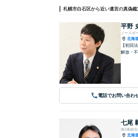
札幌市白石区から近い遺言の真偽鑑
平野 
ノースポ
北海
【初回法
解放・不
電話でお問い合わ
七尾 
南3条総
北海