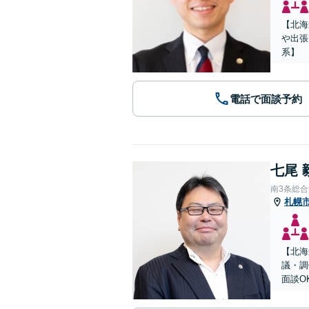
【北海
や出張
系】
電話で面談予約
七尾 
南3条総
札幌
【北海
議・調
面談O