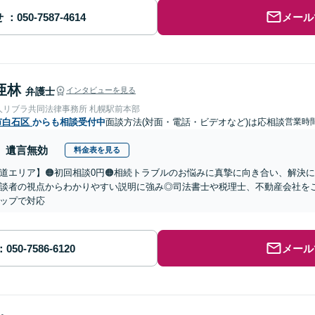
せ
メール
亜林
弁護士
インタビューを見る
人リブラ共同法律事務所 札幌駅前本部
市白石区
からも相談受付中
面談方法(対面・電話・ビデオなど)は応相談
営業時間
遺言無効
料金表を見る
道エリア】🟠初回相談0円🟠相続トラブルのお悩みに真摯に向き合い、解決に
談者の視点からわかりやすい説明に強み◎司法書士や税理士、不動産会社を
ップで対応
メール