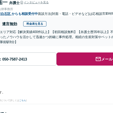
祐一
弁護士
インタビューを見る
法律事務所
市白石区
からも相談受付中
面談方法(対面・電話・ビデオなど)は応相談
営業時間
遺言無効
料金表を見る
エリア対応【解決実績400件以上】【初回相談無料】【弁護士歴35年以上】
ったノウハウを活かして迅速かつ的確に事件処理。相続の生前対策やペット
隊前駅8分】
メール
す。
果について詳しくは
こちら
)