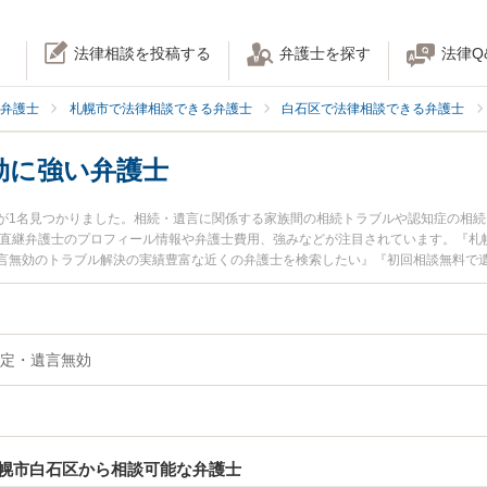
法律相談を投稿する
弁護士を探す
法律Q
弁護士
札幌市で法律相談できる弁護士
白石区で法律相談できる弁護士
効に強い弁護士
が1名見つかりました。相続・遺言に関係する家族間の相続トラブルや認知症の相
 直継弁護士のプロフィール情報や弁護士費用、強みなどが注目されています。『札
言無効のトラブル解決の実績豊富な近くの弁護士を検索したい』『初回相談無料で
んにおすすめです。
定・遺言無効
幌市白石区から相談可能な弁護士