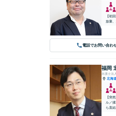
【初回
放棄、
電話でお問い合わ
福岡 
弁護士法
北海
【突然
ル／揉
ら直結