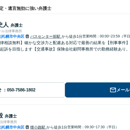
定・遺言無効に強い弁護士
史人
弁護士
ール法律事務所
道
札幌市中央区
バスセンター前駅
から徒歩1分
営業時間：00:00~23:59（平
|
律相談無料】確かな交渉力と配慮ある対応で最善の結果を【刑事事件】示
起訴を目指します【交通事故】保険会社顧問事務所での勤務経験あり。
せ
メール
毅
弁護士
合法律事務所
道
札幌市中央区
狸小路駅
から徒歩1分
営業時間：09:30~17:30（平日）
|