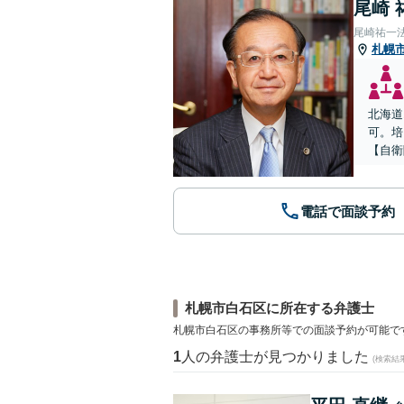
尾崎 
尾崎祐一
札幌
北海道
可。培
【自衛
電話で面談予約
札幌市白石区に所在する弁護士
札幌市白石区の事務所等での面談予約が可能で
1
人の弁護士が見つかりました
(検索結