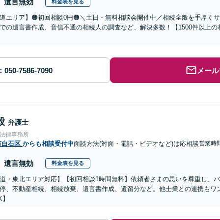
遺言無効
料金表を見る
道エリア】🟠初回相談0円🟠＼土日・無料相談会開催中／相続全般を手厚く
での遺言書作成、音信不通の相続人の調査など、解決多数！【1500件以上
メール
毅
弁護士
合法律事務所
市白石区
からも相談受付中
面談方法(対面・電話・ビデオなど)は応相談
営業時間
遺言無効
料金表を見る
道・東北エリア対応】【初回相談1時間無料】依頼者さまの思いを尊重し、
停、不動産相続、相続放棄、遺言書作成、遺留分など。他士業との連携もワ
K】