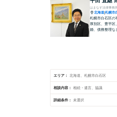
平田 直継
はまなす法律事務
北海道
札幌市
|
札幌市白石区の
厚別区、豊平区
婚、債務整理な
エリア
北海道、札幌市白石区
相談内容
相続・遺言、協議
詳細条件
未選択