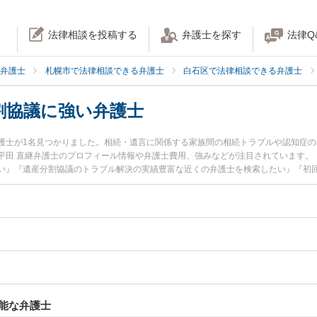
法律相談を投稿する
弁護士を探す
法律Q
弁護士
札幌市で法律相談できる弁護士
白石区で法律相談できる弁護士
割協議に強い弁護士
護士が1名見つかりました。相続・遺言に関係する家族間の相続トラブルや認知症
平田 直継弁護士のプロフィール情報や弁護士費用、強みなどが注目されています。
い』『遺産分割協議のトラブル解決の実績豊富な近くの弁護士を検索したい』『初
お困りの相談者さんにおすすめです。
能な弁護士