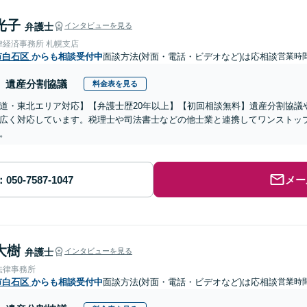
光子
弁護士
インタビューを見る
律経済事務所 札幌支店
市白石区
からも相談受付中
面談方法(対面・電話・ビデオなど)は応相談
営業時
遺産分割協議
料金表を見る
道・東北エリア対応】【弁護士歴20年以上】【初回相談無料】遺産分割協議
広く対応しています。税理士や司法書士などの他士業と連携してワンストッ
。
メー
大樹
弁護士
インタビューを見る
法律事務所
市白石区
からも相談受付中
面談方法(対面・電話・ビデオなど)は応相談
営業時