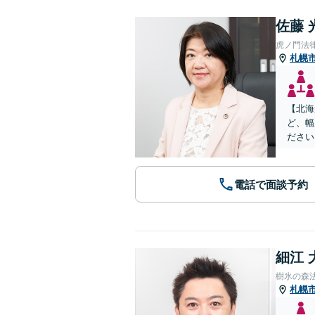
佐藤 
虎ノ門法
札幌
【北海
ど、幅
ださい
電話で面談予約
細江 
樹氷の森
札幌