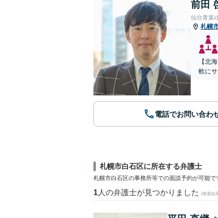
前田 
仙台青葉
札幌
【北海
軟にサ
電話でお問い合わ
札幌市白石区に所在する弁護士
札幌市白石区の事務所等での面談予約が可能で
1
人の弁護士が見つかりました
(検索結