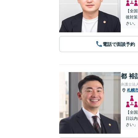
【全国
後対策
さい。
電話で面談予約
都 裕
弁護士法
札幌
【全国
日以内
さい」