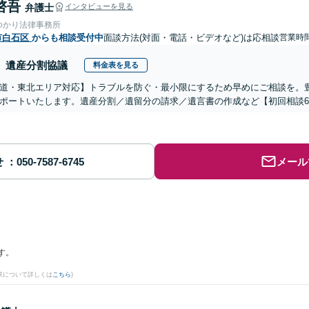
啓吾
弁護士
インタビューを見る
ゆかり法律事務所
市白石区
からも相談受付中
面談方法(対面・電話・ビデオなど)は応相談
営業時間
遺産分割協議
料金表を見る
道・東北エリア対応】トラブルを防ぐ・最小限にするため早めにご相談を。
ポートいたします。遺産分割／遺留分の請求／遺言書の作成など【初回相談6
せ
メール
す。
果について詳しくは
こちら
)