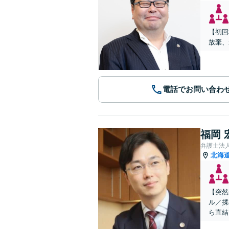
【初回
放棄、
電話でお問い合わ
福岡 
弁護士法
北海
【突然
ル／揉
ら直結