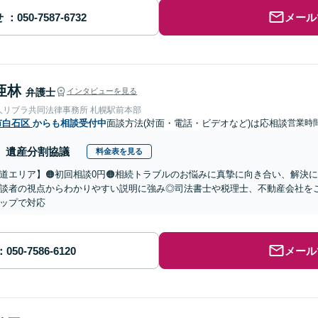
せ
メール
亜林
弁護士
インタビューを見る
人リブラ共同法律事務所 札幌駅前本部
市白石区
からも相談受付中
面談方法(対面・電話・ビデオなど)は応相談
営業時間
遺産分割協議
料金表を見る
道エリア】🟠初回相談0円🟠相続トラブルのお悩みに真摯に向き合い、解決に
談者の視点からわかりやすい説明に強み◎司法書士や税理士、不動産会社を
ップで対応
メール