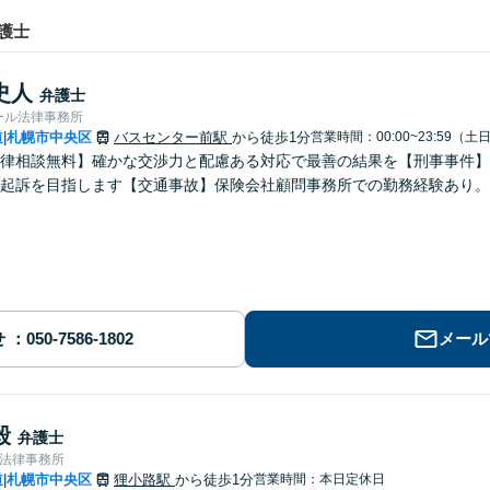
護士
史人
弁護士
ール法律事務所
道
札幌市中央区
バスセンター前駅
から徒歩1分
営業時間：00:00~23:59（
|
律相談無料】確かな交渉力と配慮ある対応で最善の結果を【刑事事件】示
起訴を目指します【交通事故】保険会社顧問事務所での勤務経験あり。
せ
メール
毅
弁護士
合法律事務所
道
札幌市中央区
狸小路駅
から徒歩1分
営業時間：本日定休日
|