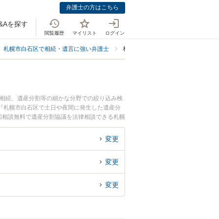
弁護士の方はこちら
&Aを探す
閲覧履歴
マイリスト
ログイン
札幌市白石区で相続・遺言に強い弁護士
札幌市白石区で協議に強い弁護士
の相続、遺産分割等の細かな分野での絞り込み検
『札幌市白石区で土日や夜間に発生した遺産分
回相談無料で遺産分割協議を法律相談できる札幌
変更
変更
変更