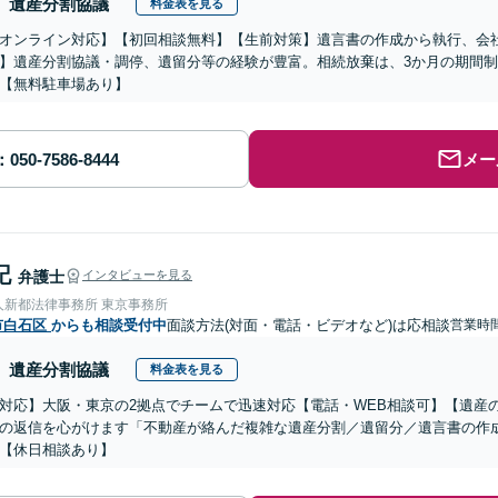
遺産分割協議
料金表を見る
オンライン対応】【初回相談無料】【生前対策】遺言書の作成から執行、会
】遺産分割協議・調停、遺留分等の経験が豊富。相続放棄は、3か月の期間
【無料駐車場あり】
メー
記
弁護士
インタビューを見る
人新都法律事務所 東京事務所
市白石区
からも相談受付中
面談方法(対面・電話・ビデオなど)は応相談
営業時間
遺産分割協議
料金表を見る
対応】大阪・東京の2拠点でチームで迅速対応【電話・WEB相談可】【遺産
の返信を心がけます「不動産が絡んだ複雑な遺産分割／遺留分／遺言書の作
【休日相談あり】