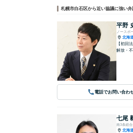
札幌市白石区から近い協議に強い弁
平野 
ノースポ
北海
【初回法
解放・不
電話でお問い合わ
七尾 
南3条総
北海