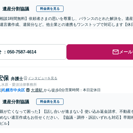
遺産分割協議
料金表を見る
相談1時間無料】依頼者さまの思いを尊重し、バランスのとれた解決を。遺
遺言書作成、遺留分など。他士業との連携もワンストップで対応します【休日
せ
メール
宏保
弁護士
インタビューを見る
人水原・愛須法律事務所
道
札幌市中央区
大通駅
から徒歩0分
営業時間：本日定休日
|
遺産分割協議
料金表を見る
親が亡くなって困った】【話し合いが進まない】使い込み返金請求、不動産
めない遺言作成もお任せください。【協議・調停・訴訟いずれも対応】早期
ビル】