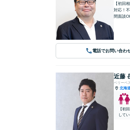
【初回相
対応！不
間面談O
電話でお問い合わ
近藤 
ベリーベ
北海
【初回
してい