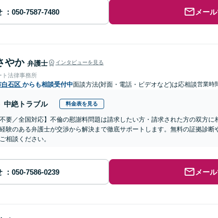
せ
メール
さやか
弁護士
インタビューを見る
ート法律事務所
市白石区
からも相談受付中
面談方法(対面・電話・ビデオなど)は応相談
営業時間
中絶トラブル
料金表を見る
不要／全国対応】不倫の慰謝料問題は請求したい方・請求された方の双方に
経験のある弁護士が交渉から解決まで徹底サポートします。無料の証拠診断
ご相談ください。
せ
メール