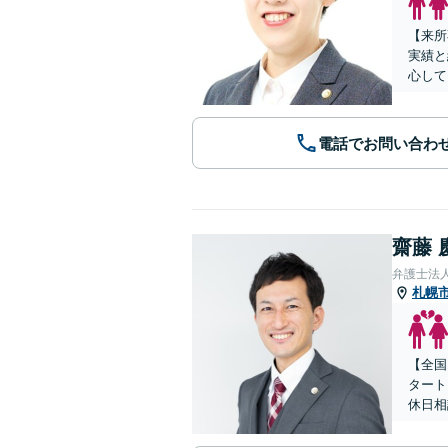
【来所
実績と
心して
電話でお問い合わ
齋藤 
弁護士法人
札幌
【全国
タート
休日相