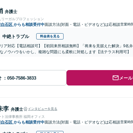
梢
弁護士
人リーガルプロフェッション
市白石区
からも相談受付中
面談方法(対面・電話・ビデオなど)は応相談
営業時間
中絶トラブル
料金表を見る
リア対応【電話相談可】【初回来所相談無料】「将来を見据えた解決」9名
なノウハウをいかし、複雑な問題にも柔軟に対処します【法テラス利用可】
せ
メール
朱李
弁護士
インタビューを見る
ート法律事務所 福岡オフィス
市白石区
からも相談受付中
面談方法(対面・電話・ビデオなど)は応相談
営業時間