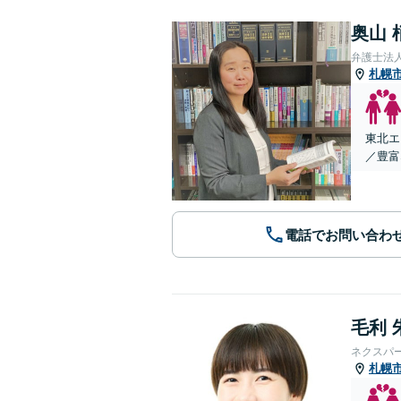
奥山 
弁護士法
札幌
東北エ
／豊富
電話でお問い合わ
毛利 
ネクスパ
札幌