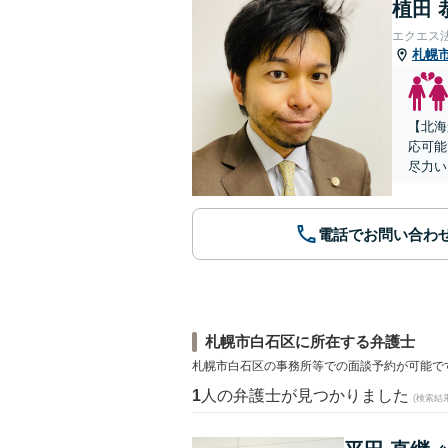
植田 
エクエス
札幌
【北海
応可能
尽力い
電話でお問い合わ
札幌市白石区に所在する弁護士
札幌市白石区の事務所等での面談予約が可能で
1
人の弁護士が見つかりました
(検索結