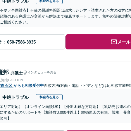
中絶トラブル
料金表を見る
不要／全国対応】不倫の慰謝料問題は請求したい方・請求された方の双方に
経験のある弁護士が交渉から解決まで徹底サポートします。無料の証拠診断
ご相談ください。
せ
メール
慶邦
弁護士
インタビューを見る
湘南LAGOON
市白石区
からも相談受付中
面談方法(対面・電話・ビデオなど)は応相談
営業時間
中絶トラブル
料金表を見る
エリア対応】【オンライン面談OK】【外出困難な方対応】【乳幼児お連れ
にするためのサポートを【相談数3,000件以上】離婚原因の有無、親権、養
談可】