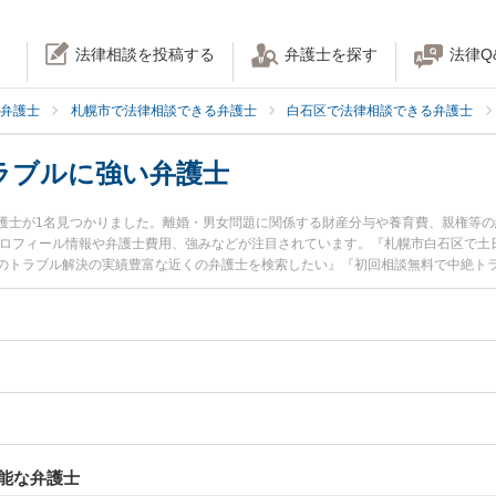
法律相談を投稿する
弁護士を探す
法律Q
弁護士
札幌市で法律相談できる弁護士
白石区で法律相談できる弁護士
ラブルに強い弁護士
護士が1名見つかりました。離婚・男女問題に関係する財産分与や養育費、親権等
プロフィール情報や弁護士費用、強みなどが注目されています。『札幌市白石区で土
のトラブル解決の実績豊富な近くの弁護士を検索したい』『初回相談無料で中絶ト
におすすめです。
能な弁護士