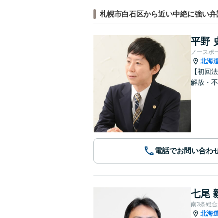
札幌市白石区から近い中絶に強い弁
平野 
ノースポ
北海
【初回法
解放・不
電話でお問い合わ
七尾 
南3条総
北海