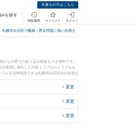
弁護士の方はこちら
&Aを探す
閲覧履歴
マイリスト
ログイン
札幌市白石区で離婚・男女問題に強い弁護士
札幌市白石区で中絶に強い弁護
の細かな分野での絞り込み検索もでき便利です。
日や夜間に発生した中絶トラブルのトラブルを
ラブルを法律相談できる札幌市白石区内の弁護士
変更
変更
変更