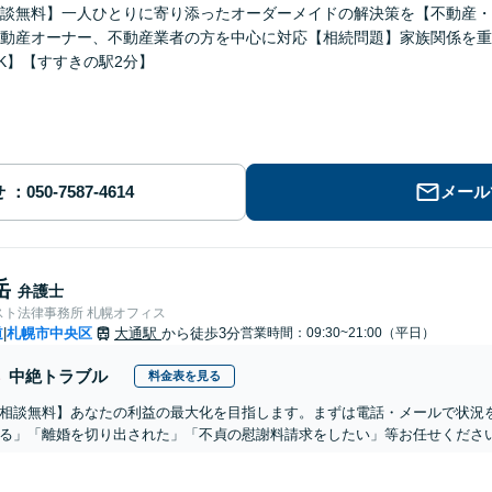
談無料】一人ひとりに寄り添ったオーダーメイドの解決策を【不動産・
動産オーナー、不動産業者の方を中心に対応【相続問題】家族関係を重
K】【すすきの駅2分】
せ
メール
岳
弁護士
スト法律事務所 札幌オフィス
道
札幌市中央区
大通駅
から徒歩3分
営業時間：09:30~21:00（平日）
|
中絶トラブル
料金表を見る
相談無料】あなたの利益の最大化を目指します。まずは電話・メールで状況
る」「離婚を切り出された」「不貞の慰謝料請求をしたい」等お任せくださ