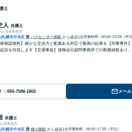
護士
史人
弁護士
ール法律事務所
道
札幌市中央区
バスセンター前駅
から徒歩1分
営業時間：00:00~23:59（平
|
律相談無料】確かな交渉力と配慮ある対応で最善の結果を【刑事事件】示
起訴を目指します【交通事故】保険会社顧問事務所での勤務経験あり。
せ
メール
毅
弁護士
合法律事務所
道
札幌市中央区
狸小路駅
から徒歩1分
営業時間：09:30~17:30（平日）
|