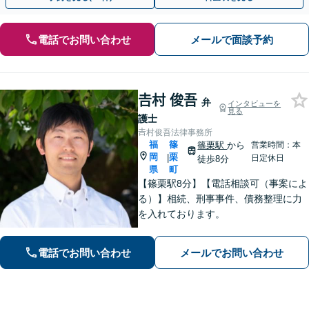
電話でお問い合わせ
メールで面談予約
𠮷村 俊吾
弁
インタビューを
見る
護士
𠮷村俊吾法律事務所
福
篠
篠栗駅
から
営業時間：本
岡
栗
|
日定休日
徒歩8分
県
町
【篠栗駅8分】【電話相談可（事案によ
る）】相続、刑事事件、債務整理に力
を入れております。
電話でお問い合わせ
メールでお問い合わせ