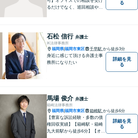
可】オフィスでの相談を受け
る
るだけでなく、巡回相談や出
張相談を定期的に実施、住民
の皆様のニーズに応えられる
よう夜間や休日相談にも柔軟
に対応しております。安心し
石松 信行
弁護士
てお任せください。
IK法律事務所
福岡県
福岡市東区
千早駅
から徒歩3分
|
身近に感じて頂ける弁護士事
詳細を見
務所になりたい
る
馬場 俊介
弁護士
箱崎法律事務所
福岡県
福岡市東区
箱崎駅
から徒歩6分
|
【豊富な訴訟経験・多数の債
詳細を見
権回収実績】【箱崎駅・箱崎
る
九大前駅から徒歩6分】【オン
ライン相談対応】離婚、相