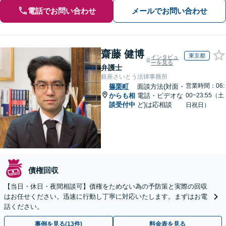
電話でお問い合わせ
メールでお問い合わせ
齋藤 健博
東京都
インタビュ
ーを見る
弁護士
銀座さいとう法律事務所
営業時間：06:
篠栗町
面談方法(対面・
からも相
電話・ビデオな
00~23:55（土
談受付中
ど)は応相談
日祝日）
債権回収
【当日・休日・夜間相談可】債権をためない為の予防策と実際の回収
はお任せください。迅速に行動し丁寧に対応いたします。まずはお電
話ください。
事例を見る(13件)
料金表を見る