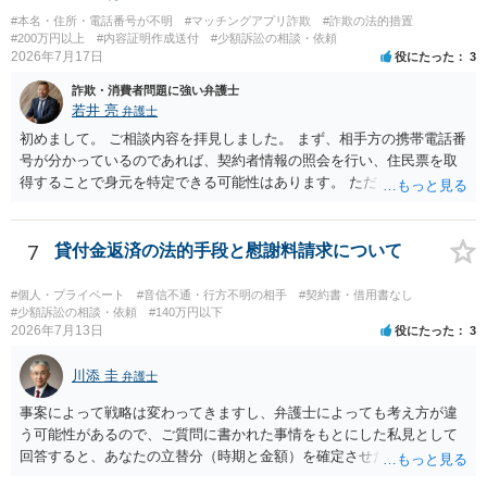
重大な障害が発生しており、当然にチケットを引き渡すべきといえる
#本名・住所・電話番号が不明
#マッチングアプリ詐欺
#詐欺の法的措置
かは微妙であり、むしろ返金すべきとするのが当事者の合理的意思に
#200万円以上
#内容証明作成送付
#少額訴訟の相談・依頼
合致するのではないか、という判断に傾くことになると思います。 例
2026年7月17日
役にたった
3
えば、当該チケットが座席指定である場合、交際を解消した2人が当日
詐欺・消費者問題に強い弁護士
隣り合わせになることは避けたいという心理が働くことも無理からぬ
若井 亮
弁護士
ところです。一方、チケットがエリア指定のアリーナ席であれば隣り
合わせにならずに済むかもしれませんし、そのチケットが入手困難で
初めまして。 ご相談内容を拝見しました。 まず、相手方の携帯電話番
あったり特別席であったりすれば、判断は変わってくるかもしれませ
号が分かっているのであれば、契約者情報の照会を行い、住民票を取
ん。当該チケットがチケット転売防止法に規定する特定興行入場券に
得することで身元を特定できる可能性はあります。 ただ、他人名義の
該当し、券面上使用者が指定されている場合には、チケット引渡し以
携帯電話であるなどした場合には特定に結びつけることは難しいとこ
外に選択肢がない場合もあるでしょう。 このように、本件の紛争は、
ろです。 LINEについても、詐欺の事案であれば照会できる可能性はあ
法的には「当事者の合理的意思」がどこにあるのかを追求した解決が
りますが、携帯電話の番号を経由する方法より難しくなります。 身元
7
貸付金返済の法的手段と慰謝料請求について
必要になると思われます。なかなか難しい問題なので、弁護士によっ
を特定した後は、返金の理屈があるかどうかを確認していきます。 基
ても回答は異なるかもしれません。
本的に贈与に該当する場合には返金請求ができません。 詐欺を含め、
#個人・プライベート
#音信不通・行方不明の相手
#契約書・借用書なし
当方に返金の理屈があるかどうかを確認していきます。 さらに、渡し
#少額訴訟の相談・依頼
#140万円以下
2026年7月13日
役にたった
3
た金額について、裏付けがあるかどうかも精査します。 上記を経て、
身元の特定、返金の理屈があると判断できるのであれば、まずは交渉
川添 圭
からスタートすることになるでしょう。 ご理解のとおり、詐欺である
弁護士
ことの立証は簡単ではありません。 刑事事件化が出来るのであれば、
事案によって戦略は変わってきますし、弁護士によっても考え方が違
返金交渉で有利になる可能性がありますが、民事上の詐欺の立証以上
う可能性があるので、ご質問に書かれた事情をもとにした私見として
に難しいところがあります。 こちらについては、一度、最寄りの警察
回答すると、あなたの立替分（時期と金額）を確定させた上で、淡々
署に被害相談をするようにしてください。 具体的な見通しに関して
と訴訟提起する方がよい事案ではないかと思料します。支払督促だ
は、証拠を拝見する必要があるため、直接弁護士にご相談された方が