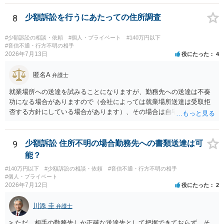
と、もし異議申立てがなされる可能性が高そうであれば時間の浪費
良いかと思います。
（通常訴訟へ移行する日数分空転する）になりますし、支払督促及び
8
少額訴訟を行うにあたっての住所調査
その異議後の通常訴訟は相手方の住所地が管轄裁判所になるため（特
に相手方が遠方である場合は）対応が面倒な場合があるからです。相
#少額訴訟の相談・依頼
#個人・プライベート
#140万円以下
手方の主張については、和解で減額を考慮すればよいと思います。 な
#音信不通・行方不明の相手
2026年7月13日
役にたった
4
お、残念ながら、「連絡も返ってこず、返済の目処も立たずで精神的
ダメージが大きく」という理由では、慰謝料請求は通常は認められま
匿名A
せん。
弁護士
就業場所への送達を試みることになりますが、勤務先への送達は不奏
功になる場合がありますので（会社によっては就業場所送達は受取拒
否する方針にしている場合があります）、その場合は自宅の住所調査
が必要になるでしょう。
9
少額訴訟 住所不明の場合勤務先への書類送達は可
能？
#140万円以下
#少額訴訟の相談・依頼
#音信不通・行方不明の相手
#個人・プライベート
2026年7月12日
役にたった
2
川添 圭
弁護士
> ただ、相手の勤務先しか正確な送達先として把握できておらず、そ