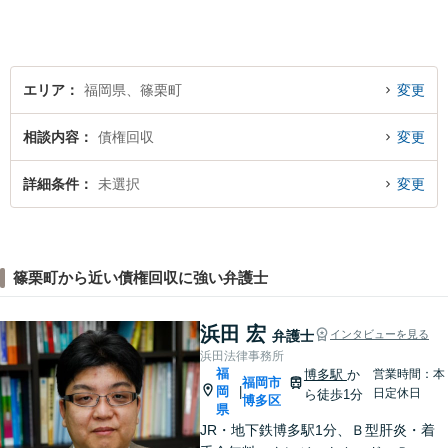
エリア
福岡県、篠栗町
変更
相談内容
債権回収
変更
詳細条件
未選択
変更
篠栗町から近い債権回収に強い弁護士
浜田 宏
弁護士
インタビューを見る
浜田法律事務所
福
博多駅
か
営業時間：本
福岡市
岡
|
日定休日
ら徒歩1分
博多区
県
JR・地下鉄博多駅1分、Ｂ型肝炎・着