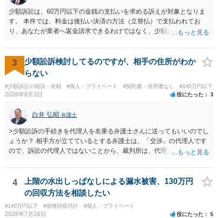
及ぼすものではありません。 これ以上、本件の解決を不必要に遅延さ
少額訴訟は、60万円以下の金銭の支払いを求める訴えが対象となりま
せることなく、誠意をもって速やかに返金手続を履行されるよう、強
す。 本件では、料金は後払い決済の方法（立替払）で支払われてお
く求めます。 以上
り、あなたが業者へ返金請求できるわけではなく、少額訴訟は使えな
いと思われます。 当該事業者と後払い決済業者を被告として債務不存
在確認請求訴訟を提起することも考えられますが、まずは後払い決済
業者へ（原契約のクーリング・オフの証拠の写しとともに）支払拒絶
3
少額訟訴検討してるのですが、相手の住所がわか
の通知書を送り、もし訴訟や支払督促を行ってきた場合には全面的に
らない
争う、というやり方がベターではないかと思います。弁護士会の相談
#少額訴訟の相談・依頼
#個人・プライベート
#契約書・借用書なし
#140万円以下
センター等で、消費者問題に強い弁護士（消費者保護委員会に所属し
2026年8月3日
役にたった
3
ているなど）へ相談されることをお勧めします。
白井 弘昭
弁護士
>少額訟訴の手続きを代理人を名乗る弁護士さんに送ってもいいのでし
ょうか？ 相手方が立てているとする弁護士は、「交渉」の代理人です
ので、訴訟の代理人ではないことから、裁判所は、代理人宛ての訴状
を受け取ることは無いと思われます。 なお、交渉段階で代理人が就い
ている場合は、相手方（被告）の住所で訴状を作成提出し、裁判所に
代理人が就いていたことを知らせると（訴状の記載内容から明らかな
4
上階の水出しっぱなしによる漏水被害、130万円
場合も）、裁判所が当該代理人弁護士に事前連絡し、引き続き訴訟も
の回収方法を相談したい
受任するかを聞いたうえで、受任の意志が明らかになったところで、
#140万円以下
#債権回収代行
#個人・プライベート
直接被告に送達するのではなく、代理人に訴状の受領を促すこともあ
2026年7月16日
役にたった
5