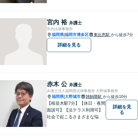
続、交通事故、労働問題など
の日常的な法律トラブルから
ビジネス上の法的課題まで、
宮内 裕
弁護士
各種法律相談、訴訟・債権回
宮内法律事務所
収等のご依頼を承っておりま
福岡県
福岡市博多区
東比恵駅
から徒歩7分
|
す。
詳細を見る
赤木 公
弁護士
弁護士法人福岡西法律事務所 大野城事務所
福岡県
大野城市
雑餉隈駅
から徒歩10分
|
【桜並木駅7分】【休日・夜間
詳細を見
面談可】【法テラス利用可】
る
社会で起こるさまざまな悩み
に寄り添い、一件一件丁寧に
取り組むことで、皆さまに安
心を届けたいと考えていま