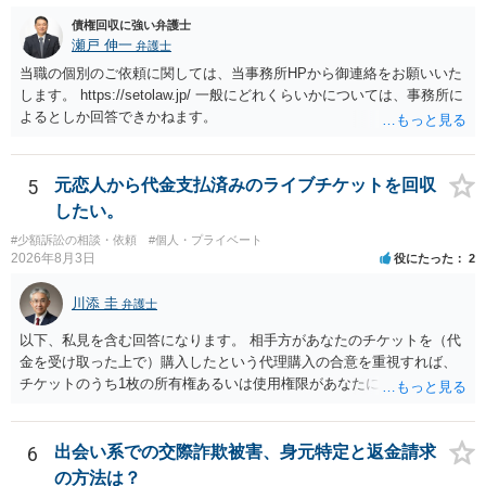
ります。 ラインのやり取りでしか証拠がないと、実際の本人性が明ら
かではありません。もちろん弁護士（２０万円の請求で代理人弁護士
債権回収に強い弁護士
に委任するかも疑わしいのですが）も住所は明らかにしないでしょ
瀬戸 伸一
弁護士
う。 何か本人を示す事実（振込先などの情報）から、相手の住所等の
当職の個別のご依頼に関しては、当事務所HPから御連絡をお願いいた
情報を割り出していくしかないように思えます。 以上、ご参考まで。
します。 https://setolaw.jp/ 一般にどれくらいかについては、事務所に
よるとしか回答できかねます。
5
元恋人から代金支払済みのライブチケットを回収
したい。
#少額訴訟の相談・依頼
#個人・プライベート
2026年8月3日
役にたった
2
川添 圭
弁護士
以下、私見を含む回答になります。 相手方があなたのチケットを（代
金を受け取った上で）購入したという代理購入の合意を重視すれば、
チケットのうち1枚の所有権あるいは使用権限があなたにあり、チケッ
トの引渡しを求める権利があるという主張が認められやすいといえま
す。 一方、このチケット購入には「相手方と一緒に行く」という合意
も付随していたことを無視することができません。こちらを重視すれ
6
出会い系での交際詐欺被害、身元特定と返金請求
ば、交際を終了させたことにより「一緒に行く」という結果の実現に
の方法は？