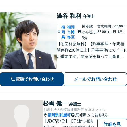
澁谷 和利
弁護士
.
博多駅
営業時間：07:00~
福
福岡
22:00（土日祝日）
岡
市博
から徒歩
|
県
多区
3分
【初回相談無料】【刑事事件：年間相
談件数200件以上】刑事事件はスピード
が重要です。使命感を持って刑事弁護
に注力し、依頼者の状況に寄り添いな
がら最善の解決を目指します。【英語
対応可能：通訳を介さず英語で直接サ
電話でお問い合わせ
メールでお問い合わせ
ポート】
松嶋 健一
弁護士
弁護士法人奔流法律事務所 粕屋オフィス
福岡県
粕屋町
原町駅
から徒歩3分
|
【原町駅3分】【子連れ相談
詳細を見