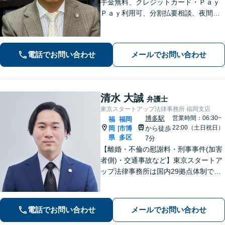
手金無料、クレジットカード・Ｐａｙ
Ｐａｙ利用可、分割払要相談、夜間・
休日相談可（要事前予約）、弁護士歴2
1年。インターネット問題、医療、離
婚、相続、後見、交通事故、借金、労
電話でお問い合わせ
メールでお問い合わせ
働、民事全般取扱い
清水 大誠
弁護士
東京スタートアップ法律事務所 福岡支店
博多駅
営業時間：06:30~
福
福岡
22:00（土日祝日）
岡
市博
から徒歩
|
県
多区
7分
【離婚・不倫の慰謝料・刑事事件(加害
者側)・交通事故など】東京スタートア
ップ法律事務所は国内29拠点体制で全
国対応！【ご自宅からの電話相談にも
対応(法律相談は完全予約制)】各分野で
専門性の高い弁護士が寄り添い解決を
電話でお問い合わせ
メールでお問い合わせ
サポートします。