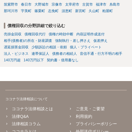
筑紫野市
春日市
大野城市
宗像市
太宰府市
古賀市
福津市
糸島市
那珂川市
宇美町
篠栗町
志免町
須恵町
新宮町
久山町
粕屋町
債権回収の分野詳細で絞り込む
売掛金回収
債権回収代行
債権の時効中断
内容証明作成送付
相手(債務者)の所在・財産調査
強制執行・差し押さえ
仮差押え
遅延損害金回収
少額訴訟の相談・依頼
個人・プライベート
法人・ビジネス
連帯保証人
債務者の相続人
音信不通・行方不明の相手
140万円超
140万円以下
契約書・借用書なし
ココナラ法律相談について
ココナラ法律相談とは
ご意見・ご要望
法律Q&A
利用規約
法律相談コラム
プライバシーポリシー
ココナラとは
外部送信ポリシー