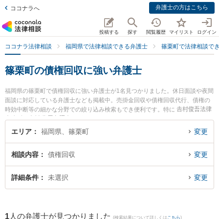
弁護士の方はこちら
ココナラへ
投稿する
探す
閲覧履歴
マイリスト
ログイン
ココナラ法律相談
福岡県で法律相談できる弁護士
篠栗町で法律相談で
篠栗町の債権回収に強い弁護士
福岡県の篠栗町で債権回収に強い弁護士が1名見つかりました。休日面談や夜間
面談に対応している弁護士なども掲載中。売掛金回収や債権回収代行、債権の
時効中断等の細かな分野での絞り込み検索もでき便利です。特に 𠮷村俊吾法律
事務所の𠮷村 俊吾弁護士のプロフィール情報や弁護士費用、強みなどが注目さ
れています。『篠栗町で土日や夜間に発生した債権回収のトラブルを今すぐに
エリア
福岡県、篠栗町
変更
弁護士に相談したい』『債権回収のトラブル解決の実績豊富な近くの弁護士を
検索したい』『初回相談無料で債権回収を法律相談できる篠栗町内の弁護士に
相談内容
債権回収
変更
相談予約したい』などでお困りの相談者さんにおすすめです。
詳細条件
未選択
変更
1
人の弁護士が見つかりました
(検索結果について詳しくは
こちら
)