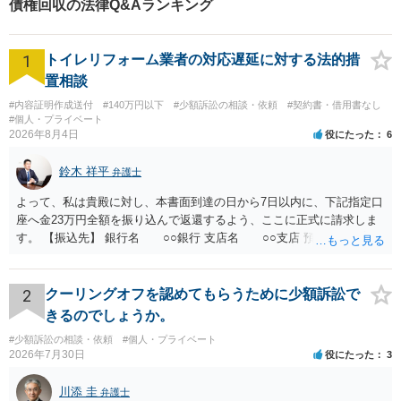
債権回収の法律Q&Aランキング
ております。
1
トイレリフォーム業者の対応遅延に対する法的措
置相談
#内容証明作成送付
#140万円以下
#少額訴訟の相談・依頼
#契約書・借用書なし
#個人・プライベート
2026年8月4日
役にたった
6
鈴木 祥平
弁護士
よって、私は貴殿に対し、本書面到達の日から7日以内に、下記指定口
座へ金23万円全額を振り込んで返還するよう、ここに正式に請求しま
す。 【振込先】 銀行名 ○○銀行 支店名 ○○支店 預金種別 普通
口座番号 ○○○○○○○ 口座名義 ○○○○ 万一、上記期限までに返金がな
されない場合には、貴殿には任意に返金する意思がないものと判断
し、やむを得ず、返還金23万円及びこれに対する遅延損害金の支払い
2
クーリングオフを認めてもらうために少額訴訟で
を求める民事訴訟、支払督促その他必要な法的手続を直ちに講じま
きるのでしょうか。
す。 その際には、訴訟に要する費用その他法令上認められる金員につ
#少額訴訟の相談・依頼
#個人・プライベート
いても併せて請求する予定ですので、あらかじめ申し添えます。 本件
2026年7月30日
役にたった
3
は、貴殿自らが契約を解約したことによって生じた返還義務の履行を
求めるものにすぎません。貴殿の仕入先との取引関係や返金時期など
川添 圭
弁護士
の内部事情は、私に対する返還義務の発生や履行時期には何ら影響を