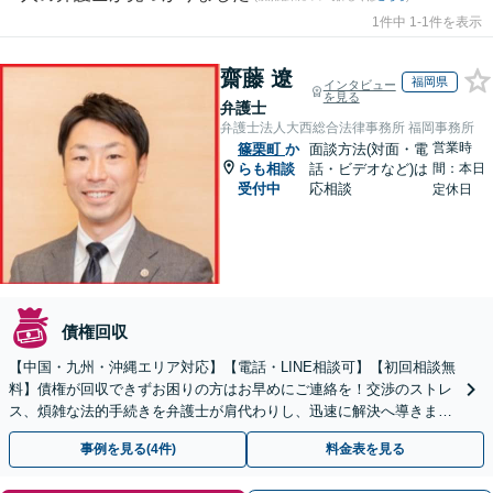
1件中 1-1件を表示
齋藤 遼
福岡県
インタビュー
を見る
弁護士
弁護士法人大西総合法律事務所 福岡事務所
営業時
篠栗町
か
面談方法(対面・電
らも相談
話・ビデオなど)は
間：本日
受付中
応相談
定休日
債権回収
【中国・九州・沖縄エリア対応】【電話・LINE相談可】【初回相談無
料】債権が回収できずお困りの方はお早めにご連絡を！交渉のストレ
ス、煩雑な法的手続きを弁護士が肩代わりし、迅速に解決へ導きま
す。個人事業主の方もご相談ください。
事例を見る(4件)
料金表を見る