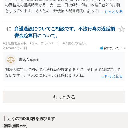
の勤務先の営業時間が月・火・土・日は6時～9時、木曜日は21時以降
となっています。そのため、郵便物の配達時間によっては受け取りが
難しい可能性があります。 営業時間を具体的に明らかにして、早朝・
夜間の送達を上申するのが基本になりますが、感覚的には郵便局を動
かすには早すぎるので執行官送達を申し立てる必要があるかもしれま
10
弁護過誤についてご相談です。不法行為の遅延損
せん。裁判所としては（あまりに特殊すぎて）就業場所送達を認めな
害金起算日について。
い可能性もありますし、執行官送達には費用もかかりますので、まず
#遅延損害金回収
#個人・プライベート
#債務者の相続人
は裁判所へ相談した方がよいと思います。
2026年7月23日
役にたった
2
匿名A
弁護士
判決の確定して初めて不法行為が確定するので、それまでは確定して
ないですし、そんなにおかしくは感じませんね。
もっとみる
近くの市区町村を選び直す
福岡 (福岡市外)