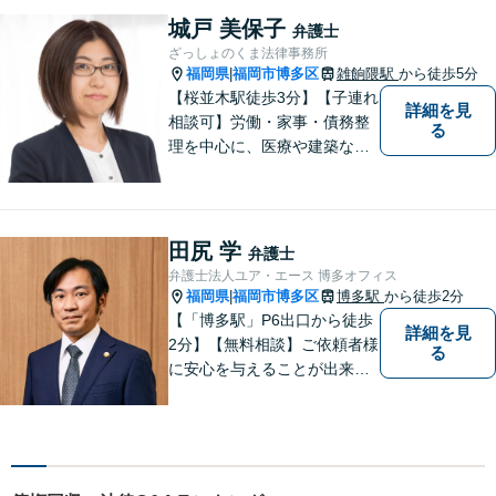
す。 困りごとやご相談があり
城戸 美保子
弁護士
ましたら、どうぞお気軽にお
ざっしょのくま法律事務所
声がけください。
福岡県
福岡市博多区
雑餉隈駅
から徒歩5分
|
【桜並木駅徒歩3分】【子連れ
詳細を見
相談可】労働・家事・債務整
る
理を中心に、医療や建築など
より専門的な訴訟にも携わ
り、幅広い経験を積んできま
した。まずはご相談だけで
も、早めにお越しいただい
田尻 学
弁護士
て、一緒に解決を目指しまし
弁護士法人ユア・エース 博多オフィス
ょう。
福岡県
福岡市博多区
博多駅
から徒歩2分
|
【「博多駅」P6出口から徒歩
詳細を見
2分】【無料相談】ご依頼者様
る
に安心を与えることが出来る
弁護士を目指してきました。
お悩みを抱えていらっしゃる
方に安心して日々を過ごして
いただくために、これからも
研鑽を積んでいきたいと考え